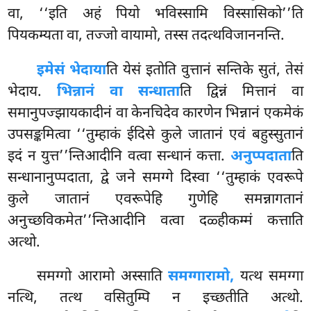
वा, ‘‘इति अहं पियो भविस्सामि विस्सासिको’’ति
पियकम्यता वा, तज्जो वायामो, तस्स तदत्थविजाननन्ति.
इमेसं भेदाया
ति येसं इतोति वुत्तानं सन्तिके सुतं, तेसं
भेदाय.
भिन्नानं वा सन्धाता
ति द्विन्नं मित्तानं वा
समानुपज्झायकादीनं वा केनचिदेव कारणेन भिन्नानं एकमेकं
उपसङ्कमित्वा ‘‘तुम्हाकं ईदिसे कुले जातानं एवं बहुस्सुतानं
इदं न युत्त’’न्तिआदीनि वत्वा सन्धानं कत्ता.
अनुप्पदाता
ति
सन्धानानुप्पदाता, द्वे जने समग्गे दिस्वा
‘‘तुम्हाकं एवरूपे
कुले जातानं एवरूपेहि गुणेहि समन्नागतानं
अनुच्छविकमेत’’न्तिआदीनि वत्वा दळ्हीकम्मं कत्ताति
अत्थो.
समग्गो आरामो अस्साति
समग्गारामो,
यत्थ समग्गा
नत्थि, तत्थ वसितुम्पि न इच्छतीति अत्थो.