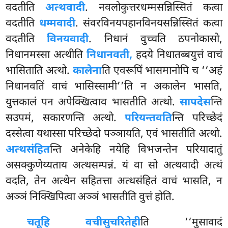
वदतीति
अत्थवादी
. नवलोकुत्तरधम्मसन्निस्सितं कत्वा
वदतीति
धम्मवादी
. संवरविनयपहानविनयसन्निस्सितं कत्वा
वदतीति
विनयवादी
. निधानं वुच्चति ठपनोकासो,
निधानमस्सा अत्थीति
निधानवती,
हदये निधातब्बयुत्तं वाचं
भासिताति अत्थो.
कालेना
ति एवरूपिं भासमानोपि च ‘‘अहं
निधानवतिं
वाचं भासिस्सामी’’ति न अकालेन भासति,
युत्तकालं पन अपेक्खित्वाव भासतीति अत्थो.
सापदेस
न्ति
सउपमं, सकारणन्ति अत्थो.
परियन्तवति
न्ति परिच्छेदं
दस्सेत्वा यथास्सा परिच्छेदो पञ्ञायति, एवं भासतीति अत्थो.
अत्थसंहित
न्ति अनेकेहि नयेहि विभजन्तेन परियादातुं
असक्कुणेय्यताय अत्थसम्पन्नं. यं वा सो अत्थवादी अत्थं
वदति, तेन अत्थेन सहितत्ता अत्थसंहितं वाचं भासति, न
अञ्ञं निक्खिपित्वा अञ्ञं भासतीति वुत्तं होति.
चतूहि वचीसुचरितेही
ति ‘‘मुसावादं