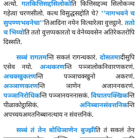
अत्थो.
गतकित्तिसद्दसिलोको
ति कित्तिसद्दञ्च सिलोकञ्च
गहेत्वा चरणसीलो. कत्थ विसुद्धसद्दोति चे?
‘‘नागभवने च
सुपण्णभवने
चा’’
तिआदिना
नयेन वित्थारेत्वा वुत्तट्ठाने.
ततो
च भिय्यो
ति ततो वुत्तप्पकारतो च वेनेय्यवसेन अतिरेकतरोपि
दिस्सति.
सब्बं रागतम
न्ति सकलं रागन्धकारं.
दोसतमा
दीसुपि
एसेव नयो.
अन्धकरण
न्ति पञ्ञालोकनिवारणकरणं.
अचक्खुकरण
न्ति पञ्ञाचक्खुनो अकरणं.
अञ्ञाणकरण
न्ति ञाणेन अजाननकरणं.
पञ्ञानिरोधिक
न्ति पञ्ञानयननासकं.
विघातपक्खिक
न्ति
पीळाकोट्ठासिकं.
अनिब्बानसंवत्तनिक
न्ति
अपच्चयअमतनिब्बानत्थाय न संवत्तनिकं.
सब्बं तं तेन बोधिञाणेन बुज्झी
ति तं सकलं तेन