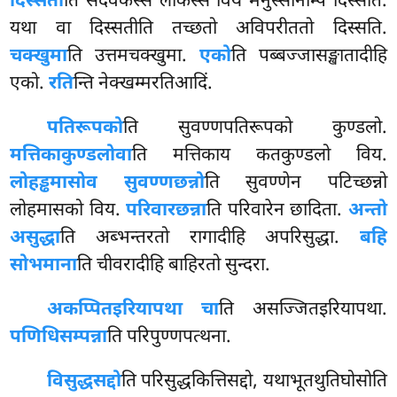
दिस्सती
ति सदेवकस्स लोकस्स विय मनुस्सानम्पि दिस्सति.
यथा वा दिस्सतीति तच्छतो अविपरीततो दिस्सति.
चक्खुमा
ति उत्तमचक्खुमा.
एको
ति पब्बज्जासङ्खातादीहि
एको.
रति
न्ति नेक्खम्मरतिआदिं.
पतिरूपको
ति सुवण्णपतिरूपको कुण्डलो.
मत्तिकाकुण्डलोवा
ति मत्तिकाय कतकुण्डलो विय.
लोहड्ढमासोव सुवण्णछन्नो
ति सुवण्णेन पटिच्छन्नो
लोहमासको विय.
परिवारछन्ना
ति परिवारेन छादिता.
अन्तो
असुद्धा
ति
अब्भन्तरतो रागादीहि अपरिसुद्धा.
बहि
सोभमाना
ति चीवरादीहि बाहिरतो सुन्दरा.
अकप्पितइरियापथा चा
ति असज्जितइरियापथा.
पणिधिसम्पन्ना
ति परिपुण्णपत्थना.
विसुद्धसद्दो
ति परिसुद्धकित्तिसद्दो, यथाभूतथुतिघोसोति