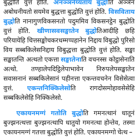
बुद्धोति वुत्तं होति.
अनञ्ञनेय्यताय बुद्धो
ति अञ्ञेन
अबोधनीयतो सयमेव बुद्धत्ता बुद्धोति वुत्तं होति.
विसविताय
बुद्धो
ति नानागुणविकसनतो पदुममिव विकसनट्ठेन बुद्धोति
वुत्तं होति.
खीणासवसङ्खातेन बुद्धो
तिआदीहि छहि
परियायेहि चित्तसङ्कोचकरधम्मप्पहानेन निद्दाय विबुद्धो पुरिसो
विय सब्बकिलेसनिद्दाय विबुद्धत्ता बुद्धोति वुत्तं होति. सङ्खा
सङ्खातन्ति अत्थतो एकत्ता
सङ्खातेना
ति वचनस्स कोट्ठासेनाति
अत्थो. तण्हालेपदिट्ठिलेपाभावेन निरुपलेपसङ्खातेन
सवासनानं सब्बकिलेसानं पहीनत्ता एकन्तवचनेन विसेसेत्वा
वुत्तं.
एकन्तनिक्किलेसो
ति रागदोसमोहावसेसेहि
सब्बकिलेसेहि निक्किलेसो.
एकायनमग्गं गतोति बुद्धो
ति गमनत्थानं धातूनं
बुज्झनत्थत्ता बुज्झनत्थापि धातुयो गमनत्था होन्तेव, तस्मा
एकायनमग्गं गतत्ता बुद्धोति वुत्तं होति. एकायनमग्गो चेत्थ –