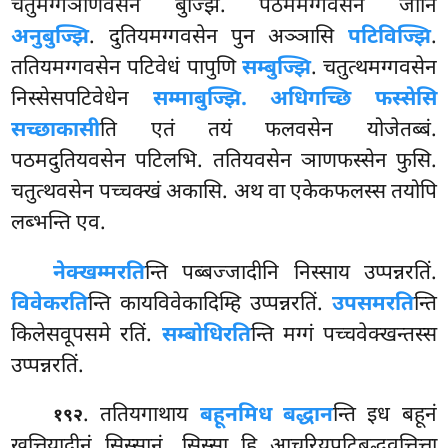
चतुमग्गञाणवसेन बुज्झि. पठममग्गवसेन जानि
अनुबुज्झि
. दुतियमग्गवसेन पुन अञ्ञासि
पटिविज्झि
.
ततियमग्गवसेन पटिवेधं पापुणि
सम्बुज्झि
. चतुत्थमग्गवसेन
निस्सेसपटिवेधेन
सम्माबुज्झि. अधिगच्छि फस्सेसि
सच्छाकासी
ति एतं तयं फलवसेन योजेतब्बं.
पठमदुतियवसेन पटिलभि. ततियवसेन ञाणफस्सेन फुसि.
चतुत्थवसेन पच्चक्खं अकासि. अथ वा एकेकफलस्स तयोपि
लब्भन्ति एव.
नेक्खम्मरति
न्ति पब्बज्जादीनि निस्साय उप्पन्नरतिं.
विवेकरति
न्ति कायविवेकादिम्हि उप्पन्नरतिं.
उपसमरति
न्ति
किलेसवूपसमे रतिं.
सम्बोधिरति
न्ति मग्गं पच्चवेक्खन्तस्स
उप्पन्नरतिं.
. ततियगाथाय
बहूनमिध बद्धान
न्ति इध बहूनं
१९२
खत्तियादीनं सिस्सानं. सिस्सा हि आचरियपटिबद्धवुत्तित्ता