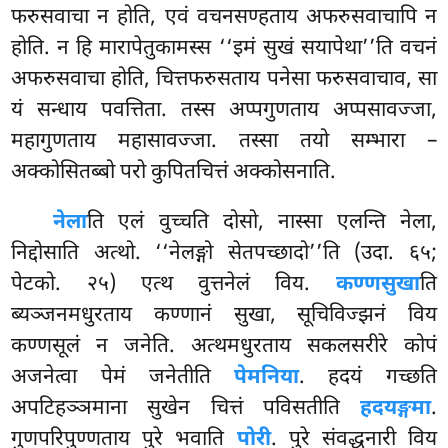
फरुसवाचा न होति, एवं
वचनसण्हताय अफरुसवाचापि न
होति. न हि मारापेतुकामस्स ‘‘इमं सुखं सयापेथा’’ति वचनं
अफरुसवाचा होति, चित्तफरुसताय पनेसा फरुसवाचाव, सा
यं सन्धाय पवत्तिता. तस्स अप्पगुणताय अप्पसावज्जा,
महागुणताय महासावज्जा. तस्सा तयो सम्भारा –
अक्कोसितब्बो परो कुपितचित्तं अक्कोसनाति.
नेला
ति एलं वुच्चति दोसो, नास्सा एलन्ति नेला,
निद्दोसाति अत्थो. ‘‘नेलङ्गो सेतपच्छादो’’ति (उदा. ६५;
पेटको. २५) एत्थ वुत्तनेलं विय.
कण्णसुखा
ति
ब्यञ्जनमधुरताय कण्णानं सुखा, सूचिविज्झनं विय
कण्णसूलं न जनेति. अत्थमधुरताय सकलसरीरे कोपं
अजनेत्वा पेमं जनेतीति
पेमनिया
. हदयं गच्छति
अपटिहञ्ञमाना सुखेन चित्तं पविसतीति
हदयङ्गमा
.
गुणपरिपुण्णताय पुरे भवाति
पोरी
. पुरे संवद्धनारी विय