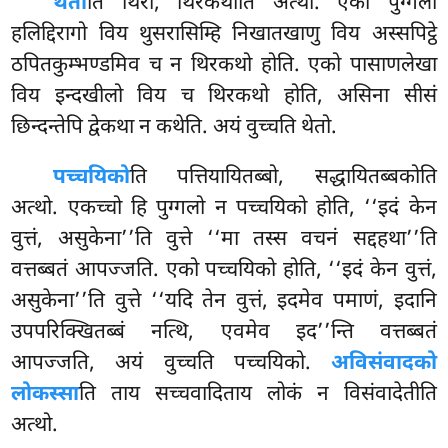
थेतो
ति थिरो, थिरकथोति अत्थो. एको पुग्गलो
हलिद्दिरागो विय थुसरासिम्हि निखातखाणु विय अस्सपिट्ठे
ठपितकुम्भण्डमिव च
न थिरकथो होति. एको पासाणलेखा
विय इन्दखीलो विय च थिरकथो होति, असिना सीसं
छिन्दन्तेपि द्वेकथा न कथेति. अयं वुच्चति थेतो.
पच्चयिको
ति पत्तियायितब्बो, सद्धायितब्बकोति
अत्थो. एकच्चो हि पुग्गलो न पच्चयिको होति, ‘‘इदं केन
वुत्तं, असुकेना’’ति वुत्ते ‘‘मा तस्स वचनं सद्दहथा’’ति
वत्तब्बतं
आपज्जति. एको पच्चयिको होति, ‘‘इदं केन वुत्तं,
असुकेना’’ति वुत्ते ‘‘यदि तेन वुत्तं, इदमेव पमाणं, इदानि
उपपरिक्खितब्बं नत्थि, एवमेव इद’’न्ति वत्तब्बतं
आपज्जति, अयं वुच्चति पच्चयिको.
अविसंवादको
लोकस्सा
ति ताय सच्चवादिताय लोकं न विसंवादेतीति
अत्थो.