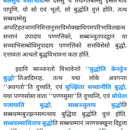
बलेसु
च वसीभाव
न्ति दससु च तथागतबलेसु इस्सरभावं
पापुणि. यो सो एवं भूतो, सो बुद्धोति वुत्तं होति. तत्थ
सब्बधम्मेसु
अप्पटिहतञाणनिमित्तानुत्तरविमोक्खाधिगमपरिभावितखन्ध
सन्तानं उपादाय पण्णत्तिको, सब्बञ्ञुतपदट्ठानं वा
सच्चाभिसम्बोधिमुपादाय पण्णत्तिको सत्तविसेसो बुद्धो.
एत्तावता अत्थतो बुद्धविभावना कता होति.
इदानि ब्यञ्जनतो विभावेन्तो
‘‘बुद्धोति केनट्ठेन
बुद्धो’’
तिआदिमाह. तत्थ यथा लोके अवगन्ता
‘‘अवगतो’’ति वुच्चति, एवं
बुज्झिता सच्चानीति बुद्धो
.
यथा पण्णसोसा वाता ‘‘पण्णसुसा’’ति वुच्चन्ति, एवं
बोधेता
पजायाति बुद्धो. सब्बञ्ञुताय बुद्धो
ति
सब्बधम्मबुज्झनसमत्थाय बुद्धिया बुद्धोति वुत्तं होति.
सब्बदस्साविताय बुद्धो
ति सब्बधम्मानं ञाणचक्खुना दिट्ठत्ता