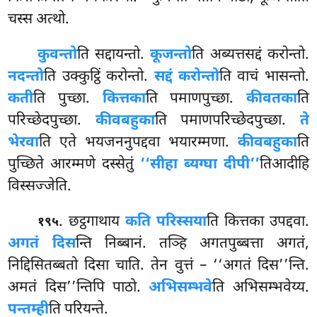
चस्स अत्थो.
कुवन्तो
ति
सद्दायन्तो.
कूजन्तो
ति अब्यत्तसद्दं करोन्तो.
नदन्तो
ति उक्कुट्ठिं करोन्तो.
सद्दं करोन्तो
ति वाचं भासन्तो.
कती
ति पुच्छा.
कित्तका
ति पमाणपुच्छा.
कीवतका
ति
परिच्छेदपुच्छा.
कीवबहुका
ति पमाणपरिच्छेदपुच्छा.
ते
भेरवा
ति एते भयजननुपद्दवा भयारम्मणा.
कीवबहुका
ति
पुच्छिते आरम्मणे दस्सेतुं
‘‘सीहा ब्यग्घा दीपी’’
तिआदीहि
विस्सज्जेति.
. छट्ठगाथाय
कति परिस्सया
ति कित्तका उपद्दवा.
१९५
अगतं दिस
न्ति निब्बानं. तञ्हि अगतपुब्बत्ता अगतं,
निद्दिसितब्बतो दिसा चाति. तेन वुत्तं – ‘‘अगतं दिस’’न्ति.
अमतं दिस’’न्तिपि पाठो.
अभिसम्भवे
ति अभिसम्भवेय्य.
पन्तम्ही
ति परियन्ते.