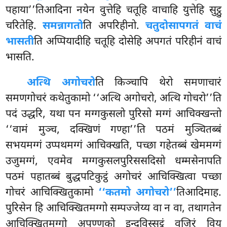
पहाया’’तिआदिना नयेन वुत्तेहि चतूहि वाचाहि युत्तेहि सुट्ठु
चरितेहि.
समन्नागतो
ति अपरिहीनो.
चतुदोसापगतं वाचं
भासती
ति अप्पियादीहि चतूहि दोसेहि अपगतं परिहीनं वाचं
भासति.
अत्थि अगोचरो
ति किञ्चापि थेरो समणाचारं
समणगोचरं कथेतुकामो ‘‘अत्थि अगोचरो, अत्थि गोचरो’’ति
पदं उद्धरि, यथा पन मग्गकुसलो पुरिसो मग्गं आचिक्खन्तो
‘‘वामं मुञ्च, दक्खिणं गण्हा’’ति पठमं मुञ्चितब्बं
सभयमग्गं उप्पथमग्गं आचिक्खति, पच्छा गहेतब्बं खेममग्गं
उजुमग्गं, एवमेव मग्गकुसलपुरिससदिसो धम्मसेनापति
पठमं पहातब्बं
बुद्धपटिकुट्ठं अगोचरं आचिक्खित्वा पच्छा
गोचरं आचिक्खितुकामो
‘‘कतमो अगोचरो’’
तिआदिमाह.
पुरिसेन हि आचिक्खितमग्गो सम्पज्जेय्य वा न वा, तथागतेन
आचिक्खितमग्गो अपण्णको इन्दविस्सट्ठं वजिरं विय