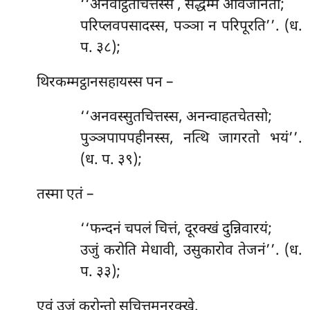
‘‘अनवट्ठितचित्तस्स
, सद्धम्मं अविजानतो;
परिप्लवपसादस्स, पञ्ञा न परिपूरति’’. (ध.
प. ३८);
थिरकम्मट्ठानसहायस्स पन –
‘‘अनवस्सुतचित्तस्स, अनन्वाहतचेतसो;
पुञ्ञपापपहीनस्स, नत्थि जागरतो भयं’’.
(ध. प. ३९);
तस्मा एतं –
‘‘फन्दनं चपलं चित्तं, दूरक्खं दुन्निवारयं;
उजुं करोति मेधावी, उसुकारोव तेजनं’’. (ध.
प. ३३);
एवं उजुं करोन्तो सचित्तमनुरक्खे.