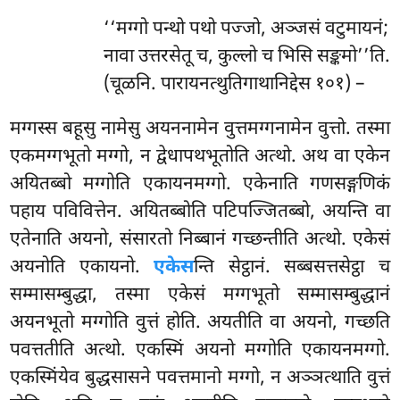
‘‘मग्गो पन्थो पथो पज्जो, अञ्जसं वटुमायनं;
नावा उत्तरसेतू च, कुल्लो च भिसि सङ्कमो’’ति.
(चूळनि. पारायनत्थुतिगाथानिद्देस १०१) –
मग्गस्स
बहूसु नामेसु अयननामेन वुत्तमग्गनामेन वुत्तो. तस्मा
एकमग्गभूतो मग्गो, न द्वेधापथभूतोति अत्थो. अथ वा एकेन
अयितब्बो मग्गोति एकायनमग्गो. एकेनाति गणसङ्गणिकं
पहाय पविवित्तेन. अयितब्बोति पटिपज्जितब्बो, अयन्ति वा
एतेनाति अयनो, संसारतो निब्बानं गच्छन्तीति अत्थो. एकेसं
अयनोति एकायनो.
एकेस
न्ति सेट्ठानं. सब्बसत्तसेट्ठा च
सम्मासम्बुद्धा, तस्मा एकेसं मग्गभूतो सम्मासम्बुद्धानं
अयनभूतो मग्गोति
वुत्तं होति. अयतीति वा अयनो, गच्छति
पवत्ततीति अत्थो. एकस्मिं अयनो मग्गोति एकायनमग्गो.
एकस्मिंयेव बुद्धसासने पवत्तमानो मग्गो, न अञ्ञत्थाति वुत्तं