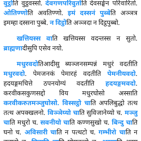
वुट्ठो
ति वुट्ठवस्सो.
देवगणपरिवुतो
ति देवसङ्घेन परिवारितो.
ओतिण्णो
ति अवतिण्णो.
इमं दस्सनं पुब्बे
ति अञ्ञत्र
इमम्हा दस्सना पुब्बे.
न दिट्ठो
ति अञ्ञदा न दिट्ठपुब्बो.
खत्तियस्स वा
ति खत्तियस्स वदन्तस्स न सुतो.
ब्राह्मणा
दीसुपि एसेव नयो.
मधुरवदो
तिआदीसु ब्यञ्जनसम्पन्नं मधुरं वदतीति
मधुरवदो
. पेमजनकं पेमारहं वदतीति
पेमनीयवदो
.
हदयङ्गमचित्ते ठपनयोग्यं वदतीति
हदयङ्गमवदो
.
करवीकसकुणसद्दो विय मधुरघोसो अस्साति
करवीकरुतमञ्जुघोसो. विस्सट्ठो चा
ति अपलिबुद्धो तत्थ
तत्थ अपक्खलनो.
विञ्ञेय्यो चा
ति सुविजानेय्यो च.
मञ्जु
चा
ति मधुरो च.
सवनीयो चा
ति कण्णसुखो च.
बिन्दु चा
ति
घनो च.
अविसारी चा
ति न पत्थटो च.
गम्भीरो चा
ति न