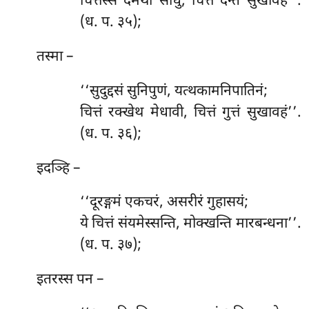
चित्तस्स दमथो साधु, चित्तं दन्तं सुखावहं’’.
(ध. प. ३५);
तस्मा
–
‘‘सुदुद्दसं सुनिपुणं, यत्थकामनिपातिनं;
चित्तं रक्खेथ मेधावी, चित्तं गुत्तं सुखावहं’’.
(ध. प. ३६);
इदञ्हि –
‘‘दूरङ्गमं एकचरं, असरीरं गुहासयं;
ये चित्तं संयमेस्सन्ति, मोक्खन्ति मारबन्धना’’.
(ध. प. ३७);
इतरस्स पन –