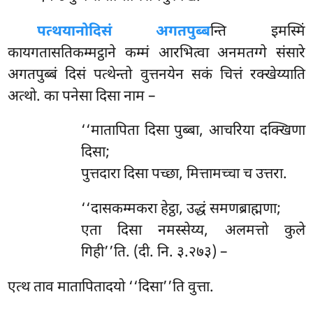
पत्थयानो
दिसं अगतपुब्ब
न्ति इमस्मिं
कायगतासतिकम्मट्ठाने कम्मं आरभित्वा अनमतग्गे संसारे
अगतपुब्बं दिसं पत्थेन्तो वुत्तनयेन सकं चित्तं रक्खेय्याति
अत्थो. का पनेसा दिसा नाम –
‘‘मातापिता
दिसा पुब्बा, आचरिया दक्खिणा
दिसा;
पुत्तदारा दिसा पच्छा, मित्तामच्चा च उत्तरा.
‘‘दासकम्मकरा हेट्ठा, उद्धं समणब्राह्मणा;
एता दिसा नमस्सेय्य, अलमत्तो कुले
गिही’’ति. (दी. नि. ३.२७३) –
एत्थ ताव मातापितादयो ‘‘दिसा’’ति वुत्ता.