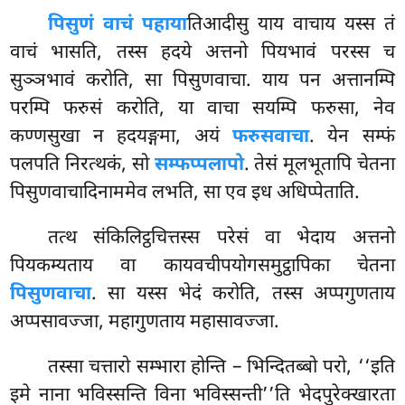
पिसुणं वाचं पहाया
तिआदीसु याय वाचाय यस्स तं
वाचं भासति, तस्स हदये अत्तनो पियभावं परस्स च
सुञ्ञभावं करोति, सा पिसुणवाचा. याय पन अत्तानम्पि
परम्पि फरुसं करोति, या वाचा सयम्पि फरुसा, नेव
कण्णसुखा न हदयङ्गमा, अयं
फरुसवाचा
. येन सम्फं
पलपति निरत्थकं, सो
सम्फप्पलापो
. तेसं मूलभूतापि
चेतना
पिसुणवाचादिनाममेव लभति, सा एव इध अधिप्पेताति.
तत्थ संकिलिट्ठचित्तस्स परेसं वा भेदाय अत्तनो
पियकम्यताय वा कायवचीपयोगसमुट्ठापिका चेतना
पिसुणवाचा
. सा यस्स भेदं करोति, तस्स अप्पगुणताय
अप्पसावज्जा, महागुणताय महासावज्जा.
तस्सा चत्तारो सम्भारा होन्ति – भिन्दितब्बो परो, ‘‘इति
इमे नाना भविस्सन्ति विना भविस्सन्ती’’ति भेदपुरेक्खारता