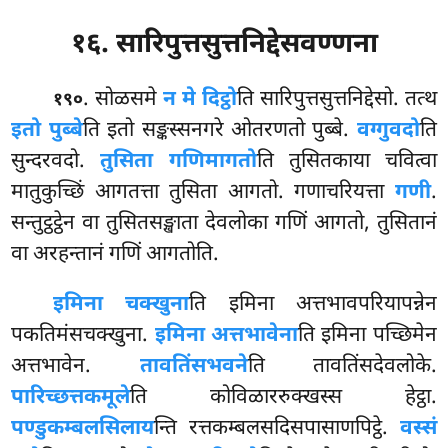
१६. सारिपुत्तसुत्तनिद्देसवण्णना
. सोळसमे
न मे दिट्ठो
ति सारिपुत्तसुत्तनिद्देसो. तत्थ
१९०
इतो पुब्बे
ति इतो सङ्कस्सनगरे ओतरणतो पुब्बे.
वग्गुवदो
ति
सुन्दरवदो.
तुसिता गणिमागतो
ति तुसितकाया चवित्वा
मातुकुच्छिं आगतत्ता तुसिता आगतो. गणाचरियत्ता
गणी
.
सन्तुट्ठट्ठेन वा तुसितसङ्खाता देवलोका गणिं आगतो, तुसितानं
वा अरहन्तानं गणिं आगतोति.
इमिना चक्खुना
ति इमिना अत्तभावपरियापन्नेन
पकतिमंसचक्खुना.
इमिना अत्तभावेना
ति इमिना पच्छिमेन
अत्तभावेन.
तावतिंसभवने
ति तावतिंसदेवलोके.
पारिच्छत्तकमूले
ति कोविळाररुक्खस्स हेट्ठा.
पण्डुकम्बलसिलाय
न्ति रत्तकम्बलसदिसपासाणपिट्ठे.
वस्सं