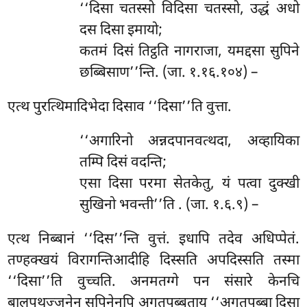
‘‘दिसा चतस्सो विदिसा चतस्सो, उद्धं अधो
दस दिसा इमायो;
कतमं दिसं तिट्ठति नागराजा, यमद्दसा सुपिने
छब्बिसाण’’न्ति. (जा. १.१६.१०४) –
एत्थ पुरत्थिमादिभेदा दिसाव ‘‘दिसा’’ति वुत्ता.
‘‘अगारिनो अन्नदपानवत्थदा, अव्हायिका
तम्पि दिसं वदन्ति;
एसा दिसा परमा सेतकेतु, यं पत्वा दुक्खी
सुखिनो भवन्ती’’ति
. (जा. १.६.९) –
एत्थ निब्बानं ‘‘दिस’’न्ति वुत्तं. इधापि तदेव अधिप्पेतं.
तण्हक्खयं विरागन्तिआदीहि दिस्सति अपदिस्सति तस्मा
‘‘दिसा’’ति वुच्चति. अनमतग्गे पन संसारे केनचि
बालपुथुज्जनेन सुपिनेनपि अगतपुब्बताय ‘‘अगतपुब्बा दिसा