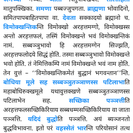
मातुपक्खिका.
समणा
पब्बज्जुपगता.
ब्राह्मणा
भोवादिनो,
समितपापबाहितपापा वा.
देवता
सक्कादयो ब्रह्मानो च.
विमोक्खन्तिक
न्ति विमोक्खो अरहत्तमग्गो, विमोक्खस्स
अन्तो अरहत्तफलं, तस्मिं विमोक्खन्ते भवं विमोक्खन्तिकं
नामं. सब्बञ्ञुभावो हि अरहत्तमग्गेन सिज्झति,
अरहत्तफलोदये सिद्धं होति. तस्मा सब्बञ्ञुभावो विमोक्खन्ते
भवो होति. तं नेमित्तिकम्पि नामं विमोक्खन्ते भवं नाम होति.
तेन वुत्तं – ‘‘विमोक्खन्तिकमेतं बुद्धानं भगवन्तान’’न्ति.
बोधिया मूले सह सब्बञ्ञुतञ्ञाणस्स पटिलाभा
ति
महाबोधिरुक्खमूले यथावुत्तक्खणे सब्बञ्ञुतञ्ञाणस्स
पटिलाभेन सह.
सच्छिका पञ्ञत्ती
ति
अरहत्तफलसच्छिकिरियाय सब्बधम्मसच्छिकिरियाय
वा जाता
पञ्ञत्ति.
यदिदं बुद्धो
ति पञ्ञत्ति. अयं ब्यञ्जनतो
बुद्धविभावना. इतो परं
वहस्सेतं भार
न्ति परियोसानं तत्थ