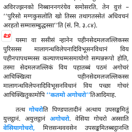
अविरज्झनको निब्बाननगरंयेव समोसरति. तेन वुत्तं –
‘‘पुरिसो मग्गकुसलोति खो तिस्स तथागतस्सेतं अधिवचनं
अरहतो सम्मासम्बुद्धस्सा’’ति (सं. नि. ३.८४).
📜
यस्मा वा ससीसं न्हानेन पहीनसेदमलजल्लिकस्स
पुरिसस्स मालागन्धविलेपनादिविभूसनविधानं विय
पहीनपापधम्मस्स कल्याणधम्मसमायोगो सम्पन्नरूपो होति,
तस्मा सेदमलजल्लिकं विय पहातब्बं पठमं अगोचरं
आचिक्खित्वा पहीनसेदमलजल्लिकस्स
मालागन्धविलेपनादिविभूसनविधानं विय पच्छा गोचरं
आचिक्खितुकामोपि
‘‘कतमो अगोचरो’’
तिआदिमाह.
तत्थ
गोचरो
ति पिण्डपातादीनं अत्थाय उपसङ्कमितुं
युत्तट्ठानं. अयुत्तट्ठानं
अगोचरो
. वेसिया गोचरो अस्साति
वेसियागोचरो,
मित्तसन्थववसेन उपसङ्कमितब्बट्ठानन्ति