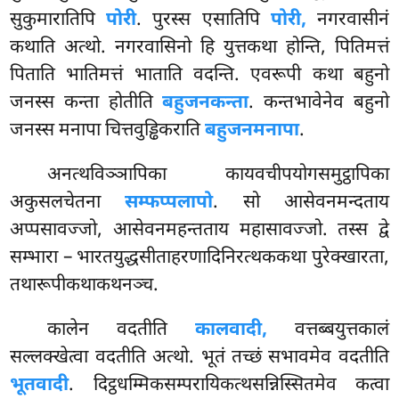
सुकुमारातिपि
पोरी
. पुरस्स एसातिपि
पोरी,
नगरवासीनं
कथाति अत्थो. नगरवासिनो हि युत्तकथा होन्ति, पितिमत्तं
पिताति भातिमत्तं भाताति वदन्ति. एवरूपी कथा बहुनो
जनस्स कन्ता
होतीति
बहुजनकन्ता
. कन्तभावेनेव बहुनो
जनस्स मनापा चित्तवुड्ढिकराति
बहुजनमनापा
.
अनत्थविञ्ञापिका कायवचीपयोगसमुट्ठापिका
अकुसलचेतना
सम्फप्पलापो
. सो आसेवनमन्दताय
अप्पसावज्जो, आसेवनमहन्तताय महासावज्जो. तस्स द्वे
सम्भारा – भारतयुद्धसीताहरणादिनिरत्थककथा पुरेक्खारता,
तथारूपीकथाकथनञ्च.
कालेन वदतीति
कालवादी,
वत्तब्बयुत्तकालं
सल्लक्खेत्वा वदतीति अत्थो. भूतं तच्छं सभावमेव वदतीति
भूतवादी
. दिट्ठधम्मिकसम्परायिकत्थसन्निस्सितमेव कत्वा