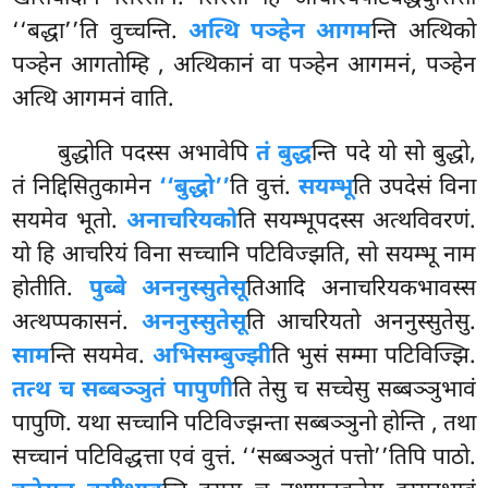
‘‘बद्धा’’ति वुच्चन्ति.
अत्थि पञ्हेन आगम
न्ति अत्थिको
पञ्हेन आगतोम्हि
, अत्थिकानं वा पञ्हेन आगमनं, पञ्हेन
अत्थि आगमनं वाति.
बुद्धोति पदस्स अभावेपि
तं बुद्ध
न्ति पदे यो सो बुद्धो,
तं निद्दिसितुकामेन
‘‘बुद्धो’’
ति वुत्तं.
सयम्भू
ति उपदेसं विना
सयमेव भूतो.
अनाचरियको
ति सयम्भूपदस्स अत्थविवरणं.
यो हि आचरियं विना सच्चानि पटिविज्झति, सो सयम्भू नाम
होतीति.
पुब्बे अननुस्सुतेसू
तिआदि अनाचरियकभावस्स
अत्थप्पकासनं.
अननुस्सुतेसू
ति आचरियतो अननुस्सुतेसु.
साम
न्ति सयमेव.
अभिसम्बुज्झी
ति भुसं सम्मा पटिविज्झि.
तत्थ च सब्बञ्ञुतं पापुणी
ति तेसु च सच्चेसु सब्बञ्ञुभावं
पापुणि. यथा सच्चानि पटिविज्झन्ता सब्बञ्ञुनो होन्ति
, तथा
सच्चानं पटिविद्धत्ता एवं वुत्तं. ‘‘सब्बञ्ञुतं पत्तो’’तिपि पाठो.