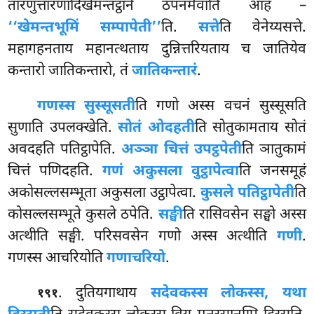
तारणुत्तारणादिखेमन्तट्ठाने ठपनमेवाति आह –
‘‘खेमन्तभूमिं सम्पापेती’’
ति.
सत्ते
ति वेनेय्यसत्ते.
महागहनताय महानत्थताय दुन्नित्तरियताय च जातियेव
कन्तारो जातिकन्तारो, तं
जातिकन्तारं
.
गणस्स सुस्सूसती
ति गणो अस्स वचनं सुस्सूसति
सुणाति उपलक्खेति.
सोतं ओदहती
ति सोतुकामताय सोतं
अवदहति पतिट्ठापेति.
अञ्ञा चित्तं उपट्ठपेती
ति ञातुकामं
चित्तं पणिदहति.
गणं अकुसला वुट्ठापेत्वा
ति जनसमूहं
अकोसल्लसम्भूता अकुसला उट्ठापेत्वा.
कुसले पतिट्ठापेती
ति
कोसल्लसम्भूते कुसले ठपेति.
सङ्घी
ति रासिवसेन सङ्घो अस्स
अत्थीति सङ्घी. परिसवसेन गणो अस्स अत्थीति
गणी
.
गणस्स आचरियोति
गणाचरियो
.
. दुतियगाथाय
सदेवकस्स लोकस्स, यथा
१९१