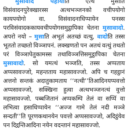
मुसावादं पहाया
ति एत्थ मुसाति
विसंवादनपुरेक्खारस्स अत्थभञ्जनको वचीपयोगो
कायपयोगो वा. विसंवादनाधिप्पायेन पनस्स
परविसंवादककायवचीपयोगसमुट्ठापिका चेतना
मुसावादो
.
अपरो नयो –
मुसा
ति अभूतं अतच्छं वत्थु,
वादो
ति तस्स
भूततो तच्छतो विञ्ञापनं. लक्खणतो पन अतथं वत्थुं तथतो
परं विञ्ञापेतुकामस्स तथाविञ्ञत्तिसमुट्ठापिका चेतना
मुसावादो
. सो यमत्थं भञ्जति, तस्स अप्पताय
अप्पसावज्जो, महन्तताय महासावज्जो. अपि च गहट्ठानं
अत्तनो सन्तकं अदातुकामताय ‘‘नत्थी’’तिआदिनयप्पवत्तो
अप्पसावज्जो, सक्खिना हुत्वा अत्थभञ्जनत्थं वुत्तो
महासावज्जो. पब्बजितानं अप्पकम्पि तेलं वा सप्पिं वा
लभित्वा हसाधिप्पायेन ‘‘अज्ज गामे तेलं नदी मञ्ञे
सन्दती’’ति पूरणकथानयेन पवत्तो अप्पसावज्जो, अदिट्ठंयेव
पन दिट्ठन्तिआदिना नयेन वदन्तानं महासावज्जो.