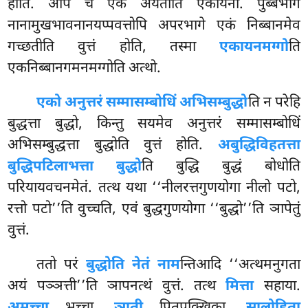
होति. अपि च एकं अयतीति एकायनो. पुब्बभागे
नानामुखभावनानयप्पवत्तोपि अपरभागे एकं निब्बानमेव
गच्छतीति वुत्तं होति, तस्मा
एकायनमग्गो
ति
एकनिब्बानगमनमग्गोति अत्थो.
एको अनुत्तरं सम्मासम्बोधिं अभिसम्बुद्धो
ति न परेहि
बुद्धत्ता बुद्धो, किन्तु सयमेव अनुत्तरं सम्मासम्बोधिं
अभिसम्बुद्धत्ता बुद्धोति वुत्तं होति.
अबुद्धिविहतत्ता
बुद्धिपटिलाभत्ता बुद्धो
ति बुद्धि बुद्धं बोधोति
परियायवचनमेतं. तत्थ यथा
‘‘नीलरत्तगुणयोगा नीलो पटो,
रत्तो पटो’’ति वुच्चति, एवं बुद्धगुणयोगा ‘‘बुद्धो’’ति ञापेतुं
वुत्तं.
ततो परं
बुद्धोति नेतं नाम
न्तिआदि ‘‘अत्थमनुगता
अयं पञ्ञत्ती’’ति ञापनत्थं वुत्तं. तत्थ
मित्ता
सहाया.
अमच्चा
भच्चा.
ञाती
पितुपक्खिका.
सालोहिता