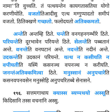
नामा’’ति वुच्चति. तं पत्थयन्तेन कायगतासतिया योगो
करणीयोति.
वजतो
तिआदीसु एत्थ मग्गुप्पादतो समीपं
वजतो. ठितिक्खणे
गच्छतो
. फलोदयतो
अतिक्कमतो
.
अन्ते
ति अन्तम्हि ठिते.
पन्ते
ति वनगहनगम्भीरे ठिते.
परियन्ते
ति दूरभावेन परियन्ते ठिते.
सेलन्ते
ति पब्बतानं
अन्ते.
वनन्ते
ति वनघटानं अन्ते.
नदन्ते
ति नदीनं अन्ते.
उदकन्ते
ति उदकानं परियन्ते.
यत्थ न कसीयति न
वपीयती
ति यस्मिं कसनञ्च वपनञ्च न करीयति.
जनन्तं
अतिक्कमित्वा
ठिते.
मनुस्सानं अनुपचारे
ति
कसनवपनवसेन मनुस्सेहि अनुपचरितब्बे सेनासने.
. सत्तमगाथाय
क्यास्स ब्यप्पथयो अस्सू
ति
१९६
किदिसानि तस्स वचनानि अस्सु.