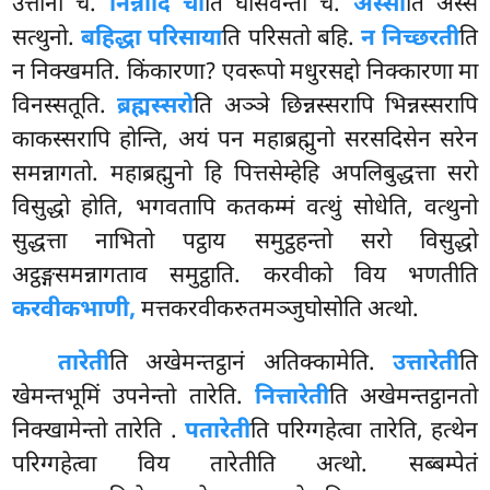
उत्तानो च.
निन्नादि चा
ति घोसवन्तो च.
अस्सा
ति अस्स
सत्थुनो.
बहिद्धा परिसाया
ति परिसतो बहि.
न निच्छरती
ति
न निक्खमति. किंकारणा? एवरूपो मधुरसद्दो निक्कारणा मा
विनस्सतूति.
ब्रह्मस्सरो
ति
अञ्ञे छिन्नस्सरापि भिन्नस्सरापि
काकस्सरापि होन्ति, अयं पन महाब्रह्मुनो सरसदिसेन सरेन
समन्नागतो. महाब्रह्मुनो हि पित्तसेम्हेहि अपलिबुद्धत्ता सरो
विसुद्धो होति, भगवतापि कतकम्मं वत्थुं सोधेति, वत्थुनो
सुद्धत्ता नाभितो पट्ठाय समुट्ठहन्तो सरो
विसुद्धो
अट्ठङ्गसमन्नागताव समुट्ठाति. करवीको विय भणतीति
करवीकभाणी,
मत्तकरवीकरुतमञ्जुघोसोति अत्थो.
तारेती
ति अखेमन्तट्ठानं अतिक्कामेति.
उत्तारेती
ति
खेमन्तभूमिं उपनेन्तो तारेति.
नित्तारेती
ति अखेमन्तट्ठानतो
निक्खामेन्तो तारेति
.
पतारेती
ति परिग्गहेत्वा तारेति, हत्थेन
परिग्गहेत्वा विय तारेतीति अत्थो. सब्बम्पेतं