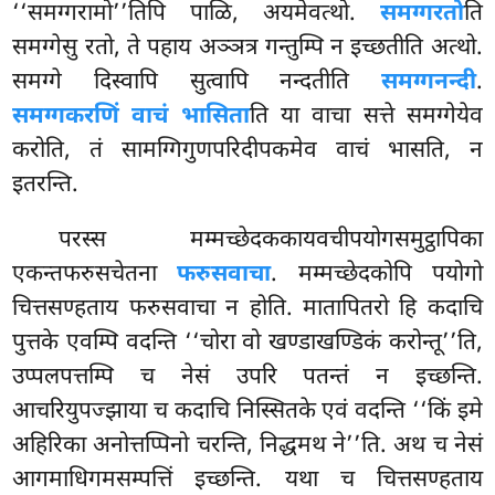
‘‘समग्गरामो’’तिपि पाळि, अयमेवत्थो.
समग्गरतो
ति
समग्गेसु रतो, ते पहाय अञ्ञत्र गन्तुम्पि न इच्छतीति अत्थो.
समग्गे दिस्वापि सुत्वापि नन्दतीति
समग्गनन्दी
.
समग्गकरणिं वाचं भासिता
ति या वाचा सत्ते समग्गेयेव
करोति, तं सामग्गिगुणपरिदीपकमेव वाचं भासति, न
इतरन्ति.
परस्स मम्मच्छेदककायवचीपयोगसमुट्ठापिका
एकन्तफरुसचेतना
फरुसवाचा
. मम्मच्छेदकोपि पयोगो
चित्तसण्हताय फरुसवाचा न होति. मातापितरो हि कदाचि
पुत्तके एवम्पि वदन्ति ‘‘चोरा वो खण्डाखण्डिकं करोन्तू’’ति,
उप्पलपत्तम्पि च नेसं उपरि पतन्तं न इच्छन्ति.
आचरियुपज्झाया च कदाचि निस्सितके एवं वदन्ति ‘‘किं इमे
अहिरिका अनोत्तप्पिनो चरन्ति, निद्धमथ ने’’ति. अथ च नेसं
आगमाधिगमसम्पत्तिं इच्छन्ति. यथा च चित्तसण्हताय