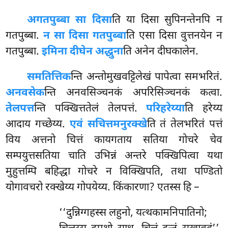
अगतपुब्बा सा दिसा
ति या दिसा सुपिनन्तेनपि न
गतपुब्बा.
न सा दिसा गतपुब्बा
ति एसा दिसा वुत्तनयेन न
गतपुब्बा.
इमिना दीघेन अद्धुना
ति अनेन दीघकालेन.
समतित्तिक
न्ति
अन्तोमुखवट्टिलेखं पापेत्वा समभरितं.
अनवसेक
न्ति अनवसिञ्चनकं अपरिसिञ्चनकं कत्वा.
तेलपत्त
न्ति पक्खित्ततेलं तेलपत्तं.
परिहरेय्या
ति हरेय्य
आदाय गच्छेय्य.
एवं सचित्तमनुरक्खे
ति तं तेलभरितं पत्तं
विय अत्तनो चित्तं कायगताय सतिया गोचरे चेव
सम्पयुत्तसतिया चाति उभिन्नं अन्तरे पक्खिपित्वा यथा
मुहुत्तम्पि बहिद्धा गोचरे न विक्खिपति, तथा पण्डितो
योगावचरो रक्खेय्य गोपयेय्य. किंकारणा? एतस्स हि –
‘‘दुन्निग्गहस्स लहुनो, यत्थकामनिपातिनो;