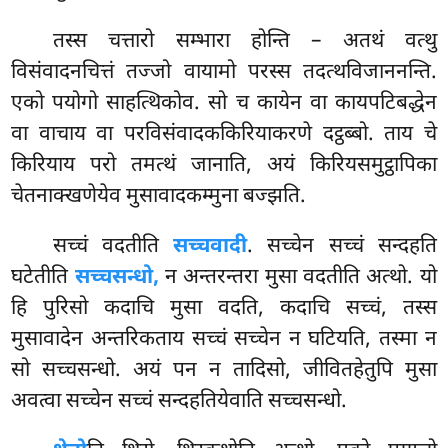
तस्स चत्तारो सम्भारा होन्ति – अतथं वत्थु
विसंवादनचित्तं तज्जो वायामो परस्स तदत्थविजाननन्ति.
एको पयोगो साहत्थिकोव. सो च कायेन वा कायपटिबद्धेन
वा वाचाय वा परविसंवादककिरियाकरणे दट्ठब्बो. ताय चे
किरियाय परो तमत्थं जानाति, अयं किरियसमुट्ठापिका
चेतनाक्खणेयेव मुसावादकम्मुना बज्झति.
सच्चं वदतीति
सच्चवादी
. सच्चेन सच्चं सन्दहति
घटेतीति
सच्चसन्धो,
न अन्तरन्तरा मुसा वदतीति अत्थो. यो
हि पुरिसो कदाचि मुसा वदति, कदाचि सच्चं, तस्स
मुसावादेन अन्तरिकताय सच्चं सच्चेन न घटियति, तस्मा न
सो सच्चसन्धो. अयं पन न तादिसो, जीवितहेतुपि मुसा
अवत्वा सच्चेन सच्चं सन्दहतियेवाति सच्चसन्धो.