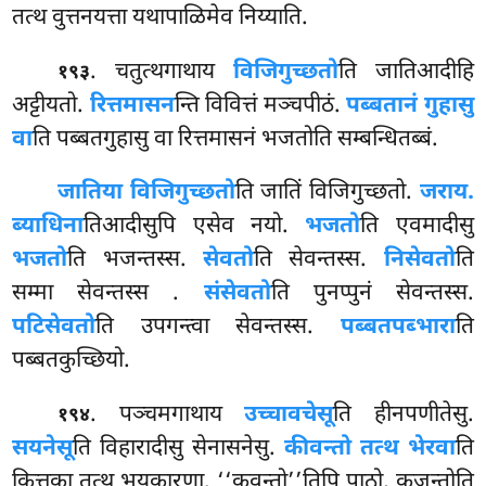
तत्थ वुत्तनयत्ता यथापाळिमेव निय्याति.
. चतुत्थगाथाय
विजिगुच्छतो
ति जातिआदीहि
१९३
अट्टीयतो.
रित्तमासन
न्ति विवित्तं मञ्चपीठं.
पब्बतानं गुहासु
वा
ति पब्बतगुहासु वा रित्तमासनं भजतोति सम्बन्धितब्बं.
जातिया विजिगुच्छतो
ति जातिं विजिगुच्छतो.
जराय.
ब्याधिना
तिआदीसुपि एसेव नयो.
भजतो
ति एवमादीसु
भजतो
ति भजन्तस्स.
सेवतो
ति सेवन्तस्स.
निसेवतो
ति
सम्मा सेवन्तस्स
.
संसेवतो
ति पुनप्पुनं सेवन्तस्स.
पटिसेवतो
ति उपगन्त्वा सेवन्तस्स.
पब्बतपब्भारा
ति
पब्बतकुच्छियो.
. पञ्चमगाथाय
उच्चावचेसू
ति हीनपणीतेसु.
१९४
सयनेसू
ति विहारादीसु सेनासनेसु.
कीवन्तो तत्थ भेरवा
ति
कित्तका तत्थ भयकारणा. ‘‘कुवन्तो’’तिपि पाठो, कूजन्तोति