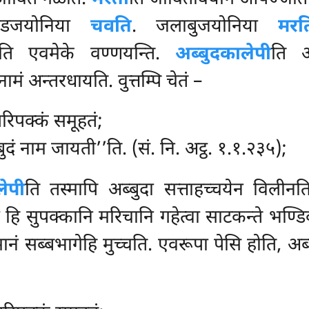
ण्डजयोनिया
चवति
. जलाबुजयोनिया
मरत
ति एवमेके वण्णयन्ति.
अब्बुदकालेपी
ति अ
 अन्तरधायति. वुत्तम्पि चेतं –
रिपक्कं समूहतं;
्बुदं नाम जायती’’ति. (सं. नि. अट्ठ. १.१.२३५);
लेपी
ति तस्मापि अब्बुदा सत्ताहच्चयेन विली
हि सुपक्कानि मरिचानि गहेत्वा साटकन्ते भण्डि
नं सब्बभागेहि मुच्चति. एवरूपा पेसि होति, अब्बु