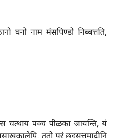
ठानो घनो नाम मंसपिण्डो निब्बत्तति,
ं सीसस्स चत्थाय पञ्च पीळका जायन्ति, यं
ं पसाखकालेपि. ततो परं छट्ठसत्तमादीनि