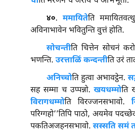
चा
ति मरणेन च जराय च अभिभूतो.
४०
.
ममायिते
ति ममायितवत्
अविनाभावेन भवितुन्ति वुत्तं होति.
सोचन्ती
ति चित्तेन सोचनं करो
भणन्ति.
उरत्ताळिं कन्दन्ती
ति उरं ताळ
अनिच्चो
ति हुत्वा अभावट्ठेन.
सङ
सह सम्मा च उप्पन्नो.
खयधम्मो
ति
विरागधम्मो
ति विरज्जनसभावो.
न
परिग्गहो’’तिपि पाठो, अयमेव पदच्छे
पकतिअजहनसभावो.
सस्सति समं 