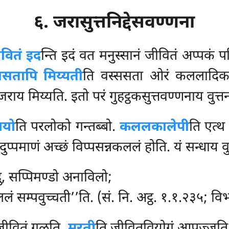
६. जरासुत्तनिद्देसवण्णना
ीवितं इद
न्ति इदं वत मनुस्सानं जीवितं अप्पकं प
ससतापि मिय्यती
ति वस्ससता ओरं कललादिका
जराय मिय्यति. इतो परं गुहट्ठकसुत्तवण्णनाय वुत्तन
ायो
ति परलोको गन्तब्बो.
कललकालेपी
ति एत्
ुप्पमाणं अच्छं विप्पसन्नकललं होति. यं सन्धाय वुत
ु, सप्पिमण्डो अनाविलो;
लं सम्पवुच्चती’’ति. (सं. नि. अट्ठ. १.१.२३५; 
जीवितं गळति.
मरती
ति जीवितवियोगं आपज्जत