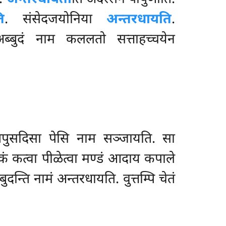
ि
. संसेदजयोनिया
अन्तरधायति
.
ब्बुदं नाम कललतो सत्ताहच्चयेन
नतिपुसदिसा पेसि नाम सञ्जायति. सा
कं कत्वा पीळेत्वा मण्डं आदाय कपाले
दन्ति नामं अन्तरधायति. वुत्तम्पि चेतं