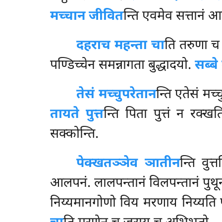
मच्चान जीवित
न्ति एवमेव सत्तानं आय
दहरा
च महन्ता चा
ति तरुणा 
पण्डिच्चेन समन्नागता बुद्धादयो.
सब्बे
तेसं मच्चुपरेतान
न्ति एतेसं मच्
तायते पुत्त
न्ति पिता पुत्तं न रक्ख
सक्कोन्ति.
पेक्खतञ्ञेव ञातीन
न्ति वुत
आलपनं. लालपन्तानं विलपन्तानं पुथून
निय्यमानगोणो विय मरणाय निय्यति