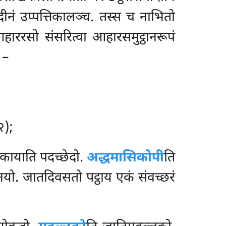
दीनं उप्पत्तिकालञ्च. तस्स च नाभितो
हाररसो संसरित्वा आहारसमुट्ठानरूपं
 –
२);
िकायाति पदच्छेदो.
अद्धमासिकोपी
ति
नयो. जातदिवसतो पट्ठाय एकं संवच्छरं