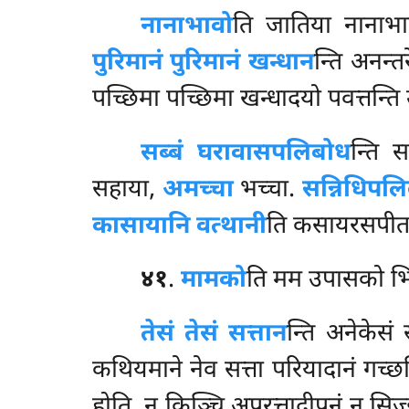
नानाभावो
ति जातिया नानाभ
पुरिमानं पुरिमानं खन्धान
न्ति अनन्तरे
पच्छिमा पच्छिमा खन्धादयो पवत्तन्ति उ
सब्बं घरावासपलिबोध
न्ति 
सहाया,
अमच्चा
भच्चा.
सन्निधिपल
कासायानि वत्थानी
ति कसायरसपीता
४१
.
मामको
ति
मम उपासको भिक्
तेसं तेसं सत्तान
न्ति अनेकेसं 
कथियमाने नेव सत्ता परियादानं गच्छन
होति, न किञ्चि अपरत्तादीपनं न सि