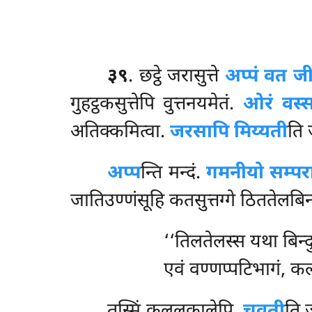
३९
. छट्ठे
जरासुत्ते
अप्पं वत ज
गुहट्ठकसुत्तेपि वुत्तनयमेतं.
ओरं वस्
अतिक्कमित्वा.
जरसापि मिय्यती
ति 
अप्प
न्ति
मन्दं.
गमनीयो सम्पर
जातिउण्णंसूहि कतसुत्तग्गे ठिततेलबिन्द
‘‘तिलतेलस्स यथा बिन्द
एवं वण्णप्पटिभागं, कल
तस्मिं
कललकालेपि.
चवती
ति 