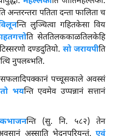
ोवुद्धो.
महल्लको
ति जातिमहल्लको.
ति अन्तरन्तरा पतिता दन्ता फालिता च
विलून
न्ति लुञ्चित्वा गहितकेसा विय
हतगत्तो
ति सेततिलककाळतिलकेहि
टिस्सरणो दण्डदुतियो.
सो जरायपी
ति
त्थि नुपलब्भति.
नसफलादिपक्कानं पच्चूसकाले अवस्सं
रणतो भय
न्ति एवमेव उप्पन्नानं सत्तानं
तिकभाजन
न्ति (सु. नि. ५८२) तेन
ं अवसानं अस्साति भेदनपरियन्तं.
एवं