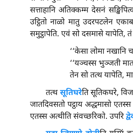
सत्ताहानि अतिक्कम्म देसनं सङ्खिपि
उट्ठितो नाळो मातु उदरपटलेन एकाबद
समुट्ठापेति. एवं सो दसमासे यापेति, त
‘‘केसा
लोमा नखानि च
‘‘यञ्चस्स भुञ्जती मात
तेन सो तत्थ यापेति, म
तत्थ
सूतिघरे
ति सूतिकघरे, विज
जातदिवसतो पट्ठाय अद्धमासो एतस्स
एतस्स अत्थीति संवच्छरिको. उपरि
द्