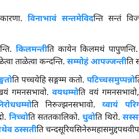
थुकारणा.
विनाभावं सन्तमेविद
न्ति सन्तं वि
न्ति.
किलमन्ती
ति कायेन किलमथं पापुणन्ति
ेत्वा ताळेत्वा कन्दन्ति.
सम्मोहं आपज्जन्ती
ति स
्खतो
ति पच्चयेहि सङ्गम्म कतो.
पटिच्चसमुप्पन्नो
त
खयं गमनसभावो.
वयधम्मो
ति वयं गमनसभावो,
िरोधधम्मो
ति निरुज्झनसभावो.
य्वायं परिग
दो.
निच्चो
ति सततकालिको.
धुवो
ति थिरो.
सस्स
तथेव ठस्सती
ति चन्दसूरियसिनेरुमहासमुद्दपथवीपब्