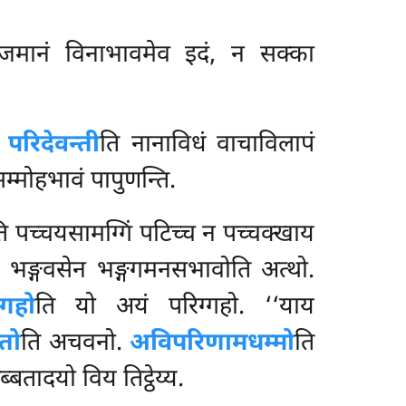
ज्जमानं विनाभावमेव इदं, न सक्का
.
परिदेवन्ती
ति नानाविधं वाचाविलापं
म्मोहभावं पापुणन्ति.
ि पच्चयसामग्गिं पटिच्च न पच्चक्खाय
 भङ्गवसेन भङ्गगमनसभावोति अत्थो.
्गहो
ति यो अयं परिग्गहो. ‘‘याय
तो
ति अचवनो.
अविपरिणामधम्मो
ति
बतादयो विय तिट्ठेय्य.