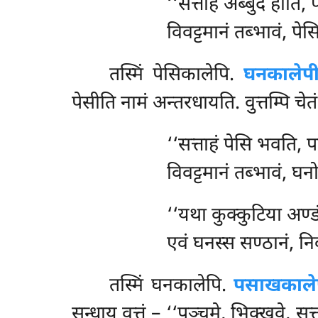
‘‘सत्ताहं अब्बुदं होति,
विवट्टमानं तब्भावं, पे
तस्मिं पेसिकालेपि.
घनकालेप
पेसीति नामं अन्तरधायति. वुत्तम्पि चेत
‘‘सत्ताहं
पेसि भवति, प
विवट्टमानं तब्भावं, घ
‘‘यथा कुक्कुटिया अण्ड
एवं घनस्स सण्ठानं, निब
तस्मिं घनकालेपि.
पसाखकाले
सन्धाय वुत्तं – ‘‘पञ्चमे, भिक्खवे, 