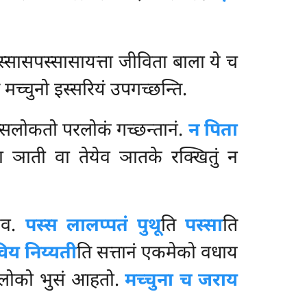
स्सासपस्सासायत्ता जीविता बाला ये च
े मच्चुनो इस्सरियं उपगच्छन्ति.
स्सलोकतो परलोकं गच्छन्तानं.
न पिता
 ञाती वा तेयेव ञातके रक्खितुं न
येव.
पस्स लालप्पतं पुथू
ति
पस्सा
ति
िय निय्यती
ति सत्तानं एकमेको वधाय
तलोको भुसं आहतो.
मच्चुना च जराय