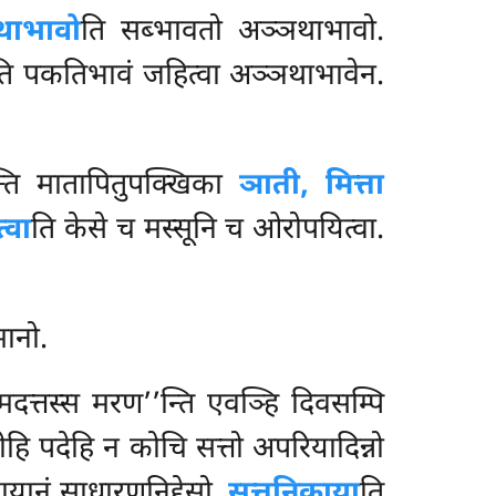
थाभावो
ति
सब्भावतो अञ्ञथाभावो.
ति पकतिभावं जहित्वा अञ्ञथाभावेन.
्ति मातापितुपक्खिका
ञाती, मित्ता
्वा
ति केसे च मस्सूनि च ओरोपयित्वा.
मानो.
ोमदत्तस्स मरण’’न्ति एवञ्हि दिवसम्पि
ीहि पदेहि न कोचि सत्तो अपरियादिन्नो
यानं साधारणनिद्देसो.
सत्तनिकाया
ति