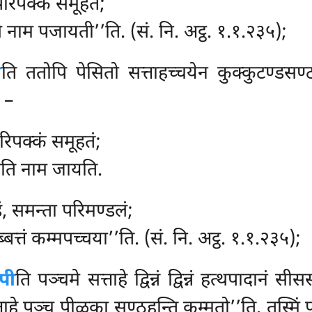
 परिपक्कं समूहतं;
सि नाम पजायती’’ति. (सं. नि. अट्ठ. १.१.२३५);
ी
ति ततोपि पेसितो सत्ताहच्चयेन कुक्कुटण्डसण्
ं –
रिपक्कं समूहतं;
नोति नाम जायति.
ं, समन्ता परिमण्डलं;
्बत्तं कम्मपच्चया’’ति. (सं. नि. अट्ठ. १.१.२३५);
पी
ति पञ्चमे सत्ताहे द्विन्नं द्विन्नं हत्थपादान
सत्ताहे पञ्च पीळका सण्ठहन्ति कम्मतो’’ति. तस्मि