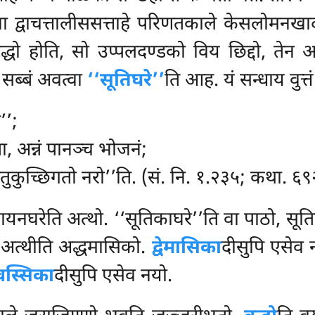
त्वा द्वाचत्तालीससत्ताहे परिणतकाले केसलोमनखा
्धो होति, सो उप्पलदण्डको विय छिद्दो, तेन आ
ं
सब्बं अवत्वा
‘‘सूतिघरे’’
ति आह. यं सन्धाय वुत्तं
’’;
ा, अन्नं पानञ्च भोजनं;
ातुकुच्छिगतो नरो’’ति. (सं. नि. १.२३५; कथा. ६९
ायनघरेति अत्थो. ‘‘सूतिकाघरे’’ति वा पाठो, सूत
 अत्थीति अद्धमासिको.
द्वेमासिका
दीसुपि एसेव 
वेवस्सिका
दीसुपि एसेव नयो.