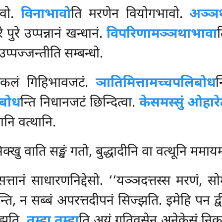
ावो.
विनाभावो
ति मरणेन वियोगभावो.
अञ्ञ
 पुरे उप्पन्नानं खन्धानं.
विपरिणामञ्ञथाभावा
प्पज्जन्तीति सम्बन्धो.
सकलं गिहिभावजटं.
ञातिमित्तामच्चपलिबोध
न
िबोध
न्ति निधानजटं छिन्दित्वा.
केसमस्सुं ओहारेत
नि वत्थानि.
खु वाति सङ्खं गतो, बुद्धादीनि वा वत्थूनि ममाय
सत्तानं साधारणनिद्देसो. ‘‘यञ्ञदत्तस्स मरणं, स
्ति, न सब्बं अपरत्तदीपनं सिज्झति. इमेहि पन द्व
ज्झति.
तम्हा तम्हा
ति अयं गतिवसेन अनेकेसं निका