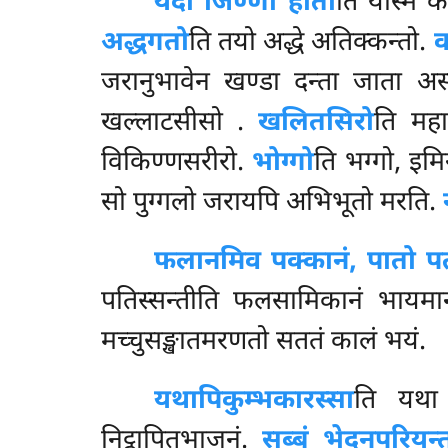
यदा जिण्णो होती
ति यस्मिं 
अद्धगतो
ति तयो अद्धे अतिक्कन्तो.
व
जरानुभावेन खण्डा दन्ता जाता अस
खल्लाटसीसो
.
खलितसिरो
ति मह
विकिण्णसरीरो.
भोग्गो
ति भग्गो, इमि
सो पुग्गलो जरायपि अभिभूतो मरति.
फलानमिव पक्कानं, पातो 
पतिस्सन्तीति फलसामिकानं भायमा
मच्चुसङ्खातमरणतो सततं कालं भयं.
यथापि
कुम्भकारस्सा
ति यथा 
निट्ठापितभाजनं.
सब्बं भेदनपरियन्