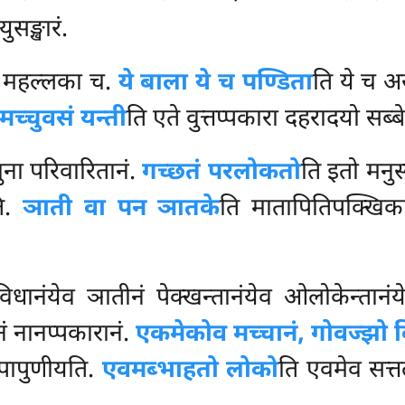
ुसङ्खारं.
च महल्लका च.
ये बाला ये च पण्डिता
ति ये च अ
 मच्चुवसं यन्ती
ति एते वुत्तप्पकारा दहरादयो सब्ब
चुना परिवारितानं.
गच्छतं परलोकतो
ति इतो मनु
ति.
ञाती वा पन ञातके
ति मातापितिपक्खिका
्तविधानंयेव ञातीनं पेक्खन्तानंयेव ओलोकेन्तानं
ं नानप्पकारानं.
एकमेकोव मच्चानं, गोवज्झो व
 पापुणीयति.
एवमब्भाहतो लोको
ति
एवमेव सत्