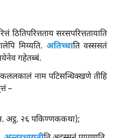
रित्तं ठितिपरित्तताय सरसपरित्ततायाति
लेपि मिय्यति.
अतिच्चा
ति वस्ससतं
येनेव गहेतब्बं.
थ कललकालं नाम पटिसन्धिक्खणे तीहि
्तं –
विभ. अट्ठ. २६ पकिण्णककथा);
ि.
अन्तरधायती
ति अदस्सनं पापुणाति.