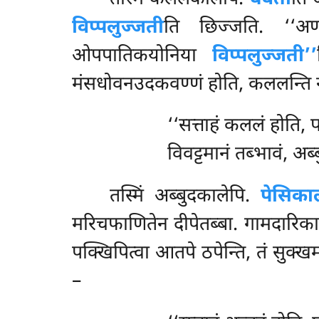
विप्पलुज्जती
ति छिज्जति. ‘‘अ
ओपपातिकयोनिया
विप्पलुज्जती’’
मंसधोवनउदकवण्णं होति, कललन्ति नामं
‘‘सत्ताहं
कललं होति, प
विवट्टमानं तब्भावं, अब
तस्मिं अब्बुदकालेपि.
पेसिका
मरिचफाणितेन दीपेतब्बा. गामदारिका 
पक्खिपित्वा आतपे ठपेन्ति, तं सुक्खमा
–