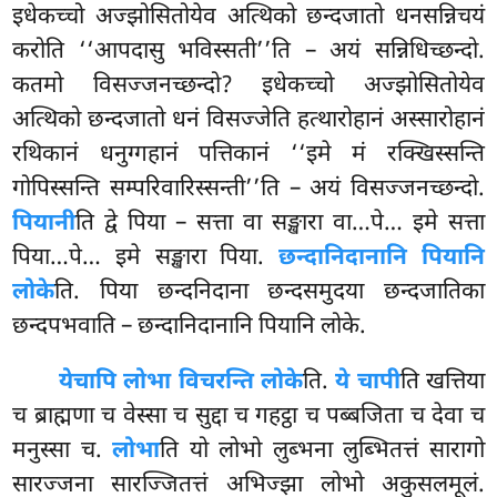
इधेकच्चो अज्झोसितोयेव अत्थिको छन्दजातो धनसन्निचयं
करोति ‘‘आपदासु भविस्सती’’ति – अयं सन्निधिच्छन्दो.
कतमो विसज्जनच्छन्दो? इधेकच्चो अज्झोसितोयेव
अत्थिको छन्दजातो धनं विसज्जेति हत्थारोहानं अस्सारोहानं
रथिकानं धनुग्गहानं पत्तिकानं ‘‘इमे मं रक्खिस्सन्ति
गोपिस्सन्ति सम्परिवारिस्सन्ती’’ति – अयं विसज्जनच्छन्दो.
पियानी
ति
द्वे पिया – सत्ता वा सङ्खारा वा…पे… इमे सत्ता
पिया…पे… इमे सङ्खारा पिया.
छन्दानिदानानि पियानि
लोके
ति. पिया छन्दनिदाना छन्दसमुदया छन्दजातिका
छन्दपभवाति – छन्दानिदानानि पियानि लोके.
ये
चापि लोभा विचरन्ति लोके
ति.
ये चापी
ति खत्तिया
च ब्राह्मणा च वेस्सा च सुद्दा च गहट्ठा च पब्बजिता च देवा च
मनुस्सा च.
लोभा
ति यो लोभो लुब्भना लुब्भितत्तं सारागो
सारज्जना सारज्जितत्तं अभिज्झा लोभो अकुसलमूलं.