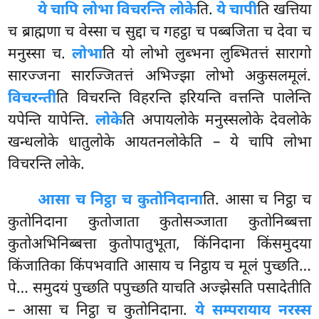
ये चापि लोभा विचरन्ति लोके
ति.
ये चापी
ति खत्तिया
च ब्राह्मणा च वेस्सा च सुद्दा च गहट्ठा च पब्बजिता च देवा च
मनुस्सा
च.
लोभा
ति यो लोभो लुब्भना लुब्भितत्तं सारागो
सारज्जना सारज्जितत्तं अभिज्झा लोभो अकुसलमूलं.
विचरन्ती
ति विचरन्ति विहरन्ति इरियन्ति वत्तन्ति पालेन्ति
यपेन्ति यापेन्ति.
लोके
ति अपायलोके मनुस्सलोके देवलोके
खन्धलोके धातुलोके आयतनलोकेति – ये चापि लोभा
विचरन्ति लोके.
आसा च निट्ठा च कुतोनिदाना
ति. आसा च निट्ठा च
कुतोनिदाना कुतोजाता कुतोसञ्जाता कुतोनिब्बत्ता
कुतोअभिनिब्बत्ता कुतोपातुभूता, किंनिदाना किंसमुदया
किंजातिका किंपभवाति आसाय
च निट्ठाय च मूलं पुच्छति…
पे… समुदयं पुच्छति पपुच्छति याचति अज्झेसति पसादेतीति
– आसा च निट्ठा च कुतोनिदाना.
ये सम्परायाय नरस्स