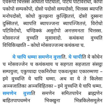
एवरूपो चित्तस्स आघातो पटिघातो, पटिघं पटिविरोधो, कोपो
पकोपो सम्पकोपो, दोसो पदोसो सम्पदोसो, चित्तस्स ब्यापत्ति
मनोपदोसो, कोधो कुज्झना कुज्झितत्तं, दोसो दुस्सना
दुस्सितत्तं, ब्यापत्ति ब्यापज्जना ब्यापज्जितत्तं, विरोधो
पटिविरोधो, चण्डिक्कं असुरोपो अनत्तमनता चित्तस्स.
मोसवज्जं वुच्चति मुसावादो. कथंकथा वुच्चति
विचिकिच्छाति – कोधो मोसवज्जञ्च कथंकथा च.
ये चापि धम्मा समणेन वुत्ता
ति.
ये चापी
ति ये कोधेन
च मोसवज्जेन च कथंकथाय च सहगता सहजाता संसट्ठा
सम्पयुत्ता, एकुप्पादा एकनिरोधा एकवत्थुका एकारम्मणा –
इमे वुच्चन्ति ये चापि धम्मा. अथ वा ये ते किलेसा
अञ्ञजातिका अञ्ञविहितका – इमे वुच्चन्ति ये चापि धम्मा.
समणेन वुत्ता
ति समणेन समितपापेन ब्राह्मणेन
बाहितपापधम्मेन भिक्खुना भिन्नकिलेसमूलेन