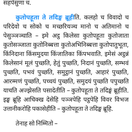
सहपेसुणा च.
कुतोपहूता ते तदिङ्घ ब्रूही
ति. कलहो च विवादो च
परिदेवो च सोको च मच्छरियञ्च मानो च अतिमानो च
पेसुञ्ञञ्चाति – इमे अट्ठ किलेसा कुतोपहूता कुतोजाता
कुतोसञ्जाता कुतोनिब्बत्ता कुतोअभिनिब्बत्ता कुतोपातुभूता,
किंनिदाना किंसमुदया
किंजातिका किंपभवाति. इमेसं अट्ठन्नं
किलेसानं मूलं पुच्छति, हेतुं पुच्छति, निदानं पुच्छति, सम्भवं
पुच्छति, पभवं पुच्छति, समुट्ठानं पुच्छति, आहारं पुच्छति,
आरम्मणं पुच्छति, पच्चयं पुच्छति, समुदयं पुच्छति पपुच्छति
याचति अज्झेसति पसादेतीति – कुतोपहूता ते तदिङ्घं ब्रूहीति.
इङ्घ ब्रूहि आचिक्ख देसेहि पञ्ञपेहि पट्ठपेहि विवर विभज
उत्तानीकरोहि पकासेहीति – कुतोपहूता ते तदिङ्घ ब्रूहि.
तेनाह सो निम्मितो –