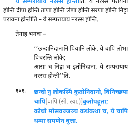
ये सम्परायाय नरस्स होन्ती
ति. ये नरस्स परायना
होन्ति दीपा होन्ति ताणा होन्ति लेणा होन्ति सरणा होन्ति निट्ठा
परायना होन्तीति – ये सम्परायाय नरस्स होन्ति.
तेनाह भगवा –
‘‘छन्दानिदानानि पियानि लोके, ये चापि लोभा
विचरन्ति लोके;
आसा च निट्ठा च इतोनिदाना, ये सम्परायाय
नरस्स होन्ती’’ति.
.
१०१
छन्दो नु लोकस्मिं कुतोनिदानो, विनिच्छया
चापि
[वापि (सी. स्या.)]
कुतोपहूता;
कोधो मोसवज्जञ्च कथंकथा च, ये चापि
धम्मा समणेन वुत्ता.