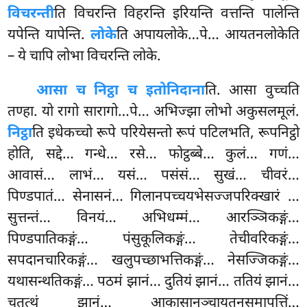
विचरन्ती
ति विचरन्ति विहरन्ति इरियन्ति वत्तन्ति पालेन्ति
यपेन्ति यापेन्ति.
लोके
ति अपायलोके…पे… आयतनलोकेति
– ये चापि लोभा विचरन्ति लोके.
आसा च निट्ठा च इतोनिदाना
ति. आसा वुच्चति
तण्हा. यो रागो सारागो…पे… अभिज्झा लोभो अकुसलमूलं.
निट्ठा
ति इधेकच्चो रूपे परियेसन्तो रूपं पटिलभति, रूपनिट्ठो
होति, सद्दे… गन्धे… रसे… फोट्ठब्बे… कुलं… गणं…
आवासं… लाभं… यसं… पसंसं… सुखं… चीवरं…
पिण्डपातं… सेनासनं… गिलानपच्चयभेसज्जपरिक्खारं
…
सुत्तन्तं… विनयं… अभिधम्मं… आरञ्ञिकङ्गं…
पिण्डपातिकङ्गं… पंसुकूलिकङ्गं… तेचीवरिकङ्गं…
सपदानचारिकङ्गं… खलुपच्छाभत्तिकङ्गं… नेसज्जिकङ्गं…
यथासन्थतिकङ्गं… पठमं झानं… दुतियं झानं… ततियं झानं…
चतुत्थं झानं… आकासानञ्चायतनसमापत्तिं…