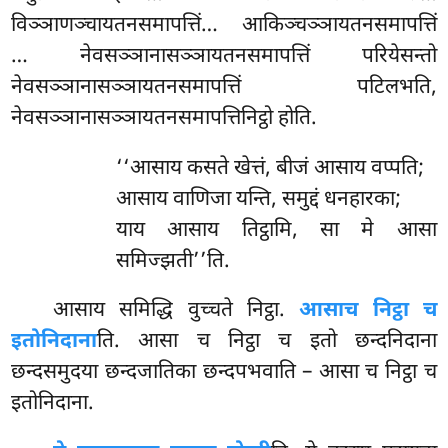
विञ्ञाणञ्चायतनसमापत्तिं… आकिञ्चञ्ञायतनसमापत्तिं
… नेवसञ्ञानासञ्ञायतनसमापत्तिं परियेसन्तो
नेवसञ्ञानासञ्ञायतनसमापत्तिं पटिलभति,
नेवसञ्ञानासञ्ञायतनसमापत्तिनिट्ठो होति.
‘‘आसाय
कसते खेत्तं, बीजं आसाय वप्पति;
आसाय वाणिजा यन्ति, समुद्दं धनहारका;
याय आसाय तिट्ठामि, सा मे आसा
समिज्झती’’ति.
आसाय समिद्धि वुच्चते निट्ठा.
आसा
च निट्ठा च
इतोनिदाना
ति. आसा च निट्ठा च इतो छन्दनिदाना
छन्दसमुदया छन्दजातिका छन्दपभवाति – आसा च निट्ठा च
इतोनिदाना.