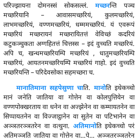
परिज्झायना दोमनस्सं सोकसल्लं.
मच्छर
न्ति पञ्च
मच्छरियानि – आवासमच्छरियं, कुलमच्छरियं,
लाभमच्छरियं, वण्णमच्छरियं, धम्ममच्छरियं. यं एवरूपं
मच्छरियं मच्छरायनं मच्छरायितत्तं वेविच्छं कदरियं
कटुकञ्चुकता अग्गहितत्तं चित्तस्स – इदं वुच्चति मच्छरियं.
अपि च, खन्धमच्छरियम्पि मच्छरियं
, धातुमच्छरियम्पि
मच्छरियं, आयतनमच्छरियम्पि
मच्छरियं गाहो. इदं वुच्चति
मच्छरियन्ति – परिदेवसोका सहमच्छरा च.
मानातिमाना सहपेसुणा चा
ति.
मानो
ति इधेकच्चो
मानं जनेति जातिया वा गोत्तेन वा कोलपुत्तियेन वा
वण्णपोक्खरताय वा धनेन वा अज्झेनेन वा कम्मायतनेन वा
सिप्पायतनेन वा विज्जाट्ठानेन वा सुतेन वा पटिभानेन वा
अञ्ञतरञ्ञतरेन वा वत्थुना.
अतिमानो
ति इधेकच्चो परं
अतिमञ्ञति जातिया वा गोत्तेन वा…पे… अञ्ञतरञ्ञतरेन