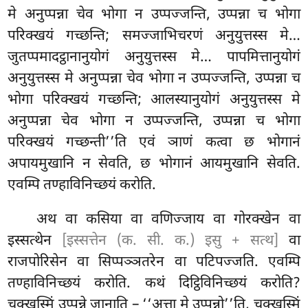
मे अनुप्पन्ना
चेव भोगा न उप्पज्जन्ति, उप्पन्ना च भोगा
परिक्खयं गच्छन्ति; समज्जाभिचरणं अनुयुत्तस्स मे…
जुतप्पमादट्ठानानुयोगं अनुयुत्तस्स मे… पापमित्तानुयोगं
अनुयुत्तस्स मे अनुप्पन्ना चेव भोगा न उप्पज्जन्ति, उप्पन्ना च
भोगा परिक्खयं गच्छन्ति; आलस्यानुयोगं
अनुयुत्तस्स मे
अनुप्पन्ना चेव भोगा न उप्पज्जन्ति, उप्पन्ना च भोगा
परिक्खयं गच्छन्ती’’ति एवं ञाणं कत्वा छ भोगानं
अपायमुखानि न सेवति, छ भोगानं आयमुखानि सेवति.
एवम्पि तण्हाविनिच्छयं करोति.
अथ
वा कसिया वा वणिज्जाय वा गोरक्खेन वा
इस्सत्थेन
[इस्सत्तेन (क. सी. क.) इसु + सत्थ]
वा
राजपोरिसेन वा सिप्पञ्ञतरेन वा पटिपज्जति. एवम्पि
तण्हाविनिच्छयं करोति. कथं दिट्ठिविनिच्छयं करोति?
चक्खुस्मिं उप्पन्ने जानाति – ‘‘अत्ता मे उप्पन्नो’’ति, चक्खुस्मिं