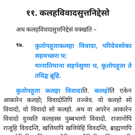
११. कलहविवादसुत्तनिद्देसो
अथ
कलहविवादसुत्तनिद्देसं वक्खति –
.
९७
कुतोपहूता
कलहा विवादा, परिदेवसोका
सहमच्छरा च;
मानातिमाना सहपेसुणा च, कुतोपहूता ते
तदिङ्घ ब्रूहि.
कुतोपहूता कलहा विवादा
ति.
कलहो
ति एकेन
आकारेन कलहो; विवादोतिपि तञ्ञेव. यो कलहो सो
विवादो, यो विवादो सो कलहो. अथ वा अपरेन आकारेन
विवादो वुच्चति कलहस्स पुब्बभागो विवादो. राजानोपि
राजूहि विवदन्ति, खत्तियापि खत्तियेहि विवदन्ति, ब्राह्मणापि