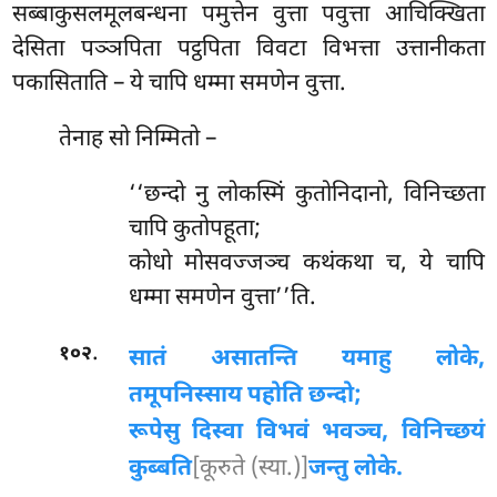
सब्बाकुसलमूलबन्धना पमुत्तेन वुत्ता पवुत्ता आचिक्खिता
देसिता पञ्ञपिता पट्ठपिता विवटा विभत्ता उत्तानीकता
पकासिताति – ये चापि धम्मा समणेन वुत्ता.
तेनाह सो निम्मितो –
‘‘छन्दो नु लोकस्मिं कुतोनिदानो, विनिच्छता
चापि कुतोपहूता;
कोधो मोसवज्जञ्च कथंकथा च, ये चापि
धम्मा समणेन वुत्ता’’ति.
.
१०२
सातं असातन्ति यमाहु लोके,
तमूपनिस्साय पहोति छन्दो;
रूपेसु दिस्वा विभवं भवञ्च, विनिच्छयं
कुब्बति
[कूरुते (स्या.)]
जन्तु लोके.