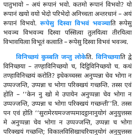
पातुभावो – अयं रूपानं भवो. कतमो रूपानं विभवो? यो
रूपानं खयो वयो भेदो परिभेदो अनिच्चता अन्तरधानं – अयं
रूपानं विभवो.
रूपेसु दिस्वा विभवं भवञ्चा
ति रूपेसु
भवञ्च विभवञ्च दिस्वा पस्सित्वा तुलयित्वा तीरयित्वा
विभावयित्वा विभूतं कत्वाति – रूपेसु दिस्वा विभवं भवञ्च.
विनिच्छयं कुब्बति जन्तु लोके
ति.
विनिच्छया
ति द्वे
विनिच्छया – तण्हाविनिच्छयो च, दिट्ठिविनिच्छयो च. कथं
तण्हाविनिच्छयं करोति? इधेकच्चस्स अनुप्पन्ना चेव भोगा न
उप्पज्जन्ति, उप्पन्ना च भोगा परिक्खयं गच्छन्ति. तस्स एवं
होति – ‘‘केन नु खो मे उपायेन अनुप्पन्ना चेव भोगा न
उप्पज्जन्ति, उप्पन्ना च भोगा परिक्खयं गच्छन्ती’’ति. तस्स
पन एवं होति ‘‘सुरामेरयमज्जप्पमादट्ठानानुयोगं अनुयुत्तस्स
मे अनुप्पन्ना चेव भोगा न उप्पज्जन्ति, उप्पन्ना च भोगा
परिक्खयं गच्छन्ति; विकालविसिखाचरियानुयोगं अनुयुत्तस्स