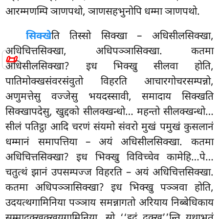
आरम्मणम्पि
ञाणपथो, ञाणसहभुनोपि धम्मा ञाणपथो.
सिक्खे
ति
तिस्सो सिक्खा – अधिसीलसिक्खा,
अधिचित्तसिक्खा, अधिपञ्ञासिक्खा. कतमा
📜
अधिसीलसिक्खा? इध भिक्खु सीलवा होति,
पातिमोक्खसंवरसंवुतो विहरति आचारगोचरसम्पन्नो,
अणुमत्तेसु वज्जेसु भयदस्सावी, समादाय सिक्खति
सिक्खापदेसु, खुद्दको सीलक्खन्धो… महन्तो सीलक्खन्धो…
सीलं पतिट्ठा आदि चरणं संयमो संवरो मुखं पमुखं कुसलानं
धम्मानं समापत्तिया – अयं अधिसीलसिक्खा. कतमा
अधिचित्तसिक्खा? इध भिक्खु विविच्चेव कामेहि…पे…
चतुत्थं झानं उपसम्पज्ज विहरति – अयं अधिचित्तसिक्खा.
कतमा अधिपञ्ञासिक्खा? इध भिक्खु पञ्ञवा होति,
उदयत्थगामिनिया पञ्ञाय समन्नागतो अरियाय निब्बेधिकाय
सम्मादुक्खक्खयगामिनिया. सो ‘‘इदं दुक्ख’’न्ति यथाभूतं