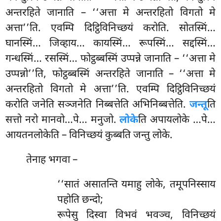
अन्तरहिते जानाति – ‘‘अत्ता मे अन्तरहितो विगतो मे
अत्ता’’ति. एवम्पि दिट्ठिविनिच्छयं करोति. सोतस्मिं…
घानस्मिं… जिव्हाय… कायस्मिं… रूपस्मिं… सद्दस्मिं…
गन्धस्मिं… रसस्मिं… फोट्ठब्बस्मिं उप्पन्ने जानाति – ‘‘अत्ता मे
उप्पन्नो’’ति, फोट्ठब्बस्मिं अन्तरहिते जानाति – ‘‘अत्ता
मे
अन्तरहितो विगतो मे अत्ता’’ति. एवम्पि दिट्ठिविनिच्छयं
करोति जनेति सञ्जनेति निब्बत्तेति अभिनिब्बत्तेति.
जन्तू
ति
सत्तो नरो मानवो…पे… मनुजो.
लोके
ति अपायलोके
…पे…
आयतनलोकेति – विनिच्छयं कुब्बति जन्तु लोके.
तेनाह भगवा –
‘‘सातं असातन्ति यमाहु लोके, तमूपनिस्साय
पहोति छन्दो;
रूपेसु दिस्वा विभवं भवञ्च, विनिच्छयं