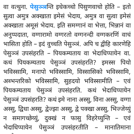
वा वत्थुना.
पेसुञ्ञ
न्ति इधेकच्चो पिसुणवाचो होति – इतो
सुत्वा अमुत्र अक्खाता इमेसं भेदाय, अमुत्र वा सुत्वा इमेसं
अक्खाता अमूसं भेदाय. इति समग्गानं वा भेत्ता, भिन्नानं वा
अनुप्पदाता, वग्गारामो वग्गरतो वग्गनन्दी वग्गकरणिं वाचं
भासिता होति – इदं वुच्चति पेसुञ्ञं. अपि च द्वीहि कारणेहि
पेसुञ्ञं उपसंहरति – पियकम्यताय वा भेदाधिप्पायेन वा.
कथं पियकम्यताय पेसुञ्ञं उपसंहरति? इमस्स पियो
भविस्सामि, मनापो भविस्सामि, विस्सासिको भविस्सामि,
अब्भन्तरिको भविस्सामि, सुहदयो भविस्सामीति – एवं
पियकम्यताय पेसुञ्ञं उपसंहरति. कथं भेदाधिप्पायेन
पेसुञ्ञं उपसंहरति? कथं इमे नाना अस्सु, विना अस्सु, वग्गा
अस्सु, द्विधा अस्सु, द्वेज्झा अस्सु, द्वे पक्खा अस्सु, भिज्जेय्युं
न समागच्छेय्युं, दुक्खं न फासु
विहरेय्युन्ति – एवं
भेदाधिप्पायेन पेसुञ्ञं उपसंहरतीति – मानातिमाना