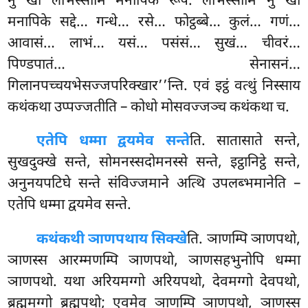
नु खो लभिस्सामि मनापिके रूपे. लभिस्सामि नु खो
मनापिके सद्दे… गन्धे… रसे… फोट्ठब्बे… कुलं… गणं…
आवासं… लाभं… यसं… पसंसं… सुखं… चीवरं…
पिण्डपातं… सेनासनं…
गिलानपच्चयभेसज्जपरिक्खार’’न्ति. एवं इट्ठं वत्थुं निस्साय
कथंकथा उप्पज्जतीति – कोधो मोसवज्जञ्च कथंकथा च.
एतेपि धम्मा द्वयमेव सन्ते
ति. सातासाते सन्ते,
सुखदुक्खे सन्ते, सोमनस्सदोमनस्से सन्ते, इट्ठानिट्ठे सन्ते,
अनुनयपटिघे सन्ते संविज्जमाने अत्थि उपलब्भमानेति –
एतेपि धम्मा द्वयमेव सन्ते.
कथंकथी ञाणपथाय सिक्खे
ति. ञाणम्पि ञाणपथो,
ञाणस्स आरम्मणम्पि ञाणपथो, ञाणसहभुनोपि धम्मा
ञाणपथो. यथा अरियमग्गो अरियपथो, देवमग्गो देवपथो,
ब्रह्ममग्गो ब्रह्मपथो; एवमेव ञाणम्पि ञाणपथो, ञाणस्स