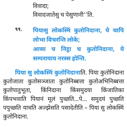
विवादा;
विवादजातेसु च पेसुणानी’’ति.
.
९९
पिया
सु लोकस्मिं कुतोनिदाना, ये चापि
लोभा विचरन्ति लोके;
आसा च निट्ठा च कुतोनिदाना, ये
सम्परायाय नरस्स होन्ति.
पिया सु लोकस्मिं कुतोनिदाना
ति. पिया कुतोनिदाना
कुतोजाता कुतोसञ्जाता कुतोनिब्बत्ता कुतोअभिनिब्बत्ता
कुतोपातुभूता, किंनिदाना किंसमुदया किंजातिका
किंपभवाति पियानं मूलं पुच्छति…पे… समुदयं पुच्छति
पपुच्छति याचति अज्झेसति पसादेतीति – पिया सु लोकस्मिं
कुतोनिदाना.