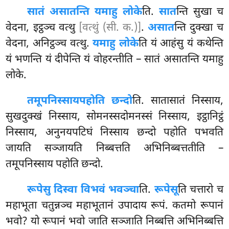
सातं असातन्ति यमाहु लोके
ति.
सात
न्ति सुखा च
वेदना, इट्ठञ्च वत्थु
[वत्थुं (सी. क.)]
.
असात
न्ति दुक्खा च
वेदना, अनिट्ठञ्च वत्थु.
यमाहु लोके
ति
यं आहंसु यं कथेन्ति
यं भणन्ति यं दीपेन्ति यं वोहरन्तीति – सातं असातन्ति यमाहु
लोके.
तमूपनिस्साय
पहोति छन्दो
ति. सातासातं निस्साय,
सुखदुक्खं निस्साय, सोमनस्सदोमनस्सं निस्साय, इट्ठानिट्ठं
निस्साय, अनुनयपटिघं
निस्साय छन्दो पहोति पभवति
जायति सञ्जायति निब्बत्तति अभिनिब्बत्ततीति –
तमूपनिस्साय पहोति छन्दो.
रूपेसु दिस्वा विभवं भवञ्चा
ति.
रूपेसू
ति चत्तारो च
महाभूता चतुन्नञ्च महाभूतानं उपादाय रूपं. कतमो रूपानं
भवो? यो रूपानं भवो जाति सञ्जाति निब्बत्ति अभिनिब्बत्ति