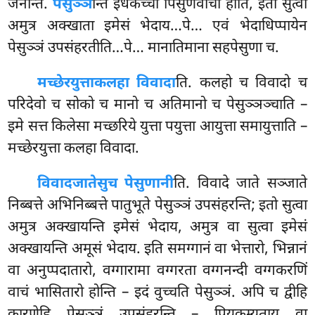
जनेन्ति.
पेसुञ्ञ
न्ति इधेकच्चो पिसुणवाचो होति, इतो सुत्वा
अमुत्र अक्खाता इमेसं भेदाय…पे… एवं भेदाधिप्पायेन
पेसुञ्ञं उपसंहरतीति…पे… मानातिमाना सहपेसुणा च.
मच्छेरयुत्ता
कलहा विवादा
ति. कलहो च विवादो च
परिदेवो च सोको च मानो च अतिमानो च पेसुञ्ञञ्चाति –
इमे सत्त किलेसा मच्छरिये युत्ता पयुत्ता आयुत्ता समायुत्ताति –
मच्छेरयुत्ता कलहा विवादा.
विवादजातेसु
च पेसुणानी
ति. विवादे जाते सञ्जाते
निब्बत्ते अभिनिब्बत्ते पातुभूते पेसुञ्ञं उपसंहरन्ति; इतो सुत्वा
अमुत्र अक्खायन्ति इमेसं भेदाय, अमुत्र वा सुत्वा इमेसं
अक्खायन्ति अमूसं भेदाय. इति समग्गानं वा भेत्तारो, भिन्नानं
वा अनुप्पदातारो, वग्गारामा वग्गरता वग्गनन्दी वग्गकरणिं
वाचं भासितारो होन्ति – इदं वुच्चति पेसुञ्ञं. अपि च द्वीहि
कारणेहि पेसुञ्ञं उपसंहरन्ति – पियकम्यताय वा