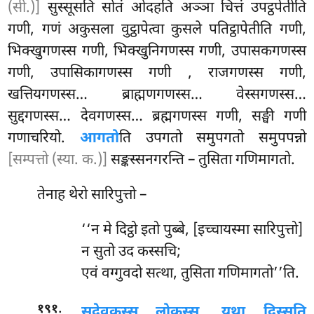
(सी.)]
सुस्सूसति सोतं ओदहति अञ्ञा चित्तं उपट्ठपेतीति
गणी, गणं अकुसला वुट्ठापेत्वा कुसले पतिट्ठापेतीति गणी,
भिक्खुगणस्स गणी, भिक्खुनिगणस्स गणी, उपासकगणस्स
गणी, उपासिकागणस्स गणी
, राजगणस्स गणी,
खत्तियगणस्स… ब्राह्मणगणस्स… वेस्सगणस्स…
सुद्दगणस्स… देवगणस्स… ब्रह्मगणस्स गणी, सङ्घी गणी
गणाचरियो.
आगतो
ति उपगतो समुपगतो समुपपन्नो
[सम्पत्तो (स्या. क.)]
सङ्कस्सनगरन्ति – तुसिता गणिमागतो.
तेनाह थेरो सारिपुत्तो –
‘‘न मे दिट्ठो इतो पुब्बे, [इच्चायस्मा सारिपुत्तो]
न सुतो उद कस्सचि;
एवं वग्गुवदो सत्था, तुसिता गणिमागतो’’ति.
.
१९१
सदेवकस्स लोकस्स, यथा दिस्सति