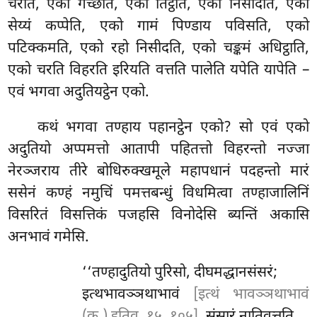
चरति, एको गच्छति, एको तिट्ठति, एको निसीदति, एको
सेय्यं कप्पेति, एको गामं पिण्डाय पविसति, एको
पटिक्कमति, एको रहो निसीदति, एको चङ्कमं अधिट्ठाति,
एको चरति विहरति इरियति वत्तति पालेति यपेति यापेति –
एवं भगवा अदुतियट्ठेन एको.
कथं भगवा तण्हाय पहानट्ठेन एको? सो एवं एको
अदुतियो अप्पमत्तो आतापी पहितत्तो विहरन्तो नज्जा
नेरञ्जराय
तीरे बोधिरुक्खमूले महापधानं पदहन्तो मारं
ससेनं कण्हं नमुचिं पमत्तबन्धुं विधमित्वा तण्हाजालिनिं
विसरितं विसत्तिकं पजहसि विनोदेसि ब्यन्तिं अकासि
अनभावं गमेसि.
‘‘तण्हादुतियो
पुरिसो, दीघमद्धानसंसरं;
इत्थभावञ्ञथाभावं
[इत्थं भावञ्ञथाभावं
(क.) इतिवु. १५, १०५]
, संसारं नातिवत्तति.