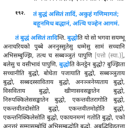
.
१९२
तं बुद्धं असितं तादिं, अकुहं गणिमागतं;
बहूनमिध बद्धानं, अत्थि पञ्हेन आगमं.
तं बुद्धं असितं तादि
न्ति.
बुद्धो
ति यो सो भगवा सयम्भू
अनाचरियको पुब्बे अननुस्सुतेसु धम्मेसु सामं सच्चानि
अभिसम्बुज्झि, तत्थ च सब्बञ्ञुतं पापुणि
[पत्तो (स्या.)]
,
बलेसु च वसीभावं पापुणि.
बुद्धो
ति केनट्ठेन बुद्धो? बुज्झिता
सच्चानीति बुद्धो, बोधेता पजायाति बुद्धो, सब्बञ्ञुताय
बुद्धो, सब्बदस्साविताय बुद्धो, अनञ्ञनेय्यताय बुद्धो,
विसविताय बुद्धो, खीणासवसङ्खातेन बुद्धो,
निरुपक्किलेससङ्खातेन बुद्धो, एकन्तवीतरागोति बुद्धो,
एकन्तवीतदोसोति बुद्धो, एकन्तवीतमोहोति बुद्धो,
एकन्तनिक्किलेसोति बुद्धो, एकायनमग्गं गतोति बुद्धो, एको
अनुत्तरं सम्मासम्बोधिं अभिसम्बुद्धोति बुद्धो, अबुद्धिविहतत्ता