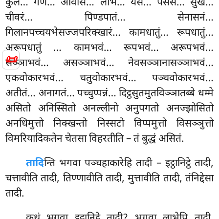
कुलं… गणं… आवासं… लाभं… यसं… पसंसं… सुखं…
चीवरं… पिण्डपातं… सेनासनं…
गिलानपच्चयभेसज्जपरिक्खारं… कामधातुं… रूपधातुं…
अरूपधातुं
… कामभवं… रूपभवं… अरूपभवं…
📜
सञ्ञाभवं… असञ्ञाभवं… नेवसञ्ञानासञ्ञाभवं…
एकवोकारभवं… चतुवोकारभवं… पञ्चवोकारभवं…
अतीतं… अनागतं… पच्चुप्पन्नं… दिट्ठसुतमुतविञ्ञातब्बे धम्मे
असितो अनिस्सितो अनल्लीनो अनुपगतो अनज्झोसितो
अनधिमुत्तो निक्खन्तो निस्सटो विप्पमुत्तो विसञ्ञुत्तो
विमरियादिकतेन चेतसा विहरतीति – तं बुद्धं असितं.
तादि
न्ति
भगवा पञ्चहाकारेहि तादी – इट्ठानिट्ठे तादी,
चत्तावीति तादी, तिण्णावीति तादी, मुत्तावीति तादी, तंनिद्देसा
तादी.
कथं भगवा इट्ठानिट्ठे तादी? भगवा लाभेपि तादी,