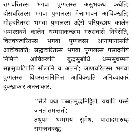
रागचरितस्स भगवा
पुग्गलस्स असुभकथं कथेति;
दोसचरितस्स भगवा पुग्गलस्स मेत्ताभावनं आचिक्खति;
मोहचरितस्स भगवा पुग्गलस्स उद्देसे परिपुच्छाय कालेन
धम्मस्सवने कालेन धम्मसाकच्छाय गरुसंवासे निवेसेति;
वितक्कचरितस्स भगवा पुग्गलस्स आनापानस्सतिं
आचिक्खति; सद्धाचरितस्स भगवा पुग्गलस्स पसादनीयं
निमित्तं आचिक्खति बुद्धसुबोधिं धम्मसुधम्मतं
सङ्घसुप्पटिपत्तिं सीलानि च अत्तनो; ञाणचरितस्स भगवा
पुग्गलस्स विपस्सनानिमित्तं आचिक्खति अनिच्चाकारं
दुक्खाकारं अनत्ताकारं.
‘‘सेले यथा पब्बतमुद्धनिट्ठितो, यथापि पस्से
जनतं समन्ततो;
तथूपमं धम्ममयं सुमेध, पासादमारुय्ह
समन्तचक्खु;