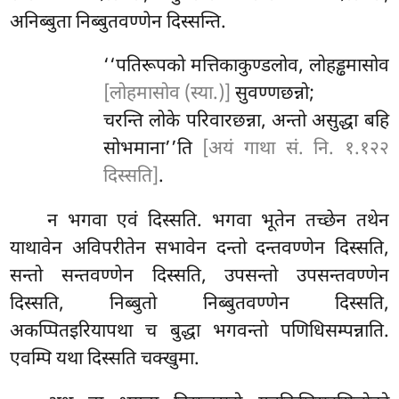
अनिब्बुता निब्बुतवण्णेन दिस्सन्ति.
‘‘पतिरूपको मत्तिकाकुण्डलोव, लोहड्ढमासोव
[लोहमासोव (स्या.)]
सुवण्णछन्नो;
चरन्ति लोके परिवारछन्ना, अन्तो असुद्धा बहि
सोभमाना’’ति
[अयं गाथा सं. नि. १.१२२
दिस्सति]
.
न भगवा एवं दिस्सति. भगवा भूतेन तच्छेन तथेन
याथावेन अविपरीतेन सभावेन दन्तो
दन्तवण्णेन दिस्सति,
सन्तो सन्तवण्णेन दिस्सति, उपसन्तो उपसन्तवण्णेन
दिस्सति, निब्बुतो निब्बुतवण्णेन दिस्सति,
अकप्पितइरियापथा च बुद्धा भगवन्तो पणिधिसम्पन्नाति.
एवम्पि यथा दिस्सति चक्खुमा.