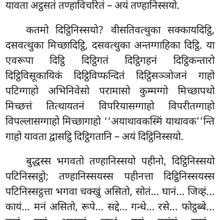
यावता अट्ठसतं तण्हाविचरितं – अयं तण्हानिस्सयो.
कतमो
दिट्ठिनिस्सयो? वीसतिवत्थुका सक्कायदिट्ठि,
दसवत्थुका मिच्छादिट्ठि, दसवत्थुका अन्तग्गाहिका दिट्ठि. या
एवरूपा दिट्ठि दिट्ठिगतं दिट्ठिगहनं दिट्ठिकन्तारो
दिट्ठिविसूकायिकं दिट्ठिविप्फन्दितं दिट्ठिसञ्ञोजनं गाहो
पटिग्गाहो अभिनिवेसो परामासो कुम्मग्गो मिच्छापथो
मिच्छत्तं तित्थायतनं विपरियासग्गाहो विपरीतग्गाहो
विपल्लासग्गाहो
मिच्छागाहो ‘‘अयाथावकस्मिं याथावक’’न्ति
गाहो यावता द्वासट्ठि दिट्ठिगतानि – अयं दिट्ठिनिस्सयो.
बुद्धस्स भगवतो तण्हानिस्सयो पहीनो, दिट्ठिनिस्सयो
पटिनिस्सट्ठो; तण्हानिस्सयस्स पहीनत्ता दिट्ठिनिस्सयस्स
पटिनिस्सट्ठत्ता भगवा चक्खुं असितो, सोतं… घानं… जिव्हं…
कायं… मनं असितो, रूपे… सद्दे… गन्धे… रसे… फोट्ठब्बे…