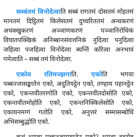
सब्बं
तमं विनोदेत्वा
ति सब्बं रागतमं दोसतमं मोहतमं
मानतमं दिट्ठितमं किलेसतमं दुच्चरिततमं अन्धकरणं
अचक्खुकरणं अञ्ञाणकरणं पञ्ञानिरोधिकं
विघातपक्खिकं अनिब्बानसंवत्तनिकं नुदित्वा पनुदित्वा
जहित्वा पजहित्वा विनोदेत्वा ब्यन्तिं करित्वा अनभावं
गमेत्वाति – सब्बं तमं विनोदेत्वा.
एकोव रतिमज्झगा
ति.
एको
ति भगवा
पब्बज्जासङ्खातेन एको, अदुतियट्ठेन एको, तण्हाय पहानट्ठेन
एको, एकन्तवीतरागोति एको, एकन्तवीतदोसोति एको,
एकन्तवीतमोहोति
एको, एकन्तनिक्किलेसोति एको,
एकायनमग्गं गतोति एको, अनुत्तरं सम्मासम्बोधिं
अभिसम्बुद्धोति एको.