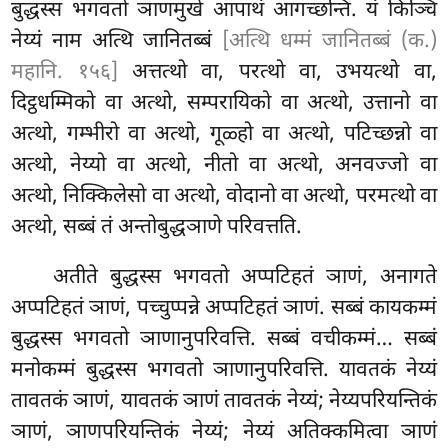
बुद्धस्स भगवतो ञाणमुखे आपाथं आगच्छन्ति. यं किञ्चि
नेय्यं नाम अत्थि जानितब्बं
[अत्थि धम्मं जानितब्बं (क.)
महानि. १५६]
अत्तत्थो वा, परत्थो वा, उभयत्थो वा,
दिट्ठधम्मिको वा अत्थो, सम्परायिको वा अत्थो, उत्तानो वा
अत्थो, गम्भीरो वा अत्थो, गूळ्हो वा अत्थो, पटिच्छन्नो वा
अत्थो, नेय्यो वा अत्थो, नीतो वा अत्थो, अनवज्जो वा
अत्थो, निक्किलेसो वा अत्थो, वोदानो वा अत्थो, परमत्थो वा
अत्थो, सब्बं तं अन्तोबुद्धञाणे परिवत्तति.
अतीते बुद्धस्स भगवतो अप्पटिहतं ञाणं, अनागते
अप्पटिहतं ञाणं, पच्चुप्पन्ने अप्पटिहतं ञाणं. सब्बं कायकम्मं
बुद्धस्स भगवतो ञाणानुपरिवत्ति. सब्बं वचीकम्मं… सब्बं
मनोकम्मं बुद्धस्स भगवतो ञाणानुपरिवत्ति. यावतकं नेय्यं
तावतकं ञाणं, यावतकं ञाणं तावतकं नेय्यं; नेय्यपरियन्तिकं
ञाणं, ञाणपरियन्तिकं नेय्यं; नेय्यं अतिक्कमित्वा ञाणं