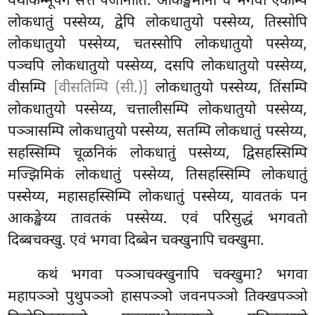
यथाकम्मूपगे सत्ते पजानाति. आकङ्खमानो च भगवा एकम्पि
लोकधातुं पस्सेय्य, द्वेपि लोकधातुयो पस्सेय्य, तिस्सोपि
लोकधातुयो पस्सेय्य, चतस्सोपि लोकधातुयो पस्सेय्य,
पञ्चपि लोकधातुयो पस्सेय्य, दसपि लोकधातुयो पस्सेय्य,
वीसम्पि
[वीसतिम्पि (सी.)]
लोकधातुयो पस्सेय्य, तिंसम्पि
लोकधातुयो पस्सेय्य, चत्तालीसम्पि लोकधातुयो पस्सेय्य,
पञ्ञासम्पि लोकधातुयो पस्सेय्य, सतम्पि लोकधातुं पस्सेय्य,
सहस्सिम्पि चूळनिकं लोकधातुं पस्सेय्य, द्विसहस्सिम्पि
मज्झिमिकं लोकधातुं पस्सेय्य, तिसहस्सिम्पि लोकधातुं
पस्सेय्य, महासहस्सिम्पि लोकधातुं पस्सेय्य, यावतकं पन
आकङ्खेय्य तावतकं पस्सेय्य. एवं परिसुद्धं भगवतो
दिब्बचक्खु. एवं भगवा दिब्बेन चक्खुनापि चक्खुमा.
कथं भगवा पञ्ञाचक्खुनापि चक्खुमा? भगवा
महापञ्ञो पुथुपञ्ञो हासपञ्ञो जवनपञ्ञो तिक्खपञ्ञो