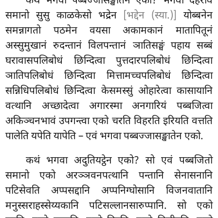
कथं भगवा पब्बज्जासङ्खातेन एको? भगवा दहरोव
समानो सुसु काळकेसो भद्रेन
[भद्देन (स्या.)]
योब्बनेन
समन्नागतो पठमेन वयसा
अकामकानं मातापितूनं
अस्सुमुखानं रुदन्तानं विलपन्तानं ञातिसङ्घं पहाय सब्बं
घरावासपलिबोधं छिन्दित्वा पुत्तदारपलिबोधं छिन्दित्वा
ञातिपलिबोधं छिन्दित्वा मित्तामच्चपलिबोधं छिन्दित्वा
सन्निधिपलिबोधं छिन्दित्वा केसमस्सुं ओहारेत्वा कासायानि
वत्थानि अच्छादेत्वा अगारस्मा अनगारियं पब्बजित्वा
अकिञ्चनभावं उपगन्त्वा
एको चरति विहरति इरियति वत्तति
पालेति यपेति यापेति – एवं भगवा पब्बज्जासङ्खातेन एको.
कथं भगवा अदुतियट्ठेन एको? सो एवं पब्बजितो
समानो एको अरञ्ञवनपत्थानि पन्तानि सेनासनानि
पटिसेवति अप्पसद्दानि अप्पनिग्घोसानि विजनवातानि
मनुस्सराहस्सेय्यकानि पटिसल्लानसारुप्पानि. सो एको