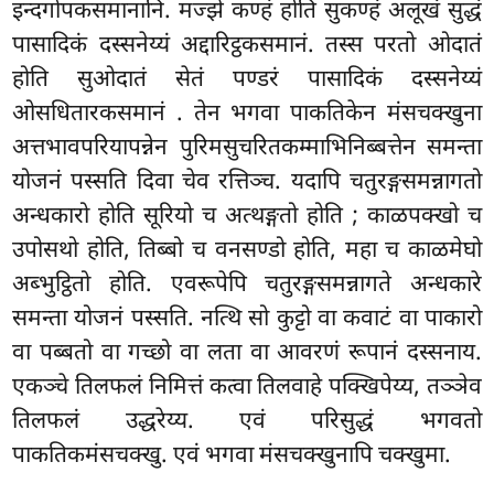
इन्दगोपकसमानानि. मज्झे कण्हं होति सुकण्हं अलूखं सुद्धं
पासादिकं दस्सनेय्यं अद्दारिट्ठकसमानं. तस्स परतो ओदातं
होति सुओदातं सेतं पण्डरं पासादिकं दस्सनेय्यं
ओसधितारकसमानं
. तेन भगवा पाकतिकेन मंसचक्खुना
अत्तभावपरियापन्नेन पुरिमसुचरितकम्माभिनिब्बत्तेन समन्ता
योजनं पस्सति दिवा चेव रत्तिञ्च. यदापि चतुरङ्गसमन्नागतो
अन्धकारो होति सूरियो च अत्थङ्गतो होति
; काळपक्खो च
उपोसथो होति, तिब्बो च वनसण्डो होति, महा च काळमेघो
अब्भुट्ठितो होति. एवरूपेपि चतुरङ्गसमन्नागते अन्धकारे
समन्ता योजनं पस्सति. नत्थि सो कुट्टो वा कवाटं वा पाकारो
वा पब्बतो वा गच्छो वा लता वा आवरणं रूपानं दस्सनाय.
एकञ्चे तिलफलं निमित्तं कत्वा तिलवाहे पक्खिपेय्य, तञ्ञेव
तिलफलं उद्धरेय्य. एवं परिसुद्धं भगवतो
पाकतिकमंसचक्खु. एवं भगवा मंसचक्खुनापि चक्खुमा.