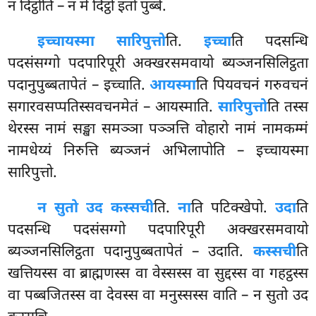
न दिट्ठोति – न मे दिट्ठो इतो पुब्बे.
इच्चायस्मा सारिपुत्तो
ति.
इच्चा
ति पदसन्धि
पदसंसग्गो पदपारिपूरी अक्खरसमवायो ब्यञ्जनसिलिट्ठता
पदानुपुब्बतापेतं – इच्चाति.
आयस्मा
ति पियवचनं गरुवचनं
सगारवसप्पतिस्सवचनमेतं – आयस्माति.
सारिपुत्तो
ति
तस्स
थेरस्स नामं सङ्खा समञ्ञा पञ्ञत्ति वोहारो नामं नामकम्मं
नामधेय्यं निरुत्ति ब्यञ्जनं अभिलापोति – इच्चायस्मा
सारिपुत्तो.
न सुतो उद कस्सची
ति.
ना
ति पटिक्खेपो.
उदा
ति
पदसन्धि
पदसंसग्गो पदपारिपूरी अक्खरसमवायो
ब्यञ्जनसिलिट्ठता पदानुपुब्बतापेतं – उदाति.
कस्सची
ति
खत्तियस्स वा ब्राह्मणस्स वा वेस्सस्स वा सुद्दस्स वा गहट्ठस्स
वा पब्बजितस्स वा देवस्स वा मनुस्सस्स वाति – न सुतो उद