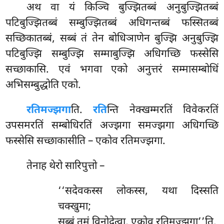
अथ वा यं
किञ्चि बुज्झितब्बं अनुबुज्झितब्बं
पटिबुज्झितब्बं सम्बुज्झितब्बं अधिगन्तब्बं फस्सितब्बं
सच्छिकातब्बं, सब्बं तं तेन बोधिञाणेन बुज्झि अनुबुज्झि
पटिबुज्झि
सम्बुज्झि सम्माबुज्झि अधिगच्छि फस्सेसि
सच्छाकासि. एवं भगवा एको अनुत्तरं सम्मासम्बोधिं
अभिसम्बुद्धोति एको.
रतिमज्झगा
ति.
रति
न्ति नेक्खम्मरतिं विवेकरतिं
उपसमरतिं सम्बोधिरतिं अज्झगा समज्झगा अधिगच्छि
फस्सेसि सच्छाकासीति – एकोव रतिमज्झगा.
तेनाह थेरो सारिपुत्तो –
‘‘सदेवकस्स लोकस्स, यथा दिस्सति
चक्खुमा;
सब्बं तमं विनोदेत्वा, एकोव रतिमज्झगा’’ति.