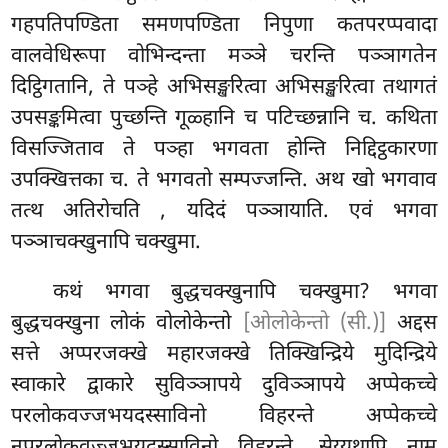
गहपतिपण्डिता समणपण्डिता निपुणा कतपरप्पवादा
वालवेधिरूपा वोभिन्दन्ता मञ्ञे चरन्ति पञ्ञागतेन
दिट्ठिगतानि, ते पञ्हे अभिसङ्खरित्वा अभिसङ्खरित्वा तथागतं
उपसङ्कमित्वा पुच्छन्ति गूळ्हानि च पटिच्छन्नानि च. कथिता
विसज्जिताव ते पञ्हा भगवता होन्ति निद्दिट्ठकारणा
उपक्खित्तका च. ते भगवतो सम्पज्जन्ति. अथ खो भगवाव
तत्थ अतिरोचति
, यदिदं पञ्ञायाति. एवं भगवा
पञ्ञाचक्खुनापि चक्खुमा.
कथं भगवा बुद्धचक्खुनापि चक्खुमा? भगवा
बुद्धचक्खुना लोकं वोलोकेन्तो
[ओलोकेन्तो (सी.)]
अद्दस
सत्ते अप्परजक्खे महारजक्खे तिक्खिन्द्रिये मुदिन्द्रिये
स्वाकारे द्वाकारे सुविञ्ञापये दुविञ्ञापये अप्पेकच्चे
परलोकवज्जभयदस्साविनो विहरन्ते अप्पेकच्चे
नपरलोकवज्जभयदस्साविनो विहरन्ते. सेय्यथापि नाम