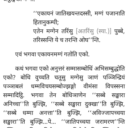
‘‘एकायनं जातिखयन्तदस्सी, मग्गं पजानाति
हितानुकम्पी;
एतेन मग्गेन तरिंसु
[अतरिंसु (स्या.)]
पुब्बे,
तरिस्सन्ति ये च तरन्ति ओघ’’न्ति.
एवं भगवा एकायनमग्गं गतोति एको.
कथं भगवा एको अनुत्तरं सम्मासम्बोधिं अभिसम्बुद्धोति
एको? बोधि वुच्चति चतूसु मग्गेसु ञाणं पञ्ञिन्द्रियं
पञ्ञाबलं धम्मविचयसम्बोज्झङ्गो वीमंसा विपस्सना
सम्मादिट्ठि. भगवा तेन बोधिञाणेन ‘‘सब्बे सङ्खारा
अनिच्चा’’ति बुज्झि, ‘‘सब्बे सङ्खारा दुक्खा’’ति बुज्झि,
‘‘सब्बे धम्मा अनत्ता’’ति बुज्झि, ‘‘अविज्जापच्चया
सङ्खारा’’ति बुज्झि…पे… ‘‘जातिपच्चया जरामरण’’न्ति