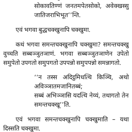
सोकावतिण्णं जनतमपेतसोको, अवेक्खस्सु
जातिजराभिभूत’’न्ति.
एवं भगवा बुद्धचक्खुनापि चक्खुमा.
कथं
भगवा समन्तचक्खुनापि चक्खुमा? समन्तचक्खु
वुच्चति सब्बञ्ञुतञाणं. भगवा सब्बञ्ञुतञाणेन उपेतो
समुपेतो उपगतो समुपगतो उपपन्नो समुपपन्नो समन्नागतो.
‘‘न तस्स अदिट्ठमिधत्थि किञ्चि, अथो
अविञ्ञातमजानितब्बं;
सब्बं अभिञ्ञासि यदत्थि नेय्यं, तथागतो तेन
समन्तचक्खू’’ति.
एवं भगवा समन्तचक्खुनापि चक्खुमाति – यथा
दिस्सति चक्खुमा.