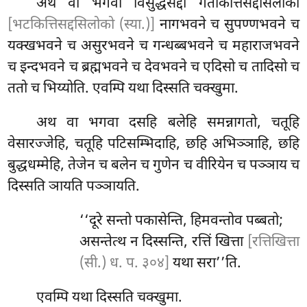
अथ वा भगवा विसुद्धसद्दो गतकित्तिसद्दसिलोको
[भटकित्तिसद्दसिलोको (स्या.)]
नागभवने च सुपण्णभवने च
यक्खभवने च असुरभवने च गन्धब्बभवने च महाराजभवने
च इन्दभवने च ब्रह्मभवने च देवभवने च एदिसो च तादिसो च
ततो च भिय्योति. एवम्पि यथा दिस्सति चक्खुमा.
अथ वा भगवा दसहि बलेहि समन्नागतो, चतूहि
वेसारज्जेहि, चतूहि पटिसम्भिदाहि, छहि अभिञ्ञाहि, छहि
बुद्धधम्मेहि, तेजेन च बलेन च गुणेन च वीरियेन च पञ्ञाय च
दिस्सति ञायति पञ्ञायति.
‘‘दूरे
सन्तो पकासेन्ति, हिमवन्तोव पब्बतो;
असन्तेत्थ न दिस्सन्ति, रत्तिं खित्ता
[रत्तिखित्ता
(सी.) ध. प. ३०४]
यथा सरा’’ति.
एवम्पि यथा दिस्सति चक्खुमा.