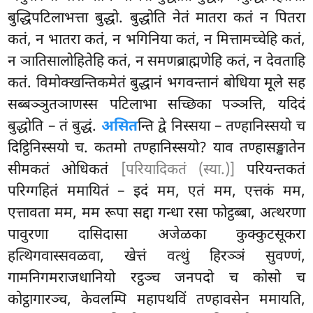
बुद्धिपटिलाभत्ता बुद्धो. बुद्धोति नेतं
मातरा कतं न पितरा
कतं, न भातरा कतं, न भगिनिया कतं, न मित्तामच्चेहि कतं,
न ञातिसालोहितेहि
कतं, न समणब्राह्मणेहि कतं, न देवताहि
कतं. विमोक्खन्तिकमेतं बुद्धानं भगवन्तानं बोधिया मूले सह
सब्बञ्ञुतञाणस्स पटिलाभा सच्छिका पञ्ञत्ति, यदिदं
बुद्धोति – तं बुद्धं.
असित
न्ति द्वे निस्सया – तण्हानिस्सयो च
दिट्ठिनिस्सयो च. कतमो तण्हानिस्सयो? याव तण्हासङ्खातेन
सीमकतं ओधिकतं
[परियादिकतं (स्या.)]
परियन्तकतं
परिग्गहितं ममायितं – इदं मम, एतं मम, एत्तकं मम,
एत्तावता मम, मम रूपा सद्दा गन्धा रसा फोट्ठब्बा, अत्थरणा
पावुरणा दासिदासा अजेळका कुक्कुटसूकरा
हत्थिगवास्सवळवा, खेत्तं वत्थुं हिरञ्ञं सुवण्णं,
गामनिगमराजधानियो रट्ठञ्च जनपदो च कोसो च
कोट्ठागारञ्च, केवलम्पि महापथविं तण्हावसेन ममायति,