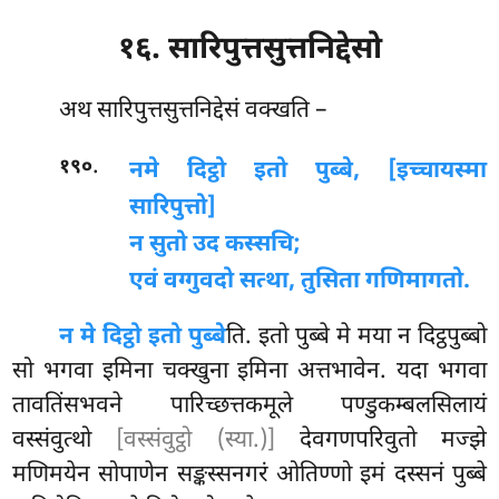
१६. सारिपुत्तसुत्तनिद्देसो
अथ
सारिपुत्तसुत्तनिद्देसं वक्खति –
.
१९०
न
मे दिट्ठो इतो पुब्बे, [इच्चायस्मा
सारिपुत्तो]
न सुतो उद कस्सचि;
एवं वग्गुवदो सत्था, तुसिता गणिमागतो.
न मे दिट्ठो इतो पुब्बे
ति. इतो पुब्बे मे मया न दिट्ठपुब्बो
सो भगवा इमिना चक्खुना इमिना अत्तभावेन. यदा भगवा
तावतिंसभवने पारिच्छत्तकमूले पण्डुकम्बलसिलायं
वस्संवुत्थो
[वस्संवुट्ठो (स्या.)]
देवगणपरिवुतो मज्झे
मणिमयेन सोपाणेन सङ्कस्सनगरं ओतिण्णो इमं दस्सनं पुब्बे