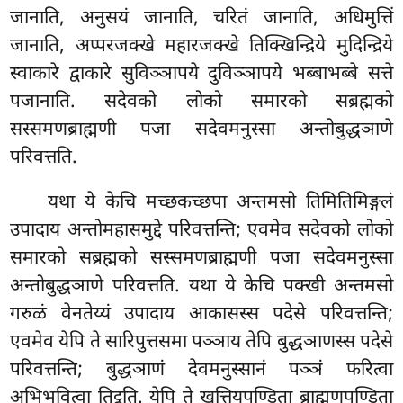
जानाति, अनुसयं जानाति, चरितं जानाति, अधिमुत्तिं
जानाति, अप्परजक्खे महारजक्खे तिक्खिन्द्रिये मुदिन्द्रिये
स्वाकारे द्वाकारे सुविञ्ञापये दुविञ्ञापये भब्बाभब्बे सत्ते
पजानाति. सदेवको लोको समारको सब्रह्मको
सस्समणब्राह्मणी पजा सदेवमनुस्सा अन्तोबुद्धञाणे
परिवत्तति.
यथा ये केचि मच्छकच्छपा अन्तमसो तिमितिमिङ्गलं
उपादाय अन्तोमहासमुद्दे परिवत्तन्ति; एवमेव सदेवको लोको
समारको सब्रह्मको सस्समणब्राह्मणी पजा सदेवमनुस्सा
अन्तोबुद्धञाणे परिवत्तति. यथा ये केचि पक्खी अन्तमसो
गरुळं वेनतेय्यं उपादाय आकासस्स पदेसे परिवत्तन्ति;
एवमेव येपि ते सारिपुत्तसमा
पञ्ञाय तेपि बुद्धञाणस्स पदेसे
परिवत्तन्ति; बुद्धञाणं देवमनुस्सानं पञ्ञं फरित्वा
अभिभवित्वा तिट्ठति. येपि ते खत्तियपण्डिता ब्राह्मणपण्डिता