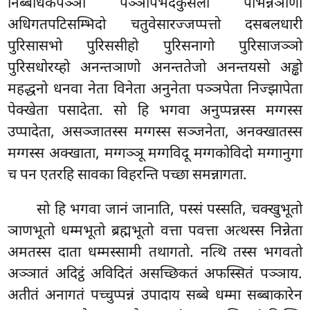
निब्बेधिकपञ्ञो पञ्ञापभेदकुसलो पभिन्नञाणो
अधिगतपटिसम्भिदो चतुवेसारज्जप्पत्तो
दसबलधारी
पुरिसासभो पुरिससीहो पुरिसनागो पुरिसाजञ्ञो
पुरिसधोरय्हो
अनन्तञाणो अनन्ततेजो अनन्तयसो अड्ढो
महद्धनो धनवा नेता विनेता अनुनेता पञ्ञपेता निज्झापेता
पेक्खेता पसादेता. सो हि भगवा अनुप्पन्नस्स मग्गस्स
उप्पादेता, असञ्जातस्स मग्गस्स सञ्जनेता, अनक्खातस्स
मग्गस्स अक्खाता, मग्गञ्ञू
मग्गविदू मग्गकोविदो मग्गानुगा
च पन एतरहि
सावका विहरन्ति पच्छा समन्नागता.
सो हि भगवा जानं जानाति, पस्सं पस्सति, चक्खुभूतो
ञाणभूतो धम्मभूतो ब्रह्मभूतो वत्ता पवत्ता अत्थस्स निन्नेता
अमतस्स दाता धम्मस्सामी तथागतो. नत्थि तस्स भगवतो
अञ्ञातं अदिट्ठं अविदितं असच्छिकतं अफस्सितं पञ्ञाय.
अतीतं अनागतं पच्चुप्पन्नं उपादाय सब्बे धम्मा सब्बाकारेन