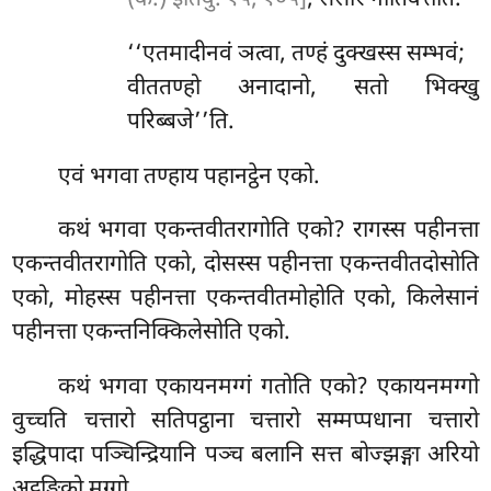
‘‘एतमादीनवं ञत्वा, तण्हं दुक्खस्स सम्भवं;
वीततण्हो अनादानो, सतो भिक्खु
परिब्बजे’’ति.
एवं भगवा तण्हाय पहानट्ठेन एको.
कथं
भगवा एकन्तवीतरागोति एको? रागस्स पहीनत्ता
एकन्तवीतरागोति एको, दोसस्स पहीनत्ता एकन्तवीतदोसोति
एको, मोहस्स पहीनत्ता एकन्तवीतमोहोति एको, किलेसानं
पहीनत्ता एकन्तनिक्किलेसोति एको.
कथं भगवा एकायनमग्गं गतोति एको? एकायनमग्गो
वुच्चति चत्तारो सतिपट्ठाना चत्तारो सम्मप्पधाना
चत्तारो
इद्धिपादा पञ्चिन्द्रियानि पञ्च बलानि सत्त बोज्झङ्गा अरियो
अट्ठङ्गिको मग्गो.