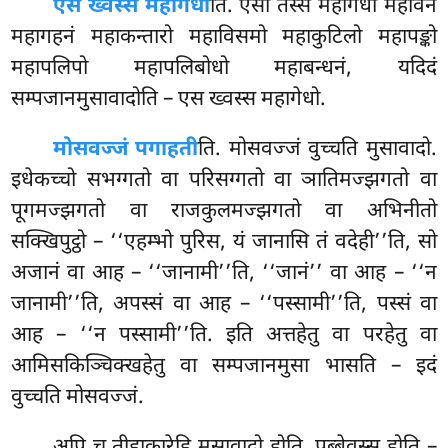
एस ख्वस्स महागेधो
ति. एसो तस्स महागेधो
महावनं
महागहनं महाकन्तारो महाविसमो महाकुटिलो महापङ्को
महापलिपो महापलिबोधो महाबन्धनं, यदिदं
सम्पजानमुसावादोति – एस ख्वस्स महागेधो.
मोसवज्जं पगाहती
ति. मोसवज्जं वुच्चति मुसावादो.
इधेकच्चो सभग्गतो वा परिसग्गतो वा ञातिमज्झगतो वा
पूगमज्झगतो वा राजकुलमज्झगतो वा अभिनीतो
सक्खिपुट्ठो – ‘‘एहम्भो पुरिस, यं जानासि तं वदेही’’ति, सो
अजानं वा आह – ‘‘जानामी’’ति, ‘‘जानं’’ वा आह – ‘‘न
जानामी’’ति, अपस्सं वा आह – ‘‘पस्सामी’’ति, पस्सं वा
आह – ‘‘न पस्सामी’’ति. इति अत्तहेतु वा परहेतु
वा
आमिसकिञ्चिक्खहेतु वा सम्पजानमुसा भासति – इदं
वुच्चति मोसवज्जं.
अपि च तीहाकारेहि मुसावादो होति. पुब्बेवस्स होति –