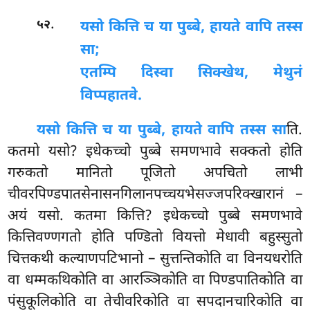
.
५२
यसो कित्ति च या पुब्बे, हायते वापि तस्स
सा;
एतम्पि दिस्वा सिक्खेथ, मेथुनं
विप्पहातवे.
यसो कित्ति च या पुब्बे, हायते वापि तस्स सा
ति.
कतमो यसो? इधेकच्चो पुब्बे समणभावे सक्कतो होति
गरुकतो
मानितो पूजितो अपचितो लाभी
चीवरपिण्डपातसेनासनगिलानपच्चयभेसज्जपरिक्खारानं –
अयं यसो. कतमा कित्ति? इधेकच्चो पुब्बे समणभावे
कित्तिवण्णगतो होति पण्डितो वियत्तो मेधावी बहुस्सुतो
चित्तकथी कल्याणपटिभानो – सुत्तन्तिकोति वा विनयधरोति
वा धम्मकथिकोति वा आरञ्ञिकोति वा पिण्डपातिकोति वा
पंसुकूलिकोति वा तेचीवरिकोति वा सपदानचारिकोति वा