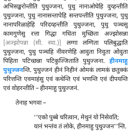
अभिसङ्खरोन्तीति पुथुज्जना, पुथु नानाओघेहि वुय्हन्तीति
पुथुज्जना, पुथु नानासन्तापेहि सन्तपन्तीति पुथुज्जना, पुथु
नानापरिळाहेहि परिदय्हन्तीति पुथुज्जना, पुथु पञ्चसु
कामगुणेसु रत्ता गिद्धा गधिता मुच्छिता अज्झोसन्ना
[अज्झोपन्ना (सी. स्या.)]
लग्गा लग्गिता पलिबुद्धाति
पुथुज्जना, पुथु पञ्चहि नीवरणेहि आवुता निवुता ओवुता
पिहिता पटिच्छन्ना पटिकुज्जिताति पुथुज्जना.
हीनमाहु
पुथुज्जन
न्ति. पुथुज्जनं हीनं निहीनं ओमकं लामकं
छतुक्कं
परित्तन्ति एवमाहंसु एवं कथेन्ति एवं भणन्ति एवं दीपयन्ति
एवं वोहरन्तीति – हीनमाहु पुथुज्जनं.
तेनाह भगवा –
‘‘एको पुब्बे चरित्वान, मेथुनं यो निसेवति;
यानं भन्तंव तं लोके, हीनमाहु पुथुज्जन’’न्ति.