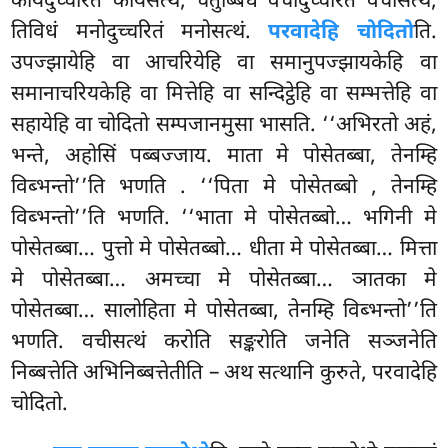
कायदुच्चरितं कायसत्थं, चतुब्बिधं वचीदुच्चरितं वचीसत्थं,
तिविधं मनोदुच्चरितं मनोसत्थं.
परवादेहि चोदितो
ति.
उपज्झायेहि वा आचरियेहि वा समानुपज्झायकेहि वा
समानाचरियकेहि
वा मित्तेहि वा सन्दिट्ठेहि वा सम्भत्तेहि वा
सहायेहि वा चोदितो सम्पजानमुसा भासति. ‘‘अभिरतो अहं,
भन्ते, अहोसिं पब्बज्जाय. माता मे पोसेतब्बा, तेनम्हि
विब्भन्तो’’ति भणति
. ‘‘पिता मे पोसेतब्बो
, तेनम्हि
विब्भन्तो’’ति भणति. ‘‘भाता मे पोसेतब्बो… भगिनी मे
पोसेतब्बा… पुत्तो मे पोसेतब्बो… धीता मे पोसेतब्बा… मित्ता
मे पोसेतब्बा… अमच्चा मे पोसेतब्बा… ञातका मे
पोसेतब्बा… सालोहिता मे पोसेतब्बा, तेनम्हि विब्भन्तो’’ति
भणति. वचीसत्थं करोति सङ्करोति जनेति सञ्जनेति
निब्बत्तेति अभिनिब्बत्तेतीति – अथ सत्थानि कुरुते, परवादेहि
चोदितो.