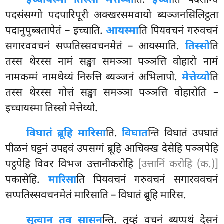
इच्चायस्मा तिस्सो मेत्तेय्यो
ति.
इच्चा
ति पदसन्धि
पदसंसग्गो पदपारिपूरी अक्खरसमवायो ब्यञ्जनसिलिट्ठता
पदानुपुब्बतापेतं – इच्चाति.
आयस्मा
ति पियवचनं गरुवचनं
सगारववचनं सप्पतिस्सवचनमेतं – आयस्माति.
तिस्सो
ति
तस्स थेरस्स नामं सङ्खा समञ्ञा पञ्ञत्ति वोहारो नामं
नामकम्मं नामधेय्यं निरुत्ति ब्यञ्जनं अभिलापो.
मेत्तेय्यो
ति
तस्स थेरस्स गोत्तं सङ्खा समञ्ञा पञ्ञत्ति वोहारोति –
इच्चायस्मा तिस्सो मेत्तेय्यो.
विघातं ब्रूहि मारिसा
ति.
विघात
न्ति विघातं उपघातं
पीळनं घट्टनं उपद्दवं उपसग्गं ब्रूहि आचिक्ख देसेहि पञ्ञपेहि
पट्ठपेहि विवर विभज उत्तानीकरोहि
[उत्तानिं करोहि (क.)]
पकासेहि.
मारिसा
ति पियवचनं गरुवचनं सगारववचनं
सप्पतिस्सवचनमेतं मारिसाति – विघातं ब्रूहि मारिस.
सुत्वान तव सासन
न्ति. तुय्हं वचनं ब्यप्पथं देसनं