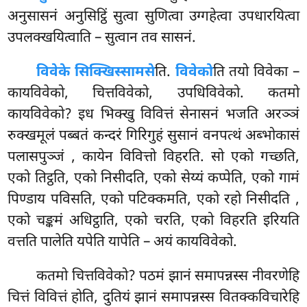
अनुसासनं अनुसिट्ठिं सुत्वा सुणित्वा उग्गहेत्वा उपधारयित्वा
उपलक्खयित्वाति – सुत्वान तव सासनं.
विवेके सिक्खिस्सामसे
ति.
विवेको
ति तयो विवेका –
कायविवेको, चित्तविवेको, उपधिविवेको. कतमो
कायविवेको? इध भिक्खु विवित्तं सेनासनं भजति अरञ्ञं
रुक्खमूलं पब्बतं कन्दरं गिरिगुहं सुसानं वनपत्थं अब्भोकासं
पलासपुञ्जं
, कायेन विवित्तो विहरति. सो एको गच्छति,
एको तिट्ठति, एको निसीदति, एको सेय्यं कप्पेति, एको गामं
पिण्डाय पविसति, एको पटिक्कमति, एको रहो निसीदति
,
एको चङ्कमं अधिट्ठाति, एको चरति, एको विहरति इरियति
वत्तति पालेति यपेति यापेति – अयं कायविवेको.
कतमो चित्तविवेको? पठमं झानं समापन्नस्स नीवरणेहि
चित्तं विवित्तं होति, दुतियं झानं समापन्नस्स वितक्कविचारेहि