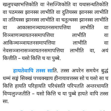
खलुपच्छाभत्तिकोति
वा नेसज्जिकोति वा यथासन्थतिकोति
वा पठमस्स झानस्स लाभीति वा दुतियस्स झानस्स लाभीति
वा ततियस्स झानस्स लाभीति वा चतुत्थस्स झानस्स लाभीति
वा आकासानञ्चायतनसमापत्तिया लाभीति वा
विञ्ञाणञ्चायतनसमापत्तिया लाभीति वा
आकिञ्चञ्ञायतनसमापत्तिया लाभीति वा
नेवसञ्ञानासञ्ञायतनसमापत्तिया लाभीति वा, अयं
कित्तीति – यसो कित्ति च या पुब्बे.
हायते
वापि तस्स सा
ति. तस्स अपरेन समयेन बुद्धं
धम्मं सङ्घं सिक्खं पच्चक्खाय हीनायावत्तस्स सो च यसो सा च
कित्ति हायति परिहायति
परिधंसति परिपतति अन्तरधायति
विप्पलुज्जतीति – यसो कित्ति च या पुब्बे हायते वापि तस्स
सा.