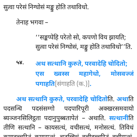
सुत्वा परेसं निग्घोसं मङ्कु होति तथाविधो.
तेनाह भगवा –
‘‘सङ्कप्पेहि परेतो सो, कपणो विय झायति;
सुत्वा परेसं निग्घोसं, मङ्कु होति तथाविधो’’ति.
.
५४
अथ सत्थानि कुरुते, परवादेहि चोदितो;
एस ख्वस्स महागेधो, मोसवज्जं
पगाहति
[संगाहति (क.)]
.
अथ सत्थानि कुरुते, परवादेहि चोदितो
ति.
अथा
ति
पदसन्धि पदसंसग्गो पदपारिपूरी अक्खरसमवायो
ब्यञ्जनसिलिट्ठता पदानुपुब्बतापेतं – अथाति.
सत्थानी
ति
तीणि सत्थानि – कायसत्थं, वचीसत्थं, मनोसत्थं. तिविधं