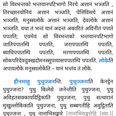
सो विब्भन्तको भन्तयानपटिभागो निरये अत्तानं भञ्जति
,
तिरच्छानयोनियं अत्तानं भञ्जति, पेत्तिविसये अत्तानं
भञ्जति, मनुस्सलोके अत्तानं भञ्जति, देवलोके अत्तानं
भञ्जति. यथा तं भन्तं यानं अदन्तं अकारितं अविनीतं पपाते
पपतति; एवमेवं सो विब्भन्तको भन्तयानपटिभागो
जातिपपातम्पि पपतति, जरापपातम्पि पपतति,
ब्याधिपपातम्पि पपतति, मरणपपातम्पि पपतति,
सोकपरिदेवदुक्खदोमनस्सुपायासपपातम्पि पपतति.
लोके
ति
अपायलोके मनुस्सलोकेति
– यानं भन्तंव तं लोके.
हीनमाहु पुथुज्जन
न्ति.
पुथुज्जना
ति केनट्ठेन
पुथुज्जना? पुथु किलेसे जनेन्तीति पुथुज्जना, पुथु
अविहतसक्कायदिट्ठिकाति पुथुज्जना, पुथु सत्थारानं
मुखुल्लोकिकाति पुथुज्जना, पुथु सब्बगतीहि अवुट्ठिताति
पुथुज्जना
, पुथु नानाभिसङ्खारे
[नानाभिसङ्खारेहि (स्या.)]