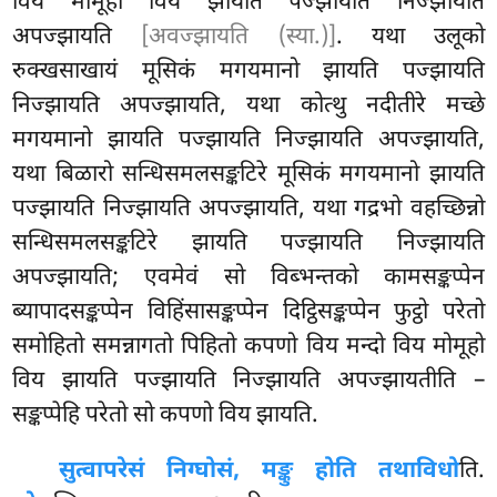
विय मोमूहो विय झायति पज्झायति निज्झायति
अपज्झायति
[अवज्झायति (स्या.)]
. यथा उलूको
रुक्खसाखायं मूसिकं मगयमानो झायति पज्झायति
निज्झायति अपज्झायति, यथा कोत्थु नदीतीरे मच्छे
मगयमानो झायति पज्झायति निज्झायति अपज्झायति,
यथा
बिळारो सन्धिसमलसङ्कटिरे मूसिकं मगयमानो झायति
पज्झायति निज्झायति अपज्झायति, यथा गद्रभो वहच्छिन्नो
सन्धिसमलसङ्कटिरे झायति पज्झायति निज्झायति
अपज्झायति; एवमेवं सो विब्भन्तको कामसङ्कप्पेन
ब्यापादसङ्कप्पेन विहिंसासङ्कप्पेन दिट्ठिसङ्कप्पेन फुट्ठो परेतो
समोहितो
समन्नागतो पिहितो कपणो विय मन्दो विय मोमूहो
विय झायति पज्झायति निज्झायति अपज्झायतीति –
सङ्कप्पेहि परेतो सो कपणो विय झायति.
सुत्वा
परेसं निग्घोसं, मङ्कु होति तथाविधो
ति.