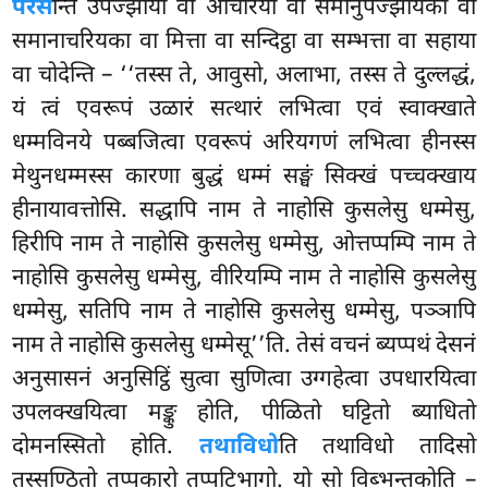
परेस
न्ति उपज्झाया वा आचरिया वा समानुपज्झायका वा
समानाचरियका वा मित्ता वा सन्दिट्ठा वा सम्भत्ता वा सहाया
वा चोदेन्ति – ‘‘तस्स ते, आवुसो, अलाभा, तस्स ते दुल्लद्धं,
यं त्वं एवरूपं उळारं सत्थारं लभित्वा एवं स्वाक्खाते
धम्मविनये पब्बजित्वा एवरूपं अरियगणं लभित्वा हीनस्स
मेथुनधम्मस्स कारणा बुद्धं
धम्मं सङ्घं सिक्खं पच्चक्खाय
हीनायावत्तोसि. सद्धापि नाम ते नाहोसि कुसलेसु धम्मेसु,
हिरीपि नाम ते नाहोसि कुसलेसु धम्मेसु, ओत्तप्पम्पि नाम ते
नाहोसि कुसलेसु धम्मेसु, वीरियम्पि नाम ते नाहोसि कुसलेसु
धम्मेसु, सतिपि नाम ते नाहोसि कुसलेसु धम्मेसु, पञ्ञापि
नाम ते नाहोसि कुसलेसु धम्मेसू’’ति. तेसं वचनं ब्यप्पथं देसनं
अनुसासनं अनुसिट्ठिं सुत्वा सुणित्वा उग्गहेत्वा उपधारयित्वा
उपलक्खयित्वा मङ्कु होति, पीळितो घट्टितो ब्याधितो
दोमनस्सितो होति.
तथाविधो
ति
तथाविधो तादिसो
तस्सण्ठितो तप्पकारो तप्पटिभागो. यो सो विब्भन्तकोति –