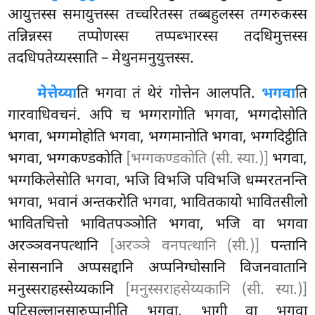
आयुत्तस्स समायुत्तस्स तच्चरितस्स तब्बहुलस्स तग्गरुकस्स
तन्निन्नस्स तप्पोणस्स तप्पब्भारस्स तदधिमुत्तस्स
तदधिपतेय्यस्साति – मेथुनमनुयुत्तस्स.
मेत्तेय्या
ति भगवा तं थेरं गोत्तेन आलपति.
भगवा
ति
गारवाधिवचनं. अपि च भग्गरागोति भगवा, भग्गदोसोति
भगवा, भग्गमोहोति भगवा, भग्गमानोति भगवा, भग्गदिट्ठीति
भगवा, भग्गकण्डकोति
[भग्गकण्डकोति (सी. स्या.)]
भगवा,
भग्गकिलेसोति भगवा, भजि विभजि पविभजि धम्मरतनन्ति
भगवा, भवानं अन्तकरोति भगवा, भावितकायो भावितसीलो
भावितचित्तो भावितपञ्ञोति भगवा, भजि वा भगवा
अरञ्ञवनपत्थानि
[अरञ्ञे वनपत्थानि (सी.)]
पन्तानि
सेनासनानि अप्पसद्दानि अप्पनिग्घोसानि विजनवातानि
मनुस्सराहस्सेय्यकानि
[मनुस्सराहसेय्यकानि (सी. स्या.)]
पटिसल्लानसारुप्पानीति भगवा, भागी वा भगवा