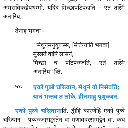
अमराविक्खेपधम्मो, यदिदं मिच्छापटिपदाति – एतं तस्मिं
अनारियं.
तेनाह भगवा –
‘‘मेथुनमनुयुत्तस्स, [मेत्तेय्याति भगवा]
मुस्सते वापि सासनं;
मिच्छा च पटिपज्जति, एतं तस्मिं
अनारिय’’न्ति.
.
५१
एको पुब्बे चरित्वान, मेथुनं यो निसेवति;
यानं भन्तंव तं लोके, हीनमाहु पुथुज्जनं.
एको पुब्बे चरित्वाना
ति. द्वीहि कारणेहि एको पुब्बे
चरित्वान – पब्बज्जासङ्खातेन वा गणाववस्सग्गट्ठेन वा. कथं