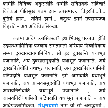
कामेहि विविच्च अकुसलेहि धम्मेहि सवितक्कं सविचारं
विवेकजं पीतिसुखं पठमं झानं उपसम्पज्ज विहरति…पे…
दुतियं झानं… ततियं झानं… चतुत्थं झानं उपसम्पज्ज
विहरति – अयं अधिचित्तसिक्खा.
कतमा अधिपञ्ञासिक्खा? इध भिक्खु पञ्ञवा होति
उदयत्थगामिनिया पञ्ञाय समन्नागतो अरियाय निब्बेधिकाय
सम्मा दुक्खक्खयगामिनिया. सो इदं दुक्खन्ति यथाभूतं
पजानाति, अयं दुक्खसमुदयोति यथाभूतं पजानाति, अयं
दुक्खनिरोधोति यथाभूतं पजानाति, अयं दुक्खनिरोधगामिनी
पटिपदाति यथाभूतं पजानाति, इमे आसवाति यथाभूतं
पजानाति, अयं आसवसमुदयोति यथाभूतं पजानाति, अयं
आसवनिरोधोति यथाभूतं पजानाति
, अयं
आसवनिरोधगामिनी
पटिपदाति यथाभूतं पजानाति – अयं
अधिपञ्ञासिक्खा.
मेथुनधम्मो
नाम यो सो असद्धम्मो…