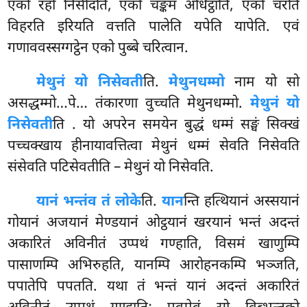
एको रहो निसीदति, एको चङ्कमं अधिट्ठाति, एको चरति
विहरति इरियति वत्तति पालेति यपेति यापेति. एवं
गणाववस्सग्गट्ठेन एको पुब्बे चरित्वान.
मेथुनं यो निसेवती
ति.
मेथुनधम्मो
नाम यो सो
असद्धम्मो…पे… तंकारणा वुच्चति मेथुनधम्मो.
मेथुनं यो
निसेवती
ति
. यो अपरेन समयेन बुद्धं धम्मं सङ्घं सिक्खं
पच्चक्खाय हीनायावत्तित्वा मेथुनं धम्मं सेवति निसेवति
संसेवति पटिसेवतीति – मेथुनं यो निसेवति.
यानं भन्तंव तं लोके
ति.
यान
न्ति हत्थियानं अस्सयानं
गोयानं अजयानं मेण्डयानं ओट्ठयानं खरयानं भन्तं अदन्तं
अकारितं अविनीतं उप्पथं गण्हाति, विसमं खाणुम्पि
पासाणम्पि अभिरुहति, यानम्पि आरोहनकम्पि भञ्जति,
पपातेपि पपतति. यथा तं भन्तं
यानं अदन्तं अकारितं