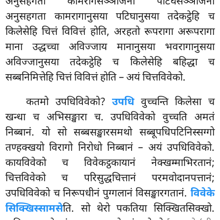
अनुसहगता कामरागसञ्ञोजना पटिघसञ्ञोजना
अनुसहगता कामरागानुसया
पटिघानुसया तदेकट्ठेहि च
किलेसेहि चित्तं विवित्तं होति, अरहतो रूपरागा अरूपरागा
माना उद्धच्चा अविज्जाय मानानुसया भवरागानुसया
अविज्जानुसया तदेकट्ठेहि च किलेसेहि बहिद्धा च
सब्बनिमित्तेहि चित्तं विवित्तं होति – अयं चित्तविवेको.
कतमो उपधिविवेको?
उपधि
वुच्चन्ति किलेसा च
खन्धा च अभिसङ्खारा च. उपधिविवेको वुच्चति अमतं
निब्बानं. यो सो सब्बसङ्खारसमथो सब्बूपधिपटिनिस्सग्गो
तण्हक्खयो विरागो निरोधो निब्बानं – अयं उपधिविवेको.
कायविवेको च विवेकट्ठकायानं नेक्खम्माभिरतानं;
चित्तविवेको च परिसुद्धचित्तानं परमवोदानपत्तानं;
उपधिविवेको च निरूपधीनं पुग्गलानं विसङ्खारगतानं.
विवेके
सिक्खिस्सामसे
ति. सो थेरो पकतिया सिक्खितसिक्खो.