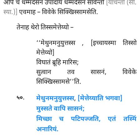
अपि च धम्मदेसनं उपादाय धम्मदेसनं सावेन्तो
[याचन्तो (सी.
स्या.)]
एवमाह – विवेके सिक्खिस्सामसेति.
तेनाह थेरो तिस्समेत्तेय्यो –
‘‘मेथुनमनुयुत्तस्स
, [इच्चायस्मा तिस्सो
मेत्तेय्यो]
विघातं ब्रूहि मारिस;
सुत्वान तव सासनं, विवेके
सिक्खिस्सामसे’’ति.
.
मेथुनमनुयुत्तस्स
,
[मेत्तेय्याति भगवा]
५०
मुस्सते वापि सासनं;
मिच्छा च पटिपज्जति, एतं तस्मिं
अनारियं.