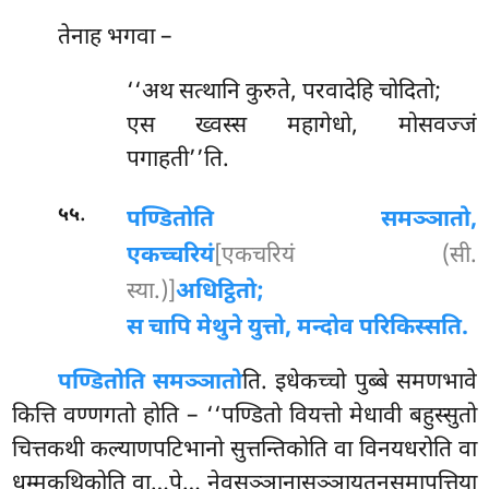
तेनाह
भगवा –
‘‘अथ
सत्थानि कुरुते, परवादेहि चोदितो;
एस ख्वस्स महागेधो, मोसवज्जं
पगाहती’’ति.
.
५५
पण्डितोति समञ्ञातो,
एकच्चरियं
[एकचरियं (सी.
स्या.)]
अधिट्ठितो;
स चापि मेथुने युत्तो, मन्दोव परिकिस्सति.
पण्डितोति समञ्ञातो
ति. इधेकच्चो पुब्बे समणभावे
कित्ति वण्णगतो होति – ‘‘पण्डितो वियत्तो मेधावी बहुस्सुतो
चित्तकथी कल्याणपटिभानो सुत्तन्तिकोति वा विनयधरोति वा
धम्मकथिकोति वा…पे… नेवसञ्ञानासञ्ञायतनसमापत्तिया