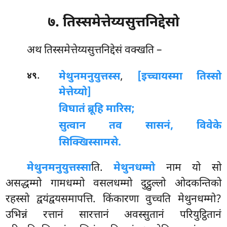
७. तिस्समेत्तेय्यसुत्तनिद्देसो
अथ
तिस्समेत्तेय्यसुत्तनिद्देसं वक्खति –
.
मेथुनमनुयुत्तस्स
,
[इच्चायस्मा तिस्सो
४९
मेत्तेय्यो]
विघातं ब्रूहि मारिस;
सुत्वान तव सासनं, विवेके
सिक्खिस्सामसे.
मेथुनमनुयुत्तस्सा
ति.
मेथुनधम्मो
नाम यो सो
असद्धम्मो गामधम्मो वसलधम्मो दुट्ठुल्लो ओदकन्तिको
रहस्सो द्वयंद्वयसमापत्ति. किंकारणा वुच्चति मेथुनधम्मो?
उभिन्नं रत्तानं सारत्तानं अवस्सुतानं परियुट्ठितानं