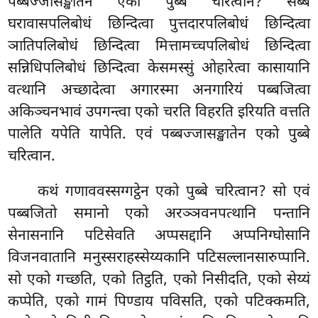
पब्बज्जासङ्खातेन एको पुब्बे चरित्वान? सब्बं
घरावासपलिबोधं छिन्दित्वा पुत्तदारपलिबोधं छिन्दित्वा
ञातिपलिबोधं छिन्दित्वा मित्तामच्चपलिबोधं छिन्दित्वा
सन्निधिपलिबोधं छिन्दित्वा केसमस्सुं ओहारेत्वा कासायानि
वत्थानि
अच्छादेत्वा अगारस्मा अनगारियं
पब्बजित्वा
अकिञ्चनभावं उपगन्त्वा एको
चरति विहरति इरियति वत्तति
पालेति यपेति यापेति. एवं पब्बज्जासङ्खातेन एको पुब्बे
चरित्वान.
कथं गणाववस्सग्गट्ठेन एको पुब्बे चरित्वान? सो एवं
पब्बजितो समानो एको अरञ्ञवनपत्थानि पन्तानि
सेनासनानि पटिसेवति अप्पसद्दानि अप्पनिग्घोसानि
विजनवातानि मनुस्सराहस्सेय्यकानि पटिसल्लानसारुप्पानि.
सो एको गच्छति, एको तिट्ठति, एको निसीदति, एको सेय्यं
कप्पेति, एको गामं पिण्डाय पविसति, एको पटिक्कमति,