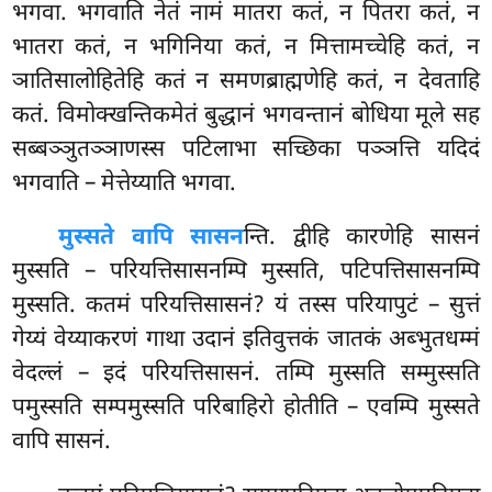
भगवा. भगवाति नेतं नामं मातरा
कतं, न पितरा कतं, न
भातरा कतं, न भगिनिया कतं, न मित्तामच्चेहि कतं, न
ञातिसालोहितेहि कतं न समणब्राह्मणेहि कतं, न देवताहि
कतं. विमोक्खन्तिकमेतं बुद्धानं भगवन्तानं बोधिया मूले सह
सब्बञ्ञुतञ्ञाणस्स पटिलाभा सच्छिका पञ्ञत्ति यदिदं
भगवाति – मेत्तेय्याति भगवा.
मुस्सते वापि सासन
न्ति. द्वीहि कारणेहि सासनं
मुस्सति – परियत्तिसासनम्पि मुस्सति, पटिपत्तिसासनम्पि
मुस्सति. कतमं परियत्तिसासनं? यं तस्स परियापुटं – सुत्तं
गेय्यं
वेय्याकरणं गाथा उदानं इतिवुत्तकं जातकं अब्भुतधम्मं
वेदल्लं – इदं परियत्तिसासनं. तम्पि मुस्सति सम्मुस्सति
पमुस्सति सम्पमुस्सति परिबाहिरो होतीति – एवम्पि मुस्सते
वापि सासनं.