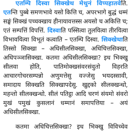
एतम्पि दिस्वा सिक्खेथ मेथुनं विप्पहातवे
ति.
एत
न्ति पुब्बे समणभावे यसो कित्ति च, अपरभागे बुद्धं धम्मं
सङ्घं सिक्खं पच्चक्खाय हीनायावत्तस्स अयसो च अकित्ति च;
एतं सम्पत्तिं
विपत्तिं.
दिस्वा
ति पस्सित्वा तुलयित्वा तीरयित्वा
विभावयित्वा विभूतं कत्वाति – एतम्पि दिस्वा.
सिक्खेथा
ति
तिस्सो सिक्खा – अधिसीलसिक्खा, अधिचित्तसिक्खा,
अधिपञ्ञासिक्खा. कतमा अधिसीलसिक्खा? इध भिक्खु
सीलवा होति, पातिमोक्खसंवरसंवुतो विहरति
आचारगोचरसम्पन्नो अणुमत्तेसु वज्जेसु भयदस्सावी,
समादाय सिक्खति सिक्खापदेसु. खुद्दको सीलक्खन्धो,
महन्तो सीलक्खन्धो. सीलं पतिट्ठा आदि चरणं संयमो संवरो
मुखं पमुखं कुसलानं धम्मानं समापत्तिया – अयं
अधिसीलसिक्खा.
कतमा अधिचित्तसिक्खा? इध भिक्खु विविच्चेव