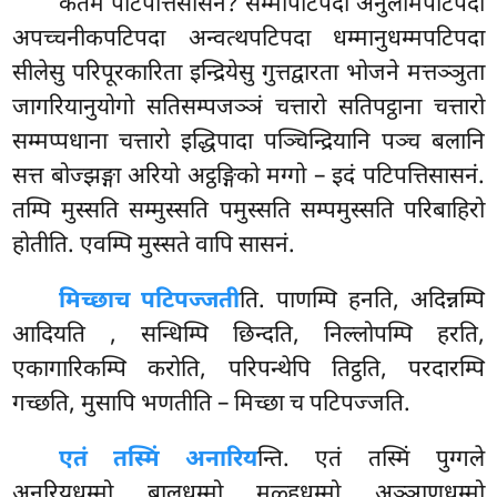
कतमं पटिपत्तिसासनं? सम्मापटिपदा अनुलोमपटिपदा
अपच्चनीकपटिपदा अन्वत्थपटिपदा धम्मानुधम्मपटिपदा
सीलेसु परिपूरकारिता इन्द्रियेसु गुत्तद्वारता भोजने मत्तञ्ञुता
जागरियानुयोगो सतिसम्पजञ्ञं चत्तारो सतिपट्ठाना चत्तारो
सम्मप्पधाना चत्तारो इद्धिपादा पञ्चिन्द्रियानि पञ्च बलानि
सत्त बोज्झङ्गा अरियो अट्ठङ्गिको मग्गो – इदं पटिपत्तिसासनं.
तम्पि मुस्सति सम्मुस्सति पमुस्सति सम्पमुस्सति परिबाहिरो
होतीति. एवम्पि मुस्सते वापि सासनं.
मिच्छा
च पटिपज्जती
ति. पाणम्पि हनति, अदिन्नम्पि
आदियति
, सन्धिम्पि छिन्दति, निल्लोपम्पि हरति,
एकागारिकम्पि करोति, परिपन्थेपि तिट्ठति, परदारम्पि
गच्छति, मुसापि भणतीति – मिच्छा च पटिपज्जति.
एतं तस्मिं अनारिय
न्ति. एतं तस्मिं पुग्गले
अनरियधम्मो बालधम्मो मूळ्हधम्मो अञ्ञाणधम्मो