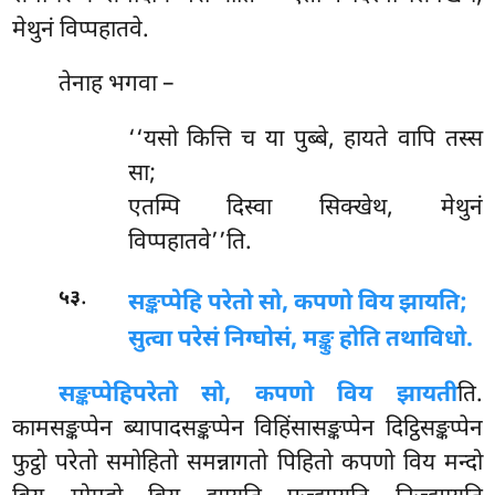
मेथुनं विप्पहातवे.
तेनाह भगवा –
‘‘यसो कित्ति च या पुब्बे, हायते वापि तस्स
सा;
एतम्पि दिस्वा सिक्खेथ, मेथुनं
विप्पहातवे’’ति.
.
५३
सङ्कप्पेहि परेतो सो, कपणो विय झायति;
सुत्वा परेसं निग्घोसं, मङ्कु होति तथाविधो.
सङ्कप्पेहि
परेतो सो, कपणो विय झायती
ति.
कामसङ्कप्पेन ब्यापादसङ्कप्पेन विहिंसासङ्कप्पेन दिट्ठिसङ्कप्पेन
फुट्ठो परेतो समोहितो समन्नागतो पिहितो कपणो विय मन्दो