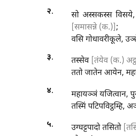
२
.
सो अस्सकस्स विसय
[समासन्ने (क.)]
;
वसि गोधावरीकूले, उञ
३
.
तस्सेव
[तंयेव (क.) अ
ततो जातेन आयेन, मह
४
.
महायञ्ञं यजित्वान, प
तस्मिं पटिपविट्ठम्हि, अ
५
.
उग्घट्टपादो
तसितो
[तस्