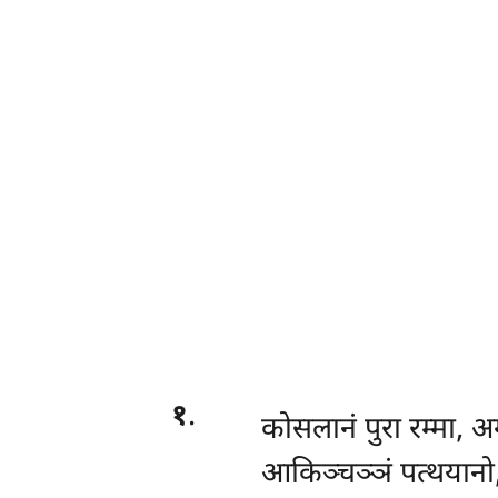
१
.
कोसलानं
पुरा रम्मा,
आकिञ्चञ्ञं पत्थयानो, ब