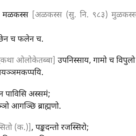
े, मळकस्स
[अळकस्स (सु. नि. ९८३) मुळकस्स 
्छेन च फलेन च.
ट्ठकथा ओलोकेतब्बा]
उपनिस्साय, गामो च विपुलो
ायञ्ञमकप्पयि.
ुन पाविसि अस्समं;
ञ्ञो आगञ्छि ब्राह्मणो.
सितो (क.)]
, पङ्कदन्तो रजस्सिरो;