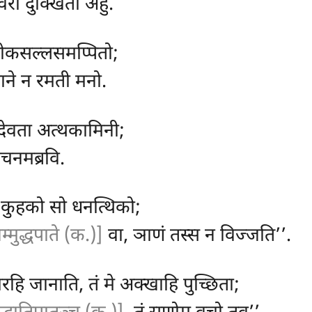
ावरी दुक्खितो अहु.
सोकसल्लसमप्पितो;
झाने न रमती मनो.
ा, देवता अत्थकामिनी;
वचनमब्रवि.
, कुहको सो धनत्थिको;
िम्मुद्धपाते (क.)]
वा, ञाणं तस्स न विज्जति’’.
हि जानाति, तं मे अक्खाहि पुच्छिता;