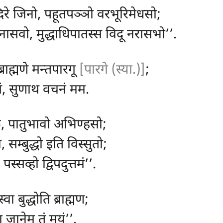
िरे जिनो, पहूतपञ्ञो वरभूरिमेधसो;
अनासवो, मुद्धाधिपातस्स विदू नरासभो’’.
राह्मणे मन्तपारगू
[पारगे (स्या.)]
;
ं, सुणाथ वचनं मम.
के, पातुभावो अभिण्हसो;
, सम्बुद्धो इति विस्सुतो;
पस्सव्हो द्विपदुत्तमं’’.
ा बुद्धोति ब्राह्मण;
 जानेमु तं मयं’’.