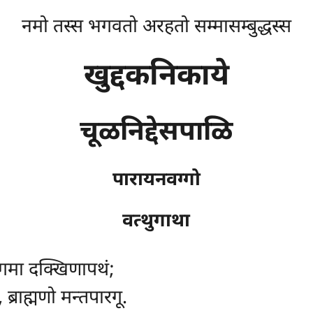
नमो तस्स भगवतो अरहतो सम्मासम्बुद्धस्स
खुद्दकनिकाये
चूळनिद्देसपाळि
पारायनवग्गो
वत्थुगाथा
 अगमा दक्खिणापथं;
्राह्मणो मन्तपारगू.