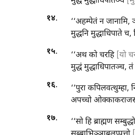
मुद्धं मुद्धाधिपातञ्च
[म
१४
.
‘‘अहम्पेतं न जानामि, 
मुद्धनि मुद्धाधिपाते च,
१५
.
‘‘अथ
को चरहि
[यो च
मुद्धं मुद्धाधिपातञ्च, त
१६
.
‘‘पुरा कपिलवत्थुम्हा,
अपच्चो ओक्काकराजस्स,
१७
.
‘‘सो हि ब्राह्मण सम्बुद्
सब्बाभिञ्ञाबलप्पत्तो