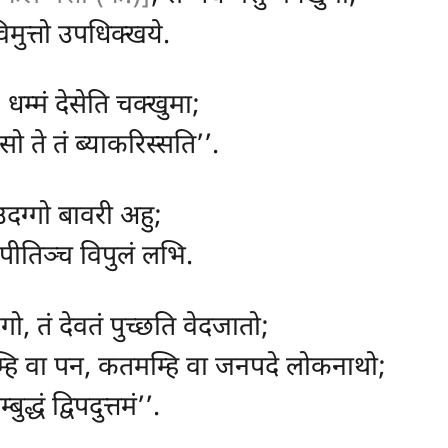
िमुत्तो उपधिक्खये.
 धम्मं देसेति चक्खुमा;
ु, सो ते तं ब्याकरिस्सति’’.
उदग्गो बावरी अहु;
ीतिञ्च विपुलं लभि.
गो, तं देवतं पुच्छति वेदजातो;
म्हि वा पन, कतमम्हि वा जनपदे लोकनाथो;
ुद्धं द्विपदुत्तमं’’.