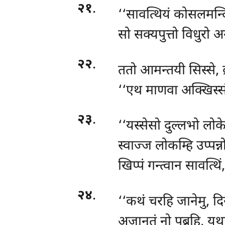
२१
.
‘‘सावत्थियं कोसलमन्द
सो सक्यपुत्तो विधुरो 
२२
.
ततो
आमन्तयी सिस्से, ब्
‘‘एथ माणवा अक्खिस्स
२३
.
‘‘यस्सेसो दुल्लभो लो
स्वाज्ज लोकम्हि उप्पन्नो
खिप्पं गन्त्वान सावत्थिं, 
२४
.
‘‘कथं चरहि जानेमु, दिस्व
अजानतं नो पब्रूहि, यथा