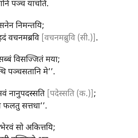
तानि पञ्च याचति.
आसनेन निमन्तयि;
 इदं वचनमब्रवि
[वचनमब्रुवि (सी.)]
.
 सब्बं विसज्जितं मया;
त्थि पञ्चसतानि मे’’.
भवं नानुपदस्सति
[पदेस्सति (क.)]
;
्धा फलतु सत्तधा’’.
भेरवं सो अकित्तयि;