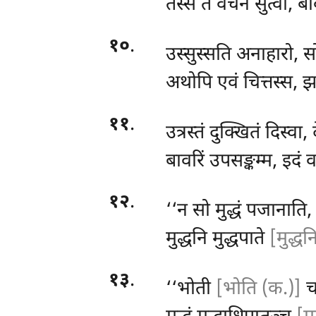
तस्स तं वचनं सुत्वा, ब
१०
.
उस्सुस्सति अनाहारो, 
अथोपि एवं चित्तस्स, 
११
.
उत्रस्तं दुक्खितं दिस्व
बावरिं उपसङ्कम्म, इदं 
१२
.
‘‘न सो मुद्धं पजानाति
मुद्धनि मुद्धपाते
[मुद्धन
१३
.
‘‘भोती
[भोति (क.)]
चर