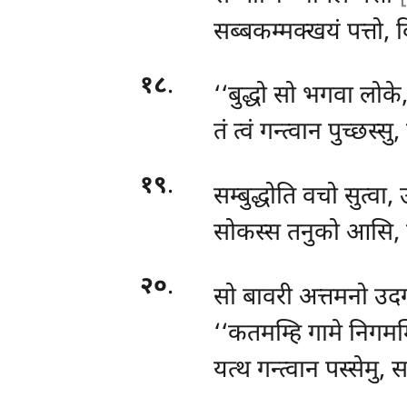
सब्बकम्मक्खयं पत्तो, व
१८
.
‘‘बुद्धो सो भगवा लोके,
तं त्वं गन्त्वान पुच्छस्स
१९
.
सम्बुद्धोति
वचो सुत्वा, 
सोकस्स तनुको आसि, प
२०
.
सो
बावरी अत्तमनो उदग्
‘‘कतमम्हि गामे निगम
यत्थ गन्त्वान पस्सेमु, सम्ब