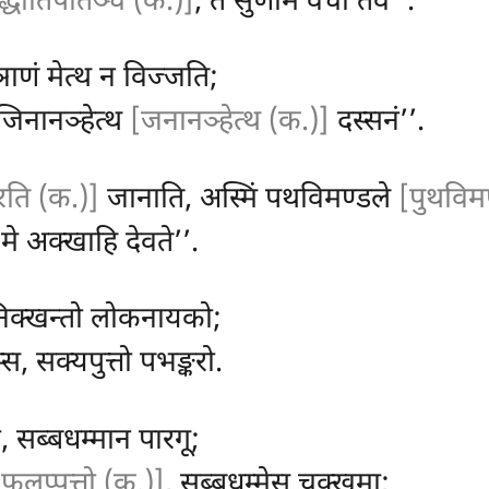
ुद्धातिपातञ्च (क.)]
, तं सुणोम वचो तव’’.
ञाणं मेत्थ न विज्जति;
 जिनानञ्हेत्थ
[जनानञ्हेत्थ (क.)]
दस्सनं’’.
रति (क.)]
जानाति, अस्मिं पथविमण्डले
[पुथविमण
ं मे अक्खाहि देवते’’.
 निक्खन्तो लोकनायको;
 सक्यपुत्तो पभङ्करो.
धो, सब्बधम्मान पारगू;
[फलप्पत्तो (क.)]
, सब्बधम्मेसु चक्खुमा;