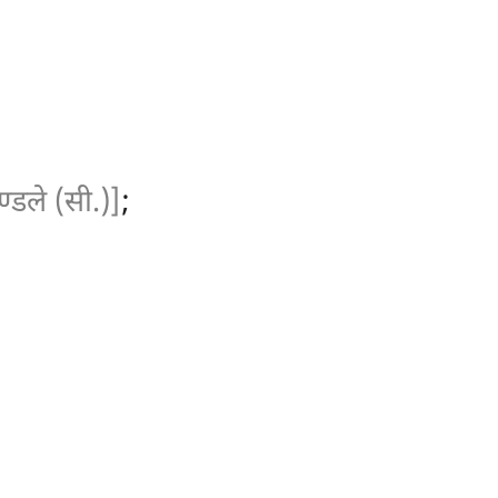
्डले (सी.)]
;