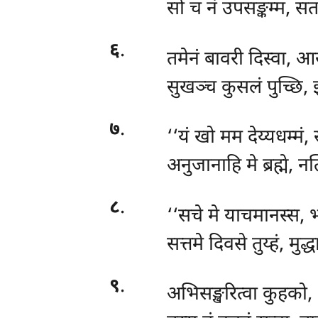
सो
च नं उपसङ्कम्म, स
६
.
तमेनं बावरी दिस्वा, 
सुखञ्च कुसलं पुच्छि,
७
.
‘‘यं खो मम देय्यधम्मं,
अनुजानाहि मे ब्रह्मे, न
८
.
‘‘सचे
मे याचमानस्स, 
सत्तमे दिवसे तुय्हं, मुद
९
.
अभिसङ्खरित्वा कुहको, 