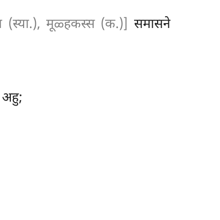
(स्या.), मूळ्हकस्स (क.)]
समासने
 अहु;