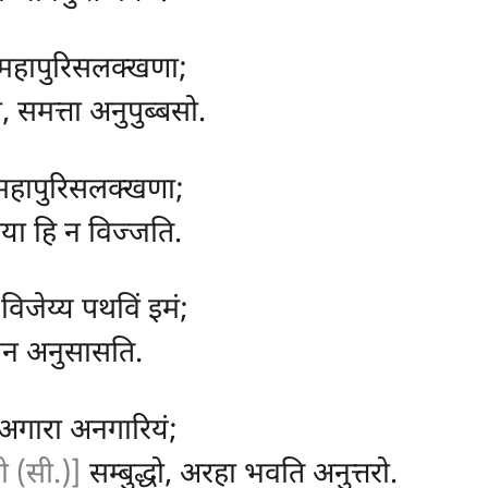
, महापुरिसलक्खणा;
ता, समत्ता अनुपुब्बसो.
सु, महापुरिसलक्खणा;
तिया हि न विज्जति.
िजेय्य पथविं इमं;
मेन अनुसासति.
 अगारा अनगारियं;
दो (सी.)]
सम्बुद्धो, अरहा भवति अनुत्तरो.