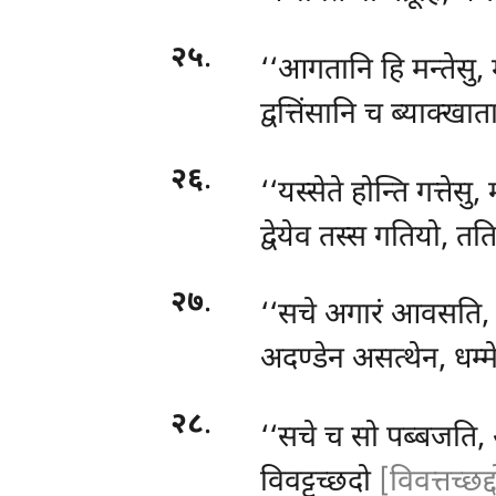
२५
.
‘‘आगतानि हि मन्तेसु
द्वत्तिंसानि च ब्याक्खा
२६
.
‘‘यस्सेते होन्ति गत्ते
द्वेयेव तस्स गतियो, त
२७
.
‘‘सचे अगारं आवसति, व
अदण्डेन असत्थेन, धम्
२८
.
‘‘सचे च सो पब्बजति,
विवट्टच्छदो
[विवत्तच्छद्