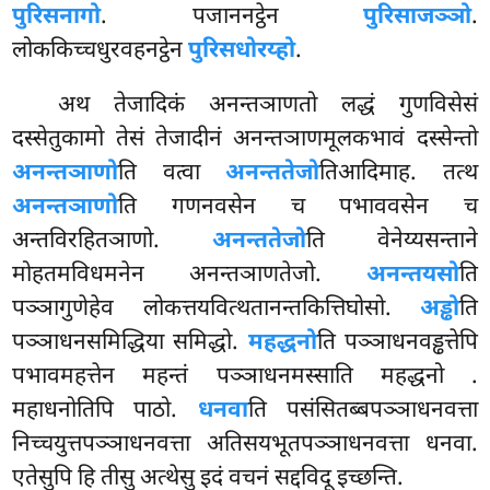
पुरिसनागो
. पजाननट्ठेन
पुरिसाजञ्ञो
.
लोककिच्चधुरवहनट्ठेन
पुरिसधोरय्हो
.
अथ तेजादिकं अनन्तञाणतो लद्धं गुणविसेसं
दस्सेतुकामो तेसं तेजादीनं अनन्तञाणमूलकभावं दस्सेन्तो
अनन्तञाणो
ति वत्वा
अनन्ततेजो
तिआदिमाह. तत्थ
अनन्तञाणो
ति गणनवसेन च पभाववसेन च
अन्तविरहितञाणो.
अनन्ततेजो
ति वेनेय्यसन्ताने
मोहतमविधमनेन अनन्तञाणतेजो.
अनन्तयसो
ति
पञ्ञागुणेहेव लोकत्तयवित्थतानन्तकित्तिघोसो.
अड्ढो
ति
पञ्ञाधनसमिद्धिया समिद्धो.
महद्धनो
ति पञ्ञाधनवड्ढत्तेपि
पभावमहत्तेन महन्तं पञ्ञाधनमस्साति महद्धनो
.
महाधनोतिपि पाठो.
धनवा
ति
पसंसितब्बपञ्ञाधनवत्ता
निच्चयुत्तपञ्ञाधनवत्ता अतिसयभूतपञ्ञाधनवत्ता धनवा.
एतेसुपि हि तीसु अत्थेसु इदं वचनं सद्दविदू इच्छन्ति.