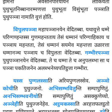
इमिना अवसानपरियायेन
लोकियतो
पुथुभूतनिब्बानारम्मणत्ता पुथुभूता विसुंभूता पञ्ञाति
पुथुपञ्ञा नामाति वुत्तं होति.
विपुलपञ्ञा
महापञ्ञानयेन वेदितब्बा. यथावुत्ते धम्मे
परिग्गण्हन्तस्स गुणमहन्तताय तेसं धम्मानं परिग्गाहिकाय च
पञ्ञाय महन्तता, तेसं धम्मानं सयमेव महन्तत्ता उळारत्ता
धम्मानञ्च पञ्ञाय च विपुलता वेदितब्बा.
गम्भीरपञ्ञा
पुथुपञ्ञानयेन वेदितब्बा. ते च धम्मा ते च अनुपलब्भा सा च
पञ्ञा पकतिजनेन अलब्भनेय्यपतिट्ठत्ता गम्भीरा.
यस्स पुग्गलस्सा
ति अरियपुग्गलस्सेव.
अञ्ञो
कोची
ति पुथुज्जनो.
अभिसम्भवितु
न्ति सम्पापुणितुं.
अनभिसम्भवनीयो
ति सम्पापुणितुं असक्कुणेय्यो.
अञ्ञेही
ति पुथुज्जनेहेव.
अट्ठमकस्सा
ति अरहत्तफलट्ठतो