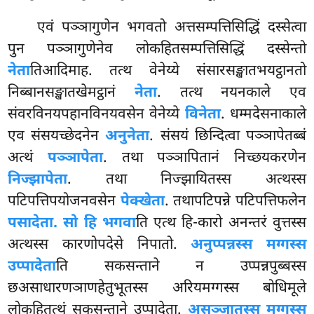
एवं
पञ्ञागुणेन भगवतो अत्तसम्पत्तिसिद्धिं दस्सेत्वा
पुन पञ्ञागुणेनेव लोकहितसम्पत्तिसिद्धिं दस्सेन्तो
नेता
तिआदिमाह. तत्थ वेनेय्ये संसारसङ्खातभयट्ठानतो
निब्बानसङ्खातखेमट्ठानं
नेता
. तत्थ नयनकाले एव
संवरविनयपहानविनयवसेन वेनेय्ये
विनेता
. धम्मदेसनाकाले
एव संसयच्छेदनेन
अनुनेता
. संसयं छिन्दित्वा पञ्ञापेतब्बं
अत्थं
पञ्ञापेता
. तथा पञ्ञापितानं निच्छयकरणेन
निज्झापेता
. तथा निज्झायितस्स अत्थस्स
पटिपत्तिपयोजनवसेन
पेक्खेता
. तथापटिपन्ने पटिपत्तिफलेन
पसादेता. सो हि भगवा
ति एत्थ हि-कारो अनन्तरं वुत्तस्स
अत्थस्स कारणोपदेसे निपातो.
अनुप्पन्नस्स मग्गस्स
उप्पादेता
ति सकसन्ताने न उप्पन्नपुब्बस्स
छअसाधारणञाणहेतुभूतस्स अरियमग्गस्स बोधिमूले
लोकहितत्थं सकसन्ताने उप्पादेता.
असञ्जातस्स मग्गस्स