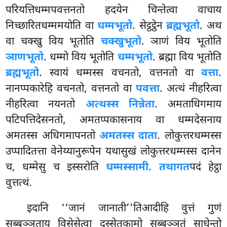
परियत्तिधम्मपवत्तनतो हदयेन चिन्तेत्वा वाचाय
निच्छारितधम्ममयोति वा
धम्मभूतो
. सेट्ठट्ठेन
ब्रह्मभूतो
. अथ
वा चक्खु विय भूतोति
चक्खुभूतो
. ञाणं विय भूतोति
ञाणभूतो
. धम्मो विय भूतोति
धम्मभूतो
. ब्रह्मा विय भूतोति
ब्रह्मभूतो
. स्वायं धम्मस्स वचनतो, वत्तनतो वा
वत्ता
.
नानप्पकारेहि वचनतो, वत्तनतो वा
पवत्ता
. अत्थं नीहरित्वा
नीहरित्वा नयनतो
अत्थस्स निन्नेता
. अमताधिगमाय
पटिपत्तिदेसनतो, अमतप्पकासनाय वा धम्मदेसनाय
अमतस्स अधिगमापनतो
अमतस्स दाता
. लोकुत्तरधम्मस्स
उप्पादितत्ता वेनेय्यानुरूपेन यथासुखं लोकुत्तरधम्मस्स दानेन
च, धम्मेसु च इस्सरोति
धम्मस्सामी. तथागत
पदं हेट्ठा
वुत्तत्थं.
इदानि ‘‘जानं जानाती’’तिआदीहि वुत्तं गुणं
सब्बञ्ञुताय विसेसेत्वा दस्सेतुकामो सब्बञ्ञुतं साधेन्तो