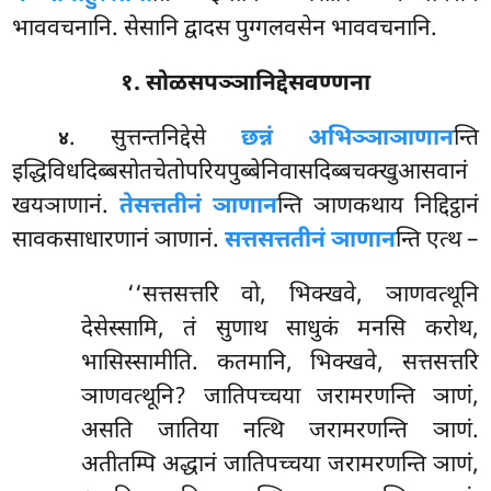
भाववचनानि. सेसानि द्वादस पुग्गलवसेन भाववचनानि.
१. सोळसपञ्ञानिद्देसवण्णना
. सुत्तन्तनिद्देसे
छन्नं अभिञ्ञाञाणान
न्ति
४
इद्धिविधदिब्बसोतचेतोपरियपुब्बेनिवासदिब्बचक्खुआसवानं
खयञाणानं.
तेसत्ततीनं ञाणान
न्ति ञाणकथाय निद्दिट्ठानं
सावकसाधारणानं ञाणानं.
सत्तसत्ततीनं ञाणान
न्ति एत्थ –
‘‘सत्तसत्तरि
वो, भिक्खवे, ञाणवत्थूनि
देसेस्सामि, तं सुणाथ साधुकं मनसि करोथ,
भासिस्सामीति. कतमानि, भिक्खवे, सत्तसत्तरि
ञाणवत्थूनि? जातिपच्चया जरामरणन्ति ञाणं,
असति जातिया नत्थि जरामरणन्ति ञाणं.
अतीतम्पि अद्धानं जातिपच्चया जरामरणन्ति ञाणं,