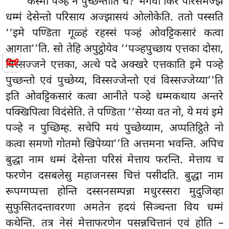
कस्मा पञ्हं न पुच्छन्तीति चे? भगवा किर परिसमज्झे
धम्मं देसेन्तो परिसाय अज्झासयं ओलोकेति. ततो पस्सति
‘‘इमे पण्डिता गूळ्हं रहस्सं पञ्हं ओवट्टिकसारं कत्वा
आगता’’ति. सो तेहि अपुट्ठोयेव
‘‘पञ्हपुच्छाय एत्तका दोसा,
📜
विस्सज्जने एत्तका, अत्थे पदे अक्खरे एत्तकाति इमे पञ्हे
पुच्छन्तो एवं पुच्छेय्य, विस्सज्जेन्तो एवं विस्सज्जेय्या’’ति
इति ओवट्टिकसारं कत्वा आनीते पञ्हे धम्मकथाय अन्तरे
पक्खिपित्वा विदंसेति. ते पण्डिता ‘‘सेय्या वत नो, ये मयं इमे
पञ्हे न पुच्छिम्ह. सचेपि मयं पुच्छेय्याम, अप्पतिट्ठिते नो
कत्वा समणो गोतमो खिपेय्या’’ति अत्तमना भवन्ति. अपिच
बुद्धा नाम धम्मं देसेन्ता परिसं मेत्ताय फरन्ति. मेत्ताय च
फरणेन दसबलेसु महाजनस्स चित्तं पसीदति. बुद्धा नाम
रूपग्गप्पत्ता होन्ति दस्सनसम्पन्ना मधुरस्सरा मुदुजिव्हा
सुफुसितदन्तावरणा अमतेन हदयं सिञ्चन्ता विय धम्मं
कथेन्ति. तत्र नेसं मेत्ताफरणेन पसन्नचित्तानं एवं होति –