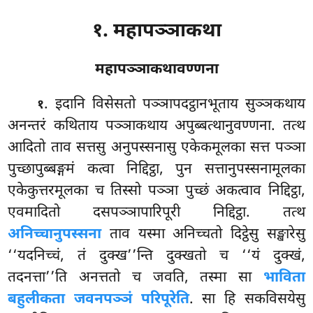
१. महापञ्ञाकथा
महापञ्ञाकथावण्णना
. इदानि
विसेसतो पञ्ञापदट्ठानभूताय सुञ्ञकथाय
१
अनन्तरं कथिताय पञ्ञाकथाय अपुब्बत्थानुवण्णना. तत्थ
आदितो ताव सत्तसु अनुपस्सनासु एकेकमूलका सत्त पञ्ञा
पुच्छापुब्बङ्गमं कत्वा निद्दिट्ठा, पुन सत्तानुपस्सनामूलका
एकेकुत्तरमूलका च तिस्सो पञ्ञा पुच्छं अकत्वाव निद्दिट्ठा,
एवमादितो दसपञ्ञापारिपूरी निद्दिट्ठा. तत्थ
अनिच्चानुपस्सना
ताव यस्मा अनिच्चतो दिट्ठेसु सङ्खारेसु
‘‘यदनिच्चं, तं दुक्ख’’न्ति दुक्खतो च ‘‘यं दुक्खं,
तदनत्ता’’ति अनत्ततो च जवति, तस्मा सा
भाविता
बहुलीकता जवनपञ्ञं परिपूरेति
. सा हि सकविसयेसु