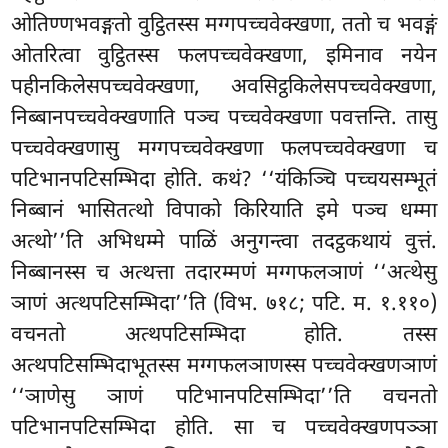
ओतिण्णभवङ्गतो वुट्ठितस्स मग्गपच्चवेक्खणा, ततो च भवङ्गं
ओतरित्वा वुट्ठितस्स फलपच्चवेक्खणा, इमिनाव नयेन
पहीनकिलेसपच्चवेक्खणा, अवसिट्ठकिलेसपच्चवेक्खणा,
निब्बानपच्चवेक्खणाति पञ्च पच्चवेक्खणा पवत्तन्ति. तासु
पच्चवेक्खणासु मग्गपच्चवेक्खणा फलपच्चवेक्खणा च
पटिभानपटिसम्भिदा होति. कथं? ‘‘यंकिञ्चि पच्चयसम्भूतं
निब्बानं भासितत्थो विपाको किरियाति इमे पञ्च धम्मा
अत्थो’’ति अभिधम्मे पाळिं अनुगन्त्वा तदट्ठकथायं वुत्तं.
निब्बानस्स च अत्थत्ता तदारम्मणं मग्गफलञाणं ‘‘अत्थेसु
ञाणं अत्थपटिसम्भिदा’’ति (विभ. ७१८; पटि. म. १.११०)
वचनतो अत्थपटिसम्भिदा होति. तस्स
अत्थपटिसम्भिदाभूतस्स मग्गफलञाणस्स पच्चवेक्खणञाणं
‘‘ञाणेसु ञाणं पटिभानपटिसम्भिदा’’ति वचनतो
पटिभानपटिसम्भिदा होति. सा च पच्चवेक्खणपञ्ञा