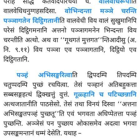
परेहि सद्धिं कतवादपरिचया च.
वालवेधिरूपा
ति
वालवेधिधनुग्गहसदिसा.
वोभिन्दन्ता मञ्ञे चरन्ति
पञ्ञागतेन दिट्ठिगतानी
ति
वालवेधी विय वालं सुखुमानिपि
परेसं दिट्ठिगमनानि अत्तनो पञ्ञागमनेन भिन्दन्ता विय
चरन्तीति अत्थो. अथ वा ‘‘गूथगतं मुत्तगत’’न्तिआदीसु (अ.
नि. ९.११) विय पञ्ञा एव पञ्ञागतानि, दिट्ठियो एव
दिट्ठिगतानि.
पञ्हं अभिसङ्खरित्वा
ति द्विपदम्पि तिपदम्पि
चतुप्पदम्पि पुच्छं रचयित्वा. तेसं पञ्हानं अतिबहुकत्ता
सब्बसङ्गहत्थं द्विक्खत्तुं वुत्तं.
गूळ्हानि च पटिच्छन्नानि
अत्थजातानीति पाठसेसो. तेसं तथा विनयं दिस्वा ‘‘अत्तना
अभिसङ्खतपञ्हं पुच्छतू’’ति एवं भगवता अधिप्पेतत्ता पञ्हं
पुच्छन्ति. अञ्ञेसं पन पुच्छाय ओकासमेव अदत्वा भगवा
उपसङ्कमन्तानं धम्मं देसेति. यथाह –