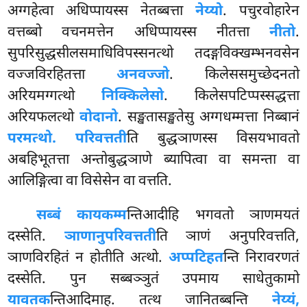
अग्गहेत्वा अधिप्पायस्स नेतब्बत्ता
नेय्यो
. पचुरवोहारेन
वत्तब्बो वचनमत्तेन अधिप्पायस्स नीतत्ता
नीतो
.
सुपरिसुद्धसीलसमाधिविपस्सनत्थो तदङ्गविक्खम्भनवसेन
वज्जविरहितत्ता
अनवज्जो
. किलेससमुच्छेदनतो
अरियमग्गत्थो
निक्किलेसो
. किलेसपटिप्पस्सद्धत्ता
अरियफलत्थो
वोदानो
. सङ्खतासङ्खतेसु अग्गधम्मत्ता निब्बानं
परमत्थो. परिवत्तती
ति बुद्धञाणस्स विसयभावतो
अबहिभूतत्ता अन्तोबुद्धञाणे ब्यापित्वा वा समन्ता वा
आलिङ्गित्वा वा विसेसेन वा वत्तति.
सब्बं कायकम्म
न्तिआदीहि भगवतो ञाणमयतं
दस्सेति.
ञाणानुपरिवत्तती
ति ञाणं अनुपरिवत्तति,
ञाणविरहितं न होतीति अत्थो.
अप्पटिहत
न्ति निरावरणतं
दस्सेति. पुन सब्बञ्ञुतं उपमाय साधेतुकामो
यावतक
न्तिआदिमाह. तत्थ जानितब्बन्ति
नेय्यं,