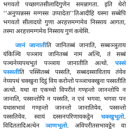
भगवतो पच्छागतसीलादिगुणेन समन्नागता. इति थेरो
‘‘अनुप्पन्नस्स मग्गस्स उप्पादेता’’तिआदीहि
यस्मा सब्बेपि
भगवतो सीलादयो गुणा अरहत्तमग्गमेव निस्साय आगता,
तस्मा अरहत्तमग्गमेव निस्साय गुणं कथेसि.
जानं जानाती
ति जानितब्बं जानाति, सब्बञ्ञुताय
यंकिञ्चि पञ्ञाय जानितब्बं नाम अत्थि, तं सब्बं
पञ्चनेय्यपथभूतं पञ्ञाय जानातीति अत्थो.
पस्सं
पस्सती
ति पस्सितब्बं पस्सति, सब्बदस्साविताय तंयेव
नेय्यपथं चक्खुना दिट्ठं विय करोन्तो पञ्ञाचक्खुना पस्सतीति
अत्थो. यथा वा एकच्चो विपरीतं गण्हन्तो जानन्तोपि न
जानाति, पस्सन्तोपि न पस्सति, न एवं भगवा. भगवा पन
यथासभावं गण्हन्तो जानन्तो जानातियेव, पस्सन्तो
पस्सतियेव. स्वायं दस्सनपरिणायकट्ठेन
चक्खुभूतो
.
विदिततादिअत्थेन
ञाणभूतो
. अविपरीतसभावट्ठेन वा