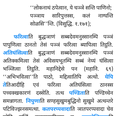
‘‘लोकनाथं ठपेत्वान, ये चञ्ञे सन्ति पाणिनो;
पञ्ञाय सारिपुत्तस्स, कलं नाग्घन्ति
सोळसि’’न्ति. (विसुद्धि. १.१७१);
फरित्वा
ति बुद्धञाणं सब्बदेवमनुस्सानम्पि पञ्ञं
पापुणित्वा ठानतो तेसं पञ्ञं फरित्वा ब्यापित्वा तिट्ठति.
अतिघंसित्वा
ति बुद्धञाणं सब्बदेवमनुस्सानम्पि पञ्ञं
अतिक्कमित्वा तेसं अविसयभूतम्पि सब्बं नेय्यं घंसित्वा
भञ्जित्वा तिट्ठति. महानिद्देसे पन (महानि. ६९)
‘‘अभिभवित्वा’’ति पाठो, मद्दित्वातिपि अत्थो.
येपि
ते
तिआदीहि एवं फरित्वा अतिघंसित्वा ठानस्स
पच्चक्खकारणं दस्सेति. तत्थ
पण्डिता
ति पण्डिच्चेन
समन्नागता.
निपुणा
ति सण्हसुखुमबुद्धिनो सुखुमे अत्थन्तरे
पटिविज्झनसमत्था.
कतपरप्पवादा
ति ञातपरप्पवादा चेव