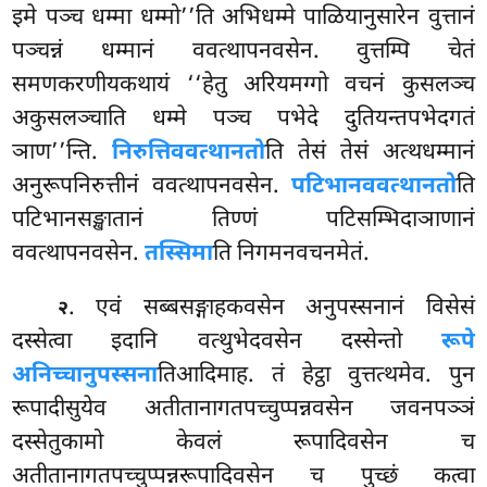
इमे पञ्च धम्मा धम्मो’’ति अभिधम्मे पाळियानुसारेन वुत्तानं
पञ्चन्नं धम्मानं ववत्थापनवसेन. वुत्तम्पि चेतं
समणकरणीयकथायं ‘‘हेतु अरियमग्गो वचनं कुसलञ्च
अकुसलञ्चाति धम्मे पञ्च पभेदे दुतियन्तपभेदगतं
ञाण’’न्ति.
निरुत्तिववत्थानतो
ति तेसं तेसं अत्थधम्मानं
अनुरूपनिरुत्तीनं ववत्थापनवसेन.
पटिभानववत्थानतो
ति
पटिभानसङ्खातानं तिण्णं पटिसम्भिदाञाणानं
ववत्थापनवसेन.
तस्सिमा
ति निगमनवचनमेतं.
. एवं सब्बसङ्गाहकवसेन अनुपस्सनानं विसेसं
२
दस्सेत्वा इदानि वत्थुभेदवसेन दस्सेन्तो
रूपे
अनिच्चानुपस्सना
तिआदिमाह. तं हेट्ठा वुत्तत्थमेव. पुन
रूपादीसुयेव अतीतानागतपच्चुप्पन्नवसेन जवनपञ्ञं
दस्सेतुकामो केवलं रूपादिवसेन च
अतीतानागतपच्चुप्पन्नरूपादिवसेन च पुच्छं कत्वा