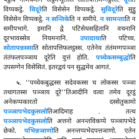
पट्ठाय गणियमाने अट्ठमभूतस्स सोतापत्तिमग्गट्ठस्स.
दूरे
ति
विप्पकट्ठे.
विदूरे
ति विसेसेन विप्पकट्ठे.
सुविदूरे
ति सुट्ठु
विसेसेन विप्पकट्ठे.
न सन्तिके
ति न समीपे.
न सामन्ता
ति न
समीपभागे. इमानि द्वे पटिसेधसहितानि वचनानि
दूरभावस्सेव नियमनानि.
उपादाया
ति पटिच्च.
सोतापन्नस्सा
ति सोतापत्तिफलट्ठस्स. एतेनेव तंतंमग्गपञ्ञा
तंतंफलपञ्ञाय दूरेति वुत्तं होति.
पच्चेकसम्बुद्धो
ति
उपसग्गेन विसेसितं. इतरद्वयं पन सुद्धमेव आगतं.
. ‘‘पच्चेकबुद्धस्स सदेवकस्स च लोकस्स पञ्ञा
५
तथागतस्स पञ्ञाय दूरे’’तिआदीनि वत्वा तमेव दूरट्ठं
अनेकप्पकारतो दस्सेतुकामो
पञ्ञापभेदकुसलो
तिआदिमाह
. तत्थ
पञ्ञापभेदकुसलो
ति अत्तनो अनन्तविकप्पे पञ्ञापभेदे
छेको.
पभिन्नञाणो
ति अनन्तप्पभेदपत्तञाणो. एतेन