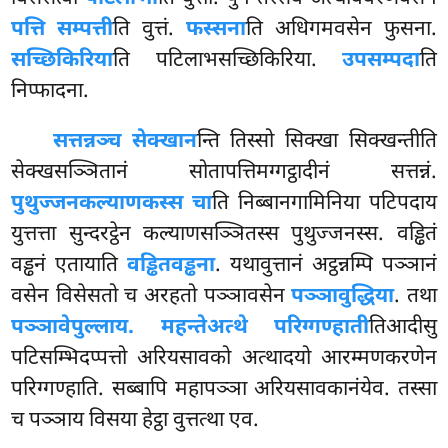
पत्ति सम्पत्ती
ति वुत्तं.
फस्सना
ति अधिगमवसेन फुसना.
सच्छिकिरिया
ति पटिलाभसच्छिकिरिया.
उपसम्पदा
ति
निप्फादना.
सत्तन्नञ्च सेक्खान
न्ति तिस्सो सिक्खा सिक्खन्तीति
सेक्खसञ्ञितानं सोतापत्तिमग्गट्ठादीनं सत्तन्नं.
पुथुज्जनकल्याणकस्स चा
ति निब्बानगामिनिया पटिपदाय
युत्तत्ता सुन्दरट्ठेन कल्याणसञ्ञितस्स पुथुज्जनस्स. वड्ढितं
वड्ढनं एतायाति
वड्ढितवड्ढना
. यथावुत्तानं अट्ठन्नम्पि पञ्ञानं
वसेन विसेसतो च अरहतो पञ्ञावसेन
पञ्ञावुद्धिया
. तथा
पञ्ञावेपुल्लाय. महन्ते
अत्थे परिग्गण्हाती
तिआदीसु
पटिसम्भिदप्पत्तो अरियसावको अत्थादयो
आरम्मणकरणेन
परिग्गण्हाति. सब्बापि महापञ्ञा अरियसावकानंयेव. तस्सा
च पञ्ञाय विसया हेट्ठा वुत्तत्था एव.