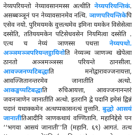
नेय्यपरियन्तो नेय्यावसानमस्स अत्थीति
नेय्यपरियन्तिकं
.
असब्बञ्ञूनं पन नेय्यावसानमेव नत्थि.
ञाणपरियन्तिके
पि
एसेव नयो. पुरिमयमके वुत्तत्थमेव इमिना यमकेन विसेसेत्वा
दस्सेति, ततिययमकेन पटिसेधवसेन नियमित्वा दस्सेति
.
एत्थ च नेय्यं ञाणस्स पथत्ता
नेय्यपथो.
अञ्ञमञ्ञपरियन्तट्ठायिनो
ति नेय्यञ्च ञाणञ्च खेपेत्वा
ठानतो अञ्ञमञ्ञस्स परियन्ते ठानसीला.
आवज्जनप्पटिबद्धा
ति मनोद्वारावज्जनायत्ता,
आवज्जितानन्तरमेव जानातीति अत्थो.
आकङ्खप्पटिबद्धा
ति रुचिआयत्ता, आवज्जनानन्तरं
जवनञाणेन जानातीति अत्थो. इतरानि द्वे पदानि इमेसं द्विन्नं
पदानं यथाक्कमेन अत्थप्पकासनत्थं वुत्तानि.
बुद्धो आसयं
जानाती
तिआदीनि ञाणकथायं वण्णितानि. महानिद्देसे पन
‘‘भगवा आसयं जानाती’’ति (महानि. ६९) आगतं. तत्थ