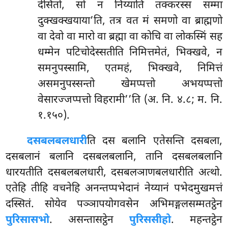
देसितो, सो न निय्याति तक्करस्स सम्मा
दुक्खक्खयाया’ति, तत्र वत मं समणो वा ब्राह्मणो
वा देवो वा मारो वा ब्रह्मा वा कोचि वा लोकस्मिं सह
धम्मेन पटिचोदेस्सतीति निमित्तमेतं, भिक्खवे, न
समनुपस्सामि, एतमहं, भिक्खवे, निमित्तं
असमनुपस्सन्तो खेमप्पत्तो अभयप्पत्तो
वेसारज्जप्पत्तो विहरामी’’ति (अ. नि. ४.८; म. नि.
१.१५०).
दसबलबलधारी
ति दस बलानि एतेसन्ति दसबला,
दसबलानं बलानि दसबलबलानि, तानि दसबलबलानि
धारयतीति दसबलबलधारी, दसबलञाणबलधारीति अत्थो.
एतेहि तीहि वचनेहि अनन्तप्पभेदानं नेय्यानं पभेदमुखमत्तं
दस्सितं. सोयेव पञ्ञापयोगवसेन अभिमङ्गलसम्मतट्ठेन
पुरिसासभो
. असन्तासट्ठेन
पुरिससीहो
. महन्तट्ठेन