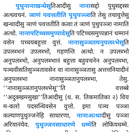
पुथुनानाखन्धेसू
तिआदीसु
नाना
सद्दो पुथुसद्दस्स
अत्थवचनं.
ञाणं पवत्ततीति पुथुपञ्ञा
ति तेसु तथावुत्तेसु
खन्धादीसु ञाणं पवत्ततीति कत्वा तं ञाणं पुथुपञ्ञा नामाति
अत्थो.
नानापटिच्चसमुप्पादेसू
ति पटिच्चसमुप्पन्नानं धम्मानं
वसेन पच्चयबहुत्ता वुत्तं.
नानासुञ्ञतमनुपलब्भेसू
ति
उपलब्भनं उपलब्भो, गहणन्ति अत्थो. न उपलब्भो
अनुपलब्भो, अनुपलब्भानं बहुत्ता बहुवचनेन अनुपलब्भा,
पञ्चवीसतिसुञ्ञतावसेन वा नानासुञ्ञतासु अत्तत्तनियादीनं
अनुपलब्भा नानासुञ्ञतानुपलब्भा, तेसु.
‘‘नानासुञ्ञतानुपलब्भेसू’’ति वत्तब्बे
‘‘अदुक्खमसुखा’’तिआदीसु (ध. स. तिकमातिका २) विय
म-कारो पदसन्धिवसेन वुत्तो. इमा पञ्च पञ्ञा
कल्याणपुथुज्जनेहि साधारणा,
नानाअत्था
दीसु पञ्ञा
अरियानंयेव.
पुथुज्जनसाधारणे धम्मे
ति लोकियधम्मे.