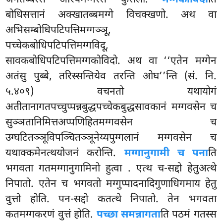
बोधिसत्तानं अक्खातब्बमग्गे विचक्खणो. अथ वा
अभिसम्बोधिपटिपत्तिमग्गञ्ञू,
पच्चेकबोधिपटिपत्तिमग्गविदू,
सावकबोधिपटिपत्तिमग्गकोविदो. अथ वा ‘‘एतेन मग्गेन
अतंसु पुब्बे, तरिस्सन्तियेव तरन्ति ओघ’’न्ति (सं. नि.
५.४०९) वचनतो यथायोगं
अतीतानागतपच्चुप्पन्नबुद्धपच्चेकबुद्धसावकानं मग्गवसेन च
सुञ्ञतानिमित्तअप्पणिहितमग्गवसेन
च
उग्घटितञ्ञूविपञ्चितञ्ञूनेय्यपुग्गलानं मग्गवसेन च
यथाक्कमेनत्थयोजनं करोन्ति.
मग्गानुगामी च पना
ति
भगवता गतमग्गानुगामिनो हुत्वा
. एत्थ च-सद्दो हेतुअत्थे
निपातो. एतेन च भगवतो मग्गुप्पादनादिगुणाधिगमाय हेतु
वुत्तो होति. पन-सद्दो कतत्थे निपातो. तेन भगवता
कतमग्गकरणं वुत्तं होति.
पच्छा समन्नागता
ति पठमं गतस्स