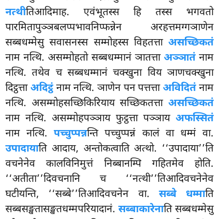
नत्थी
तिआदिमाह. एवंभूतस्स हि तस्स भगवतो
पारमितापुञ्ञबलप्पभावनिप्फन्नेन अरहत्तमग्गञाणेन
सब्बधम्मेसु सवासनस्स सम्मोहस्स विहतत्ता
असच्छिकतं
नाम नत्थि. असम्मोहतो सब्बधम्मानं ञातत्ता
अञ्ञातं
नाम
नत्थि. तथेव
च सब्बधम्मानं चक्खुना विय ञाणचक्खुना
दिट्ठत्ता
अदिट्ठं
नाम नत्थि. ञाणेन पन पत्तत्ता
अविदितं
नाम
नत्थि. असम्मोहसच्छिकिरियाय सच्छिकतत्ता
असच्छिकतं
नाम नत्थि. असम्मोहपञ्ञाय फुट्ठत्ता पञ्ञाय
अफस्सितं
नाम नत्थि.
पच्चुप्पन्न
न्ति पच्चुप्पन्नं कालं वा धम्मं वा.
उपादाया
ति आदाय, अन्तोकत्वाति अत्थो. ‘‘उपादाया’’ति
वचनेनेव कालविनिमुत्तं निब्बानम्पि गहितमेव होति.
‘‘अतीता’’दिवचनानि च ‘‘नत्थी’’तिआदिवचनेनेव
घटीयन्ति, ‘‘सब्बे’’तिआदिवचनेन वा.
सब्बे धम्मा
ति
सब्बसङ्खतासङ्खतधम्मपरियादानं.
सब्बाकारेना
ति सब्बधम्मेसु