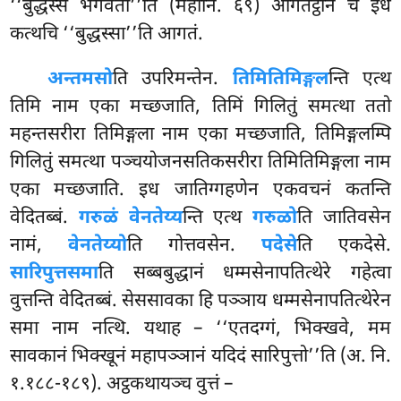
‘‘बुद्धस्स भगवतो’’ति (महानि. ६९) आगतट्ठाने च इध
कत्थचि ‘‘बुद्धस्सा’’ति आगतं.
अन्तमसो
ति
उपरिमन्तेन.
तिमितिमिङ्गल
न्ति एत्थ
तिमि नाम एका मच्छजाति, तिमिं गिलितुं समत्था ततो
महन्तसरीरा तिमिङ्गला नाम एका मच्छजाति, तिमिङ्गलम्पि
गिलितुं समत्था पञ्चयोजनसतिकसरीरा तिमितिमिङ्गला नाम
एका मच्छजाति. इध जातिग्गहणेन एकवचनं कतन्ति
वेदितब्बं.
गरुळं वेनतेय्य
न्ति एत्थ
गरुळो
ति जातिवसेन
नामं,
वेनतेय्यो
ति गोत्तवसेन.
पदेसे
ति एकदेसे.
सारिपुत्तसमा
ति सब्बबुद्धानं धम्मसेनापतित्थेरे गहेत्वा
वुत्तन्ति वेदितब्बं. सेससावका हि पञ्ञाय धम्मसेनापतित्थेरेन
समा नाम नत्थि. यथाह – ‘‘एतदग्गं, भिक्खवे, मम
सावकानं भिक्खूनं महापञ्ञानं यदिदं सारिपुत्तो’’ति (अ. नि.
१.१८८-१८९). अट्ठकथायञ्च वुत्तं –