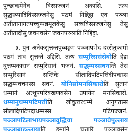
पुच्छाकमेनेव विस्सज्जनं अकासि. तत्थ
सुद्धरूपादिविस्सज्जनेसु पठमं निद्दिट्ठा एव पञ्ञा
अतीतानागतपच्चुप्पन्नमूलकेसु सब्बविस्सज्जनेसु तेसु
अतीतादीसु जवनवसेन जवनपञ्ञाति निद्दिट्ठा.
. पुन अनेकसुत्तन्तपुब्बङ्गमं पञ्ञापभेदं दस्सेतुकामो
३
पठमं ताव सुत्तन्ते उद्दिसि. तत्थ
सप्पुरिससंसेवो
ति हेट्ठा
वुत्तप्पकारानं सप्पुरिसानं भजनं.
सद्धम्मस्सवन
न्ति तेसं
सप्पुरिसानं सन्तिके सीलादिपटिपत्तिदीपकस्स
सद्धम्मवचनस्स सवनं.
योनिसोमनसिकारो
ति सुतानं
धम्मानं अत्थूपपरिक्खणवसेन उपायेन मनसिकारो.
धम्मानुधम्मपटिपत्ती
ति लोकुत्तरधम्मे अनुगतस्स
सीलादिपटिपदाधम्मस्स पटिपज्जनं.
पञ्ञापटिलाभाय
पञ्ञावुद्धिया पञ्ञावेपुल्लाय
पञ्ञाबाहुल्लाया
ति इमानि चत्तारि पञ्ञावसेन