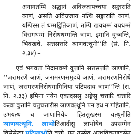
अनागतम्पि अद्धानं अविज्जापच्चया सङ्खाराति
ञाणं, असति अविज्जाय नत्थि सङ्खाराति ञाणं.
यम्पिस्स तं धम्मट्ठितिञाणं, तम्पि खयधम्मं वयधम्मं
विरागधम्मं निरोधधम्मन्ति ञाणं. इमानि वुच्चन्ति,
भिक्खवे, सत्तसत्तरि ञाणवत्थूनी’’ति (सं. नि.
२.३४) –
एवं
भगवता निदानवग्गे वुत्तानि सत्तसत्तति ञाणानि.
‘‘जरामरणे ञाणं, जरामरणसमुदये ञाणं, जरामरणनिरोधे
ञाणं, जरामरणनिरोधगामिनिया पटिपदाय ञाण’’न्ति (सं.
नि. २.३३) इमिना नयेन एकादससु अङ्गेसु चत्तारि चत्तारि
कत्वा वुत्तानि चतुचत्तारीस ञाणवत्थूनि पन इध न गहितानि.
उभयत्थ च ञाणानियेव हितसुखस्स वत्थूनीति
ञाणवत्थूनि. लाभो
तिआदीसु लाभोयेव उपसग्गेन
विसेसेत्वा
पटिलाभो
ति वुत्तो. पुन तस्सेव अत्थविवरणवसेन