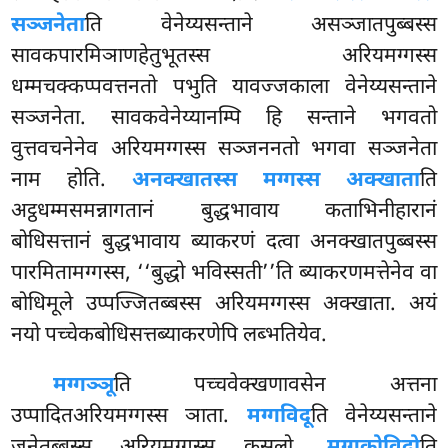
सञ्जनेता
ति वेनेय्यसन्ताने असञ्जातपुब्बस्स
सावकपारमिञाणहेतुभूतस्स अरियमग्गस्स
धम्मचक्कप्पवत्तनतो पभुति यावज्जकाला वेनेय्यसन्ताने
सञ्जनेता. सावकवेनेय्यानम्पि हि सन्ताने भगवतो
वुत्तवचनेनेव अरियमग्गस्स सञ्जननतो भगवा सञ्जनेता
नाम होति.
अनक्खातस्स मग्गस्स अक्खाता
ति
अट्ठधम्मसमन्नागतानं बुद्धभावाय कताभिनीहारानं
बोधिसत्तानं बुद्धभावाय ब्याकरणं दत्वा अनक्खातपुब्बस्स
पारमितामग्गस्स, ‘‘बुद्धो भविस्सती’’ति ब्याकरणमत्तेनेव वा
बोधिमूले उप्पज्जितब्बस्स अरियमग्गस्स अक्खाता. अयं
नयो पच्चेकबोधिसत्तब्याकरणेपि लब्भतियेव.
मग्गञ्ञू
ति पच्चवेक्खणावसेन अत्तना
उप्पादितअरियमग्गस्स ञाता.
मग्गविदू
ति वेनेय्यसन्ताने
जनेतब्बस्स अरियमग्गस्स कुसलो.
मग्गकोविदो
ति