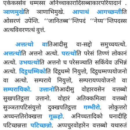
एकेकस्सेव धम्मस्स अनिच्चाकारादिसब्बाकारपरियादानं
.
ञाणमुखे
ति ञाणाभिमुखे.
आपाथं आगच्छन्ती
ति
ओसरणं उपेन्ति. ‘‘जानितब्ब’’न्तिपदं ‘‘नेय्य’’न्तिपदस्स
अत्थविवरणत्थं वुत्तं.
अत्तत्थो वा
तिआदीसु वा-सद्दो समुच्चयत्थो.
अत्तत्थो
ति अत्तनो अत्थो.
परत्थो
ति परेसं तिण्णं लोकानं
अत्थो.
उभयत्थो
ति अत्तनो च परेसञ्चाति सकिंयेव उभिन्नं
अत्थो.
दिट्ठधम्मिको
ति दिट्ठधम्मे नियुत्तो, दिट्ठधम्मप्पयोजनो
वा अत्थो. सम्पराये नियुत्तो, सम्परायप्पयोजनो वा
सम्परायिको. उत्तानो
तिआदीसु वोहारवसेन वत्तब्बो
सुखपतिट्ठत्ता उत्तानो. वोहारं अतिक्कमित्वा वत्तब्बो
सुञ्ञतापटिसंयुत्तो दुक्खपतिट्ठत्ता
गम्भीरो
. लोकुत्तरो
अच्चन्ततिरोक्खत्ता
गूळ्हो
. अनिच्चतादिको घनादीहि
पटिच्छन्नत्ता
पटिच्छन्नो
. अप्पचुरवोहारेन वत्तब्बो यथारुतं