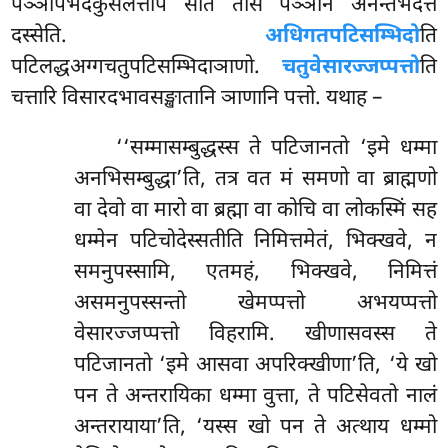
पञ्ञापभेदकुसलत्तेपि सति तासं पञ्ञानं अनन्तभेदत्तं
दस्सेति.
अधिगतपटिसम्भिदो
ति
पटिलद्धअग्गचतुपटिसम्भिदाञाणो.
चतुवेसारज्जप्पत्तो
ति
चत्तारि विसारदभावसङ्खातानि ञाणानि पत्तो. यथाह –
‘‘सम्मासम्बुद्धस्स ते पटिजानतो ‘इमे धम्मा
अनभिसम्बुद्धा’ति, तत्र वत मं समणो वा ब्राह्मणो
वा देवो वा
मारो वा ब्रह्मा वा कोचि वा लोकस्मिं सह
धम्मेन पटिचोदेस्सतीति निमित्तमेतं, भिक्खवे, न
समनुपस्सामि, एतमहं, भिक्खवे, निमित्तं
असमनुपस्सन्तो खेमप्पत्तो अभयप्पत्तो
वेसारज्जप्पत्तो विहरामि. खीणासवस्स ते
पटिजानतो ‘इमे आसवा अपरिक्खीणा’ति, ‘ये खो
पन ते अन्तरायिका धम्मा वुत्ता, ते पटिसेवतो नालं
अन्तरायाया’ति, ‘यस्स खो पन ते अत्थाय धम्मो