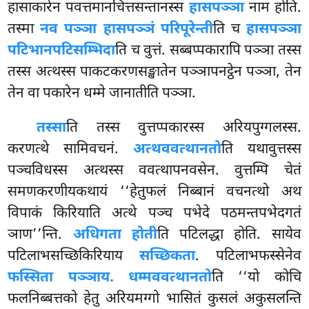
हासाकारेन पवत्तमानचित्तसन्तानस्स
हासपञ्ञा
नाम होति.
तस्मा
नव पञ्ञा हासपञ्ञं परिपूरेन्ती
ति च
हासपञ्ञा
पटिभानपटिसम्भिदा
ति च वुत्तं. सब्बप्पकारापि पञ्ञा तस्स
तस्स अत्थस्स पाकटकरणसङ्खातेन पञ्ञापनट्ठेन पञ्ञा, तेन
तेन वा पकारेन धम्मे जानातीति पञ्ञा.
तस्सा
ति
तस्स वुत्तप्पकारस्स अरियपुग्गलस्स.
करणत्थे सामिवचनं.
अत्थववत्थानतो
ति यथावुत्तस्स
पञ्चविधस्स अत्थस्स ववत्थापनवसेन. वुत्तम्पि चेतं
समणकरणीयकथायं
‘‘हेतुफलं निब्बानं वचनत्थो अथ
विपाकं किरियाति अत्थे पञ्च पभेदे पठमन्तपभेदगतं
ञाण’’न्ति.
अधिगता होती
ति पटिलद्धा होति. सायेव
पटिलाभसच्छिकिरियाय
सच्छिकता
. पटिलाभफस्सेनेव
फस्सिता पञ्ञाय. धम्मववत्थानतो
ति ‘‘यो कोचि
फलनिब्बत्तको हेतु अरियमग्गो भासितं कुसलं अकुसलन्ति