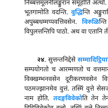
निब्बत्तमूलनीलङ्कुरानं समूहोति अत्थ
भूतगामोति वदन्ति.
वुद्धि
न्ति अङ्कु
अपुब्बधम्मप्पवत्तिवसेन.
विरुळि
न्
विपुलत्तन्तिपि पाठो. अथ वा एतानि 
२४
. सुत्तन्तनिद्देसे
सम्मादिट्ठिया
सम्पयोगतो च आरम्मणतो च वत्तमान
विक्खम्भनवसेन दूरीकरणवसेन व
पठमज्झानमेव वुत्तं. तस्मिं वुत्ते सेस
नाम होति.
तदङ्गविवेको
ति तेन ते