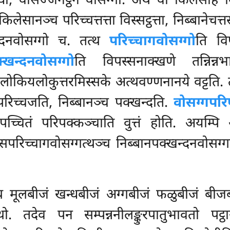
ोधो, वोसज्जनट्ठेन वोसग्गो. अथ वा किलेसेहि विव
िलेसानञ्च परिच्चत्तत्ता विस्सट्ठत्ता, निब्बानेचत्
न्दनवोसग्गो च. तत्थ
परिच्चागवोसग्गो
ति वि
्खन्दनवोसग्गो
ति विपस्सनाक्खणे तन्निन्
ं
लोकियलोकुत्तरमिस्सके अत्थवण्णनानये वट्टति.
 परिच्चजति, निब्बानञ्च पक्खन्दति.
वोसग्गपर
पच्चितं परिपक्कञ्चाति वुत्तं होति. अयम्पि
ेसपरिच्चागवोसग्गत्थञ्च
निब्बानपक्खन्दनवोसग्
थ मूलबीजं खन्धबीजं अग्गबीजं फळुबीजं बीजब
 तदेव पन सम्पन्ननीलङ्कुरपातुभावतो पट्