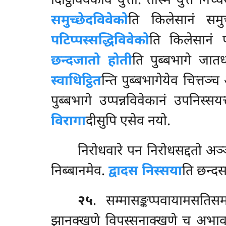
दिट्ठिविवेकोव वुत्तो. तस्मिं वुत्ते न
समुच्छेदविवेको
ति किलेसानं समु
पटिप्पस्सद्धिविवेको
ति किलेसानं प
छन्दजातो होती
ति पुब्बभागे जात
स्वाधिट्ठित
न्ति पुब्बभागेयेव चित्तञ्च
पुब्बभागे उप्पन्नविवेकानं
उपनिस्सयत्
विरागा
दीसुपि एसेव नयो.
निरोधवारे पन निरोधसद्दतो अञ्
निब्बानमेव.
द्वादस निस्सया
ति छन्दसद
२५
. सम्मासङ्कप्पवायामसतिस
झानक्खणे विपस्सनाक्खणे च अभावा 