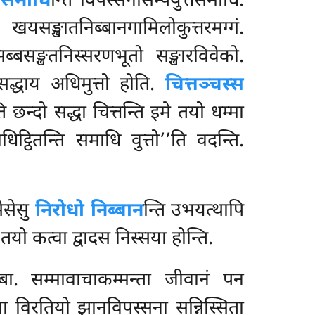
ं समाधि
न्ति विपस्सनासम्पयुत्तसमाधिं.
ि खयसङ्खातनिब्बानगामिलोकुत्तरमग्गं.
ब्बसङ्खतनिस्सरणभूतो सङ्खारविवेको.
 सद्धाय अधिमुत्तो होति.
चित्तञ्चस्स
इति छन्दो सद्धा
चित्तन्ति इमे तयो धम्मा
िट्ठितन्ति समाधि वुत्तो’’ति वदन्ति.
सेसेसु
निरोधो निब्बान
न्ति उभयत्थापि
तयो कत्वा द्वादस निस्सया होन्ति.
बा. सम्मावाचाकम्मन्ता जीवानं पन
 विरतियो झानविपस्सना सन्निस्सिता