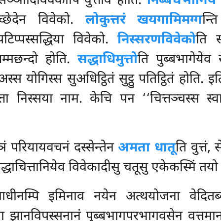
िच्चसञ्ञादिविवेकोपि वुत्तोव होति.
निब्बेधभागिय
च्छेदेन विवेको.
लोकुत्तरं खयगामिमग्ग
न्त
टिप्पस्सद्धिया विवेको.
निस्सरणविवेको
ति स
धम्मछन्दो
होति.
सद्धाधिमुत्तो
ति पुब्बभागेयेव
 अस्स योगिस्स सुअधिट्ठितं सुट्ठु पतिट्ठितं होति. 
ता निस्सया नाम. केचि पन ‘‘चित्तञ्चस्स स्वाध
ञं परियायवचनं दस्सेन्तेन
अमता धातू
ति वुत्तं, 
्धाचित्तानियेव विवेकादीसु चतूसु एकेकस्मिं तयो 
माधीनम्पि इमिनाव नयेन अत्थयोजना वेदितब्
झानविपस्सनानं पुब्बभागपरभागवसेन वत्तमाना