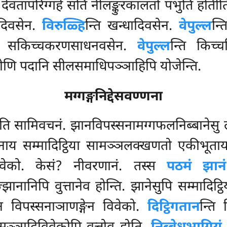
ो. देवतापरिग्गहे सति नीलङ्कुरकालतो पभुति होतीति
रादिवसेन.
विरुळ्हि
न्ति खन्धादिवसेन.
वेपुल्ल
न्
ति सकिच्चकरणसाधनवसेन.
वेपुल्ल
न्ति किच्च
तीणि पदानि सीलसमाधिपञ्ञाहिपि योजेन्ति.
मग्गङ्गनिद्देसवण्णना
ति सामिवचनं. झानविपस्सनामग्गफलनिब्बानेसु ल
ाय सम्मादिट्ठिया सामञ्ञलक्खणतो एकीभूताय 
िवेको. केसं? नीवरणानं. तस्स
पठमं झान
ज्झानानिपि वुत्तानेव होन्ति. झानेसुपि सम्मादिट्
न विपस्सनाञाणङ्गेन विवेको.
दिट्ठिगतान
न्ति 