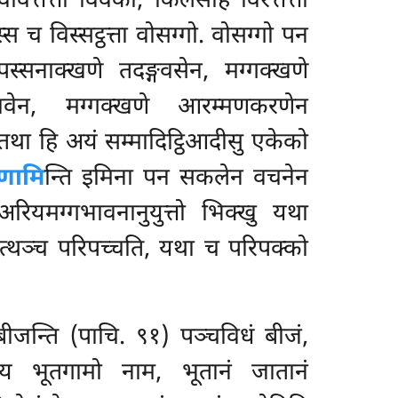
ित्तत्ता विवेको, किलेसेहि विरत्तत्ता
तस्स च विस्सट्ठत्ता वोसग्गो. वोसग्गो पन
पस्सनाक्खणे तदङ्गवसेन, मग्गक्खणे
नभावेन, मग्गक्खणे आरम्मणकरणेन
 तथा हि अयं सम्मादिट्ठिआदीसु एकेको
िणामि
न्ति इमिना पन सकलेन वचनेन
 अरियमग्गभावनानुयुत्तो भिक्खु यथा
गत्थञ्च परिपच्चति, यथा च परिपक्को
ीजन्ति (पाचि. ९१) पञ्चविधं बीजं,
ठाय भूतगामो नाम, भूतानं जातानं