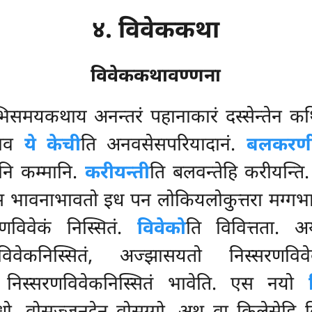
४. विवेककथा
विवेककथावण्णना
मयकथाय अनन्तरं पहानाकारं दस्सेन्तेन कथित
 ताव
ये केची
ति अनवसेसपरियादानं.
बलकरण
नि कम्मानि.
करीयन्ती
ति बलवन्तेहि करीयन्ति
्स भावनाभावतो इध पन लोकियलोकुत्तरा मग्गभा
सरणविवेकं निस्सितं.
विवेको
ति विवित्तता. अय
विवेकनिस्सितं, अज्झासयतो निस्सरणविवे
तो निस्सरणविवेकनिस्सितं भावेति. एस नयो