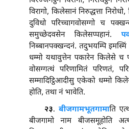
विरज्जनट्ठेन विरागो, निरोधट्ठेन निर
विरागो, किलेसानं निरुद्धत्ता निरोधो, क
दुविधो परिच्चागवोसग्गो च पक्ख
समुच्छेदवसेन किलेसप्पहानं.
पक
निब्बानपक्खन्दनं. तदुभयम्पि इमस्मि
धम्मो यथावुत्तेन पकारेन किलेसे च
वोसग्गत्थं परिणामितं परिणतं, परि
सम्मादिट्ठिआदीसु एकेको धम्मो किल
होति, तथा नं भावेति.
२३
.
बीजगामभूतगामा
ति
एत्
बीजगामो नाम बीजसमूहोति अत्थो.