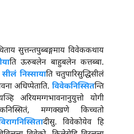
ाय सुत्तन्तपुब्बङ्गमाय विवेककथाय
ीया
ति ऊरुबलेन बाहुबलेन कत्तब्बा.
.
सीलं निस्साया
ति चतुपारिसुद्धिसीलं
वना अधिप्पेताति.
विवेकनिस्सित
न्ति
ञ्हि अरियमग्गभावनानुयुत्तो योगी
कनिस्सितं, मग्गक्खणे किच्चतो
विरागनिस्सिता
दीसु. विवेकोयेव हि