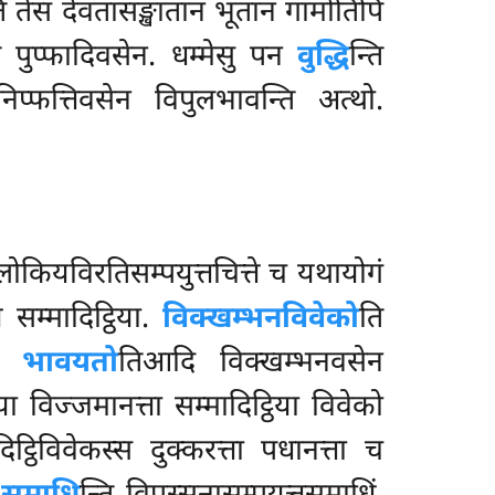
 तेसं देवतासङ्खातानं भूतानं गामोतिपि
ति पुप्फादिवसेन. धम्मेसु पन
वुद्धि
न्ति
निप्फत्तिवसेन विपुलभावन्ति अत्थो.
ोकियविरतिसम्पयुत्तचित्ते च यथायोगं
सम्मादिट्ठिया.
विक्खम्भनविवेको
ति
ं भावयतो
तिआदि विक्खम्भनवसेन
ठिया विज्जमानत्ता सम्मादिट्ठिया विवेको
दिट्ठिविवेकस्स दुक्करत्ता पधानत्ता च