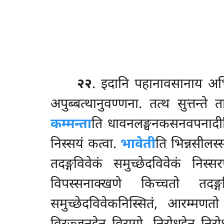
२२
. इदानि
पहानावसानाय अभिस
अपुब्बत्थानुवण्णना. तत्थ सुत्तन्ते
कम्मन्ता
ति धावनलङ्घनकसनवपनादी
निस्सयं कत्वा.
भावेती
ति भिन्नसीलस
तदङ्गविवेकं समुच्छेदविवेकं निस्
विपस्सनाक्खणे किच्चतो तदङ्ग
समुच्छेदविवेकनिस्सितं, आरम्मण