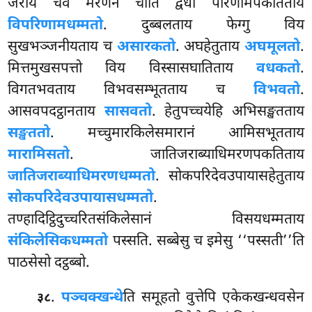
जराय चेव मरणेन चाति द्वेधा परिणामपकतिताय
विपरिणामधम्मतो
. दुब्बलताय फेग्गु विय
सुखभञ्जनीयताय च
असारकतो
. अघहेतुताय
अघमूलतो
.
मित्तमुखसपत्तो विय विस्सासघातिताय
वधकतो
.
विगतभवताय विभवसम्भूतताय च
विभवतो
.
आसवपदट्ठानताय
सासवतो
. हेतुपच्चयेहि
अभिसङ्खतताय
सङ्खततो
. मच्चुमारकिलेसमारानं आमिसभूतताय
मारामिसतो
. जातिजराब्याधिमरणपकतिताय
जातिजराब्याधिमरणधम्मतो
. सोकपरिदेवउपायासहेतुताय
सोकपरिदेवउपायासधम्मतो
.
तण्हादिट्ठिदुच्चरितसंकिलेसानं विसयधम्मताय
संकिलेसिकधम्मतो
पस्सति. सब्बेसु च इमेसु ‘‘पस्सती’’ति
पाठसेसो दट्ठब्बो.
.
पञ्चक्खन्धे
ति समूहतो वुत्तेपि एकेकखन्धवसेन
३८