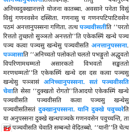
अनिच्चानुपस्सना
तिआदिमाह. तासु यथानुरूपं
अनिच्चदुक्खानत्तत्ते योजना कातब्बा. अवसाने पनेता विसुं
विसुं गणनवसेन दस्सिता. गणनासु च गणनपटिपाटिवसेन
पठमं अनत्तानुपस्सना गणिता. तत्थ
पञ्चवीसती
ति ‘‘परतो
रित्ततो तुच्छतो सुञ्ञतो अनत्ततो’’ति एकेकस्मिं खन्धे पञ्च
पञ्च कत्वा पञ्चसु खन्धेसु पञ्चवीसति
अनत्तानुपस्सना
.
पञ्ञासा
ति ‘‘अनिच्चतो पलोकतो चलतो पभङ्गुतो अद्धुवतो
विपरिणामधम्मतो असारकतो विभवतो सङ्खततो
मरणधम्मतो’’ति एकेकस्मिं खन्धे दस दस कत्वा पञ्चसु
खन्धेसु पञ्ञासं
अनिच्चानुपस्सना. सतं पञ्चवीसति
चेवा
ति सेसा ‘‘दुक्खतो रोगतो’’तिआदयो
एकेकस्मिं खन्धे
पञ्चवीसति पञ्चवीसति कत्वा पञ्चसु खन्धेसु
पञ्चवीसतिसतं
दुक्खानुपस्सना. यानि दुक्खे पवुच्चरे
ति
या अनुपस्सना दुक्खे खन्धपञ्चके गणनवसेन पवुच्चन्ति, ता
📜
सतं पञ्चवीसति चेवाति सम्बन्धो वेदितब्बो. ‘‘यानी’’ति चेत्थ