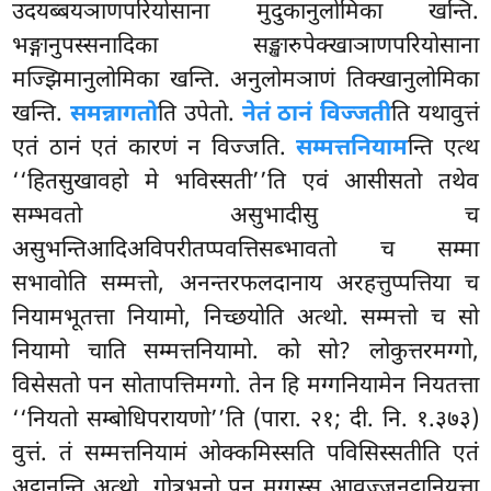
उदयब्बयञाणपरियोसाना मुदुकानुलोमिका खन्ति.
भङ्गानुपस्सनादिका सङ्खारुपेक्खाञाणपरियोसाना
मज्झिमानुलोमिका खन्ति. अनुलोमञाणं तिक्खानुलोमिका
खन्ति.
समन्नागतो
ति उपेतो.
नेतं ठानं विज्जती
ति यथावुत्तं
एतं ठानं एतं कारणं न विज्जति.
सम्मत्तनियाम
न्ति एत्थ
‘‘हितसुखावहो मे भविस्सती’’ति एवं आसीसतो तथेव
सम्भवतो
असुभादीसु च
असुभन्तिआदिअविपरीतप्पवत्तिसब्भावतो च सम्मा
सभावोति सम्मत्तो, अनन्तरफलदानाय अरहत्तुप्पत्तिया च
नियामभूतत्ता नियामो, निच्छयोति अत्थो. सम्मत्तो च सो
नियामो चाति सम्मत्तनियामो. को सो? लोकुत्तरमग्गो,
विसेसतो पन सोतापत्तिमग्गो. तेन हि मग्गनियामेन नियतत्ता
‘‘नियतो सम्बोधिपरायणो’’ति (पारा. २१; दी. नि. १.३७३)
वुत्तं. तं सम्मत्तनियामं ओक्कमिस्सति पविसिस्सतीति एतं
अट्ठानन्ति अत्थो. गोत्रभुनो पन मग्गस्स आवज्जनट्ठानियत्ता