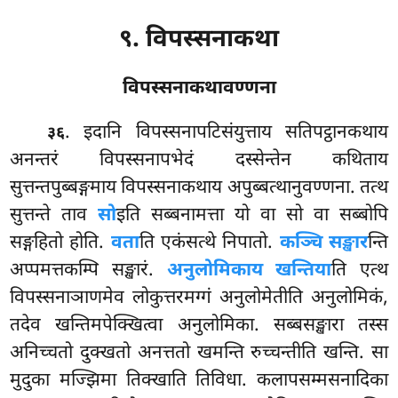
९. विपस्सनाकथा
विपस्सनाकथावण्णना
. इदानि
विपस्सनापटिसंयुत्ताय सतिपट्ठानकथाय
३६
अनन्तरं विपस्सनापभेदं दस्सेन्तेन कथिताय
सुत्तन्तपुब्बङ्गमाय विपस्सनाकथाय अपुब्बत्थानुवण्णना. तत्थ
सुत्तन्ते ताव
सो
इति सब्बनामत्ता यो
वा सो वा सब्बोपि
सङ्गहितो होति.
वता
ति एकंसत्थे निपातो.
कञ्चि सङ्खार
न्ति
अप्पमत्तकम्पि सङ्खारं.
अनुलोमिकाय खन्तिया
ति एत्थ
विपस्सनाञाणमेव लोकुत्तरमग्गं अनुलोमेतीति अनुलोमिकं,
तदेव खन्तिमपेक्खित्वा अनुलोमिका. सब्बसङ्खारा तस्स
अनिच्चतो दुक्खतो अनत्ततो खमन्ति रुच्चन्तीति खन्ति. सा
मुदुका मज्झिमा तिक्खाति तिविधा. कलापसम्मसनादिका