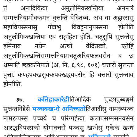
तं अनादियित्वा अनुलोमिकखन्तिया अनन्तरं
सम्मत्तनियामोक्कमनं वुत्तन्ति वेदितब्बं. अथ वा अट्ठारससु
महाविपस्सनासु गोत्रभु विवट्टनानुपस्सना होतीति
अनुलोमिकखन्तिया एव सङ्गहिता होति. चतूसुपि सुत्तन्तेसु
इमिनाव नयेन अत्थो वेदितब्बो. एतेहि
अनुलोमिकखन्तिसम्मत्तनियामचतुअरियफलवसेन च छ
धम्माति छक्कनिपाते
(अ. नि. ६.९८, १०१) चत्तारो सुत्तन्ता
वुत्ता. कण्हपक्खसुक्कपक्खद्वयवसेन हि चत्तारो सुत्तन्ताव
होन्तीति.
.
कतिहाकारेही
तिआदिके पुच्छापुब्बङ्गमे
३७
सुत्तन्तनिद्देसे
पञ्चक्खन्धे अनिच्चतो
तिआदीसु नामरूपञ्च
नामरूपस्स पच्चये च परिग्गहेत्वा कलापसम्मसनवसेन
आरद्धविपस्सको योगावचरो पञ्चसु खन्धेसु एकेकं खन्धं