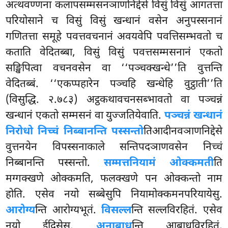
अत्थवण्णना कलापसम्मसनञाणनिद्देसे विसुं विसुं आगतत्ता
परियोसाने च विसुं विसुं खन्धानं वसेन अनुपस्सनानं
गणितत्ता समूहे पवत्तवचनानं अवयवेपि पवत्तिसम्भवतो च
कताति वेदितब्बा, विसुं विसुं पवत्तसम्मसनानं एकतो
सङ्खिपित्वा वचनवसेन वा ‘‘पञ्चक्खन्धे’’ति वुत्तन्ति
वेदितब्बं. ‘‘एकप्पहारेन पञ्चहि खन्धेहि वुट्ठाती’’ति
(विसुद्धि. २.७८३) अट्ठकथावचनसब्भावतो वा पञ्चन्नं
खन्धानं एकतो सम्मसनं वा युज्जतियेवाति.
पञ्चन्नं खन्धानं
निरोधो निच्चं निब्बानन्ति पस्सन्तो
तिआदीनवञाणनिद्देसे
वुत्तनयेन विपस्सनाकाले सन्तिपदञाणवसेन निच्चं
निब्बानन्ति पस्सन्तो.
सम्मत्तनियामं ओक्कमती
ति
मग्गक्खणे ओक्कमति, फलक्खणे पन ओक्कन्तो नाम
होति. एसेव नयो सब्बेसुपि नियामोक्कमनपरियायेसु.
आरोग्य
न्ति आरोग्यभूतं.
विसल्ल
न्ति सल्लविरहितं. एसेव
नयो ईदिसेसु.
अनाबाध
न्ति आबाधविरहितं,