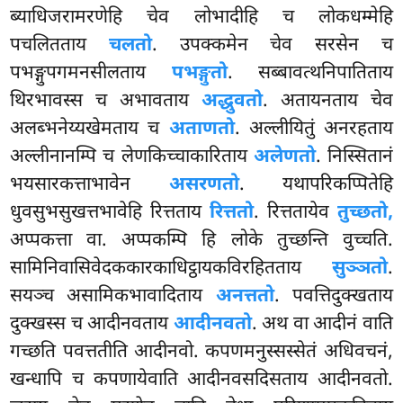
ब्याधिजरामरणेहि चेव लोभादीहि च लोकधम्मेहि
पचलितताय
चलतो
. उपक्कमेन चेव सरसेन च
पभङ्गुपगमनसीलताय
पभङ्गुतो
. सब्बावत्थनिपातिताय
थिरभावस्स च अभावताय
अद्धुवतो
. अतायनताय चेव
अलब्भनेय्यखेमताय च
अताणतो
. अल्लीयितुं अनरहताय
अल्लीनानम्पि च लेणकिच्चाकारिताय
अलेणतो
. निस्सितानं
भयसारकत्ताभावेन
असरणतो
. यथापरिकप्पितेहि
धुवसुभसुखत्तभावेहि रित्तताय
रित्ततो
. रित्ततायेव
तुच्छतो,
अप्पकत्ता वा. अप्पकम्पि हि लोके तुच्छन्ति वुच्चति.
सामिनिवासिवेदककारकाधिट्ठायकविरहितताय
सुञ्ञतो
.
सयञ्च असामिकभावादिताय
अनत्ततो
. पवत्तिदुक्खताय
दुक्खस्स च आदीनवताय
आदीनवतो
. अथ वा आदीनं वाति
गच्छति पवत्ततीति आदीनवो. कपणमनुस्सस्सेतं अधिवचनं,
खन्धापि च कपणायेवाति आदीनवसदिसताय आदीनवतो.