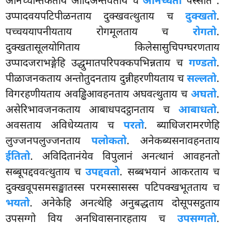
अनिच्चन्तिकताय आदिअन्तवताय च
अनिच्चतो
पस्सति
.
उप्पादवयपटिपीळनताय दुक्खवत्थुताय च
दुक्खतो
.
पच्चययापनीयताय रोगमूलताय च
रोगतो
.
दुक्खतासूलयोगिताय किलेसासुचिपग्घरणताय
उप्पादजराभङ्गेहि उद्धुमातपरिपक्कपभिन्नताय च
गण्डतो
.
पीळाजनकताय अन्तोतुदनताय दुन्नीहरणीयताय च
सल्लतो
.
विगरहणीयताय अवड्ढिआवहनताय अघवत्थुताय च
अघतो
.
असेरिभावजनकताय आबाधपदट्ठानताय च
आबाधतो
.
अवसताय अविधेय्यताय च
परतो
. ब्याधिजरामरणेहि
लुज्जनपलुज्जनताय
पलोकतो
. अनेकब्यसनावहनताय
ईतितो
. अविदितानंयेव विपुलानं अनत्थानं आवहनतो
सब्बूपद्दववत्थुताय च
उपद्दवतो
. सब्बभयानं आकरताय च
दुक्खवूपसमसङ्खातस्स परमस्सासस्स पटिपक्खभूतताय च
भयतो
. अनेकेहि अनत्थेहि अनुबद्धताय दोसूपसट्ठताय
उपसग्गो विय अनधिवासनारहताय च
उपसग्गतो
.