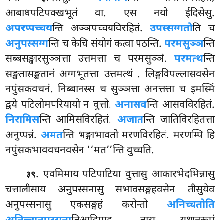
आबाधपटिपक्खभूतं वा. एस नयो ईदिसेसु.
अपरप्पच्चय
न्ति अञ्ञपच्चयविरहितं.
उपस्सग्गतो
ति च
अनुपस्सग्ग
न्ति च केचि संयोगं कत्वा पठन्ति.
परमसुञ्ञ
न्ति
सब्बसङ्खारसुञ्ञत्ता उत्तमत्ता च परमसुञ्ञं.
परमत्थ
न्ति
सङ्खतासङ्खतानं अग्गभूतत्ता उत्तमत्थं
. लिङ्गविपल्लासवसेन
नपुंसकवचनं. निब्बानस्स च सुञ्ञत्ता अनत्तत्ता च इमस्मिं
द्वये पटिलोमपरियायो न वुत्तो.
अनासव
न्ति आसवविरहितं.
निरामिस
न्ति आमिसविरहितं.
अजात
न्ति जातिविरहितत्ता
अनुप्पन्नं.
अमत
न्ति भङ्गाभावतो मरणविरहितं. मरणम्पि हि
नपुंसकभाववचनवसेन ‘‘मत’’न्ति वुच्चति.
. एवमिमाय पटिपाटिया वुत्तासु आकारभेदभिन्नासु
३९
चत्तालीसाय अनुपस्सनासु सभावसङ्गहवसेन तीसुयेव
अनुपस्सनासु एकसङ्गहं
करोन्तो
अनिच्चतोति