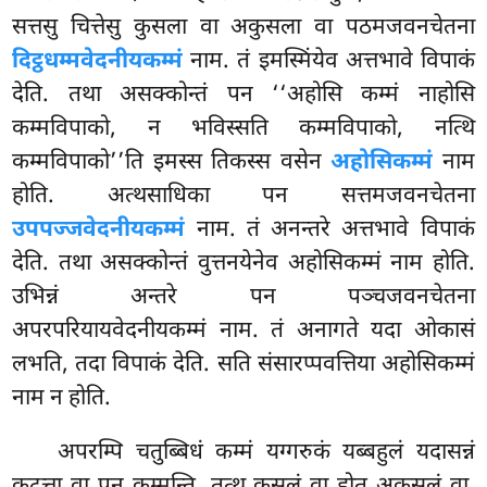
सत्तसु चित्तेसु कुसला वा अकुसला वा पठमजवनचेतना
दिट्ठधम्मवेदनीयकम्मं
नाम. तं इमस्मिंयेव अत्तभावे विपाकं
देति. तथा असक्कोन्तं पन ‘‘अहोसि कम्मं नाहोसि
कम्मविपाको, न भविस्सति कम्मविपाको, नत्थि
कम्मविपाको’’ति इमस्स तिकस्स वसेन
अहोसिकम्मं
नाम
होति. अत्थसाधिका पन सत्तमजवनचेतना
उपपज्जवेदनीयकम्मं
नाम. तं अनन्तरे अत्तभावे विपाकं
देति. तथा असक्कोन्तं वुत्तनयेनेव अहोसिकम्मं नाम होति.
उभिन्नं अन्तरे पन पञ्चजवनचेतना
अपरपरियायवेदनीयकम्मं नाम. तं अनागते यदा ओकासं
लभति, तदा विपाकं देति. सति संसारप्पवत्तिया अहोसिकम्मं
नाम न होति.
अपरम्पि चतुब्बिधं कम्मं यग्गरुकं यब्बहुलं यदासन्नं