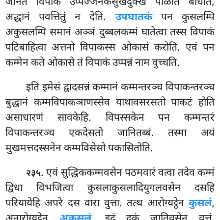
जनिते विपाके उप्पज्जनकसुखदुक्खं पीळेति बाधति,
अद्धानं पवत्तितुं न देति.
उपघातकं
पन कुसलम्पि
अकुसलम्पि समानं अञ्ञं दुब्बलकम्मं घातेत्वा तस्स विपाकं
पटिबाहित्वा अत्तनो विपाकस्स ओकासं करोति. एवं पन
कम्मेन कते ओकासे तं विपाकं उप्पन्नं नाम वुच्चति.
इति इमेसं द्वादसन्नं कम्मानं कम्मन्तरञ्च विपाकन्तरञ्च
बुद्धानं कम्मविपाकञाणस्सेव याथावसरसतो पाकटं होति
असाधारणं सावकेहि. विपस्सकेन पन कम्मन्तरं
विपाकन्तरञ्च एकदेसतो जानितब्बं. तस्मा अयं
मुखमत्तदस्सनेन कम्मविसेसो पकासितोति.
. एवं सुद्धिककम्मवसेन पठमवारं वत्वा तदेव कम्मं
२३५
द्विधा विभजित्वा कुसलाकुसलादियुगलवसेन दसहि
परियायेहि अपरे दस वारा वुत्ता. तत्थ आरोग्यट्ठेन
कुसलं,
अनारोग्यट्ठेन
अकुसलं,
इदं दुकं जातिवसेन वुत्तं.