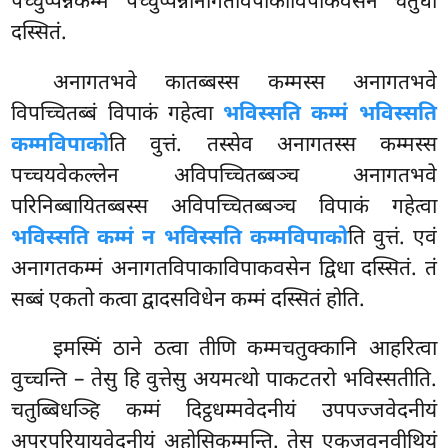
पच्चुप्पन्नकम्मं पच्चुप्पन्नानागतविपाकाविपाकवसेन चतुधा
दस्सितं.
अनागतभवे कातब्बस्स कम्मस्स अनागतभवे
विपच्चितब्बं विपाकं गहेत्वा
भविस्सति कम्मं भविस्सति
कम्मविपाको
ति वुत्तं. तस्सेव अनागतस्स
कम्मस्स
पच्चयवेकल्लेन अविपच्चितब्बञ्च अनागतभवे
परिनिब्बायितब्बस्स अविपच्चितब्बञ्च विपाकं गहेत्वा
भविस्सति कम्मं न भविस्सति कम्मविपाको
ति वुत्तं. एवं
अनागतकम्मं अनागतविपाकाविपाकवसेन द्विधा दस्सितं. तं
सब्बं एकतो कत्वा द्वादसविधेन कम्मं दस्सितं होति.
इमस्मिं ठाने ठत्वा तीणि कम्मचतुक्कानि आहरित्वा
वुच्चन्ति – तेसु हि वुत्तेसु अयमत्थो पाकटतरो भविस्सतीति.
चतुब्बिधञ्हि कम्मं दिट्ठधम्मवेदनीयं उपपज्जवेदनीयं
अपरपरियायवेदनीयं अहोसिकम्मन्ति. तेसु एकजवनवीथियं