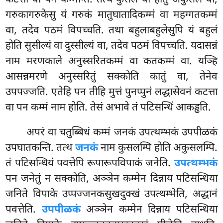
कटत्ता वा पन कम्मन्ति. तत्थ कुसलं वा होतु अकुसलं वा,
गरुकागरुकेसु यं गरुकं मातुघातादिकम्मं वा महग्गतकम्मं
वा, तदेव पठमं विपच्चति. तथा बहुलाबहुलेसुपि यं बहुलं
होति सुसील्यं वा दुस्सील्यं वा, तदेव पठमं विपच्चति. यदासन्नं
नाम मरणकाले अनुस्सरितकम्मं वा कतकम्मं वा. यञ्हि
आसन्नमरणे अनुस्सरितुं सक्कोति कातुं वा, तेनेव
उपपज्जति. एतेहि पन तीहि मुत्तं पुनप्पुनं लद्धासेवनं कटत्ता
वा पन कम्मं नाम होति. तेसं अभावे तं पटिसन्धिं आकड्ढति.
अपरं
वा चतुब्बिधं कम्मं जनकं उपत्थम्भकं उपपीळकं
उपघातकन्ति. तत्थ
जनकं
नाम कुसलम्पि होति अकुसलम्पि.
तं पटिसन्धियं पवत्तेपि रूपारूपविपाकं
जनेति.
उपत्थम्भकं
पन जनेतुं न सक्कोति, अञ्ञेन कम्मेन दिन्नाय पटिसन्धिया
जनिते विपाके उप्पज्जनकसुखदुक्खं उपत्थम्भेति, अद्धानं
पवत्तेति.
उपपीळकं
अञ्ञेन कम्मेन दिन्नाय पटिसन्धिया