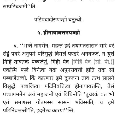
सम्पटिच्छामी’’ति.
पटिपदादोसपञ्हो चतुत्थो.
५. हीनायावत्तनपञ्हो
. ‘‘भन्ते नागसेन, महन्तं इदं तथागतसासनं सारं वरं
५
सेट्ठं पवरं अनुपमं परिसुद्धं विमलं पण्डरं अनवज्जं, न युत्तं
गिहिं तावतकं पब्बजेतुं, गिही येव
[गिहिं येव (सी. पी.)]
एकस्मिं फले विनेत्वा यदा अपुनरावत्ती होति तदा सो
पब्बाजेतब्बो. किं कारणा? इमे दुज्जना ताव तत्थ सासने
विसुद्धे पब्बजित्वा पटिनिवत्तित्वा हीनायावत्तन्ति, तेसं
पच्चागमनेन अयं महाजनो एवं विचिन्तेति ‘तुच्छकं वत भो
एतं समणस्स गोतमस्स सासनं भविस्सति, यं इमे
पटिनिवत्तन्ती’ति, इदमेत्थ कारण’’न्ति.