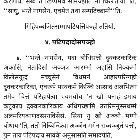
करणीयं, सब्बं तं खिप्पमेव समिज्झति नो चिररत्ताया’’ति.
‘‘साधु, भन्ते नागसेन, एवमेतं तथा सम्पटिच्छामी’’ति.
गिहिपब्बजितसम्मापटिपत्तिपञ्हो ततियो.
४. पटिपदादोसपञ्हो
. ‘‘भन्ते
नागसेन, यदा बोधिसत्तो दुक्करकारिकं
४
अकासि, नेतादिसो अञ्ञत्र आरम्भो अहोसि निक्कमो
किलेसयुद्धं मच्चुसेनं विधमनं आहारपरिग्गहो
दुक्करकारिका, एवरूपे परक्कमे किञ्चि अस्सादं अलभित्वा
तमेव चित्तं परिहापेत्वा एवमवोच ‘न खो पनाहं इमाय
कटुकाय दुक्करकारिकाय अधिगच्छामि उत्तरिमनुस्सधम्मं
अलमरियञाणदस्सनविसेसं, सिया नु खो अञ्ञो मग्गो
बोधाया’ति, ततो निब्बिन्दित्वा अञ्ञेन मगेन सब्बञ्ञुतं पत्तो,
पुन ताय पटिपदाय सावके अनुसासति समादपेति.