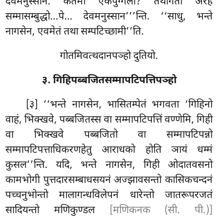
देवमनुस्सानं. कतमो एकपुग्गलो? तथागतो अरहं
सम्मासम्बुद्धो…पे… देवमनुस्सान’’’न्ति. ‘‘साधु, भन्ते
नागसेन, एवमेतं तथा सम्पटिच्छामी’’ति.
गोतमिवत्थदानपञ्हो दुतियो.
३. गिहिपब्बजितसम्मापटिपत्तिपञ्हो
[३] ‘‘भन्ते नागसेन, भासितम्पेतं भगवता ‘गिहिनो
वाहं, भिक्खवे, पब्बजितस्स वा सम्मापटिपत्तिं
वण्णेमि, गिही
वा भिक्खवे पब्बजितो वा सम्मापटिपन्नो
सम्मापटिपत्ताधिकरणहेतु आराधको होति ञायं
धम्मं
कुसल’’न्ति. यदि, भन्ते नागसेन, गिही ओदातवसनो
कामभोगी पुत्तदारसम्बाधसयनं अज्झावसन्तो कासिकचन्दनं
पच्चनुभोन्तो मालागन्धविलेपनं धारेन्तो जातरूपरजतं
सादियन्तो मणिकुण्डल
[मणिकनक (सी. पी.)]