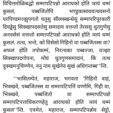
विचित्तमोळिबद्धो सम्मापटिपन्नो आराधको होति ञायं धम्मं
कुसलं, पब्बजितोपि भण्डुकासाववत्थवसनो
परपिण्डमज्झुपगतो चतूसु सीलक्खन्धेसु सम्मापरिपूरकारी
दियड्ढेसु सिक्खापदसतेसु समादाय वत्तन्तो तेरससु धुतगुणेसु
अनवसेसं वत्तन्तो सम्मापटिपन्नो आराधको होति ञायं धम्मं
कुसलं. तत्थ, भन्ते, को विसेसो गिहिनो वा पब्बजितस्स वा?
अफलं होति तपोकम्मं, निरत्थका पब्बज्जा. वञ्झा
सिक्खापदगोपना, मोघं धुतगुणसमादानं, किं तत्थ
दुक्खमनुचिण्णेन, ननु नाम सुखेनेव सुखं अधिगन्तब्ब’’न्ति.
‘‘भासितम्पेतं, महाराज, भगवता ‘गिहिनो वाहं,
भिक्खवे, पब्बजितस्स वा सम्मापटिपत्तिं
वण्णेमि, गिही वा,
भिक्खवे, पब्बजितो वा सम्मापटिपन्नो
सम्मापटिपत्ताधिकरणहेतु आराधको होति ञायं धम्मं
कुसल’’न्ति. एवमेतं, महाराज, सम्मापटिपन्नोव सेट्ठो,