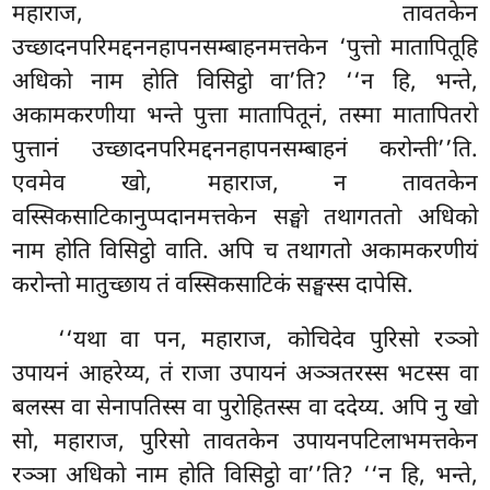
महाराज, तावतकेन
उच्छादनपरिमद्दननहापनसम्बाहनमत्तकेन ‘पुत्तो मातापितूहि
अधिको नाम होति विसिट्ठो वा’ति? ‘‘न हि, भन्ते,
अकामकरणीया भन्ते पुत्ता मातापितूनं, तस्मा मातापितरो
पुत्तानं उच्छादनपरिमद्दननहापनसम्बाहनं करोन्ती’’ति.
एवमेव खो, महाराज, न तावतकेन
वस्सिकसाटिकानुप्पदानमत्तकेन
सङ्घो तथागततो अधिको
नाम होति विसिट्ठो वाति. अपि च तथागतो अकामकरणीयं
करोन्तो मातुच्छाय तं वस्सिकसाटिकं सङ्घस्स दापेसि.
‘‘यथा वा पन, महाराज, कोचिदेव पुरिसो रञ्ञो
उपायनं आहरेय्य, तं राजा उपायनं अञ्ञतरस्स भटस्स वा
बलस्स वा सेनापतिस्स वा पुरोहितस्स वा ददेय्य. अपि नु खो
सो, महाराज, पुरिसो तावतकेन उपायनपटिलाभमत्तकेन
रञ्ञा अधिको नाम होति विसिट्ठो वा’’ति? ‘‘न हि, भन्ते,