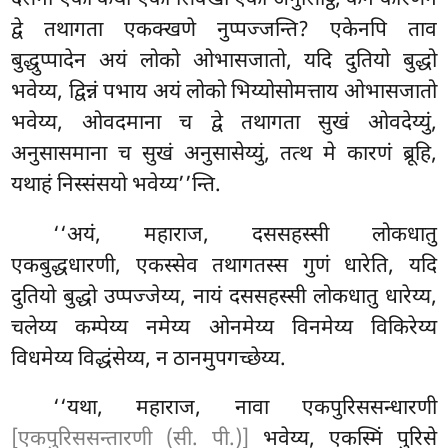
द्वे तथागता एकक्खणे नुप्पज्जन्ति? एकेनपि ताव
बुद्धुप्पादेन अयं लोको ओभासजातो, यदि दुतियो बुद्धो
भवेय्य, द्विन्नं पभाय अयं लोको भिय्योसोमत्ताय ओभासजातो
भवेय्य, ओवदमाना च द्वे तथागता सुखं ओवदेय्युं,
अनुसासमाना च सुखं अनुसासेय्युं, तत्थ मे कारणं ब्रूहि,
यथाहं निस्संसयो भवेय्य’’न्ति.
‘‘अयं, महाराज, दससहस्सी लोकधातु
एकबुद्धधारणी, एकस्सेव तथागतस्स गुणं धारेति, यदि
दुतियो बुद्धो उप्पज्जेय्य, नायं दससहस्सी लोकधातु धारेय्य,
चलेय्य कम्पेय्य नमेय्य ओनमेय्य विनमेय्य विकिरेय्य
विधमेय्य विद्धंसेय्य, न ठानमुपगच्छेय्य.
‘‘यथा, महाराज, नावा एकपुरिससन्धारणी
[एकपुरिससन्तारणी (सी. पी.)]
भवेय्य, एकस्मिं पुरिसे