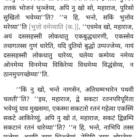
तत्तकं भोजनं भुञ्जेय्य, अपि नु खो सो, महाराज, पुरिसो
सुखितो भवेय्या’’ति? ‘‘न हि, भन्ते, सकिं भुत्तोव
मरेय्या’’ति
[भुत्तो वमेय्याति (क.)]
. ‘‘एवमेव खो, महाराज,
अयं दससहस्सी लोकधातु एकबुद्धधारणी, एकस्सेव
तथागतस्स गुणं धारेति, यदि दुतियो बुद्धो उप्पज्जेय्य, नायं
दससहस्सी लोकधातु धारेय्य, चलेय्य कम्पेय्य नमेय्य
ओनमेय्य विनमेय्य विकिरेय्य विधमेय्य विद्धंसेय्य, न
ठानमुपगच्छेय्या’’ति.
‘‘किं नु खो, भन्ते नागसेन, अतिधम्मभारेन पथवी
चलती’’ति? ‘‘इध, महाराज, द्वे सकटा रतनपरिपूरिता
भवेय्युं याव मुखसमा, एकस्मा सकटतो रतनं गहेत्वा एकस्मिं
सकटे आकिरेय्युं, अपि नु खो तं, महाराज, सकटं द्विन्नम्पि
सकटानं रतनं धारेय्या’’ति? ‘‘न हि, भन्ते, नाभिपि तस्स