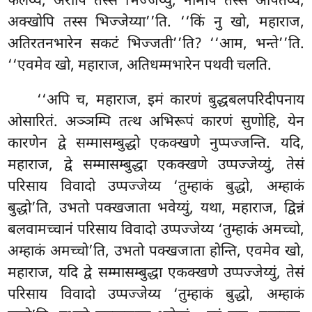
फलेय्य, अरापि तस्स भिज्जेय्युं, नेमिपि तस्स ओपतेय्य,
अक्खोपि तस्स भिज्जेय्या’’ति. ‘‘किं नु खो, महाराज,
अतिरतनभारेन सकटं भिज्जती’’ति? ‘‘आम, भन्ते’’ति.
‘‘एवमेव खो, महाराज, अतिधम्मभारेन पथवी चलति.
‘‘अपि च, महाराज, इमं कारणं बुद्धबलपरिदीपनाय
ओसारितं. अञ्ञम्पि तत्थ अभिरूपं कारणं सुणोहि, येन
कारणेन द्वे सम्मासम्बुद्धो एकक्खणे नुप्पज्जन्ति. यदि,
महाराज, द्वे सम्मासम्बुद्धा एकक्खणे उप्पज्जेय्युं, तेसं
परिसाय विवादो उप्पज्जेय्य ‘तुम्हाकं बुद्धो, अम्हाकं
बुद्धो’ति, उभतो पक्खजाता भवेय्युं, यथा, महाराज, द्विन्नं
बलवामच्चानं परिसाय विवादो उप्पज्जेय्य ‘तुम्हाकं अमच्चो,
अम्हाकं अमच्चो’ति, उभतो पक्खजाता होन्ति, एवमेव खो,
महाराज, यदि द्वे सम्मासम्बुद्धा एकक्खणे उप्पज्जेय्युं, तेसं
परिसाय विवादो उप्पज्जेय्य ‘तुम्हाकं
बुद्धो, अम्हाकं