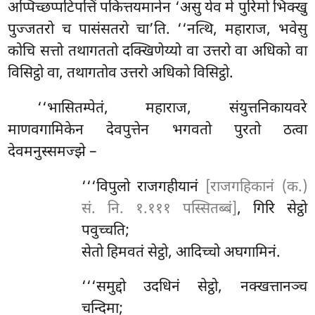
अप्पिच्छप्पटिपत्तिं पकित्तयमानेन ‘असु येव मे पुरिमो भिक्खु
पुज्जतरो च पासंसतरो चा’ति. ‘‘नत्थि, महाराज, भवेसु
कोचि सत्तो तथागततो दक्खिणेय्यो वा
उत्तरो वा अधिको वा
विसिट्ठो वा, तथागतोव उत्तरो अधिको विसिट्ठो.
‘‘भासितम्पेतं, महाराज, संयुत्तनिकायवरे
माणवगामिकेन देवपुत्तेन भगवतो पुरतो ठत्वा
देवमनुस्समज्झे –
‘‘‘विपुलो राजगहीयानं
[राजगहिकानं (क.)
सं. नि. १.१११ पस्सितब्बं]
, गिरि सेट्ठो
पवुच्चति;
सेतो हिमवतं सेट्ठो, आदिच्चो अघगामिनं.
‘‘‘समुद्दो उदधिनं सेट्ठो, नक्खत्तानञ्च
चन्दिमा;