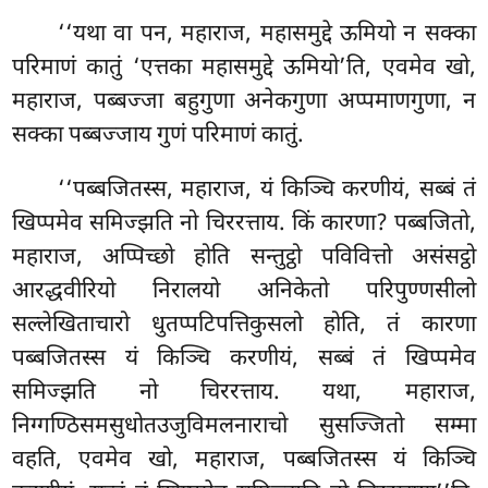
‘‘यथा वा पन, महाराज, महासमुद्दे ऊमियो न सक्का
परिमाणं कातुं ‘एत्तका महासमुद्दे ऊमियो’ति, एवमेव खो,
महाराज, पब्बज्जा बहुगुणा
अनेकगुणा अप्पमाणगुणा, न
सक्का पब्बज्जाय गुणं परिमाणं कातुं.
‘‘पब्बजितस्स, महाराज, यं किञ्चि करणीयं, सब्बं तं
खिप्पमेव समिज्झति नो चिररत्ताय. किं कारणा? पब्बजितो,
महाराज, अप्पिच्छो होति सन्तुट्ठो पविवित्तो असंसट्ठो
आरद्धवीरियो निरालयो अनिकेतो परिपुण्णसीलो
सल्लेखिताचारो धुतप्पटिपत्तिकुसलो होति, तं कारणा
पब्बजितस्स यं किञ्चि करणीयं, सब्बं तं खिप्पमेव
समिज्झति नो चिररत्ताय. यथा, महाराज,
निग्गण्ठिसमसुधोतउजुविमलनाराचो सुसज्जितो सम्मा
वहति, एवमेव खो, महाराज, पब्बजितस्स यं किञ्चि