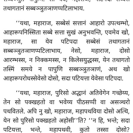
तथागतानं सब्बञ्ञुतञाणप्पटिलाभाय.
‘‘यथा, महाराज, सब्बेसं सत्तानं आहारो उपत्थम्भो,
आहारूपनिस्सिता सब्बे सत्ता सुखं अनुभवन्ति, एवमेव खो,
महाराज, सा येव पटिपदा सब्बेसं तथागतानं
सब्बञ्ञुतञाणप्पटिलाभाय, नेसो, महाराज, दोसो
आरम्भस्स, न निक्कमस्स, न किलेसयुद्धस्स, येन तथागतो
तस्मिं समये न पापुणि सब्बञ्ञुतञाणं, अथ खो
आहारूपरोधस्सेवेसो दोसो, सदा पटियत्ता येवेसा पटिपदा.
‘‘यथा, महाराज, पुरिसो अद्धानं अतिवेगेन गच्छेय्य,
तेन सो पक्खहतो वा भवेय्य
पीठसप्पी वा असञ्चरो
पथवितले. अपि नु खो, महाराज, महापथविया दोसो अत्थि,
येन सो पुरिसो पक्खहतो अहोसी’’ति? ‘‘न हि, भन्ते; सदा
पटियत्ता, भन्ते, महापथवी, कुतो तस्सा दोसो?