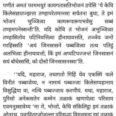
पणीतं अमतं परममधुरं कायगतासतिभोजनं ठपेसि ‘ये केचि
किलेसछातज्झत्ता तण्हापरेतमानसा सचेतना बुधा, ते इमं
भोजनं भुञ्जित्वा कामरूपारूपभवेसु सब्बं
तण्हमपनेस्सन्ती’ति. यदि कोचि तं भोजनं अभुञ्जित्वा
तण्हासितोव पटिनिवत्तित्वा हीनायावत्तति, तञ्ञेव जनो
गरहिस्सति ‘अयं जिनसासने पब्बजित्वा
तत्थ पतिट्ठं
अलभित्वा हीनायावत्तो, किं इमं अप्पटिपज्जन्तं जिनसासनं
सयं बोधेस्ससि, को दोसो जिनसासनस्सा’ति.
‘‘यदि, महाराज, तथागतो गिहिं येव एकस्मिं फले
विनीतं पब्बाजेय्य, न नामायं पब्बज्जा किलेसप्पहानाय
विसुद्धिया वा, नत्थि
पब्बज्जाय करणीयं. यथा, महाराज,
पुरिसो अनेकसतेन कम्मेन तळाकं खणापेत्वा परिसाय
एवमनुस्सावेय्य ‘मा मे, भोन्तो, केचि संकिलिट्ठा इमं तळाकं
ओतरथ, पवाहितरजोजल्ला परिसुद्धा विमलमट्ठा इमं तळाकं