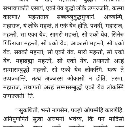
सभावपकति एसायं, एको येव बुद्धो लोके उप्पज्जति. कस्मा
कारणा? महन्तताय सब्बञ्ञुबुद्धगुणानं. अञ्ञम्पि,
महाराज, यं लोके महन्तं, तं एकं येव होति. पथवी, महाराज,
महन्ती, सा एका येव. सागरो महन्तो, सो एको येव. सिनेरु
गिरिराजा महन्तो, सो एको येव. आकासो महन्तो, सो एको
येव. सक्को महन्तो, सो एको येव. मारो महन्तो, सो एको
येव. महाब्रह्मा महन्तो, सो एको येव. तथागतो अरहं
सम्मासम्बुद्धो महन्तो, सो एको येव लोकस्मिं. यत्थ ते
उप्पज्जन्ति, तत्थ अञ्ञस्स ओकासो न होति, तस्मा,
महाराज, तथागतो अरहं सम्मासम्बुद्धो एको येव लोकस्मिं
उप्पज्जती’’ति.
‘‘सुकथितो, भन्ते नागसेन, पञ्हो ओपम्मेहि कारणेहि.
अनिपुणोपेतं सुत्वा अत्तमनो भवेय्य, किं पन मादिसो