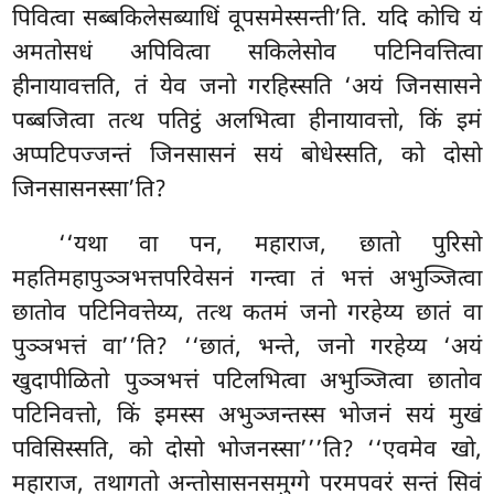
पिवित्वा सब्बकिलेसब्याधिं वूपसमेस्सन्ती’ति. यदि कोचि यं
अमतोसधं अपिवित्वा सकिलेसोव पटिनिवत्तित्वा
हीनायावत्तति, तं येव जनो गरहिस्सति ‘अयं जिनसासने
पब्बजित्वा तत्थ पतिट्ठं अलभित्वा हीनायावत्तो, किं इमं
अप्पटिपज्जन्तं जिनसासनं सयं बोधेस्सति, को दोसो
जिनसासनस्सा’ति?
‘‘यथा वा पन, महाराज, छातो पुरिसो
महतिमहापुञ्ञभत्तपरिवेसनं गन्त्वा तं भत्तं अभुञ्जित्वा
छातोव पटिनिवत्तेय्य, तत्थ कतमं जनो गरहेय्य छातं वा
पुञ्ञभत्तं वा’’ति? ‘‘छातं, भन्ते, जनो गरहेय्य
‘अयं
खुदापीळितो पुञ्ञभत्तं पटिलभित्वा अभुञ्जित्वा छातोव
पटिनिवत्तो, किं इमस्स अभुञ्जन्तस्स भोजनं सयं मुखं
पविसिस्सति, को दोसो भोजनस्सा’’’ति? ‘‘एवमेव खो,
महाराज, तथागतो अन्तोसासनसमुग्गे परमपवरं सन्तं सिवं