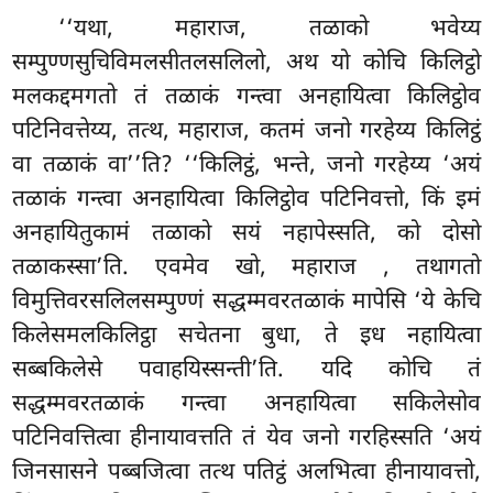
‘‘यथा, महाराज, तळाको भवेय्य
सम्पुण्णसुचिविमलसीतलसलिलो, अथ यो कोचि किलिट्ठो
मलकद्दमगतो तं तळाकं गन्त्वा अनहायित्वा किलिट्ठोव
पटिनिवत्तेय्य, तत्थ, महाराज, कतमं जनो गरहेय्य किलिट्ठं
वा तळाकं वा’’ति? ‘‘किलिट्ठं, भन्ते, जनो गरहेय्य
‘अयं
तळाकं गन्त्वा अनहायित्वा किलिट्ठोव पटिनिवत्तो, किं इमं
अनहायितुकामं तळाको सयं नहापेस्सति, को दोसो
तळाकस्सा’ति. एवमेव खो, महाराज
, तथागतो
विमुत्तिवरसलिलसम्पुण्णं सद्धम्मवरतळाकं मापेसि ‘ये केचि
किलेसमलकिलिट्ठा सचेतना बुधा, ते इध नहायित्वा
सब्बकिलेसे पवाहयिस्सन्ती’ति. यदि कोचि तं
सद्धम्मवरतळाकं गन्त्वा अनहायित्वा सकिलेसोव
पटिनिवत्तित्वा हीनायावत्तति तं येव जनो गरहिस्सति ‘अयं
जिनसासने पब्बजित्वा तत्थ पतिट्ठं अलभित्वा हीनायावत्तो,