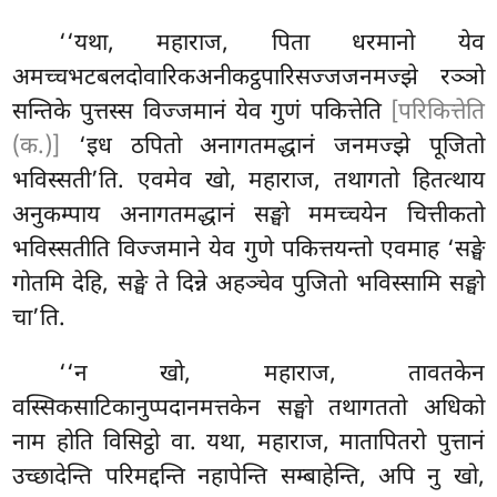
‘‘यथा, महाराज, पिता धरमानो येव
अमच्चभटबलदोवारिकअनीकट्ठपारिसज्जजनमज्झे रञ्ञो
सन्तिके पुत्तस्स विज्जमानं येव गुणं पकित्तेति
[परिकित्तेति
(क.)]
‘इध ठपितो अनागतमद्धानं जनमज्झे पूजितो
भविस्सती’ति. एवमेव खो, महाराज, तथागतो हितत्थाय
अनुकम्पाय अनागतमद्धानं सङ्घो ममच्चयेन चित्तीकतो
भविस्सतीति विज्जमाने येव गुणे पकित्तयन्तो एवमाह ‘सङ्घे
गोतमि देहि, सङ्घे ते दिन्ने अहञ्चेव पुजितो भविस्सामि सङ्घो
चा’ति.
‘‘न
खो, महाराज, तावतकेन
वस्सिकसाटिकानुप्पदानमत्तकेन सङ्घो तथागततो अधिको
नाम होति विसिट्ठो वा. यथा, महाराज, मातापितरो पुत्तानं
उच्छादेन्ति परिमद्दन्ति नहापेन्ति सम्बाहेन्ति, अपि नु खो,