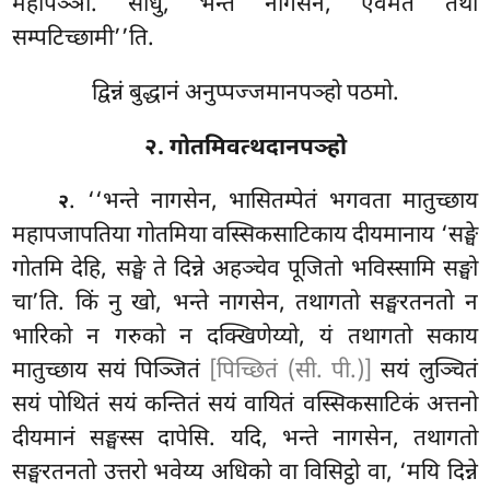
महापञ्ञो. साधु, भन्ते नागसेन, एवमेतं तथा
सम्पटिच्छामी’’ति.
द्विन्नं बुद्धानं अनुप्पज्जमानपञ्हो पठमो.
२. गोतमिवत्थदानपञ्हो
. ‘‘भन्ते
नागसेन, भासितम्पेतं भगवता मातुच्छाय
२
महापजापतिया गोतमिया वस्सिकसाटिकाय दीयमानाय ‘सङ्घे
गोतमि देहि, सङ्घे ते दिन्ने अहञ्चेव पूजितो भविस्सामि
सङ्घो
चा’ति. किं नु खो, भन्ते नागसेन, तथागतो सङ्घरतनतो न
भारिको न गरुको न दक्खिणेय्यो, यं तथागतो सकाय
मातुच्छाय सयं पिञ्जितं
[पिच्छितं (सी. पी.)]
सयं लुञ्चितं
सयं पोथितं सयं कन्तितं सयं वायितं वस्सिकसाटिकं अत्तनो
दीयमानं सङ्घस्स दापेसि. यदि, भन्ते नागसेन, तथागतो
सङ्घरतनतो उत्तरो भवेय्य अधिको वा विसिट्ठो वा, ‘मयि दिन्ने