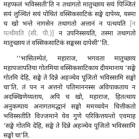
महप्फलं भविस्सती’ति न तथागतो मातुच्छाय सयं पिञ्जितं
सयं लुञ्चितं सयं पोथितं वस्सिकसाटिकं सङ्घे दापेय्य, यस्मा
च खो भन्ते नागसेन तथागतो अत्तानं न पत्थयति
[न
पत्थीयति (सी. पी.)]
न उपनिस्सयति, तस्मा तथागतो
मातुच्छाय तं वस्सिकसाटिकं सङ्घस्स दापेसी’’ति.
‘‘भासितम्पेतं, महाराज, भगवता मातुच्छाय
महापजापतिया गोतमिया वस्सिकसाटिकाय दीयमानाय ‘सङ्घे
गोतमि देहि, सङ्घे ते दिन्ने अहञ्चेव पूजितो भविस्सामि सङ्घो
चा’ति. तं पन न अत्तनो पतिमाननस्स अविपाकताय न
अदक्खिणेय्यताय, अपि च खो, महाराज, हितत्थाय
अनुकम्पाय अनागतमद्धानं सङ्घो ममच्चयेन चित्तीकतो
भविस्सतीति विज्जमाने येव गुणे परिकित्तयन्तो एवमाह
‘सङ्घे गोतमि देहि, सङ्घे ते दिन्ने अहञ्चेव पूजितो भविस्सामि
सङ्घो चा’ति.