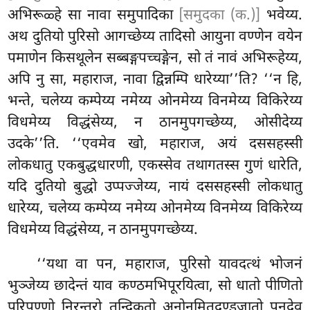
अभिरूळ्हे सा नावा समुपादिका
[समुदका (क.)]
भवेय्य.
अथ दुतियो पुरिसो आगच्छेय्य तादिसो आयुना वण्णेन वयेन
पमाणेन किसथूलेन सब्बङ्गपच्चङ्गेन, सो तं नावं अभिरूहेय्य,
अपि नु सा, महाराज, नावा
द्विन्नम्पि धारेय्या’’ति? ‘‘न हि,
भन्ते, चलेय्य कम्पेय्य नमेय्य ओनमेय्य विनमेय्य विकिरेय्य
विधमेय्य विद्धंसेय्य, न ठानमुपगच्छेय्य, ओसीदेय्य
उदके’’ति. ‘‘एवमेव खो, महाराज, अयं दससहस्सी
लोकधातु
एकबुद्धधारणी, एकस्सेव तथागतस्स गुणं धारेति,
यदि दुतियो बुद्धो उप्पज्जेय्य, नायं दससहस्सी लोकधातु
धारेय्य, चलेय्य कम्पेय्य नमेय्य ओनमेय्य विनमेय्य विकिरेय्य
विधमेय्य विद्धंसेय्य, न ठानमुपगच्छेय्य.
‘‘यथा वा पन, महाराज, पुरिसो
यावदत्थं भोजनं
भुञ्जेय्य छादेन्तं याव कण्ठमभिपूरयित्वा, सो धातो पीणितो
परिपुण्णो निरन्तरो तन्दिकतो अनोनमितदण्डजातो पुनदेव