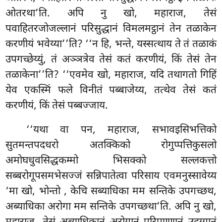
ओतरथा’ति. अपि नु खो, महाराज, तेसं
पवाहितरजोजल्लानं परिसुद्धानं विमलमट्ठानं तेन तळाकेन
करणीयं भवेय्या’’ति? ‘‘न हि, भन्ते, यस्सत्थाय ते तं तळाकं
उपगच्छेय्युं, तं अञ्ञत्रेव तेसं कतं करणीयं, किं तेसं तेन
तळाकेना’’ति? ‘‘एवमेव खो, महाराज, यदि तथागतो गिहिं
येव एकस्मिं फले विनीतं पब्बाजेय्य, तत्थेव तेसं कतं
करणीयं, किं तेसं पब्बज्जाय.
‘‘यथा वा पन, महाराज, सभावइसिभत्तिको
सुतमन्तपदधरो अतक्किको रोगुप्पत्तिकुसलो
अमोघधुवसिद्धकम्मो भिसक्को सल्लकत्तो
सब्बरोगूपसमभेसज्जं सन्निपातेत्वा परिसाय एवमनुस्सावेय्य
‘मा खो, भोन्तो
, केचि सब्याधिका मम सन्तिके उपगच्छथ,
अब्याधिका अरोगा मम सन्तिके उपगच्छथा’ति. अपि नु खो,