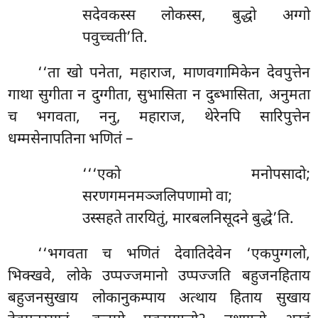
सदेवकस्स लोकस्स, बुद्धो अग्गो
पवुच्चती’ति.
‘‘ता
खो पनेता, महाराज, माणवगामिकेन देवपुत्तेन
गाथा सुगीता न दुग्गीता, सुभासिता न दुब्भासिता, अनुमता
च भगवता, ननु, महाराज, थेरेनपि सारिपुत्तेन
धम्मसेनापतिना भणितं –
‘‘‘एको मनोपसादो;
सरणगमनमञ्जलिपणामो वा;
उस्सहते तारयितुं, मारबलनिसूदने बुद्धे’ति.
‘‘भगवता च भणितं देवातिदेवेन ‘एकपुग्गलो,
भिक्खवे, लोके उप्पज्जमानो उप्पज्जति बहुजनहिताय
बहुजनसुखाय लोकानुकम्पाय अत्थाय हिताय सुखाय