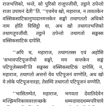
राजभत्तिको, भन्ते, सो पुरिसो राजूपजीवी, तट्ठाने ठपेन्तो
राजा उपायनं देती’’ति. ‘‘एवमेव खो, महाराज, न तावतकेन
वस्सिकसाटिकानुप्पदानमत्तकेन सङ्घो तथागततो अधिको
नाम होति विसिट्ठो वा, अथ खो तथागतभत्तिको
तथागतूपजीवी. तट्ठाने ठपेन्तो तथागतो सङ्घस्स
वस्सिकसाटिकं दापेसि.
‘‘अपि च, महाराज, तथागतस्स एवं अहोसि
‘सभावपटिपूजनीयो सङ्घो, मम सन्तकेन सङ्घं
पटिपूजेस्सामी’ति सङ्घस्स वस्सिकसाटिकं दापेसि, न,
महाराज, तथागतो अत्तनो येव पटिपूजनं वण्णेति, अथ खो
ये लोके पटिपूजनारहा, तेसम्पि तथागतो पटिपूजनं वण्णेति.
‘‘भासितम्पेतं, महाराज, भगवता देवातिदेवेन
मज्झिमनिकायवरलञ्छके
धम्मदायादधम्मपरियाये