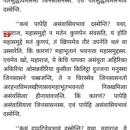
परिसुद्धविमलत्ता जिनसासनस्स. एवं परिसुद्धविमलभावं
दस्सेन्ति.
‘‘कथं पापेहि असंवासियभावं दस्सेन्ति? यथा,
महाराज, महासमुद्दो न मतेन कुणपेन संवसति, यं होति
📜
महासमुद्दे मतं कुणपं, तं खिप्पमेव तीरं उपनेति थलं वा
उस्सारेति. किं कारणं? महाभूतानं भवनत्ता महासमुद्दस्स.
एवमेव खो, महाराज, ये केचि पापका असंवुता अहिरिका
अकिरिया ओसन्नवीरिया कुसीता किलिट्ठा दुज्जना मनुस्सा
जिनसासने पब्बजन्ति, ते न चिरस्सेव जिनसासनतो
अरहन्तविमलखीणासवमहाभूतभवनतो निक्खमित्वा
असंवसित्वा हीनायावत्तन्ति. किं कारणं? पापेहि
असंवासियत्ता जिनसासनस्स. एवं पापेहि असंवासियभावं
दस्सेन्ति.
‘‘कथं
दुप्पटिवेधभावं दस्सेन्ति? यथा, महाराज, ये