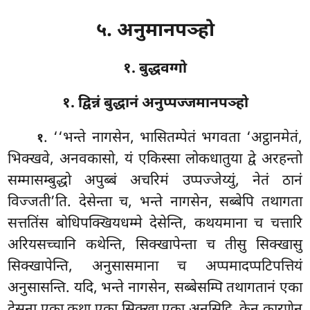
५. अनुमानपञ्हो
१. बुद्धवग्गो
१. द्विन्नं बुद्धानं अनुप्पज्जमानपञ्हो
. ‘‘भन्ते
नागसेन, भासितम्पेतं भगवता ‘अट्ठानमेतं,
१
भिक्खवे, अनवकासो, यं एकिस्सा लोकधातुया द्वे अरहन्तो
सम्मासम्बुद्धो अपुब्बं अचरिमं
उप्पज्जेय्युं, नेतं ठानं
विज्जती’ति. देसेन्ता च, भन्ते नागसेन, सब्बेपि तथागता
सत्ततिंस बोधिपक्खियधम्मे देसेन्ति, कथयमाना च चत्तारि
अरियसच्चानि कथेन्ति, सिक्खापेन्ता च तीसु सिक्खासु
सिक्खापेन्ति, अनुसासमाना च अप्पमादप्पटिपत्तियं
अनुसासन्ति. यदि, भन्ते नागसेन, सब्बेसम्पि तथागतानं एका
देसना एका कथा एका सिक्खा एका अनुसिट्ठि, केन कारणेन