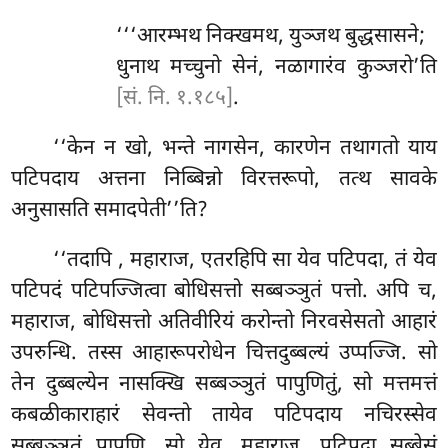
‘‘‘आरम्भथ
निक्खमथ, युञ्जथ बुद्धसासने;
धुनाथ मच्चुनो सेनं, नळागारंव कुञ्जरो’ति
[सं. नि. १.१८५]
.
‘‘केन न खो, भन्ते नागसेन, कारणेन तथागतो याय
पटिपदाय अत्तना निब्बिन्नो विरत्तरूपो, तत्थ सावके
अनुसासति समादपेती’’ति?
‘‘तदापि
, महाराज, एतरहिपि सा येव पटिपदा, तं येव
पटिपदं पटिपज्जित्वा बोधिसत्तो सब्बञ्ञुतं पत्तो. अपि च,
महाराज, बोधिसत्तो अतिवीरियं करोन्तो निरवसेसतो आहारं
उपरुन्धि. तस्स आहारूपरोधेन चित्तदुब्बल्यं उप्पज्जि. सो
तेन दुब्बल्येन नासक्खि सब्बञ्ञुतं पापुणितुं, सो मत्तमत्तं
कबळीकाराहारं सेवन्तो तायेव पटिपदाय नचिरस्सेव
सब्बञ्ञुतं पापुणि. सो येव, महाराज, पटिपदा सब्बेसं