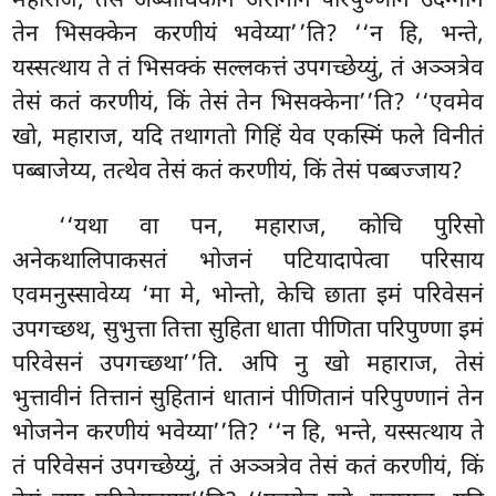
महाराज, तेसं अब्याधिकानं अरोगानं परिपुण्णानं उदग्गानं
तेन भिसक्केन करणीयं भवेय्या’’ति? ‘‘न हि, भन्ते,
यस्सत्थाय ते तं भिसक्कं सल्लकत्तं उपगच्छेय्युं, तं अञ्ञत्रेव
तेसं कतं करणीयं, किं तेसं तेन भिसक्केना’’ति? ‘‘एवमेव
खो, महाराज, यदि तथागतो गिहिं येव एकस्मिं फले विनीतं
पब्बाजेय्य, तत्थेव तेसं कतं करणीयं, किं तेसं पब्बज्जाय?
‘‘यथा वा पन, महाराज, कोचि पुरिसो
अनेकथालिपाकसतं भोजनं पटियादापेत्वा परिसाय
एवमनुस्सावेय्य ‘मा मे, भोन्तो, केचि छाता इमं परिवेसनं
उपगच्छथ, सुभुत्ता तित्ता सुहिता धाता पीणिता परिपुण्णा इमं
परिवेसनं उपगच्छथा’’ति. अपि नु खो महाराज, तेसं
भुत्तावीनं तित्तानं सुहितानं धातानं पीणितानं परिपुण्णानं तेन
भोजनेन करणीयं भवेय्या’’ति? ‘‘न हि, भन्ते, यस्सत्थाय ते
तं परिवेसनं उपगच्छेय्युं, तं अञ्ञत्रेव तेसं कतं करणीयं, किं