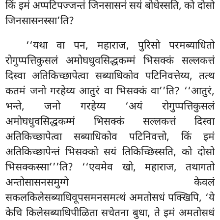
किं इमं अप्पटिपज्जन्तं जिनसासनं सयं बोधेस्सति, को दोसो
जिनसासनस्सा’ति?
‘‘यथा
वा पन, महाराज, पुरिसो परमब्याधितो
रोगुप्पत्तिकुसलं अमोघधुवसिद्धकम्मं भिसक्कं सल्लकत्तं
दिस्वा अतिकिच्छापेत्वा सब्याधिकोव पटिनिवत्तेय्य, तत्थ
कतमं जनो गरहेय्य आतुरं वा भिसक्कं वा’’ति? ‘‘आतुरं,
भन्ते, जनो गरहेय्य ‘अयं रोगुप्पत्तिकुसलं
अमोघधुवसिद्धकम्मं भिसक्कं सल्लकत्तं दिस्वा
अतिकिच्छापेत्वा सब्याधिकोव पटिनिवत्तो, किं इमं
अतिकिच्छापेन्तं भिसक्को सयं तिकिच्छिस्सति, को दोसो
भिसक्कस्सा’’’ति? ‘‘एवमेव खो, महाराज, तथागतो
अन्तोसासनसमुग्गे केवलं
सकलकिलेसब्याधिवूपसमनसमत्थं अमतोसधं पक्खिपि, ‘ये
केचि किलेसब्याधिपीळिता सचेतना बुधा, ते इमं अमतोसधं