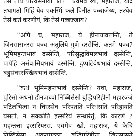
तेसं ताय परिवेसनाया’’ति? ‘‘एवमेव खो, महाराज, यदि
तथागतो गिहिं येव एकस्मिं फले विनीतं पब्बाजेय्य, तत्थेव
तेसं कतं करणीयं, किं तेसं पब्बज्जाय?
‘‘अपि
च, महाराज, ये हीनायावत्तन्ति, ते
जिनसासनस्स पञ्च अतुलिये गुणे दस्सेन्ति. कतमे पञ्च?
भूमिमहन्तभावं दस्सेन्ति, परिसुद्धविमलभावं दस्सेन्ति,
पापेहि असंवासियभावं दस्सेन्ति, दुप्पटिवेधभावं दस्सेन्ति,
बहुसंवररक्खियभावं दस्सेन्ति.
‘‘कथं भूमिमहन्तभावं दस्सेन्ति? यथा, महाराज,
पुरिसो अधनो हीनजच्चो निब्बिसेसो बुद्धिपरिहीनो महारज्जं
पटिलभित्वा न चिरस्सेव परिपतति परिधंसति परिहायति
यसतो, न सक्कोति इस्सरियं सन्धारेतुं. किं कारणं
?
महन्तत्ता इस्सरियस्स. एवमेव खो, महाराज, ये केचि
निब्बिसेसा अकतपुञ्ञा बुद्धिपरिहीना जिनसासने