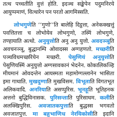
तत्थ पच्चतीति वुत्तं होति. इदञ्च सङ्खेपेन पदुमनिरये
आयुप्पमाणं, वित्थारेन पन परतो आगमिस्सति.
लोभगुणे
ति ‘‘गुणो’’ति बालेहि दिट्ठत्ता, अनेकक्खत्तुं
पवत्तितत्ता च लोभोयेव लोभगुणो, तस्मिं लोभगुणे,
तण्हायाति अत्थो.
अनुयुत्तो
ति अनु अनु युत्तो.
अवदञ्ञू
ति
अवचनञ्ञू, बुद्धानम्पि ओवादस्स अग्गहणतो.
मच्छरी
ति
पञ्चविधमच्छरियेन मच्छरी.
पेसुणियं अनुयुत्तो
ति
पेसुणियस्मिं अनुयुत्तो अग्गसावकानं भेदनेन. कोकालिकञ्हि
मीयमानं ओवदन्तेन आयस्मता महामोग्गल्लानेन भासिता
इमा गाथाति.
मुखदुग्गा
ति मुखविसम.
विभूता
ति विगतभूत
अलिकवादि.
अनरिया
ति असप्पुरिस.
भूनहू
ति भूतिहनक
अत्तनो बुद्धिविनासक.
पुरिसन्ता
ति पुरिसाधम.
कली
ति
अलक्खिपुरिस.
अवजातकपुत्ता
ति बुद्धस्स भगवतो
अवजातपुत्त.
मा बहुभाणिध नेरयिकोसी
ति इदानि