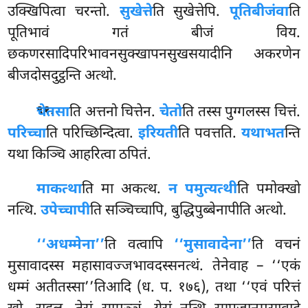
उक्खिपित्वा चरन्तो.
सुखेत्ते
ति सुखेत्तेपि.
पूतिबीजंवा
ति
पूतिभावं गतं बीजं विय.
छकणरसादिपरिभावनसुक्खापनसुखसयादीनि अकरणेन
बीजदोसदुट्ठन्ति अत्थो.
.
चेतसा
ति अत्तनो चित्तेन.
चेतो
ति तस्स पुग्गलस्स चित्तं.
९१
परिच्चा
ति परिच्छिन्दित्वा.
इरियती
ति पवत्तति.
यथाभत
न्ति
यथा किञ्चि आहरित्वा ठपितं.
माकत्था
ति मा अकत्थ.
न पमुत्यत्थी
ति पमोक्खो
नत्थि.
उपेच्चापी
ति सञ्चिच्चापि, बुद्धिपुब्बेनापीति अत्थो.
‘‘अधम्मेना’’
ति
वत्वापि
‘‘मुसावादेना’’
ति वचनं
मुसावादस्स महासावज्जभावदस्सनत्थं. तेनेवाह – ‘‘एकं
धम्मं अतीतस्सा’’तिआदि (ध. प. १७६), तथा ‘‘एवं परित्तं