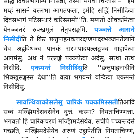
सद्धिं दिवसभागम्पि निसिन्ना, तस्मा भगवा चिन्तेसि – ‘‘इमे
मय्हं सासने वल्लभा आगतफला, इमेहि सद्धिं निसीदित्वा
दिवसभागं पटिसन्थारं करिस्सामी’’ति. मग्गतो ओक्कमित्वा
येनञ्ञतरं
रुक्खमूलं तेनुपसङ्कमि.
पञ्ञत्ते आसने
निसीदी
ति ते किर छत्तुपाहनकत्तरदण्डपादब्भञ्जनतेलानि
चेव अट्ठविधञ्च पानकं सरभपादपल्लङ्कञ्च गाहापेत्वा
आगमंसु. अथ नं पल्लङ्कं पञ्ञपेत्वा अदंसु. सत्था तत्थ
निसीदि.
एकमन्तं निसीदिंसू
ति ‘‘छत्तुपाहनादीनि
भिक्खुसङ्घस्स देथा’’ति वत्वा भगवन्तं वन्दित्वा एकमन्तं
निसीदिंसु.
सावत्थिया
कोसलेसु चारिकं पक्कमिस्सती
तिआदि
सब्बं मज्झिमदेसवसेनेव वुत्तं. कस्मा? नियताचिण्णत्ता.
भगवतो हि चारिकचरणं मज्झिमदेसेयेव. सचेपि पच्चन्तदेसे
गच्छति, मज्झिमदेसेयेव अरुणं उट्ठापेतीति नियताचिण्णं,