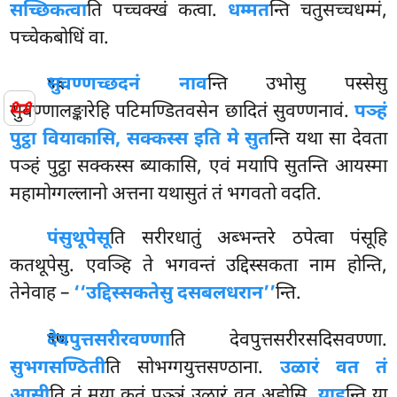
सच्छिकत्वा
ति पच्चक्खं कत्वा.
धम्मत
न्ति चतुसच्चधम्मं,
पच्चेकबोधिं वा.
.
सुवण्णच्छदनं नाव
न्ति उभोसु पस्सेसु
९६
📜
सुवण्णालङ्कारेहि पटिमण्डितवसेन छादितं सुवण्णनावं.
पञ्हं
पुट्ठा वियाकासि, सक्कस्स इति मे सुत
न्ति यथा सा देवता
पञ्हं पुट्ठा सक्कस्स ब्याकासि, एवं मयापि सुतन्ति आयस्मा
महामोग्गल्लानो अत्तना यथासुतं तं भगवतो वदति.
पंसुथूपेसू
ति सरीरधातुं अब्भन्तरे ठपेत्वा पंसूहि
कतथूपेसु. एवञ्हि ते भगवन्तं उद्दिस्सकता नाम होन्ति,
तेनेवाह –
‘‘उद्दिस्सकतेसु दसबलधरान’’
न्ति.
.
देवपुत्तसरीरवण्णा
ति देवपुत्तसरीरसदिसवण्णा.
९७
सुभगसण्ठिती
ति सोभग्गयुत्तसण्ठाना.
उळारं वत तं
आसी
ति तं मया कतं पुञ्ञं उळारं वत अहोसि.
याह
न्ति या