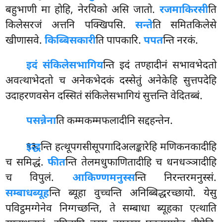
बहुभाणी मा होहि, नेरयिको असि जातो.
रजमाकिरसी
ति
किलेसरजं अत्तनि पक्खिपसि.
सन्ते
ति समितकिलेसे
खीणासवे.
किब्बिसकारी
ति पापकारि.
पपत
न्ति नरकं.
इदं संकिलेसभागिय
न्ति इदं तण्हादीनं सभावभेदतो
अवत्थाभेदतो च अनेकभेदकं दस्सेतुं अनेकेहि सुत्तपदेहि
उदाहरणवसेन दस्सितं संकिलेसभागियं सुत्तन्ति वेदितब्बं.
पसन्नेना
ति
कम्मकम्मफलादीनि सद्दहन्तेन.
.
इद्ध
न्ति हत्थूपगसीसूपगादिअलङ्कारेहि मणिकनकादीहि
९३
च समिद्धं.
फीत
न्ति तेलमधुफाणितादीहि च धनधञ्ञादीहि
च विपुलं.
आकिण्णमनुस्स
न्ति निरन्तरमनुस्सं.
सम्बाधब्यूह
न्ति ब्यूहा वुच्चन्ति अनिब्बिद्धरच्छायो. येसु
पविट्ठमग्गेनेव निग्गच्छन्ति, ते सम्बाधा ब्यूहका एत्थाति