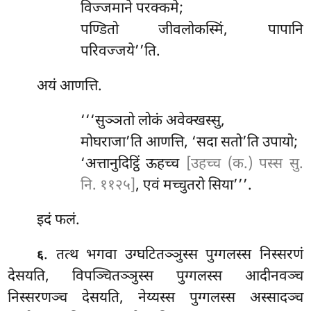
विज्जमाने परक्कमे;
पण्डितो जीवलोकस्मिं, पापानि
परिवज्जये’’ति.
अयं आणत्ति.
‘‘‘सुञ्ञतो लोकं अवेक्खस्सु,
मोघराजा’ति आणत्ति, ‘सदा सतो’ति उपायो;
‘अत्तानुदिट्ठिं ऊहच्च
[उहच्च (क.) पस्स सु.
नि. ११२५]
, एवं मच्चुतरो सिया’’’.
इदं फलं.
. तत्थ भगवा उग्घटितञ्ञुस्स पुग्गलस्स निस्सरणं
६
देसयति, विपञ्चितञ्ञुस्स पुग्गलस्स आदीनवञ्च
निस्सरणञ्च देसयति, नेय्यस्स पुग्गलस्स अस्सादञ्च