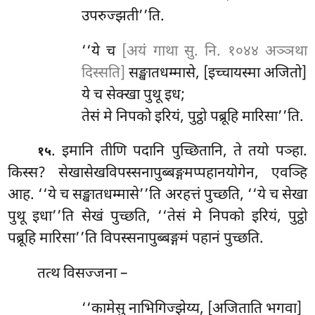
उपरुज्झती’’ति.
‘‘ये च
[अयं गाथा सु. नि. १०४४ अञ्ञथा
दिस्सति]
सङ्खातधम्मासे, [इच्चायस्मा अजितो]
ये च सेक्खा पुथू इध;
तेसं मे निपको इरियं, पुट्ठो पब्रूहि मारिसा’’ति.
. इमानि तीणि पदानि पुच्छितानि, ते तयो पञ्हा.
१५
किस्स? सेखासेखविपस्सनापुब्बङ्गमप्पहानयोगेन, एवञ्हि
आह. ‘‘ये च सङ्खातधम्मासे’’ति अरहत्तं पुच्छति, ‘‘ये च सेखा
पुथू इधा’’ति सेखं पुच्छति, ‘‘तेसं मे निपको इरियं, पुट्ठो
पब्रूहि मारिसा’’ति विपस्सनापुब्बङ्गमं पहानं पुच्छति.
तत्थ विसज्जना –
‘‘कामेसु नाभिगिज्झेय्य, [अजिताति भगवा]