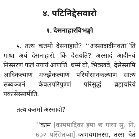
४. पटिनिद्देसवारो
१. देसनाहारविभङ्गो
. तत्थ कतमो देसनाहारो? ‘‘अस्सादादीनवता’’ति
५
गाथा अयं देसनाहारो. किं देसयति? अस्सादं आदीनवं
निस्सरणं फलं उपायं आणत्तिं. धम्मं वो, भिक्खवे, देसेस्सामि
आदिकल्याणं मज्झेकल्याणं परियोसानकल्याणं सात्थं
सब्यञ्जनं केवलपरिपुण्णं परिसुद्धं ब्रह्मचरियं
पकासेस्सामीति.
तत्थ
कतमो अस्सादो?
‘‘कामं
[काममादिका इमा छ गाथा सु. नि.
७७२ पस्सितब्बा]
कामयमानस्स, तस्स चेतं