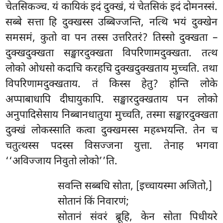
चेतसिकञ्च. यं कायिकं इदं दुक्खं, यं चेतसिकं इदं दोमनस्सं.
सब्बे सत्ता हि दुक्खस्स उब्बिज्जन्ति, नत्थि भयं दुक्खेन
समसमं, कुतो वा पन तस्स उत्तरितरं? तिस्सो दुक्खता –
दुक्खदुक्खता सङ्खारदुक्खता विपरिणामदुक्खता. तत्थ
लोको ओधसो कदाचि करहचि दुक्खदुक्खताय मुच्चति. तथा
विपरिणामदुक्खताय. तं किस्स हेतु? होन्ति लोके
अप्पाबाधापि दीघायुकापि. सङ्खारदुक्खताय पन लोको
अनुपादिसेसाय निब्बानधातुया मुच्चति, तस्मा सङ्खारदुक्खता
दुक्खं लोकस्साति कत्वा दुक्खमस्स महब्भयन्ति. तेन च
चतुत्थस्स पदस्स विसज्जना युत्ता. तेनाह भगवा
‘‘अविज्जाय निवुतो लोको’’ति.
सवन्ति सब्बधि सोता, [इच्चायस्मा अजितो,]
सोतानं किं निवारणं;
सोतानं संवरं ब्रूहि, केन सोता पिधीयरे