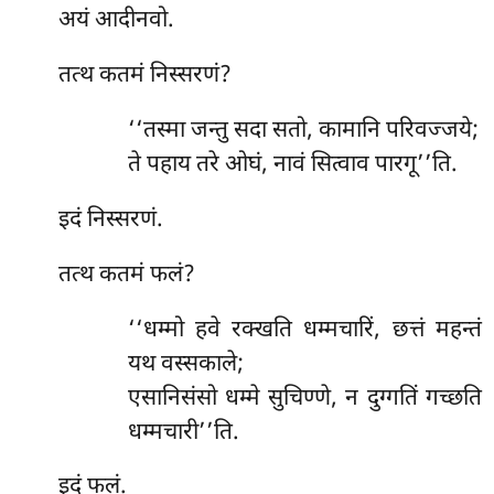
अयं आदीनवो.
तत्थ कतमं निस्सरणं?
‘‘तस्मा जन्तु सदा सतो, कामानि परिवज्जये;
ते पहाय तरे ओघं, नावं सित्वाव पारगू’’ति.
इदं निस्सरणं.
तत्थ
कतमं फलं?
‘‘धम्मो हवे रक्खति धम्मचारिं, छत्तं महन्तं
यथ वस्सकाले;
एसानिसंसो धम्मे सुचिण्णे, न दुग्गतिं गच्छति
धम्मचारी’’ति.
इदं फलं.