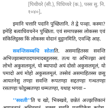
[पिथीयरे (सी.), पिधिय्यरे (क.), पस्स सु. नि.
१०४०]
.
इमानि चत्तारि पदानि पुच्छितानि. ते द्वे पञ्हा. कस्मा?
इमेहि बत्वाधिवचनेन पुच्छिता. एवं
समापन्नस्स लोकस्स एवं
संकिलिट्ठस्स किं लोकस्स वोदानं वुट्ठानमिति, एवञ्हि आह.
सवन्ति
सब्बधि सोता
ति. असमाहितस्स सवन्ति
अभिज्झाब्यापादप्पमादबहुलस्स. तत्थ या अभिज्झा अयं
लोभो अकुसलमूलं, यो ब्यापादो अयं दोसो अकुसलमूलं, यो
पमादो अयं मोहो अकुसलमूलं. तस्सेवं असमाहितस्स छसु
आयतनेसु तण्हा सवन्ति रूपतण्हा सद्दतण्हा गन्धतण्हा
रसतण्हा फोट्ठब्बतण्हा धम्मतण्हा, यथाह भगवा –
‘‘सवती’’
ति च खो, भिक्खवे, छन्नेतं अज्झत्तिकानं