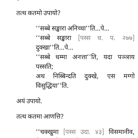
तत्थ कतमो उपायो?
‘‘सब्बे सङ्खारा अनिच्चा’’ति…पे…
‘‘सब्बे सङ्खारा
[पस्स ध. प. २७७]
दुक्खा’’ति…पे…
‘‘सब्बे धम्मा अनत्ता’’ति, यदा पञ्ञाय
पस्सति;
अथ निब्बिन्दति दुक्खे, एस मग्गो
विसुद्धिया’’ति.
अयं उपायो.
तत्थ
कतमा आणत्ति?
‘‘चक्खुमा
[पस्स उदा. ४३]
विसमानीव,