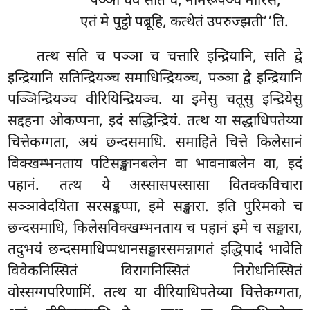
‘‘पञ्ञा
चेव सति च, नामरूपञ्च मारिस;
एतं मे पुट्ठो पब्रूहि, कत्थेतं उपरुज्झती’’ति.
तत्थ सति च पञ्ञा च चत्तारि इन्द्रियानि, सति द्वे
इन्द्रियानि सतिन्द्रियञ्च समाधिन्द्रियञ्च, पञ्ञा द्वे इन्द्रियानि
पञ्ञिन्द्रियञ्च वीरियिन्द्रियञ्च. या इमेसु चतूसु इन्द्रियेसु
सद्दहना ओकप्पना, इदं सद्धिन्द्रियं. तत्थ या सद्धाधिपतेय्या
चित्तेकग्गता, अयं छन्दसमाधि. समाहिते चित्ते किलेसानं
विक्खम्भनताय पटिसङ्खानबलेन वा भावनाबलेन वा, इदं
पहानं. तत्थ
ये अस्सासपस्सासा वितक्कविचारा
सञ्ञावेदयिता सरसङ्कप्पा, इमे सङ्खारा. इति पुरिमको च
छन्दसमाधि, किलेसविक्खम्भनताय च पहानं इमे च सङ्खारा,
तदुभयं छन्दसमाधिप्पधानसङ्खारसमन्नागतं इद्धिपादं भावेति
विवेकनिस्सितं विरागनिस्सितं निरोधनिस्सितं
वोस्सग्गपरिणामिं. तत्थ या वीरियाधिपतेय्या चित्तेकग्गता,