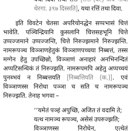
थेरगा. ३९७ दिस्सति]
, यथा रत्तिं तथा दिवा.
इति
विवटेन चेतसा अपरियोनद्धेन सप्पभासं चित्तं
भावेति. पञ्चिन्द्रियानि कुसलानि चित्तसहभूनि चित्ते
उप्पज्जमाने उप्पज्जन्ति, चित्ते निरुज्झमाने निरुज्झन्ति.
नामरूपञ्च विञ्ञाणहेतुकं विञ्ञाणपच्चया निब्बत्तं, तस्स
मग्गेन हेतु उपच्छिन्नो, विञ्ञाणं अनाहारं अनभिनन्दितं
अप्पटिसन्धिकं तं निरुज्झति. नामरूपमपि अहेतु अप्पच्चयं
पुनब्भवं न निब्बत्तयति
[निब्बत्तियति (क.)]
. एवं
विञ्ञाणस्स निरोधा पञ्ञा च सति च नामरूपञ्च
निरुज्झति. तेनाह भगवा –
‘‘यमेतं
पञ्हं अपुच्छि, अजित तं वदामि ते;
यत्थ नामञ्च रूपञ्च, असेसं उपरुज्झति;
विञ्ञाणस्स निरोधेन, एत्थेतं