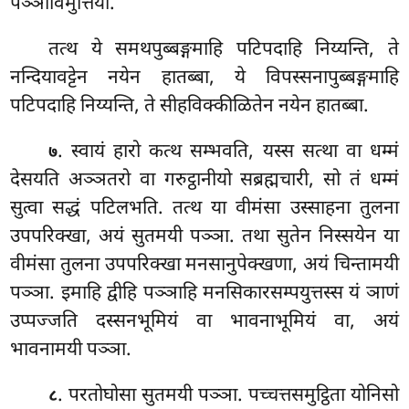
पञ्ञाविमुत्तिया.
तत्थ ये समथपुब्बङ्गमाहि पटिपदाहि निय्यन्ति, ते
नन्दियावट्टेन नयेन हातब्बा, ये विपस्सनापुब्बङ्गमाहि
पटिपदाहि निय्यन्ति, ते सीहविक्कीळितेन नयेन हातब्बा.
. स्वायं
हारो कत्थ सम्भवति, यस्स सत्था वा धम्मं
७
देसयति अञ्ञतरो वा गरुट्ठानीयो सब्रह्मचारी, सो तं धम्मं
सुत्वा सद्धं पटिलभति. तत्थ या वीमंसा उस्साहना तुलना
उपपरिक्खा, अयं सुतमयी पञ्ञा. तथा सुतेन निस्सयेन या
वीमंसा तुलना उपपरिक्खा मनसानुपेक्खणा, अयं चिन्तामयी
पञ्ञा. इमाहि द्वीहि पञ्ञाहि मनसिकारसम्पयुत्तस्स यं ञाणं
उप्पज्जति दस्सनभूमियं वा भावनाभूमियं वा, अयं
भावनामयी पञ्ञा.
. परतोघोसा सुतमयी पञ्ञा. पच्चत्तसमुट्ठिता योनिसो
८