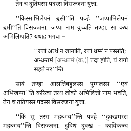
तेन
च दुतियस्स पदस्स विसज्जना युत्ता.
‘‘किस्साभिलेपनं ब्रूसी’’ति पञ्हे ‘‘जप्पाभिलेपनं
ब्रूमी’’ति विसज्जना. जप्पा नाम वुच्चति तण्हा. सा कथं
अभिलिम्पति? यथाह भगवा –
‘‘रत्तो
अत्थं न जानाति, रत्तो धम्मं न पस्सति;
अन्धन्तमं
[अन्धतमं (क.)]
तदा होति, यं रागो
सहते नर’’न्ति.
सायं तण्हा आसत्तिबहुलस्स पुग्गलस्स ‘‘एवं
अभिजप्पा’’ति करित्वा तत्थ लोको अभिलित्तो नाम भवति,
तेन च ततियस्स पदस्स विसज्जना युत्ता.
‘‘किं सु तस्स महब्भय’’न्ति पञ्हे ‘‘दुक्खमस्स
महब्भय’’न्ति विसज्जना. दुविधं दुक्खं – कायिकञ्च