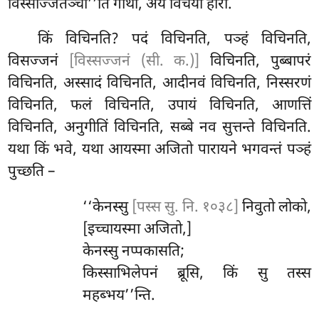
विस्सज्जितञ्चा’’ति गाथा, अयं विचयो हारो.
किं विचिनति? पदं विचिनति, पञ्हं विचिनति,
विसज्जनं
[विस्सज्जनं (सी. क.)]
विचिनति, पुब्बापरं
विचिनति, अस्सादं विचिनति, आदीनवं विचिनति, निस्सरणं
विचिनति, फलं विचिनति, उपायं विचिनति, आणत्तिं
विचिनति, अनुगीतिं विचिनति, सब्बे नव सुत्तन्ते विचिनति.
यथा किं भवे, यथा आयस्मा अजितो पारायने भगवन्तं पञ्हं
पुच्छति –
‘‘केनस्सु
[पस्स सु. नि. १०३८]
निवुतो लोको,
[इच्चायस्मा अजितो,]
केनस्सु नप्पकासति;
किस्साभिलेपनं ब्रूसि, किं सु तस्स
महब्भय’’न्ति.