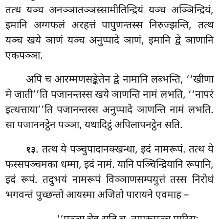
तत्थ यञ्च अनञ्ञातञ्ञस्सामीतिन्द्रियं यञ्च अञ्ञिन्द्रियं,
इमानि अग्गफलं अरहत्तं पापुणन्तस्स निरुज्झन्ति, तत्थ
यञ्च खये ञाणं यञ्च अनुप्पादे ञाणं, इमानि द्वे ञाणानि
एकपञ्ञा.
अपि च आरम्मणसङ्केतेन द्वे नामानि लब्भन्ति, ‘‘खीणा
मे जाती’’ति पजानन्तस्स खये ञाणन्ति नामं लभति, ‘‘नापरं
इत्थत्ताया’’ति पजानन्तस्स
अनुप्पादे ञाणन्ति नामं लभति.
सा पजाननट्ठेन पञ्ञा, यथादिट्ठं अपिलापनट्ठेन सति.
. तत्थ ये पञ्चुपादानक्खन्धा, इदं नामरूपं. तत्थ ये
१३
फस्सपञ्चमका धम्मा, इदं नामं. यानि पञ्चिन्द्रियानि रूपानि,
इदं रूपं. तदुभयं नामरूपं विञ्ञाणसम्पयुत्तं तस्स निरोधं
भगवन्तं पुच्छन्तो आयस्मा अजितो पारायने एवमाह –