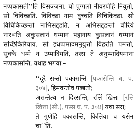
नप्पकासती’’ति विसज्जना. यो पुग्गलो नीवरणेहि निवुतो,
सो विविच्छति. विविच्छा नाम वुच्चति विचिकिच्छा. सो
विचिकिच्छन्तो नाभिसद्दहति, न अभिसद्दहन्तो वीरियं
नारभति अकुसलानं धम्मानं पहानाय कुसलानं धम्मानं
सच्छिकिरियाय. सो इधप्पमादमनुयुत्तो विहरति पमत्तो,
सुक्के धम्मे न उप्पादियति, तस्स ते अनुप्पादियमाना
नप्पकासन्ति, यथाह भगवा –
‘‘दूरे
सन्तो पकासन्ति
[पकासेन्ति ध. प.
३०४]
, हिमवन्तोव पब्बतो;
असन्तेत्थ न दिस्सन्ति, रत्तिं खित्ता
[रत्ति
खित्ता (सी.), पस्स ध. प. ३०४]
यथा सरा;
ते गुणेहि पकासन्ति, कित्तिया च यसेन
चा’’ति.