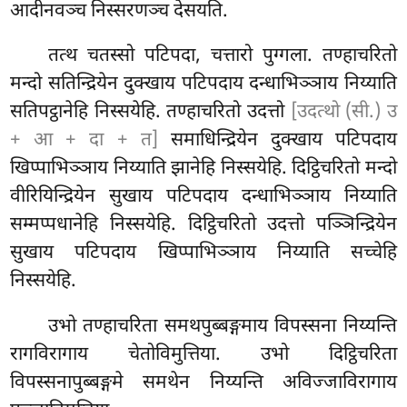
आदीनवञ्च निस्सरणञ्च देसयति.
तत्थ चतस्सो पटिपदा, चत्तारो पुग्गला. तण्हाचरितो
मन्दो सतिन्द्रियेन दुक्खाय पटिपदाय दन्धाभिञ्ञाय निय्याति
सतिपट्ठानेहि निस्सयेहि. तण्हाचरितो उदत्तो
[उदत्थो (सी.) उ
+ आ + दा + त]
समाधिन्द्रियेन दुक्खाय पटिपदाय
खिप्पाभिञ्ञाय
निय्याति झानेहि निस्सयेहि. दिट्ठिचरितो मन्दो
वीरियिन्द्रियेन सुखाय पटिपदाय दन्धाभिञ्ञाय निय्याति
सम्मप्पधानेहि निस्सयेहि. दिट्ठिचरितो उदत्तो पञ्ञिन्द्रियेन
सुखाय पटिपदाय खिप्पाभिञ्ञाय निय्याति सच्चेहि
निस्सयेहि.
उभो तण्हाचरिता समथपुब्बङ्गमाय विपस्सना निय्यन्ति
रागविरागाय चेतोविमुत्तिया. उभो दिट्ठिचरिता
विपस्सनापुब्बङ्गमे समथेन निय्यन्ति अविज्जाविरागाय