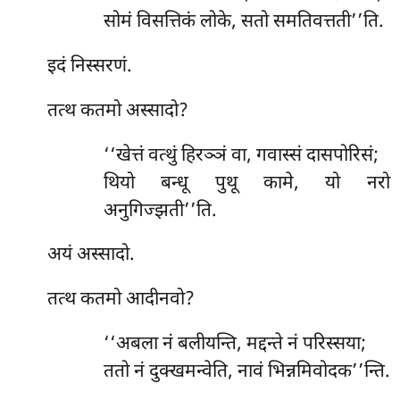
सोमं विसत्तिकं लोके, सतो समतिवत्तती’’ति.
इदं निस्सरणं.
तत्थ कतमो अस्सादो?
‘‘खेत्तं वत्थुं हिरञ्ञं वा, गवास्सं दासपोरिसं;
थियो बन्धू पुथू कामे, यो नरो
अनुगिज्झती’’ति.
अयं अस्सादो.
तत्थ कतमो आदीनवो?
‘‘अबला नं बलीयन्ति, मद्दन्ते नं परिस्सया;
ततो नं दुक्खमन्वेति, नावं भिन्नमिवोदक’’न्ति.