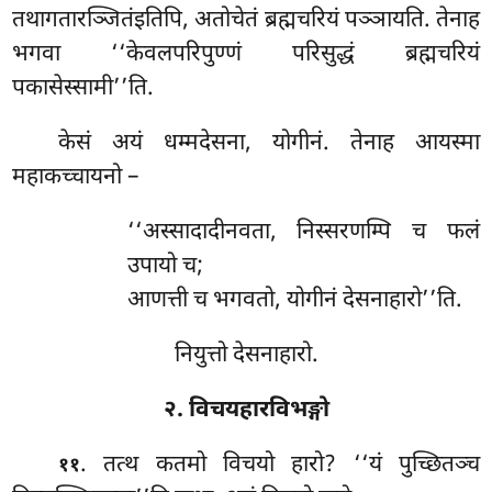
तथागतारञ्जितंइतिपि, अतोचेतं ब्रह्मचरियं पञ्ञायति. तेनाह
भगवा ‘‘केवलपरिपुण्णं परिसुद्धं ब्रह्मचरियं
पकासेस्सामी’’ति.
केसं अयं धम्मदेसना, योगीनं. तेनाह आयस्मा
महाकच्चायनो –
‘‘अस्सादादीनवता, निस्सरणम्पि च फलं
उपायो च;
आणत्ती च भगवतो, योगीनं देसनाहारो’’ति.
नियुत्तो देसनाहारो.
२. विचयहारविभङ्गो
. तत्थ कतमो विचयो हारो? ‘‘यं पुच्छितञ्च
११