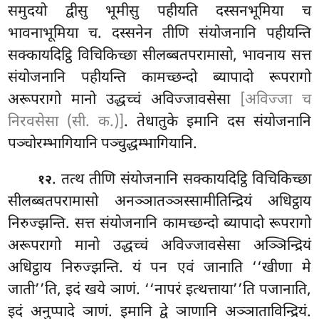
समुदयो द्वीसु भूमीसु पहीयति दस्सनभूमिया च
भावनाभूमिया च. दस्सनेन तीणि संयोजनानि पहीयन्ति
सक्कायदिट्ठि विचिकिच्छा सीलब्बतपरामासो, भावनाय सत्त
संयोजनानि पहीयन्ति कामच्छन्दो ब्यापादो रूपरागो
अरूपरागो मानो उद्धच्चं अविज्जावसेसा
[अविज्जा च
निरवसेसा (सी. क.)]
. तेधातुके इमानि दस संयोजनानि
पञ्चोरम्भागियानि पञ्चुद्धम्भागियानि.
. तत्थ
तीणि संयोजनानि सक्कायदिट्ठि विचिकिच्छा
१२
सीलब्बतपरामासो अनञ्ञातञ्ञस्सामीतिन्द्रियं अधिट्ठाय
निरुज्झन्ति. सत्त संयोजनानि कामच्छन्दो ब्यापादो रूपरागो
अरूपरागो मानो उद्धच्चं अविज्जावसेसा अञ्ञिन्द्रियं
अधिट्ठाय निरुज्झन्ति. यं पन एवं जानाति ‘‘खीणा मे
जाती’’ति, इदं खये ञाणं. ‘‘नापरं इत्थत्ताया’’ति पजानाति,
इदं अनुप्पादे ञाणं. इमानि द्वे ञाणानि अञ्ञाताविन्द्रियं.