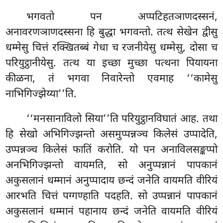
भगवतो पन अप्पटिहतञाणदस्सनं,
अनावरणञाणदस्सना हि बुद्धा भगवन्तो. तत्थ सेखेन द्वीसु
धम्मेसु चित्तं रक्खितब्बं गेधा च रजनीयेसु धम्मेसु, दोसा च
परियुट्ठानीयेसु. तत्थ
या इच्छा मुच्छा पत्थना पियायना
कीळना, तं भगवा निवारेन्तो एवमाह ‘‘कामेसु
नाभिगिज्झेय्या’’ति.
‘‘मनसानाविलो सिया’’ति परियुट्ठानविघातं आह. तथा
हि सेखो अभिगिज्झन्तो असमुप्पन्नञ्च किलेसं उप्पादेति,
उप्पन्नञ्च किलेसं फातिं करोति. यो पन अनाविलसङ्कप्पो
अनभिगिज्झन्तो वायमति, सो अनुप्पन्नानं पापकानं
अकुसलानं धम्मानं अनुप्पादाय छन्दं जनेति वायमति वीरियं
आरभति चित्तं पग्गण्हाति पदहति. सो उप्पन्नानं पापकानं
अकुसलानं धम्मानं पहानाय छन्दं जनेति वायमति वीरियं