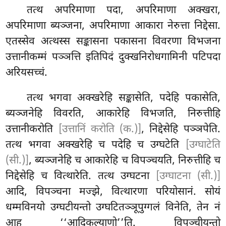
तत्थ अपरिमाणा पदा, अपरिमाणा अक्खरा,
अपरिमाणा ब्यञ्जना, अपरिमाणा आकारा नेरुत्ता निद्देसा.
एतस्सेव अत्थस्स सङ्कासना पकासना विवरणा विभजना
उत्तानीकम्मं पञ्ञत्ति इतिपिदं दुक्खनिरोधगामिनी पटिपदा
अरियसच्चं.
तत्थ भगवा अक्खरेहि सङ्कासेति, पदेहि पकासेति,
ब्यञ्जनेहि विवरति, आकारेहि विभजति, निरुत्तीहि
उत्तानीकरोति
[उत्तानिं करोति (क.)]
, निद्देसेहि पञ्ञपेति.
तत्थ भगवा अक्खरेहि च पदेहि च उग्घटेति
[उग्घाटेति
(सी.)]
, ब्यञ्जनेहि च आकारेहि च विपञ्चयति, निरुत्तीहि च
निद्देसेहि च वित्थारेति. तत्थ उग्घटना
[उग्घाटना (सी.)]
आदि, विपञ्चना मज्झे, वित्थारणा परियोसानं. सोयं
धम्मविनयो उग्घटीयन्तो उग्घटितञ्ञूपुग्गलं विनेति, तेन नं
आहु ‘‘आदिकल्याणो’’ति. विपञ्चीयन्तो