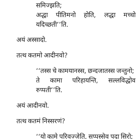
समिज्झति;
अद्धा पीतिमनो होति, लद्धा मच्चो
यदिच्छती’’ति.
अयं अस्सादो.
तत्थ कतमो आदीनवो?
‘‘तस्स
चे कामयानस्स, छन्दजातस्स जन्तुनो;
ते कामा परिहायन्ति, सल्लविद्धोव
रुप्पती’’ति.
अयं आदीनवो.
तत्थ कतमं निस्सरणं?
‘‘यो कामे परिवज्जेति, सप्पस्सेव पदा सिरो;