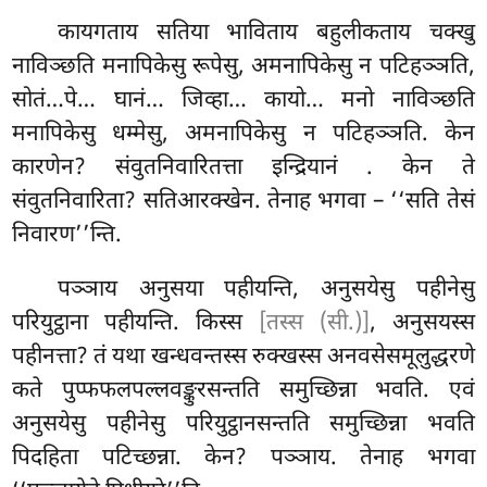
कायगताय सतिया भाविताय बहुलीकताय चक्खु
नाविञ्छति मनापिकेसु रूपेसु, अमनापिकेसु न पटिहञ्ञति,
सोतं…पे… घानं… जिव्हा… कायो… मनो नाविञ्छति
मनापिकेसु धम्मेसु, अमनापिकेसु न पटिहञ्ञति. केन
कारणेन? संवुतनिवारितत्ता इन्द्रियानं
. केन ते
संवुतनिवारिता? सतिआरक्खेन. तेनाह भगवा – ‘‘सति तेसं
निवारण’’न्ति.
पञ्ञाय अनुसया पहीयन्ति, अनुसयेसु पहीनेसु
परियुट्ठाना पहीयन्ति. किस्स
[तस्स (सी.)]
, अनुसयस्स
पहीनत्ता? तं यथा खन्धवन्तस्स रुक्खस्स अनवसेसमूलुद्धरणे
कते पुप्फफलपल्लवङ्कुरसन्तति समुच्छिन्ना भवति. एवं
अनुसयेसु पहीनेसु परियुट्ठानसन्तति समुच्छिन्ना भवति
पिदहिता पटिच्छन्ना. केन? पञ्ञाय. तेनाह भगवा