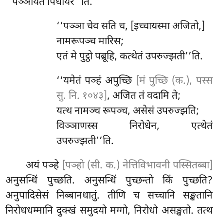
‘‘पञ्ञायेते पिधीयरे’’ति.
‘‘पञ्ञा चेव सति च, [इच्चायस्मा अजितो,]
नामरूपञ्च मारिस;
एतं मे पुट्ठो पब्रूहि, कत्थेतं उपरुज्झती’’ति.
‘‘यमेतं
पञ्हं अपुच्छि
[मं पुच्छि (क.), पस्स
सु. नि. १०४३]
, अजित तं वदामि ते;
यत्थ नामञ्च रूपञ्च, असेसं उपरुज्झति;
विञ्ञाणस्स निरोधेन, एत्थेतं
उपरुज्झती’’ति.
अयं पञ्हे
[पञ्हो (सी. क.) नेत्तिविभावनी पस्सितब्बा]
अनुसन्धिं पुच्छति. अनुसन्धिं पुच्छन्तो किं पुच्छति?
अनुपादिसेसं निब्बानधातुं. तीणि च सच्चानि सङ्खतानि
निरोधधम्मानि दुक्खं समुदयो मग्गो, निरोधो असङ्खतो. तत्थ