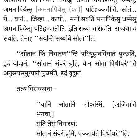
आयतनानं अधिवचनं. चक्खु सवति
मनापिकेसु रूपेसु,
अमनापिकेसु
[अमनापियेसु (क.)]
पटिहञ्ञतीति. सोतं…
पे… घानं… जिव्हा… कायो… मनो सवति मनापिकेसु धम्मेसु
अमनापिकेसु पटिहञ्ञतीति. इति सब्बा च सवति, सब्बथा च
सवति. तेनाह ‘‘सवन्ति सब्बधि सोता’’ति.
‘‘सोतानं किं निवारण’’न्ति परियुट्ठानविघातं पुच्छति,
इदं वोदानं. ‘‘सोतानं संवरं ब्रूहि, केन सोता पिधीयरे’’ति
अनुसयसमुग्घातं पुच्छति, इदं वुट्ठानं.
तत्थ विसज्जना –
‘‘यानि सोतानि लोकस्मिं, [अजिताति
भगवा,]
सति तेसं निवारणं;
सोतानं संवरं ब्रूमि, पञ्ञायेते पिधीयरे’’ति.