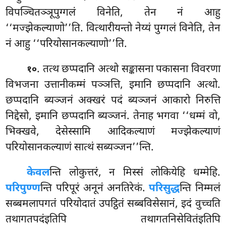
विपञ्चितञ्ञूपुग्गलं विनेति, तेन नं आहु
‘‘मज्झेकल्याणो’’ति. वित्थारीयन्तो नेय्यं पुग्गलं विनेति, तेन
नं आहु ‘‘परियोसानकल्याणो’’ति.
. तत्थ
छप्पदानि अत्थो सङ्कासना पकासना विवरणा
१०
विभजना उत्तानीकम्मं पञ्ञत्ति, इमानि छप्पदानि अत्थो.
छप्पदानि ब्यञ्जनं अक्खरं पदं ब्यञ्जनं आकारो निरुत्ति
निद्देसो, इमानि छप्पदानि ब्यञ्जनं. तेनाह भगवा ‘‘धम्मं वो,
भिक्खवे, देसेस्सामि आदिकल्याणं मज्झेकल्याणं
परियोसानकल्याणं सात्थं सब्यञ्जन’’न्ति.
केवल
न्ति
लोकुत्तरं, न मिस्सं लोकियेहि धम्मेहि.
परिपुण्ण
न्ति परिपूरं अनूनं अनतिरेकं.
परिसुद्ध
न्ति निम्मलं
सब्बमलापगतं परियोदातं उपट्ठितं सब्बविसेसानं, इदं वुच्चति
तथागतपदंइतिपि तथागतनिसेवितंइतिपि