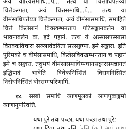
अयं वीरियसमाधि…पे… तत्थ या चित्ताधिपतेय्या
चित्तेकग्गता, अयं चित्तसमाधि…पे… तत्थ या
वीमंसाधिपतेय्या चित्तेकग्गता, अयं वीमंसासमाधि. समाहिते
चित्ते किलेसानं विक्खम्भनताय पटिसङ्खानबलेन वा
भावनाबलेन वा, इदं पहानं. तत्थ ये अस्सासपस्सासा
वितक्कविचारा सञ्ञावेदयिता सरसङ्कप्पा, इमे सङ्खारा. इति
पुरिमको च वीमंसासमाधि, किलेसविक्खम्भनताय च पहानं
इमे च सङ्खारा, तदुभयं वीमंसासमाधिप्पधानसङ्खारसमन्नागतं
इद्धिपादं भावेति विवेकनिस्सितं विरागनिस्सितं
निरोधनिस्सितं वोस्सग्गपरिणामिं.
. सब्बो समाधि ञाणमूलको ञाणपुब्बङ्गमो
१४
ञाणानुपरिवत्ति.
यथा पुरे तथा पच्छा, यथा पच्छा तथा पुरे;
यथा दिवा तथा रत्तिं
[रत्ति (क.) अयं गाथा