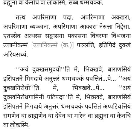
ब्रह्मुना वा केनचि वा लोकस्मिं, सब्बं धम्मचक्कं.
तत्थ
अपरिमाणा पदा, अपरिमाणा अक्खरा,
अपरिमाणा ब्यञ्जना, अपरिमाणा आकारा नेरुत्ता निद्देसा.
एतस्सेव अत्थस्स सङ्कासना पकासना विवरणा विभजना
उत्तानीकम्मं
[उत्तानिकम्मं (क.)]
पञ्ञत्ति, इतिपिदं दुक्खं
अरियसच्चं.
‘‘अयं दुक्खसमुदयो’’ति मे, भिक्खवे, बाराणसियं
इसिपतने मिगदाये अनुत्तरं धम्मचक्कं पवत्तितं…पे…
‘‘अयं
दुक्खनिरोधो’’ति मे, भिक्खवे…पे… ‘‘अयं
दुक्खनिरोधगामिनी पटिपदा’’ति मे, भिक्खवे, बाराणसियं
इसिपतने मिगदाये अनुत्तरं धम्मचक्कं पवत्तितं अप्पटिवत्तियं
समणेन वा ब्राह्मणेन वा देवेन वा मारेन वा ब्रह्मुना वा केनचि
वा लोकस्मिं.