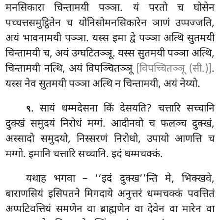
मनसिकारा चिन्तामयी पञ्ञा. यं परतो च घोसेन
पच्चत्तसमुट्ठितेन च योनिसोमनसिकारेन ञाणं उप्पज्जति,
अयं भावनामयी पञ्ञा. यस्स इमा द्वे पञ्ञा अत्थि सुतमयी
चिन्तामयी च, अयं उग्घटितञ्ञू. यस्स सुतमयी पञ्ञा अत्थि,
चिन्तामयी नत्थि, अयं विपञ्चितञ्ञू
[विपच्चितञ्ञू (सी.)]
.
यस्स नेव सुतमयी पञ्ञा अत्थि न चिन्तामयी, अयं नेय्यो.
. सायं धम्मदेसना किं देसयति? चत्तारि सच्चानि
९
दुक्खं समुदयं निरोधं मग्गं. आदीनवो च फलञ्च दुक्खं,
अस्सादो समुदयो, निस्सरणं निरोधो, उपायो आणत्ति च
मग्गो. इमानि चत्तारि सच्चानि. इदं धम्मचक्कं.
यथाह
भगवा – ‘‘इदं दुक्ख’’न्ति मे, भिक्खवे,
बाराणसियं इसिपतने मिगदाये अनुत्तरं धम्मचक्कं पवत्तितं
अप्पटिवत्तियं समणेन वा ब्राह्मणेन वा देवेन वा मारेन वा