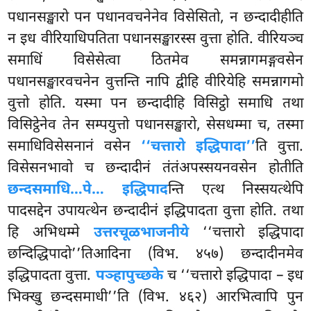
पधानसङ्खारो पन पधानवचनेनेव विसेसितो, न छन्दादीहीति
न इध वीरियाधिपतिता पधानसङ्खारस्स वुत्ता होति. वीरियञ्च
समाधिं विसेसेत्वा ठितमेव समन्नागमङ्गवसेन
पधानसङ्खारवचनेन वुत्तन्ति नापि द्वीहि वीरियेहि समन्नागमो
वुत्तो होति. यस्मा पन छन्दादीहि विसिट्ठो समाधि तथा
विसिट्ठेनेव तेन सम्पयुत्तो पधानसङ्खारो, सेसधम्मा च, तस्मा
समाधिविसेसनानं वसेन
‘‘चत्तारो इद्धिपादा’’
ति वुत्ता.
विसेसनभावो च छन्दादीनं तंतंअपस्सयनवसेन होतीति
छन्दसमाधि…पे… इद्धिपाद
न्ति एत्थ निस्सयत्थेपि
पादसद्देन उपायत्थेन छन्दादीनं इद्धिपादता वुत्ता होति. तथा
हि अभिधम्मे
उत्तरचूळभाजनीये
‘‘चत्तारो इद्धिपादा
छन्दिद्धिपादो’’तिआदिना (विभ. ४५७) छन्दादीनमेव
इद्धिपादता वुत्ता.
पञ्हापुच्छके
च ‘‘चत्तारो इद्धिपादा – इध
भिक्खु छन्दसमाधी’’ति (विभ. ४६२) आरभित्वापि पुन