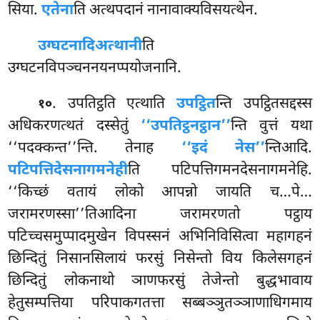
सिया.
एतेना
ति अत्थपदानं नानावाक्यविसयत्थेन.
उग्घटनादिअत्थानी
ति
उग्घटनविपञ्चननयनप्पयोजनानि.
. उपतिट्ठति एत्थाति
उपट्ठित
न्ति उपट्ठितसद्दस्स
१०
अधिकरणत्थतं दस्सेतुं
‘‘उपतिट्ठनट्ठान’’
न्ति वुत्तं यथा
‘‘पदक्कन्त’’न्ति. तेनाह
‘‘इदं नेस’’
न्तिआदि.
पटिपत्तिदेसनागमनेही
ति पटिपत्तिगमनदेसनागमनेहि.
‘‘किच्छं वतायं लोको आपन्नो जायति च…पे…
जरामरणस्सा’’तिआदिना जरामरणतो पट्ठाय
पटिच्चसमुप्पादमुखेन विपस्सनं अभिनिविसित्वा महागहनं
छिन्दितुं निसानसिलायं फरसुं निसेन्तो विय किलेसगहनं
छिन्दितुं लोकनाथो ञाणफरसुं तेजेन्तो बुद्धभावाय
हेतुसम्पत्तिया परिपाकगतत्ता सब्बञ्ञुतञ्ञाणाधिगमाय