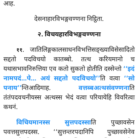
आह.
देसनाहारविभङ्गवण्णना निट्ठिता.
२. विचयहारविभङ्गवण्णना
. जातिलिङ्गकालसाधनविभत्तिसङ्ख्याविसेसादितो
११
सद्दतो पदविचयो कातब्बो. तत्थ करियमानो च
यथासभावनिरुत्तिया एव कतो सुकतो होतीति दस्सेन्तो
‘‘इदं
नामपदं
…पे… अयं सद्दतो पदविचयो’’
ति वत्वा
‘‘सो
पनाय’’
न्तिआदिमाह.
वत्तब्बअत्थसंवण्णना
ति
तंतंपदवचनीयस्स अत्थस्स भेदं वत्वा परियायेहि विवरित्वा
कथनं.
विचियमानस्स सुत्तपदस्सा
ति पुच्छावसेन
पवत्तसुत्तपदस्स. ‘‘सुत्तन्तरपदानिपि पुच्छावसेनेव