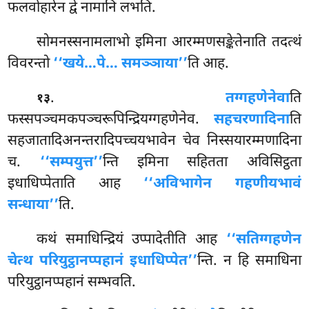
फलवोहारेन द्वे नामानि लभति.
सोमनस्सनामलाभो इमिना आरम्मणसङ्केतेनाति तदत्थं
विवरन्तो
‘‘खये…पे… समञ्ञाया’’
ति आह.
.
तग्गहणेनेवा
ति
१३
फस्सपञ्चमकपञ्चरूपिन्द्रियग्गहणेनेव.
सहचरणादिना
ति
सहजातादिअनन्तरादिपच्चयभावेन चेव निस्सयारम्मणादिना
च.
‘‘सम्पयुत्त’’
न्ति इमिना सहितता अविसिट्ठता
इधाधिप्पेताति आह
‘‘अविभागेन गहणीयभावं
सन्धाया’’
ति.
कथं समाधिन्द्रियं उप्पादेतीति आह
‘‘सतिग्गहणेन
चेत्थ परियुट्ठानप्पहानं इधाधिप्पेत’’
न्ति. न हि समाधिना
परियुट्ठानप्पहानं सम्भवति.