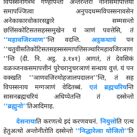
विपस्सनागब्भं
गण्हापेन्तो अन्तरन्तरा नानासमापत्तियो
समापज्जित्वा अनुपदधम्मविपस्सनावसेन
अनेकाकारवोकारसङ्खारे सम्मसन्तो
छत्तिंसकोटिसतसहस्समुखेन यं ञाणं पवत्तेसि, तं
‘‘महावजिरञाण’’
न्ति वदन्ति.
अट्ठकथायं
पन
‘‘चतुवीसतिकोटिसतसहस्ससमापत्तिसञ्चारिमहावजिरञाण
’’न्ति (दी. नि. अट्ठ. ३.१४१) आगतं, तं देवसिकं
वळञ्जनकसमापत्तीनं पुरेचरानुचरञाणं सन्धाय वुत्तं. यं पन
वक्खति ‘‘ञाणवजिरमोहजालपदालन’’न्ति, तं सह
विपस्सनाय मग्गञाणं वेदितब्बं.
एतं ब्रह्मचरिय
न्ति
सासनब्रह्मचरियं अधिप्पेतन्ति तं दस्सेन्तो
‘‘ब्रह्मुनो’’
तिआदिमाह.
देसनाया
ति करणत्थे इदं करणवचनं.
नियुत्तो
ति एत्थ
हेतुअत्थो अन्तोनीतोति दस्सेन्तो
‘‘निद्धारेत्वा योजितो’’
ति