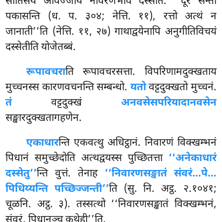
सातिसयं अविज्जाय नीवरणभावं
दस्सेति. ‘‘दूरे सन्तो
पकासन्ति (ध. प. ३०४; नेत्ति. ११), रत्तो अत्थं न
जानाती’’ति (नेत्ति. ११, २७) गाथाद्वयेनापि अनुगीतिविचयं
दस्सेतीति योजेतब्बं.
रूपावचरा
ति रूपावचरसत्ता. विपरिणामदुक्खताय
मुच्चनस्स कारणवचनन्ति सम्बन्धो.
यतो
वट्टदुक्खतो मुच्चनं.
तं
वट्टदुक्खं
अनवसेसपरियादानवसेन
सङ्खारदुक्खतागहणेन.
एकाधार
न्ति एकवत्थु अधिट्ठानं. निवारणं विक्खम्भनं
पिधानं समुच्छेदोति अत्थद्वयस्स पुच्छितत्ता
‘‘अनेकाधारं
दस्सेतु’’
न्ति वुत्तं. तेनाह
‘‘निवारणसङ्खातं संवरं…पे…
पिधिय्यन्ति पच्छिज्जन्ती’’
ति (सु. नि. अट्ठ. २.१०४१;
चूळनि. अट्ठ. ३). तस्सत्थो ‘‘निवारणसङ्खातं विक्खम्भनं,
संवरं, पिधानञ्च कथेही’’ति.