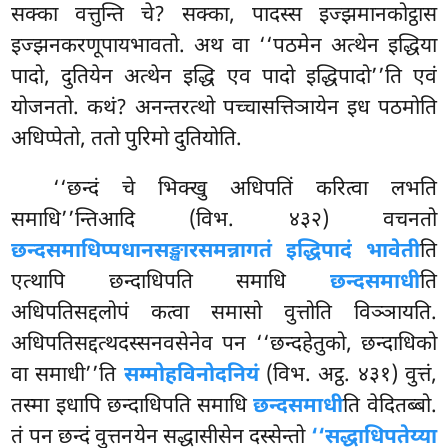
सक्का वत्तुन्ति चे? सक्का, पादस्स इज्झमानकोट्ठास
इज्झनकरणूपायभावतो. अथ वा ‘‘पठमेन अत्थेन इद्धिया
पादो, दुतियेन अत्थेन इद्धि एव पादो इद्धिपादो’’ति एवं
योजनतो. कथं? अनन्तरत्थो पच्चासत्तिञायेन इध पठमोति
अधिप्पेतो, ततो पुरिमो दुतियोति.
‘‘छन्दं चे भिक्खु अधिपतिं करित्वा लभति
समाधि’’न्तिआदि (विभ. ४३२) वचनतो
छन्दसमाधिप्पधानसङ्खारसमन्नागतं इद्धिपादं भावेती
ति
एत्थापि छन्दाधिपति समाधि
छन्दसमाधी
ति
अधिपतिसद्दलोपं कत्वा समासो वुत्तोति विञ्ञायति.
अधिपतिसद्दत्थदस्सनवसेनेव पन ‘‘छन्दहेतुको, छन्दाधिको
वा समाधी’’ति
सम्मोहविनोदनियं
(विभ. अट्ठ. ४३१) वुत्तं,
तस्मा इधापि छन्दाधिपति समाधि
छन्दसमाधी
ति वेदितब्बो.
तं पन छन्दं वुत्तनयेन सद्धासीसेन दस्सेन्तो
‘‘सद्धाधिपतेय्या