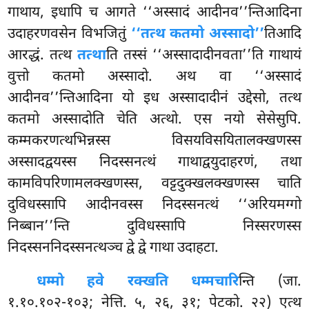
गाथाय, इधापि च आगते ‘‘अस्सादं आदीनव’’न्तिआदिना
उदाहरणवसेन विभजितुं
‘‘तत्थ कतमो अस्सादो’’
तिआदि
आरद्धं. तत्थ
तत्था
ति तस्सं ‘‘अस्सादादीनवता’’ति गाथायं
वुत्तो कतमो अस्सादो. अथ वा ‘‘अस्सादं
आदीनव’’न्तिआदिना यो इध अस्सादादीनं उद्देसो, तत्थ
कतमो अस्सादोति चेति अत्थो. एस नयो सेसेसुपि.
कम्मकरणत्थभिन्नस्स विसयविसयितालक्खणस्स
अस्सादद्वयस्स निदस्सनत्थं गाथाद्वयुदाहरणं, तथा
कामविपरिणामलक्खणस्स, वट्टदुक्खलक्खणस्स चाति
दुविधस्सापि आदीनवस्स निदस्सनत्थं ‘‘अरियमग्गो
निब्बान’’न्ति दुविधस्सापि निस्सरणस्स
निदस्सननिदस्सनत्थञ्च द्वे द्वे गाथा उदाहटा.
धम्मो हवे रक्खति धम्मचारि
न्ति (जा.
१.१०.१०२-१०३; नेत्ति. ५, २६, ३१; पेटको. २२) एत्थ