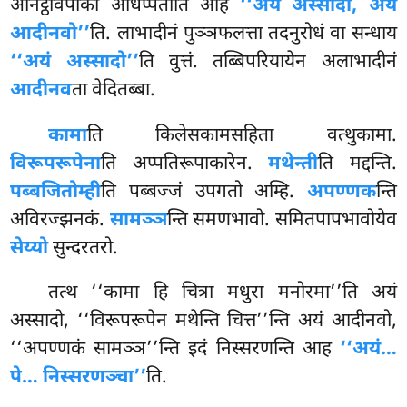
अनिट्ठविपाको अधिप्पेतोति आह
‘‘अयं अस्सादो, अयं
आदीनवो’’
ति. लाभादीनं पुञ्ञफलत्ता तदनुरोधं वा सन्धाय
‘‘अयं अस्सादो’’
ति वुत्तं. तब्बिपरियायेन अलाभादीनं
आदीनव
ता वेदितब्बा.
कामा
ति
किलेसकामसहिता वत्थुकामा.
विरूपरूपेना
ति अप्पतिरूपाकारेन.
मथेन्ती
ति मद्दन्ति.
पब्बजितोम्ही
ति पब्बज्जं उपगतो अम्हि.
अपण्णक
न्ति
अविरज्झनकं.
सामञ्ञ
न्ति समणभावो. समितपापभावोयेव
सेय्यो
सुन्दरतरो.
तत्थ ‘‘कामा हि चित्रा मधुरा मनोरमा’’ति अयं
अस्सादो, ‘‘विरूपरूपेन मथेन्ति चित्त’’न्ति अयं आदीनवो,
‘‘अपण्णकं सामञ्ञ’’न्ति इदं निस्सरणन्ति आह
‘‘अयं…
पे… निस्सरणञ्चा’’
ति.