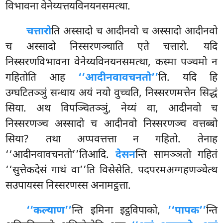
विभावना वेनेय्यत्तयविनयनसमत्था.
चत्तारो
ति अस्सादो च आदीनवो च अस्सादो आदीनवो
च अस्सादो निस्सरणञ्चाति एते चत्तारो. यदि
निस्सरणविभावना वेनेय्यविनयनसमत्था, कस्मा पञ्चमो न
गहितोति आह
‘‘आदीनवावचनतो’’
ति. यदि हि
उग्घटितञ्ञुं सन्धाय अयं नयो वुच्चति, निस्सरणमत्तेन सिद्धं
सिया. अथ विपञ्चितञ्ञुं, नेय्यं वा, आदीनवो च
निस्सरणञ्च अस्सादो च आदीनवो निस्सरणञ्च वत्तब्बो
सिया? तथा अप्पवत्तत्ता न गहितो. तेनाह
‘‘आदीनवावचनतो’’तिआदि.
देसन
न्ति सामञ्ञतो गहितं
‘‘सुत्तेकदेसं गाथं वा’’ति विसेसेति. पदपरमअग्गहणञ्चेत्थ
सउपायस्स निस्सरणस्स अनामट्ठत्ता.
‘‘कल्याण’’
न्ति इमिना इट्ठविपाको,
‘‘पापक’’
न्ति