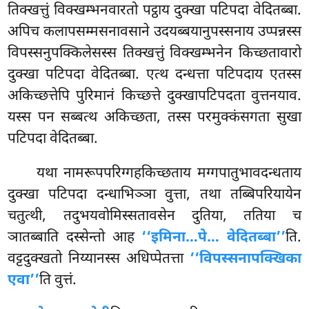
तिक्खत्तुं विक्खम्भनवारतो
पट्ठाय दुक्खा पटिपदा वेदितब्बा.
अपिच कलापसम्मसनावसाने उदयब्बयानुपस्सनाय उप्पन्नस्स
विपस्सनुपक्किलेसस्स तिक्खत्तुं विक्खम्भनेन किच्छतावारो
दुक्खा पटिपदा वेदितब्बा. एत्थ दन्धत्ता पटिपदाय एतस्स
अकिच्छत्तेपि पुरिमानं किच्छत्ते दुक्खापटिपदता वुत्तनयाव.
यस्स पन सब्बत्थ अकिच्छता, तस्स परमुक्कंसगता सुखा
पटिपदा वेदितब्बा.
यथा नामरूपपरिग्गहकिच्छताय मग्गपातुभावदन्धताय
दुक्खा पटिपदा दन्धाभिञ्ञा वुत्ता, तथा तब्बिपरियायेन
चतुत्थी, तदुभयवोमिस्सतावसेन दुतिया, ततिया च
ञातब्बाति दस्सेन्तो आह
‘‘इमिना…पे… वेदितब्बा’’
ति.
वट्टदुक्खतो निय्यानस्स अधिप्पेतत्ता
‘‘विपस्सनापक्खिका
एवा’’
ति वुत्तं.