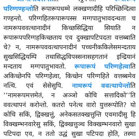
परिग्गण्हन्तो
ति रूपारूपधम्मे लक्खणादीहि परिच्छिन्दित्वा
गण्हन्तो. परिग्गहितरूपारूपस्स मग्गपातुभावदन्धता च
नामरूपववत्थानादीनं किच्छसिद्धिया सियाति न
रूपारूपपरिग्गहकिच्छताय एव दुक्खापटिपदता वत्तब्बाति
चे? न, नामरूपववत्थापनादीनं पच्चनीककिलेसमन्दताय
सुखसिद्धियम्पि तथासिद्धविपस्सनासहगतानं इन्द्रियानं
मन्दताय मग्गपातुभावतो.
रूपारूपं परिग्गहेत्वा
ति
अकिच्छेनपि परिग्गहेत्वा, किच्छेन परिग्गहिते वत्तब्बमेव
नत्थि. एवं सेसेसुपि.
नामरूपं ववत्थापेन्तो
ति
‘‘नामरूपमत्तमेतं, न अञ्ञो कोचि सत्तादिको’’ति
ववत्थापनं करोन्तो. कतरो पनेत्थ वारो युत्तरूपोति? यो
कोचि सकिं, द्विक्खत्तुं, अनेकसतक्खत्तुन्ति एवमादीसु हि
विक्खम्भनवारेसु सकिं, द्विक्खत्तुञ्च विक्खम्भनवारो सुखा
पटिपदा एव, न ततो उद्धं सुखा पटिपदा होति, तस्मा