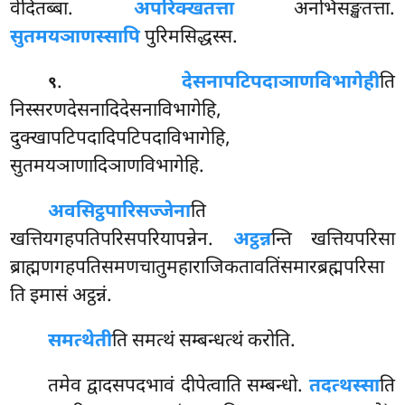
वेदितब्बा.
अपरिक्खतत्ता
अनभिसङ्खतत्ता.
सुतमयञाणस्सापि
पुरिमसिद्धस्स.
.
देसनापटिपदाञाणविभागेही
ति
९
निस्सरणदेसनादिदेसनाविभागेहि,
दुक्खापटिपदादिपटिपदाविभागेहि,
सुतमयञाणादिञाणविभागेहि.
अवसिट्ठपारिसज्जेना
ति
खत्तियगहपतिपरिसपरियापन्नेन.
अट्ठन्न
न्ति खत्तियपरिसा
ब्राह्मणगहपतिसमणचातुमहाराजिकतावतिंसमारब्रह्मपरिसा
ति इमासं अट्ठन्नं.
समत्थेती
ति समत्थं सम्बन्धत्थं करोति.
तमेव द्वादसपदभावं दीपेत्वाति सम्बन्धो.
तदत्थस्सा
ति