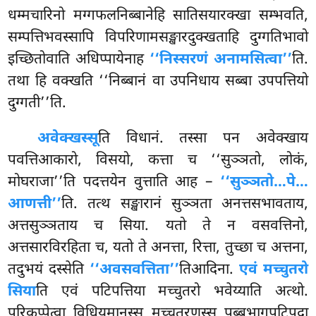
धम्मचारिनो मग्गफलनिब्बानेहि सातिसयारक्खा सम्भवति,
सम्पत्तिभवस्सापि विपरिणामसङ्खारदुक्खताहि दुग्गतिभावो
इच्छितोवाति अधिप्पायेनाह
‘‘निस्सरणं अनामसित्वा’’
ति.
तथा हि वक्खति ‘‘निब्बानं वा उपनिधाय सब्बा उपपत्तियो
दुग्गती’’ति.
अवेक्खस्सू
ति विधानं. तस्सा पन अवेक्खाय
पवत्तिआकारो, विसयो, कत्ता च ‘‘सुञ्ञतो, लोकं,
मोघराजा’’ति पदत्तयेन वुत्ताति आह –
‘‘सुञ्ञतो…पे…
आणत्ती’’
ति. तत्थ सङ्खारानं सुञ्ञता अनत्तसभावताय,
अत्तसुञ्ञताय च सिया. यतो ते न वसवत्तिनो,
अत्तसारविरहिता च, यतो ते अनत्ता, रित्ता, तुच्छा च अत्तना,
तदुभयं दस्सेति
‘‘अवसवत्तिता’’
तिआदिना.
एवं मच्चुतरो
सिया
ति एवं पटिपत्तिया मच्चुतरो भवेय्याति अत्थो.
परिकप्पेत्वा विधियमानस्स मच्चुतरणस्स पुब्बभागपटिपदा