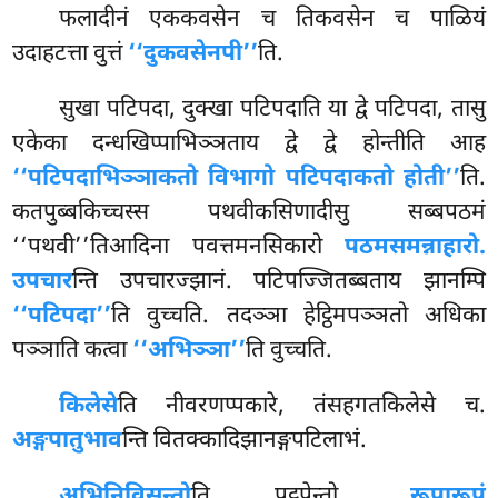
फलादीनं एककवसेन च तिकवसेन च पाळियं
उदाहटत्ता वुत्तं
‘‘दुकवसेनपी’’
ति.
सुखा पटिपदा, दुक्खा पटिपदाति या द्वे पटिपदा, तासु
एकेका दन्धखिप्पाभिञ्ञताय द्वे द्वे होन्तीति आह
‘‘पटिपदाभिञ्ञाकतो विभागो पटिपदाकतो होती’’
ति.
कतपुब्बकिच्चस्स पथवीकसिणादीसु सब्बपठमं
‘‘पथवी’’तिआदिना पवत्तमनसिकारो
पठमसमन्नाहारो.
उपचार
न्ति उपचारज्झानं. पटिपज्जितब्बताय झानम्पि
‘‘पटिपदा’’
ति
वुच्चति. तदञ्ञा हेट्ठिमपञ्ञतो अधिका
पञ्ञाति कत्वा
‘‘अभिञ्ञा’’
ति वुच्चति.
किलेसे
ति नीवरणप्पकारे, तंसहगतकिलेसे च.
अङ्गपातुभाव
न्ति वितक्कादिझानङ्गपटिलाभं.
अभिनिविसन्तो
ति पट्ठपेन्तो.
रूपारूपं