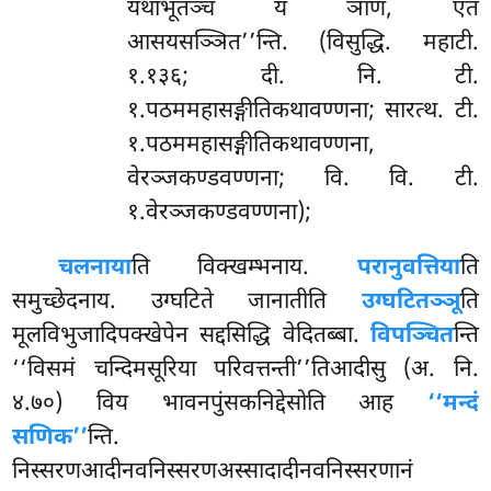
यथाभूतञ्च यं ञाणं, एतं
आसयसञ्ञित’’न्ति. (विसुद्धि. महाटी.
१.१३६; दी. नि. टी.
१.पठममहासङ्गीतिकथावण्णना; सारत्थ. टी.
१.पठममहासङ्गीतिकथावण्णना,
वेरञ्जकण्डवण्णना; वि. वि. टी.
१.वेरञ्जकण्डवण्णना);
चलनाया
ति विक्खम्भनाय.
परानुवत्तिया
ति
समुच्छेदनाय. उग्घटिते जानातीति
उग्घटितञ्ञू
ति
मूलविभुजादिपक्खेपेन सद्दसिद्धि वेदितब्बा.
विपञ्चित
न्ति
‘‘विसमं चन्दिमसूरिया परिवत्तन्ती’’तिआदीसु (अ. नि.
४.७०) विय भावनपुंसकनिद्देसोति आह
‘‘मन्दं
सणिक’’
न्ति.
निस्सरणआदीनवनिस्सरणअस्सादादीनवनिस्सरणानं