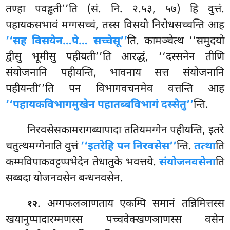
तण्हा पवड्ढती’’ति (सं. नि. २.५३, ५७) हि वुत्तं.
पहायकसभावं मग्गसच्चं, तस्स विसयो निरोधसच्चन्ति आह
‘‘सह विसयेन…पे… सच्चेसू’’
ति. कामञ्चेत्थ ‘‘समुदयो
द्वीसु भूमीसु पहीयती’’ति आरद्धं, ‘‘दस्सनेन तीणि
संयोजनानि पहीयन्ति, भावनाय सत्त संयोजनानि
पहीयन्ती’’ति पन विभागवचनमेव वत्तन्ति आह
‘‘पहायकविभागमुखेन पहातब्बविभागं दस्सेतु’’
न्ति.
निरवसेसकामरागब्यापादा ततियमग्गेन पहीयन्ति, इतरे
चतुत्थमग्गेनाति वुत्तं
‘‘इतरेहि पन निरवसेस’’
न्ति.
तत्था
ति
कम्मविपाकवट्टप्पभेदेन तेधातुके भवत्तये.
संयोजनवसेना
ति
सब्बदा योजनवसेन बन्धनवसेन.
. अग्गफलञाणताय एकम्पि समानं तन्निमित्तस्स
१२
खयानुप्पादारम्मणस्स पच्चवेक्खणञाणस्स वसेन