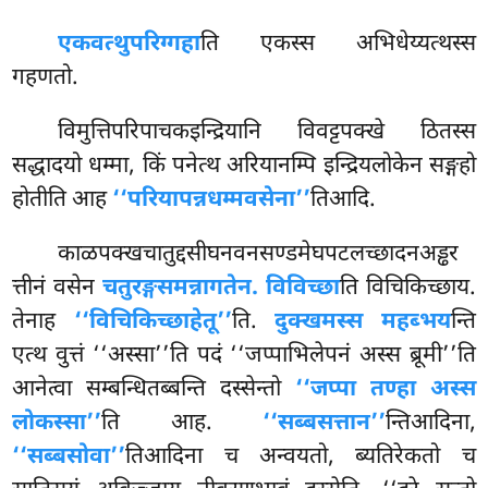
एकवत्थुपरिग्गहा
ति एकस्स अभिधेय्यत्थस्स
गहणतो.
विमुत्तिपरिपाचकइन्द्रियानि विवट्टपक्खे ठितस्स
सद्धादयो धम्मा, किं पनेत्थ अरियानम्पि इन्द्रियलोकेन सङ्गहो
होतीति आह
‘‘परियापन्नधम्मवसेना’’
तिआदि.
काळपक्खचातुद्दसीघनवनसण्डमेघपटलच्छादनअड्ढर
त्तीनं
वसेन
चतुरङ्गसमन्नागतेन. विविच्छा
ति विचिकिच्छाय.
तेनाह
‘‘विचिकिच्छाहेतू’’
ति.
दुक्खमस्स महब्भय
न्ति
एत्थ वुत्तं ‘‘अस्सा’’ति पदं ‘‘जप्पाभिलेपनं अस्स ब्रूमी’’ति
आनेत्वा सम्बन्धितब्बन्ति दस्सेन्तो
‘‘जप्पा तण्हा अस्स
लोकस्सा’’
ति आह.
‘‘सब्बसत्तान’’
न्तिआदिना,
‘‘सब्बसोवा’’
तिआदिना च अन्वयतो, ब्यतिरेकतो च