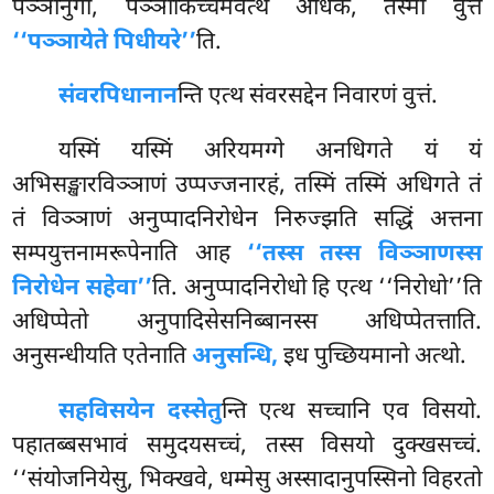
पञ्ञानुगा, पञ्ञाकिच्चमेवेत्थ अधिकं, तस्मा वुत्तं
‘‘पञ्ञायेते पिधीयरे’’
ति.
संवरपिधानान
न्ति एत्थ संवरसद्देन निवारणं वुत्तं.
यस्मिं
यस्मिं अरियमग्गे अनधिगते यं यं
अभिसङ्खारविञ्ञाणं उप्पज्जनारहं, तस्मिं तस्मिं अधिगते तं
तं विञ्ञाणं अनुप्पादनिरोधेन निरुज्झति सद्धिं अत्तना
सम्पयुत्तनामरूपेनाति आह
‘‘तस्स तस्स विञ्ञाणस्स
निरोधेन सहेवा’’
ति. अनुप्पादनिरोधो हि एत्थ ‘‘निरोधो’’ति
अधिप्पेतो अनुपादिसेसनिब्बानस्स अधिप्पेतत्ताति.
अनुसन्धीयति एतेनाति
अनुसन्धि,
इध पुच्छियमानो अत्थो.
सह
विसयेन दस्सेतु
न्ति एत्थ सच्चानि एव विसयो.
पहातब्बसभावं समुदयसच्चं, तस्स विसयो दुक्खसच्चं.
‘‘संयोजनियेसु, भिक्खवे, धम्मेसु अस्सादानुपस्सिनो विहरतो