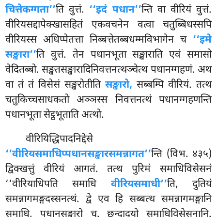
चित्तेकग्गता’’
ति वुत्तं.
‘‘इदं पधान’’
न्ति वा वीरियं वुत्तं.
वीरियसद्दापेक्खासहितं एकवचनेन वत्वा चतुब्बिधस्सपि
वीरियस्स अधिप्पेतत्ता निब्बत्तेतब्बधम्मविभागेन च
‘‘इमे
सङ्खारा’’
ति वुत्तं. तेन पधानभूता सङ्खाराति एवं समासो
वेदितब्बो. सङ्खतसङ्खारादिनिवत्तनत्थञ्चेत्थ पधानग्गहणं. अथ
वा तं तं विसेसं सङ्खरोतीति
सङ्खारो,
सब्बम्पि वीरियं. तत्थ
चतुकिच्चसाधकतो अञ्ञस्स निवत्तनत्थं पधानग्गहणन्ति
पधानभूता सेट्ठभूताति अत्थो.
वीरियिद्धिपादनिद्देसे
‘‘वीरियसमाधिप्पधानसङ्खारसमन्नागत’’
न्ति (विभ. ४३५)
द्विक्खत्तुं वीरियं आगतं. तत्थ पुरिमं समाधिविसेसनं
‘‘वीरियाधिपति समाधि
वीरियसमाधी’’
ति, दुतियं
समन्नागमङ्गदस्सनत्थं. द्वे एव हि सब्बत्थ समन्नागमङ्गानि
समाधि, पधानसङ्खारो च. छन्दादयो
समाधिविसेसनानि.