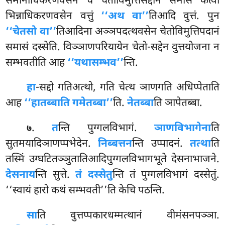
समानाधिकरणवसेन च चेतोविमुत्तिसद्दानं समासं कत्वा
भिन्नाधिकरणवसेन वत्तुं
‘‘अथ वा’’
तिआदि वुत्तं. पुन
‘‘चेतसो वा’’
तिआदिना अञ्ञपदत्थवसेन चेतोविमुत्तिपदानं
समासं दस्सेति. विञ्ञाणपरियायेन चेतो-सद्देन वुत्तयोजना न
सम्भवतीति आह
‘‘यथासम्भव’’
न्ति.
हा
-सद्दो गतिअत्थो, गति चेत्थ ञाणगति अधिप्पेताति
आह
‘‘हातब्बाति गमेतब्बा’’
ति.
नेतब्बा
ति ञापेतब्बा.
.
त
न्ति
पुग्गलविभागं.
ञाणविभागेना
ति
७
सुतमयादिञाणप्पभेदेन.
निब्बत्तन
न्ति उप्पादनं.
तत्था
ति
तस्मिं उग्घटितञ्ञुतातिआदिपुग्गलविभागभूते देसनाभाजने.
देसनाय
न्ति सुत्ते.
तं दस्सेतु
न्ति तं पुग्गलविभागं दस्सेतुं.
‘‘स्वायं हारो कथं सम्भवती’’ति केचि पठन्ति.
सा
ति वुत्तप्पकारधम्मत्थानं वीमंसनपञ्ञा.