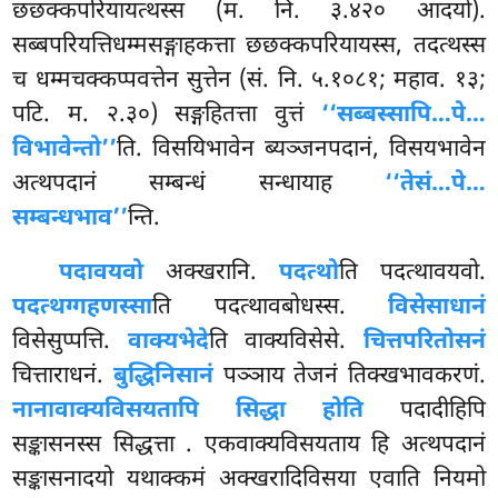
छछक्कपरियायत्थस्स (म. नि. ३.४२० आदयो).
सब्बपरियत्तिधम्मसङ्गाहकत्ता छछक्कपरियायस्स, तदत्थस्स
च धम्मचक्कप्पवत्तेन सुत्तेन (सं. नि. ५.१०८१; महाव. १३;
पटि. म. २.३०) सङ्गहितत्ता वुत्तं
‘‘सब्बस्सापि…पे…
विभावेन्तो’’
ति. विसयिभावेन ब्यञ्जनपदानं, विसयभावेन
अत्थपदानं सम्बन्धं सन्धायाह
‘‘तेसं…पे…
सम्बन्धभाव’’
न्ति.
पदावयवो
अक्खरानि.
पदत्थो
ति पदत्थावयवो.
पदत्थग्गहणस्सा
ति पदत्थावबोधस्स.
विसेसाधानं
विसेसुप्पत्ति.
वाक्यभेदे
ति वाक्यविसेसे.
चित्तपरितोसनं
चित्ताराधनं.
बुद्धिनिसानं
पञ्ञाय तेजनं तिक्खभावकरणं.
नानावाक्यविसयतापि सिद्धा होति
पदादीहिपि
सङ्कासनस्स सिद्धत्ता
. एकवाक्यविसयताय हि अत्थपदानं
सङ्कासनादयो यथाक्कमं अक्खरादिविसया एवाति नियमो