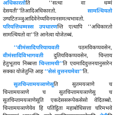
अधिकारतो
ति ‘‘सत्था वा धम्मं
देसयती’’तिआदिअधिकारतो.
सामत्थियतो
उग्घटितञ्ञुआदिवेनेय्यविनयनसमत्थभावतो.
परियत्तिधम्मस्स उपधारण
न्ति एत्थापि ‘‘अधिकारतो
सामत्थियतो वा’’ति आनेत्वा योजेतब्बं.
‘‘वीमंसादिपरियायवती
पठमविकप्पवसेन,
वीमंसादिविभागवती
दुतियविकप्पवसेन, चिन्ताय
हेतुभूताय निब्बत्ता
चिन्तामयी’’
ति एवमादिवुत्तनयानुसारेन
सक्का योजेतुन्ति आह
‘‘सेसं वुत्तनयमेवा’’
ति.
सुतचिन्तामयञाणेसू
ति सुतमयञाणे च
चिन्तामयञाणे च सुतचिन्तामयञाणेसु च
सुतचिन्तामयञाणेसूति एकदेससरूपेकसेसो वेदितब्बो.
चिन्तामयञाणेयेव हि पतिट्ठिता महाबोधिसत्ता
चरिमभवे