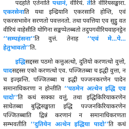
पदहति
एतेनाति
पधानं,
वीरियं.
ते
ति वीरियसङ्खारा.
एकरसेना
ति यथा इन्द्रियानि एकरसानि होन्ति, एवं
एकरसभावेन सरणतो पवत्तनतो. तथा पवत्तिया एव सुट्ठु वत
वीरियं वाहेसीति योगिना सङ्कप्पेतब्बतो तदुपगवीरियवाहनट्ठेन
‘‘सम्पहंसना’’
ति वुत्तं. तेनाह
‘‘एवं मे…पे…
हेतुभावतो’’
ति.
इद्धि
सद्दस्स
पठमो कत्तुअत्थो, दुतियो करणत्थो वुत्तो,
पाद
सद्दस्स एको करणत्थो एव. पज्जितब्बा च इद्धी वुत्ता, न
च इज्झन्ति. पज्जितब्बा च इद्धी पज्जनकरणेन पादेन
समानाधिकरणा न होन्तीति
‘‘पठमेन अत्थेन इद्धि एव
पादो’’
ति कथं सक्का वत्तुं, तथा इद्धिकिरियाकरणेन
साधेतब्बा बुद्धिसङ्खाता इद्धि पज्जनकिरियाकरणेन
पज्जितब्बाति द्विन्नं करणानं न समानाधिकरणता
सम्भवतीति
‘‘दुतियेन अत्थेन इद्धिया पादो’’
ति कथं