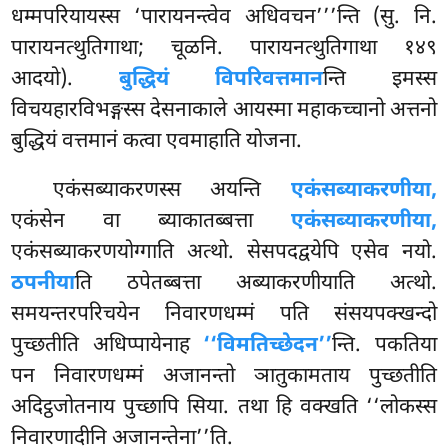
धम्मपरियायस्स ‘पारायनन्त्वेव अधिवचन’’’न्ति (सु. नि.
पारायनत्थुतिगाथा; चूळनि. पारायनत्थुतिगाथा १४९
आदयो).
बुद्धियं विपरिवत्तमान
न्ति इमस्स
विचयहारविभङ्गस्स देसनाकाले आयस्मा महाकच्चानो अत्तनो
बुद्धियं वत्तमानं कत्वा एवमाहाति योजना.
एकंसब्याकरणस्स अयन्ति
एकंसब्याकरणीया,
एकंसेन वा ब्याकातब्बत्ता
एकंसब्याकरणीया,
एकंसब्याकरणयोग्गाति अत्थो. सेसपदद्वयेपि एसेव नयो.
ठपनीया
ति ठपेतब्बत्ता अब्याकरणीयाति अत्थो.
समयन्तरपरिचयेन निवारणधम्मं पति संसयपक्खन्दो
पुच्छतीति अधिप्पायेनाह
‘‘विमतिच्छेदन’’
न्ति. पकतिया
पन निवारणधम्मं अजानन्तो ञातुकामताय पुच्छतीति
अदिट्ठजोतनाय पुच्छापि सिया. तथा हि वक्खति ‘‘लोकस्स
निवारणादीनि अजानन्तेना’’ति.