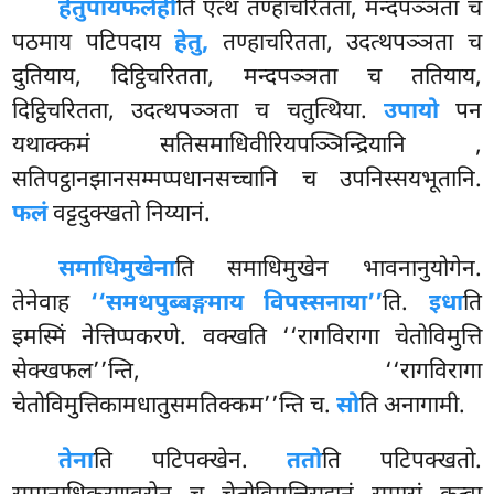
हेतुपायफलेही
ति एत्थ तण्हाचरितता, मन्दपञ्ञता च
पठमाय पटिपदाय
हेतु,
तण्हाचरितता, उदत्थपञ्ञता च
दुतियाय, दिट्ठिचरितता, मन्दपञ्ञता च ततियाय,
दिट्ठिचरितता, उदत्थपञ्ञता च चतुत्थिया.
उपायो
पन
यथाक्कमं सतिसमाधिवीरियपञ्ञिन्द्रियानि
,
सतिपट्ठानझानसम्मप्पधानसच्चानि च उपनिस्सयभूतानि.
फलं
वट्टदुक्खतो निय्यानं.
समाधिमुखेना
ति समाधिमुखेन भावनानुयोगेन.
तेनेवाह
‘‘समथपुब्बङ्गमाय विपस्सनाया’’
ति.
इधा
ति
इमस्मिं नेत्तिप्पकरणे. वक्खति ‘‘रागविरागा चेतोविमुत्ति
सेक्खफल’’न्ति, ‘‘रागविरागा
चेतोविमुत्तिकामधातुसमतिक्कम’’न्ति च.
सो
ति अनागामी.
तेना
ति पटिपक्खेन.
ततो
ति पटिपक्खतो.