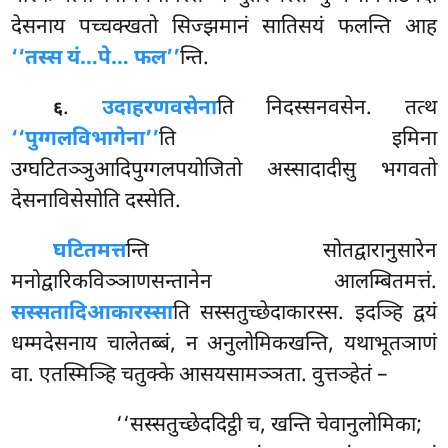
देसनाय पच्चक्खतो सिज्झमानं सातिसयं फलन्ति आह
‘‘तस्स यं…पे… फल’’
न्ति.
.
उदाहरणवसेना
ति
निदस्सनवसेन. तत्थ
६
‘‘पुग्गलविभागेना’’
ति इमिना
उग्घटितञ्ञुआदिपुग्गलपयोजितो अस्सादादीसु भगवतो
देसनाविसेसोति दस्सेति.
घटितमत्त
न्ति सोतद्वारानुसारेन
मनोद्वारिकविञ्ञाणसन्तानेन आलम्बितमत्तं.
सस्सतादिआकारस्सा
ति सस्सतुच्छेदाकारस्स. इदञ्हि द्वयं
धम्मदेसनाय चालेतब्बं, न अनुलोमिकखन्ति, यथाभूतञाणं
वा. एतस्मिञ्हि चतुक्के आसयसामञ्ञता. वुत्तञ्हेतं –
‘‘सस्सतुच्छेददिट्ठी च, खन्ति चेवानुलोमिका;