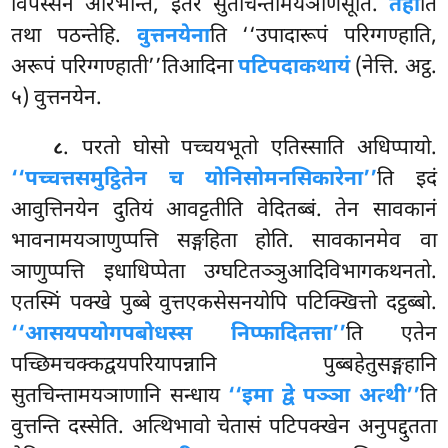
विपस्सनं आरभन्ति, इतरे सुतचिन्तामयञाणेसूति.
तेही
ति
तथा पठन्तेहि.
वुत्तनयेना
ति ‘‘उपादारूपं परिग्गण्हाति,
अरूपं परिग्गण्हाती’’तिआदिना
पटिपदाकथायं
(नेत्ति. अट्ठ.
५) वुत्तनयेन.
. परतो घोसो पच्चयभूतो एतिस्साति अधिप्पायो.
८
‘‘पच्चत्तसमुट्ठितेन च योनिसोमनसिकारेना’’
ति इदं
आवुत्तिनयेन दुतियं आवट्टतीति वेदितब्बं. तेन सावकानं
भावनामयञाणुप्पत्ति सङ्गहिता होति. सावकानमेव वा
ञाणुप्पत्ति इधाधिप्पेता उग्घटितञ्ञुआदिविभागकथनतो.
एतस्मिं पक्खे पुब्बे वुत्तएकसेसनयोपि पटिक्खित्तो दट्ठब्बो.
‘‘आसयपयोगपबोधस्स निप्फादितत्ता’’
ति एतेन
पच्छिमचक्कद्वयपरियापन्नानि पुब्बहेतुसङ्गहानि
सुतचिन्तामयञाणानि सन्धाय
‘‘इमा द्वे पञ्ञा अत्थी’’
ति
वुत्तन्ति दस्सेति. अत्थिभावो चेतासं पटिपक्खेन अनुपद्दुतता