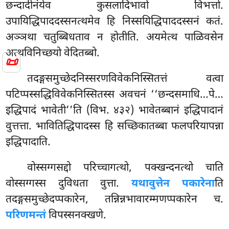
छन्दादीनंयेव कुसलादिभावो विभत्तो.
उपायिद्धिपाददस्सनत्थमेव हि निस्सयिद्धिपाददस्सनं कतं.
अञ्ञथा चतुब्बिधताव न होतीति. अयमेत्थ पाळिवसेन
अत्थविनिच्छयो वेदितब्बो.
📜
तदङ्गसमुच्छेदनिस्सरणविवेकनिस्सितत्तं वत्वा
पटिप्पस्सद्धिविवेकनिस्सितस्स अवचनं ‘‘छन्दसमाधि…पे…
इद्धिपादं भावेती’’ति (विभ. ४३२) भावेतब्बानं इद्धिपादानं
वुत्तत्ता. भावितिद्धिपादस्स हि सच्छिकातब्बा फलपरियापन्ना
इद्धिपादाति.
वोस्सग्गसद्दो परिच्चागत्थो, पक्खन्दनत्थो चाति
वोस्सग्गस्स दुविधता वुत्ता.
यथावुत्तेन पकारेना
ति
तदङ्गसमुच्छेदप्पकारेन, तन्निन्नभावारम्मणप्पकारेन च.
परिणमन्तं
विपस्सनक्खणे.