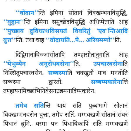
‘‘वोदान’’
न्ति इमिना सोतानं विक्खम्भनविसुद्धि,
‘‘वुट्ठान’’
न्ति इमिना समुच्छेदविसुद्धि अधिप्पेताति आह
‘‘पुच्छाय दुविधत्थविसयतं विवरितुं ‘एव’न्तिआदि
वुत्त’’
न्ति. तथा चाह
‘‘वोदायति…पे… अरियमग्गो’’
ति.
दिट्ठिमानाविज्जासोतापि तण्हासोतानुगाति आह
‘‘येभुय्येन अनुरोधवसेना’’
ति.
उपचारवसेना
ति
निस्सितुपचारवसेन.
सब्बस्मा
ति चक्खुतो याव मनतोति
सब्बस्मा द्वारतो.
सब्बप्पकारेना
त्ति
तण्हायनमिच्छाभिनिवेसनउन्नमनादिप्पकारेन.
तमेव सति
न्ति यायं सति पुब्बभागे सोतानं
विक्खम्भनवसेन वुत्ता, तमेव सतिं. मग्गक्खणे सोतानं संवरं
पिधानं ब्रूमि. यस्मा पन पिधायिकापि सति मग्गक्खणे