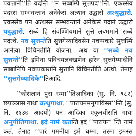
पवत्तानी’’ति वदन्ति ‘‘न सब्बम्पि सुत्तपद’’न्ति. एकस्सेव
पदस्स सम्भवन्तानं अनेकेसं अत्थानं उद्धारो
अत्थुद्धारो
.
एकस्सेव पन अत्थस्स सम्भवन्तानं अनेकेसं पदानं उद्धारो
पदुद्धारो
. सब्बे हि संवण्णियमाने सुत्ते लब्भमाने सब्बे
पदत्थे.
नव सुत्तन्ते
ति सुत्तगेय्यादिवसेन नवप्पकारे सुत्तस्मिं
आनेत्वा विचिनतीति
योजना. अथ वा
‘‘सब्बे नव
सुत्तन्ते’’
ति इमिना पविचयलक्खणेन हारेन सुत्तगेय्यादीनि
सब्बानिपि नवप्पकारानि सुत्तानि विचिनतीति अत्थो. तेनाह
‘‘सुत्तगेय्यादिके’’
तिआदि.
‘‘कोसलानं पुरा रम्मा’’तिआदिका (सु. नि. ९८२)
छपञ्ञास गाथा
वत्थुगाथा
. ‘‘पारायनमनुगायिस्स’’न्ति (सु.
नि. ११३७ आदयो) पन आदिका एकूनवीसति गाथा
अनुगीतिगाथा. इदं नामं कत
न्ति इदं ‘‘पारायन’’न्ति नामं
कतं. तेनाह ‘‘पारं गमनीया इमे धम्मा, तस्मा इमस्स