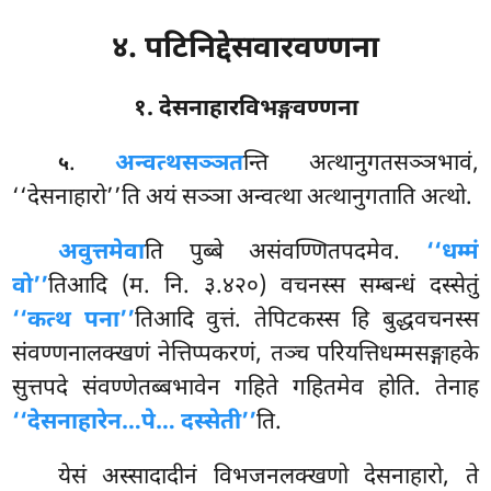
४. पटिनिद्देसवारवण्णना
१. देसनाहारविभङ्गवण्णना
.
अन्वत्थसञ्ञत
न्ति अत्थानुगतसञ्ञभावं,
५
‘‘देसनाहारो’’ति अयं सञ्ञा अन्वत्था अत्थानुगताति अत्थो.
अवुत्तमेवा
ति
पुब्बे असंवण्णितपदमेव.
‘‘धम्मं
वो’’
तिआदि (म. नि. ३.४२०) वचनस्स सम्बन्धं दस्सेतुं
‘‘कत्थ पना’’
तिआदि वुत्तं. तेपिटकस्स हि बुद्धवचनस्स
संवण्णनालक्खणं नेत्तिप्पकरणं, तञ्च परियत्तिधम्मसङ्गाहके
सुत्तपदे संवण्णेतब्बभावेन गहिते गहितमेव होति. तेनाह
‘‘देसनाहारेन…पे… दस्सेती’’
ति.
येसं अस्सादादीनं विभजनलक्खणो देसनाहारो, ते