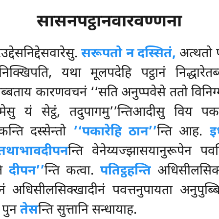
सासनपट्ठानवारवण्णना
द्देसनिद्देसवारेसु.
सरूपतो न दस्सितं,
अत्थतो प
क्खिपति, यथा मूलपदेहि पट्ठानं निद्धारेतब
ेतब्बताय कारणवचनं ‘‘सति अनुप्पवेसे ततो विनिग
मेसु यं सेट्ठं, तदुपागमु’’न्तिआदीसु विय प
न्ति दस्सेन्तो
‘‘पकारेहि ठान’’
न्ति आह.
इ
तथाभावदीपन
न्ति वेनेय्यज्झासयानुरूपेन पवत
ति
दीपन’’
न्ति कत्वा.
पतिट्ठहन्ति
अधिसीलसिक्
ीनं अधिसीलसिक्खादीनं पवत्तनुपायता अनुपुब
. पुन
तेस
न्ति सुत्तानि सन्धायाह.