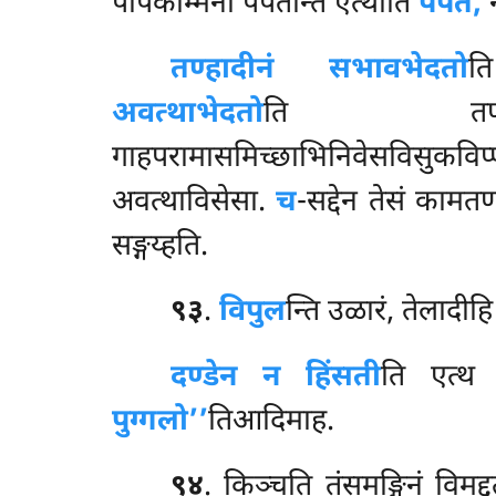
पापकम्मिनो पपतन्ति एत्थाति
पपतं,
न
तण्हादीनं सभावभेदतो
ति
अवत्थाभेदतो
ति तण्हाय छ
गाहपरामासमिच्छाभिनिवेसविसुकविप
अवत्थाविसेसा.
च
-सद्देन तेसं कामत
सङ्गय्हति.
९३
.
विपुल
न्ति उळारं, तेलादी
दण्डेन न हिंसती
ति एत्थ व
पुग्गलो’’
तिआदिमाह.
९४
. किञ्चति
तंसमङ्गिनं विमद