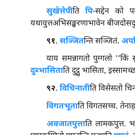
सुखेत्तेपी
ति
पि
-सद्देन को प
यथावुत्तअभिसङ्खरणाभावेन बीजदोसदुट्ठ
९१
.
सज्जित
न्ति सञ्जितं.
अपर
याय समन्नागतो पुग्गलो ‘‘किं
दुब्भासिता
ति दुट्ठु भासिता, इस्सामच
९२
.
विचिनाती
ति विसेसतो चि
विगतभूता
ति विगतसच्च. तेना
अवजातपुत्ता
ति लामकपुत्त. भ