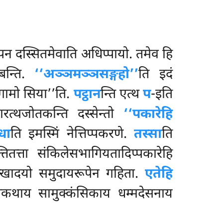
न दस्सितमेवाति अधिप्पायो. तमेव हि
्बन्ति.
‘‘अञ्ञमञ्ञसङ्गहो’’
ति इदं
्गामो सिया’’ति.
पट्ठान
न्ति एत्थ
प
-इति
कारत्थजोतकन्ति दस्सेन्तो
‘‘पकारेहि
धा
ति इमस्मिं नेत्तिप्पकरणे.
तस्सा
ति
्तितत्ता संकिलेसभागियतादिप्पकारेहि
खादयो समुदायरूपेन गहिता.
एतेहि
्बिकथाय सामुक्कंसिकाय धम्मदेसनाय