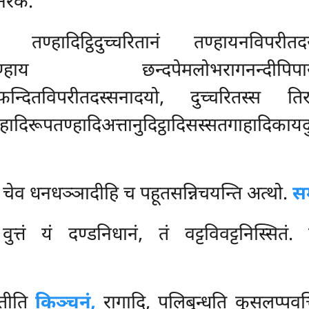
रकं.
 तण्हादिट्ठिदुच्चरितानं तण्हायनविपरीतदस्
न्दपेमलोभरागनन्दीपिपासा
्फन्दितविपरीतदस्सनादयो, दुच्चरितस्स तिरच
ण्हादिरूपतण्हादिअत्तानुदिट्ठादिसस्सतगाहादिकाय
हि चेव धनधञ्ञादीहि च पहूतसन्निचयन्ति अत्थो.
सम
ुत्तं यं दण्डनिधानं, तं वट्टविवट्टनिस्सित
्दतीति
किञ्चनं,
रागादि, पलिबुन्धति कुसलप्पवत्