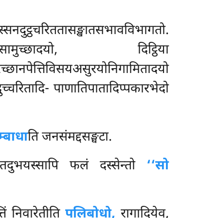
सनदुट्ठचरिततासङ्खातसभावविभागतो.
मुच्छादयो, दिट्ठिया
्छानपेत्तिविसयअसुरयोनिगामितादयो
दुच्चरितादि- पाणातिपातादिप्पकारभेदो
्बाधा
ति जनसंमद्दसङ्घटा.
ं. तदुभयस्सापि फलं दस्सेन्तो
‘‘सो
तिं निवारेतीति
पलिबोधो,
रागादियेव,