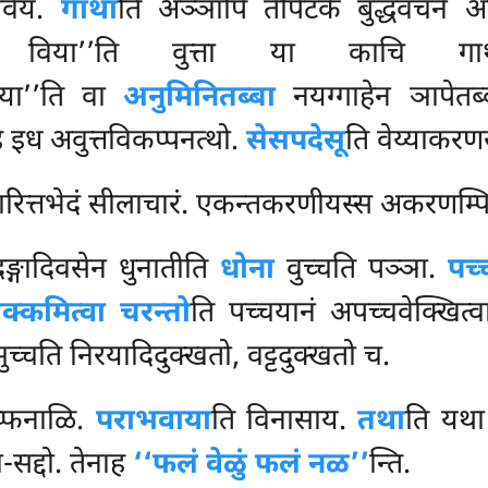
 विय.
गाथा
ति अञ्ञापि तेपिटके बुद्धवचने 
ा विया’’ति वुत्ता या काचि गाथा
िया’’ति वा
अनुमिनितब्बा
नयग्गाहेन ञापेतब्बा
हि इध अवुत्तविकप्पनत्थो.
सेसपदेसू
ति वेय्याकरणस
तवारित्तभेदं सीलाचारं. एकन्तकरणीयस्स अकरणम्प
ङ्गादिवसेन धुनातीति
धोना
वुच्चति पञ्ञा.
पच्
क्कमित्वा चरन्तो
ति पच्चयानं अपच्चवेक्खित्
च्चति निरयादिदुक्खतो, वट्टदुक्खतो च.
प्फनाळि.
पराभवाया
ति विनासाय.
तथा
ति यथा
सद्दो. तेनाह
‘‘फलं वेळुं फलं नळ’’
न्ति.