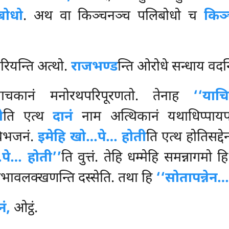
बोधो
. अथ वा किञ्चनञ्च पलिबोधो च
किञ
िरियन्ति अत्थो.
राजभण्ड
न्ति ओरोधे सन्धाय वदन्
ाचकानं मनोरथपरिपूरणतो. तेनाह
‘‘याचित
ो
ति एत्थ
दानं
नाम अत्थिकानं यथाधिप्पायपट
विभजनं.
इमेहि खो…पे… होती
ति एत्थ होतिसद्दे
…पे… होती’’
ति वुत्तं. तेहि धम्मेहि समन्नागमो
्नभावलक्खणन्ति दस्सेति. तथा हि
‘‘सोतापन्नेन…
ं,
ओट्ठं.