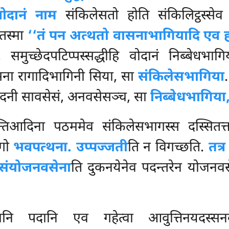
वोदानं नाम
संकिलेसतो होति संकिलिट्ठस्सेव व
 तस्मा
‘‘तं पन अत्थतो वासनाभागियादि एव ह
समुच्छेदपटिप्पस्सद्धीहि वोदानं निब्बेधभा
 देसना रागादिभागिनी सिया, सा
संकिलेसभागिया
छेदनी सावसेसं, अनवसेसञ्च, सा
निब्बेधभागिय
’न्तिआदिना पठममेव संकिलेसभागस्स दस्सितत्त
ागो
भवपत्थना. उप्पज्जती
ति न विगच्छति.
तत्र
रसंयोजनवसेना
ति दुकनयेनेव पदन्तरेन योजनव
नि पदानि एव गहेत्वा आवुत्तिनयदस्सनवस