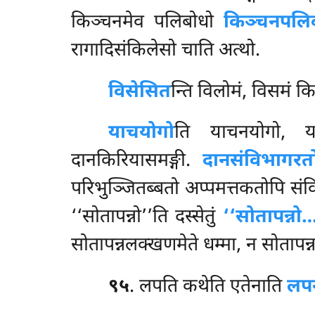
किञ्चनमेव पलिबोधो
किञ्चनपलि
रागादिसंकिलेसो चाति अत्थो.
विसेसित
न्ति विलोमं, विसमं क
याचयोगो
ति याचनयोगो, य
दानकिरियासमङ्गी.
दानसंविभागरत
परिभुञ्जितब्बतो अप्पमत्तकतोपि सं
‘‘सोतापन्नो’’ति दस्सेतुं
‘‘सोतापन्नो
सोतापन्नलक्खणमेते धम्मा, न सोतापन
९५
. लपति कथेति एतेनाति
लपन