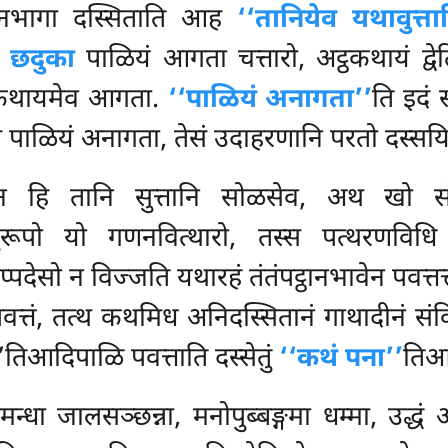
ठानभागा दस्सिताति आह
‘‘तानियेव यथावुत्तान
.
छदुका
पाळियं आगता चत्तारो, अट्ठकथायं द्वे
अट्ठकथायमेव आगता.
‘‘पाळियं अनागता’’
ति इदं
 पाळियं अनागता, तेसं उदाहरणानि परतो दस्सयि
न हि तानि सुत्तानि सोळसेव, अथ खो सोळ
दनुरूपो यो गणनवित्थारो, तस्स पत्थरणविधि
प्पदेसो न विज्जति यथारहं तंतंपट्ठानभावेन पवत्तत्
 पवत्तं, तत्थ कथमिध अनिदस्सितानं गाथादीनं स
’तिआदिपाळि पवत्ताति दस्सेतुं
‘‘कथं पना’’
तिआदि
मन्धा जालसञ्छन्ना, मनोपुब्बङ्गमा धम्मा, उद्धं 