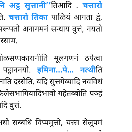
ि अट्ठ सुत्तानी’’
तिआदि
.
चत्तारो
ति.
चत्तारो तिका
पाळियं आगता द्वे,
 सरूपतो
अनागमनं सन्धाय वुत्तं, नयतो
स्साम.
सप्पकारानीति मूलगणनं ठपेत्वा
 पट्ठाननयो.
इमिना…पे… नत्थी
ति
ताति दस्सेति. यदि सुत्तगेय्यादि नवविधं
ंकिलेसभागियादिभावो गहेतब्बोति पञ्हं
 वुत्तं.
अधो सब्बधि विप्पमुत्तो, यस्स सेलूपमं