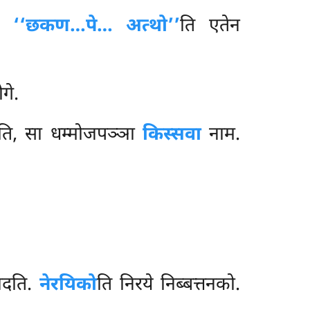
ि.
‘‘छकण…पे… अत्थो’’
ति एतेन
गे.
चरति, सा धम्मोजपञ्ञा
किस्सवा
नाम.
 वदति.
नेरयिको
ति निरये निब्बत्तनको.