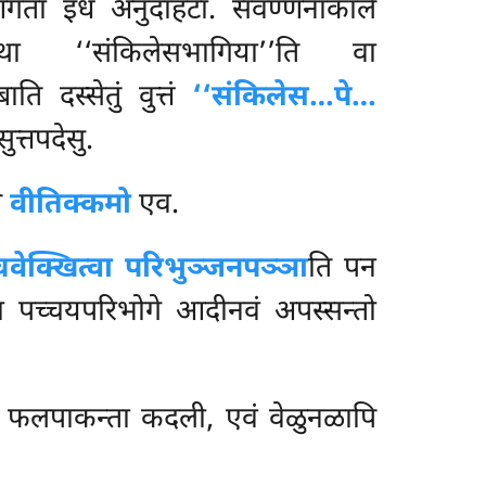
आगता इध अनुदाहटा. संवण्णनाकाले
 ‘‘संकिलेसभागिया’’ति वा
ति दस्सेतुं वुत्तं
‘‘संकिलेस…पे…
ुत्तपदेसु.
ि
वीतिक्कमो
एव.
चवेक्खित्वा परिभुञ्जनपञ्ञा
ति पन
वा पच्चयपरिभोगे आदीनवं अपस्सन्तो
 फलपाकन्ता कदली, एवं वेळुनळापि