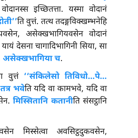
ोदानस्स इच्छितत्ता. यस्मा वोदानं
ोती’’
ति वुत्तं. तत्थ तदङ्गविक्खम्भनेहि
गियवसेन, असेक्खभागियवसेन वोदानं
. यायं देसना चागादिभागिनी सिया, सा
ा, असेक्खभागिया च
.
ा वुत्तं
‘‘संकिलेसो तिविधो…पे…
 तत्र भवे
ति यदि वा कामभवे, यदि वा
सेन.
मिस्सितानि कतानी
ति संसट्ठानि
ेन मिस्सेत्वा अवसिट्ठदुकवसेन,