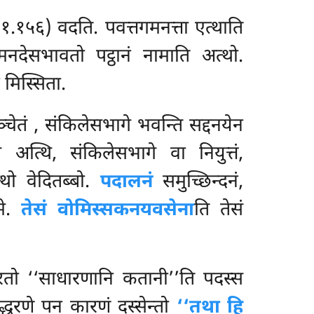
. १.१५६) वदति. पवत्तगमनत्ता एत्थाति
नदेसभावतो पट्ठानं नामाति अत्थो.
मिस्सिता.
्चेतं
, संकिलेसभागे भवन्ति सद्दनयेन
अत्थि, संकिलेसभागे वा नियुत्तं,
थो वेदितब्बो.
पदालनं
समुच्छिन्दनं,
मे.
तेसं वोमिस्सकनयवसेना
ति तेसं
रतो ‘‘साधारणानि कतानी’’ति पदस्स
द्धरणे पन कारणं दस्सेन्तो
‘‘तथा हि