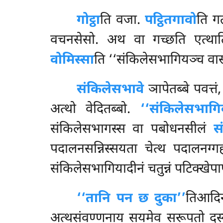
गोट्ठा
ति वजा.
पट्ठितगावो
ति ग
वचनसेसो. अथ वा गच्छति एत्थ
वोमिस्सा
ति ‘‘संकिलेसभागियञ्च वा
संकिलेसभावे
ञापेतब्बे पवत्तं
अत्थो वेदितब्बो.
‘‘संकिलेसभागि
संकिलेसभागस्स वा पबोधनसीलं
स
पदालनसन्निस्सयता चेत्थ पदालनग्गह
संकिलेसभागियादीनं चतुन्नं पटिक्खे
‘‘तानि पन छ दुका’’
तिआदिन
अत्थसंवण्णनाय सयमेव सरूपतो दस्