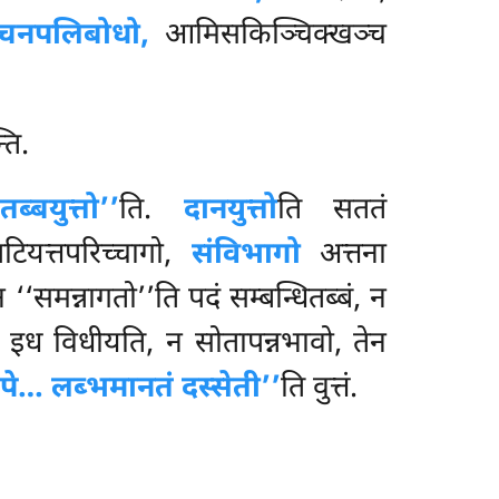
्चनपलिबोधो,
आमिसकिञ्चिक्खञ्च
ति.
ब्बयुत्तो’’
ति.
दानयुत्तो
ति सततं
ियत्तपरिच्चागो,
संविभागो
अत्तना
न ‘‘समन्नागतो’’ति पदं सम्बन्धितब्बं, न
 हि इध विधीयति, न सोतापन्नभावो, तेन
पे… लब्भमानतं दस्सेती’’
ति वुत्तं.