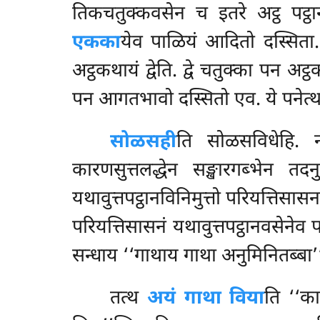
तिकचतुक्कवसेन च इतरे अट्ठ पट्
एकका
येव पाळियं आदितो दस्सिता
अट्ठकथायं द्वेति. द्वे चतुक्का पन 
पन आगतभावो दस्सितो एव. ये पनेत्थ
सोळसही
ति सोळसविधेहि. 
कारणसुत्तलद्धेन सङ्खारगब्भेन त
यथावुत्तपट्ठानविनिमुत्तो परियत्तिसासन
परियत्तिसासनं यथावुत्तपट्ठानवसेनेव
सन्धाय ‘‘गाथाय गाथा अनुमिनितब्बा’
तत्थ
अयं गाथा विया
ति ‘‘का