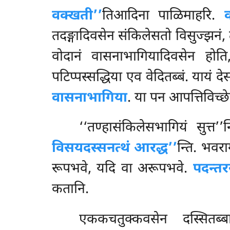
वक्खती’’
तिआदिना पाळिमाहरि.
तदङ्गादिवसेन संकिलेसतो विसुज्झनं,
वोदानं वासनाभागियादिवसेन होति, 
पटिप्पस्सद्धिया एव वेदितब्बं. यायं
वासनाभागिया
. या पन आपत्तिविच्
‘‘तण्हासंकिलेसभागियं सुत्त’
विसयदस्सनत्थं आरद्ध’’
न्ति. भवर
रूपभवे, यदि वा अरूपभवे.
पदन्त
कतानि.
एककचतुक्कवसेन दस्सितब्बा