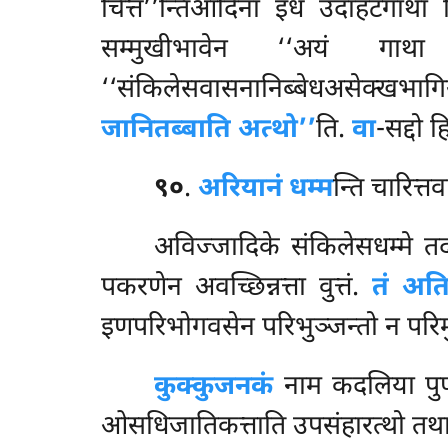
चित्त’’न्तिआदिना इध उदाहटगाथा
सम्मुखीभावेन ‘‘अयं गाथ
‘‘संकिलेसवासनानिब्बेधअसेक्खभाग
जानितब्बाति अत्थो’’
ति.
वा
-सद्दो 
९०
.
अरियानं धम्म
न्ति चारित्
अविज्जादिके संकिलेसधम्मे तद
पकरणेन अवच्छिन्नत्ता वुत्तं.
तं अति
इणपरिभोगवसेन परिभुञ्जन्तो न परिमु
कुक्कुजनकं
नाम कदलिया पु
ओसधिजातिकत्ताति उपसंहारत्थो तथा-