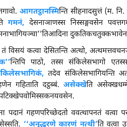
तगावो.
आगतट्ठानस्मि
न्ति सीहनादसुत्तं (म. नि
ाति
गमनं,
देसनाञाणस्स निस्सङ्गवसेन पवत्तगम
सनाभागियञ्चा’’तिआदिना दुकतिकचतुक्कभावेन 
, तं विसयं कत्वा देसितन्ति अत्थो, अत्थमत्तवचनञ
क’’
न्तिपि पाठो, तस्स संकिलेसभागो एतस्स 
ंकिलेसभागिकं,
तदेव संकिलेसभागियन्ति अत्
णेन गहिताति दट्ठब्बं.
असेक्खे
ति असेक्खधम्
पापटिक्खेपवोमिस्सकनयवसेन.
ा पदानं गहणपरिच्छेदतो ववत्थापनतं वत्वा प
सेस्सति.
‘‘अनुद्धरणे कारणं नत्थी’
ति वत्वा उ