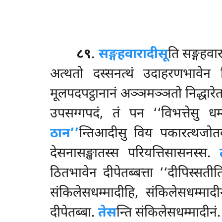
८९
.
सङ्गहवारादीसू
ति सङ्गहवारउ
अत्थतो दस्सनत्थं उदाहरणभावेन नि
मूलपदपट्ठानानं अञ्ञमञ्ञतो निद्धार
उपसग्गपदं, तं पन ‘‘विभत्तेसु धम्
ठान’’
न्तिआदीसु विय पकारत्थजोतक
देसनासङ्खातस्स परियत्तिसासनस्स.
ठितभावेन दीपेतब्बत्ता ‘‘दीपिस्सती
संकिलेसधम्मादीहि, संकिलेसधम्माद
दीपेतब्बा.
तेस
न्ति संकिलेसधम्मादीनं