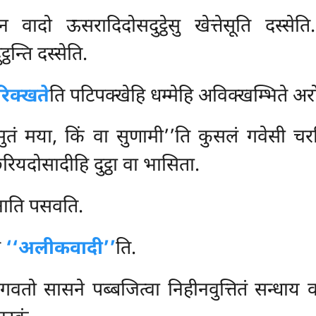
न वादो ऊसरादिदोसदुट्ठेसु खेत्तेसूति दस्सेत
न्ति दस्सेति.
िक्खते
ति पटिपक्खेहि धम्मेहि अविक्खम्भिते अरो
 सुतं मया, किं वा सुणामी’’ति कुसलं गवेसी 
्छरियदोसादीहि दुट्ठा वा भासिता.
नाति पसवति.
ह
‘‘अलीकवादी’’
ति.
गवतो सासने पब्बजित्वा निहीनवुत्तितं सन्धाय