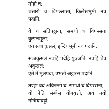
मोहो च;
चत्तारो च विपल्लासा, किलेसभूमी नव
पदानि.
ये
च सतिपट्ठाना, समथो च विपस्सना
कुसलमूला;
एतं सब्बं कुसलं, इन्द्रियभूमी नव पदानि.
सब्बकुसलं नवहि पदेहि युज्जति, नवहि चेव
अकुसलं;
एते ते मूलपदा, उभतो अट्ठारस पदानि.
तण्हा चेव अविज्जा च, समथो च विपस्सना;
यो नेति सब्बेसु योगयुत्तो, अयं नयो
नन्दियावट्टो.