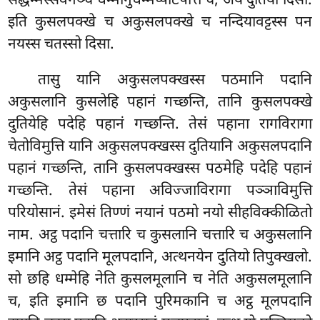
सद्धम्मस्सवनञ्च धम्मानुधम्मप्पटिपत्ति च, अयं दुतिया दिसा.
इति कुसलपक्खे च अकुसलपक्खे च नन्दियावट्टस्स पन
नयस्स चतस्सो दिसा.
तासु
यानि अकुसलपक्खस्स पठमानि पदानि
अकुसलानि कुसलेहि पहानं गच्छन्ति, तानि कुसलपक्खे
दुतियेहि पदेहि पहानं गच्छन्ति. तेसं पहाना रागविरागा
चेतोविमुत्ति यानि अकुसलपक्खस्स दुतियानि अकुसलपदानि
पहानं गच्छन्ति, तानि कुसलपक्खस्स पठमेहि पदेहि पहानं
गच्छन्ति. तेसं पहाना अविज्जाविरागा पञ्ञाविमुत्ति
परियोसानं. इमेसं तिण्णं नयानं पठमो नयो सीहविक्कीळितो
नाम. अट्ठ पदानि चत्तारि च कुसलानि चत्तारि च अकुसलानि
इमानि अट्ठ पदानि मूलपदानि, अत्थनयेन दुतियो तिपुक्खलो.
सो छहि धम्मेहि नेति कुसलमूलानि च नेति अकुसलमूलानि
च, इति इमानि छ पदानि पुरिमकानि च अट्ठ मूलपदानि