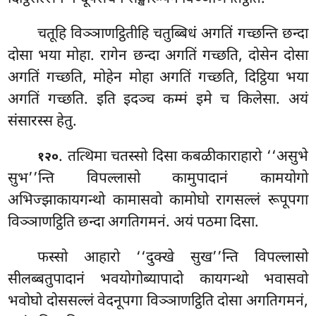
चतूहि विञ्ञाणट्ठितीहि चतुब्बिधं अगतिं गच्छन्ति छन्दा
दोसा भया मोहा. रागेन छन्दा अगतिं गच्छति, दोसेन दोसा
अगतिं गच्छति, मोहेन मोहा अगतिं गच्छति, दिट्ठिया भया
अगतिं गच्छति. इति इदञ्च कम्मं इमे च किलेसा. अयं
संसारस्स हेतु.
. तत्थिमा
चतस्सो दिसा कबळीकाराहारो ‘‘असुभे
१२०
सुभ’’न्ति विपल्लासो कामुपादानं कामयोगो
अभिज्झाकायगन्थो कामासवो कामोघो रागसल्लं रूपूपगा
विञ्ञाणट्ठिति छन्दा अगतिगमनं. अयं पठमा दिसा.
फस्सो आहारो ‘‘दुक्खे सुख’’न्ति विपल्लासो
सीलब्बतुपादानं भवयोगोब्यापादो कायगन्थो भवासवो
भवोघो दोससल्लं वेदनूपगा विञ्ञाणट्ठिति दोसा अगतिगमनं,