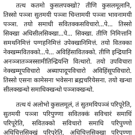
तत्थ
कतमो कुसलपक्खो? तीणि कुसलमूलानि,
तिस्सो पञ्ञा सुतमयी पञ्ञा चिन्तामयी पञ्ञा भावनामयी
पञ्ञा. तयो समाधी सवितक्कसविचारो…पे… तिस्सो
सिक्खा अधिसीलसिक्खा…पे… सिक्खा. तीणि निमित्तानि
समथनिमित्तं पग्गहनिमित्तं उपेक्खानिमित्तं. तयो वितक्का
नेक्खम्मवितक्को…पे… अविहिंसावितक्को. तीणि इन्द्रियानि
अनञ्ञातञ्ञस्सामीतिन्द्रियन्ति वित्थारो. तयो उपविचारा
नेक्खम्मूपविचारो अब्यापादूपविचारो अविहिंसूपविचारो.
तिस्सो एसना कामेसना भवेसना ब्रह्मचरियेसना. तयो खन्धा
सीलक्खन्धो समाधिक्खन्धो पञ्ञाक्खन्धो.
तत्थ
यं अलोभो कुसलमूलं, तं सुतमयिपञ्ञं परिपूरेति,
सुतमयी पञ्ञा परिपुण्णा सवितक्कं सविचारं समाधिं
परिपूरेति, सवितक्को सविचारो समाधि परिपुण्णो
अधिचित्तसिक्खं परिपूरेति, अधिचित्तसिक्खा परिपुण्णा