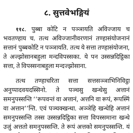
८. सुत्तवेभङ्गियं
. पुब्बा
कोटि न पञ्ञायति अविज्जाय च
११८
भवतण्हाय च. तत्थ अविज्जानीवरणानं तण्हासंयोजनानं
सत्तानं पुब्बकोटि न पञ्ञायति. तत्थ ये सत्ता तण्हासंयोजना,
ते अज्झोसानबहुला मन्दविपस्सका. ये पन उस्सन्नदिट्ठिका
सत्ता, ते विपस्सनाबहुला मन्दज्झोसाना.
तत्थ तण्हाचरिता सत्ता सत्तसञ्ञाभिनिविट्ठा
अनुप्पादवयदस्सिनो. ते पञ्चसु खन्धेसु अत्तानं
समनुपस्सन्ति ‘‘रूपवन्तं वा अत्तानं, अत्तनि वा रूपं, रूपस्मिं
वा अत्तान’’न्ति. एवं पञ्चक्खन्धा. अञ्ञेहि खन्धेहि अत्तानं
समनुपस्सन्ति तस्स उस्सन्नदिट्ठिका सत्ता विपस्समाना खन्धे
उजुं अत्ततो समनुपस्सन्ति. ते रूपं अत्तको समनुपस्सन्ति. यं