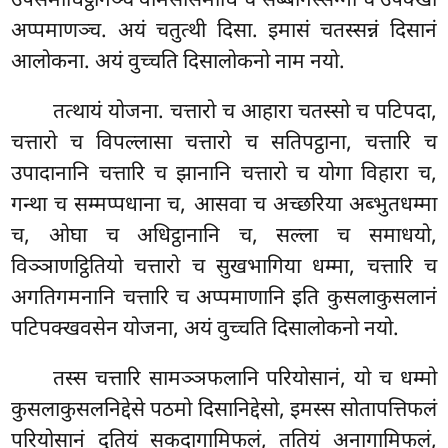
उपसमाधिट्ठानञ्च वीमंसासमाधि च सब्बनिस्सग्गो च उपेक्खा
अप्पमाणञ्च. अयं चतुत्थी दिसा. इमासं चतस्सन्नं दिसानं
आलोकना. अयं वुच्चति दिसालोकनो नाम नयो.
तत्थायं योजना. चत्तारो च आहारा चतस्सो च पटिपदा,
चत्तारो च विपल्लासा चत्तारो च सतिपट्ठाना, चत्तारि च
उपादानानि चत्तारि च झानानि चत्तारो च योगा विहारा च,
गन्था च सम्मप्पधाना च, आसवा च अच्छरिया अब्भुतधम्मा
च, ओघा च अधिट्ठानानि च, सल्ला च समाधयो,
विञ्ञाणट्ठितियो
चत्तारो च सुखभागिया धम्मा, चत्तारि च
अगतिगमनानि चत्तारि च अप्पमाणानि इति कुसलाकुसलानं
पटिपक्खवसेन योजना, अयं वुच्चति दिसालोकनो नयो.
तस्स
चत्तारि सामञ्ञफलानि परियोसानं, यो च धम्मो
कुसलाकुसलनिद्देसे पठमो दिसानिद्देसो, इमस्स सोतापत्तिफलं
परियोसानं दुतियं सकदागामिफलं, ततियं अनागामिफलं,