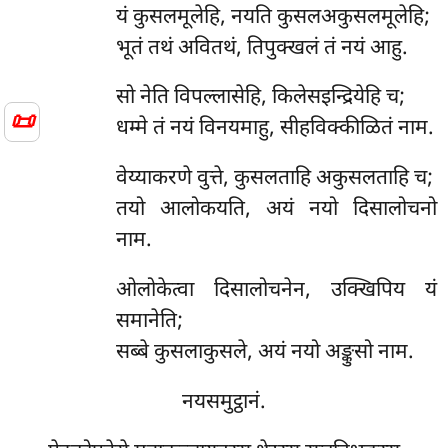
यं कुसलमूलेहि, नयति कुसलअकुसलमूलेहि;
भूतं तथं अवितथं, तिपुक्खलं तं नयं आहु.
सो नेति विपल्लासेहि, किलेसइन्द्रियेहि च;
📜
धम्मे तं नयं विनयमाहु, सीहविक्कीळितं नाम.
वेय्याकरणे वुत्ते, कुसलताहि अकुसलताहि च;
तयो आलोकयति, अयं नयो दिसालोचनो
नाम.
ओलोकेत्वा दिसालोचनेन, उक्खिपिय यं
समानेति;
सब्बे कुसलाकुसले, अयं नयो अङ्कुसो नाम.
नयसमुट्ठानं.