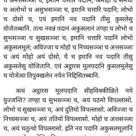
च अनत्तसञ्ञा च, इमानि चत्तारि पदानि; अमोहो च समथो
च अलोभो च असुभसञ्ञा च, इमानि चत्तारि पदानि; लोभो
च दोसो च, एवं इमानि नव पदानि तीसु कुसलेसु
योजेतब्बानि. तत्थ नवन्नं पदानं अकुसलानं तण्हा च लोभो च
सुभसञ्ञा च सुखसञ्ञा च, इमानि चत्तारि पदानि लोभो
अकुसलमूलं; अविज्जा च मोहो च निच्चसञ्ञा च अत्तसञ्ञा
च अयं मोहो अयं दोसो, ये च इमानि नव पदानि तीसु
अकुसलेसु योजितानि. एवं अट्ठारस मूलपदानि कुसलमूलेसु
च योजेत्वा तिपुक्खलेन नयेन निद्दिसितब्बानि.
कथं अट्ठारस मूलपदानि सीहविक्कीळिते नये
युज्जन्ति? तण्हा च सुभसञ्ञा च, अयं पठमो विपल्लासो.
लोभो च सुखसञ्ञा च, अयं दुतियो विपल्लासो. अविज्जा च
निच्चसञ्ञा च, अयं ततियो विपल्लासो. मोहो च अत्तसञ्ञा
च, अयं चतुत्थो विपल्लासो. इति नव पदानि अकुसलमूलानि