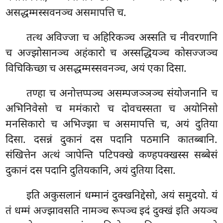
असद्धम्मस्सवनञ्च असमापत्ति च.
तत्थ अविज्जा च अहिरिकञ्च अस्सति च नीवरणानि
च अज्झोसानञ्च अहंकारो च अस्सद्धियञ्च कोसज्जञ्च
विचिकिच्छा च असद्धम्मस्सवनञ्च, अयं एका दिसा.
तण्हा च अनोत्तप्पञ्च असम्पजञ्ञञ्च संयोजनानि च
अभिनिवेसो च ममंकारो च दोवचस्सता च अयोनिसो
मनसिकारो च अभिज्झा च असमापत्ति च, अयं दुतिया
दिसा. दसन्नं दुकानं दस पदानि पठमानि कातब्बानि.
संखित्तेन अत्थं ञापेन्ति पटिपक्खे कण्हपक्खस्स सब्बेसं
दुकानं दस पदानि दुतियकानि, अयं दुतिया दिसा.
इति अकुसलानं धम्मानं दुक्खनिद्देसो, अयं समुदयो. यं
तं धम्मं अज्झावसति नामञ्च रूपञ्च इदं दुक्खं इति अयञ्च