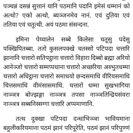
पञ्चन्नं दसन्नं सुत्तानं यानि पठमानि पदानि इमेसं धम्मानं को
अत्थो? एको अत्थो, ब्यञ्जनमेव नानं. एवं दुतिया एवं
ततिया एवं चतुत्थी. अयं पठमा संसन्दना.
इमिना पेय्यालेन सब्बे किलेसा चतूसु पदेसु
पक्खिपितब्बा. ततो कुसलपक्खे चतस्सो पटिपदा चत्तारि
झानानि चत्तारो सतिपट्ठाना चत्तारो विहारा दिब्बो ब्रह्मा अरियो
आनेञ्जो चत्तारो सम्मप्पधाना चत्तारो अच्छरिया अब्भुतधम्मा
चत्तारो अधिट्ठाना चत्तारो समाधयो छन्दसमाधि वीरियसमाधि
चित्तसमाधि वीमंसासमाधि. चत्तारो धम्मा सुखभागिया
नाञ्ञत्र बोज्झङ्गा नाञ्ञत्र तपसा नाञ्ञतिन्द्रियसंवरा
नाञ्ञत्र सब्बनिस्सग्गा चत्तारि अप्पमाणानि.
तत्थ दुक्खा पटिपदा दन्धाभिञ्ञा भावियमाना
बहुलीकरियमाना पठमं झानं परिपूरेति, पठमं झानं परिपुण्णं