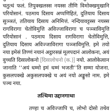
चतुत्थं फलं. तिपुक्खलस्स नयस्स तीणि विमोक्खमुखानि
परियोसानं. पठमाय दिसाय अप्पणिहितं, दुतियाय दिसाय
सुञ्ञतं, ततियाय दिसाय अनिमित्तं. नन्दियावट्टस्स नयस्स
रागविरागा चेतोविमुत्ति अविज्जाविरागा च पञ्ञाविमुत्ति
परियोसानं
. पठमाय दिसाय रागविरागा
चेतोविमुत्ति,
दुतियाय दिसाय अविज्जाविरागा पञ्ञाविमुत्ति. इमे तयो
नया इमेसं तिण्णं नयानं अट्ठारसन्नं मूलपदानं आलोकना, अयं
वुच्चति दिसालोकनो
[दिसालोचनो (क.)]
नयो. आलोकेत्वान
जानाति ‘‘अयं धम्मो इमं धम्मं भजती’’ति सम्मा योजना.
कुसलपक्खे अकुसलपक्खे च अयं नयो अङ्कुसो नाम. इमे
पञ्च नया.
तत्थिमा उद्दानगाथा
तण्हा च अविज्जापि च, लोभो दोसो तथेव