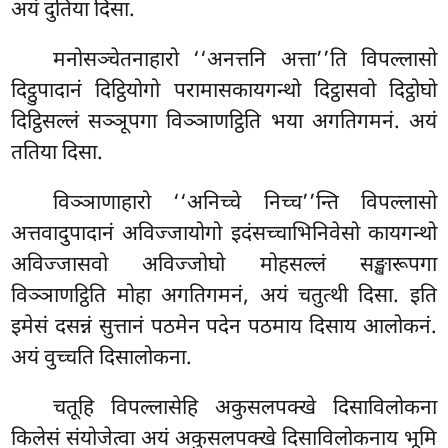
अयं दुतिया दिसा.
मनोसञ्चेतनाहारो ‘‘अनत्तनि अत्ता’’ति विपल्लासो
दिट्ठुपादानं दिट्ठियोगो परामासकायगन्थो दिट्ठासवो दिट्ठोघो
दिट्ठिसल्लं सञ्ञूपगा विञ्ञाणट्ठिति भया अगतिगमनं. अयं
ततिया दिसा.
विञ्ञाणाहारो ‘‘अनिच्चे निच्च’’न्ति विपल्लासो
अत्तवादुपादानं अविज्जायोगो इदंसच्चाभिनिवेसो कायगन्थो
अविज्जासवो अविज्जोघो मोहसल्लं सङ्खारूपगा
विञ्ञाणट्ठिति मोहा अगतिगमनं, अयं
चतुत्थी दिसा. इति
इमेसं दसन्नं सुत्तानं पठमेन पदेन पठमाय दिसाय आलोकनं.
अयं वुच्चति दिसालोकना.
चतूहि
विपल्लासेहि अकुसलपक्खे दिसाविलोकना
किलेसं संयोजेत्वा अयं अकुसलपक्खे दिसाविलोकनाय भूमि