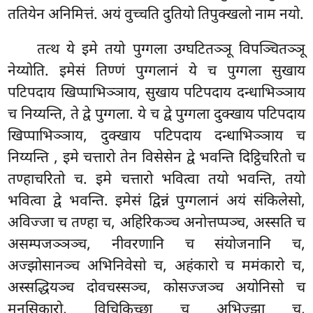
ततियेन अनिमित्तं. अयं वुच्चति दुतियो तिपुक्खलो नाम नयो.
तत्थ ये इमे तयो पुग्गला उग्घटितञ्ञू विपञ्चितञ्ञू
नेय्योति. इमेसं तिण्णं पुग्गलानं ये च पुग्गला सुखाय
पटिपदाय खिप्पाभिञ्ञाय, सुखाय पटिपदाय दन्धाभिञ्ञाय
च निय्यन्ति, ते द्वे पुग्गला. ये च द्वे पुग्गला दुक्खाय
पटिपदाय
खिप्पाभिञ्ञाय, दुक्खाय पटिपदाय दन्धाभिञ्ञाय च
निय्यन्ति
, इमे चत्तारो तेन विसेसेन द्वे भवन्ति दिट्ठिचरितो च
तण्हाचरितो च. इमे चत्तारो भवित्वा तयो भवन्ति, तयो
भवित्वा द्वे भवन्ति. इमेसं द्विन्नं पुग्गलानं अयं संकिलेसो,
अविज्जा च तण्हा च, अहिरिकञ्च अनोत्तप्पञ्च, अस्सति च
असम्पजञ्ञञ्च, नीवरणानि च संयोजनानि च,
अज्झोसानञ्च अभिनिवेसो च, अहंकारो च ममंकारो च,
अस्सद्धियञ्च दोवचस्सञ्च, कोसज्जञ्च अयोनिसो च
मनसिकारो, विचिकिच्छा च अभिज्झा च,