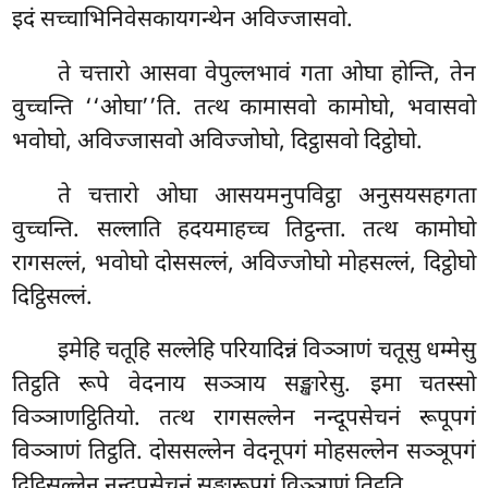
इदं सच्चाभिनिवेसकायगन्थेन अविज्जासवो.
ते
चत्तारो आसवा वेपुल्लभावं गता ओघा होन्ति, तेन
वुच्चन्ति ‘‘ओघा’’ति. तत्थ कामासवो कामोघो, भवासवो
भवोघो, अविज्जासवो अविज्जोघो, दिट्ठासवो दिट्ठोघो.
ते चत्तारो ओघा आसयमनुपविट्ठा अनुसयसहगता
वुच्चन्ति. सल्लाति हदयमाहच्च तिट्ठन्ता. तत्थ कामोघो
रागसल्लं, भवोघो दोससल्लं, अविज्जोघो मोहसल्लं, दिट्ठोघो
दिट्ठिसल्लं.
इमेहि चतूहि सल्लेहि परियादिन्नं विञ्ञाणं चतूसु धम्मेसु
तिट्ठति रूपे वेदनाय सञ्ञाय सङ्खारेसु. इमा चतस्सो
विञ्ञाणट्ठितियो. तत्थ रागसल्लेन नन्दूपसेचनं रूपूपगं
विञ्ञाणं तिट्ठति. दोससल्लेन वेदनूपगं मोहसल्लेन सञ्ञूपगं
दिट्ठिसल्लेन नन्दूपसेचनं सङ्खारूपगं विञ्ञाणं तिट्ठति.