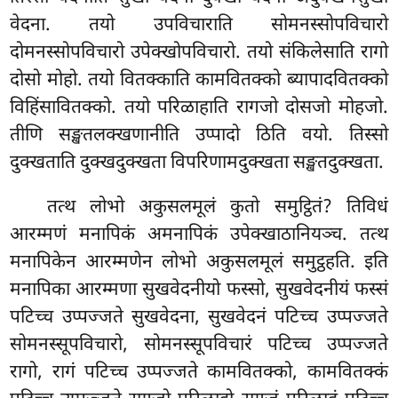
वेदना. तयो उपविचाराति सोमनस्सोपविचारो
दोमनस्सोपविचारो उपेक्खोपविचारो. तयो संकिलेसाति रागो
दोसो मोहो. तयो वितक्काति कामवितक्को ब्यापादवितक्को
विहिंसावितक्को. तयो परिळाहाति
रागजो दोसजो मोहजो.
तीणि सङ्खतलक्खणानीति उप्पादो ठिति वयो. तिस्सो
दुक्खताति दुक्खदुक्खता विपरिणामदुक्खता सङ्खतदुक्खता.
तत्थ लोभो अकुसलमूलं कुतो समुट्ठितं? तिविधं
आरम्मणं मनापिकं अमनापिकं उपेक्खाठानियञ्च. तत्थ
मनापिकेन आरम्मणेन लोभो अकुसलमूलं समुट्ठहति. इति
मनापिका आरम्मणा सुखवेदनीयो फस्सो, सुखवेदनीयं फस्सं
पटिच्च उप्पज्जते सुखवेदना, सुखवेदनं पटिच्च उप्पज्जते
सोमनस्सूपविचारो, सोमनस्सूपविचारं पटिच्च उप्पज्जते
रागो, रागं पटिच्च उप्पज्जते कामवितक्को, कामवितक्कं