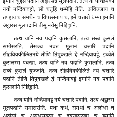
इमानि चुद्दस पदानि अट्ठारसन्नं मूलपदानं. तत्थ
यो पच्छिमको
नयो नन्दियावट्टो, सो चतूहि धम्मेहि नेति. अविज्जाय च
तण्हाय च समथेन च विपस्सनाय च, इमे चत्तारो धम्मा इमानि
अट्ठारस मूलपदानि तीसु नयेसु निद्दिट्ठानि.
तत्थ यानि नव पदानि कुसलानि, तत्थ सब्बं कुसलं
समोसरति. तेसञ्च नवन्नं मूलानं चत्तारि पदानि
सीहविक्कीळितनये तीणि तिपुक्खले द्वे नन्दियावट्टे, इच्चेते
कुसलस्स पक्खा. तत्थ यानि नव पदानि कुसलानि, तत्थ
सब्बं कुसलं युज्जति. तत्थ सीहविक्कीळिते नये चत्तारि
पदानि तीणि तिपुक्खले द्वे नन्दियावट्टे इमानि नव पदानि
कुसलानि निद्दिट्ठानि.
तत्थ यानि नन्दियावट्टे नये चत्तारि पदानि, तत्थ अट्ठारस
मूलपदानि समोसरन्ति. यथा कथं, समथो च अलोभो च
अदोसो च असुभसञ्ञा च दुक्खसञ्ञा च इमानि