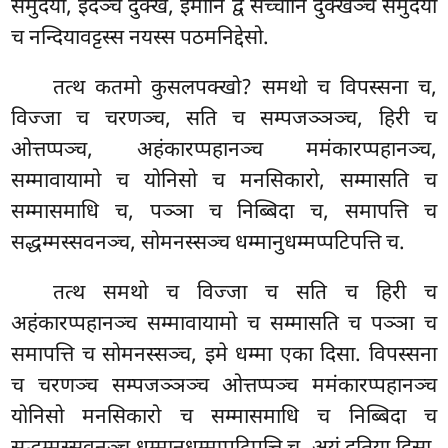
समुदयो, इदञ्च दुक्खं, इमानि द्वे सच्चानि दुक्खञ्च समुदयो
च नन्दियावट्टस्स नयस्स पठमनिद्देसो.
तत्थ कतमो कुसलपक्खो? समथो च विपस्सना च,
विज्जा च चरणञ्च, सति च सम्पजञ्ञञ्च, हिरी च
ओत्तप्पञ्च, अहंकारप्पहानञ्च
ममंकारप्पहानञ्च,
सम्मावायामो च योनिसो च मनसिकारो, सम्मासति च
सम्मासमाधि च, पञ्ञा च निब्बिदा च, समापत्ति च
सद्धम्मस्सवनञ्च, सोमनस्सञ्च धम्मानुधम्मप्पटिपत्ति च.
तत्थ
समथो च विज्जा च सति च हिरी च
अहंकारप्पहानञ्च सम्मावायामो च सम्मासति च पञ्ञा च
समापत्ति च सोमनस्सञ्च, इमे धम्मा एका दिसा. विपस्सना
च चरणञ्च सम्पजञ्ञञ्च ओत्तप्पञ्च ममंकारप्पहानञ्च
योनिसो मनसिकारो च सम्मासमाधि च निब्बिदा च