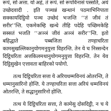
रूपं, सो अत्ता. यो अहं, तं रूपं. सो रूपविनासं पस्सति, अयं
उच्छेदवादी
. इति पञ्चन्नं खन्धानं पठमाभिनिपाता
सक्कायदिट्ठियो पञ्च उच्छेदं भजन्ति ‘‘तं जीवं तं
सरीर’’न्ति. एकमेकम्हि खन्धे तीहि पदेहि पच्छिमकेहि
सस्सतं भजति ‘‘अञ्ञं जीवं अञ्ञं सरीर’’न्ति. इतो
बहिद्धाते पब्बजिता तण्हाचरिता
कामसुखल्लिकानुयोगमनुयुत्ता विहरन्ति. तेन ये च निस्सन्देन
दिट्ठिचरिता अत्तकिलमथानुयोगमनुयुत्ता
विहरन्ति. तेन येव
दिट्ठिसुखेन एत्तावता बाहिरको पयोगो.
तत्थ दिट्ठिचरिता सत्ता ये अरियधम्मविनयं ओतरन्ति, ते
धम्मानुसारिनो होन्ति. ये तण्हाचरिता सत्ता अरियं धम्मविनयं
ओतरन्ति, ते सद्धानुसारिनो होन्ति.
तत्थ ये दिट्ठिचरिता सत्ता, ते कामेसु दोसदिट्ठी, न च ये