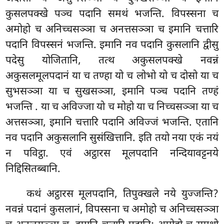
कुसलपक्खे पञ्च पदानि समथं भजन्ति. विपस्सना च
अमोहो च अनिच्चसञ्ञा च अनत्तसञ्ञा च इमानि चत्तारि
पदानि विपस्सनं भजन्ति. इमानि नव पदानि कुसलानि द्वीसु
पदेसु योजितानि, तत्थ अकुसलपक्खे नवन्नं
अकुसलमूलपदानं या च तण्हा यो च लोभो यो च दोसो या च
सुभसञ्ञा या च सुखसञ्ञा, इमानि पञ्च पदानि तण्हं
भजन्ति
. या च अविज्जा यो च मोहो या च निच्चसञ्ञा या च
अत्तसञ्ञा, इमानि चत्तारि पदानि अविज्जं भजन्ति. एतानि
नव पदानि अकुसलानि सुसंखित्तानि. इति तयो नया एकं नयं
न पविट्ठा. एवं अट्ठारस मूलपदानि नन्दियावट्टनये
निद्दिसितब्बानि.
कथं
अट्ठारस मूलपदानि, तिपुक्खले
नये युज्जन्ति?
नवन्नं पदानं कुसलानं, विपस्सना च अमोहो च अनिच्चसञ्ञा