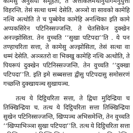
कामेसु अनुसया समूहता, ते अत्तकिलमथानुयोगमनुयुत्ता
विहरन्ति. तेसं सत्था धम्मं देसेति. अञ्ञो वा सावको कामेहि
नत्थि अत्थोति ते च पुब्बेयेव कामेहि अनत्थिका इति कामे
अप्पकसिरेन पटिनिस्सज्जन्ति. ते चेतसिकेन दुक्खेन
अनज्झोसिता. तेन वुच्चति ‘‘सुखा पटिपदा’’ति
. ये पन
तण्हाचरिता सत्ता, ते कामेसु अज्झोसिता, तेसं सत्था वा
धम्मं देसेति. अञ्ञतरो वा भिक्खु कामेहि नत्थि अत्थोति, ते
पियरूपं दुक्खेन पटिनिस्सज्जन्ति. तेन वुच्चति ‘‘दुक्खा
पटिपदा’’ति. इति इमे सब्बसत्ता द्वीसु पटिपदासु समोसरणं
गच्छन्ति दुक्खायञ्च सुखायञ्च.
तत्थ ये दिट्ठिचरिता सत्ता, ते द्विधा मुदिन्द्रिया च
तिक्खिन्द्रिया च. तत्थ ये दिट्ठिचरिता सत्ता तिक्खिन्द्रिया
सुखेन पटिनिस्सज्जन्ति, खिप्पञ्च अभिसमेन्ति, तेन वुच्चति
‘‘खिप्पाभिञ्ञा सुखा पटिपदा’’ति. तत्थ ये दिट्ठिचरिता सत्ता