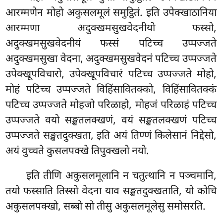
आरम्मणेन मोहो अकुसलमूलं समुट्ठितं. इति उपेक्खाठानिया
आरम्मणा अदुक्खमसुखवेदनीयो फस्सो,
अदुक्खमसुखवेदनीयं फस्सं पटिच्च उप्पज्जते
अदुक्खमसुखा वेदना, अदुक्खमसुखवेदनं पटिच्च उप्पज्जते
उपेक्खूपविचारो, उपेक्खूपविचारं पटिच्च उप्पज्जते मोहो,
मोहं पटिच्च उप्पज्जते विहिंसावितक्को, विहिंसावितक्कं
पटिच्च उप्पज्जते मोहजो परिळाहो, मोहजं परिळाहं पटिच्च
उप्पज्जते वयो सङ्खतलक्खणं, वयं सङ्खतलक्खणं पटिच्च
उप्पज्जते सङ्खतदुक्खता, इति अयं तिण्णं किलेसानं निद्देसो,
अयं वुच्चते कुसलपक्खे तिपुक्खलो नयो.
इति तीणि अकुसलमूलानि न चतुत्थानि न पञ्चमानि,
तयो फस्साति तिस्सो वेदना याव सङ्खतदुक्खताति, यो
कोचि
अकुसलपक्खो, सब्बो सो तीसु अकुसलमूलेसु समोसरति.