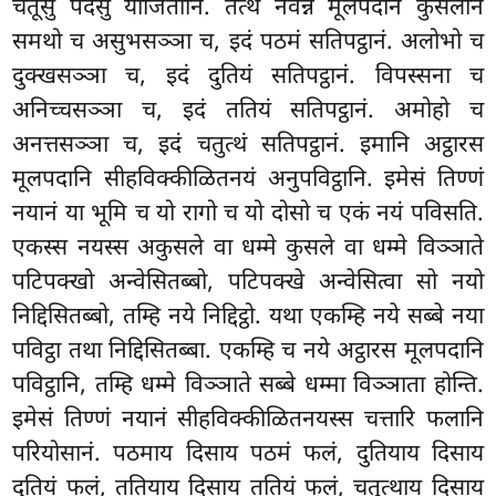
चतूसु पदेसु योजितानि. तत्थ नवन्नं मूलपदानं कुसलानं
समथो च असुभसञ्ञा च, इदं पठमं सतिपट्ठानं. अलोभो च
दुक्खसञ्ञा च, इदं दुतियं सतिपट्ठानं. विपस्सना च
अनिच्चसञ्ञा च, इदं ततियं सतिपट्ठानं. अमोहो च
अनत्तसञ्ञा च, इदं चतुत्थं सतिपट्ठानं. इमानि अट्ठारस
मूलपदानि सीहविक्कीळितनयं अनुपविट्ठानि. इमेसं तिण्णं
नयानं या भूमि च यो रागो च यो दोसो च एकं नयं पविसति.
एकस्स नयस्स अकुसले वा धम्मे कुसले वा धम्मे विञ्ञाते
पटिपक्खो अन्वेसितब्बो, पटिपक्खे अन्वेसित्वा सो नयो
निद्दिसितब्बो, तम्हि नये
निद्दिट्ठो. यथा एकम्हि नये सब्बे नया
पविट्ठा तथा निद्दिसितब्बा. एकम्हि च नये अट्ठारस मूलपदानि
पविट्ठानि, तम्हि धम्मे विञ्ञाते सब्बे धम्मा विञ्ञाता होन्ति.
इमेसं तिण्णं नयानं सीहविक्कीळितनयस्स चत्तारि फलानि
परियोसानं. पठमाय दिसाय पठमं फलं, दुतियाय दिसाय
दुतियं फलं, ततियाय दिसाय ततियं फलं, चतुत्थाय दिसाय