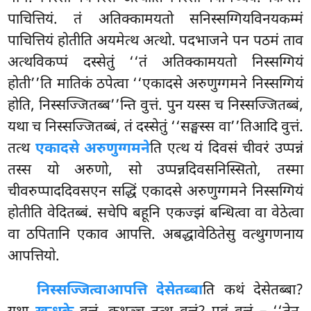
पाचित्तियं. तं अतिक्कामयतो सनिस्सग्गियविनयकम्मं
पाचित्तियं होतीति अयमेत्थ अत्थो. पदभाजने पन पठमं ताव
अत्थविकप्पं दस्सेतुं ‘‘तं अतिक्कामयतो निस्सग्गियं
होती’’ति मातिकं ठपेत्वा ‘‘एकादसे अरुणुग्गमने निस्सग्गियं
होति, निस्सज्जितब्ब’’न्ति वुत्तं. पुन यस्स च निस्सज्जितब्बं,
यथा च निस्सज्जितब्बं, तं दस्सेतुं ‘‘सङ्घस्स वा’’तिआदि वुत्तं.
तत्थ
एकादसे अरुणुग्गमने
ति एत्थ यं दिवसं चीवरं उप्पन्नं
तस्स यो अरुणो, सो उप्पन्नदिवसनिस्सितो, तस्मा
चीवरुप्पाददिवसएन सद्धिं एकादसे अरुणुग्गमने निस्सग्गियं
होतीति वेदितब्बं. सचेपि बहूनि एकज्झं बन्धित्वा वा वेठेत्वा
वा ठपितानि एकाव आपत्ति. अबद्धावेठितेसु वत्थुगणनाय
आपत्तियो.
निस्सज्जित्वा
आपत्ति देसेतब्बा
ति कथं देसेतब्बा?