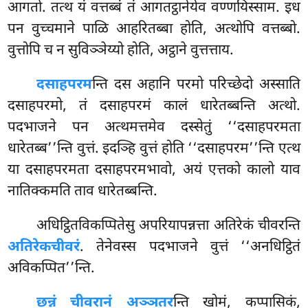
आगतो. तत्थ यं वत्तब्बं तं आगतट्ठानेयेव वण्णयिस्साम. इध
पन वुच्चमाने पाळि आहरितब्बा होति, अत्थोपि वत्तब्बो.
वुत्तोपि च न सुविञ्ञेय्यो होति, अट्ठाने वुत्तत्ताय.
दसाहपरम
न्ति दस अहानि परमो परिच्छेदो अस्साति
दसाहपरमो, तं दसाहपरमं कालं धारेतब्बन्ति अत्थो.
पदभाजने
पन अत्थमत्तमेव दस्सेतुं ‘‘दसाहपरमता
धारेतब्ब’’न्ति वुत्तं. इदञ्हि वुत्तं होति ‘‘दसाहपरम’’न्ति एत्थ
या दसाहपरमता दसाहपरमभावो, अयं एत्तको कालो याव
नातिक्कमति ताव धारेतब्बन्ति.
अधिट्ठितविकप्पितेसु अपरियापन्नत्ता अतिरेकं चीवरन्ति
अतिरेकचीवरं
. तेनेवस्स पदभाजने वुत्तं ‘‘अनधिट्ठितं
अविकप्पित’’न्ति.
छन्नं चीवरानं अञ्ञतर
न्ति खोमं, कप्पासिकं,