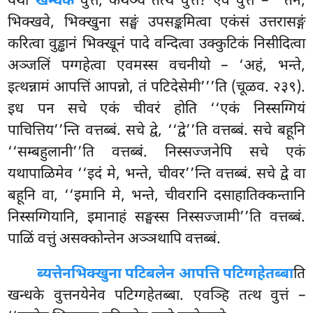
यथा
खन्धके
वुत्तं, कथञ्च तत्थ वुत्तं? एवं वुत्तं – ‘‘तेन,
भिक्खवे, भिक्खुना सङ्घं उपसङ्कमित्वा एकंसं उत्तरासङ्गं
करित्वा वुड्ढानं भिक्खूनं पादे वन्दित्वा उक्कुटिकं निसीदित्वा
अञ्जलिं पग्गहेत्वा एवमस्स वचनीयो – ‘अहं, भन्ते,
इत्थन्नामं आपत्तिं आपन्नो, तं पटिदेसेमी’’’ति (चूळव. २३९).
इध पन सचे एकं चीवरं होति ‘‘एकं निस्सग्गियं
पाचित्तिय’’न्ति वत्तब्बं. सचे द्वे, ‘‘द्वे’’ति वत्तब्बं. सचे बहूनि
‘‘सम्बहुलानी’’ति वत्तब्बं. निस्सज्जनेपि सचे एकं
यथापाळिमेव ‘‘इदं मे, भन्ते, चीवर’’न्ति वत्तब्बं. सचे द्वे वा
बहूनि वा, ‘‘इमानि मे, भन्ते, चीवरानि दसाहातिक्कन्तानि
निस्सग्गियानि, इमानाहं सङ्घस्स निस्सज्जामी’’ति वत्तब्बं.
पाळिं वत्तुं असक्कोन्तेन अञ्ञथापि वत्तब्बं.
ब्यत्तेन
भिक्खुना पटिबलेन आपत्ति पटिग्गहेतब्बा
ति
खन्धके वुत्तनयेनेव पटिग्गहेतब्बा. एवञ्हि तत्थ वुत्तं –