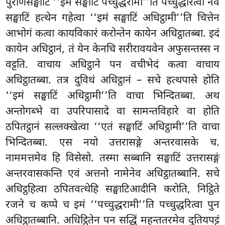
पुराणसङ्घाटिं ‘‘इमं सङ्घाटिं पच्चुद्धरामी’’ति पच्चुद्धरित्वा नवं
सङ्घाटिं हत्थेन गहेत्वा ‘‘इमं सङ्घाटिं अधिट्ठामी’’ति चित्तेन
आभोगं कत्वा कायविकारं करोन्तेन कायेन अधिट्ठातब्बा. इदं
कायेन अधिट्ठानं, तं येन केनचि सरीरावयवेन अफुसन्तस्स न
वट्टति. वाचाय अधिट्ठाने पन वचीभेदं कत्वा वाचाय
अधिट्ठातब्बा. तत्र दुविधं अधिट्ठानं – सचे हत्थपासे होति
‘‘इमं सङ्घाटिं अधिट्ठामी’’ति वाचा भिन्दितब्बा. अथ
अन्तोगब्भे वा उपरिपासादे वा सामन्तविहारे वा होति
ठपितट्ठानं सल्लक्खेत्वा ‘‘एतं सङ्घाटिं अधिट्ठामी’’ति वाचा
भिन्दितब्बा. एस नयो उत्तरासङ्गे अन्तरवासके च.
नाममत्तमेव हि विसेसो. तस्मा सब्बानि सङ्घाटिं उत्तरासङ्गं
अन्तरवासकन्ति एवं अत्तनो नामेनेव अधिट्ठातब्बानि. सचे
अधिट्ठहित्वा ठपितवत्थेहि सङ्घाटिआदीनि करोति, निट्ठिते
रजने च कप्पे च इमं ‘‘पच्चुद्धरामी’’ति पच्चुद्धरित्वा पुन
अधिट्ठातब्बानि. अधिट्ठितेन पन सद्धिं महन्ततरमेव दुतियपट्टं