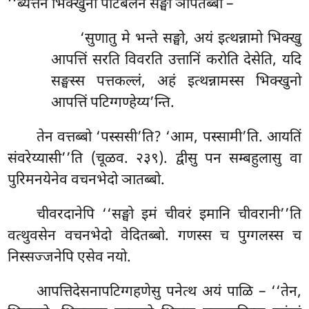
‘‘ब्यत्तेन भिक्खुना पटिबलेन सङ्घो ञापेतब्बो –
‘सुणातु मे भन्ते सङ्घो, अयं इत्थन्नामो भिक्खु
आपत्तिं सरति विवरति उत्तानिं करोति देसेति, यदि
सङ्घस्स पत्तकल्लं, अहं इत्थन्नामस्स भिक्खुनो
आपत्तिं पटिग्गण्हेय्य’न्ति.
तेन
वत्तब्बो ‘पस्ससी’ति? ‘आम, पस्सामी’ति. आयतिं
संवरेय्यासी’’ति (चूळव. २३९). द्वीसु पन सम्बहुलासु वा
पुरिमनयेनेव वचनभेदो ञातब्बो.
चीवरदानेपि ‘‘सङ्घो इमं चीवरं इमानि चीवरानी’’ति
वत्थुवसेन वचनभेदो वेदितब्बो. गणस्स च पुग्गलस्स च
निस्सज्जनेपि एसेव नयो.
आपत्तिदेसनापटिग्गहणेसु पनेत्थ अयं पाळि – ‘‘तेन,