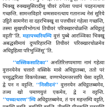
भिक्खू रुक्खसुसिरादीसु चीवरं ठपेत्वा पधानं पदहनत्थाय
गच्छन्ति. सामन्तविहारे धम्मसवनत्थाय गतानञ्च नेसं सूरिये
उट्ठिते सामणेरा वा दहरभिक्खू वा पत्तचीवरं गहेत्वा गच्छन्ति,
तस्मा सुखपरिभोगत्थं तिचीवरं परिक्खारचोळन्ति अधिट्ठातुं
वट्टती’’ति.
महापच्चरियम्पि
वुत्तं पुब्बे आरञ्ञिका भिक्खू
अबद्धसीमायं दुप्परिहारन्ति तिचीवरं परिक्खारचोळमेव
अधिट्ठहित्वा परिभुञ्जिंसू’’ति.
‘‘वस्सिकसाटिका’’
अनतिरित्तप्पमाणा नामं गहेत्वा
वुत्तनयेनेव चत्तारो वस्सिके मासे अधिट्ठातब्बा, ततो परं
पच्चुद्धरित्वा विकप्पेतब्बा. वण्णभेदमत्तरत्तापि चेसा वट्टति.
द्वे पन न वट्टन्ति.
‘‘निसीदनं’’
वुत्तनयेन अधिट्ठातब्बमेव,
तञ्च खो पमाणयुत्तं एकमेव, द्वे न वट्टन्ति.
‘‘पच्चत्थरण’’म्पि
अधिट्ठातब्बमेव, तं पन महन्तम्पि वट्टति,