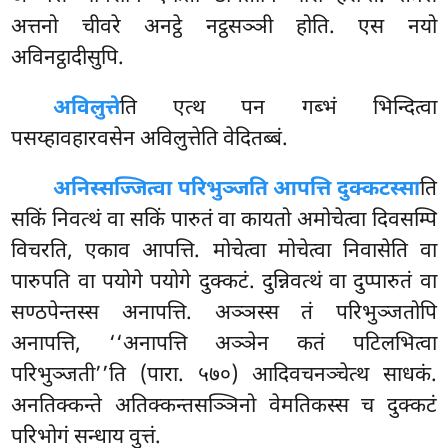
अत्तनो चीवरे अनट्ठे नट्ठसञ्ञी होति. एस नयो
अविनट्ठादीसुपि.
अविलुत्ते
ति एत्थ पन गब्भं भिन्दित्वा
पसय्हावहारवसेन अविलुत्तेति वेदितब्बं.
अनिस्सज्जित्वा परिभुञ्जति आपत्ति दुक्कटस्सा
ति
सकिं निवत्थं वा सकिं पारुतं वा कायतो अमोचेत्वा दिवसम्पि
विचरति, एकाव आपत्ति. मोचेत्वा मोचेत्वा निवासेति वा
पारुपति
वा पयोगे पयोगे दुक्कटं. दुन्निवत्थं वा दुप्पारुतं वा
सण्ठपेन्तस्स अनापत्ति. अञ्ञस्स तं परिभुञ्जतोपि
अनापत्ति, ‘‘अनापत्ति अञ्ञेन कतं पटिलभित्वा
परिभुञ्जती’’ति (पारा. ५७०) आदिवचनञ्चेत्थ साधकं.
अनतिक्कन्ते अतिक्कन्तसञ्ञिनो वेमतिकस्स च दुक्कटं
परिभोगं सन्धाय वुत्तं.