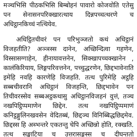
मञ्चभिसि पीठकभिसि बिम्बोहनं पावारो कोजवोति एतेसु
पन सेनासनपरिक्खारत्थाय दिन्नपच्चत्थरणे च
अधिट्ठानकिच्चं नत्थियेव.
अधिट्ठितचीवरं पन परिभुञ्जतो कथं अधिट्ठानं
विजहतीति? अञ्ञस्स दानेन, अच्छिन्दित्वा गहणेन,
विस्सासग्गाहेन, हीनायावत्तनेन, सिक्खापच्चक्खानेन
,
कालंकिरियाय, लिङ्गपरिवत्तनेन, पच्चुद्धरणेन, छिद्दभावेनाति
इमेहि नवहि कारणेहि विजहति. तत्थ पुरिमेहि अट्ठहि
सब्बचीवरानि अधिट्ठानं विजहन्ति, छिद्दभावेन पन
तिचीवरस्सेव सब्बअट्ठकथासु अधिट्ठानविजहनं वुत्तं, तञ्च
नखपिट्ठिप्पमाणेन छिद्देन. तत्थ नखपिट्ठिप्पमाणं
कनिट्ठङ्गुलिनखवसेन वेदितब्बं, छिद्दञ्च विनिब्बिद्धछिद्दमेव.
छिद्दस्स हि अब्भन्तरे एकतन्तु चेपि अच्छिन्नो होति, रक्खति.
तत्थ सङ्घाटिया च उत्तरासङ्गस्स च दीघन्ततो