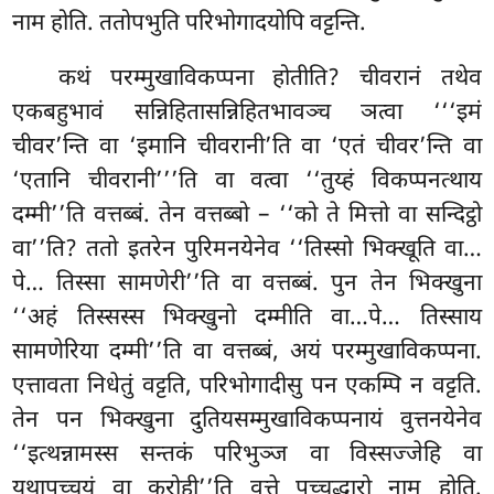
नाम होति. ततोपभुति परिभोगादयोपि वट्टन्ति.
कथं परम्मुखाविकप्पना होतीति? चीवरानं तथेव
एकबहुभावं सन्निहितासन्निहितभावञ्च ञत्वा ‘‘‘इमं
चीवर’न्ति वा ‘इमानि चीवरानी’ति वा ‘एतं चीवर’न्ति वा
‘एतानि चीवरानी’’’ति वा वत्वा ‘‘तुय्हं विकप्पनत्थाय
दम्मी’’ति वत्तब्बं. तेन वत्तब्बो – ‘‘को ते मित्तो वा सन्दिट्ठो
वा’’ति? ततो इतरेन पुरिमनयेनेव ‘‘तिस्सो भिक्खूति वा…
पे… तिस्सा सामणेरी’’ति वा वत्तब्बं. पुन तेन भिक्खुना
‘‘अहं तिस्सस्स भिक्खुनो दम्मीति वा…पे… तिस्साय
सामणेरिया दम्मी’’ति वा वत्तब्बं, अयं परम्मुखाविकप्पना.
एत्तावता निधेतुं वट्टति, परिभोगादीसु पन एकम्पि न वट्टति.
तेन पन भिक्खुना दुतियसम्मुखाविकप्पनायं वुत्तनयेनेव
‘‘इत्थन्नामस्स सन्तकं परिभुञ्ज वा विस्सज्जेहि वा
यथापच्चयं वा करोही’’ति वुत्ते पच्चुद्धारो नाम होति.