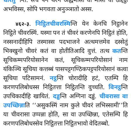
धारेतु’’
न्ति. सचे पन थेरेन अद्धमासो वा मासो वा उद्दिट्ठो
अभविस्स, सोपि भगवता अनुञ्ञातो अस्स.
.
निट्ठितचीवरस्मि
न्ति येन केनचि निट्ठानेन
४६२-३
निट्ठिते चीवरस्मिं. यस्मा पन तं चीवरं करणेनपि निट्ठितं होति,
नस्सनादीहिपि तस्मास्स पदभाजने अत्थमत्तमेव
दस्सेतुं
भिक्खुनो चीवरं कतं वा होतीतिआदि वुत्तं. तत्थ
कत
न्ति
सूचिकम्मपरियोसानेन कतं, सूचिकम्मपरियोसानं नाम
यंकिञ्चि सूचिया कत्तब्बं पासपट्टगण्ठिकपट्टपरियोसानं कत्वा
सूचिया पटिसामनं.
नट्ठ
न्ति चोरादीहि हटं, एतम्पि हि
करणपलिबोधस्स निट्ठितत्ता निट्ठितन्ति वुच्चति.
विनट्ठ
न्ति
उपचिकादीहि खायितं.
दड्ढ
न्ति अग्गिना दड्ढं.
चीवरासा वा
उपच्छिन्ना
ति
‘‘असुकस्मिं नाम कुले
चीवरं लभिस्सामी’’ति
या चीवरासा उप्पन्ना होति, सा वा उपच्छिन्ना, एतेसम्पि हि
करणपलिबोधस्सेव निट्ठितत्ता निट्ठितभावो वेदितब्बो.