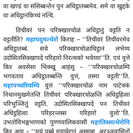
वा खण्डं वा संसिब्बन्तेन पुन अधिट्ठातब्बमेव. समे वा खुद्दके
वा अधिट्ठानकिच्चं नत्थि.
तिचीवरं पन परिक्खारचोळं अधिट्ठातुं वट्टति
न
वट्टतीति?
महापदुमत्थेरो
किराह – ‘‘तिचीवरं तिचीवरमेव
अधिट्ठातब्बं. सचे परिक्खारचोळाधिट्ठानं लभेय्य
उदोसितसिक्खापदे परिहारो निरत्थको भवेय्या’’ति. एवं वुत्ते
किर अवसेसा भिक्खू आहंसु – ‘‘परिक्खारचोळम्पि
भगवताव अधिट्ठातब्बन्ति वुत्तं, तस्मा वट्टती’’ति.
महापच्चरियम्पि
वुत्तं ‘‘परिक्खारचोळं नाम पाटेक्कं
निधानमुखमेतन्ति तिचीवरं
परिक्खारचोळन्ति अधिट्ठहित्वा
परिभुञ्जितुं वट्टति. उदोसितसिक्खापदे पन तिचीवरं
अधिट्ठहित्वा परिहरन्तस्स परिहारो वुत्तो’’ति.
उभतोविभङ्गभाणको पुण्णवालिकवासी
महातिस्सत्थेरोपि
किर आह – ‘‘मयं पुब्बे महाथेरानं अस्सुम्ह, अरञ्ञवासिनो