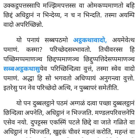
उक्कट्ठपत्तस्सापि मज्झिमपत्तस्स वा ओमकप्पमाणतो बहि
छिद्दं अधिट्ठानं न भिन्देय्य, न च न भिन्दति. तस्मा अयम्पि
वादो अपरिच्छिन्नो.
यो पनायं सब्बपठमो
अट्ठकथावादो,
अयमेवेत्थ
पमाणं. कस्मा? परिच्छेदसब्भावतो. तिचीवरस्स हि
पच्छिमप्पमाणञ्च छिद्दप्पमाणञ्च छिद्दुप्पत्तिदेसप्पमाणञ्च
सब्बअट्ठकथासु
येव परिच्छिन्दित्वा वुत्तं, तस्मा स्वेव वादो
पमाणं. अद्धा हि सो भगवतो अधिप्पायं अनुगन्त्वा वुत्तो.
इतरेसु पन नेव परिच्छेदो अत्थि, न पुब्बापरं समेतीति.
यो पन दुब्बलट्ठाने पठमं अग्गळं दत्वा पच्छा दुब्बलट्ठानं
छिन्दित्वा अपनेति, अधिट्ठानं न भिज्जति. मण्डलपरिवत्तनेपि
एसेव नयो. दुपट्टस्स एकस्मिं पटले छिद्दे वा जाते गळिते वा
अधिट्ठानं न भिज्जति, खुद्दकं चीवरं महन्तं करोति, महन्तं वा