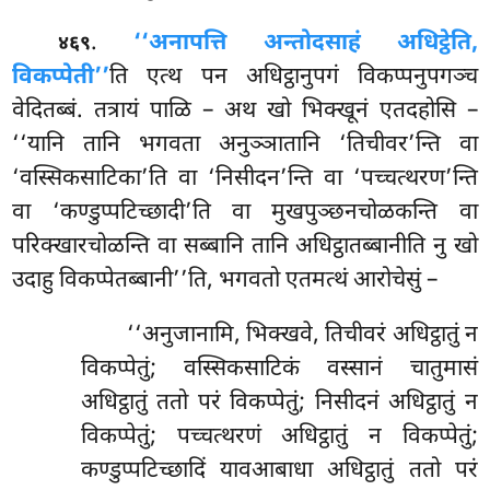
.
‘‘अनापत्ति अन्तोदसाहं अधिट्ठेति,
४६९
विकप्पेती’’
ति एत्थ पन अधिट्ठानुपगं विकप्पनुपगञ्च
वेदितब्बं. तत्रायं पाळि – अथ खो भिक्खूनं एतदहोसि –
‘‘यानि तानि भगवता अनुञ्ञातानि ‘तिचीवर’न्ति वा
‘वस्सिकसाटिका’ति वा ‘निसीदन’न्ति वा ‘पच्चत्थरण’न्ति
वा ‘कण्डुप्पटिच्छादी’ति वा मुखपुञ्छनचोळकन्ति वा
परिक्खारचोळन्ति वा सब्बानि तानि अधिट्ठातब्बानीति नु खो
उदाहु विकप्पेतब्बानी’’ति, भगवतो एतमत्थं आरोचेसुं –
‘‘अनुजानामि, भिक्खवे, तिचीवरं अधिट्ठातुं न
विकप्पेतुं; वस्सिकसाटिकं वस्सानं चातुमासं
अधिट्ठातुं ततो परं विकप्पेतुं; निसीदनं अधिट्ठातुं न
विकप्पेतुं; पच्चत्थरणं अधिट्ठातुं न विकप्पेतुं;
कण्डुप्पटिच्छादिं यावआबाधा अधिट्ठातुं ततो परं