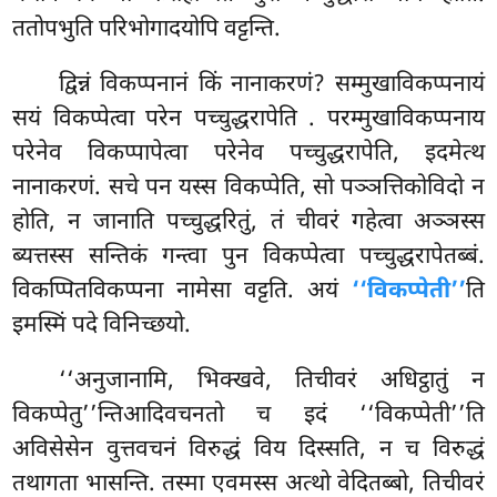
ततोपभुति परिभोगादयोपि वट्टन्ति.
द्विन्नं
विकप्पनानं किं नानाकरणं? सम्मुखाविकप्पनायं
सयं विकप्पेत्वा परेन पच्चुद्धरापेति
. परम्मुखाविकप्पनाय
परेनेव विकप्पापेत्वा परेनेव पच्चुद्धरापेति, इदमेत्थ
नानाकरणं. सचे पन यस्स विकप्पेति, सो पञ्ञत्तिकोविदो न
होति, न जानाति पच्चुद्धरितुं, तं चीवरं गहेत्वा अञ्ञस्स
ब्यत्तस्स सन्तिकं गन्त्वा पुन विकप्पेत्वा पच्चुद्धरापेतब्बं.
विकप्पितविकप्पना नामेसा वट्टति. अयं
‘‘विकप्पेती’’
ति
इमस्मिं पदे विनिच्छयो.
‘‘अनुजानामि, भिक्खवे, तिचीवरं अधिट्ठातुं न
विकप्पेतु’’न्तिआदिवचनतो च इदं ‘‘विकप्पेती’’ति
अविसेसेन वुत्तवचनं विरुद्धं विय दिस्सति, न च विरुद्धं
तथागता भासन्ति. तस्मा एवमस्स अत्थो वेदितब्बो, तिचीवरं