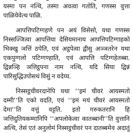
यस्मा पन नत्थि, तस्मा अवत्वा गतोति, गणस्स वुत्ता
पाळियेवेत्थ पाळि.
आपत्तिपटिग्गहणे पन अयं विसेसो, यथा गणस्स
निस्सज्जित्वा आपत्तिया देसियमानाय आपत्तिपटिग्गाहको
भिक्खु ञत्तिं ठपेति, एवं अट्ठपेत्वा द्वीसु अञ्ञतरेन यथा
एकपुग्गलो पटिग्गण्हाति, एवं आपत्ति पटिग्गहेतब्बा.
द्विन्नञ्हि ञत्तिट्ठपना नाम नत्थि, यदि सिया द्विन्नं
पारिसुद्धिउपोसथं विसुं न वदेय्य.
निस्सट्ठचीवरदानेपि यथा ‘‘इमं चीवरं आयस्मतो
दम्मी’’ति एको वदति, एवं ‘‘इमं मयं चीवरं आयस्मतो
देमा’’ति वत्तुं वट्टति. इतो गरुकतरानि हि
ञत्तिदुतियकम्मानिपि ‘‘अपलोकेत्वा कातब्बानी’’ति वुत्तानि
अत्थि, तेसं एतं अनुलोमं निस्सट्ठचीवरं पन दातब्बमेव अदातुं