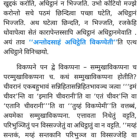
खुद्दकं करोति, अधिट्ठानं न भिज्जति. उभो कोटियो मज्झे
करोन्तो सचे पठमं छिन्दित्वा पच्छा घटेति, अधिट्ठानं
भिज्जति. अथ घटेत्वा छिन्दति, न भिज्जति, रजकेहि
धोवापेत्वा सेतं कारापेन्तस्सापि अधिट्ठानं अधिट्ठानमेवाति
.
अयं ताव
‘‘अन्तोदसाहं अधिट्ठेति विकप्पेती’’
ति एत्थ
अधिट्ठाने विनिच्छयो.
विकप्पने
पन द्वे विकप्पना – सम्मुखाविकप्पना च
परम्मुखाविकप्पना च. कथं सम्मुखाविकप्पना होतीति?
चीवरानं एकबहुभावं सन्निहितासन्निहितभावञ्च ञत्वा ‘‘‘इमं
चीवर’न्ति वा ‘इमानि चीवरानी’ति वा ‘एतं चीवर’न्ति वा
‘एतानि चीवरानी’’’ति वा ‘‘तुय्हं विकप्पेमी’’ति वत्तब्बं,
अयमेका सम्मुखाविकप्पना. एत्तावता निधेतुं वट्टति,
परिभुञ्जितुं पन विस्सज्जेतुं वा अधिट्ठातुं वा न वट्टति. ‘‘मय्हं
सन्तकं, मय्हं सन्तकानि परिभुञ्ज वा विस्सज्जेहि वा