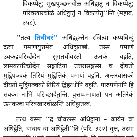
विकप्पेतुं; मुखपुञ्छनचोळं अधिट्ठातुं
न विकप्पेतुं;
परिक्खारचोळं अधिट्ठातुं न विकप्पेतु’’न्ति (महाव.
३५८).
‘‘तत्थ
तिचीवरं’’
अधिट्ठहन्तेन रजित्वा कप्पबिन्दुं
दत्वा पमाणयुत्तमेव अधिट्ठातब्बं. तस्स पमाणं
उक्कट्ठपरिच्छेदेन सुगतचीवरतो ऊनकं वट्टति,
लामकपरिच्छेदेन सङ्घाटिया उत्तरासङ्गस्स च दीघतो
मुट्ठिपञ्चकं तिरियं मुट्ठित्तिकं पमाणं वट्टति. अन्तरवासको
दीघतो मुट्ठिपञ्चको तिरियं द्विहत्थोपि वट्टति. पारुपणेनपि हि
सक्का नाभिं पटिच्छादेतुन्ति. वुत्तप्पमाणतो पन अतिरेकं
ऊनकञ्च परिक्खारचोळन्ति अधिट्ठातब्बं.
तत्थ यस्मा ‘‘द्वे चीवरस्स अधिट्ठाना – कायेन वा
अधिट्ठेति, वाचाय वा अधिट्ठेती’’ति (परि. ३२२) वुत्तं, तस्मा