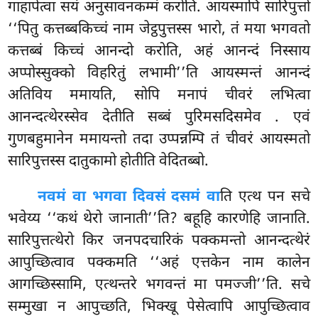
गाहापेत्वा सयं अनुसावनकम्मं करोति. आयस्मापि सारिपुत्तो
‘‘पितु कत्तब्बकिच्चं नाम जेट्ठपुत्तस्स भारो, तं मया भगवतो
कत्तब्बं किच्चं आनन्दो करोति, अहं
आनन्दं निस्साय
अप्पोस्सुक्को विहरितुं लभामी’’ति आयस्मन्तं आनन्दं
अतिविय ममायति, सोपि मनापं चीवरं लभित्वा
आनन्दत्थेरस्सेव देतीति सब्बं पुरिमसदिसमेव
. एवं
गुणबहुमानेन ममायन्तो तदा उप्पन्नम्पि तं चीवरं आयस्मतो
सारिपुत्तस्स दातुकामो होतीति वेदितब्बो.
नवमं वा भगवा दिवसं दसमं वा
ति एत्थ पन सचे
भवेय्य ‘‘कथं थेरो जानाती’’ति? बहूहि कारणेहि जानाति.
सारिपुत्तत्थेरो किर जनपदचारिकं पक्कमन्तो आनन्दत्थेरं
आपुच्छित्वाव पक्कमति ‘‘अहं एत्तकेन नाम कालेन
आगच्छिस्सामि, एत्थन्तरे भगवन्तं मा पमज्जी’’ति. सचे
सम्मुखा न आपुच्छति, भिक्खू पेसेत्वापि आपुच्छित्वाव