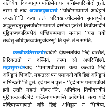
नत्थियेव. विकप्पनुपगपच्छिमेन पन पच्छिमपरिच्छेदो वुत्तो.
तस्मा यं ताव
अन्धकट्ठकथायं
‘‘पच्छिमप्पमाणं अधिट्ठानं
रक्खती’’ति वत्वा तत्थ परिक्खारचोळस्सेव सुगतङ्गुलेन
अट्ठङ्गुलचतुरङ्गुलपच्छिमप्पमाणं दस्सेत्वा इतरेसं तिचीवरादीनं
मुट्ठिपञ्चकादिपभेदं
पच्छिमप्पमाणं सन्धाय ‘‘एस नयो
सब्बेसु अधिट्ठातब्बकेसुचीवरेसू’’ति वुत्तं, तं न समेति.
करवीकतिस्सत्थेर
वादेपि दीघन्ततोयेव छिद्दं दस्सितं,
तिरियन्ततो न दस्सितं, तस्मा सो अपरिच्छिन्नो.
महासुमत्थेर
वादे ‘‘पमाणचीवरस्स यत्थ कत्थचि छिद्दं
अधिट्ठानं भिन्दति, महन्तस्स पन पमाणतो बहि छिद्दं अधिट्ठानं
न भिन्दती’’ति वुत्तं. इदं पन न वुत्तं – ‘‘इदं नाम पमाणचीवरं
इतो उत्तरि महन्तं चीवर’’न्ति. अपिचेत्थ तिचीवरादीनं
मुट्ठिपञ्चकादिभेदं पच्छिमप्पमाणन्ति अधिप्पेतं. तत्थ यदि
पच्छिमप्पमाणतो बहि छिद्दं अधिट्ठानं न भिन्देय्य,