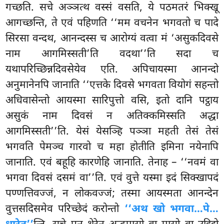
गच्छति. सचे अञ्ञत्थ वस्सं वसति, ये पठमतरं भिक्खू
आगच्छन्ति, ते एवं पहिणति ‘‘मम वचनेन भगवतो च पादे
सिरसा वन्दथ, आनन्दस्स च आरोग्यं वत्वा मं ‘असुकदिवसे
नाम आगमिस्सती’ति वदथा’’ति सदा च
यथापरिच्छिन्नदिवसेयेव एति. अपिचायस्मा आनन्दो
अनुमानेनपि जानाति ‘‘एत्तके दिवसे भगवता वियोगं सहन्तो
अधिवासेन्तो आयस्मा सारिपुत्तो वसि, इतो दानि पट्ठाय
असुकं नाम दिवसं न अतिक्कमिस्सति अद्धा
आगमिस्सती’’ति. येसं येसञ्हि पञ्ञा महती तेसं तेसं
भगवति पेमञ्च गारवो च महा होतीति इमिना नयेनापि
जानाति. एवं बहूहि कारणेहि जानाति. तेनाह – ‘‘नवमं वा
भगवा दिवसं दसमं वा’’ति. एवं वुत्ते यस्मा इदं सिक्खापदं
पण्णत्तिवज्जं, न लोकवज्जं; तस्मा आयस्मता आनन्देन
वुत्तसदिसमेव परिच्छेदं करोन्तो
‘‘अथ खो भगवा…पे…