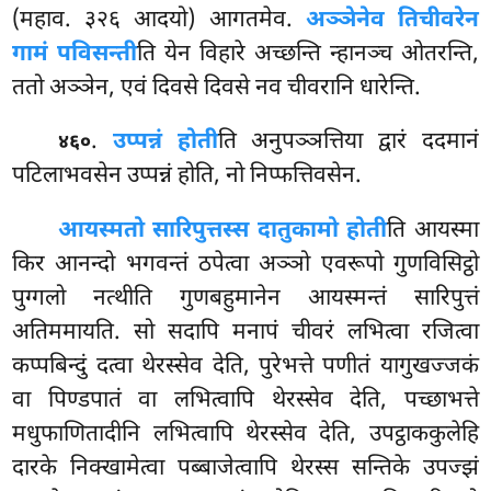
(महाव. ३२६ आदयो) आगतमेव.
अञ्ञेनेव तिचीवरेन
गामं पविसन्ती
ति येन विहारे अच्छन्ति न्हानञ्च ओतरन्ति,
ततो अञ्ञेन, एवं दिवसे दिवसे नव चीवरानि धारेन्ति.
.
उप्पन्नं होती
ति अनुपञ्ञत्तिया द्वारं ददमानं
४६०
पटिलाभवसेन उप्पन्नं होति, नो निप्फत्तिवसेन.
आयस्मतो सारिपुत्तस्स दातुकामो होती
ति आयस्मा
किर आनन्दो भगवन्तं ठपेत्वा अञ्ञो एवरूपो गुणविसिट्ठो
पुग्गलो नत्थीति गुणबहुमानेन आयस्मन्तं सारिपुत्तं
अतिममायति. सो सदापि मनापं चीवरं लभित्वा रजित्वा
कप्पबिन्दुं दत्वा थेरस्सेव देति, पुरेभत्ते पणीतं यागुखज्जकं
वा पिण्डपातं वा लभित्वापि थेरस्सेव देति, पच्छाभत्ते
मधुफाणितादीनि लभित्वापि थेरस्सेव देति, उपट्ठाककुलेहि
दारके निक्खामेत्वा पब्बाजेत्वापि थेरस्स
सन्तिके उपज्झं