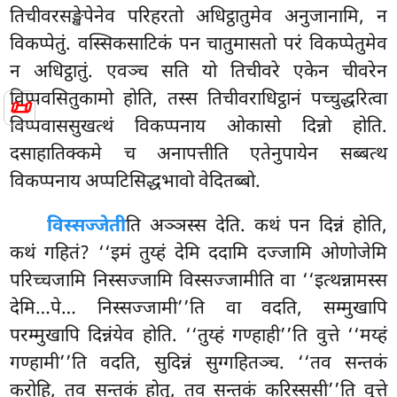
तिचीवरसङ्खेपेनेव परिहरतो अधिट्ठातुमेव अनुजानामि, न
विकप्पेतुं. वस्सिकसाटिकं पन चातुमासतो परं विकप्पेतुमेव
न अधिट्ठातुं. एवञ्च सति यो तिचीवरे एकेन चीवरेन
विप्पवसितुकामो होति, तस्स तिचीवराधिट्ठानं पच्चुद्धरित्वा
📜
विप्पवाससुखत्थं विकप्पनाय ओकासो दिन्नो होति.
दसाहातिक्कमे च अनापत्तीति एतेनुपायेन सब्बत्थ
विकप्पनाय अप्पटिसिद्धभावो वेदितब्बो.
विस्सज्जेती
ति अञ्ञस्स देति. कथं पन दिन्नं होति,
कथं गहितं? ‘‘इमं तुय्हं देमि ददामि दज्जामि ओणोजेमि
परिच्चजामि निस्सज्जामि विस्सज्जामीति वा ‘‘इत्थन्नामस्स
देमि…पे… निस्सज्जामी’’ति वा वदति, सम्मुखापि
परम्मुखापि दिन्नंयेव होति. ‘‘तुय्हं गण्हाही’’ति वुत्ते ‘‘मय्हं
गण्हामी’’ति वदति, सुदिन्नं सुग्गहितञ्च. ‘‘तव सन्तकं
करोहि, तव सन्तकं होतु, तव सन्तकं करिस्ससी’’ति वुत्ते