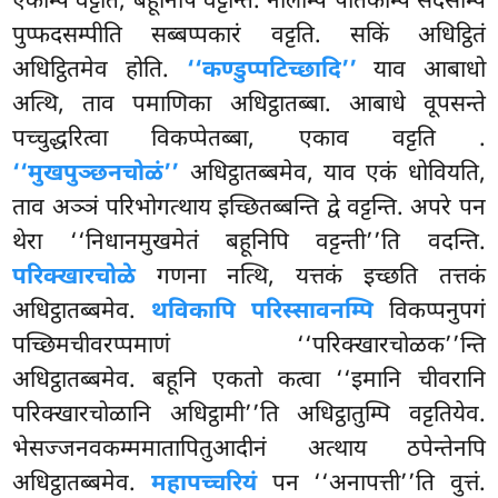
एकम्पि वट्टति, बहूनिपि वट्टन्ति. नीलम्पि पीतकम्पि सदसम्पि
पुप्फदसम्पीति सब्बप्पकारं वट्टति. सकिं अधिट्ठितं
अधिट्ठितमेव होति.
‘‘कण्डुप्पटिच्छादि’’
याव आबाधो
अत्थि, ताव पमाणिका अधिट्ठातब्बा. आबाधे वूपसन्ते
पच्चुद्धरित्वा विकप्पेतब्बा, एकाव वट्टति
.
‘‘मुखपुञ्छनचोळं’’
अधिट्ठातब्बमेव, याव एकं धोवियति,
ताव अञ्ञं परिभोगत्थाय इच्छितब्बन्ति
द्वे वट्टन्ति. अपरे पन
थेरा ‘‘निधानमुखमेतं बहूनिपि वट्टन्ती’’ति वदन्ति.
परिक्खारचोळे
गणना नत्थि, यत्तकं इच्छति तत्तकं
अधिट्ठातब्बमेव.
थविकापि परिस्सावनम्पि
विकप्पनुपगं
पच्छिमचीवरप्पमाणं ‘‘परिक्खारचोळक’’न्ति
अधिट्ठातब्बमेव. बहूनि एकतो कत्वा ‘‘इमानि चीवरानि
परिक्खारचोळानि अधिट्ठामी’’ति अधिट्ठातुम्पि वट्टतियेव.
भेसज्जनवकम्ममातापितुआदीनं अत्थाय ठपेन्तेनपि
अधिट्ठातब्बमेव.
महापच्चरियं
पन ‘‘अनापत्ती’’ति वुत्तं.