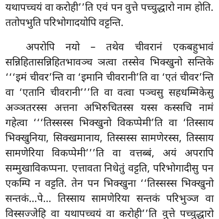
यथापच्चयं वा करोही’’ति एवं पन वुत्ते पच्चुद्धारो नाम होति.
ततोपभुति परिभोगादयोपि वट्टन्ति.
अपरोपि नयो – तथेव चीवरानं एकबहुभावं
सन्निहितासन्निहितभावञ्च ञत्वा तस्सेव भिक्खुनो सन्तिके
‘‘‘इमं चीवर’न्ति वा ‘इमानि चीवरानी’ति वा ‘एतं चीवर’न्ति
वा ‘एतानि चीवरानी’’’ति वा वत्वा पञ्चसु सहधम्मिकेसु
अञ्ञतरस्स अत्तना अभिरुचितस्स यस्स कस्सचि नामं
गहेत्वा ‘‘‘तिस्सस्स भिक्खुनो विकप्पेमी’ति वा ‘तिस्साय
भिक्खुनिया, सिक्खमानाय, तिस्सस्स सामणेरस्स, तिस्साय
सामणेरिया विकप्पेमी’’’ति वा वत्तब्बं, अयं अपरापि
सम्मुखाविकप्पना. एत्तावता निधेतुं वट्टति, परिभोगादीसु पन
एकम्पि न वट्टति. तेन पन भिक्खुना ‘‘तिस्सस्स भिक्खुनो
सन्तकं…पे… तिस्साय सामणेरिया सन्तकं परिभुञ्ज वा
विस्सज्जेहि वा यथापच्चयं वा करोही’’ति वुत्ते पच्चुद्धारो