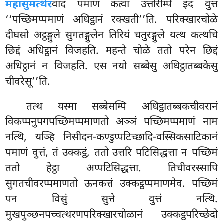
महासुमत्थेर
वादं पमाणं कत्वा उत्तरिम्पि इदं वुत्तं
‘‘पच्छिमप्पमाणं अधिट्ठानं रक्खती’’ति. परिक्खारचोळे
दीघसो अट्ठङ्गुले सुगतङ्गुलेन तिरियं चतुरङ्गुले यत्थ कत्थचि
छिद्दं अधिट्ठानं विजहति. महन्ते चोळे ततो परेन छिद्दं
अधिट्ठानं न विजहति. एस नयो सब्बेसु अधिट्ठातब्बकेसु
चीवरेसू’’ति.
तत्थ यस्मा सब्बेसम्पि अधिट्ठातब्बकचीवरानं
विकप्पनुपगपच्छिमप्पमाणतो अञ्ञं पच्छिमप्पमाणं
नाम
नत्थि, यञ्हि निसीदन-कण्डुप्पटिच्छादि-वस्सिकसाटिकानं
पमाणं वुत्तं, तं उक्कट्ठं, ततो उत्तरि पटिसिद्धत्ता न पच्छिमं
ततो हेट्ठा अप्पटिसिद्धत्ता. तिचीवरस्सापि
सुगतचीवरप्पमाणतो ऊनकत्तं उक्कट्ठप्पमाणमेव. पच्छिमं
पन विसुं सुत्ते वुत्तं नत्थि.
मुखपुञ्छनपच्चत्थरणपरिक्खारचोळानं उक्कट्ठपरिच्छेदो