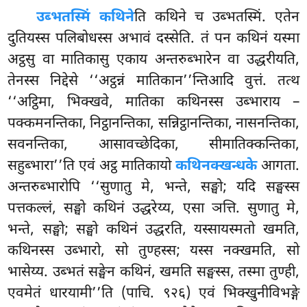
उब्भतस्मिं कथिने
ति कथिने च उब्भतस्मिं. एतेन
दुतियस्स पलिबोधस्स अभावं दस्सेति. तं पन कथिनं यस्मा
अट्ठसु वा मातिकासु एकाय अन्तरुब्भारेन वा उद्धरीयति,
तेनस्स निद्देसे ‘‘अट्ठन्नं मातिकान’’न्तिआदि वुत्तं. तत्थ
‘‘अट्ठिमा, भिक्खवे, मातिका कथिनस्स उब्भाराय –
पक्कमनन्तिका, निट्ठानन्तिका, सन्निट्ठानन्तिका, नासनन्तिका,
सवनन्तिका, आसावच्छेदिका, सीमातिक्कन्तिका,
सहुब्भारा’’ति एवं अट्ठ मातिकायो
कथिनक्खन्धके
आगता.
अन्तरुब्भारोपि ‘‘सुणातु मे, भन्ते, सङ्घो; यदि सङ्घस्स
पत्तकल्लं, सङ्घो कथिनं उद्धरेय्य, एसा ञत्ति. सुणातु मे,
भन्ते, सङ्घो; सङ्घो कथिनं उद्धरति, यस्सायस्मतो खमति,
कथिनस्स उब्भारो, सो तुण्हस्स; यस्स नक्खमति, सो
भासेय्य. उब्भतं सङ्घेन कथिनं, खमति सङ्घस्स, तस्मा तुण्ही,
एवमेतं धारयामी’’ति (पाचि. ९२६) एवं भिक्खुनीविभङ्गे