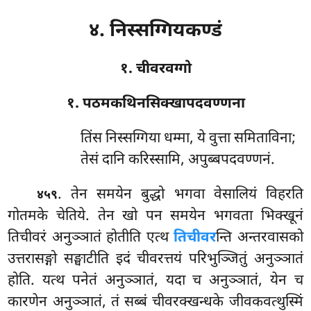
४. निस्सग्गियकण्डं
१. चीवरवग्गो
१. पठमकथिनसिक्खापदवण्णना
तिंस
निस्सग्गिया धम्मा, ये वुत्ता समिताविना;
तेसं दानि करिस्सामि, अपुब्बपदवण्णनं.
. तेन
समयेन बुद्धो भगवा वेसालियं विहरति
४५९
गोतमके चेतिये. तेन खो पन समयेन भगवता भिक्खूनं
तिचीवरं अनुञ्ञातं होतीति एत्थ
तिचीवर
न्ति अन्तरवासको
उत्तरासङ्गो सङ्घाटीति इदं चीवरत्तयं परिभुञ्जितुं अनुञ्ञातं
होति. यत्थ पनेतं अनुञ्ञातं, यदा च अनुञ्ञातं, येन च
कारणेन अनुञ्ञातं, तं सब्बं चीवरक्खन्धके जीवकवत्थुस्मिं