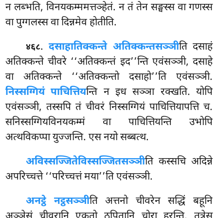
न लब्भति, विनयकम्ममत्तञ्हेतं. न तं तेन सङ्घस्स वा गणस्स
वा पुग्गलस्स वा दिन्नमेव होतीति.
.
दसाहातिक्कन्ते अतिक्कन्तसञ्ञी
ति दसाहं
४६८
अतिक्कन्ते चीवरे ‘‘अतिक्कन्तं इद’’न्ति एवंसञ्ञी, दसाहे
वा अतिक्कन्ते ‘‘अतिक्कन्तो
दसाहो’’ति एवंसञ्ञी.
निस्सग्गियं पाचित्तिय
न्ति न इध सञ्ञा रक्खति. योपि
एवंसञ्ञी, तस्सपि तं चीवरं निस्सग्गियं पाचित्तियापत्ति च.
सनिस्सग्गियविनयकम्मं वा पाचित्तियन्ति उभोपि
अत्थविकप्पा युज्जन्ति. एस नयो सब्बत्थ.
अविस्सज्जिते
विस्सज्जितसञ्ञी
ति कस्सचि अदिन्ने
अपरिच्चत्ते ‘‘परिच्चत्तं मया’’ति एवंसञ्ञी.
अनट्ठे नट्ठसञ्ञी
ति अत्तनो चीवरेन सद्धिं बहूनि
अञ्ञेसं चीवरानि एकतो ठपितानि चोरा हरन्ति. तत्रेस