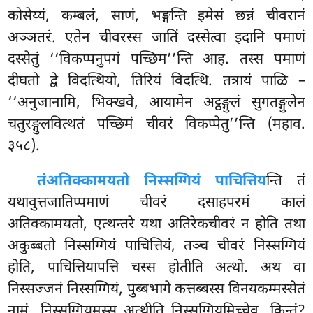
कोसेय्यं, कम्बलं, साणं, भङ्गन्ति इमेसं छन्नं चीवरानं
अञ्ञतरं. एतेन चीवरस्स जातिं दस्सेत्वा इदानि पमाणं
दस्सेतुं ‘‘विकप्पनुपगं पच्छिम’’न्ति आह. तस्स पमाणं
दीघतो
द्वे विदत्थियो, तिरियं विदत्थि. तत्रायं पाळि –
‘‘अनुजानामि, भिक्खवे, आयामेन अट्ठङ्गुलं सुगतङ्गुलेन
चतुरङ्गुलवित्थतं पच्छिमं चीवरं विकप्पेतु’’न्ति (महाव.
३५८).
तं
अतिक्कामयतो निस्सग्गियं पाचित्तिय
न्ति तं
यथावुत्तजातिप्पमाणं चीवरं दसाहपरमं कालं
अतिक्कामयतो, एत्थन्तरे यथा अतिरेकचीवरं न होति तथा
अकुब्बतो निस्सग्गियं पाचित्तियं, तञ्च चीवरं निस्सग्गियं
होति, पाचित्तियापत्ति चस्स होतीति अत्थो. अथ वा
निस्सज्जनं निस्सग्गियं, पुब्बभागे कत्तब्बस्स विनयकम्मस्सेतं
नामं. निस्सग्गियमस्स अत्थीति निस्सग्गियमिच्चेव. किन्तं?