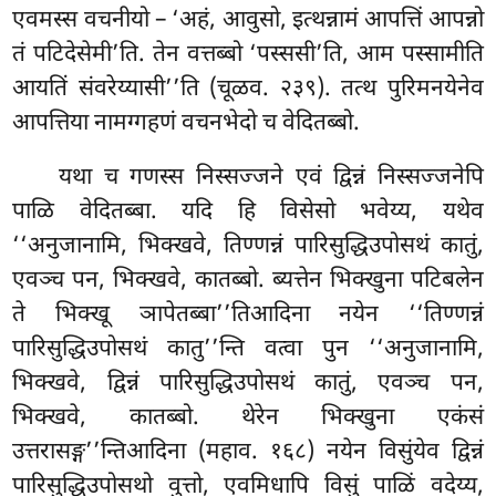
एवमस्स वचनीयो – ‘अहं, आवुसो, इत्थन्नामं आपत्तिं आपन्नो
तं पटिदेसेमी’ति. तेन वत्तब्बो ‘पस्ससी’ति, आम पस्सामीति
आयतिं संवरेय्यासी’’ति (चूळव. २३९). तत्थ
पुरिमनयेनेव
आपत्तिया नामग्गहणं वचनभेदो च वेदितब्बो.
यथा च गणस्स निस्सज्जने एवं द्विन्नं निस्सज्जनेपि
पाळि वेदितब्बा. यदि हि विसेसो भवेय्य, यथेव
‘‘अनुजानामि, भिक्खवे, तिण्णन्नं पारिसुद्धिउपोसथं कातुं,
एवञ्च पन, भिक्खवे, कातब्बो. ब्यत्तेन भिक्खुना पटिबलेन
ते भिक्खू ञापेतब्बा’’तिआदिना नयेन ‘‘तिण्णन्नं
पारिसुद्धिउपोसथं कातु’’न्ति वत्वा पुन ‘‘अनुजानामि,
भिक्खवे, द्विन्नं पारिसुद्धिउपोसथं कातुं, एवञ्च पन,
भिक्खवे, कातब्बो. थेरेन भिक्खुना एकंसं
उत्तरासङ्ग’’न्तिआदिना (महाव. १६८) नयेन विसुंयेव द्विन्नं
पारिसुद्धिउपोसथो वुत्तो, एवमिधापि
विसुं पाळिं वदेय्य,