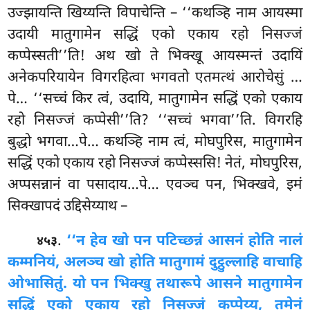
उज्झायन्ति खिय्यन्ति विपाचेन्ति – ‘‘कथञ्हि नाम आयस्मा
उदायी मातुगामेन सद्धिं एको एकाय रहो निसज्जं
कप्पेस्सती’’ति! अथ खो ते भिक्खू आयस्मन्तं उदायिं
अनेकपरियायेन विगरहित्वा भगवतो एतमत्थं आरोचेसुं
…
पे… ‘‘सच्चं किर त्वं, उदायि, मातुगामेन सद्धिं एको एकाय
रहो निसज्जं कप्पेसी’’ति? ‘‘सच्चं भगवा’’ति. विगरहि
बुद्धो भगवा…पे… कथञ्हि नाम त्वं, मोघपुरिस, मातुगामेन
सद्धिं एको एकाय रहो निसज्जं कप्पेस्ससि! नेतं, मोघपुरिस,
अप्पसन्नानं वा पसादाय…पे… एवञ्च पन, भिक्खवे, इमं
सिक्खापदं उद्दिसेय्याथ –
.
‘‘न हेव खो पन पटिच्छन्नं आसनं होति नालं
४५३
कम्मनियं, अलञ्च खो होति मातुगामं दुट्ठुल्लाहि वाचाहि
ओभासितुं. यो पन भिक्खु तथारूपे आसने मातुगामेन
सद्धिं एको एकाय रहो निसज्जं कप्पेय्य, तमेनं