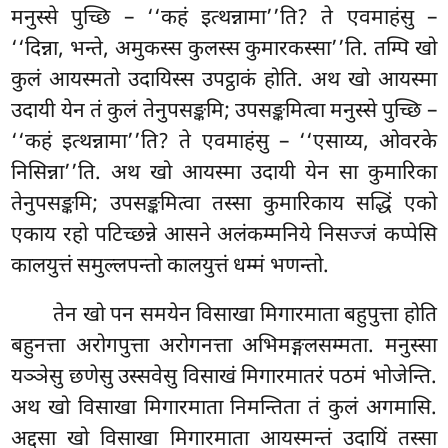
मनुस्से पुच्छि – ‘‘कहं इत्थन्नामा’’ति? ते एवमाहंसु –
‘‘दिन्ना, भन्ते, अमुकस्स कुलस्स कुमारकस्सा’’ति. तम्पि खो
कुलं आयस्मतो उदायिस्स उपट्ठाकं होति. अथ खो आयस्मा
उदायी येन तं कुलं तेनुपसङ्कमि; उपसङ्कमित्वा मनुस्से पुच्छि –
‘‘कहं इत्थन्नामा’’ति? ते एवमाहंसु – ‘‘एसाय्य, ओवरके
निसिन्ना’’ति. अथ खो आयस्मा उदायी येन सा कुमारिका
तेनुपसङ्कमि; उपसङ्कमित्वा तस्सा कुमारिकाय सद्धिं एको
एकाय रहो पटिच्छन्ने आसने अलंकम्मनिये निसज्जं कप्पेसि
कालयुत्तं समुल्लपन्तो कालयुत्तं धम्मं भणन्तो.
तेन खो पन समयेन विसाखा मिगारमाता बहुपुत्ता होति
बहुनत्ता अरोगपुत्ता अरोगनत्ता अभिमङ्गलसम्मता. मनुस्सा
यञ्ञेसु छणेसु उस्सवेसु विसाखं मिगारमातरं पठमं
भोजेन्ति.
अथ खो विसाखा मिगारमाता निमन्तिता तं कुलं अगमासि.
अद्दसा खो विसाखा मिगारमाता आयस्मन्तं उदायिं तस्सा