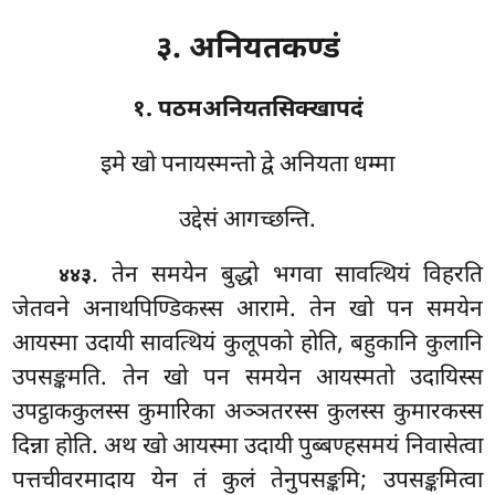
३. अनियतकण्डं
१. पठमअनियतसिक्खापदं
इमे
खो पनायस्मन्तो द्वे अनियता धम्मा
उद्देसं आगच्छन्ति.
. तेन
समयेन बुद्धो भगवा सावत्थियं विहरति
४४३
जेतवने अनाथपिण्डिकस्स आरामे. तेन खो पन समयेन
आयस्मा उदायी सावत्थियं कुलूपको होति, बहुकानि कुलानि
उपसङ्कमति. तेन खो पन समयेन आयस्मतो उदायिस्स
उपट्ठाककुलस्स कुमारिका अञ्ञतरस्स कुलस्स कुमारकस्स
दिन्ना होति. अथ खो आयस्मा उदायी पुब्बण्हसमयं निवासेत्वा
पत्तचीवरमादाय येन तं कुलं तेनुपसङ्कमि; उपसङ्कमित्वा