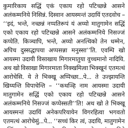
कुमारिकाय सद्धिं एकं एकाय रहो पटिच्छन्ने आसने
अलंकम्मनिये निसिन्नं. दिस्वान आयस्मन्तं उदायिं एतदवोच –
‘‘इदं, भन्ते, नच्छन्नं नप्पतिरूपं यं अय्यो मातुगामेन सद्धिं
एको एकाय रहो पटिच्छन्ने आसने
अलंकम्मनिये निसज्जं
कप्पेति. किञ्चापि, भन्ते, अय्यो अनत्थिको तेन धम्मेन,
अपिच दुस्सद्धापया अप्पसन्ना मनुस्सा’’ति. एवम्पि खो
आयस्मा उदायी विसाखाय मिगारमातुया वुच्चमानो नादियि.
अथ खो विसाखा मिगारमाता निक्खमित्वा भिक्खूनं एतमत्थं
आरोचेसि. ये ते भिक्खू अप्पिच्छा…पे… ते उज्झायन्ति
खिय्यन्ति विपाचेन्ति – ‘‘कथञ्हि नाम आयस्मा उदायी
मातुगामेन सद्धिं एको एकाय रहो पटिच्छन्ने आसने
अलंकम्मनिये निसज्जं कप्पेस्सती’’ति! अथ खो ते भिक्खू
आयस्मन्तं उदायिं अनेकपरियायेन विगरहित्वा भगवतो
एतमत्थं आरोचेसुं…पे… ‘‘सच्चं किर त्वं, उदायि, मातुगामेन