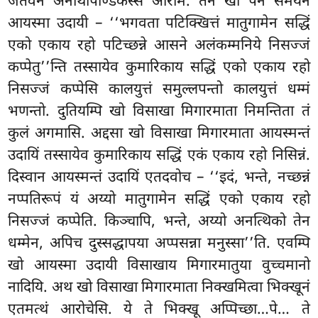
जेतवने अनाथपिण्डिकस्स आरामे. तेन खो पन समयेन
आयस्मा उदायी – ‘‘भगवता पटिक्खित्तं मातुगामेन सद्धिं
एको एकाय रहो पटिच्छन्ने आसने अलंकम्मनिये निसज्जं
कप्पेतु’’न्ति तस्सायेव कुमारिकाय
सद्धिं एको एकाय रहो
निसज्जं कप्पेसि कालयुत्तं समुल्लपन्तो कालयुत्तं धम्मं
भणन्तो. दुतियम्पि खो विसाखा मिगारमाता निमन्तिता तं
कुलं अगमासि. अद्दसा खो विसाखा मिगारमाता आयस्मन्तं
उदायिं तस्सायेव कुमारिकाय सद्धिं एकं एकाय रहो निसिन्नं.
दिस्वान आयस्मन्तं उदायिं एतदवोच – ‘‘इदं, भन्ते, नच्छन्नं
नप्पतिरूपं यं अय्यो मातुगामेन सद्धिं एको एकाय रहो
निसज्जं कप्पेति. किञ्चापि, भन्ते, अय्यो अनत्थिको तेन
धम्मेन, अपिच दुस्सद्धापया अप्पसन्ना मनुस्सा’’ति. एवम्पि
खो आयस्मा उदायी विसाखाय मिगारमातुया वुच्चमानो
नादियि. अथ खो विसाखा मिगारमाता निक्खमित्वा भिक्खूनं
एतमत्थं आरोचेसि. ये ते भिक्खू अप्पिच्छा…पे… ते