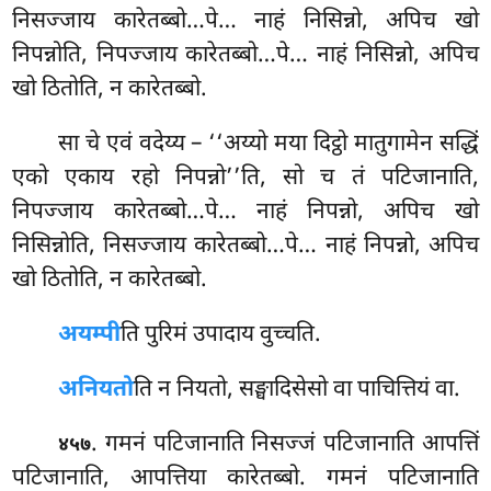
निसज्जाय कारेतब्बो…पे… नाहं निसिन्नो, अपिच खो
निपन्नोति, निपज्जाय कारेतब्बो…पे… नाहं निसिन्नो, अपिच
खो ठितोति, न कारेतब्बो.
सा
चे एवं वदेय्य – ‘‘अय्यो मया दिट्ठो मातुगामेन सद्धिं
एको एकाय रहो निपन्नो’’ति, सो च तं पटिजानाति,
निपज्जाय कारेतब्बो…पे… नाहं निपन्नो, अपिच खो
निसिन्नोति, निसज्जाय
कारेतब्बो…पे… नाहं निपन्नो, अपिच
खो ठितोति, न कारेतब्बो.
अयम्पी
ति पुरिमं उपादाय वुच्चति.
अनियतो
ति न नियतो, सङ्घादिसेसो वा पाचित्तियं वा.
. गमनं पटिजानाति निसज्जं पटिजानाति आपत्तिं
४५७
पटिजानाति, आपत्तिया कारेतब्बो. गमनं पटिजानाति