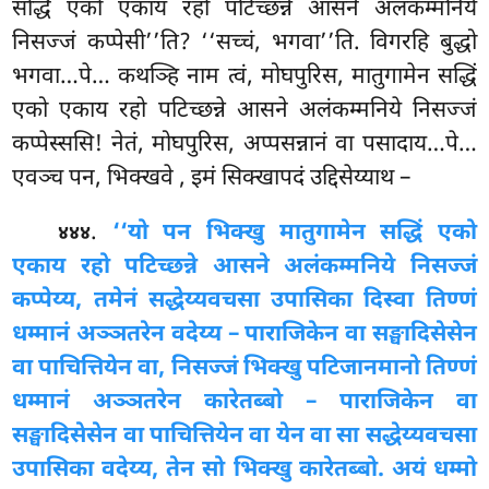
सद्धिं एको एकाय रहो पटिच्छन्ने आसने अलंकम्मनिये
निसज्जं कप्पेसी’’ति? ‘‘सच्चं, भगवा’’ति. विगरहि बुद्धो
भगवा…पे… कथञ्हि नाम त्वं, मोघपुरिस, मातुगामेन सद्धिं
एको एकाय रहो पटिच्छन्ने आसने अलंकम्मनिये निसज्जं
कप्पेस्ससि! नेतं, मोघपुरिस, अप्पसन्नानं वा पसादाय…पे…
एवञ्च पन, भिक्खवे
, इमं सिक्खापदं उद्दिसेय्याथ –
.
‘‘यो पन भिक्खु मातुगामेन सद्धिं एको
४४४
एकाय रहो पटिच्छन्ने आसने अलंकम्मनिये निसज्जं
कप्पेय्य, तमेनं सद्धेय्यवचसा उपासिका दिस्वा तिण्णं
धम्मानं अञ्ञतरेन वदेय्य – पाराजिकेन वा सङ्घादिसेसेन
वा पाचित्तियेन वा, निसज्जं भिक्खु पटिजानमानो तिण्णं
धम्मानं अञ्ञतरेन कारेतब्बो – पाराजिकेन वा
सङ्घादिसेसेन वा पाचित्तियेन वा येन वा सा सद्धेय्यवचसा
उपासिका वदेय्य, तेन सो भिक्खु कारेतब्बो. अयं धम्मो