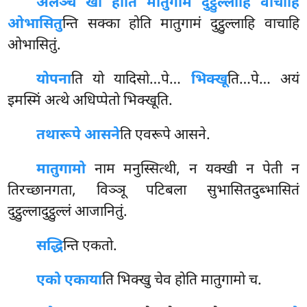
अलञ्च खो होति मातुगामं दुट्ठुल्लाहि वाचाहि
ओभासितु
न्ति सक्का होति मातुगामं दुट्ठुल्लाहि वाचाहि
ओभासितुं.
यो
पना
ति यो यादिसो…पे…
भिक्खू
ति…पे… अयं
इमस्मिं अत्थे अधिप्पेतो भिक्खूति.
तथारूपे आसने
ति एवरूपे आसने.
मातुगामो
नाम मनुस्सित्थी, न यक्खी न पेती न
तिरच्छानगता, विञ्ञू पटिबला सुभासितदुब्भासितं
दुट्ठुल्लादुट्ठुल्लं आजानितुं.
सद्धि
न्ति एकतो.
एको एकाया
ति भिक्खु चेव होति मातुगामो च.