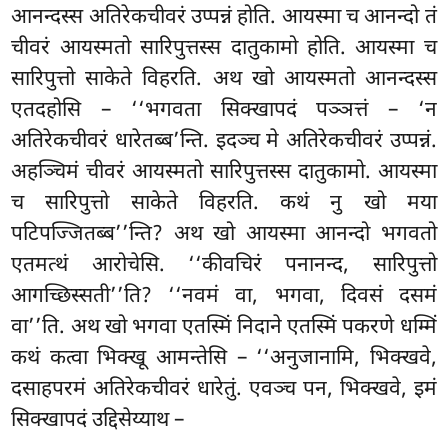
आनन्दस्स अतिरेकचीवरं उप्पन्नं होति. आयस्मा च आनन्दो तं
चीवरं आयस्मतो सारिपुत्तस्स दातुकामो होति. आयस्मा च
सारिपुत्तो साकेते विहरति. अथ खो आयस्मतो आनन्दस्स
एतदहोसि – ‘‘भगवता सिक्खापदं पञ्ञत्तं – ‘न
अतिरेकचीवरं धारेतब्ब’न्ति. इदञ्च मे अतिरेकचीवरं उप्पन्नं.
अहञ्चिमं चीवरं आयस्मतो सारिपुत्तस्स दातुकामो. आयस्मा
च
सारिपुत्तो साकेते विहरति. कथं नु खो मया
पटिपज्जितब्ब’’न्ति? अथ खो आयस्मा आनन्दो भगवतो
एतमत्थं
आरोचेसि. ‘‘कीवचिरं पनानन्द, सारिपुत्तो
आगच्छिस्सती’’ति? ‘‘नवमं वा, भगवा, दिवसं दसमं
वा’’ति. अथ खो भगवा एतस्मिं निदाने एतस्मिं पकरणे धम्मिं
कथं कत्वा भिक्खू आमन्तेसि – ‘‘अनुजानामि, भिक्खवे,
दसाहपरमं अतिरेकचीवरं धारेतुं. एवञ्च पन, भिक्खवे, इमं
सिक्खापदं उद्दिसेय्याथ –