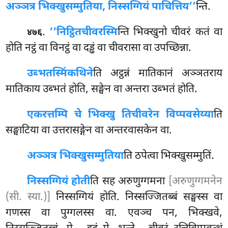
अञ्ञत्र भिक्खुसम्मुतिया, निस्सग्गियं पाचित्तिय’’
न्ति.
.
‘‘निट्ठितचीवरस्मि
न्ति भिक्खुनो चीवरं कतं वा
४७६
होति नट्ठं वा विनट्ठं वा दड्ढं वा चीवरासा वा उपच्छिन्ना.
उब्भतस्मिं
कथिने
ति अट्ठन्नं मातिकानं अञ्ञतराय
मातिकाय उब्भतं होति, सङ्घेन वा अन्तरा उब्भतं होति.
एकरत्तम्पि चे भिक्खु तिचीवरेन विप्पवसेय्या
ति
सङ्घाटिया वा उत्तरासङ्गेन वा अन्तरवासकेन
वा.
अञ्ञत्र भिक्खुसम्मुतिया
ति ठपेत्वा भिक्खुसम्मुतिं.
निस्सग्गियं होती
ति सह अरुणुग्गमना
[अरुणुग्गमनेन
(सी. स्या.)]
निस्सग्गियं होति. निस्सज्जितब्बं सङ्घस्स वा
गणस्स
वा पुग्गलस्स वा. एवञ्च पन, भिक्खवे,