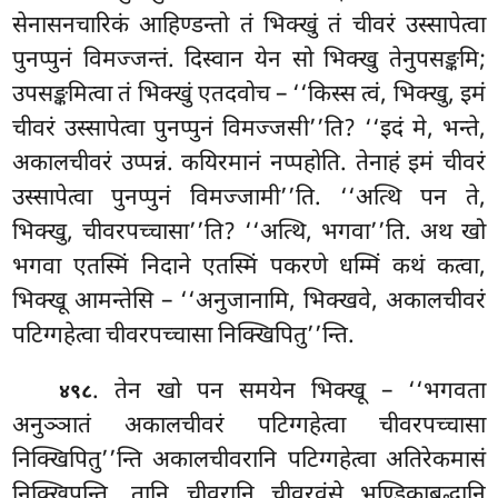
सेनासनचारिकं आहिण्डन्तो तं भिक्खुं तं चीवरं उस्सापेत्वा
पुनप्पुनं विमज्जन्तं. दिस्वान येन सो भिक्खु तेनुपसङ्कमि;
उपसङ्कमित्वा तं भिक्खुं एतदवोच – ‘‘किस्स त्वं, भिक्खु, इमं
चीवरं उस्सापेत्वा पुनप्पुनं विमज्जसी’’ति? ‘‘इदं मे, भन्ते,
अकालचीवरं उप्पन्नं. कयिरमानं नप्पहोति. तेनाहं इमं चीवरं
उस्सापेत्वा पुनप्पुनं विमज्जामी’’ति. ‘‘अत्थि पन ते,
भिक्खु, चीवरपच्चासा’’ति? ‘‘अत्थि, भगवा’’ति. अथ खो
भगवा एतस्मिं निदाने एतस्मिं पकरणे धम्मिं कथं कत्वा,
भिक्खू आमन्तेसि – ‘‘अनुजानामि, भिक्खवे, अकालचीवरं
पटिग्गहेत्वा चीवरपच्चासा निक्खिपितु’’न्ति.
. तेन खो पन समयेन भिक्खू – ‘‘भगवता
४९८
अनुञ्ञातं अकालचीवरं पटिग्गहेत्वा चीवरपच्चासा
निक्खिपितु’’न्ति अकालचीवरानि पटिग्गहेत्वा
अतिरेकमासं
निक्खिपन्ति. तानि चीवरानि चीवरवंसे भण्डिकाबद्धानि