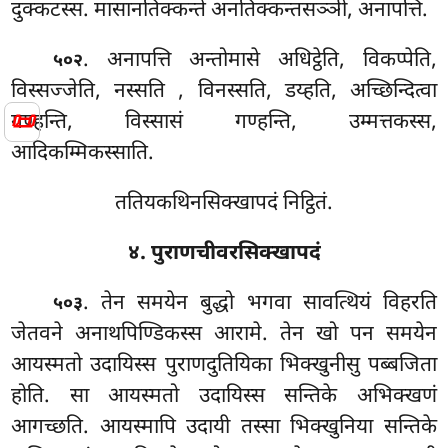
दुक्कटस्स. मासानतिक्कन्ते अनतिक्कन्तसञ्ञी, अनापत्ति.
. अनापत्ति अन्तोमासे अधिट्ठेति, विकप्पेति,
५०२
विस्सज्जेति, नस्सति
, विनस्सति, डय्हति, अच्छिन्दित्वा
📜
गण्हन्ति, विस्सासं गण्हन्ति, उम्मत्तकस्स,
आदिकम्मिकस्साति.
ततियकथिनसिक्खापदं निट्ठितं.
४. पुराणचीवरसिक्खापदं
. तेन
समयेन बुद्धो भगवा सावत्थियं विहरति
५०३
जेतवने अनाथपिण्डिकस्स आरामे. तेन खो पन समयेन
आयस्मतो उदायिस्स पुराणदुतियिका भिक्खुनीसु पब्बजिता
होति. सा आयस्मतो उदायिस्स सन्तिके अभिक्खणं
आगच्छति. आयस्मापि उदायी तस्सा भिक्खुनिया सन्तिके