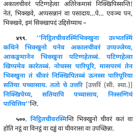
अकालचीवरं पटिग्गहेत्वा अतिरेकमासं निक्खिपिस्सन्ति!
नेतं, भिक्खवे, अप्पसन्नानं वा पसादाय…पे… एवञ्च पन,
भिक्खवे, इमं सिक्खापदं उद्दिसेय्याथ –
.
‘‘निट्ठितचीवरस्मिं
भिक्खुना उब्भतस्मिं
४९९
कथिने भिक्खुनो पनेव अकालचीवरं उप्पज्जेय्य,
आकङ्खमानेन भिक्खुना पटिग्गहेतब्बं. पटिग्गहेत्वा
खिप्पमेव कारेतब्बं. नोचस्स पारिपूरि, मासपरमं तेन
भिक्खुना
तं चीवरं निक्खिपितब्बं ऊनस्स पारिपूरिया
सतिया पच्चासाय. ततो चे उत्तरि
[उत्तरिं (सी. स्या.)]
निक्खिपेय्य, सतियापि पच्चासाय, निस्सग्गियं
पाचित्तिय’’
न्ति.
.
निट्ठितचीवरस्मि
न्ति
भिक्खुनो चीवरं कतं वा
५००
होति नट्ठं वा विनट्ठं वा दड्ढं वा चीवरासा वा उपच्छिन्ना.