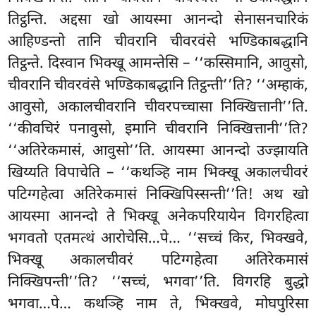
तिट्ठन्ति. अद्दसा खो आयस्मा आनन्दो सेनासनचारिकं
आहिण्डन्तो तानि चीवरानि चीवरवंसे भण्डिकाबद्धानि
तिट्ठन्ते. दिस्वान भिक्खू आमन्तेसि – ‘‘कस्सिमानि, आवुसो,
चीवरानि चीवरवंसे भण्डिकाबद्धानि तिट्ठन्ती’’ति? ‘‘अम्हाकं,
आवुसो, अकालचीवरानि चीवरपच्चासा निक्खित्तानी’’ति.
‘‘कीवचिरं पनावुसो, इमानि चीवरानि निक्खित्तानी’’ति?
‘‘अतिरेकमासं, आवुसो’’ति. आयस्मा आनन्दो उज्झायति
खिय्यति विपाचेति – ‘‘कथञ्हि नाम भिक्खू अकालचीवरं
पटिग्गहेत्वा अतिरेकमासं निक्खिपिस्सन्ती’’ति! अथ खो
आयस्मा आनन्दो ते भिक्खू अनेकपरियायेन विगरहित्वा
भगवतो एतमत्थं आरोचेसि…पे… ‘‘सच्चं किर, भिक्खवे,
भिक्खू अकालचीवरं पटिग्गहेत्वा अतिरेकमासं
निक्खिपन्ती’’ति? ‘‘सच्चं, भगवा’’ति. विगरहि बुद्धो
भगवा…पे… कथञ्हि नाम ते, भिक्खवे, मोघपुरिसा