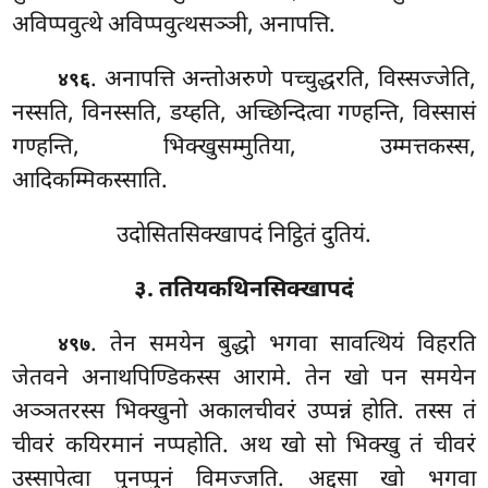
अविप्पवुत्थे अविप्पवुत्थसञ्ञी, अनापत्ति.
. अनापत्ति अन्तोअरुणे पच्चुद्धरति, विस्सज्जेति,
४९६
नस्सति, विनस्सति, डय्हति, अच्छिन्दित्वा गण्हन्ति, विस्सासं
गण्हन्ति, भिक्खुसम्मुतिया, उम्मत्तकस्स,
आदिकम्मिकस्साति.
उदोसितसिक्खापदं निट्ठितं दुतियं.
३. ततियकथिनसिक्खापदं
. तेन
समयेन बुद्धो भगवा सावत्थियं विहरति
४९७
जेतवने अनाथपिण्डिकस्स आरामे. तेन खो पन समयेन
अञ्ञतरस्स भिक्खुनो अकालचीवरं उप्पन्नं होति. तस्स तं
चीवरं कयिरमानं नप्पहोति. अथ खो
सो भिक्खु तं चीवरं
उस्सापेत्वा पुनप्पुनं विमज्जति. अद्दसा खो भगवा