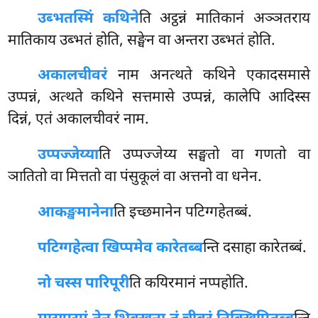
उब्भतस्मिं कथिने
ति अट्ठन्नं मातिकानं अञ्ञतराय
मातिकाय उब्भतं होति, सङ्घेन वा अन्तरा उब्भतं होति.
अकालचीवरं
नाम अनत्थते कथिने एकादसमासे
उप्पन्नं, अत्थते कथिने सत्तमासे उप्पन्नं, कालेपि आदिस्स
दिन्नं, एतं अकालचीवरं नाम.
उप्पज्जेय्या
ति उप्पज्जेय्य सङ्घतो वा गणतो वा
ञातितो वा मित्ततो वा पंसुकूलं वा अत्तनो वा धनेन.
आकङ्खमानेना
ति इच्छमानेन पटिग्गहेतब्बं.
पटिग्गहेत्वा खिप्पमेव कारेतब्ब
न्ति दसाहा कारेतब्बं.
नो चस्स पारिपूरी
ति कयिरमानं नप्पहोति.