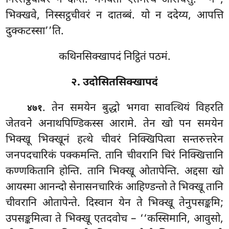
निस्सट्ठचीवरं न देन्ति. भगवतो एतमत्थं आरोचेसुं. ‘‘न
,
भिक्खवे, निस्सट्ठचीवरं न दातब्बं. यो न ददेय्य, आपत्ति
दुक्कटस्सा’’ति.
कथिनसिक्खापदं निट्ठितं पठमं.
२. उदोसितसिक्खापदं
. तेन
समयेन बुद्धो भगवा सावत्थियं विहरति
४७१
जेतवने अनाथपिण्डिकस्स आरामे. तेन खो पन समयेन
भिक्खू भिक्खूनं हत्थे चीवरं निक्खिपित्वा सन्तरुत्तरेन
जनपदचारिकं पक्कमन्ति. तानि चीवरानि चिरं निक्खित्तानि
कण्णकितानि होन्ति. तानि भिक्खू ओतापेन्ति. अद्दसा खो
आयस्मा आनन्दो सेनासनचारिकं आहिण्डन्तो ते भिक्खू तानि
चीवरानि ओतापेन्ते. दिस्वान येन ते भिक्खू तेनुपसङ्कमि;
उपसङ्कमित्वा ते भिक्खू एतदवोच – ‘‘कस्सिमानि, आवुसो,