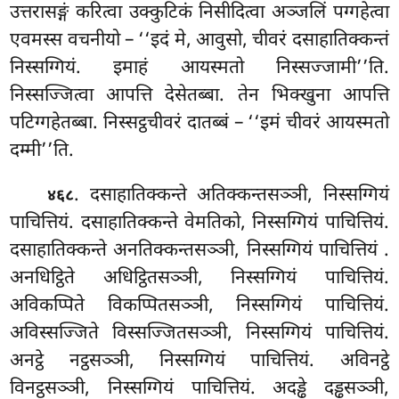
उत्तरासङ्गं करित्वा उक्कुटिकं निसीदित्वा अञ्जलिं पग्गहेत्वा
एवमस्स वचनीयो – ‘‘इदं मे, आवुसो, चीवरं दसाहातिक्कन्तं
निस्सग्गियं. इमाहं आयस्मतो निस्सज्जामी’’ति.
निस्सज्जित्वा आपत्ति देसेतब्बा. तेन भिक्खुना आपत्ति
पटिग्गहेतब्बा. निस्सट्ठचीवरं दातब्बं – ‘‘इमं चीवरं आयस्मतो
दम्मी’’ति.
. दसाहातिक्कन्ते अतिक्कन्तसञ्ञी, निस्सग्गियं
४६८
पाचित्तियं. दसाहातिक्कन्ते
वेमतिको, निस्सग्गियं पाचित्तियं.
दसाहातिक्कन्ते अनतिक्कन्तसञ्ञी, निस्सग्गियं पाचित्तियं
.
अनधिट्ठिते अधिट्ठितसञ्ञी, निस्सग्गियं पाचित्तियं.
अविकप्पिते विकप्पितसञ्ञी, निस्सग्गियं पाचित्तियं.
अविस्सज्जिते विस्सज्जितसञ्ञी, निस्सग्गियं पाचित्तियं.
अनट्ठे नट्ठसञ्ञी, निस्सग्गियं पाचित्तियं. अविनट्ठे
विनट्ठसञ्ञी, निस्सग्गियं पाचित्तियं. अदड्ढे दड्ढसञ्ञी,