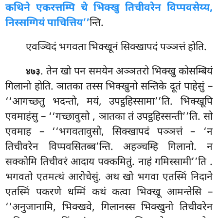
कथिने एकरत्तम्पि चे भिक्खु तिचीवरेन विप्पवसेय्य,
निस्सग्गियं पाचित्तिय’’
न्ति.
एवञ्चिदं भगवता भिक्खूनं सिक्खापदं पञ्ञत्तं होति.
. तेन खो पन समयेन अञ्ञतरो भिक्खु कोसम्बियं
४७३
गिलानो होति. ञातका तस्स भिक्खुनो सन्तिके दूतं पाहेसुं –
‘‘आगच्छतु भदन्तो, मयं, उपट्ठहिस्सामा’’ति. भिक्खूपि
एवमाहंसु – ‘‘गच्छावुसो
, ञातका तं उपट्ठहिस्सन्ती’’ति. सो
एवमाह – ‘‘भगवतावुसो, सिक्खापदं पञ्ञत्तं – ‘न
तिचीवरेन विप्पवसितब्ब’न्ति. अहञ्चम्हि गिलानो. न
सक्कोमि तिचीवरं आदाय पक्कमितुं. नाहं गमिस्सामी’’ति
.
भगवतो एतमत्थं आरोचेसुं. अथ खो भगवा एतस्मिं निदाने
एतस्मिं पकरणे धम्मिं कथं कत्वा भिक्खू आमन्तेसि –
‘‘अनुजानामि, भिक्खवे, गिलानस्स भिक्खुनो तिचीवरेन