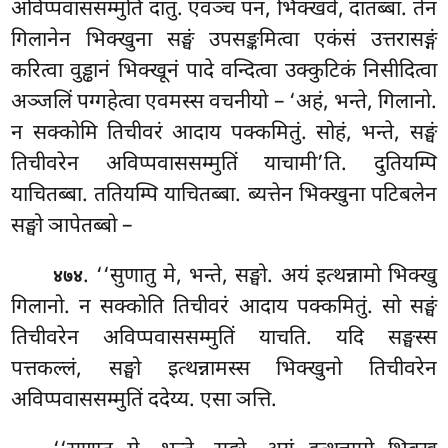
अविप्पवाससम्मुतिं दातुं. एवञ्च पन, भिक्खवे, दातब्बा. तेन
गिलानेन भिक्खुना सङ्घं उपसङ्कमित्वा एकंसं उत्तरासङ्गं
करित्वा वुड्ढानं भिक्खूनं पादे वन्दित्वा उक्कुटिकं निसीदित्वा
अञ्जलिं पग्गहेत्वा एवमस्स वचनीयो – ‘अहं, भन्ते, गिलानो.
न सक्कोमि तिचीवरं आदाय पक्कमितुं. सोहं, भन्ते, सङ्घं
तिचीवरेन अविप्पवाससम्मुतिं याचामी’ति. दुतियम्पि
याचितब्बा. ततियम्पि याचितब्बा. ब्यत्तेन भिक्खुना पटिबलेन
सङ्घो
ञापेतब्बो –
. ‘‘सुणातु मे, भन्ते, सङ्घो. अयं इत्थन्नामो भिक्खु
४७४
गिलानो. न सक्कोति तिचीवरं
आदाय पक्कमितुं. सो सङ्घं
तिचीवरेन अविप्पवाससम्मुतिं याचति. यदि सङ्घस्स
पत्तकल्लं, सङ्घो इत्थन्नामस्स भिक्खुनो तिचीवरेन
अविप्पवाससम्मुतिं ददेय्य. एसा ञत्ति.