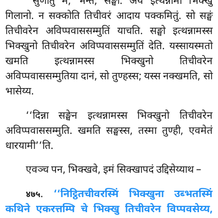
‘‘सुणातु मे, भन्ते, सङ्घो. अयं इत्थन्नामो भिक्खु
गिलानो. न सक्कोति तिचीवरं आदाय पक्कमितुं. सो सङ्घं
तिचीवरेन अविप्पवाससम्मुतिं याचति. सङ्घो इत्थन्नामस्स
भिक्खुनो तिचीवरेन अविप्पवाससम्मुतिं देति. यस्सायस्मतो
खमति इत्थन्नामस्स भिक्खुनो तिचीवरेन
अविप्पवाससम्मुतिया दानं, सो तुण्हस्स; यस्स नक्खमति, सो
भासेय्य.
‘‘दिन्ना सङ्घेन इत्थन्नामस्स भिक्खुनो तिचीवरेन
अविप्पवाससम्मुति. खमति सङ्घस्स, तस्मा तुण्ही, एवमेतं
धारयामी’’ति.
एवञ्च पन, भिक्खवे, इमं सिक्खापदं उद्दिसेय्याथ –
.
‘‘निट्ठितचीवरस्मिं भिक्खुना उब्भतस्मिं
४७५
कथिने एकरत्तम्पि चे भिक्खु तिचीवरेन विप्पवसेय्य,