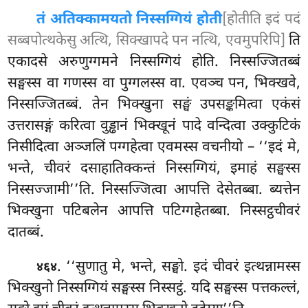
तं अतिक्कामयतो निस्सग्गियं होती
[होतीति इदं पदं
सब्बपोत्थकेसु अत्थि, सिक्खापदे पन नत्थि, एवमुपरिपि]
ति
एकादसे अरुणुग्गमने निस्सग्गियं होति. निस्सज्जितब्बं
सङ्घस्स वा गणस्स वा पुग्गलस्स वा. एवञ्च पन, भिक्खवे,
निस्सज्जितब्बं. तेन भिक्खुना सङ्घं उपसङ्कमित्वा एकंसं
उत्तरासङ्गं करित्वा वुड्ढानं भिक्खूनं पादे वन्दित्वा उक्कुटिकं
निसीदित्वा अञ्जलिं पग्गहेत्वा एवमस्स वचनीयो – ‘‘इदं मे,
भन्ते, चीवरं दसाहातिक्कन्तं निस्सग्गियं, इमाहं सङ्घस्स
निस्सज्जामी’’ति. निस्सज्जित्वा आपत्ति देसेतब्बा. ब्यत्तेन
भिक्खुना पटिबलेन आपत्ति
पटिग्गहेतब्बा. निस्सट्ठचीवरं
दातब्बं.
. ‘‘सुणातु मे, भन्ते, सङ्घो. इदं चीवरं इत्थन्नामस्स
४६४
भिक्खुनो निस्सग्गियं सङ्घस्स निस्सट्ठं. यदि सङ्घस्स पत्तकल्लं,