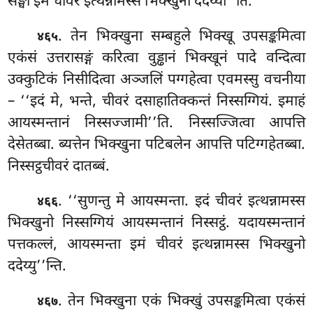
सङ्घो इमं चीवरं इत्थन्नामस्स भिक्खुनो ददेय्या’’ति.
. तेन
भिक्खुना सम्बहुले भिक्खू उपसङ्कमित्वा
४६५
एकंसं उत्तरासङ्गं करित्वा वुड्ढानं भिक्खूनं पादे वन्दित्वा
उक्कुटिकं निसीदित्वा अञ्जलिं पग्गहेत्वा एवमस्सु वचनीया
– ‘‘इदं मे, भन्ते, चीवरं दसाहातिक्कन्तं
निस्सग्गियं. इमाहं
आयस्मन्तानं निस्सज्जामी’’ति. निस्सज्जित्वा आपत्ति
देसेतब्बा. ब्यत्तेन भिक्खुना पटिबलेन आपत्ति पटिग्गहेतब्बा.
निस्सट्ठचीवरं दातब्बं.
. ‘‘सुणन्तु मे आयस्मन्ता. इदं चीवरं इत्थन्नामस्स
४६६
भिक्खुनो निस्सग्गियं आयस्मन्तानं निस्सट्ठं. यदायस्मन्तानं
पत्तकल्लं, आयस्मन्ता इमं चीवरं इत्थन्नामस्स भिक्खुनो
ददेय्यु’’न्ति.
. तेन भिक्खुना एकं भिक्खुं उपसङ्कमित्वा एकंसं
४६७