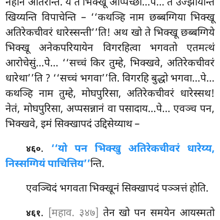
नहानं ओतरन्ति. ये ते भिक्खू अप्पिच्छा…पे… ते उज्झायन्ति
खिय्यन्ति विपाचेन्ति – ‘‘कथञ्हि नाम छब्बग्गिया भिक्खू
अतिरेकचीवरं धारेस्सन्ती’’ति! अथ खो ते भिक्खू छब्बग्गिये
भिक्खू अनेकपरियायेन विगरहित्वा भगवतो एतमत्थं
आरोचेसुं…पे… ‘‘सच्चं किर तुम्हे, भिक्खवे, अतिरेकचीवरं
धारेथा’’ति
? ‘‘सच्चं भगवा’’ति. विगरहि बुद्धो भगवा…पे…
कथञ्हि नाम तुम्हे, मोघपुरिसा, अतिरेकचीवरं धारेस्सथ!
नेतं, मोघपुरिसा, अप्पसन्नानं वा पसादाय…पे… एवञ्च पन,
भिक्खवे, इमं सिक्खापदं उद्दिसेय्याथ –
.
‘‘यो पन भिक्खु अतिरेकचीवरं धारेय्य,
४६०
निस्सग्गियं पाचित्तिय’’
न्ति.
एवञ्चिदं
भगवता भिक्खूनं सिक्खापदं पञ्ञत्तं होति.
.
[महाव. ३४७]
तेन खो पन समयेन आयस्मतो
४६१