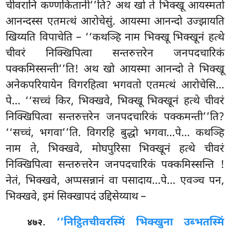
चीवरानि कण्णकितानी’’ति? अथ खो ते भिक्खू आयस्मतो
आनन्दस्स एतमत्थं आरोचेसुं. आयस्मा आनन्दो उज्झायति
खिय्यति विपाचेति – ‘‘कथञ्हि नाम भिक्खू भिक्खूनं हत्थे
चीवरं निक्खिपित्वा सन्तरुत्तरेन जनपदचारिकं
पक्कमिस्सन्ती’’ति! अथ खो आयस्मा आनन्दो ते भिक्खू
अनेकपरियायेन विगरहित्वा भगवतो एतमत्थं आरोचेसि…
पे… ‘‘सच्चं किर, भिक्खवे, भिक्खू भिक्खूनं हत्थे चीवरं
निक्खिपित्वा सन्तरुत्तरेन जनपदचारिकं पक्कमन्ती’’ति?
‘‘सच्चं, भगवा’’ति. विगरहि बुद्धो भगवा…पे… कथञ्हि
नाम ते, भिक्खवे, मोघपुरिसा भिक्खूनं हत्थे चीवरं
निक्खिपित्वा सन्तरुत्तरेन जनपदचारिकं पक्कमिस्सन्ति
!
नेतं, भिक्खवे, अप्पसन्नानं वा पसादाय…पे… एवञ्च पन,
भिक्खवे, इमं सिक्खापदं उद्दिसेय्याथ –
.
‘‘निट्ठितचीवरस्मिं भिक्खुना उब्भतस्मिं
४७२