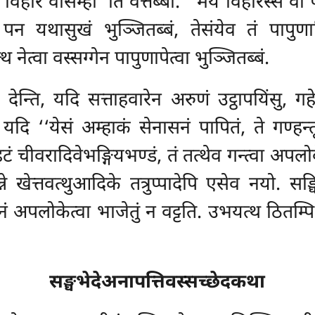
 विहारे वसिम्हा’’ति वत्तब्बा. ‘‘मयं विहारस्स वा 
पन यथासुखं भुञ्जितब्बं, तेसंयेव तं पापुणाति
 नेत्वा वस्सग्गेन पापुणापेत्वा भुञ्जितब्बं.
न्ति, यदि सत्ताहवारेन अरुणं उट्ठापयिंसु, गहे
. यदि ‘‘येसं अम्हाकं सेनासनं पापितं, ते गण्हन्
चीवरादिवेभङ्गियभण्डं, तं तत्थेव गन्त्वा अपलोकेत
े खेत्तवत्थुआदिके तत्रुप्पादेपि एसेव नयो. सङ्
ं अपलोकेत्वा भाजेतुं
न वट्टति. उभयत्थ ठितम्
सङ्घभेदेअनापत्तिवस्सच्छेदकथा