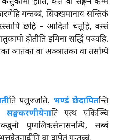
कत्तुकामो होति, कतं वा सङ्घेन कम्मं
ारणेहि गन्तब्बं, सिक्खमानाय सन्तिकं
रस्सापि छहि – आदितो चतूहि, वस्सं
ातुकामो होतीति इमिना सद्धिं पञ्चहि.
ट्ठाका ञातका वा अञ्ञातका वा तेसम्पि
ियती
ति पलुज्जति.
भण्डं छेदापित
न्ति
ं.
सङ्घकरणीयेना
ति एत्थ यंकिञ्चि
्खुनो पुग्गलिकसेनासनम्पि, सब्बं
तवेतनादीनि वा दापेतुं गन्तब्बं.