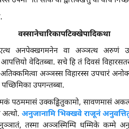
वस्सं उपेमी’’ति सकिं वा द्वत्तिक्खत्तुं वा वाचं निच्छ
.
वस्सानेचारिकापटिक्खेपादिकथा
एत्थ अनपेक्खगमनेन वा अञ्ञत्थ अरुणं उट्
आपत्तियो वेदितब्बा. सचे हि तं दिवसं विहारस
 अतिक्कमित्वा अञ्ञस्स विहारस्स उपचारं अनोक्
 पच्छिमिका उपगन्तब्बा.
ामकं
पठममासं उक्कड्ढितुकामो, सावणमासं अकत्
 अत्थो.
अनुजानामि भिक्खवे राजूनं अनुवत्तित
ुञ्ञातं, तस्मा अञ्ञस्मिम्पि धम्मिके कम्मे अ