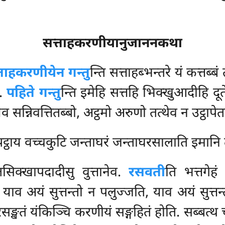
सत्ताहकरणीयानुजाननकथा
्ताहकरणीयेन गन्तु
न्ति सत्ताहब्भन्तरे यं कत्तब
ो.
पहिते गन्तु
न्ति इमेहि सत्तहि भिक्खुआदीहि दूत
ेव सन्निवत्तितब्बो, अट्ठमो अरुणो तत्थेव न उट्ठापे
पट्ठाय वच्चकुटि जन्ताघरं जन्ताघरसालाति इमानि
िक्खापदादीसु वुत्तानेव.
रसवती
ति भत्तगेहं
 याव अयं सुत्तन्तो न पलुज्जति, याव अयं सुत्त
सङ्खतं यंकिञ्चि करणीयं सङ्गहितं होति. सब्बत्थ च