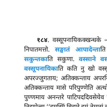
१८४
. वस्सूपनायिकक्खन्धके
निपातमत्तो.
सङ्घातं आपादेन्ता
ति
सकुन्तका
ति सकुणा.
वस्साने वस
वस्सूपनायिका
ति कति नु खो वस्
अपरज्जुगताय; अतिक्कन्ताय अपरस्
अतिक्कन्ताय मासे परिपुण्णेति अत
पुण्णमाय अनन्तरे पाटिपददिवसेयेव वि