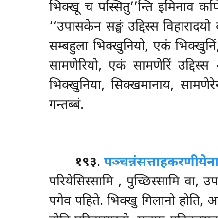
भिक्खू च पस्सितु’’न्ति इमिनाव कप्
‘‘उपासकेन सङ्घं उद्दिस्स विहारादयो का
सम्बहुला भिक्खुनियो, एकं भिक्खुनिं
सामणेरियो, एकं सामणेरिं उद्दिस्स
भिक्खुनिया, सिक्खमानाय, सामणेरेन, 
गन्तब्बं.
१९३
.
पञ्चन्नं
सत्ताहकरणीयेन
परियेसिस्सामि
, पुच्छिस्सामि वा, उप
पगेव पहिते. भिक्खु गिलानो होति, अनभिर