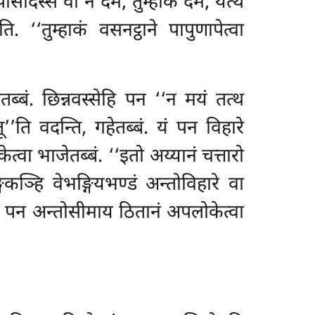
पासादस्स वा न देम, तुम्हाकं देम, यत्थ
. ‘‘तुम्हाकं वसनट्ठाने पापुणापेत्वा
तब्बं. छिन्नवस्सेहि पन ‘‘न मयं तत्थ
तू’’ति वदन्ति, गहेतब्बं. यं पन विहारे
्वा भाजेतब्बं. ‘‘इतो अय्यानं चत्तारो
घिकञ्हि वेभङ्गियभण्डं अन्तोविहारे वा
पि पन अन्तोसीमाय ठितानं अपलोकेत्वा