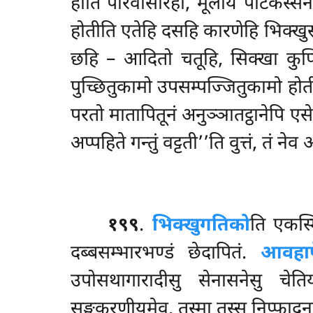
होति परिवासारहो, मूलाय पटिकस्सनारह
होतीति एतेहि दसहि कारणेहि भिक्खुस्
छहि – आदितो चतूहि, सिक्खा कुप्प
पुच्छितुकामो उपसम्पज्जितुकामो होती
परतो मातापितूनं अनुञ्ञातट्ठानेपि ए
अप्पहिते गन्तुं वट्टती’’ति वुत्तं, तं ने
१९९
.
भिक्खुगतिको
ति एकस्म
दब्बसम्भारभण्डं छेदापितं.
आवहापे
उपोसथागारादीसु सेनासनेसु चेतिय
सङ्घकरणीयमेव. तस्मा तस्स निप्फादनत्थ