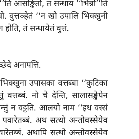
ी’’ति आसङ्कितो, तं सन्धाय ‘‘भिन्नो’’ति
्बो. वुत्तञ्हेतं ‘‘न खो उपालि भिक्खुनी
होति, तं सन्धायेतं वुत्तं.
्छेदे अनापत्ति.
 भिक्खुना उपासका वत्तब्बा ‘‘कुटिका
ं वत्तब्बं. नो चे देन्ति, सालासङ्खेपेन
्तुं न वट्टति. आलयो नाम ‘‘इध वस्सं
व पवारेतब्बं. अथ सत्थो अन्तोवस्सेयेव
वारेतब्बं. अथापि सत्थो अन्तोवस्सेयेव