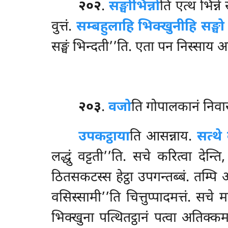
२०२
.
सङ्घो
भिन्नो
ति एत्थ भिन्ने
वुत्तं.
सम्बहुलाहि भिक्खुनीहि सङ्घो 
सङ्घं भिन्दती’’ति. एता पन निस्साय अनुबल
२०३
.
वजो
ति
गोपालकानं निवास
उपकट्ठाया
ति आसन्नाय.
सत्थे 
लद्धुं वट्टती’’ति. सचे करित्वा देन्ति
ठितसकटस्स हेट्ठा उपगन्तब्बं. तम्प
वसिस्सामी’’ति चित्तुप्पादमत्तं. सचे
भिक्खुना पत्थितट्ठानं पत्वा अतिक्कम