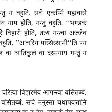
्तुं न वट्टति. सचे एकस्मिं महावासे
ेव नाम होति, गन्तुं वट्टति. ‘‘भण्डकं
े विहारो होति, तत्थ गन्त्वा अज्जेव
न वट्टति. ‘‘आचरियं पस्सिस्सामी’’ति पन
ं वा ञातिकुलं वा दस्सनाय गन्तुं न
चरित्वा विहारमेव आगन्त्वा वसितब्बं.
े वसितब्बं. सचे मनुस्सा यथापवत्तानि