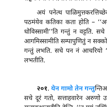
अयं पनेत्थ पाळिमुत्तकरत्तिच्
पठमंयेव कतिका कता होति – ‘‘असु
धोविस्सामी’’ति गन्तुं न वट्टति. स
आगमिस्सामीति सम्पापुणितुं न सक्कोति
गन्तुं लभति. सचे पन नं आचरियो ‘‘
लभतीति.
२०१
.
येन गामो तेन गन्तु
न्तिआ
सचे दूरं गतो, सत्ताहवारेन अरुणो उट