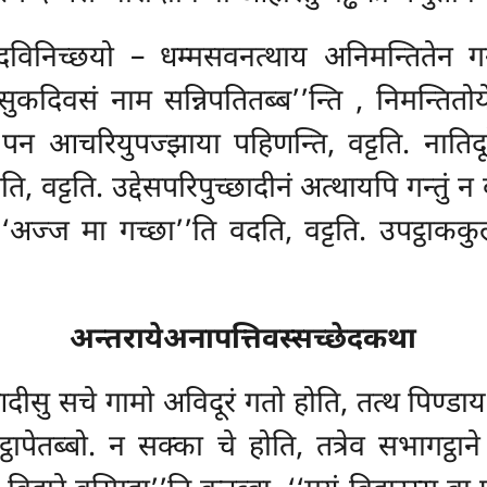
छेदविनिच्छयो – धम्मसवनत्थाय अनिमन्तितेन गन
कदिवसं नाम सन्निपतितब्ब’’न्ति
, निमन्तितोय
चे पन
आचरियुपज्झाया पहिणन्ति, वट्टति. नातिदूर
, वट्टति. उद्देसपरिपुच्छादीनं अत्थायपि
गन्तुं 
अज्ज मा गच्छा’’ति वदति, वट्टति. उपट्ठाककुल
अन्तरायेअनापत्तिवस्सच्छेदकथा
दीसु सचे गामो अविदूरं गतो होति, तत्थ पिण्डाय 
्ठापेतब्बो. न सक्का चे होति, तत्रेव सभागट्ठान