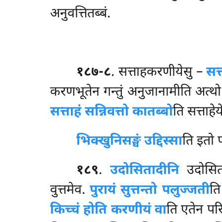
अनुवत्तितब्बं.
१८७-८
. सत्ताहकरणीयेसु –
सत
करणभूतेन गन्तुं अनुजानामीति अत्थ
सत्ताहं सन्निवत्तो कातब्बो
ति सत्ताहेय
भिक्खुनिसङ्घं उद्दिस्सा
ति इतो 
१८९
.
उदोसितादीनि
उदोसितस
वुत्तमेव.
पुरायं सुत्तन्तो पलुज्जती
ति
किच्चं होति करणीयं वा
ति एतेन परि