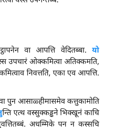
ारेत्वा वस्सं उपगन्तब्बं.
ठापनेन वा आपत्ति वेदितब्बा.
यो
तस्स उपचारं ओक्कमित्वा अतिक्कमति,
कमित्वाव निवत्तति, एका एव आपत्ति.
वा पुन आसाळ्हीमासमेव कत्तुकामोति
ु
न्ति एत्थ वस्सुक्कड्ढने भिक्खूनं काचि
नुवत्तितब्बं. अधम्मिके पन न कस्सचि