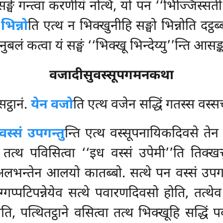
 सङ्घे गन्त्वा करणीयं नत्थि, यो पन ‘‘भिज्जिस्सत
भिन्नो
ति एत्थ न भिक्खुनीहि सङ्घो भिन्नोति दट्ठब
ं कत्वा यं सङ्घं ‘‘भिक्खू भिन्देय्यु’’न्ति आसङ्का 
वजादीसुवस्सूपगमनकथा
ट्ठानं.
येन वजो
ति एत्थ वजेन सद्धिं गतस्स वस्सच
वस्सं उपगन्तु
न्ति एत्थ वस्सूपनायिकदिवसे तेन
, तत्थ पविसित्वा ‘‘इध वस्सं उपेमी’’ति तिक्खत्तु
ि अलभन्तेन आलयो कातब्बो. सत्थे पन वस्सं उपगन
 मग्गप्पटिपन्नेयेव सत्थे पवारणदिवसो होति, तत्थे
ति, पत्थितट्ठाने वसित्वा तत्थ भिक्खूहि सद्धिं प