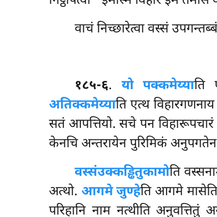
निट्ठापेत्वा ‘‘इमस्मिं विहारे इमं तेमासं 
वाचं निच्छारेत्वा वस्सं उपगन्तब्बं
१८५-६
.
यो पक्कमेय्या
ति 
अतिक्कमेय्या
ति एत्थ विहारगणनाय 
सतं आपत्तियो. सचे पन विहारूपचारं
केनचि अन्तरायेन पुरिमिकं अनुपगतेन
वस्सं
उक्कड्ढितुकामो
ति वस्सन
अत्थो.
आगमे जुण्हे
ति आगमे मासेति
परिहानि नाम नत्थीति अनुवत्तितुं
अन