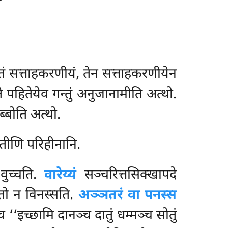
्बं तं सत्ताहकरणीयं, तेन सत्ताहकरणीयेन
े पहितेयेव गन्तुं अनुजानामीति अत्थो.
तब्बोति अत्थो.
 तीणि परिहीनानि.
 वुच्चति.
वारेय्यं
सञ्चरित्तसिक्खापदे
न्तो न विनस्सति.
अञ्ञतरं वा पनस्स
 ‘‘इच्छामि दानञ्च दातुं धम्मञ्च सोतुं