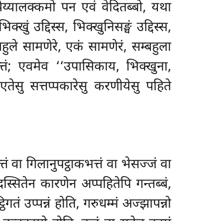
पेय्यालक्कमो पन एवं वेदितब्बो, यथा
्खुं उद्दिस्स, भिक्खुनिसङ्घं उद्दिस्स,
हुले सामणेरे, एकं सामणेरं, सम्बहुला
त्तं; एवमेव ‘‘उपासिकाय, भिक्खुना,
. एतेसु सत्तप्पकारेसु करणीयेसु
पहिते
 वा गिलानुपट्ठाकभत्तं वा भेसज्जं वा
दस्सितेन कारणेन अप्पहितेपि गन्तब्बं,
गतं उप्पन्नं होति, गरुधम्मं अज्झापन्नो