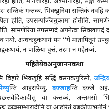
ो होति, मानत्तारहो, अब्भानारहो, सङ्घो कम्मं 
स सन्तिकं गन्तब्बं. भिक्खुनिया सन्तिकं नवहि क
िता होति, उपसम्पज्जितुकामा होतीति. सामणे
ति. सामणेरिया उपसम्पदं अपनेत्वा सिक्खापदं द
सेव नयो. अन्धकट्ठकथायं पन ‘‘ये मातापितूनं उप
व अट्ठकथायं, न पाळिया वुत्तं, तस्मा न गहेतब्बं.
पहितेयेवअनुजाननकथा
िं विहारे भिक्खूहि सद्धिं वसनकपुरिसो.
उन्द्र
य्यु
न्ति आहरापेय्युं.
दज्जाह
न्ति दज्जे अह
छत्तवेदिकादीसु वा कत्तब्बं, अन्तमसो भिक
ं दब्बसम्भारादीनि वा आहरितुं वड्ढकीप्पभुतीनं भत्