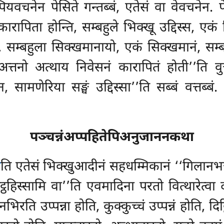
पियवचनेन पेसिते गन्तब्बं, एतेसं वा वेवचनेन. 
रापिता होन्ति, सम्बहुले भिक्खू उद्दिस्स, एकं भिक
, सम्बहुला सिक्खमानायो, एकं सिक्खमानं, सम्ब
 अत्तनो अत्थाय निवेसनं कारापितं होती’’ति वु
सामणेरिया सङ्घं उद्दिस्सा’’ति सब्बं वत्तब्बं
पञ्चन्नंअप्पहितेपिअनुजाननकथा
ा
ति एतेसं भिक्खुआदीनं सहधम्मिकानं ‘‘गिलानभत्तं
ट्ठहिस्सामि वा’’ति एवमादिना परतो वित्थारेत्वा 
ति उप्पन्ना होति, कुक्कुच्चं उप्पन्नं होति, दिट्ठि