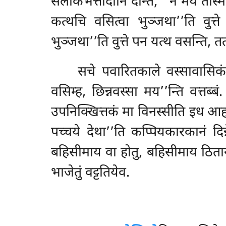
सलाकभत्तादीनि देन्ति, ‘‘न मयं तस्मिं
कत्थचि वसित्वा भुञ्जथा’’ति वुत्ते 
भुञ्जथा’’ति वुत्ते पन यत्थ वसन्ति, तत्थ
सचे पवारितकाले वस्सावासिकं दे
वसिम्ह, छिन्नवस्सा मय’’न्ति वत्तब्बं
उपनिक्खित्तकं मा विनस्सीति इध आहटं 
पच्चये देथा’’ति कप्पियकारकानं दिन्न
बहिसीमाय वा होतु, बहिसीमाय ठितान
भाजेतुं वट्टतियेव.