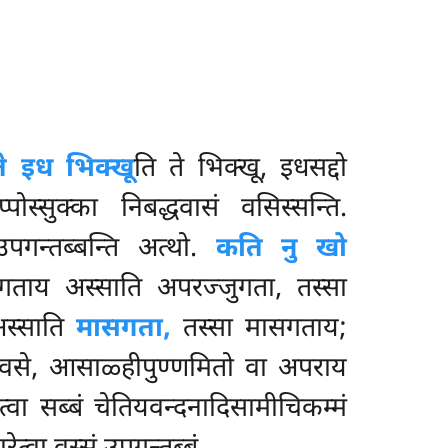
ते इध भिक्खू
ति ते भिक्खू, इधसद्दो
पोस्सुक्का निबद्धवासं वसिस्सन्ति.
उपगन्तब्बन्ति अत्थो.
कति नु खो
गताय अस्साति अपरज्जुगता, तस्सा
अस्साति
मासगता,
तस्सा मासगताय;
दिवसे, आसाळ्हीपुण्णमितो वा अपराय
त्वा सब्बं चेतियवन्दनादिसामीचिकम्मं