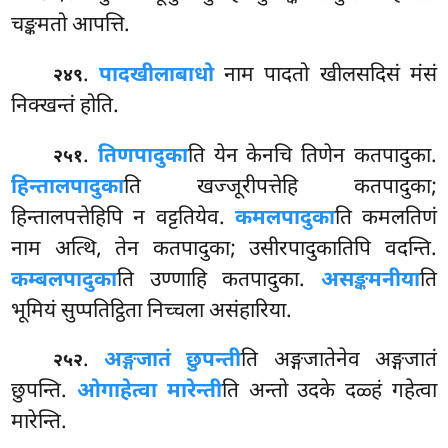
चङ्कमतो आपत्ति.
.
पादखीलाबाधो
नाम पादतो खीलसदिसं मंसं
२४९
निक्खन्तं होति.
.
तिणपादुका
ति येन केनचि तिणेन कतपादुका.
२५१
हिन्तालपादुका
ति खज्जूरीपत्तेहि कतपादुका;
हिन्तालपत्तेहिपि न वट्टतियेव.
कमलपादुका
ति कमलतिणं
नाम अत्थि, तेन कतपादुका; उसीरपादुकातिपि वदन्ति.
कम्बलपादुका
ति उण्णाहि कतपादुका.
असङ्कमनीया
ति
भूमियं सुप्पतिट्ठिता निच्चला असंहारिया.
.
अङ्गजातं छुपन्ती
ति अङ्गजातेनेव अङ्गजातं
२५२
छुपन्ति.
ओगाहेत्वा मारेन्ती
ति अन्तो उदके दळ्हं गहेत्वा
मारेन्ति.