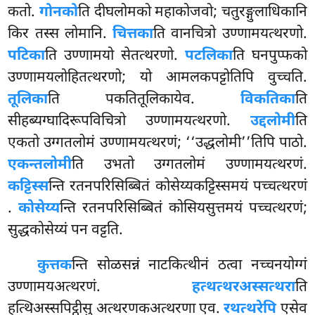
कतो.
गोनको
ति दीघलोमको महाकोजवो; चतुरङ्गुलाधिकानि
किर तस्स लोमानि.
चित्तका
ति वानचित्रो उण्णामयत्थरणो.
पटिका
ति उण्णामयो सेतत्थरणो.
पटलिका
ति घनपुप्फको
उण्णामयलोहितत्थरणो; यो आमलकपट्टोतिपि वुच्चति.
तूलिका
ति पकतितूलिकायेव.
विकतिका
ति
सीहब्यग्घादिरूपविचित्रो उण्णामयत्थरणो.
उद्दलोमी
ति
एकतो उग्गतलोमं उण्णामयत्थरणं; ‘‘उद्धलोमी’’तिपि पाठो.
एकन्तलोमी
ति उभतो उग्गतलोमं उण्णामयत्थरणं.
कट्टिस्स
न्ति रतनपरिसिब्बितं कोसेय्यकट्टिस्समयं पच्चत्थरणं
.
कोसेय्य
न्ति रतनपरिसिब्बितं कोसियसुत्तमयं पच्चत्थरणं;
सुद्धकोसेय्यं पन वट्टति.
कुत्तक
न्ति सोळसन्नं नाटकित्थीनं ठत्वा नच्चनयोग्गं
उण्णामयअत्थरणं.
हत्थत्थरअस्सत्थरा
ति
हत्थिअस्सपिट्ठीसु अत्थरणकअत्थरणा एव.
रथत्थरेपि
एसेव