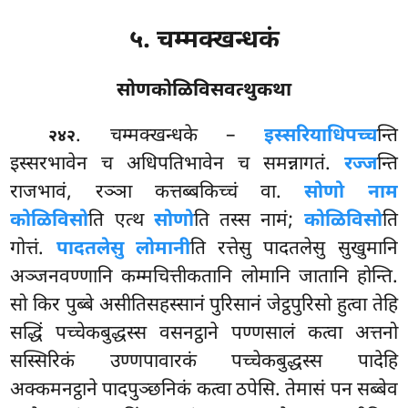
५. चम्मक्खन्धकं
सोणकोळिविसवत्थुकथा
. चम्मक्खन्धके
–
इस्सरियाधिपच्च
न्ति
२४२
इस्सरभावेन च अधिपतिभावेन च समन्नागतं.
रज्ज
न्ति
राजभावं, रञ्ञा कत्तब्बकिच्चं वा.
सोणो नाम
कोळिविसो
ति एत्थ
सोणो
ति तस्स नामं;
कोळिविसो
ति
गोत्तं.
पादतलेसु लोमानी
ति रत्तेसु पादतलेसु सुखुमानि
अञ्जनवण्णानि कम्मचित्तीकतानि लोमानि जातानि होन्ति.
सो किर पुब्बे असीतिसहस्सानं पुरिसानं जेट्ठपुरिसो हुत्वा तेहि
सद्धिं पच्चेकबुद्धस्स वसनट्ठाने पण्णसालं कत्वा अत्तनो
सस्सिरिकं उण्णपावारकं पच्चेकबुद्धस्स पादेहि
अक्कमनट्ठाने पादपुञ्छनिकं कत्वा ठपेसि. तेमासं पन सब्बेव