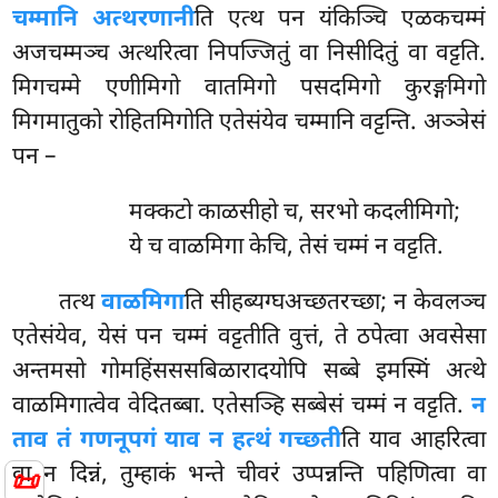
चम्मानि अत्थरणानी
ति एत्थ पन यंकिञ्चि एळकचम्मं
अजचम्मञ्च अत्थरित्वा निपज्जितुं वा निसीदितुं वा वट्टति.
मिगचम्मे एणीमिगो वातमिगो पसदमिगो कुरङ्गमिगो
मिगमातुको रोहितमिगोति
एतेसंयेव चम्मानि वट्टन्ति. अञ्ञेसं
पन –
मक्कटो काळसीहो च, सरभो कदलीमिगो;
ये च वाळमिगा केचि, तेसं चम्मं न वट्टति.
तत्थ
वाळमिगा
ति सीहब्यग्घअच्छतरच्छा; न केवलञ्च
एतेसंयेव, येसं पन चम्मं वट्टतीति वुत्तं, ते ठपेत्वा अवसेसा
अन्तमसो गोमहिंसससबिळारादयोपि सब्बे इमस्मिं अत्थे
वाळमिगात्वेव वेदितब्बा. एतेसञ्हि सब्बेसं चम्मं न वट्टति.
न
ताव तं गणनूपगं याव न हत्थं गच्छती
ति याव आहरित्वा
वा न दिन्नं, तुम्हाकं भन्ते चीवरं उप्पन्नन्ति पहिणित्वा वा
📜