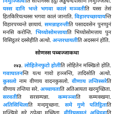
निमुज्जित्वा
ति सोपानस्स हेट्ठा अड्ढचन्दपासाणे निमुज्जित्वा.
यस्स दानि भन्ते भगवा कालं मञ्ञती
ति यस्स तेसं
हितकिरियत्थस्स भगवा कालं जानाति.
विहारपच्छायाय
न्ति
विहारपच्चन्ते छायायं.
समन्नाहरन्ती
ति पसादवसेन पुनप्पुनं
मनसि करोन्ति.
भिय्योसोमत्ताया
ति भिय्योसोमत्ताय पुन
विसिट्ठतरं दस्सेहीति अत्थो.
अन्तरधायती
ति अदस्सनं होति.
सोणस्स पब्बज्जाकथा
.
लोहितेन
फुटो होती
ति लोहितेन मक्खितो होति.
२४३
गवाघातन
न्ति यत्थ गावो हञ्ञन्ति, तादिसोति अत्थो.
कुसलो
नाम वीणाय वादनकुसलो.
वीणाय तन्तिस्सरे
ति
वीणाय तन्तिया सरे.
अच्चायता
ति अतिआयता खरमुच्छिता.
सरवती
ति सरसम्पन्ना.
कम्मञ्ञा
ति कम्मक्खमा.
अतिसिथिला
ति मन्दमुच्छना.
समे गुणे पतिट्ठिता
ति
मज्झिमे सरे ठपेत्वा मुच्छिता.
वीरियसमतं अधिट्ठहा
ति