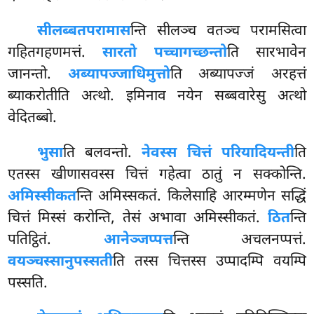
सीलब्बतपरामास
न्ति सीलञ्च वतञ्च परामसित्वा
गहितगहणमत्तं.
सारतो पच्चागच्छन्तो
ति
सारभावेन
जानन्तो.
अब्यापज्जाधिमुत्तो
ति अब्यापज्जं अरहत्तं
ब्याकरोतीति अत्थो. इमिनाव नयेन सब्बवारेसु अत्थो
वेदितब्बो.
भुसा
ति बलवन्तो.
नेवस्स चित्तं परियादियन्ती
ति
एतस्स खीणासवस्स चित्तं गहेत्वा ठातुं न सक्कोन्ति.
अमिस्सीकत
न्ति अमिस्सकतं. किलेसाहि आरम्मणेन सद्धिं
चित्तं मिस्सं करोन्ति, तेसं अभावा अमिस्सीकतं.
ठित
न्ति
पतिट्ठितं.
आनेञ्जप्पत्त
न्ति अचलनप्पत्तं.
वयञ्चस्सानुपस्सती
ति
तस्स चित्तस्स उप्पादम्पि वयम्पि
पस्सति.