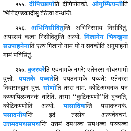
.
दीपिच्छापो
ति दीपिपोतको.
ओगुम्फियन्ती
ति
२५५
भित्तिदण्डकादीसु वेठेत्वा बन्धन्ति.
.
अभिनिसीदितु
न्ति अभिनिस्साय निसीदितुं;
२५६
अपस्सयं कत्वा निसीदितुन्ति अत्थो.
गिलानेन भिक्खुना
सउपाहनेना
ति एत्थ गिलानो नाम यो न सक्कोति अनुपाहनो
गामं पविसितुं.
.
कुररघरे
ति एवंनामके नगरे; एतेनस्स गोचरगामो
२५७
वुत्तो.
पपतके पब्बते
ति पपतनामके पब्बते; एतेनस्स
निवासनट्ठानं वुत्तं.
सोणो
ति तस्स नामं. कोटिअग्घनकं पन
कण्णपिळन्धनकं धारेति, तस्मा ‘‘कुटिकण्णो’’ति वुच्चति;
कोटिकण्णोति अत्थो.
पासादिक
न्ति पसादजनकं.
पसादनीय
न्ति इदं तस्सेव अत्थवेवचनं.
उत्तमदमथसमथ
न्ति उत्तमं दमथञ्च समथञ्च पञ्ञञ्च