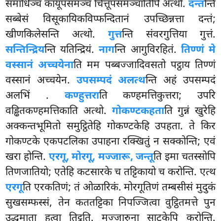
समाधिञ्च कायूपसमञ्च चित्तूपसमञ्चातिपि अत्थो.
दन्त
न्ति
सब्बेसं विसूकायिकविप्फन्दितानं उपच्छिन्नत्ता दन्तं;
खीणकिलेसन्ति अत्थो.
गुत्त
न्ति संवरगुत्तिया गुत्तं.
सन्तिन्द्रिय
न्ति यतिन्द्रियं.
नाग
न्ति आगुविरहितं.
तिण्णं मे
वस्सानं अच्चयेना
ति
मम पब्बज्जादिवसतो पट्ठाय तिण्णं
वस्सानं अच्चयेन.
उपसम्पदं अलत्थ
न्ति अहं उपसम्पदं
अलभिं
.
कण्हुत्तरा
ति कण्हमत्तिकुत्तरा; उपरि
वड्ढितकण्हमत्तिकाति अत्थो.
गोकण्टकहता
ति गुन्नं खुरेहि
अक्कन्तभूमितो समुट्ठितेहि गोकण्टकेहि उपहता. ते किर
गोकण्टके एकपटलिका उपाहना रक्खितुं न सक्कोन्ति; एवं
खरा होन्ति.
एरगू, मोरगू, मज्जारू, जन्तू
ति इमा चतस्सोपि
तिणजातियो; एतेहि कटसारके च तट्टिकायो च करोन्ति. एत्थ
एरगू
ति
एरकतिणं; तं ओळारिकं. मोरगूतिणं तम्बसीसं मुदुकं
सुखसम्फस्सं, तेन कततट्टिका निपज्जित्वा वुट्ठितमत्ते पुन
उद्धुमाता हुत्वा तिट्ठति. मज्जारुना साटकेपि करोन्ति.