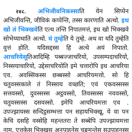
.
अभिजीवनिकस्सा
ति येन सिप्पेन
२४८
अभिजीवन्ति, जीविकं कप्पेन्ति, तस्स कारणाति अत्थो.
इध
खो तं भिक्खवे
ति एत्थ तन्ति निपातमत्तं, इध खो भिक्खवे
सोभेय्याथाति
अत्थो.
यं तुम्हे
ति ये तुम्हे. अथ वा यदि तुम्हेति
वुत्तं होति. यदिसद्दस्स हि अत्थे अयं निपातो.
आचरियेसू
तिआदिम्हि पब्बज्जाचरियो, उपसम्पदाचरियो,
निस्सयाचारियो, उद्देसाचरियोति इमे चत्तारोपि इध आचरिया
एव. अवस्सिकस्स छब्बस्सो आचरियमत्तो. सो हि
चतुवस्सकाले तं निस्साय वच्छति; एवं एकवस्सस्स
सत्तवस्सो, दुवस्सस्स अट्ठवस्सो, तिवस्सस्स नववस्सो,
चतुवस्सस्स दसवस्सो. इमेपि आचरियमत्ता एव
.
उपज्झायस्स सन्दिट्ठसम्भत्ता पन सहायभिक्खू, ये वा पन
केचि दसहि वस्सेहि महन्ततरा ते सब्बेपि उपज्झायमत्ता
नाम. एत्तकेसु भिक्खूसु अनुपाहनेसु चङ्कमन्तेसु सउपाहनस्स