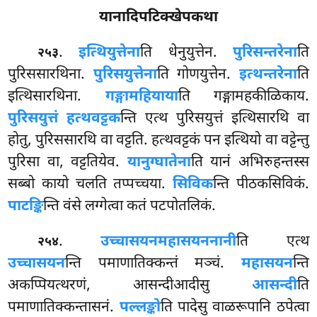
यानादिपटिक्खेपकथा
.
इत्थियुत्तेना
ति
धेनुयुत्तेन.
पुरिसन्तरेना
ति
२५३
पुरिससारथिना.
पुरिसयुत्तेना
ति गोणयुत्तेन.
इत्थन्तरेना
ति
इत्थिसारथिना.
गङ्गामहियाया
ति गङ्गामहकीळिकाय.
पुरिसयुत्तं हत्थवट्टक
न्ति एत्थ पुरिसयुत्तं इत्थिसारथि वा
होतु, पुरिससारथि वा वट्टति. हत्थवट्टकं पन इत्थियो वा वट्टेन्तु
पुरिसा वा, वट्टतियेव.
यानुग्घातेना
ति यानं अभिरुहन्तस्स
सब्बो कायो चलति तप्पच्चया.
सिविक
न्ति पीठकसिविकं.
पाटङ्कि
न्ति वंसे लग्गेत्वा कतं पटपोतलिकं.
.
उच्चासयनमहासयननानी
ति
एत्थ
२५४
उच्चासयन
न्ति पमाणातिक्कन्तं मञ्चं.
महासयन
न्ति
अकप्पियत्थरणं, आसन्दीआदीसु
आसन्दी
ति
पमाणातिक्कन्तासनं.
पल्लङ्को
ति पादेसु वाळरूपानि ठपेत्वा