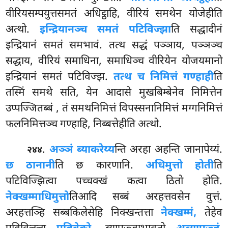
वीरियसम्पयुत्तसमतं अधिट्ठाहि, वीरियं समथेन योजेहीति
अत्थो.
इन्द्रियानञ्च समतं पटिविज्झा
ति सद्धादीनं
इन्द्रियानं समतं समभावं. तत्थ सद्धं पञ्ञाय, पञ्ञञ्च
सद्धाय, वीरियं समाधिना, समाधिञ्च वीरियेन योजयमानो
इन्द्रियानं समतं पटिविज्झ.
तत्थ च निमित्तं गण्हाही
ति
तस्मिं समथे सति, येन आदासे मुखबिम्बेनेव निमित्तेन
उप्पज्जितब्बं
, तं समथनिमित्तं विपस्सनानिमित्तं मग्गनिमित्तं
फलनिमित्तञ्च गण्हाहि, निब्बत्तेहीति अत्थो.
.
अञ्ञं ब्याकरेय्य
न्ति अरहा अहन्ति जानापेय्यं.
२४४
छ ठानानी
ति छ कारणानि.
अधिमुत्तो होती
ति
पटिविज्झित्वा पच्चक्खं कत्वा ठितो होति.
नेक्खम्माधिमुत्तो
तिआदि सब्बं अरहत्तवसेन वुत्तं.
अरहत्तञ्हि सब्बकिलेसेहि निक्खन्तत्ता
नेक्खम्मं,
तेहेव