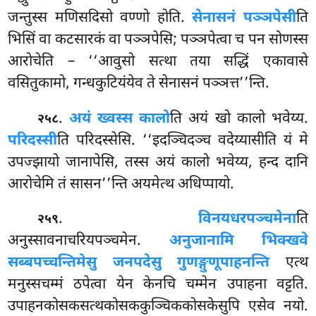
जन्तुस्स मणिसदिसो वण्णो होति.
सेनासनं पञ्ञपेसी
ति
भिसिं वा कटसारकं वा पञ्ञपेसि; पञ्ञपेत्वा च पन सोणस्स
आरोचेति – ‘‘आवुसो सत्था तया सद्धिं एकावासे
वसितुकामो, गन्धकुटियंयेव ते सेनासनं पञ्ञत्त’’न्ति.
.
अयं ख्वस्स कालो
ति अयं खो कालो भवेय्य.
२५८
परिदस्सी
ति परिदस्सेसि. ‘‘इदञ्चिदञ्च वदेय्यासीति यं मे
उपज्झायो जानापेसि, तस्स अयं कालो भवेय्य, हन्द दानि
आरोचेमि तं सासन’’न्ति अयमेत्थ अधिप्पायो.
.
विनयधरपञ्चमेना
ति
२५९
अनुस्सावनाचरियपञ्चमेन.
अनुजानामि भिक्खवे
सब्बपच्चन्तिमेसु जनपदेसु गुणङ्गुणूपाहनन्ति
एत्थ
मनुस्सचम्मं ठपेत्वा येन केनचि चम्मेन उपाहना वट्टति.
उपाहनकोसकसत्थकोसककुञ्चिककोसकेसुपि एसेव नयो.