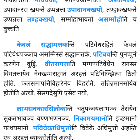
पविवित्तत्ता
पविवेको,
ब्यापज्जाभावतो
अब्यापज्जं,
उपादानस्स खयन्ते उप्पन्नत्ता
उपादानक्खयो
, तण्हाक्खयन्ते
उप्पन्नत्ता
तण्हक्खयो
, सम्मोहाभावतो
असम्मोहो
ति च
वुच्चति.
केवलं सद्धामत्तक
न्ति पटिवेधरहितं केवलं
पटिवेधपञ्ञाय असम्मिस्सं सद्धामत्तकं.
पटिचय
न्ति पुनप्पुनं
करणेन वुड्ढिं.
वीतरागत्ता
ति मग्गप्पटिवेधेन रागस्स
विगतत्तायेव नेक्खम्मसङ्खातं अरहत्तं पटिविज्झित्वा ठितो
होति. फलसमापत्तिविहारेनेव विहरति, तन्निन्नमानसोयेव
होतीति अत्थो. सेसपदेसुपि एसेव नयो.
लाभसक्कारसिलोक
न्ति
चतुपच्चयलाभञ्च तेसंयेव
सुकतभावञ्च वण्णभणनञ्च.
निकामयमानो
ति इच्छमानो
पत्थयमानो.
पविवेकाधिमुत्तो
ति विवेके अधिमुत्तो अहन्ति
एवं अरहत्तं ब्याकरोतीति अत्थो.