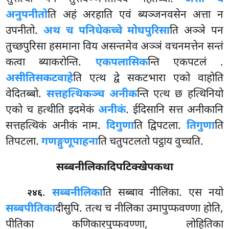
अनुपनीतो
ति अहं अरहाति एवं ब्यञ्जनवसेन अत्ता न
उपनीतो.
अथ च पनिधेकच्चे मोघपुरिसा
ति अञ्ञे पन
तुच्छपुरिसा हसमाना विय असन्तमेव अञ्ञं वचनमत्तेन सन्तं
कत्वा ब्याकरोन्ति.
एकपलासिक
न्ति एकपटलं
.
असीतिसकटवाहे
ति एत्थ द्वे सकटभारा एको वाहोति
वेदितब्बो.
सत्तहत्थिकञ्च अनीक
न्ति एत्थ छ हत्थिनियो
एको च हत्थीति इदमेकं
अनीकं
. ईदिसानि सत्त अनीकानि
सत्तहत्थिकं अनीकं नाम.
दिगुणा
ति द्विपटला.
तिगुणा
ति
तिपटला.
गणङ्गुणूपाहना
ति चतुपटलतो पट्ठाय वुच्चति.
सब्बनीलिकादिपटिक्खेपकथा
.
सब्बनीलिका
ति सब्बाव नीलिका. एस नयो
२४६
सब्बपीतिका
दीसुपि. तत्थ च नीलिका उमापुप्फवण्णा होति,
पीतिका कणिकारपुप्फवण्णा, लोहितिका