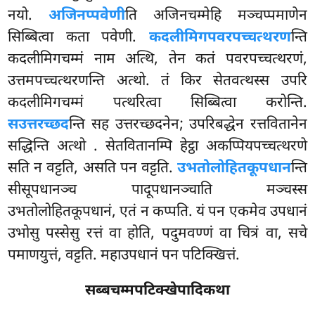
नयो.
अजिनप्पवेणी
ति अजिनचम्मेहि मञ्चप्पमाणेन
सिब्बित्वा कता पवेणी.
कदलीमिगपवरपच्चत्थरण
न्ति
कदलीमिगचम्मं नाम अत्थि, तेन कतं पवरपच्चत्थरणं,
उत्तमपच्चत्थरणन्ति अत्थो. तं किर सेतवत्थस्स उपरि
कदलीमिगचम्मं पत्थरित्वा सिब्बित्वा करोन्ति.
सउत्तरच्छद
न्ति सह उत्तरच्छदनेन; उपरिबद्धेन रत्तवितानेन
सद्धिन्ति अत्थो
. सेतवितानम्पि हेट्ठा अकप्पियपच्चत्थरणे
सति न वट्टति, असति पन वट्टति.
उभतोलोहितकूपधान
न्ति
सीसूपधानञ्च पादूपधानञ्चाति मञ्चस्स
उभतोलोहितकूपधानं, एतं न कप्पति. यं पन एकमेव उपधानं
उभोसु पस्सेसु रत्तं वा होति, पदुमवण्णं वा चित्रं वा, सचे
पमाणयुत्तं, वट्टति. महाउपधानं पन पटिक्खित्तं.
सब्बचम्मपटिक्खेपादिकथा