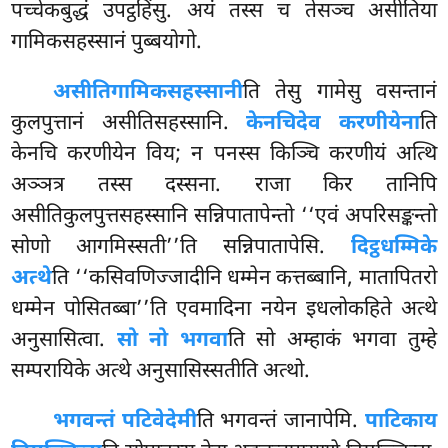
पच्चेकबुद्धं उपट्ठहिंसु. अयं तस्स च तेसञ्च असीतिया
गामिकसहस्सानं
पुब्बयोगो.
असीतिगामिकसहस्सानी
ति तेसु गामेसु वसन्तानं
कुलपुत्तानं असीतिसहस्सानि.
केनचिदेव करणीयेना
ति
केनचि करणीयेन विय; न पनस्स किञ्चि करणीयं अत्थि
अञ्ञत्र तस्स दस्सना. राजा किर तानिपि
असीतिकुलपुत्तसहस्सानि सन्निपातापेन्तो ‘‘एवं अपरिसङ्कन्तो
सोणो आगमिस्सती’’ति सन्निपातापेसि.
दिट्ठधम्मिके
अत्थे
ति ‘‘कसिवणिज्जादीनि धम्मेन कत्तब्बानि, मातापितरो
धम्मेन पोसितब्बा’’ति एवमादिना नयेन इधलोकहिते अत्थे
अनुसासित्वा.
सो नो भगवा
ति सो अम्हाकं भगवा तुम्हे
सम्परायिके अत्थे अनुसासिस्सतीति अत्थो.
भगवन्तं पटिवेदेमी
ति भगवन्तं जानापेमि.
पाटिकाय