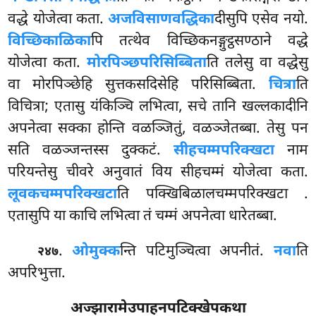
वद्धे योजेत्वा कता.
अजविसाणवद्धिका
दीसुपि एसेव नयो.
विच्छिकाळिका
पि तत्थेव विच्छिकनङ्गुट्ठसण्ठाने वद्धे
योजेत्वा कता.
मोरपिञ्छपरिसिब्बिता
ति तलेसु वा वद्धेसु
वा मोरपिञ्छेहि सुत्तकसदिसेहि परिसिब्बिता.
चित्रा
ति
विचित्रा; एतासु यंकिञ्चि लभित्वा, सचे तानि खल्लकादीनि
अपनेत्वा सक्का होन्ति वळञ्जितुं, वळञ्जेतब्बा. तेसु पन
सति वळञ्जन्तस्स दुक्कटं.
सीहचम्मपरिक्खटा
नाम
परियन्तेसु चीवरे अनुवातं विय सीहचम्मं योजेत्वा कता.
लूवकचम्मपरिक्खटा
ति पक्खिबिळालचम्मपरिक्खटा
.
एतासुपि या काचि लभित्वा तं चम्मं अपनेत्वा धारेतब्बा.
.
ओमुक्क
न्ति पटिमुञ्चित्वा अपनीतं.
नवा
ति
२४७
अपरिभुत्ता.
अज्झारामेउपाहनपटिक्खेपकथा