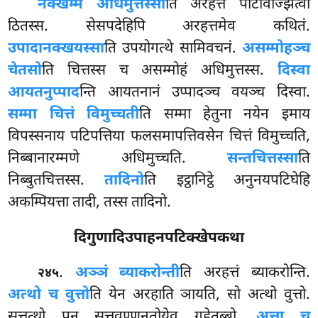
नेक्खम्मं अधिमुत्तस्सा
ति अरहत्तं पटिविज्झित्वा
ठितस्स. सेसपदेहिपि अरहत्तमेव कथितं.
उपादानक्खयस्सा
ति उपयोगत्थे सामिवचनं.
असम्मोहञ्च
चेतसो
ति चित्तस्स च असम्मोहं अधिमुत्तस्स.
दिस्वा
आयतनुप्पाद
न्ति आयतनानं उप्पादञ्च वयञ्च दिस्वा.
सम्मा चित्तं विमुच्चती
ति सम्मा हेतुना नयेन इमाय
विपस्सनाय पटिपत्तिया फलसमापत्तिवसेन चित्तं विमुच्चति,
निब्बानारम्मणे अधिमुच्चति.
सन्तचित्तस्सा
ति
निब्बुतचित्तस्स.
तादिनो
ति इट्ठानिट्ठे अनुनयपटिघेहि
अकम्पियत्ता तादी, तस्स तादिनो.
दिगुणादिउपाहनपटिक्खेपकथा
.
अञ्ञं ब्याकरोन्ती
ति अरहत्तं ब्याकरोन्ति.
२४५
अत्थो च वुत्तो
ति येन अरहाति ञायति, सो अत्थो वुत्तो.
सुत्तत्थो पन सुत्तवण्णनतोयेव गहेतब्बो.
अत्ता च