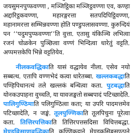
जयसुमनपुप्फवण्णा
, मञ्जिट्ठिका मञ्जिट्ठवण्णा एव, कण्हा
अद्दारिट्ठकवण्णा, महारङ्गरत्ता सतपदिपिट्ठिवण्णा,
महानामरत्ता सम्भिन्नवण्णा होति पण्डुपलासवण्णा. कुरुन्दियं
पन
‘‘पदुमपुप्फवण्णा’’ति वुत्ता. एतासु यंकिञ्चि लभित्वा
रजनं चोळकेन पुञ्छित्वा वण्णं भिन्दित्वा धारेतुं वट्टति.
अप्पमत्तकेपि भिन्ने वट्टतियेव.
नीलकवद्धिका
ति यासं वद्धायेव नीला. एसेव नयो
सब्बत्थ. एतापि वण्णभेदं कत्वा धारेतब्बा.
खल्लकबद्धा
ति
पण्हिपिधानत्थं तले खल्लकं बन्धित्वा कता.
पुटबद्धा
ति
योनकउपाहना वुच्चति, या यावजङ्घतो सब्बपादं पटिच्छादेति.
पालिगुण्ठिमा
ति पलिगुण्ठित्वा कता; या उपरि पादमत्तमेव
पटिच्छादेति, न जङ्घं.
तूलपुण्णिका
ति तूलपिचुना पूरेत्वा
कता.
तित्तिरपत्तिका
ति तित्तिरपत्तसदिसा विचित्तबद्धा.
मेण्डविसाणवद्धिका
ति कण्णिकट्ठाने मेण्डकसिङ्गसण्ठाने