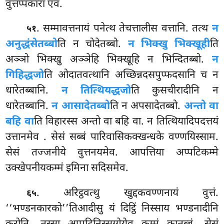
वुत्तप्पकारा एव.
. सम्मावत्तनायं पनेत्थ तेचत्तालीस वत्तानि. तत्थ
न
५१
अनुद्धंसेतब्बो
ति न चोदेतब्बो.
न भिक्खु भिक्खूही
ति
अञ्ञो भिक्खु अञ्ञेहि भिक्खूहि न भिन्दितब्बो.
न
गिहिद्धजो
ति ओदातवत्थानि अच्छिन्नदसपुप्फदसानि च न
धारेतब्बानि.
न तित्थियद्धजो
ति कुसचीरादीनि न
धारेतब्बानि.
न आसादेतब्बो
ति न अपसादेतब्बो.
अन्तो वा
बहि वा
ति विहारस्स अन्तो वा बहि वा. न तित्थियादिपदत्तयं
उत्तानमेव
. सेसं सब्बं पारिवासिकक्खन्धके वण्णयिस्साम.
सेसं तज्जनीये वुत्तनयमेव. आपत्तिया अप्पटिकम्मे
उक्खेपनीयकम्मं इमिना सदिसमेव.
. अरिट्ठवत्थु खुद्दकवण्णनायं वुत्तं.
६५
‘‘भण्डनकारको’’तिआदीसु यं दिट्ठिं निस्साय भण्डनादीनि