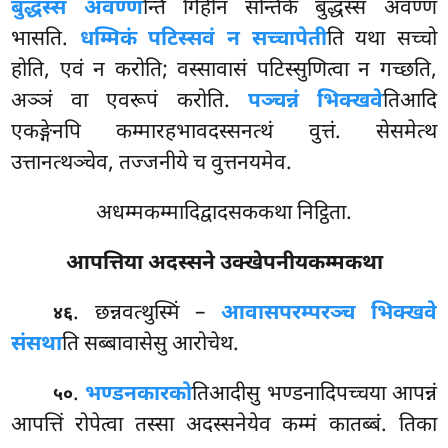
बुद्धस्स अवण्ण
न्ति गिहीनं सन्तिके बुद्धस्स अवण्णं
भासति.
धम्मिकं पटिस्सवं न सच्चापेती
ति यथा सच्चो
होति, एवं
न करोति; वस्सावासं पटिस्सुणित्वा न गच्छति,
अञ्ञं वा एवरूपं करोति.
पञ्चन्नं भिक्खवे
तिआदि
एकङ्गेनपि कम्मारहभावदस्सनत्थं वुत्तं. सेसमेत्थ
उत्तानत्थञ्चेव, तज्जनीये च वुत्तनयमेव.
अधम्मकम्मादिद्वादसककथा निट्ठिता.
आपत्तिया अदस्सने उक्खेपनीयकम्मकथा
. छन्नवत्थुस्मिं
–
आवासपरम्परञ्च भिक्खवे
४६
संसथा
ति सब्बावासेसु आरोचेथ.
.
भण्डनकारको
तिआदीसु भण्डनादिपच्चया आपन्नं
५०
आपत्तिं रोपेत्वा तस्सा अदस्सनेयेव कम्मं कातब्बं. तिका