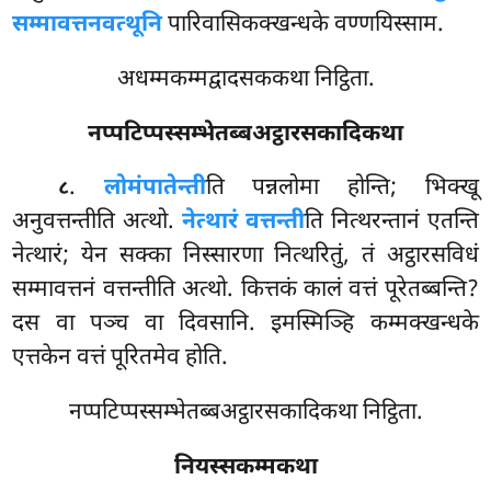
सम्मावत्तनवत्थूनि
पारिवासिकक्खन्धके वण्णयिस्साम.
अधम्मकम्मद्वादसककथा निट्ठिता.
नप्पटिप्पस्सम्भेतब्बअट्ठारसकादिकथा
.
लोमं
पातेन्ती
ति पन्नलोमा होन्ति; भिक्खू
८
अनुवत्तन्तीति अत्थो.
नेत्थारं वत्तन्ती
ति नित्थरन्तानं एतन्ति
नेत्थारं; येन सक्का निस्सारणा नित्थरितुं, तं अट्ठारसविधं
सम्मावत्तनं वत्तन्तीति अत्थो. कित्तकं कालं वत्तं पूरेतब्बन्ति?
दस वा पञ्च वा दिवसानि. इमस्मिञ्हि कम्मक्खन्धके
एत्तकेन वत्तं पूरितमेव होति.
नप्पटिप्पस्सम्भेतब्बअट्ठारसकादिकथा निट्ठिता.
नियस्सकम्मकथा