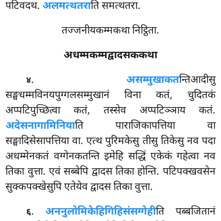
पटिवदथ.
अलमत्थतरा
ति समत्थतरा.
तज्जनीयकम्मकथा निट्ठिता.
अधम्मकम्मद्वादसककथा
.
असम्मुखा
कत
न्तिआदीसु
४
सङ्घधम्मविनयपुग्गलसम्मुखानं विना कतं, चुदितकं
अप्पटिपुच्छित्वा कतं, तस्सेव अप्पटिञ्ञाय कतं.
अदेसनागामिनिया
ति पाराजिकापत्तिया वा
सङ्घादिसेसापत्तिया वा. एत्थ पुरिमकेसु तीसु तिकेसु नव पदा
अधम्मेनकतं वग्गेनकतन्ति इमेहि सद्धिं एकेकं गहेत्वा नव
तिका वुत्ता. एवं सब्बेपि द्वादस तिका होन्ति. पटिपक्खवसेन
सुक्कपक्खेसुपि एतेयेव द्वादस तिका वुत्ता.
.
अननुलोमिकेहि
गिहिसंसग्गेही
ति पब्बजितानं
६