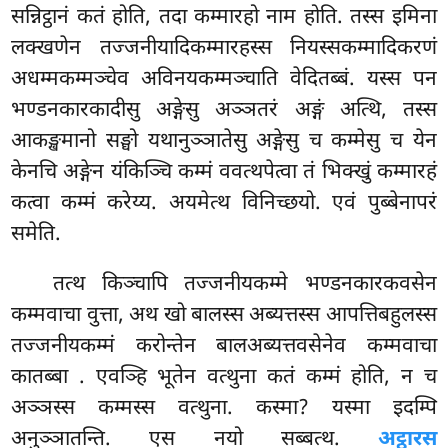
सन्निट्ठानं कतं होति, तदा कम्मारहो नाम होति. तस्स इमिना
लक्खणेन तज्जनीयादिकम्मारहस्स नियस्सकम्मादिकरणं
अधम्मकम्मञ्चेव अविनयकम्मञ्चाति वेदितब्बं. यस्स पन
भण्डनकारकादीसु अङ्गेसु अञ्ञतरं अङ्गं अत्थि, तस्स
आकङ्खमानो सङ्घो यथानुञ्ञातेसु अङ्गेसु च कम्मेसु च येन
केनचि अङ्गेन यंकिञ्चि कम्मं ववत्थपेत्वा तं भिक्खुं कम्मारहं
कत्वा कम्मं करेय्य. अयमेत्थ विनिच्छयो. एवं पुब्बेनापरं
समेति.
तत्थ किञ्चापि तज्जनीयकम्मे भण्डनकारकवसेन
कम्मवाचा वुत्ता, अथ खो बालस्स अब्यत्तस्स आपत्तिबहुलस्स
तज्जनीयकम्मं करोन्तेन बालअब्यत्तवसेनेव कम्मवाचा
कातब्बा
. एवञ्हि भूतेन वत्थुना कतं कम्मं होति, न च
अञ्ञस्स कम्मस्स वत्थुना. कस्मा? यस्मा इदम्पि
अनुञ्ञातन्ति. एस नयो सब्बत्थ.
अट्ठारस