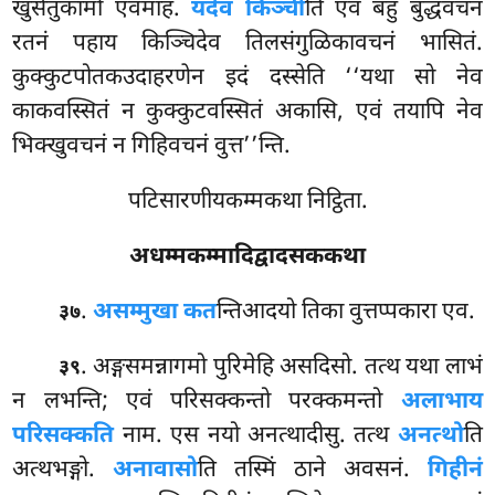
खुंसेतुकामो एवमाह.
यदेव किञ्ची
ति एवं बहुं बुद्धवचनं
रतनं पहाय किञ्चिदेव तिलसंगुळिकावचनं भासितं.
कुक्कुटपोतकउदाहरणेन इदं दस्सेति ‘‘यथा सो नेव
काकवस्सितं न कुक्कुटवस्सितं अकासि, एवं तयापि नेव
भिक्खुवचनं न गिहिवचनं वुत्त’’न्ति.
पटिसारणीयकम्मकथा निट्ठिता.
अधम्मकम्मादिद्वादसककथा
.
असम्मुखा कत
न्तिआदयो तिका वुत्तप्पकारा एव.
३७
. अङ्गसमन्नागमो पुरिमेहि असदिसो. तत्थ यथा लाभं
३९
न लभन्ति; एवं परिसक्कन्तो परक्कमन्तो
अलाभाय
परिसक्कति
नाम. एस नयो अनत्थादीसु. तत्थ
अनत्थो
ति
अत्थभङ्गो.
अनावासो
ति तस्मिं ठाने अवसनं.
गिहीनं