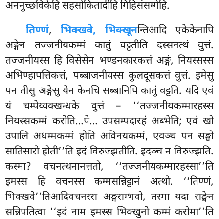
अननुच्छविकेहि सहसोकितादीहि गिहिसंसग्गेहि.
तिण्णं
,
भिक्खवे, भिक्खून
न्तिआदि एकेकेनापि
अङ्गेन तज्जनीयकम्मं कातुं वट्टतीति दस्सनत्थं वुत्तं.
तज्जनीयस्स हि विसेसेन भण्डनकारकत्तं अङ्गं, नियस्सस्स
अभिण्हापत्तिकत्तं, पब्बाजनीयस्स कुलदूसकत्तं वुत्तं. इमेसु
पन तीसु अङ्गेसु येन केनचि सब्बानिपि कातुं वट्टति. यदि एवं
यं चम्पेय्यक्खन्धके वुत्तं – ‘‘तज्जनीयकम्मारहस्स
नियस्सकम्मं करोति…पे… उपसम्पदारहं अब्भेति; एवं खो
उपालि अधम्मकम्मं होति अविनयकम्मं, एवञ्च पन सङ्घो
सातिसारो होती’’ति इदं विरुज्झतीति. इदञ्च न विरुज्झति.
कस्मा? वचनत्थनानत्ततो, ‘‘तज्जनीयकम्मारहस्सा’’ति
इमस्स हि वचनस्स कम्मसन्निट्ठानं अत्थो. ‘‘तिण्णं,
भिक्खवे’’तिआदिवचनस्स अङ्गसम्भवो, तस्मा यदा सङ्घेन
सन्निपतित्वा ‘‘इदं नाम इमस्स भिक्खुनो कम्मं करोमा’’ति