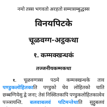
नमो तस्स भगवतो अरहतो सम्मासम्बुद्धस्स
विनयपिटके
चूळवग्ग-अट्ठकथा
१. कम्मक्खन्धकं
तज्जनीयकम्मकथा
. चूळवग्गस्स
पठमे कम्मक्खन्धके ताव
१
पण्डुकलोहितका
ति पण्डुको चेव लोहितको चाति
छब्बग्गियेसु द्वे जना; तेसं निस्सितकापि पण्डुकलोहितकात्वेव
पञ्ञायन्ति.
बलवाबलवं पटिमन्तेथा
ति सुट्ठुबलवं