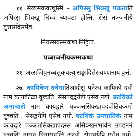
. सेय्यसकवत्थुस्मिं –
अपिस्सु भिक्खू पकता
ति
११
अपिस्सु भिक्खू निच्चं ब्यावटा होन्ति. सेसं तज्जनीये
वुत्तसदिसमेव.
नियस्सकम्मकथा निट्ठिता.
पब्बाजनीयकम्मकथा
. अस्सजिपुनब्बसुकवत्थु सङ्घादिसेसवण्णनायं वुत्तं.
२१
.
कायिकेन दवेना
तिआदीसु पनेत्थ कायिको दवो
२७
नाम कायकीळा वुच्चति. सेसपदद्वयेपि एसेव नयो.
कायिको
अनाचारो
नाम कायद्वारे पञ्ञत्तसिक्खापदवीतिक्कमो
वुच्चति
. सेसद्वयेपि एसेव नयो.
कायिकं उपघातिकं
नाम
कायद्वारे पञ्ञत्तसिक्खापदस्स असिक्खनभावेन उपहननं
वुच्चति; नासनं विनासनन्ति अत्थो. सेसद्वयेपि
एसेव नयो.