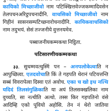
कायिको मिच्छाजीवो
नाम पटिक्खित्तवेज्जकम्मादिवसेन
तेलपचनअरिट्ठपचनादीनि.
वाचसिको मिच्छाजीवो
नाम
गिहीनं सासनसम्पटिच्छनारोचनादीनि.
कायिकवाचसिको
नाम तदुभयं. सेसं तज्जनीये वुत्तनयमेव.
पब्बाजनीयकम्मकथा निट्ठिता.
पटिसारणीयकम्मकथा
. सुधम्मवत्थुस्मिं पन –
अनपलोकेत्वा
ति न
३३
आपुच्छित्वा.
एतदवोचा
ति किं ते गहपति थेरानं पटियत्तन्ति
सब्बं विवरापेत्वा दिस्वा एतं अवोच.
एका च खो इध नत्थि
यदिदं तिलसंगुळिका
ति या अयं तिलसक्खलिका नाम
वुच्चति, सा नत्थीति अत्थो. तस्स किर गहपतिनो
वंसे
आदिम्हि एको पूवियो अहोसि. तेन नं थेरो जातिया