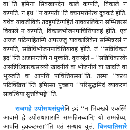
वा’’ति इमिना सिक्खापदेन काले कप्पति, विकाले न
कप्पति. न इध ‘‘न कप्पती’’ति वचनमत्तेनेत्थ दुक्कटं होति.
यथेव यावजीविकं तदहुपटिग्गहितं यावकालिकेन सम्भिन्नरसं
विकाले न कप्पति, विकालभोजनपाचित्तियावहं होति. एवं
अज्ज पटिग्गहितम्पि अपरज्जु यावकालिकेन सम्भिन्नरसं न
कप्पति, सन्निधिभोजनपाचित्तियावहं होति. तं ‘‘सन्निधिकतं
इद’’न्ति अजानन्तोपि न मुच्चति. वुत्तञ्हेतं – ‘‘सन्निधिकारके
असन्निधिकारकसञ्ञी खादनीयं वा भोजनीयं वा खादति वा
भुञ्जति वा आपत्ति पाचित्तियस्सा’’ति. तस्मा ‘‘कत्थ
पटिक्खित्त’’न्ति इमिस्सा पुच्छाय ‘‘परिसुद्धमिदं ब्याकरणं
सावत्थिया सुत्तविभङ्गे’’ति.
राजगहे उपोसथसंयुत्ते
ति इदं ‘‘न भिक्खवे एकस्मिं
आवासे द्वे उपोसथागारानि सम्मन्नितब्बानि; यो सम्मन्नेय्य,
आपत्ति दुक्कटस्सा’’ति एतं सन्धाय वुत्तं.
विनयातिसारे