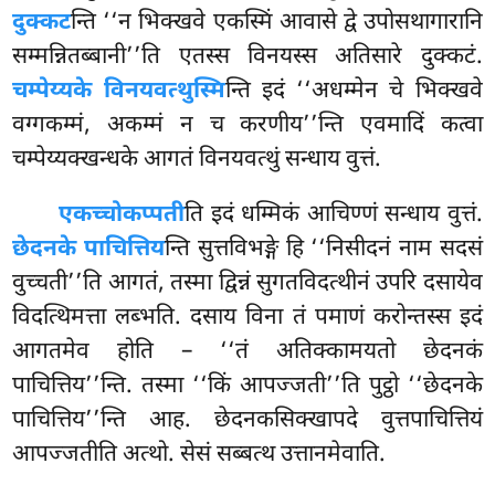
दुक्कट
न्ति ‘‘न भिक्खवे एकस्मिं आवासे द्वे उपोसथागारानि
सम्मन्नितब्बानी’’ति एतस्स विनयस्स अतिसारे दुक्कटं.
चम्पेय्यके विनयवत्थुस्मि
न्ति इदं ‘‘अधम्मेन चे भिक्खवे
वग्गकम्मं, अकम्मं न च करणीय’’न्ति एवमादिं कत्वा
चम्पेय्यक्खन्धके आगतं विनयवत्थुं सन्धाय वुत्तं.
एकच्चो
कप्पती
ति इदं धम्मिकं आचिण्णं सन्धाय वुत्तं.
छेदनके पाचित्तिय
न्ति सुत्तविभङ्गे हि ‘‘निसीदनं
नाम सदसं
वुच्चती’’ति आगतं, तस्मा द्विन्नं सुगतविदत्थीनं उपरि दसायेव
विदत्थिमत्ता लब्भति. दसाय विना तं पमाणं करोन्तस्स इदं
आगतमेव होति – ‘‘तं अतिक्कामयतो छेदनकं
पाचित्तिय’’न्ति. तस्मा ‘‘किं आपज्जती’’ति पुट्ठो ‘‘छेदनके
पाचित्तिय’’न्ति आह. छेदनकसिक्खापदे वुत्तपाचित्तियं
आपज्जतीति अत्थो. सेसं सब्बत्थ उत्तानमेवाति.