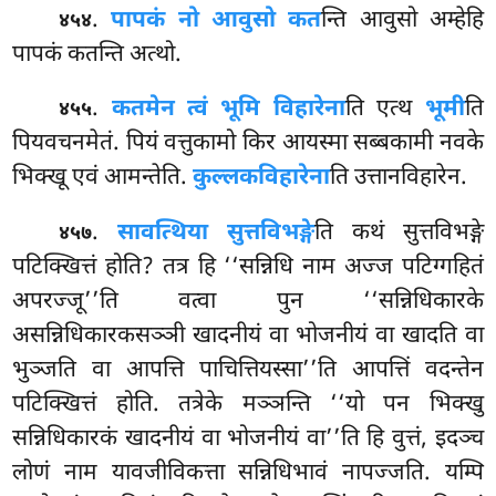
.
पापकं नो आवुसो कत
न्ति आवुसो अम्हेहि
४५४
पापकं कतन्ति अत्थो.
.
कतमेन त्वं भूमि विहारेना
ति एत्थ
भूमी
ति
४५५
पियवचनमेतं. पियं वत्तुकामो किर आयस्मा सब्बकामी नवके
भिक्खू एवं आमन्तेति.
कुल्लकविहारेना
ति उत्तानविहारेन.
.
सावत्थिया सुत्तविभङ्गे
ति कथं सुत्तविभङ्गे
४५७
पटिक्खित्तं होति? तत्र हि ‘‘सन्निधि नाम अज्ज पटिग्गहितं
अपरज्जू’’ति वत्वा पुन ‘‘सन्निधिकारके
असन्निधिकारकसञ्ञी खादनीयं वा भोजनीयं वा खादति वा
भुञ्जति वा आपत्ति पाचित्तियस्सा’’ति आपत्तिं वदन्तेन
पटिक्खित्तं होति. तत्रेके मञ्ञन्ति ‘‘यो पन भिक्खु
सन्निधिकारकं
खादनीयं वा भोजनीयं वा’’ति हि वुत्तं, इदञ्च
लोणं नाम यावजीविकत्ता सन्निधिभावं नापज्जति. यम्पि