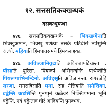
१२. सत्तसतिकक्खन्धकं
दसवत्थुकथा
. सत्तसतिकक्खन्धके
–
भिक्खग्गेना
ति
४४६
भिक्खुअग्गेन, भिक्खू गणेत्वा तत्तके पटिवीसे ठपेसुन्ति
अत्थो.
महिया
ति हिमपातसमये हिमवलाहका.
.
अविज्जानिवुटा
ति अविज्जापटिच्छन्ना
.
४४७
पोसा
ति पुरिसा. पियरूपं अभिनन्दन्ति पत्थेन्तीति
पियरूपाभिनन्दिनो
.
अविद्दसू
ति अविजानन्ता. रागरजेहि
सरजा
. मगसदिसाति
मगा
. सह नेत्तियाति
सनेत्तिका
.
वड्ढेन्ति कटसि
न्ति पुनप्पुनं कळेवरं निक्खिपमाना भूमिं
वड्ढेन्ति. एवं वड्ढेन्ताव घोरं आदियन्ति पुनब्भवं.