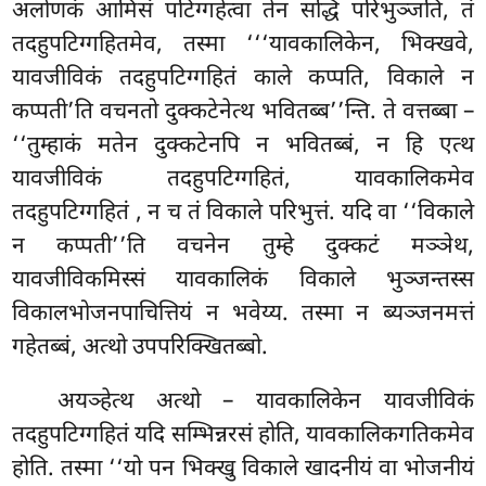
अलोणकं आमिसं पटिग्गहेत्वा तेन सद्धिं परिभुञ्जति, तं
तदहुपटिग्गहितमेव, तस्मा ‘‘‘यावकालिकेन, भिक्खवे,
यावजीविकं तदहुपटिग्गहितं काले कप्पति, विकाले न
कप्पती’ति वचनतो दुक्कटेनेत्थ भवितब्ब’’न्ति. ते वत्तब्बा –
‘‘तुम्हाकं मतेन दुक्कटेनपि न भवितब्बं, न हि एत्थ
यावजीविकं तदहुपटिग्गहितं, यावकालिकमेव
तदहुपटिग्गहितं
, न च तं विकाले परिभुत्तं. यदि वा ‘‘विकाले
न कप्पती’’ति वचनेन तुम्हे दुक्कटं मञ्ञेथ,
यावजीविकमिस्सं यावकालिकं विकाले भुञ्जन्तस्स
विकालभोजनपाचित्तियं न भवेय्य. तस्मा न ब्यञ्जनमत्तं
गहेतब्बं, अत्थो उपपरिक्खितब्बो.
अयञ्हेत्थ अत्थो – यावकालिकेन यावजीविकं
तदहुपटिग्गहितं यदि सम्भिन्नरसं होति, यावकालिकगतिकमेव
होति. तस्मा ‘‘यो पन भिक्खु विकाले खादनीयं वा भोजनीयं