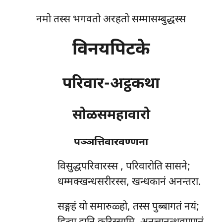
नमो तस्स भगवतो अरहतो सम्मासम्बुद्धस्स
विनयपिटके
परिवार-अट्ठकथा
सोळसमहावारो
पञ्ञत्तिवारवण्णना
विसुद्धपरिवारस्स
, परिवारोति सासने;
धम्मक्खन्धसरीरस्स, खन्धकानं अनन्तरा.
सङ्गहं यो समारुळ्हो, तस्स पुब्बागतं नयं;