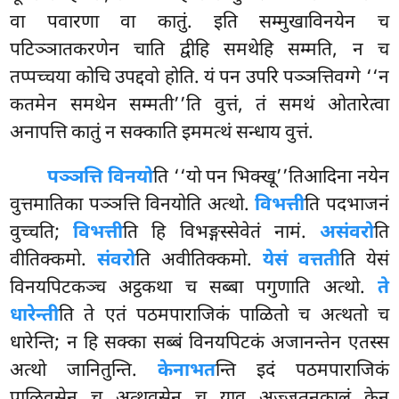
वा पवारणा वा कातुं. इति सम्मुखाविनयेन च
पटिञ्ञातकरणेन चाति द्वीहि समथेहि सम्मति, न च
तप्पच्चया कोचि उपद्दवो होति. यं पन उपरि पञ्ञत्तिवग्गे ‘‘न
कतमेन समथेन सम्मती’’ति वुत्तं, तं समथं ओतारेत्वा
अनापत्ति कातुं न सक्काति इममत्थं सन्धाय वुत्तं.
पञ्ञत्ति विनयो
ति ‘‘यो पन भिक्खू’’तिआदिना नयेन
वुत्तमातिका पञ्ञत्ति विनयोति अत्थो.
विभत्ती
ति पदभाजनं
वुच्चति;
विभत्ती
ति हि विभङ्गस्सेवेतं नामं.
असंवरो
ति
वीतिक्कमो.
संवरो
ति अवीतिक्कमो.
येसं वत्तती
ति येसं
विनयपिटकञ्च अट्ठकथा च सब्बा पगुणाति अत्थो.
ते
धारेन्ती
ति ते एतं पठमपाराजिकं
पाळितो च अत्थतो च
धारेन्ति; न हि सक्का सब्बं विनयपिटकं अजानन्तेन एतस्स
अत्थो जानितुन्ति.
केनाभत
न्ति इदं पठमपाराजिकं
पाळिवसेन च अत्थवसेन च याव अज्जतनकालं केन