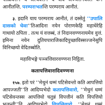
आनीतन्ति.
परम्पराभत
न्ति परम्पराय आनीतं.
. इदानि याय परम्पराय आनीतं, तं दस्सेतुं
‘‘उपालि
३
दासको चेवा
’’तिआदिना नयेन पोराणकेहि महाथेरेहि
गाथायो ठपिता
. तत्थ यं वत्तब्बं, तं निदानवण्णनायमेव वुत्तं.
इमिना नयेन दुतियपाराजिकादिपुच्छाविस्सज्जनेसुपि
विनिच्छयो वेदितब्बोति.
महाविभङ्गे पञ्ञत्तिवारवण्णना निट्ठिता.
कतापत्तिवारादिवण्णना
. इतो परं ‘‘मेथुनं धम्मं पटिसेवन्तो कति आपत्तियो
१५७
आपज्जती’’ति आदिप्पभेदो
कतापत्तिवारो,
‘‘मेथुनं धम्मं
पटिसेवन्तस्स आपत्तियो चतुन्नं विपत्तीनं कति विपत्तियो
भजन्ती’’ति आदिप्पभेदो
विपत्तिवारो,
‘‘मेथुनं धम्मं