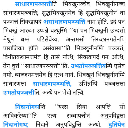
साधारणपञ्ञत्ती
ति
भिक्खूनञ्चेव भिक्खुनीनञ्च
साधारणपञ्ञत्ति; सुद्धभिक्खूनमेव हि सुद्धभिक्खुनीनं वा
पञ्ञत्तं सिक्खापदं
असाधारणपञ्ञत्ति
नाम होति. इदं पन
भिक्खुं आरब्भ उप्पन्ने वत्थुस्मिं ‘‘या पन भिक्खुनी छन्दसो
मेथुनं धम्मं पटिसेवेय्य, अन्तमसो तिरच्छानगतेनपि
पाराजिका होति असंवासा’’ति भिक्खुनीनम्पि
पञ्ञत्तं,
विनीतकथामत्तमेव हि तासं नत्थि, सिक्खापदं पन अत्थि,
तेन वुत्तं ‘‘साधारणपञ्ञत्ती’’ति.
उभतोपञ्ञत्तिय
म्पि एसेव
नयो. ब्यञ्जनमत्तमेव हि एत्थ नानं, भिक्खूनं भिक्खुनीनम्पि
साधारणत्ता
साधारणपञ्ञत्ति,
उभिन्नम्पि पञ्ञत्तत्ता
उभतोपञ्ञत्ती
ति. अत्थे पन भेदो नत्थि.
निदानोगध
न्ति ‘‘यस्स सिया आपत्ति सो
आविकरेय्या’’ति एत्थ सब्बापत्तीनं अनुपविट्ठत्ता
निदानोगधं;
निदाने अनुपविट्ठन्ति अत्थो.
दुतियेन