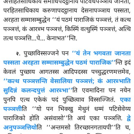
अत्तहितसाधिकाय समाधिपदट्ठानाय पटिवेधपञ्ञाय जानता,
परहितसाधिकाय करुणापदट्ठानाय
देसनापञ्ञाय पस्सता,
अरहता सम्मासम्बुद्धेन ‘‘यं पठमं पाराजिकं पञ्ञत्तं, तं कत्थ
पञ्ञत्तं, कं आरब्भ पञ्ञत्तं, किस्मिं वत्थुस्मिं पञ्ञत्तं, अत्थि
तत्थ पञ्ञत्ति…पे… केनाभत’’न्ति.
. पुच्छाविस्सज्जने
पन
‘‘यं तेन भगवता जानता
२
पस्सता अरहता सम्मासम्बुद्धेन पठमं पाराजिक’’
न्ति इदं
केवलं पुच्छाय आगतस्स आदिपदस्स पच्चुद्धरणमत्तमेव,
‘‘कत्थ पञ्ञत्तन्ति वेसालिया पञ्ञत्तं; कं आरब्भाति
सुदिन्नं कलन्दपुत्तं आरब्भा’’
ति एवमादिना पन नयेन
पुनपि एत्थ एकेकं पदं पुच्छित्वाव विस्सज्जितं.
एका
पञ्ञत्ती
ति ‘‘यो पन भिक्खु मेथुनं धम्मं पटिसेवेय्य
पाराजिको होति असंवासो’’ति अयं एका पञ्ञत्ति.
द्वे
अनुपञ्ञत्तियो
ति ‘‘अन्तमसो तिरच्छानगतायपी’’ति च,