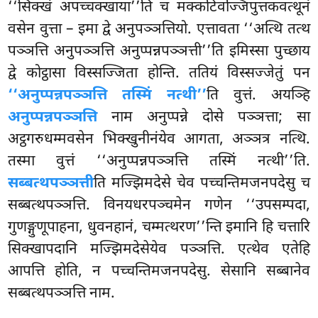
‘‘सिक्खं अपच्चक्खाया’’ति च मक्कटिवज्जिपुत्तकवत्थूनं
वसेन वुत्ता – इमा द्वे अनुपञ्ञत्तियो. एत्तावता ‘‘अत्थि तत्थ
पञ्ञत्ति अनुपञ्ञत्ति अनुप्पन्नपञ्ञत्ती’’ति इमिस्सा पुच्छाय
द्वे कोट्ठासा विस्सज्जिता होन्ति. ततियं विस्सज्जेतुं पन
‘‘अनुप्पन्नपञ्ञत्ति तस्मिं नत्थी’’
ति वुत्तं. अयञ्हि
अनुप्पन्नपञ्ञत्ति
नाम अनुप्पन्ने दोसे पञ्ञत्ता; सा
अट्ठगरुधम्मवसेन भिक्खुनीनंयेव आगता, अञ्ञत्र नत्थि.
तस्मा वुत्तं ‘‘अनुप्पन्नपञ्ञत्ति तस्मिं नत्थी’’ति.
सब्बत्थपञ्ञत्ती
ति मज्झिमदेसे चेव पच्चन्तिमजनपदेसु च
सब्बत्थपञ्ञत्ति. विनयधरपञ्चमेन गणेन ‘‘उपसम्पदा,
गुणङ्गुणूपाहना, धुवनहानं, चम्मत्थरण’’न्ति इमानि हि चत्तारि
सिक्खापदानि मज्झिमदेसेयेव पञ्ञत्ति. एत्थेव एतेहि
आपत्ति होति, न पच्चन्तिमजनपदेसु. सेसानि सब्बानेव
सब्बत्थपञ्ञत्ति नाम.