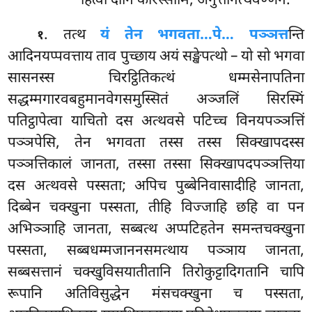
हित्वा दानि करिस्सामि, अनुत्तानत्थवण्णनं.
. तत्थ
यं तेन भगवता…पे… पञ्ञत्त
न्ति
१
आदिनयप्पवत्ताय ताव पुच्छाय अयं सङ्खेपत्थो – यो सो भगवा
सासनस्स चिरट्ठितिकत्थं धम्मसेनापतिना
सद्धम्मगारवबहुमानवेगसमुस्सितं अञ्जलिं सिरस्मिं
पतिट्ठापेत्वा याचितो दस अत्थवसे पटिच्च विनयपञ्ञत्तिं
पञ्ञपेसि, तेन भगवता तस्स तस्स सिक्खापदस्स
पञ्ञत्तिकालं जानता, तस्सा तस्सा सिक्खापदपञ्ञत्तिया
दस अत्थवसे पस्सता; अपिच पुब्बेनिवासादीहि जानता,
दिब्बेन चक्खुना पस्सता, तीहि विज्जाहि छहि वा पन
अभिञ्ञाहि जानता, सब्बत्थ अप्पटिहतेन समन्तचक्खुना
पस्सता, सब्बधम्मजाननसमत्थाय पञ्ञाय जानता,
सब्बसत्तानं चक्खुविसयातीतानि तिरोकुट्टादिगतानि चापि
रूपानि अतिविसुद्धेन मंसचक्खुना च पस्सता,