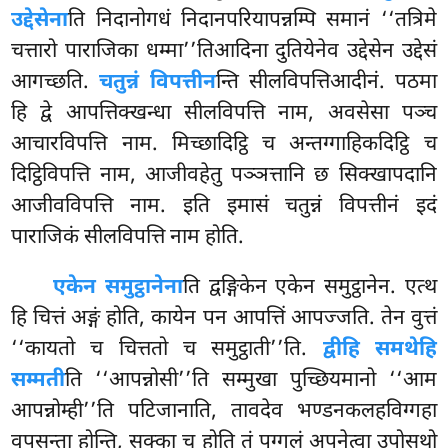
उद्देसेना
ति निदानोगधं निदानपरियापन्नम्पि समानं ‘‘तत्रिमे
चत्तारो
पाराजिका धम्मा’’तिआदिना दुतियेनेव उद्देसेन उद्देसं
आगच्छति.
चतुन्नं विपत्तीन
न्ति सीलविपत्तिआदीनं. पठमा
हि द्वे आपत्तिक्खन्धा सीलविपत्ति नाम, अवसेसा पञ्च
आचारविपत्ति नाम. मिच्छादिट्ठि च अन्तग्गाहिकदिट्ठि च
दिट्ठिविपत्ति नाम, आजीवहेतु पञ्ञत्तानि छ सिक्खापदानि
आजीवविपत्ति नाम. इति इमासं चतुन्नं विपत्तीनं इदं
पाराजिकं सीलविपत्ति नाम होति.
एकेन समुट्ठानेना
ति द्वङ्गिकेन एकेन समुट्ठानेन. एत्थ
हि चित्तं अङ्गं होति, कायेन पन आपत्तिं आपज्जति. तेन वुत्तं
‘‘कायतो च चित्ततो च समुट्ठाती’’ति.
द्वीहि समथेहि
सम्मती
ति ‘‘आपन्नोसी’’ति सम्मुखा पुच्छियमानो ‘‘आम
आपन्नोम्ही’’ति पटिजानाति, तावदेव भण्डनकलहविग्गहा
वूपसन्ता होन्ति, सक्का च होति तं पुग्गलं अपनेत्वा उपोसथो