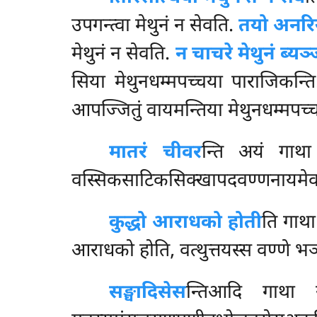
उपगन्त्वा मेथुनं न सेवति.
तयो अनरि
मेथुनं न सेवति.
न चाचरे मेथुनं ब्यञ
सिया मेथुनधम्मपच्चया पाराजिकन्ति
आपज्जितुं वायमन्तिया मेथुनधम्मपच्च
मातरं चीवर
न्ति अयं गाथा 
वस्सिकसाटिकसिक्खापदवण्णनायमेव व
कुद्धो आराधको होती
ति गाथा 
आराधको होति, वत्थुत्तयस्स वण्णे भञ्ञम
सङ्घादिसेस
न्तिआदि
गाथा य