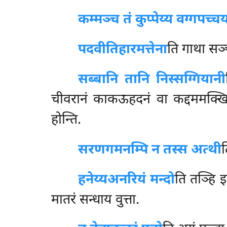
कम्मञ्च तं कुप्पेय्य वग्गपच्च
पदवीतिहारमत्तेना
ति गाथा सञ्च
सब्बानि तानि निस्सग्गियानी
चीवरानं काकऊहदनं वा कद्दममक्खित
होन्ति.
सरणगमनम्पि न तस्स अत्थी
हनेय्य
अनरियं मन्दो
ति तञ्हि इ
मातरं सन्धाय वुत्ता.