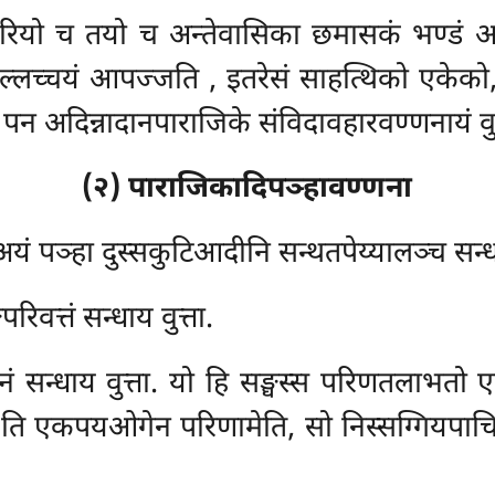
ियो च तयो च अन्तेवासिका छमासकं भण्डं अव
ुल्लच्चयं आपज्जति
, इतरेसं साहत्थिको एकेको
ो पन अदिन्नादानपाराजिके संविदावहारवण्णनायं वुत
(२) पाराजिकादिपञ्हावण्णना
अयं पञ्हा दुस्सकुटिआदीनि सन्थतपेय्यालञ्च सन्धा
परिवत्तं सन्धाय वुत्ता.
 सन्धाय वुत्ता. यो हि सङ्घस्स परिणतलाभतो एकं
ी’’ति एकपयओगेन परिणामेति, सो निस्सग्गियपाचित