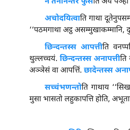
न तेनानन्तरं फुसे
ति अयं पञ्हा
अचोदयित्वा
ति गाथा दूतेनुपसम्
‘‘पठमगाथा अट्ठ असम्मुखाकम्मानि, दु
छिन्दन्तस्स आपत्ती
ति वनप्पत
थुल्लच्चयं.
छिन्दन्तस्स अनापत्ती
ति 
अञ्ञेसं वा आपत्तिं.
छादेन्तस्स अनाप
सच्चं
भणन्तो
ति गाथाय ‘‘सिख
मुसा भासतो लहुकापत्ति होति, अभूता