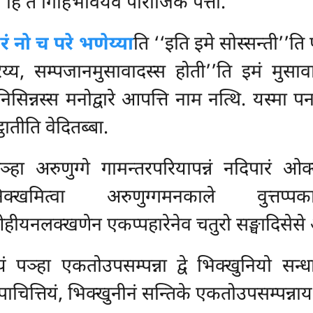
 हि ते गिहिभावेयेव पाराजिकं पत्ता.
रं नो च परे भणेय्या
ति ‘‘इति इमे सोस्सन्ती’’ति प
ेय्य, सम्पजानमुसावादस्स होती’’ति इमं मुसावा
िसिन्नस्स मनोद्वारे आपत्ति नाम नत्थि. यस्म
ठातीति वेदितब्बा.
हा अरुणुग्गे गामन्तरपरियापन्नं नदिपारं ओक्
मित्वा अरुणुग्गमनकाले वुत्तप्पक
ओहीयनलक्खणेन एकप्पहारेनेव चतुरो सङ्घादिसेस
 पञ्हा एकतोउपसम्पन्ना द्वे भिक्खुनियो सन्धा
ाचित्तियं, भिक्खुनीनं सन्तिके एकतोउपसम्पन्नाय 