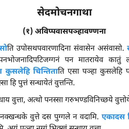
सेदमोचनगाथा
(१) अविप्पवासपञ्हावण्णना
सो
ति उपोसथपवारणादिना संवासेन असंवासो.
पनभोजनादिपटिजग्गनं पन मातरायेव कातुं 
ा कुसलेहि चिन्तिता
ति एसा पञ्हा कुसलेहि पण
हि पुत्तं सन्धायेतं वुत्तन्ति.
य वुत्ता, अत्थो पनस्सा गरुभण्डविनिच्छये वुत्तो
नक्खन्धके वुत्ते दस पुग्गले न वदामि.
एकादस व
. अयं पञ्हा नग्गं भिक्खुं सन्धाय वुत्ता.