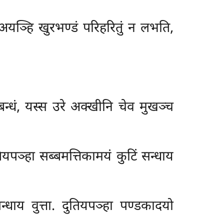
. अयञ्हि खुरभण्डं परिहरितुं न लभति,
न्धं, यस्स उरे अक्खीनि चेव मुखञ्च
तियपञ्हा सब्बमत्तिकामयं कुटिं सन्धाय
न्धाय वुत्ता. दुतियपञ्हा पण्डकादयो