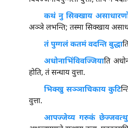
कथं नु सिक्खाय असाधारण
अञ्ञे लभन्ति; तस्मा सिक्खाय असाध
तं पुग्गलं कतमं वदन्ति बुद्धा
ति
अधोनाभिं
विवज्जिया
ति अधोन
होति, तं सन्धाय वुत्ता.
भिक्खु सञ्ञाचिकाय कुटि
न्
वुत्ता.
आपज्जेय्य गरुकं छेज्जवत्थु