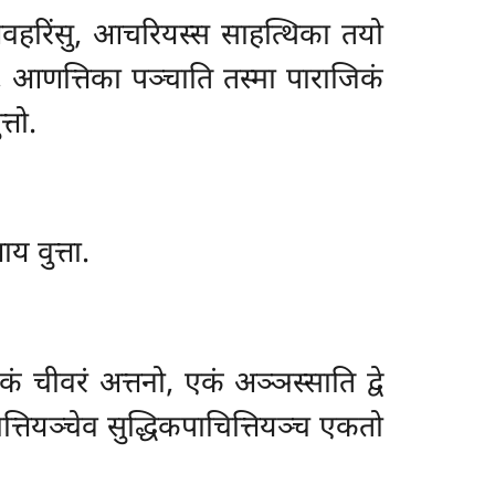
हरिंसु, आचरियस्स साहत्थिका तयो
, आणत्तिका पञ्चाति तस्मा पाराजिकं
्तो.
य वुत्ता.
 चीवरं अत्तनो, एकं अञ्ञस्साति द्वे
्तियञ्चेव सुद्धिकपाचित्तियञ्च एकतो