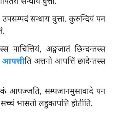
ितरो सन्धाय वुत्ता.
उपसम्पदं सन्धाय वुत्ता. कुरुन्दियं पन
ं.
्स पाचित्तियं, अङ्गजातं छिन्दन्तस्स
स आपत्ती
ति अत्तनो आपत्तिं छादेन्तस्स
ुकं आपज्जति, सम्पजानमुसावादे पन
सच्चं भासतो लहुकापत्ति होतीति.