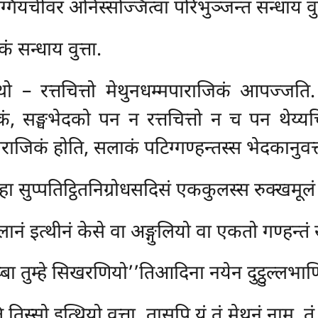
ग्गियचीवरं अनिस्सज्जित्वा परिभुञ्जन्तं सन्धाय वुत
ं सन्धाय वुत्ता.
 – रत्तचित्तो मेथुनधम्मपाराजिकं आपज्जति. थे
िकं, सङ्घभेदको पन
न रत्तचित्तो न च पन थेय्य
ाराजिकं होति, सलाकं पटिग्गण्हन्तस्स भेदकानुवत्
्हा सुप्पतिट्ठितनिग्रोधसदिसं एककुलस्स रुक्खमूलं 
ानं इत्थीनं केसे वा अङ्गुलियो वा एकतो गण्हन्तं स
बा तुम्हे सिखरणियो’’तिआदिना नयेन दुट्ठुल्लभाणिं
ि तिस्सो इत्थियो वुत्ता, तासुपि यं तं मेथुनं नाम, त