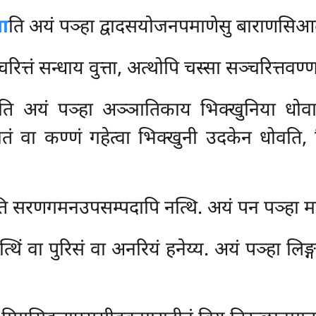
या
ति अयं पञ्हा द्वादसयोजनपमाणेसु बाराणसिआदीस
रित्तं सन्धाय वुत्ता, अत्थोपि चस्सा सञ्चरित्तवण्ण
ति अयं पञ्हा अञ्ञातिकाय भिक्खुनिया धोवापन
ं वा कण्णं गहेत्वा भिक्खुनी उदकेन धोवति, भ
ति सरणगमनउपसम्पदापि नत्थि. अयं पन
पञ्हा म
त्थिं वा पुरिसं वा अनरियं हनेय्य. अयं पञ्हा लिङ्