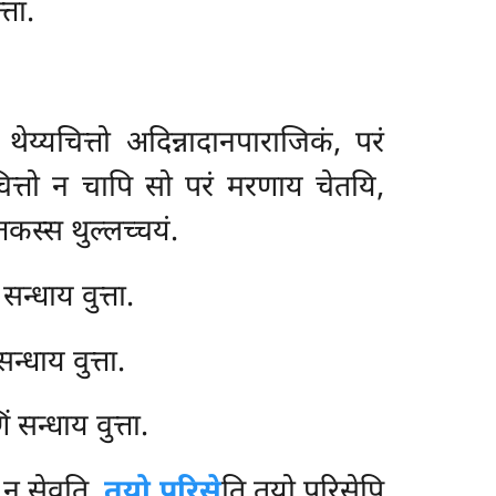
्ता.
य्यचित्तो अदिन्नादानपाराजिकं, परं
चित्तो न चापि सो परं मरणाय चेतयि,
तकस्स थुल्लच्चयं.
सन्धाय वुत्ता.
न्धाय वुत्ता.
 सन्धाय वुत्ता.
ं न
सेवति.
तयो पुरिसे
ति तयो पुरिसेपि