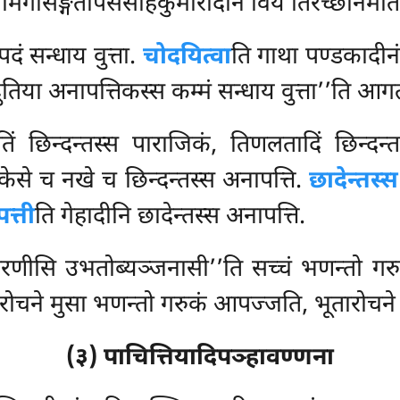
 मिगसिङ्गतापससीहकुमारादीनं विय तिरच्छानमाताप
पदं सन्धाय वुत्ता.
चोदयित्वा
ति गाथा पण्डकादीनं 
तिया अनापत्तिकस्स कम्मं सन्धाय वुत्ता’’ति आगत
िं छिन्दन्तस्स पाराजिकं, तिणलतादिं छिन्दन्तस
केसे च नखे च छिन्दन्तस्स अनापत्ति.
छादेन्तस्
त्ती
ति गेहादीनि छादेन्तस्स अनापत्ति.
रणीसि उभतोब्यञ्जनासी’’ति सच्चं भणन्तो गर
रोचने मुसा भणन्तो गरुकं आपज्जति, भूतारोचने 
(३) पाचित्तियादिपञ्हावण्णना