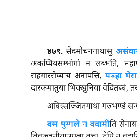
४७९
. सेदमोचनगाथासु
असंवा
अकप्पियसम्भोगो न लब्भति, नहा
सहगारसेय्याय अनापत्ति.
पञ्हा मेस
दारकमातुया भिक्खुनिया वेदितब्बं, तस्सा 
अविस्सज्जितगाथा गरुभण्डं सन्धा
दस पुग्गले न वदामी
ति सेनास
विवज्जनीयपुग्गला वुत्ता, तेपि न वदामि