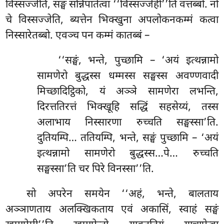
विस्सज्जेति, सङ्घं सन्निपातेत्वा ‘‘विस्सज्जेही’’ति वत्तब्बो. नो
चे विस्सज्जेति, ब्यत्तेन भिक्खुना अपलोकनकम्मं कत्वा
निस्सारेतब्बो. एवञ्च पन कम्मं कातब्बं –
‘‘सङ्घं, भन्ते, पुच्छामि – ‘अयं इत्थन्नामो
सामणेरो बुद्धस्स धम्मस्स सङ्घस्स अवण्णवादी
मिच्छादिट्ठिको, यं अञ्ञे सामणेरा लभन्ति,
दिरत्ततिरत्तं भिक्खूहि सद्धिं सहसेय्यं, तस्स
अलाभाय निस्सारणा रुच्चति सङ्घस्सा’ति.
दुतियम्पि… ततियम्पि, भन्ते, सङ्घं पुच्छामि – ‘अयं
इत्थन्नामो सामणेरो बुद्धस्स…पे… रुच्चति
सङ्घस्सा’ति चर पिरे विनस्सा’’ति.
सो अपरेन समयेन ‘‘अहं, भन्ते, बालताय
अञ्ञाणताय अलक्खिकताय
एवं अकासिं, स्वाहं सङ्घं