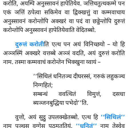
करोति, अयम्पि अनुस्सावनं हापेतियेव. ञत्तिचतुत्थकम्मे पन
एकं ञत्तिं ठपेत्वा सकिमेव वा द्विक्खत्तुं वा कम्मवाचाय
अनुस्सावनं करोन्तोपि अक्खरं वा पदं वा
छड्डेन्तोपि दुरुत्तं
करोन्तोपि अनुस्सावनं हापेतियेवाति वेदितब्बो.
दुरुत्तं करोती
ति एत्थ पन अयं विनिच्छयो – यो हि
अञ्ञस्मिं अक्खरे वत्तब्बे अञ्ञं वदति, अयं दुरुत्तं करोति
नाम. तस्मा कम्मवाचं करोन्तेन भिक्खुना य्वायं –
‘‘सिथिलं धनितञ्च दीघरस्सं, गरुकं लहुकञ्च
निग्गहितं;
सम्बन्धं ववत्थितं विमुत्तं, दसधा
ब्यञ्जनबुद्धिया पभेदो’’ति.
वुत्तो, अयं सुट्ठु उपलक्खेतब्बो. एत्थ हि
‘‘सिथिलं’’
नाम पञ्चसु वग्गेसु पठमततियं.
‘‘धनितं’’
नाम तेस्वेव