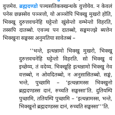
वुत्तमेव.
ब्रह्मदण्डो
पञ्चसतिकक्खन्धके वुत्तोयेव. न केवलं
पनेस छन्नस्सेव पञ्ञत्तो, यो अञ्ञोपि भिक्खु मुखरो होति,
भिक्खू दुरुत्तवचनेहि घट्टेन्तो खुंसेन्तो वम्भेन्तो विहरति,
तस्सपि दातब्बो. एवञ्च पन दातब्बो, सङ्घमज्झे ब्यत्तेन
भिक्खुना सङ्घस्स अनुमतिया सावेतब्बं –
‘‘भन्ते, इत्थन्नामो भिक्खु मुखरो, भिक्खू
दुरुत्तवचनेहि घट्टेन्तो विहरति. सो भिक्खु यं
इच्छेय्य, तं वदेय्य. भिक्खूहि इत्थन्नामो भिक्खु नेव
वत्तब्बो, न ओवदितब्बो, न अनुसासितब्बो. सङ्घं,
भन्ते, पुच्छामि – ‘इत्थन्नामस्स भिक्खुनो
ब्रह्मदण्डस्स दानं, रुच्चति सङ्घस्सा’ति. दुतियम्पि
पुच्छामि, ततियम्पि पुच्छामि – ‘इत्थन्नामस्स, भन्ते,
भिक्खुनो ब्रह्मदण्डस्स दानं, रुच्चति सङ्घस्सा’’’ति.