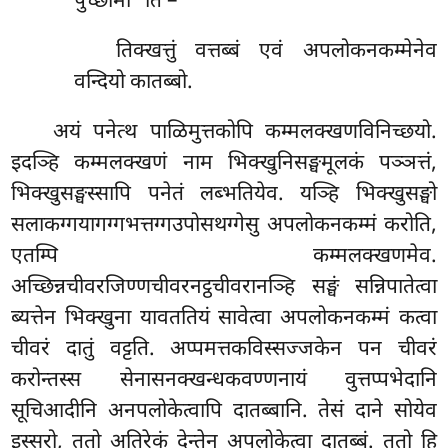
पुच्छामी’’ति –
तिक्खत्तुं वत्तब्बं एवं अपलोकनकम्मेनेव
वन्दियो कातब्बो.
अयं पनेत्थ पाळिमुत्तकोपि कम्मलक्खणविनिच्छयो.
इदञ्हि कम्मलक्खणं नाम भिक्खुनिसङ्घमूलकं पञ्ञत्तं,
भिक्खुसङ्घस्सापि पनेतं लब्भतियेव. यञ्हि भिक्खुसङ्घो
सलाकग्गयागग्गभत्तग्गउपोसथग्गेसु अपलोकनकम्मं करोति,
एतम्पि कम्मलक्खणमेव.
अच्छिन्नचीवरजिण्णचीवरनट्ठचीवरानञ्हि सङ्घं सन्निपातेत्वा
ब्यत्तेन भिक्खुना यावततियं सावेत्वा अपलोकनकम्मं कत्वा
चीवरं दातुं वट्टति. अप्पमत्तकविस्सज्जकेन पन चीवरं
करोन्तस्स सेनासनक्खन्धकवण्णनायं वुत्तप्पभेदानि
सूचिआदीनि अनपलोकेत्वापि दातब्बानि. तेसं दाने सोयेव
इस्सरो, ततो अतिरेकं देन्तेन अपलोकेत्वा दातब्बं. ततो हि