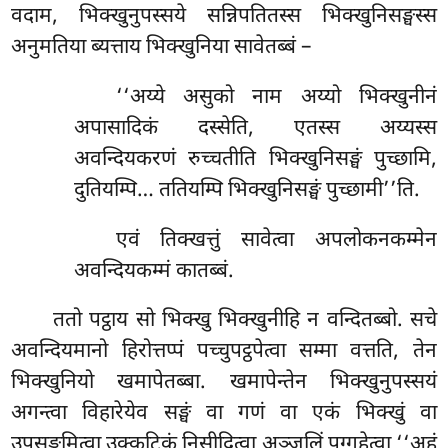
वदाम, भिक्खुनुपस्सये सन्निपतितस्स भिक्खुनिसङ्घस्स
अनुमतिया ब्यत्ताय भिक्खुनिया सावेतब्बं –
‘‘अय्ये असुको नाम अय्यो भिक्खुनीनं
अपासादिकं दस्सेति, एतस्स अय्यस्स
अवन्दियकरणं रुच्चतीति भिक्खुनिसङ्घं पुच्छामि,
दुतियम्पि… ततियम्पि भिक्खुनिसङ्घं पुच्छामी’’ति.
एवं तिक्खत्तुं सावेत्वा अपलोकनकम्मेन
अवन्दियकम्मं कातब्बं.
ततो पट्ठाय सो भिक्खु भिक्खुनीहि न वन्दितब्बो. सचे
अवन्दियमानो हिरोत्तप्पं पच्चुपट्ठपेत्वा सम्मा वत्तति, तेन
भिक्खुनियो खमापेतब्बा. खमापेन्तेन भिक्खुनुपस्सयं
अगन्त्वा विहारेयेव सङ्घं वा गणं वा एकं भिक्खुं वा
उपसङ्कमित्वा उक्कुटिकं निसीदित्वा अञ्जलिं पग्गहेत्वा ‘‘अहं