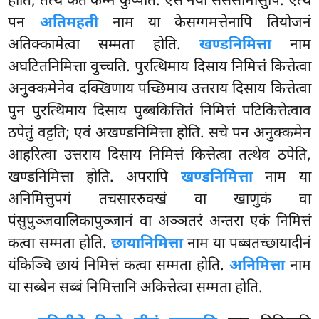
होति, तत्थ कतं कम्मं
कुप्पति. एस नयो सेससीमासुपि. एत्थ
पन
अतिमहती
नाम या केसग्गमत्तेनापि तियोजनं
अतिक्कामेत्वा सम्मता होति.
खण्डनिमित्ता
नाम
अघटितनिमित्ता वुच्चति. पुरत्थिमाय दिसाय निमित्तं कित्तेत्वा
अनुक्कमेनेव दक्खिणाय पच्छिमाय उत्तराय दिसाय कित्तेत्वा
पुन पुरत्थिमाय दिसाय पुब्बकित्तितं निमित्तं पटिकित्तेत्वाव
ठपेतुं वट्टति; एवं अखण्डनिमित्ता होति. सचे
पन अनुक्कमेन
आहरित्वा उत्तराय दिसाय निमित्तं कित्तेत्वा तत्थेव ठपेति,
खण्डनिमित्ता होति. अपरापि
खण्डनिमित्ता
नाम या
अनिमित्तुपगं तचसाररुक्खं वा खाणुकं वा
पंसुपुञ्जवालिकापुञ्जानं वा अञ्ञतरं अन्तरा एकं निमित्तं
कत्वा सम्मता होति.
छायानिमित्ता
नाम या पब्बतच्छायादीनं
यंकिञ्चि छायं निमित्तं कत्वा सम्मता होति.
अनिमित्ता
नाम
या सब्बेन सब्बं निमित्तानि अकित्तेत्वा सम्मता होति.