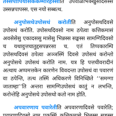
तस्सपापियसिककम्मारहस्सा
ति उपवाळभिक्खुसदिसस्स
उस्सन्नपापस्स. एस नयो सब्बत्थ.
अनुपोसथे
उपोसथं करोती
ति अनुपोसथदिवसे
उपोसथं करोति. उपोसथदिवसो नाम ठपेत्वा कत्तिकमासं
अवसेसेसु एकादससु मासेसु भिन्नस्स सङ्घस्स सामग्गिदिवसो
च यथावुत्तचातुद्दसपन्नरसा च. एतं तिप्पकारम्पि
उपोसथदिवसं ठपेत्वा अञ्ञस्मिं दिवसे उपोसथं करोन्तो
अनुपोसथे उपोसथं करोति नाम. यत्र हि पत्तचीवरादीनं
अत्थाय अप्पमत्तकेन कारणेन विवदन्ता उपोसथं वा पवारणं
वा ठपेन्ति, तत्थ तस्मिं अधिकरणे विनिच्छिते ‘‘समग्गा
जाताम्हा’’ति अन्तरा सामग्गिउपोसथं कातुं न लभन्ति,
करोन्तेहि अनुपोसथे उपोसथो कतो नाम होति.
अपवारणाय पवारेती
ति अपवारणादिवसे पवारेति;
पवारणादिवसो नाम एकस्मिं कत्तिकमासे भिन्नस्स सङ्घस्स