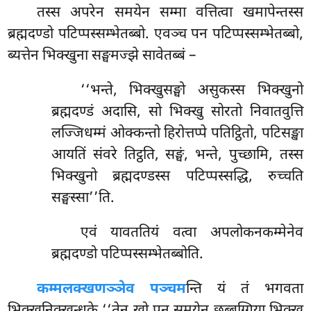
तस्स अपरेन समयेन सम्मा वत्तित्वा खमापेन्तस्स
ब्रह्मदण्डो पटिप्पस्सम्भेतब्बो. एवञ्च पन पटिप्पस्सम्भेतब्बो,
ब्यत्तेन भिक्खुना सङ्घमज्झे सावेतब्बं –
‘‘भन्ते, भिक्खुसङ्घो असुकस्स भिक्खुनो
ब्रह्मदण्डं अदासि, सो भिक्खु सोरतो निवातवुत्ति
लज्जिधम्मं ओक्कन्तो हिरोत्तप्पे पतिट्ठितो, पटिसङ्खा
आयतिं संवरे तिट्ठति, सङ्घं, भन्ते, पुच्छामि, तस्स
भिक्खुनो ब्रह्मदण्डस्स पटिप्पस्सद्धि, रुच्चति
सङ्घस्सा’’ति.
एवं
यावततियं वत्वा अपलोकनकम्मेनेव
ब्रह्मदण्डो पटिप्पस्सम्भेतब्बोति.
कम्मलक्खणञ्ञेव पञ्चम
न्ति यं तं भगवता
भिक्खुनिक्खन्धके ‘‘तेन खो पन समयेन छब्बग्गिया भिक्खू