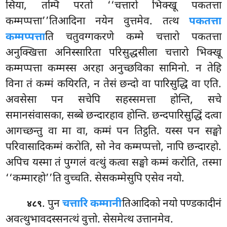
सिया, तम्पि परतो ‘‘चत्तारो भिक्खू
पकतत्ता
कम्मप्पत्ता’’तिआदिना नयेन वुत्तमेव. तत्थ
पकतत्ता
कम्मप्पत्ता
ति चतुवग्गकरणे कम्मे चत्तारो पकतत्ता
अनुक्खित्ता अनिस्सारिता परिसुद्धसीला चत्तारो भिक्खू
कम्मप्पत्ता कम्मस्स अरहा अनुच्छविका सामिनो. न तेहि
विना तं कम्मं कयिरति, न तेसं छन्दो वा पारिसुद्धि वा एति.
अवसेसा पन सचेपि सहस्समत्ता होन्ति, सचे
समानसंवासका, सब्बे छन्दारहाव होन्ति. छन्दपारिसुद्धिं दत्वा
आगच्छन्तु वा मा वा, कम्मं पन तिट्ठति. यस्स
पन सङ्घो
परिवासादिकम्मं करोति, सो नेव कम्मप्पत्तो, नापि छन्दारहो.
अपिच यस्मा तं पुग्गलं वत्थुं कत्वा सङ्घो कम्मं करोति, तस्मा
‘‘कम्मारहो’’ति वुच्चति. सेसकम्मेसुपि एसेव नयो.
. पुन
चत्तारि कम्मानी
तिआदिको नयो पण्डकादीनं
४८९
अवत्थुभावदस्सनत्थं वुत्तो. सेसमेत्थ उत्तानमेव.