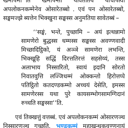
खमापेमी’’ति खमापेन्तो यावततियं याचापेत्वा
अपलोकनकम्मेनेव ओसारेतब्बो
. एवं पन ओसारेतब्बो,
सङ्घमज्झे ब्यत्तेन भिक्खुना सङ्घस्स अनुमतिया सावेतब्बं –
‘‘सङ्घं, भन्ते, पुच्छामि – अयं इत्थन्नामो
सामणेरो बुद्धस्स धम्मस्स सङ्घस्स अवण्णवादी
मिच्छादिट्ठिको, यं अञ्ञे सामणेरा लभन्ति,
भिक्खूहि सद्धिं दिरत्ततिरत्तं सहसेय्यं, तस्स
अलाभाय निस्सारितो, स्वायं इदानि सोरतो
निवातवुत्ति लज्जिधम्मं ओक्कन्तो हिरोत्तप्पे
पतिट्ठितो कतदण्डकम्मो अच्चयं देसेति, इमस्स
सामणेरस्स यथा पुरे कायसम्भोगसामग्गिदानं
रुच्चति सङ्घस्सा’’ति.
एवं तिक्खत्तुं वत्तब्बं. एवं अपलोकनकम्मं ओसारणञ्च
निस्सारणञ्च गच्छति.
भण्डुकम्मं
महाखन्धकवण्णनायं