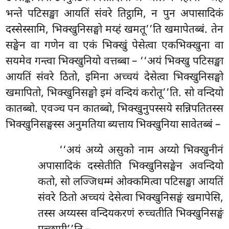
भन्ते पटिसङ्खा आयतिं संवरे तिट्ठामि, न पुन अपासादिकं
दस्सेस्सामि, भिक्खुनिसङ्घो मय्हं खमतू’’ति खमापेतब्बं. तेन
सङ्घेन
वा गणेन वा एकं भिक्खुं पेसेत्वा एकभिक्खुना वा
सयमेव गन्त्वा भिक्खुनियो वत्तब्बा – ‘‘अयं भिक्खु पटिसङ्खा
आयतिं संवरे ठितो, इमिना अच्चयं देसेत्वा भिक्खुनिसङ्घो
खमापितो, भिक्खुनिसङ्घो इमं वन्दियं करोतू’’ति. सो वन्दियो
कातब्बो. एवञ्च पन कातब्बो, भिक्खुनुपस्सये सन्निपतितस्स
भिक्खुनिसङ्घस्स अनुमतिया ब्यत्ताय भिक्खुनिया सावेतब्बं –
‘‘अयं अय्ये असुको नाम अय्यो भिक्खुनीनं
अपासादिकं दस्सेतीति भिक्खुनिसङ्घेन अवन्दियो
कतो, सो लज्जिधम्मं ओक्कमित्वा पटिसङ्खा आयतिं
संवरे ठितो अच्चयं देसेत्वा भिक्खुनिसङ्घं
खमापेसि,
तस्स अय्यस्स वन्दियकरणं रुच्चतीति भिक्खुनिसङ्घं