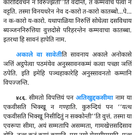
कारादिवचनं न विरुज्झती’’ति वदन्ति, तं कम्मवाचं पत्वा न
वट्टति. तस्मा विनयधरेन नेव द-कारो त-कारो कातब्बो…पे…
न क-कारो य-कारो. यथापाळिया निरुत्तिं सोधेत्वा दसविधाय
ब्यञ्जननिरुत्तिया वुत्तदोसे परिहरन्तेन कम्मवाचा कातब्बा.
इतरथा हि सावनं हापेति नाम.
अकाले वा सावेती
ति सावनाय अकाले अनोकासे
ञत्तिं अट्ठपेत्वा
पठमंयेव अनुस्सावनकम्मं कत्वा पच्छा ञत्तिं
ठपेति. इति इमेहि पञ्चहाकारेहि अनुस्सावनतो कम्मानि
विपज्जन्ति.
. सीमतो विपत्तियं पन
अतिखुद्दकसीमा
नाम या
४८६
एकवीसति भिक्खू न गण्हाति. कुरुन्दियं पन ‘‘यत्थ
एकवीसति भिक्खू निसीदितुं न सक्कोन्ती’’ति वुत्तं. तस्मा या
एवरूपा सीमा, अयं सम्मतापि असम्मता, गामखेत्तसदिसाव