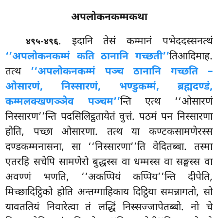
अपलोकनकम्मकथा
. इदानि तेसं कम्मानं पभेददस्सनत्थं
४९५-४९६
‘‘अपलोकनकम्मं कति ठानानि गच्छती’’
तिआदिमाह.
तत्थ
‘‘अपलोकनकम्मं पञ्च ठानानि गच्छति –
ओसारणं, निस्सारणं, भण्डुकम्मं, ब्रह्मदण्डं,
कम्मलक्खणञ्ञेव पञ्चम’’
न्ति एत्थ ‘‘ओसारणं
निस्सारण’’न्ति पदसिलिट्ठतायेतं वुत्तं. पठमं पन निस्सारणा
होति, पच्छा ओसारणा. तत्थ या कण्टकसामणेरस्स
दण्डकम्मनासना, सा ‘‘निस्सारणा’’ति वेदितब्बा. तस्मा
एतरहि सचेपि सामणेरो बुद्धस्स वा धम्मस्स वा सङ्घस्स वा
अवण्णं भणति, ‘‘अकप्पियं कप्पिय’’न्ति दीपेति,
मिच्छादिट्ठिको होति अन्तग्गाहिकाय दिट्ठिया समन्नागतो, सो
यावततियं निवारेत्वा तं लद्धिं निस्सज्जापेतब्बो. नो चे