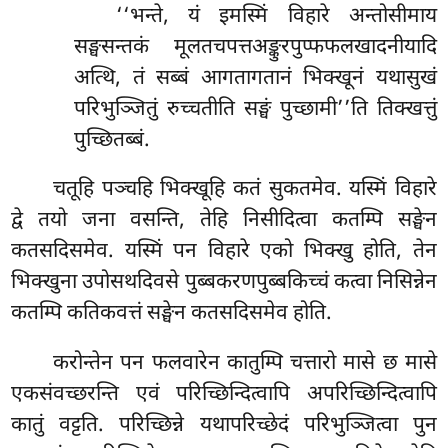
‘‘भन्ते, यं इमस्मिं विहारे अन्तोसीमाय
सङ्घसन्तकं मूलतचपत्तअङ्कुरपुप्फफलखादनीयादि
अत्थि, तं सब्बं आगतागतानं भिक्खूनं यथासुखं
परिभुञ्जितुं रुच्चतीति
सङ्घं पुच्छामी’’ति तिक्खत्तुं
पुच्छितब्बं.
चतूहि पञ्चहि भिक्खूहि कतं सुकतमेव. यस्मिं विहारे
द्वे तयो जना वसन्ति, तेहि
निसीदित्वा कतम्पि सङ्घेन
कतसदिसमेव. यस्मिं पन विहारे एको भिक्खु होति, तेन
भिक्खुना उपोसथदिवसे पुब्बकरणपुब्बकिच्चं कत्वा निसिन्नेन
कतम्पि कतिकवत्तं सङ्घेन कतसदिसमेव होति.
करोन्तेन
पन फलवारेन कातुम्पि चत्तारो मासे छ मासे
एकसंवच्छरन्ति एवं परिच्छिन्दित्वापि अपरिच्छिन्दित्वापि
कातुं वट्टति. परिच्छिन्ने यथापरिच्छेदं परिभुञ्जित्वा पुन