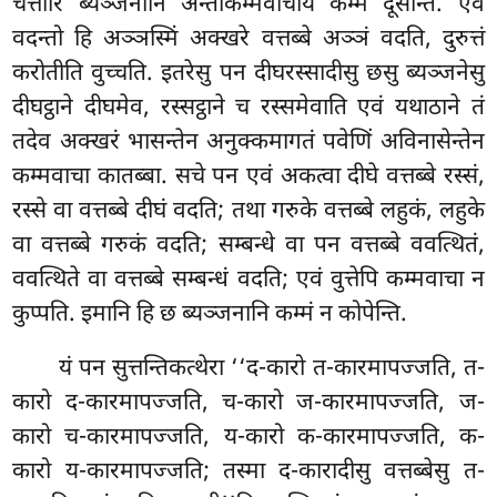
चत्तारि ब्यञ्जनानि अन्तोकम्मवाचाय कम्मं दूसेन्ति. एवं
वदन्तो हि अञ्ञस्मिं अक्खरे वत्तब्बे अञ्ञं वदति, दुरुत्तं
करोतीति वुच्चति. इतरेसु पन दीघरस्सादीसु छसु ब्यञ्जनेसु
दीघट्ठाने दीघमेव, रस्सट्ठाने च रस्समेवाति एवं यथाठाने तं
तदेव अक्खरं भासन्तेन अनुक्कमागतं पवेणिं अविनासेन्तेन
कम्मवाचा कातब्बा. सचे पन एवं अकत्वा दीघे वत्तब्बे रस्सं,
रस्से वा वत्तब्बे दीघं वदति; तथा गरुके वत्तब्बे लहुकं, लहुके
वा वत्तब्बे गरुकं वदति; सम्बन्धे वा पन वत्तब्बे ववत्थितं,
ववत्थिते वा वत्तब्बे सम्बन्धं वदति; एवं वुत्तेपि कम्मवाचा न
कुप्पति. इमानि हि छ ब्यञ्जनानि कम्मं न कोपेन्ति.
यं पन सुत्तन्तिकत्थेरा ‘‘द-कारो त-कारमापज्जति, त-
कारो द-कारमापज्जति, च-कारो ज-कारमापज्जति, ज-
कारो च-कारमापज्जति, य-कारो क-कारमापज्जति, क-
कारो य-कारमापज्जति; तस्मा द-कारादीसु वत्तब्बेसु त-