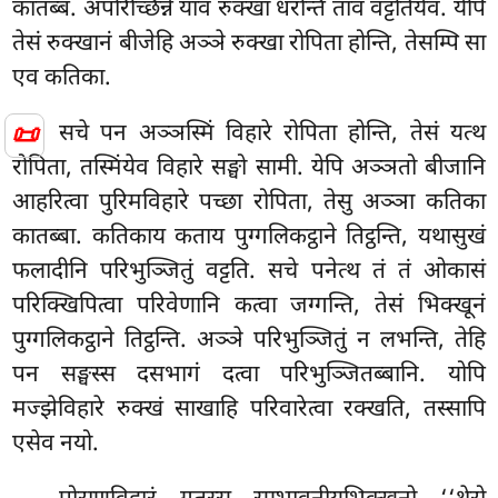
कातब्बं. अपरिच्छिन्ने याव रुक्खा धरन्ति ताव वट्टतियेव. येपि
तेसं रुक्खानं बीजेहि अञ्ञे रुक्खा रोपिता होन्ति, तेसम्पि सा
एव कतिका.
📜
सचे पन अञ्ञस्मिं विहारे रोपिता होन्ति, तेसं यत्थ
रोपिता, तस्मिंयेव विहारे सङ्घो सामी. येपि अञ्ञतो बीजानि
आहरित्वा पुरिमविहारे पच्छा रोपिता, तेसु अञ्ञा कतिका
कातब्बा. कतिकाय कताय पुग्गलिकट्ठाने तिट्ठन्ति, यथासुखं
फलादीनि परिभुञ्जितुं वट्टति. सचे पनेत्थ तं तं ओकासं
परिक्खिपित्वा परिवेणानि कत्वा जग्गन्ति, तेसं भिक्खूनं
पुग्गलिकट्ठाने तिट्ठन्ति. अञ्ञे परिभुञ्जितुं न लभन्ति, तेहि
पन सङ्घस्स दसभागं दत्वा परिभुञ्जितब्बानि. योपि
मज्झेविहारे रुक्खं साखाहि परिवारेत्वा रक्खति, तस्सापि
एसेव नयो.