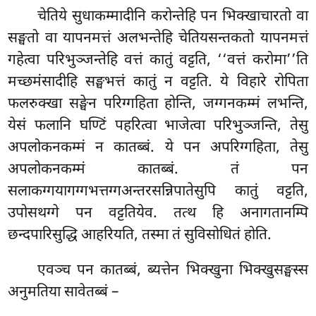
चेतिये सुधाकम्मादीनि करोन्तेहि पन भिक्खाचारतो वा
सङ्घतो वा यापनमत्तं अलभन्तेहि चेतियसन्तकतो यापनमत्तं
गहेत्वा परिभुञ्जन्तेहि वत्तं कातुं वट्टति, ‘‘वत्तं करोमा’’ति
मच्छमंसादीहि सङ्घभत्तं कातुं न वट्टति. ये विहारे रोपिता
फलरुक्खा सङ्घेन परिग्गहिता होन्ति, जग्गनकम्मं लभन्ति,
येसं फलानि घण्टिं पहरित्वा भाजेत्वा परिभुञ्जन्ति, तेसु
अपलोकनकम्मं न कातब्बं. ये पन अपरिग्गहिता, तेसु
अपलोकनकम्मं कातब्बं. तं पन
सलाकग्गयागग्गभत्तग्गअन्तरसन्निपातेसुपि कातुं वट्टति,
उपोसथग्गे पन वट्टतियेव. तत्थ हि अनागतानम्पि
छन्दपारिसुद्धि आहरियति, तस्मा तं सुविसोधितं होति.
एवञ्च पन कातब्बं, ब्यत्तेन भिक्खुना भिक्खुसङ्घस्स
अनुमतिया सावेतब्बं –