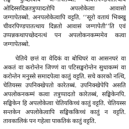
ओदिस्सदिन्नतत्रुप्पादतोपि अपलोकेत्वा आवासो
जग्गापेतब्बो. अनपलोकेत्वापि वट्टति. ‘‘सूरो वतायं भिक्खु
चीवरपिण्डपातत्थाय दिन्नतो आवासं जग्गापेती’’ति एवं
उप्पन्नकथापच्छेदनत्थं पन अपलोकनकम्ममेव कत्वा
जग्गापेतब्बो.
चेतिये
छत्तं वा वेदिकं वा बोधिघरं वा आसनघरं वा
अकतं वा करोन्तेन जिण्णं वा पटिसङ्खरोन्तेन सुधाकम्मं वा
करोन्तेन मनुस्से समादपेत्वा कातुं वट्टति. सचे कारको नत्थि,
चेतियस्स उपनिक्खेपतो कारेतब्बं. उपनिक्खेपेपि असति
अपलोकनकम्मं कत्वा तत्रुप्पादतो कारेतब्बं, सङ्घिकेनपि.
सङ्घिकेन हि अपलोकेत्वा चेतियकिच्चं कातुं वट्टति. चेतियस्स
सन्तकेन अपलोकेत्वापि सङ्घिककिच्चं कातुं न वट्टति.
तावकालिकं पन गहेत्वा पाकतिकं कातुं वट्टति.