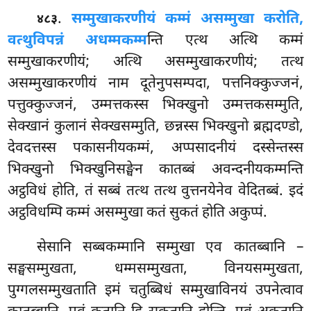
.
सम्मुखाकरणीयं कम्मं असम्मुखा करोति,
४८३
वत्थुविपन्नं अधम्मकम्म
न्ति एत्थ अत्थि कम्मं
सम्मुखाकरणीयं; अत्थि असम्मुखाकरणीयं; तत्थ
असम्मुखाकरणीयं नाम दूतेनुपसम्पदा, पत्तनिक्कुज्जनं,
पत्तुक्कुज्जनं, उम्मत्तकस्स भिक्खुनो उम्मत्तकसम्मुति,
सेक्खानं कुलानं सेक्खसम्मुति, छन्नस्स भिक्खुनो ब्रह्मदण्डो,
देवदत्तस्स पकासनीयकम्मं, अप्पसादनीयं दस्सेन्तस्स
भिक्खुनो भिक्खुनिसङ्घेन कातब्बं अवन्दनीयकम्मन्ति
अट्ठविधं होति, तं सब्बं तत्थ तत्थ वुत्तनयेनेव वेदितब्बं. इदं
अट्ठविधम्पि कम्मं असम्मुखा कतं सुकतं होति अकुप्पं.
सेसानि सब्बकम्मानि सम्मुखा एव कातब्बानि –
सङ्घसम्मुखता, धम्मसम्मुखता, विनयसम्मुखता,
पुग्गलसम्मुखताति इमं चतुब्बिधं सम्मुखाविनयं उपनेत्वाव