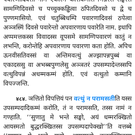
सामग्गिदिवसो च पच्चुक्कड्ढित्वा ठपितदिवसो च द्वे च
पुण्णमासियो. एवं चतुब्बिधम्पि पवारणादिवसं ठपेत्वा
अञ्ञस्मिं दिवसे पवारेन्तो अपवारणाय पवारेति नाम. इधापि
अप्पमत्तकस्स विवादस्स वूपसमे सामग्गिपवारणं कातुं न
लभन्ति, करोन्तेहि अपवारणाय पवारणा कता होति. अपिच
ऊनवीसतिवस्सं वा अन्तिमवत्थुं अज्झापन्नपुब्बं वा
एकादससु वा अभब्बपुग्गलेसु अञ्ञतरं उपसम्पादेन्तस्सपि
वत्थुविपन्नं अधम्मकम्मं होति. एवं वत्थुतो कम्मानि
विपज्जन्ति.
. ञत्तितो विपत्तियं पन
वत्थुं न परामसती
ति यस्स
४८४
उपसम्पदादिकम्मं
करोति, तं न परामसति, तस्स नामं न
गण्हाति. ‘‘सुणातु मे भन्ते सङ्घो, अयं धम्मरक्खितो
आयस्मतो बुद्धरक्खितस्स उपसम्पदापेक्खो’’ति वत्तब्बे