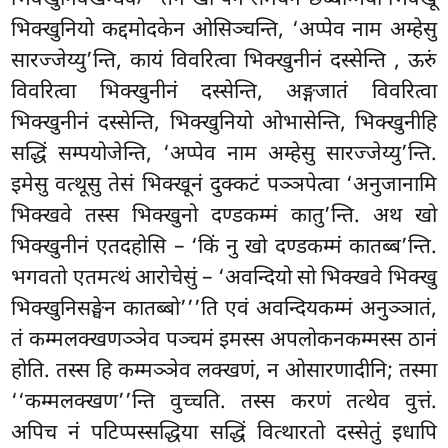
भिक्खुनियो कद्दमोदकेन ओसिञ्चन्ति, ‘अप्पेव नाम अम्हेसु
सारज्जेय्यु’न्ति, कायं विवरित्वा भिक्खुनीनं दस्सेन्ति
, ऊरुं
विवरित्वा भिक्खुनीनं दस्सेन्ति, अङ्गजातं विवरित्वा
भिक्खुनीनं दस्सेन्ति, भिक्खुनियो ओभासेन्ति, भिक्खुनीहि
सद्धिं सम्पयोजेन्ति, ‘अप्पेव नाम अम्हेसु सारज्जेय्यु’न्ति.
इमेसु वत्थूसु तेसं भिक्खूनं दुक्कटं पञ्ञपेत्वा ‘अनुजानामि
भिक्खवे तस्स भिक्खुनो दण्डकम्मं कातु’न्ति. अथ खो
भिक्खुनीनं एतदहोसि – ‘किं नु खो दण्डकम्मं कातब्ब’न्ति.
भगवतो एतमत्थं आरोचेसुं – ‘अवन्दियो सो भिक्खवे भिक्खु
भिक्खुनिसङ्घेन कातब्बो’’’ति एवं अवन्दियकम्मं अनुञ्ञातं,
तं कम्मलक्खणञ्ञेव पञ्चमं इमस्स अपलोकनकम्मस्स ठानं
होति. तस्स हि कम्मञ्ञेव लक्खणं, न ओसारणादीनि; तस्मा
‘‘कम्मलक्खण’’न्ति वुच्चति. तस्स करणं तत्थेव वुत्तं.
अपिच नं पटिप्पस्सद्धिया सद्धिं वित्थारतो दस्सेतुं इधापि