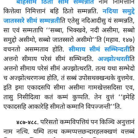
बहिसीमे ठितो सीमं सम्मन्नति
नाम निमित्तानि
कित्तेत्वा निमित्तानं बहि ठितो सम्मन्नति.
नदिया समुद्दे
जातस्सरे सीमं सम्मन्नती
ति एतेसु नदिआदीसु यं सम्मन्नति,
सा एवं सम्मतापि ‘‘सब्बा, भिक्खवे, नदी असीमा, सब्बो
समुद्दो असीमो, सब्बो जातस्सरो असीमो’’ति (महाव. १४७)
वचनतो असम्मताव होति.
सीमाय सीमं सम्भिन्दती
ति
अत्तनो सीमाय परेसं सीमं सम्भिन्दति.
अज्झोत्थरती
ति
अत्तनो सीमाय परेसं सीमं अज्झोत्थरति. तत्थ यथा सम्भेदो
च अज्झोत्थरणञ्च होति, तं सब्बं उपोसथक्खन्धके वुत्तमेव.
इति इमा एकादसपि सीमा असीमा गामखेत्तसदिसा एव,
तासु निसीदित्वा कतं कम्मं कुप्पति. तेन वुत्तं ‘‘इमेहि
एकादसहि आकारेहि सीमतो कम्मानि विपज्जन्ती’’ति.
. परिसतो कम्मविपत्तियं पन किञ्चि अनुत्तानं
४८७-४८८
नाम नत्थि. यम्पि तत्थ कम्मप्पत्तछन्दारहलक्खणं वत्तब्बं