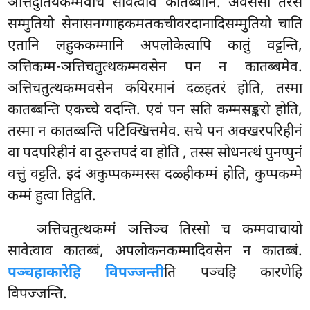
ञत्तिदुतियकम्मवाचं सावेत्वाव कातब्बानि. अवसेसा तेरस
सम्मुतियो सेनासनग्गाहकमतकचीवरदानादिसम्मुतियो
चाति
एतानि लहुककम्मानि अपलोकेत्वापि कातुं वट्टन्ति,
ञत्तिकम्म-ञत्तिचतुत्थकम्मवसेन पन न कातब्बमेव.
ञत्तिचतुत्थकम्मवसेन कयिरमानं दळ्हतरं होति, तस्मा
कातब्बन्ति एकच्चे वदन्ति. एवं पन सति कम्मसङ्करो होति,
तस्मा न कातब्बन्ति पटिक्खित्तमेव. सचे पन अक्खरपरिहीनं
वा पदपरिहीनं वा दुरुत्तपदं वा होति
, तस्स सोधनत्थं पुनप्पुनं
वत्तुं वट्टति. इदं अकुप्पकम्मस्स दळ्हीकम्मं होति, कुप्पकम्मे
कम्मं हुत्वा तिट्ठति.
ञत्तिचतुत्थकम्मं ञत्तिञ्च तिस्सो च कम्मवाचायो
सावेत्वाव कातब्बं, अपलोकनकम्मादिवसेन न कातब्बं.
पञ्चहाकारेहि विपज्जन्ती
ति पञ्चहि कारणेहि
विपज्जन्ति.