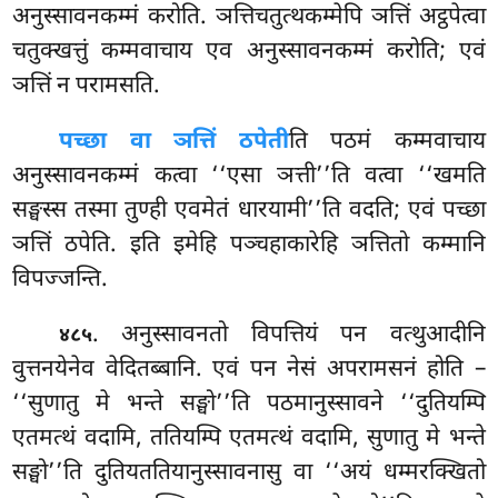
अनुस्सावनकम्मं करोति. ञत्तिचतुत्थकम्मेपि ञत्तिं अट्ठपेत्वा
चतुक्खत्तुं कम्मवाचाय एव अनुस्सावनकम्मं करोति; एवं
ञत्तिं न परामसति.
पच्छा वा ञत्तिं ठपेती
ति पठमं कम्मवाचाय
अनुस्सावनकम्मं कत्वा ‘‘एसा ञत्ती’’ति वत्वा ‘‘खमति
सङ्घस्स तस्मा तुण्ही एवमेतं धारयामी’’ति वदति; एवं पच्छा
ञत्तिं ठपेति. इति इमेहि पञ्चहाकारेहि ञत्तितो कम्मानि
विपज्जन्ति.
. अनुस्सावनतो विपत्तियं पन वत्थुआदीनि
४८५
वुत्तनयेनेव वेदितब्बानि. एवं पन नेसं अपरामसनं होति –
‘‘सुणातु मे भन्ते सङ्घो’’ति पठमानुस्सावने ‘‘दुतियम्पि
एतमत्थं वदामि, ततियम्पि एतमत्थं वदामि, सुणातु मे भन्ते
सङ्घो’’ति दुतियततियानुस्सावनासु वा ‘‘अयं धम्मरक्खितो