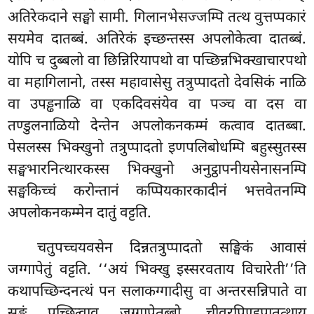
अतिरेकदाने सङ्घो सामी. गिलानभेसज्जम्पि तत्थ वुत्तप्पकारं
सयमेव दातब्बं. अतिरेकं इच्छन्तस्स अपलोकेत्वा दातब्बं.
योपि च दुब्बलो वा छिन्निरियापथो वा पच्छिन्नभिक्खाचारपथो
वा महागिलानो, तस्स महावासेसु तत्रुप्पादतो देवसिकं नाळि
वा उपड्ढनाळि वा एकदिवसंयेव वा पञ्च वा दस वा
तण्डुलनाळियो देन्तेन अपलोकनकम्मं कत्वाव दातब्बा.
पेसलस्स भिक्खुनो तत्रुप्पादतो इणपलिबोधम्पि बहुस्सुतस्स
सङ्घभारनित्थारकस्स भिक्खुनो अनुट्ठापनीयसेनासनम्पि
सङ्घकिच्चं करोन्तानं कप्पियकारकादीनं भत्तवेतनम्पि
अपलोकनकम्मेन
दातुं वट्टति.
चतुपच्चयवसेन दिन्नतत्रुप्पादतो सङ्घिकं आवासं
जग्गापेतुं वट्टति. ‘‘अयं भिक्खु इस्सरवताय विचारेती’’ति
कथापच्छिन्दनत्थं पन सलाकग्गादीसु वा अन्तरसन्निपाते वा
सङ्घं पुच्छित्वाव
जग्गापेतब्बो. चीवरपिण्डपातत्थाय