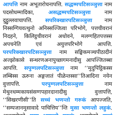
आपत्ति
नाम अभूतारोचनापत्ति.
सद्धम्मपटिसञ्ञुत्ता
नाम
पदसोधम्मादिका,
असद्धम्मपटिसञ्ञुत्ता
नाम
दुट्ठुल्लवाचापत्ति.
सपरिक्खारपटिसञ्ञुत्ता
नाम
निस्सग्गियवत्थुनो अनिस्सज्जित्वा परिभोगे, पत्तचीवरानं
निदहने, किलिट्ठचीवरानं अधोवने, मलग्गहितपत्तस्स
अपचनेति एवं अयुत्तपरिभोगे आपत्ति.
परपरिक्खारपटिसञ्ञुत्ता
नाम सङ्घिकमञ्चपीठादीनं
अज्झोकासे सन्थरणअनापुच्छागमनादीसु आपज्जितब्बा
आपत्ति.
सपुग्गलपटिसञ्ञुत्ता
नाम ‘‘मुदुपिट्ठिकस्स
लम्बिस्स ऊरुना अङ्गजातं पीळेन्तस्सा’’तिआदिना नयेन
वुत्तापत्ति.
परपुग्गलपटिसञ्ञुत्ता
नाम
मेथुनधम्मकायसंसग्गपहारदानादीसु वुत्तापत्ति,
‘‘सिखरणीसी’’ति
सच्चं भणन्तो गरुकं
आपज्जति,
‘‘सम्पजानमुसावादे पाचित्तिय’’न्ति
मुसा भणन्तो लहुकं
.