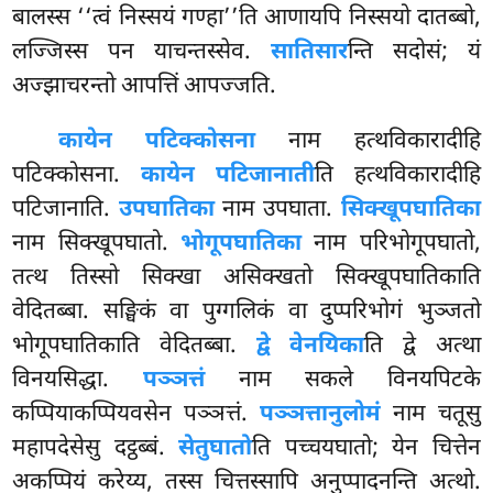
बालस्स ‘‘त्वं निस्सयं गण्हा’’ति आणायपि निस्सयो दातब्बो,
लज्जिस्स पन याचन्तस्सेव.
सातिसार
न्ति सदोसं; यं
अज्झाचरन्तो आपत्तिं आपज्जति.
कायेन पटिक्कोसना
नाम हत्थविकारादीहि
पटिक्कोसना.
कायेन पटिजानाती
ति हत्थविकारादीहि
पटिजानाति.
उपघातिका
नाम उपघाता.
सिक्खूपघातिका
नाम सिक्खूपघातो.
भोगूपघातिका
नाम परिभोगूपघातो,
तत्थ तिस्सो सिक्खा असिक्खतो सिक्खूपघातिकाति
वेदितब्बा. सङ्घिकं वा पुग्गलिकं वा दुप्परिभोगं भुञ्जतो
भोगूपघातिकाति वेदितब्बा.
द्वे वेनयिका
ति द्वे अत्था
विनयसिद्धा.
पञ्ञत्तं
नाम सकले विनयपिटके
कप्पियाकप्पियवसेन पञ्ञत्तं.
पञ्ञत्तानुलोमं
नाम चतूसु
महापदेसेसु दट्ठब्बं.
सेतुघातो
ति
पच्चयघातो; येन चित्तेन
अकप्पियं करेय्य, तस्स चित्तस्सापि अनुप्पादनन्ति अत्थो.