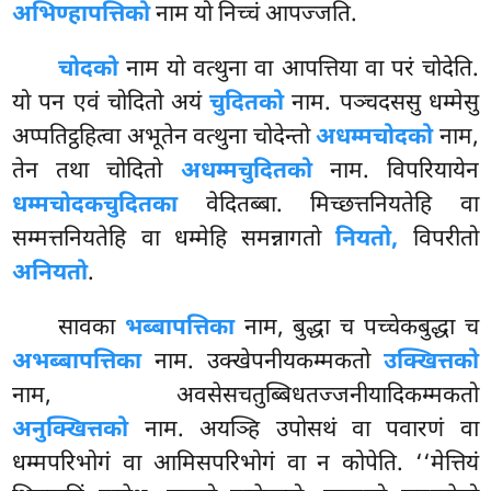
अभिण्हापत्तिको
नाम यो निच्चं आपज्जति.
चोदको
नाम यो वत्थुना वा आपत्तिया वा परं चोदेति.
यो पन एवं चोदितो अयं
चुदितको
नाम. पञ्चदससु धम्मेसु
अप्पतिट्ठहित्वा अभूतेन वत्थुना चोदेन्तो
अधम्मचोदको
नाम,
तेन तथा चोदितो
अधम्मचुदितको
नाम. विपरियायेन
धम्मचोदकचुदितका
वेदितब्बा. मिच्छत्तनियतेहि वा
सम्मत्तनियतेहि वा धम्मेहि समन्नागतो
नियतो,
विपरीतो
अनियतो
.
सावका
भब्बापत्तिका
नाम, बुद्धा च पच्चेकबुद्धा च
अभब्बापत्तिका
नाम. उक्खेपनीयकम्मकतो
उक्खित्तको
नाम, अवसेसचतुब्बिधतज्जनीयादिकम्मकतो
अनुक्खित्तको
नाम. अयञ्हि उपोसथं वा पवारणं वा
धम्मपरिभोगं वा आमिसपरिभोगं वा न कोपेति. ‘‘मेत्तियं