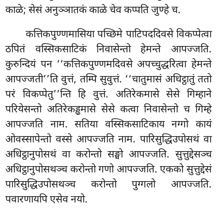
काळे; सेसं अनुञ्ञातकं काळे चेव कप्पति जुण्हे च.
कत्तिकपुण्णमासिया
पच्छिमे पाटिपददिवसे विकप्पेत्वा
ठपितं वस्सिकसाटिकं निवासेन्तो हेमन्ते आपज्जति.
कुरुन्दियं पन ‘‘कत्तिकपुण्णमदिवसे अपच्चुद्धरित्वा हेमन्ते
आपज्जती’’ति
वुत्तं, तम्पि सुवुत्तं. ‘‘चातुमासं अधिट्ठातुं ततो
परं विकप्पेतु’’न्ति हि वुत्तं. अतिरेकमासे सेसे गिम्हाने
परियेसन्तो अतिरेकड्ढमासे सेसे कत्वा निवासेन्तो च गिम्हे
आपज्जति नाम. सतिया वस्सिकसाटिकाय नग्गो कायं
ओवस्सापेन्तो वस्से आपज्जति नाम. पारिसुद्धिउपोसथं वा
अधिट्ठानुपोसथं वा करोन्तो सङ्घो आपज्जति. सुत्तुद्देसञ्च
अधिट्ठानुपोसथञ्च करोन्तो गणो आपज्जति. एकको सुत्तुद्देसं
पारिसुद्धिउपोसथञ्च करोन्तो पुग्गलो आपज्जति.
पवारणायपि एसेव नयो.