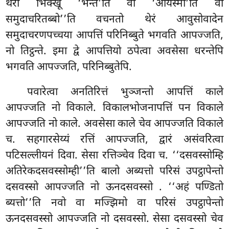
थेरो भिक्खू ‘भन्ते’ति वा ‘आयस्मा’ति वा
समुदाचरितब्बो’’ति वचनतो थेरं आवुसोवादेन
समुदाचरणपच्चया आपत्तिं परिनिब्बुते भगवति आपज्जति,
नो तिट्ठन्ते. इमा द्वे आपत्तियो ठपेत्वा अवसेसा धरन्तेपि
भगवति आपज्जति, परिनिब्बुतेपि.
पवारेत्वा अनतिरित्तं भुञ्जन्तो आपत्तिं काले
आपज्जति नो विकाले. विकालभोजनापत्तिं
पन विकाले
आपज्जति नो काले. अवसेसा
काले चेव आपज्जति विकाले
च. सहगारसेय्यं रत्तिं आपज्जति, द्वारं असंवरित्वा
पटिसल्लीयनं दिवा. सेसा रत्तिञ्चेव दिवा च. ‘‘दसवस्सोम्हि
अतिरेकदसवस्सोम्ही’’ति बालो अब्यत्तो परिसं उपट्ठापेन्तो
दसवस्सो आपज्जति नो ऊनदसवस्सो
. ‘‘अहं पण्डितो
ब्यत्तो’’ति नवो वा मज्झिमो वा परिसं उपट्ठापेन्तो
ऊनदसवस्सो आपज्जति नो दसवस्सो. सेसा दसवस्सो चेव