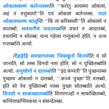
ओकासकम्मं कारेन्तस्सा
ति ‘‘करोतु आयस्मा ओकासं,
अहं तं वत्तुकामो’’ति एवं ओकासं कारेन्तस्स.
नालं
ओकासकम्मं कातु
न्ति ‘‘किं त्वं करिस्ससी’’ति ओकासो न
कातब्बो.
सवचनीयं नादातब्ब
न्ति वचनं न आदातब्बं,
वचनम्पि न सोतब्बं; यत्थ गहेत्वा गन्तुकामो होति, न तत्थ
गन्तब्बन्ति अत्थो.
तीहङ्गेहि समन्नागतस्स भिक्खुनो विनयो
ति यं सो
जानाति, सो तस्स विनयो नाम होति; सो न पुच्छितब्बोति
अत्थो.
अनुयोगो न दातब्बो
ति ‘‘इदं कप्पती’’ति पुच्छन्तस्स
पुच्छाय ओकासो न दातब्बो, ‘‘अञ्ञं पुच्छा’’ति वत्तब्बो.
इति सो नेव पुच्छितब्बो नास्स पुच्छा सोतब्बाति अत्थो.
विनयो न साकच्छातब्बो
ति विनयपञ्हो न साकच्छितब्बो,
कप्पियाकप्पियकथा न संसन्देतब्बा.