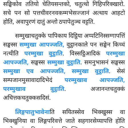
सङ्घिकोव ततियो चेतियसन्तको, चतुत्थो गिहिपरिक्खारो.
सचे पन सो पत्तचीवरनवकम्मभेसज्जानं अत्थाय आहटो
होति, अवापुरणं दातुं अन्तो ठपापेतुञ्च वट्टति.
सम्मुखाचतुक्के पापिकाय दिट्ठिया अप्पटिनिस्सग्गापत्तिं
सङ्घस्स
सम्मुखा आपज्जति,
वुट्ठानकाले पन सङ्घेन किच्चं
नत्थीति
परम्मुखा वुट्ठाति
. विस्सट्ठिआदिकं
परम्मुखा
आपज्जति,
सङ्घस्स
सम्मुखा वुट्ठाति
. समनुभासनं सङ्घस्स
सम्मुखा एव आपज्जति, सम्मुखा वुट्ठाति
. सेसं
सम्पजानमुसावादादिभेदं
परम्मुखाव आपज्जति,
परम्मुखाव वुट्ठाति
. अजानन्तचतुक्कं
अचित्तकचतुक्कसदिसं.
लिङ्गपातुभावेना
ति सयितस्सेव भिक्खुस्स वा
भिक्खुनिया वा लिङ्गपरिवत्ते जाते सहगारसेय्यापत्ति होति