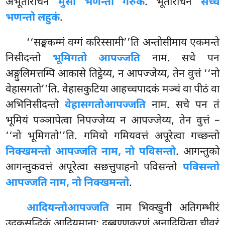
अभूतारोचने
मुसा भणन्तो गरुकं
. भूतारोचने
सच्चं
भणन्तो लहुकं
.
‘‘सङ्घकम्मं वग्गं करिस्सामी’’ति अन्तोसीमाय एकमन्ते
निसीदन्तो
भूमिगतो आपज्जति
नाम. सचे पन
अङ्गुलिमत्तम्पि आकासे तिट्ठेय्य, न आपज्जेय्य, तेन वुत्तं ‘‘नो
वेहासगतो’’ति. वेहासकुटिया आहच्चपादकं मञ्चं वा पीठं वा
अभिनिसीदन्तो
वेहासगतो
आपज्जति
नाम. सचे पन तं
भूमियं पञ्ञापेत्वा निपज्जेय्य न आपज्जेय्य, तेन वुत्तं –
‘‘नो भूमिगतो’’ति. गमियो गमियवत्तं अपूरेत्वा गच्छन्तो
निक्खमन्तो आपज्जति नाम, नो पविसन्तो
. आगन्तुको
आगन्तुकवत्तं अपूरेत्वा सछत्तुपाहनो पविसन्तो
पविसन्तो
आपज्जति नाम, नो निक्खमन्तो
.
आदियन्तो
आपज्जति
नाम भिक्खुनी अतिगम्भीरं
उदकसुद्धिकं
आदियमाना; दुब्बण्णकरणं अनादियित्वा चीवरं