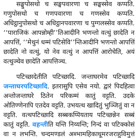
सङ्घुपोसथो च सङ्घपवारणा च सङ्घस्सेव कप्पति.
गणुपोसथो च गणपवारणा च गणस्सेव कप्पति.
अधिट्ठानुपोसथो च अधिट्ठानपवारणा च पुग्गलस्सेव कप्पति.
‘‘पाराजिकं आपन्नोम्ही’’तिआदीनि भणन्तो वत्थुं छादेति न
आपत्तिं, ‘‘मेथुनं धम्मं पटिसेवि’’न्तिआदीनि भणन्तो आपत्तिं
छादेति नो वत्थुं, यो नेव वत्थुं न आपत्तिं आरोचेति, अयं
वत्थुञ्चेव छादेति आपत्तिञ्च.
पटिच्छादेतीति पटिच्छादि. जन्ताघरमेव पटिच्छादि
जन्ताघरपटिच्छादि
. इतरासुपि एसेव नयो. द्वारं पिदहित्वा
अन्तोजन्ताघरे ठितेन परिकम्मं कातुं वट्टति. उदके
ओतिण्णेनापि एतदेव वट्टति. उभयत्थ खादितुं भुञ्जितुं वा न
वट्टति. वत्थपटिच्छादि सब्बकप्पियताय पटिच्छन्नेन सब्बं
कातुं वट्टति.
वहन्ती
ति यन्ति निय्यन्ति; निन्दं वा पटिक्कोसं
वा न लभन्ति. चन्दमण्डलं अब्भामहिकाधूमरजराहुविमुत्तं