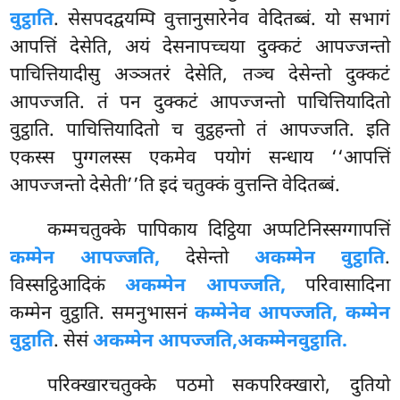
वुट्ठाति
. सेसपदद्वयम्पि वुत्तानुसारेनेव वेदितब्बं. यो सभागं
आपत्तिं देसेति, अयं देसनापच्चया दुक्कटं आपज्जन्तो
पाचित्तियादीसु अञ्ञतरं देसेति, तञ्च देसेन्तो दुक्कटं
आपज्जति. तं पन दुक्कटं आपज्जन्तो पाचित्तियादितो
वुट्ठाति. पाचित्तियादितो च वुट्ठहन्तो तं आपज्जति. इति
एकस्स पुग्गलस्स एकमेव पयोगं सन्धाय ‘‘आपत्तिं
आपज्जन्तो देसेती’’ति इदं चतुक्कं वुत्तन्ति वेदितब्बं.
कम्मचतुक्के पापिकाय दिट्ठिया अप्पटिनिस्सग्गापत्तिं
कम्मेन आपज्जति,
देसेन्तो
अकम्मेन वुट्ठाति
.
विस्सट्ठिआदिकं
अकम्मेन आपज्जति,
परिवासादिना
कम्मेन वुट्ठाति. समनुभासनं
कम्मेनेव आपज्जति, कम्मेन
वुट्ठाति
. सेसं
अकम्मेन आपज्जति,
अकम्मेन
वुट्ठाति.
परिक्खारचतुक्के पठमो
सकपरिक्खारो, दुतियो