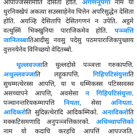
आपज्जिस्सामीति देसिता होति.
अगणनूपगा
नाम या
धुरनिक्खेपं अकत्वा सउस्साहेनेव चित्तेन अपरिसुद्धेन देसिता
होति. अयञ्हि देसितापि देसितगणनं न उपेति. अट्ठमे
वत्थुस्मिं भिक्खुनिया पाराजिकमेव होति.
पञ्ञत्ति
जानितब्बा
तिआदीसु नवसु पदेसु पठमपाराजिकपुच्छाय
वुत्तनयेनेव विनिच्छयो वेदितब्बो.
थुल्लवज्जा
ति थुल्लदोसे पञ्ञत्ता गरुकापत्ति.
अथुल्लवज्जा
ति लहुकापत्ति.
गिहिपटिसंयुत्ता
ति
सुधम्मत्थेरस्स आपत्ति, या च धम्मिकस्स पटिस्सवस्स
असच्चापने आपत्ति, अवसेसा
न गिहिपटिसंयुत्ता
.
पञ्चानन्तरियकम्मापत्ति
नियता,
सेसा
अनियता
.
आदिकरो
ति सुदिन्नत्थेरादि आदिकम्मिको.
अनादिकरो
ति
मक्कटिसमणादि अनुपञ्ञत्तिकारको.
अधिच्चापत्तिको
नाम यो कदाचि करहचि आपत्तिं आपज्जति.