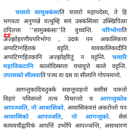
चत्तारो सामुक्कंसा
ति चत्तारो महापदेसा, ते हि
भगवता अनुप्पन्ने वत्थुम्हि सयं उक्कंसित्वा उक्खिपित्वा
ठपितत्ता ‘‘सामुक्कंसा’’ति वुच्चन्ति.
परिभोगा
ति
📜
अज्झोहरणीयपरिभोगा
, उदकं पन अकालिकत्ता
अप्पटिग्गहितकं वट्टति. यावकालिकादीनि
अप्पटिग्गहितकानि अज्झोहरितुं न वट्टन्ति.
चत्तारि
महाविकटानि
कालोदिस्सत्ता यथावुत्ते काले वट्टन्ति.
उपासको सीलवा
ति पञ्च वा दस
वा सीलानि गोपयमानो.
आगन्तुकादिचतुक्के सछत्तुपाहनो ससीसं पारुतो
विहारं पविसन्तो तत्थ विचरन्तो च
आगन्तुकोव
आपज्जति, नो आवासिको
. आवासिकवत्तं अकरोन्तो पन
आवासिको आपज्जति, नो आगन्तुको
. सेसं
कायवचीद्वारिकं आपत्तिं उभोपि आपज्जन्ति, असाधारणं