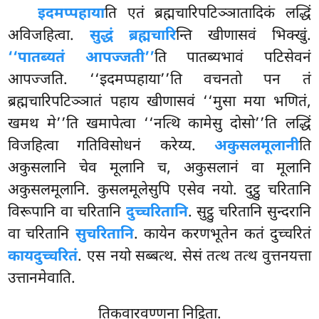
इदमप्पहाया
ति एतं ब्रह्मचारिपटिञ्ञातादिकं लद्धिं
अविजहित्वा.
सुद्धं ब्रह्मचारि
न्ति खीणासवं भिक्खुं.
‘‘पातब्यतं आपज्जती’’
ति पातब्यभावं पटिसेवनं
आपज्जति. ‘‘इदमप्पहाया’’ति वचनतो पन तं
ब्रह्मचारिपटिञ्ञातं पहाय खीणासवं ‘‘मुसा मया भणितं,
खमथ मे’’ति
खमापेत्वा ‘‘नत्थि कामेसु दोसो’’ति लद्धिं
विजहित्वा गतिविसोधनं करेय्य.
अकुसलमूलानी
ति
अकुसलानि चेव मूलानि च, अकुसलानं वा मूलानि
अकुसलमूलानि. कुसलमूलेसुपि एसेव नयो. दुट्ठु चरितानि
विरूपानि वा चरितानि
दुच्चरितानि
. सुट्ठु चरितानि सुन्दरानि
वा चरितानि
सुचरितानि
. कायेन करणभूतेन कतं दुच्चरितं
कायदुच्चरितं
. एस नयो सब्बत्थ. सेसं तत्थ तत्थ वुत्तनयत्ता
उत्तानमेवाति.
तिकवारवण्णना निट्ठिता.