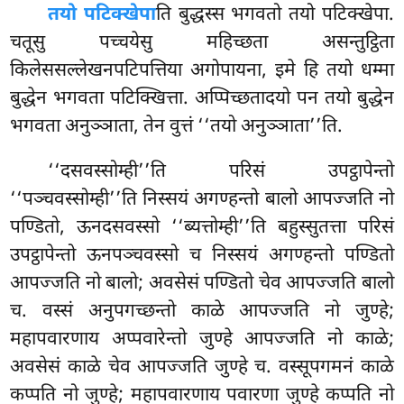
तयो पटिक्खेपा
ति बुद्धस्स भगवतो तयो पटिक्खेपा.
चतूसु पच्चयेसु महिच्छता असन्तुट्ठिता
किलेससल्लेखनपटिपत्तिया अगोपायना, इमे हि तयो धम्मा
बुद्धेन भगवता पटिक्खित्ता. अप्पिच्छतादयो पन तयो बुद्धेन
भगवता अनुञ्ञाता, तेन वुत्तं ‘‘तयो अनुञ्ञाता’’ति.
‘‘दसवस्सोम्ही’’ति परिसं उपट्ठापेन्तो
‘‘पञ्चवस्सोम्ही’’ति निस्सयं अगण्हन्तो बालो आपज्जति नो
पण्डितो, ऊनदसवस्सो ‘‘ब्यत्तोम्ही’’ति बहुस्सुतत्ता परिसं
उपट्ठापेन्तो ऊनपञ्चवस्सो च निस्सयं अगण्हन्तो पण्डितो
आपज्जति नो बालो; अवसेसं पण्डितो चेव आपज्जति बालो
च. वस्सं अनुपगच्छन्तो काळे आपज्जति नो जुण्हे;
महापवारणाय अप्पवारेन्तो जुण्हे आपज्जति नो काळे;
अवसेसं काळे चेव आपज्जति जुण्हे च. वस्सूपगमनं काळे
कप्पति नो जुण्हे; महापवारणाय पवारणा जुण्हे कप्पति नो