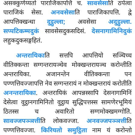
असक्कुणेय्यतो पाराजिकापत्ति च.
सावसेसा
ति ठपेत्वा
पाराजिकं सेसा.
अनवसेसा
ति पाराजिकापत्ति. द्वे
आपत्तिक्खन्धा
दुट्ठुल्ला;
अवसेसा
अदुट्ठुल्ला.
सप्पटिकम्मदुकं
सावसेसदुकसदिसं.
देसनागामिनिदुकं
लहुकदुकसङ्गहितं.
अन्तरायिका
ति सत्तपि आपत्तियो सञ्चिच्च
वीतिक्कन्ता सग्गन्तरायञ्चेव मोक्खन्तरायञ्च करोन्तीति
अन्तरायिका. अजानन्तेन वीतिक्कन्ता पन
पण्णत्तिवज्जापत्ति नेव सग्गन्तरायं न मोक्खन्तरायं करोतीति
अनन्तरायिका
. अन्तरायिकं आपन्नस्सापि देसनागामिनिं
देसेत्वा वुट्ठानगामिनितो वुट्ठाय सुद्धिपत्तस्स सामणेरभूमियं
ठितस्स च अवारितो सग्गमोक्खमग्गोति.
सावज्जपञ्ञत्ती
ति लोकवज्जा.
अनवज्जपञ्ञत्ती
ति
पण्णत्तिवज्जा.
किरियतो समुट्ठिता
नाम यं करोन्तो