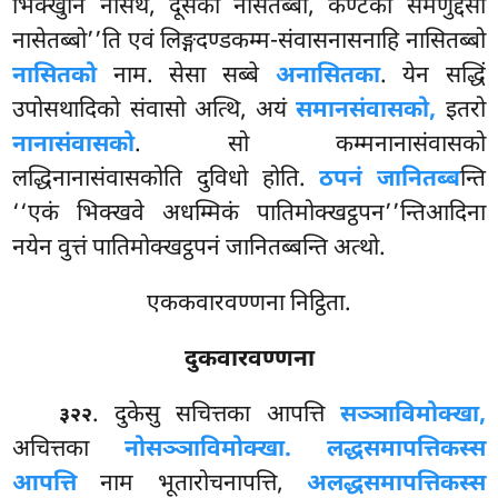
भिक्खुनिं नासेथ, दूसको नासेतब्बो, कण्टको समणुद्देसो
नासेतब्बो’’ति एवं लिङ्गदण्डकम्म-संवासनासनाहि नासितब्बो
नासितको
नाम. सेसा सब्बे
अनासितका
. येन सद्धिं
उपोसथादिको संवासो अत्थि, अयं
समानसंवासको,
इतरो
नानासंवासको
. सो कम्मनानासंवासको
लद्धिनानासंवासकोति दुविधो होति.
ठपनं जानितब्ब
न्ति
‘‘एकं भिक्खवे अधम्मिकं पातिमोक्खट्ठपन’’न्तिआदिना
नयेन वुत्तं पातिमोक्खट्ठपनं जानितब्बन्ति अत्थो.
एककवारवण्णना निट्ठिता.
दुकवारवण्णना
. दुकेसु सचित्तका आपत्ति
सञ्ञाविमोक्खा,
३२२
अचित्तका
नोसञ्ञाविमोक्खा. लद्धसमापत्तिकस्स
आपत्ति
नाम भूतारोचनापत्ति,
अलद्धसमापत्तिकस्स