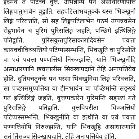
इदमेव तं पटिच्च वुत्तं. उभिन्नम्पि पन असाधारणापत्ति
लिङ्गपातुभावेन वुट्ठाति. सहपटिलाभचतुक्के यस्स भिक्खुनो
लिङ्गं परिवत्तति, सो सह लिङ्गपटिलाभेन पठमं उप्पन्नवसेन
सेट्ठभावेन च पुरिमं पुरिसलिङ्गं जहति, पच्छिमे इत्थिलिङ्गे
पतिट्ठाति, पुरिसकुत्तपुरिसाकारादिवसेन पवत्ता
कायवचीविञ्ञत्तियो पटिप्पस्सम्भन्ति, भिक्खूति वा पुरिसोति
वा एवं पवत्ता पण्णत्तियो
निरुज्झन्ति, यानि भिक्खुनीहि
असाधारणानि छचत्तालीस सिक्खापदानि तेहि अनापत्तियेव
होति. दुतियचतुक्के पन यस्सा भिक्खुनिया लिङ्गं परिवत्तति,
सा पच्छासमुप्पत्तिया वा हीनभावेन वा पच्छिमन्ति सङ्ख्यं
गतं इत्थिलिङ्गं जहति, वुत्तप्पकारेन पुरिमन्ति सङ्ख्यं गते
पुरिसलिङ्गे पतिट्ठाति. वुत्तविपरीता विञ्ञत्तियो
पटिप्पस्सम्भन्ति, भिक्खुनीति वा इत्थीति वा एवं पवत्ता
पण्णत्तियोपि निरुज्झन्ति, यानि भिक्खूहि असाधारणानि
सतं तिंसञ्च सिक्खापदानि, तेहि अनापत्तियेव होति.