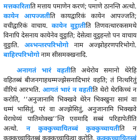
मत्तकारिता
ति मत्ताय
पमाणेन करणं; पमाणे ठानन्ति अत्थो.
कायेन आपज्जती
ति कायद्वारिकं कायेन आपज्जति;
वचीद्वारिकं वाचाय.
कायेन वुट्ठाती
ति तिणवत्थारकसमथे
विनापि देसनाय कायेनेव वुट्ठाति; देसेत्वा वुट्ठहन्तो पन वाचाय
वुट्ठाति.
अब्भन्तरपरिभोगो
नाम अज्झोहरणपरिभोगो.
बाहिरपरिभोगो
नाम सीसमक्खनादि.
अनागतं भारं वहती
ति अथेरोव समानो थेरेहि
वहितब्बं बीजनगाहधम्मज्झेसनादिभारं वहति; तं नित्थरितुं
वीरियं आरभति.
आगतं भारं न वहती
ति थेरो थेरकिच्चं न
करोति, ‘‘अनुजानामि भिक्खवे थेरेन भिक्खुना सामं वा
धम्मं भासितुं, परं वा अज्झेसितुं, अनुजानामि भिक्खवे
थेराधेय्यं पातिमोक्ख’’न्ति एवमादि सब्बं परिहापेतीति
अत्थो.
न कुक्कुच्चायितब्बं कुक्कुच्चायती
ति न
कुक्कुच्चायितब्बं कुक्कुच्चायित्वा करोति.
कुक्कुच्चायितब्बं