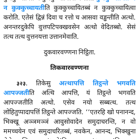
न कुक्कुच्चायती
ति कुक्कुच्चायितब्बं न कुक्कुच्चायित्वा
करोति. एतेसं द्विन्नं दिवा च रत्तो च आसवा वड्ढन्तीति अत्थो.
अनन्तरदुकेपि वुत्तपटिपक्खवसेन अत्थो वेदितब्बो. सेसं
तत्थ तत्थ वुत्तनयत्ता उत्तानमेवाति.
दुकवारवण्णना निट्ठिता.
तिकवारवण्णना
. तिकेसु
अत्थापत्ति तिट्ठन्ते भगवति
३२३
आपज्जती
ति अत्थि आपत्ति, यं तिट्ठन्ते भगवति
आपज्जतीति अत्थो. एसेव नयो सब्बत्थ. तत्थ
लोहितुप्पादापत्तिं तिट्ठन्ते आपज्जति. ‘‘एतरहि खो पनानन्द,
भिक्खू अञ्ञमञ्ञं आवुसोवादेन समुदाचरन्ति, न वो
ममच्चयेन एवं समुदाचरितब्बं, नवकेन, आनन्द, भिक्खुना