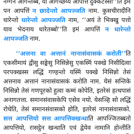
नग्गेन आगन्तब्बं, यो आगच्छेय्य आपत्ति दुक्कटस्सा’’ति इमं
पन आपत्तिं
न छादेन्तो आपज्जति
नाम. कुसचीरादीनि
धारेन्तो
धारेन्तो आपज्जति
नाम, ‘‘अयं ते भिक्खु पत्तो
याव भेदनाय धारेतब्बो’’ति इमं आपत्तिं
न धारेन्तो
आपज्जति
नाम.
‘‘अत्तना वा अत्तानं नानासंवासकं करोती’’
ति
एकसीमायं द्वीसु सङ्घेसु निसिन्नेसु एकस्मिं पक्खे निसीदित्वा
परपक्खस्स लद्धिं गण्हन्तो यस्मिं
पक्खे निसिन्नो तेसं
अत्तनाव अत्तानं नानासंवासकं करोति नाम. येसं सन्तिके
निसिन्नो तेसं गणपूरको हुत्वा कम्मं कोपेति, इतरेसं हत्थपासं
अनागतत्ता. समानसंवासकेपि एसेव
नयो. येसञ्हि सो लद्धिं
रोचेति, तेसं समानसंवासको होति, इतरेसं नानासंवासको.
सत्त आपत्तियो सत्त आपत्तिक्खन्धा
ति आपज्जितब्बतो
आपत्तियो, रासट्ठेन खन्धाति एवं द्वेयेव नामानि होन्तीति