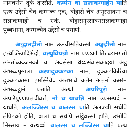
नामवसेन दुकं दस्सितं.
कम्मेन वा सलाकग्गाहेन वा
ति
एत्थ उद्देसो चेव कम्मञ्च एकं, वोहारो चेव अनुस्सावना च
सलाकग्गाहो च एकं, वोहारानुस्सावनसलाकग्गाहा
पुब्बभागा, कम्मञ्चेव उद्देसो च पमाणं.
अद्धानहीनो
नाम ऊनवीसतिवस्सो.
अङ्गहीनो
नाम
हत्थच्छिन्नादिभेदो.
वत्थुविपन्नो
नाम पण्डको तिरच्छानगतो
उभतोब्यञ्जनको च. अवसेसा थेय्यसंवासकादयो अट्ठ
अभब्बपुग्गला
करणदुक्कटका
नाम. दुक्कटकिरिया
दुक्कटकम्मा, इमस्मिंयेव अत्तभावे कतेन अत्तनो कम्मेन
अभब्बट्ठानं पत्ताति अत्थो.
अपरिपूरो
नाम
अपरिपुण्णपत्तचीवरो.
नो च याचति
नाम उपसम्पदं न
याचति.
अलज्जिस्स च बालस्स चा
ति अलज्जी सचेपि
तेपिटको होति, बालो च सचेपि सट्ठिवस्सो होति, उभोपि
निस्साय न वत्थब्बं.
बालस्स च लज्जिस्स चा
ति एत्थ