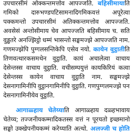
उपचारसीमं ओक्कन्तमत्तोव आपज्जति.
बहिसीमाया
ति
गमिको
दारुभण्डपटिसामनादिगमिकवत्तं अपूरेत्वा
पक्कमन्तो उपचारसीमं अतिक्कन्तमत्तोव आपज्जति.
अवसेसं अन्तोसीमाय चेव आपज्जति बहिसीमाय च. सति
वुड्ढतरे अनज्झिट्ठो धम्मं भासन्तो सङ्घमज्झे आपज्जति नाम.
गणमज्झेपि पुग्गलसन्तिकेपि एसेव नयो.
कायेन वुट्ठाती
ति
तिणवत्थारकसमथेन वुट्ठाति. कायं अचालेत्वा वाचाय
देसेन्तस्स वाचाय वुट्ठाति. वचीसम्पयुत्तं कायकिरियं कत्वा
देसेन्तस्स कायेन वाचाय वुट्ठाति नाम. सङ्घमज्झे
देसनागामिनीपि वुट्ठानगामिनीपि वुट्ठाति. गणपुग्गलमज्झे पन
देसनागामिनीयेव वुट्ठाति.
आगाळ्हाय चेतेय्या
ति आगाळ्हाय दळ्हभावाय
चेतेय्य; तज्जनीयकम्मादिकतस्स वत्तं न पूरयतो इच्छमानो
सङ्घो उक्खेपनीयकम्मं करेय्याति अत्थो.
अलज्जी च होति