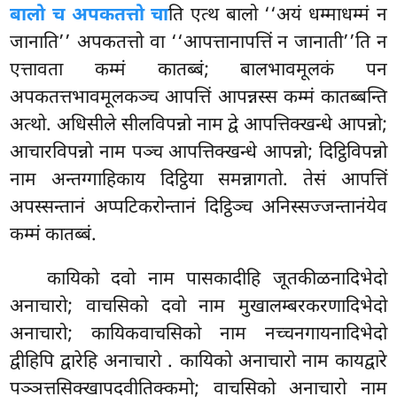
बालो च अपकतत्तो चा
ति एत्थ बालो ‘‘अयं धम्माधम्मं न
जानाति’’ अपकतत्तो वा ‘‘आपत्तानापत्तिं न जानाती’’ति न
एत्तावता कम्मं कातब्बं; बालभावमूलकं पन
अपकतत्तभावमूलकञ्च आपत्तिं आपन्नस्स कम्मं कातब्बन्ति
अत्थो. अधिसीले सीलविपन्नो नाम द्वे आपत्तिक्खन्धे आपन्नो;
आचारविपन्नो नाम पञ्च आपत्तिक्खन्धे आपन्नो; दिट्ठिविपन्नो
नाम अन्तग्गाहिकाय दिट्ठिया समन्नागतो. तेसं आपत्तिं
अपस्सन्तानं अप्पटिकरोन्तानं दिट्ठिञ्च अनिस्सज्जन्तानंयेव
कम्मं कातब्बं.
कायिको दवो नाम पासकादीहि जूतकीळनादिभेदो
अनाचारो; वाचसिको दवो नाम मुखालम्बरकरणादिभेदो
अनाचारो; कायिकवाचसिको नाम नच्चनगायनादिभेदो
द्वीहिपि द्वारेहि अनाचारो
. कायिको अनाचारो नाम कायद्वारे
पञ्ञत्तसिक्खापदवीतिक्कमो; वाचसिको अनाचारो नाम