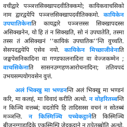
वचीद्वारे पञ्ञत्तसिक्खापदवीतिक्कमो; कायिकवाचसिको
नाम द्वारद्वयेपि पञ्ञत्तसिक्खापदवीतिक्कमो.
कायिकेन
उपघातिकेना
ति कायद्वारे पञ्ञत्तस्स सिक्खापदस्स
असिक्खनेन, यो हि तं न सिक्खति, सो नं उपघातेति, तस्मा
तस्स तं असिक्खनं ‘‘कायिकं उपघातिक’’न्ति वुच्चति.
सेसपदद्वयेपि एसेव नयो.
कायिकेन मिच्छाजीवेना
ति
जङ्घपेसनिकादिना वा गण्डफालनादिना वा वेज्जकम्मेन
;
वाचसिकेना
ति सासनउग्गहणआरोचनादिना; ततियपदं
उभयसम्पयोगवसेन
वुत्तं.
अलं भिक्खु मा भण्डन
न्ति अलं भिक्खु मा भण्डनं
करि, मा कलहं, मा विवादं करीति अत्थो.
न वोहरितब्ब
न्ति
न किञ्चि वत्तब्बं; वदतोपि हि तादिसस्स वचनं न सोतब्बं
मञ्ञन्ति.
न किस्मिञ्चि पच्चेकट्ठाने
ति किस्मिञ्चि
बीजनग्गाहादिके एकस्मिम्पि जेट्ठकट्ठाने न ठपेतब्बोति अत्थो.