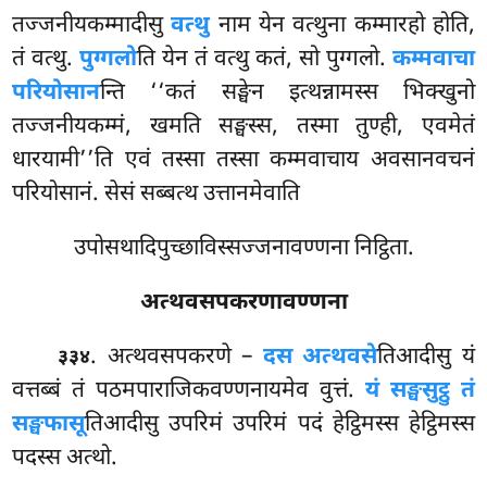
तज्जनीयकम्मादीसु
वत्थु
नाम येन वत्थुना कम्मारहो होति,
तं वत्थु.
पुग्गलो
ति येन तं वत्थु कतं, सो पुग्गलो.
कम्मवाचा
परियोसान
न्ति ‘‘कतं सङ्घेन इत्थन्नामस्स भिक्खुनो
तज्जनीयकम्मं, खमति सङ्घस्स, तस्मा तुण्ही, एवमेतं
धारयामी’’ति एवं तस्सा तस्सा कम्मवाचाय अवसानवचनं
परियोसानं. सेसं सब्बत्थ उत्तानमेवाति
उपोसथादिपुच्छाविस्सज्जनावण्णना निट्ठिता.
अत्थवसपकरणावण्णना
. अत्थवसपकरणे –
दस अत्थवसे
तिआदीसु यं
३३४
वत्तब्बं तं पठमपाराजिकवण्णनायमेव वुत्तं.
यं सङ्घसुट्ठु तं
सङ्घफासू
तिआदीसु उपरिमं उपरिमं पदं हेट्ठिमस्स हेट्ठिमस्स
पदस्स अत्थो.