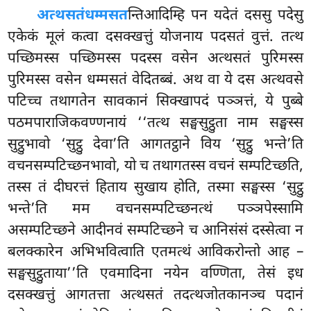
अत्थसतं
धम्मसत
न्तिआदिम्हि पन यदेतं दससु पदेसु
एकेकं मूलं कत्वा दसक्खत्तुं योजनाय पदसतं
वुत्तं. तत्थ
पच्छिमस्स पच्छिमस्स पदस्स वसेन अत्थसतं पुरिमस्स
पुरिमस्स वसेन धम्मसतं वेदितब्बं. अथ वा ये दस अत्थवसे
पटिच्च तथागतेन सावकानं सिक्खापदं पञ्ञत्तं, ये पुब्बे
पठमपाराजिकवण्णनायं ‘‘तत्थ सङ्घसुट्ठुता नाम सङ्घस्स
सुट्ठुभावो ‘सुट्ठु देवा’ति आगतट्ठाने विय ‘सुट्ठु भन्ते’ति
वचनसम्पटिच्छनभावो, यो च तथागतस्स वचनं सम्पटिच्छति,
तस्स तं दीघरत्तं
हिताय सुखाय होति, तस्मा सङ्घस्स ‘सुट्ठु
भन्ते’ति मम वचनसम्पटिच्छनत्थं पञ्ञपेस्सामि
असम्पटिच्छने आदीनवं सम्पटिच्छने च आनिसंसं दस्सेत्वा न
बलक्कारेन अभिभवित्वाति एतमत्थं आविकरोन्तो आह –
सङ्घसुट्ठुताया’’ति एवमादिना नयेन वण्णिता, तेसं इध
दसक्खत्तुं आगतत्ता अत्थसतं तदत्थजोतकानञ्च पदानं