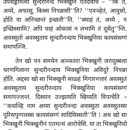
उपसङ्कमित्वा सुन्दरीनन्दं भिक्खुनिं एतदवोच – ‘‘किं ते,
अय्ये, अफासु, किस्स निपन्नासी’’ति? ‘‘एवञ्हेतं, आवुसो,
होति या अनिच्छन्तं इच्छती’’ति. ‘‘क्याहं तं, अय्ये
, न
इच्छिस्सामि? अपि चाहं ओकासं न लभामि तं दूसेतु’’न्ति.
अवस्सुतो अवस्सुताय सुन्दरीनन्दाय भिक्खुनिया कायसंसग्गं
समापज्जि.
तेन खो पन समयेन अञ्ञतरा भिक्खुनी जरादुब्बला
चरणगिलाना सुन्दरीनन्दाय भिक्खुनिया अविदूरे निपन्ना
होति. अद्दसा खो सा भिक्खुनी
साळ्हं मिगारनत्तारं अवस्सुतं
अवस्सुताय सुन्दरीनन्दाय भिक्खुनिया कायसंसग्गं
समापज्जन्तं. दिस्वान उज्झायति खिय्यति विपाचेति –
‘‘कथञ्हि नाम अय्या सुन्दरीनन्दा अवस्सुता अवस्सुतस्स
पुरिसपुग्गलस्स कायसंसग्गं सादियिस्सती’’ति
! अथ खो सा
भिक्खुनी भिक्खुनीनं एतमत्थं आरोचेसि. या ता भिक्खुनियो