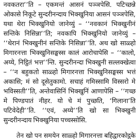
नवकतरा’’ति – एकमन्तं आसनं पञ्ञपेसि. पटिच्छन्ने
ओकासे
निकूटे सुन्दरीनन्दाय भिक्खुनिया
आसनं पञ्ञपेसि,
यथा थेरा भिक्खुनियो जानेय्युं – ‘‘नवकानं भिक्खुनीनं
सन्तिके निसिन्ना’’ति; नवकापि भिक्खुनियो जानेय्युं –
‘‘थेरानं भिक्खुनीनं सन्तिके निसिन्ना’’ति. अथ खो साळ्हो
मिगारनत्ता भिक्खुनिसङ्घस्स कालं आरोचापेसि – ‘‘कालो,
अय्ये, निट्ठितं भत्त’’न्ति. सुन्दरीनन्दा भिक्खुनी सल्लक्खेत्वा
– ‘‘न बहुकतो साळ्हो मिगारनत्ता भिक्खुनिसङ्घस्स भत्तं
अकासि; मं सो दूसेतुकामो. सचाहं गमिस्सामि विस्सरो मे
भविस्सती’’ति, अन्तेवासिनिं भिक्खुनिं आणापेसि – ‘‘गच्छ
मे पिण्डपातं नीहर. यो चे मं पुच्छति, ‘गिलाना’ति
पटिवेदेही’’ति. ‘‘एवं, अय्ये’’ति खो सा भिक्खुनी
सुन्दरीनन्दाय भिक्खुनिया पच्चस्सोसि.
तेन खो पन समयेन साळ्हो मिगारनत्ता बहिद्वारकोट्ठके