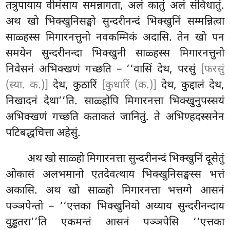
तत्रुपायाय वीमंसाय समन्नागता, अलं कातुं अलं संविधातुं.
अथ खो भिक्खुनिसङ्घो सुन्दरीनन्दं भिक्खुनिं सम्मन्नित्वा
साळ्हस्स मिगारनत्तुनो नवकम्मिकं अदासि. तेन खो पन
समयेन सुन्दरीनन्दा भिक्खुनी साळ्हस्स
मिगारनत्तुनो
निवेसनं अभिक्खणं गच्छति – ‘‘वासिं देथ, परसुं
[फरसुं
(स्या. क.)]
देथ, कुठारिं
[कुधारिं (क.)]
देथ, कुद्दालं देथ,
निखादनं देथा’’ति. साळ्होपि मिगारनत्ता भिक्खुनुपस्सयं
अभिक्खणं
गच्छति कताकतं जानितुं. ते अभिण्हदस्सनेन
पटिबद्धचित्ता अहेसुं.
अथ खो साळ्हो मिगारनत्ता सुन्दरीनन्दं भिक्खुनिं दूसेतुं
ओकासं अलभमानो एतदेवत्थाय भिक्खुनिसङ्घस्स भत्तं
अकासि. अथ खो साळ्हो मिगारनत्ता भत्तग्गे आसनं
पञ्ञपेन्तो – ‘‘एत्तका भिक्खुनियो अय्याय सुन्दरीनन्दाय
वुड्ढतरा’’ति एकमन्तं आसनं पञ्ञपेसि ‘‘एत्तका