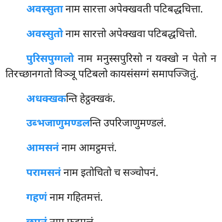
अवस्सुता
नाम सारत्ता अपेक्खवती पटिबद्धचित्ता.
अवस्सुतो
नाम सारत्तो अपेक्खवा पटिबद्धचित्तो.
पुरिसपुग्गलो
नाम मनुस्सपुरिसो न यक्खो न पेतो न
तिरच्छानगतो विञ्ञू पटिबलो कायसंसग्गं समापज्जितुं.
अधक्खक
न्ति हेट्ठक्खकं.
उब्भजाणुमण्डल
न्ति उपरिजाणुमण्डलं.
आमसनं
नाम आमट्ठमत्तं.
परामसनं
नाम इतोचितो च सञ्चोपनं.
गहणं
नाम गहितमत्तं.