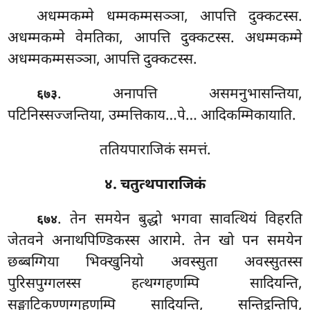
अधम्मकम्मे धम्मकम्मसञ्ञा, आपत्ति दुक्कटस्स.
अधम्मकम्मे वेमतिका, आपत्ति दुक्कटस्स. अधम्मकम्मे
अधम्मकम्मसञ्ञा, आपत्ति दुक्कटस्स.
. अनापत्ति
असमनुभासन्तिया,
६७३
पटिनिस्सज्जन्तिया, उम्मत्तिकाय…पे… आदिकम्मिकायाति.
ततियपाराजिकं समत्तं.
४. चतुत्थपाराजिकं
. तेन
समयेन बुद्धो भगवा सावत्थियं विहरति
६७४
जेतवने अनाथपिण्डिकस्स आरामे. तेन खो पन समयेन
छब्बग्गिया भिक्खुनियो अवस्सुता अवस्सुतस्स
पुरिसपुग्गलस्स हत्थग्गहणम्पि सादियन्ति,
सङ्घाटिकण्णग्गहणम्पि सादियन्ति, सन्तिट्ठन्तिपि,