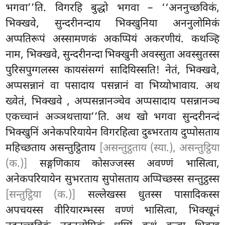
भगवा’’ति. विगरहि बुद्धो भगवा – ‘‘अननुच्छविकं,
भिक्खवे, सुन्दरीनन्दाय भिक्खुनिया अननुलोमिकं
अप्पतिरूपं अस्सामणकं अकप्पियं अकरणीयं. कथञ्हि
नाम, भिक्खवे, सुन्दरीनन्दा भिक्खुनी अवस्सुता अवस्सुतस्स
पुरिसपुग्गलस्स कायसंसग्गं सादियिस्सति! नेतं, भिक्खवे,
अप्पसन्नानं वा पसादाय पसन्नानं वा भिय्योभावाय. अथ
ख्वेतं, भिक्खवे
, अप्पसन्नानञ्चेव अप्पसादाय पसन्नानञ्च
एकच्चानं अञ्ञथत्ताया’’ति. अथ खो भगवा सुन्दरीनन्दं
भिक्खुनिं अनेकपरियायेन विगरहित्वा दुब्भरताय दुप्पोसताय
महिच्छताय असन्तुट्ठिताय
[असन्तुट्ठताय (स्या.), असन्तुट्ठिया
(क.)]
सङ्गणिकाय कोसज्जस्स अवण्णं भासित्वा,
अनेकपरियायेन सुभरताय सुपोसताय अप्पिच्छस्स सन्तुट्ठस्स
[सन्तुट्ठिया (क.)]
सल्लेखस्स धुतस्स पासादिकस्स
अपचयस्स वीरियारम्भस्स वण्णं भासित्वा, भिक्खूनं