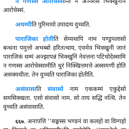
न गणस्स आरोचेस्स
न्ति न अञ्ञासं भिक्खुनीनं
आरोचेस्सं.
अयम्पी
ति पुरिमायो उपादाय वुच्चति.
पाराजिका होती
ति सेय्यथापि नाम पण्डुपलासो
बन्धना पमुत्तो अभब्बो हरितत्थाय, एवमेव भिक्खुनी जानं
पाराजिकं धम्मं अज्झापन्नं भिक्खुनिं नेवत्तना पटिचोदेस्सामि
न गणस्स आरोचेस्सामीति धुरं निक्खित्तमत्ते अस्समणी होति
असक्यधीता. तेन वुच्चति पाराजिका
होतीति.
असंवासा
ति
संवासो
नाम एककम्मं एकुद्देसो
समसिक्खता. एसो संवासो नाम. सो ताय सद्धिं नत्थि. तेन
वुच्चति असंवासाति.
. अनापत्ति ‘‘सङ्घस्स भण्डनं वा कलहो वा विग्गहो
६६७