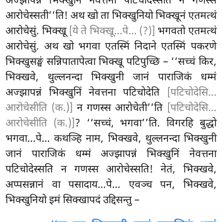
अज्झापन्नं भिक्खुनिं नेवत्तना पटिचोदेस्सति न गणस्स
आरोचेस्सती’’ति! अथ खो ता भिक्खुनियो भिक्खूनं एतमत्थं
आरोचेसुं. भिक्खू
[ये ते भिक्खू…पे… (?)]
भगवतो एतमत्थं
आरोचेसुं. अथ खो भगवा एतस्मिं निदाने एतस्मिं पकरणे
भिक्खुसङ्घं सन्निपातापेत्वा
भिक्खू पटिपुच्छि – ‘‘सच्चं किर,
भिक्खवे, थुल्लनन्दा भिक्खुनी जानं पाराजिकं धम्मं
अज्झापन्नं भिक्खुनिं नेवत्तना पटिचोदेति
[पटिचोदेसि…
आरोचेसीति (क.)]
न गणस्स आरोचेती’’ति
[पटिचोदेसि…
आरोचेसीति (क.)]
? ‘‘सच्चं, भगवा’’ति. विगरहि बुद्धो
भगवा…पे… कथञ्हि नाम, भिक्खवे, थुल्लनन्दा भिक्खुनी
जानं पाराजिकं धम्मं अज्झापन्नं भिक्खुनिं नेवत्तना
पटिचोदेस्सति न गणस्स आरोचेस्सति! नेतं, भिक्खवे,
अप्पसन्नानं वा पसादाय…पे… एवञ्च पन, भिक्खवे,
भिक्खुनियो इमं सिक्खापदं उद्दिसन्तु –