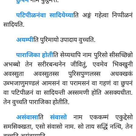
छुपनं
नाम फुट्ठमत्तं.
पटिपीळनं
वा सादियेय्या
ति अङ्गं गहेत्वा निप्पीळनं
सादियति.
अयम्पी
ति पुरिमायो उपादाय वुच्चति.
पाराजिका होती
ति सेय्यथापि नाम पुरिसो सीसच्छिन्नो
अभब्बो तेन सरीरबन्धनेन जीवितुं, एवमेव भिक्खुनी
अवस्सुता अवस्सुतस्स पुरिसपुग्गलस्स अधक्खकं
उब्भजाणुमण्डलं
आमसनं वा परामसनं वा गहणं वा छुपनं
वा पटिपीळनं वा सादियन्ती अस्समणी होति असक्यधीता.
तेन वुच्चति पाराजिका होतीति.
असंवासा
ति
संवासो
नाम एककम्मं एकुद्देसो
समसिक्खता, एसो संवासो नाम. सो ताय सद्धिं नत्थि, तेन