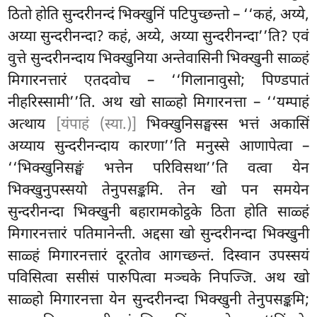
ठितो होति सुन्दरीनन्दं भिक्खुनिं पटिपुच्छन्तो – ‘‘कहं, अय्ये,
अय्या सुन्दरीनन्दा? कहं, अय्ये, अय्या सुन्दरीनन्दा’’ति? एवं
वुत्ते सुन्दरीनन्दाय भिक्खुनिया अन्तेवासिनी भिक्खुनी साळ्हं
मिगारनत्तारं एतदवोच – ‘‘गिलानावुसो; पिण्डपातं
नीहरिस्सामी’’ति. अथ खो साळ्हो मिगारनत्ता – ‘‘यम्पाहं
अत्थाय
[यंपाहं (स्या.)]
भिक्खुनिसङ्घस्स भत्तं अकासिं
अय्याय सुन्दरीनन्दाय कारणा’’ति मनुस्से आणापेत्वा –
‘‘भिक्खुनिसङ्घं भत्तेन परिविसथा’’ति वत्वा येन
भिक्खुनुपस्सयो तेनुपसङ्कमि. तेन खो पन समयेन
सुन्दरीनन्दा भिक्खुनी बहारामकोट्ठके ठिता होति साळ्हं
मिगारनत्तारं पतिमानेन्ती. अद्दसा खो सुन्दरीनन्दा भिक्खुनी
साळ्हं मिगारनत्तारं दूरतोव आगच्छन्तं. दिस्वान उपस्सयं
पविसित्वा ससीसं पारुपित्वा मञ्चके निपज्जि. अथ खो
साळ्हो मिगारनत्ता येन सुन्दरीनन्दा भिक्खुनी तेनुपसङ्कमि;