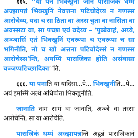
.
‘‘या पन भिक्खुनी जानं पाराजिकं धम्मं
६६५
अज्झापन्नं भिक्खुनिं नेवत्तना पटिचोदेय्य न गणस्स
आरोचेय्य, यदा च सा ठिता वा अस्स चुता वा नासिता वा
अवस्सटा वा, सा पच्छा एवं वदेय्य – ‘पुब्बेवाहं, अय्ये,
अञ्ञासिं एतं भिक्खुनिं एवरूपा च एवरूपा च सा
भगिनीति
,
नो च खो अत्तना पटिचोदेस्सं न गणस्स
आरोचेस्स’न्ति, अयम्पि पाराजिका होति असंवासा
वज्जप्पटिच्छादिका
’’ति.
.
या पना
ति या यादिसा…पे…
भिक्खुनी
ति…पे…
६६६
अयं इमस्मिं अत्थे अधिप्पेता भिक्खुनीति.
जानाति
नाम सामं वा जानाति, अञ्ञे
वा तस्सा
आरोचेन्ति, सा वा आरोचेति.
पाराजिकं धम्मं अज्झापन्न
न्ति अट्ठन्नं पाराजिकानं