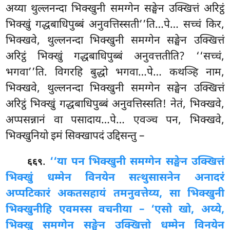
अय्या थुल्लनन्दा भिक्खुनी समग्गेन सङ्घेन उक्खित्तं अरिट्ठं
भिक्खुं गद्धबाधिपुब्बं अनुवत्तिस्सती’’ति…पे… सच्चं किर,
भिक्खवे, थुल्लनन्दा भिक्खुनी समग्गेन सङ्घेन उक्खित्तं
अरिट्ठं भिक्खुं गद्धबाधिपुब्बं अनुवत्ततीति? ‘‘सच्चं,
भगवा’’ति. विगरहि बुद्धो भगवा…पे… कथञ्हि नाम,
भिक्खवे, थुल्लनन्दा भिक्खुनी समग्गेन सङ्घेन उक्खित्तं
अरिट्ठं भिक्खुं गद्धबाधिपुब्बं अनुवत्तिस्सति! नेतं, भिक्खवे,
अप्पसन्नानं वा पसादाय…पे… एवञ्च पन, भिक्खवे,
भिक्खुनियो इमं सिक्खापदं उद्दिसन्तु –
.
‘‘या पन भिक्खुनी समग्गेन सङ्घेन उक्खित्तं
६६९
भिक्खुं धम्मेन विनयेन सत्थुसासनेन अनादरं
अप्पटिकारं अकतसहायं तमनुवत्तेय्य, सा भिक्खुनी
भिक्खुनीहि एवमस्स वचनीया – ‘एसो खो, अय्ये,
भिक्खु समग्गेन सङ्घेन उक्खित्तो धम्मेन विनयेन