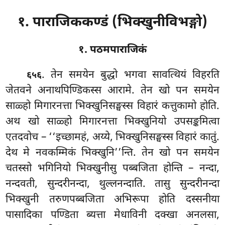
१. पाराजिककण्डं (भिक्खुनीविभङ्गो)
१. पठमपाराजिकं
. तेन
समयेन बुद्धो भगवा सावत्थियं विहरति
६५६
जेतवने अनाथपिण्डिकस्स आरामे. तेन खो पन समयेन
साळ्हो मिगारनत्ता भिक्खुनिसङ्घस्स विहारं कत्तुकामो होति.
अथ खो साळ्हो मिगारनत्ता भिक्खुनियो उपसङ्कमित्वा
एतदवोच – ‘‘इच्छामहं, अय्ये, भिक्खुनिसङ्घस्स विहारं कातुं.
देथ मे नवकम्मिकं भिक्खुनि’’न्ति. तेन खो पन समयेन
चतस्सो भगिनियो भिक्खुनीसु पब्बजिता होन्ति – नन्दा,
नन्दवती, सुन्दरीनन्दा, थुल्लनन्दाति. तासु सुन्दरीनन्दा
भिक्खुनी तरुणपब्बजिता अभिरूपा होति दस्सनीया
पासादिका पण्डिता ब्यत्ता मेधाविनी दक्खा अनलसा,