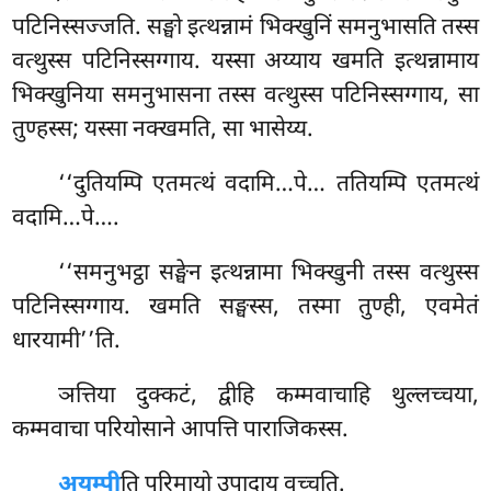
पटिनिस्सज्जति. सङ्घो इत्थन्नामं भिक्खुनिं समनुभासति तस्स
वत्थुस्स पटिनिस्सग्गाय. यस्सा अय्याय खमति इत्थन्नामाय
भिक्खुनिया समनुभासना तस्स वत्थुस्स पटिनिस्सग्गाय, सा
तुण्हस्स; यस्सा
नक्खमति, सा भासेय्य.
‘‘दुतियम्पि एतमत्थं वदामि…पे… ततियम्पि एतमत्थं
वदामि…पे….
‘‘समनुभट्ठा सङ्घेन इत्थन्नामा भिक्खुनी तस्स वत्थुस्स
पटिनिस्सग्गाय. खमति सङ्घस्स, तस्मा तुण्ही, एवमेतं
धारयामी’’ति.
ञत्तिया
दुक्कटं, द्वीहि कम्मवाचाहि थुल्लच्चया,
कम्मवाचा परियोसाने आपत्ति पाराजिकस्स.
अयम्पी
ति पुरिमायो उपादाय वुच्चति.