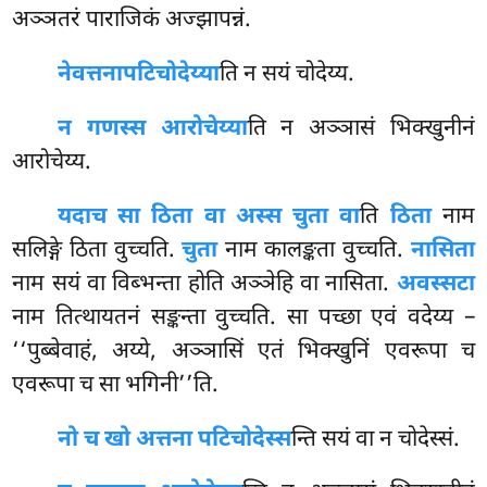
अञ्ञतरं पाराजिकं अज्झापन्नं.
नेवत्तना
पटिचोदेय्या
ति न सयं चोदेय्य.
न गणस्स आरोचेय्या
ति न अञ्ञासं भिक्खुनीनं
आरोचेय्य.
यदा
च सा ठिता वा अस्स चुता वा
ति
ठिता
नाम
सलिङ्गे ठिता वुच्चति.
चुता
नाम कालङ्कता वुच्चति.
नासिता
नाम सयं वा विब्भन्ता होति अञ्ञेहि वा नासिता.
अवस्सटा
नाम तित्थायतनं सङ्कन्ता वुच्चति. सा पच्छा एवं वदेय्य –
‘‘पुब्बेवाहं, अय्ये, अञ्ञासिं एतं भिक्खुनिं एवरूपा च
एवरूपा च सा भगिनी’’ति.
नो च खो अत्तना पटिचोदेस्स
न्ति सयं वा न चोदेस्सं.