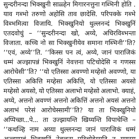
सुन्दरीनन्दा भिक्खुनी साळ्हेन मिगारनत्तुना गब्भिनी होति
.
याव गब्भो तरुणो अहोसि ताव छादेसि. परिपक्के गब्भे
विब्भमित्वा विजायि. भिक्खुनियो थुल्लनन्दं भिक्खुनिं
एतदवोचुं – ‘‘सुन्दरीनन्दा खो, अय्ये, अचिरविब्भन्ता
विजाता. कच्चि नो सा भिक्खुनीयेव समाना गब्भिनी’’ति?
‘‘एवं, अय्ये’’ति. ‘‘किस्स पन त्वं, अय्ये, जानं पाराजिकं
धम्मं अज्झापन्नं भिक्खुनिं नेवत्तना पटिचोदेसि न गणस्स
आरोचेसी’’ति? ‘‘यो एतिस्सा अवण्णो मय्हेसो अवण्णो, या
एतिस्सा अकित्ति मय्हेसा अकित्ति, यो एतिस्सा अयसो
मय्हेसो अयसो, यो एतिस्सा अलाभो मय्हेसो
अलाभो. क्याहं,
अय्ये, अत्तनो अवण्णं अत्तनो अकित्तिं अत्तनो अयसं अत्तनो
अलाभं परेसं आरोचेस्सामी’’ति? या ता भिक्खुनियो
अप्पिच्छा…पे… ता उज्झायन्ति खिय्यन्ति विपाचेन्ति –
‘‘कथञ्हि नाम अय्या थुल्लनन्दा जानं पाराजिकं धम्मं