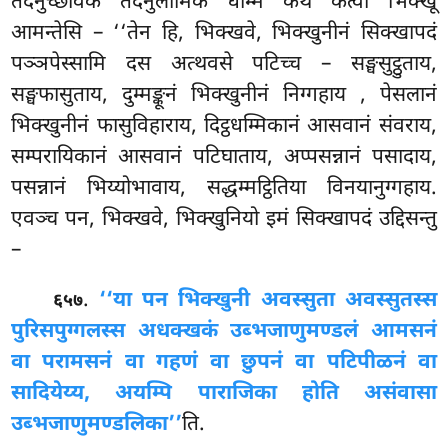
तदनुच्छविकं तदनुलोमिकं धम्मिं कथं कत्वा भिक्खू
आमन्तेसि – ‘‘तेन हि, भिक्खवे, भिक्खुनीनं सिक्खापदं
पञ्ञपेस्सामि दस अत्थवसे
पटिच्च – सङ्घसुट्ठुताय,
सङ्घफासुताय, दुम्मङ्कूनं भिक्खुनीनं निग्गहाय
, पेसलानं
भिक्खुनीनं फासुविहाराय, दिट्ठधम्मिकानं आसवानं संवराय,
सम्परायिकानं आसवानं पटिघाताय, अप्पसन्नानं पसादाय,
पसन्नानं भिय्योभावाय, सद्धम्मट्ठितिया विनयानुग्गहाय.
एवञ्च पन, भिक्खवे, भिक्खुनियो इमं सिक्खापदं उद्दिसन्तु
–
.
‘‘या पन भिक्खुनी अवस्सुता अवस्सुतस्स
६५७
पुरिसपुग्गलस्स अधक्खकं उब्भजाणुमण्डलं आमसनं
वा परामसनं वा गहणं वा छुपनं वा पटिपीळनं वा
सादियेय्य, अयम्पि पाराजिका होति असंवासा
उब्भजाणुमण्डलिका’’
ति.