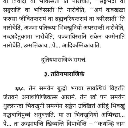
वा विवादो वा भविस्सती’’ति नारोचेति, ‘‘सङ्घभेदो वा
सङ्घराजि वा भविस्सती’’ति नारोचेति, ‘‘अयं कक्खळा
फरुसा जीवितन्तरायं वा ब्रह्मचरियन्तरायं वा करिस्सती’’ति
नारोचेति, अञ्ञा पतिरूपा भिक्खुनियो अपस्सन्ती नारोचेति,
नच्छादेतुकामा नारोचेति, पञ्ञायिस्सति सकेन कम्मेनाति
नारोचेति, उम्मत्तिकाय…पे… आदिकम्मिकायाति.
दुतियपाराजिकं समत्तं.
३. ततियपाराजिकं
. तेन
समयेन बुद्धो भगवा सावत्थियं विहरति
६६८
जेतवने अनाथपिण्डिकस्स आरामे. तेन खो पन समयेन
थुल्लनन्दा भिक्खुनी समग्गेन सङ्घेन उक्खित्तं अरिट्ठं भिक्खुं
गद्धबाधिपुब्बं अनुवत्तति. या
ता भिक्खुनियो अप्पिच्छा…
पे… ता उज्झायन्ति खिय्यन्ति विपाचेन्ति – ‘‘कथञ्हि नाम