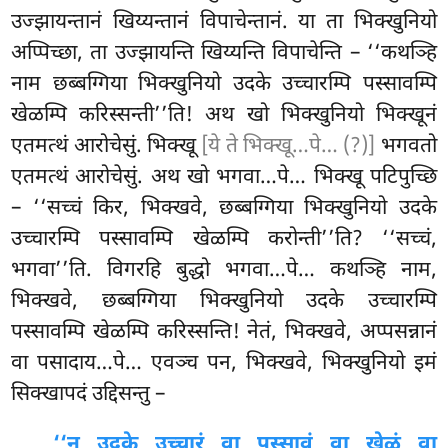
उज्झायन्तानं खिय्यन्तानं विपाचेन्तानं. या ता भिक्खुनियो
अप्पिच्छा, ता उज्झायन्ति खिय्यन्ति विपाचेन्ति – ‘‘कथञ्हि
नाम छब्बग्गिया भिक्खुनियो
उदके उच्चारम्पि पस्सावम्पि
खेळम्पि करिस्सन्ती’’ति! अथ खो भिक्खुनियो भिक्खूनं
एतमत्थं आरोचेसुं. भिक्खू
[ये ते भिक्खू…पे… (?)]
भगवतो
एतमत्थं आरोचेसुं. अथ खो भगवा…पे… भिक्खू पटिपुच्छि
– ‘‘सच्चं किर, भिक्खवे, छब्बग्गिया भिक्खुनियो उदके
उच्चारम्पि पस्सावम्पि खेळम्पि करोन्ती’’ति? ‘‘सच्चं,
भगवा’’ति. विगरहि बुद्धो भगवा…पे… कथञ्हि नाम,
भिक्खवे, छब्बग्गिया भिक्खुनियो उदके उच्चारम्पि
पस्सावम्पि खेळम्पि करिस्सन्ति! नेतं, भिक्खवे, अप्पसन्नानं
वा पसादाय…पे… एवञ्च पन, भिक्खवे, भिक्खुनियो इमं
सिक्खापदं उद्दिसन्तु –
‘‘न उदके उच्चारं वा पस्सावं वा खेळं वा