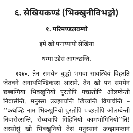
६. सेखियकण्डं (भिक्खुनीविभङ्गो)
१. परिमण्डलवग्गो
इमे खो पनाय्यायो सेखिया
धम्मा उद्देसं आगच्छन्ति.
. तेन
समयेन बुद्धो भगवा सावत्थियं विहरति
१२४०
जेतवने अनाथपिण्डिकस्स आरामे. तेन खो पन समयेन
छब्बग्गिया भिक्खुनियो पुरतोपि पच्छतोपि ओलम्बेन्ती
निवासेन्ति. मनुस्सा उज्झायन्ति खिय्यन्ति विपाचेन्ति –
‘‘कथञ्हि नाम भिक्खुनियो पुरतोपि पच्छतोपि ओलम्बेन्ती
निवासेस्सन्ति, सेय्यथापि गिहिनियो कामभोगिनियो’’ति!
अस्सोसुं खो भिक्खुनियो तेसं मनुस्सानं उज्झायन्तानं