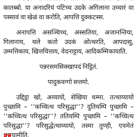
कातब्बो. या अनादरियं पटिच्च उदके अगिलाना उच्चारं वा
पस्सावं वा खेळं वा करोति, आपत्ति दुक्कटस्स.
अनापत्ति असञ्चिच्च, अस्सतिया, अजानन्तिया,
गिलानाय, थले कतो उदकं ओत्थरति, आपदासु,
उम्मत्तिकाय, खित्तचित्ताय, वेदनाट्टाय, आदिकम्मिकायाति.
पन्नरसमसिक्खापदं निट्ठितं.
पादुकवग्गो सत्तमो.
उद्दिट्ठा
खो, अय्यायो, सेखिया धम्मा. तत्थाय्यायो
पुच्छामि – ‘‘कच्चित्थ परिसुद्धा’’? दुतियम्पि पुच्छामि –
‘‘कच्चित्थ परिसुद्धा’’? ततियम्पि पुच्छामि – ‘‘कच्चित्थ
परिसुद्धा’’? परिसुद्धेत्थाय्यायो, तस्मा तुण्ही, एवमेतं
📜
धारयामीति.