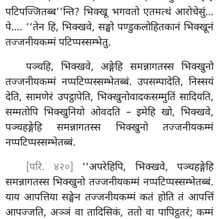
पटिपज्जितब्ब’’न्ति? भिक्खू भगवतो एतमत्थं आरोचेसुं…
पे…. ‘‘तेन हि, भिक्खवे, सङ्घो पण्डुकलोहितकानं भिक्खूनं
तज्जनीयकम्मं पटिप्पस्सम्भेतु.
पञ्चहि, भिक्खवे, अङ्गेहि समन्नागतस्स भिक्खुनो
तज्जनीयकम्मं नप्पटिप्पस्सम्भेतब्बं. उपसम्पादेति, निस्सयं
देति, सामणेरं उपट्ठापेति, भिक्खुनोवादकसम्मुतिं सादियति,
सम्मतोपि भिक्खुनियो ओवदति – इमेहि खो, भिक्खवे,
पञ्चहङ्गेहि समन्नागतस्स भिक्खुनो तज्जनीयकम्मं
नप्पटिप्पस्सम्भेतब्बं.
[परि. ४२०]
‘‘अपरेहिपि, भिक्खवे, पञ्चहङ्गेहि
समन्नागतस्स भिक्खुनो तज्जनीयकम्मं नप्पटिप्पस्सम्भेतब्बं.
याय आपत्तिया सङ्घेन तज्जनीयकम्मं कतं होति तं आपत्तिं
आपज्जति, अञ्ञं वा तादिसिकं, ततो वा पापिट्ठतरं; कम्मं