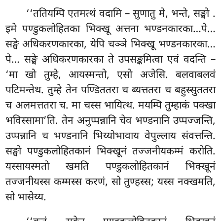
‘‘ततियम्पि एतमत्थं वदामि – सुणातु मे, भन्ते, सङ्घो
.
इमे पण्डुकलोहितका भिक्खू अत्तना भण्डनकारका…पे…
सङ्घे अधिकरणकारका, येपि चञ्ञे भिक्खू भण्डनकारका…
पे… सङ्घे अधिकरणकारका ते उपसङ्कमित्वा एवं वदन्ति –
‘मा खो तुम्हे, आयस्मन्तो, एसो अजेसि. बलवाबलवं
पटिमन्तेथ. तुम्हे तेन पण्डिततरा च ब्यत्ततरा च बहुस्सुततरा
च अलमत्ततरा च. मा चस्स भायित्थ. मयम्पि तुम्हाकं पक्खा
भविस्सामा’ति. तेन अनुप्पन्नानि चेव भण्डनानि उप्पज्जन्ति,
उप्पन्नानि च भण्डनानि भिय्योभावाय वेपुल्लाय संवत्तन्ति.
सङ्घो पण्डुकलोहितकानं भिक्खूनं तज्जनीयकम्मं करोति.
यस्सायस्मतो खमति पण्डुकलोहितकानं भिक्खूनं
तज्जनीयस्स कम्मस्स करणं, सो तुण्हस्स; यस्स नक्खमति,
सो भासेय्य.