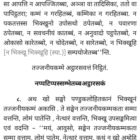
सा आपत्ति न आपज्जितब्बा, अञ्ञा वा तादिसिका, ततो वा
पापिट्ठतरा; कम्मं न गरहितब्बं, कम्मिका न गरहितब्बा. न
पकतत्तस्स भिक्खुनो उपोसथो ठपेतब्बो, न पवारणा
ठपेतब्बा, न सवचनीयं कातब्बं, न अनुवादो पट्ठपेतब्बो, न
ओकासो कारेतब्बो, न चोदेतब्बो, न सारेतब्बो, न भिक्खूहि
[न भिक्खू भिक्खूहि (स्या.)]
सम्पयोजेतब्ब’’न्ति.
तज्जनीयकम्मे अट्ठारसवत्तं निट्ठितं.
नप्पटिप्पस्सम्भेतब्बअट्ठारसकं
. अथ खो सङ्घो पण्डुकलोहितकानं भिक्खूनं
८
तज्जनीयकम्मं अकासि
. ते सङ्घेन तज्जनीयकम्मकता सम्मा
वत्तन्ति, लोमं पातेन्ति
, नेत्थारं वत्तन्ति, भिक्खू उपसङ्कमित्वा
एवं वदन्ति – ‘‘मयं, आवुसो, सङ्घेन तज्जनीयकम्मकता
सम्मा वत्ताम, लोमं पातेम, नेत्थारं वत्ताम, कथं नु खो अम्हेहि