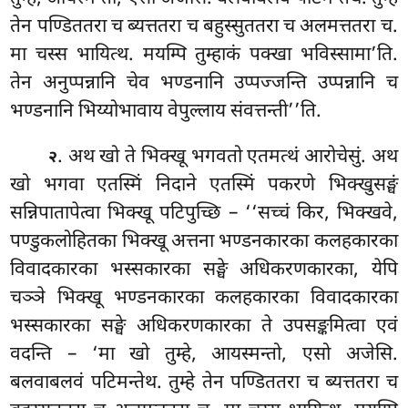
तेन पण्डिततरा च ब्यत्ततरा च बहुस्सुततरा च अलमत्ततरा च.
मा चस्स भायित्थ. मयम्पि तुम्हाकं पक्खा भविस्सामा’ति.
तेन अनुप्पन्नानि चेव भण्डनानि उप्पज्जन्ति उप्पन्नानि च
भण्डनानि भिय्योभावाय वेपुल्लाय संवत्तन्ती’’ति.
. अथ खो ते भिक्खू भगवतो एतमत्थं आरोचेसुं. अथ
२
खो भगवा एतस्मिं निदाने एतस्मिं पकरणे भिक्खुसङ्घं
सन्निपातापेत्वा भिक्खू पटिपुच्छि – ‘‘सच्चं किर, भिक्खवे,
पण्डुकलोहितका भिक्खू अत्तना
भण्डनकारका कलहकारका
विवादकारका भस्सकारका सङ्घे अधिकरणकारका, येपि
चञ्ञे भिक्खू भण्डनकारका कलहकारका विवादकारका
भस्सकारका सङ्घे अधिकरणकारका ते उपसङ्कमित्वा एवं
वदन्ति – ‘मा खो तुम्हे, आयस्मन्तो, एसो अजेसि.
बलवाबलवं पटिमन्तेथ. तुम्हे तेन पण्डिततरा च ब्यत्ततरा च