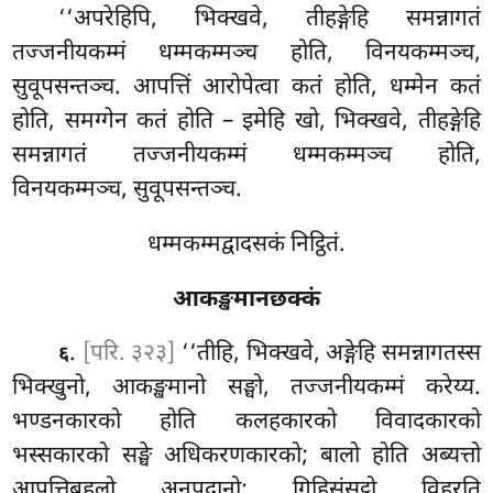
‘‘अपरेहिपि, भिक्खवे, तीहङ्गेहि समन्नागतं
तज्जनीयकम्मं धम्मकम्मञ्च होति, विनयकम्मञ्च,
सुवूपसन्तञ्च. आपत्तिं आरोपेत्वा कतं होति, धम्मेन कतं
होति, समग्गेन कतं होति – इमेहि खो, भिक्खवे, तीहङ्गेहि
समन्नागतं तज्जनीयकम्मं धम्मकम्मञ्च होति,
विनयकम्मञ्च, सुवूपसन्तञ्च.
धम्मकम्मद्वादसकं निट्ठितं.
आकङ्खमानछक्कं
.
[परि. ३२३]
‘‘तीहि, भिक्खवे, अङ्गेहि समन्नागतस्स
६
भिक्खुनो, आकङ्खमानो सङ्घो, तज्जनीयकम्मं करेय्य.
भण्डनकारको होति कलहकारको विवादकारको
भस्सकारको सङ्घे अधिकरणकारको; बालो होति अब्यत्तो
आपत्तिबहुलो अनपदानो; गिहिसंसट्ठो विहरति