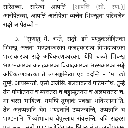
सारेतब्बा, सारेत्वा आपत्तिं
[आपत्ति (सी. स्या.)]
आरोपेतब्बा, आपत्तिं आरोपेत्वा ब्यत्तेन भिक्खुना पटिबलेन
सङ्घो ञापेतब्बो –
. ‘‘सुणातु मे, भन्ते, सङ्घो. इमे पण्डुकलोहितका
३
भिक्खू अत्तना भण्डनकारका कलहकारका विवादकारका
भस्सकारका सङ्घे अधिकरणकारका, येपि चञ्ञे भिक्खू
भण्डनकारका कलहकारका विवादकारका भस्सकारका सङ्घे
अधिकरणकारका ते उपसङ्कमित्वा एवं वदन्ति – ‘मा
खो
तुम्हे, आयस्मन्तो, एसो अजेसि. बलवाबलवं पटिमन्तेथ. तुम्हे
तेन पण्डिततरा च ब्यत्ततरा च बहुस्सुततरा च अलमत्ततरा च.
मा चस्स भायित्थ. मयम्पि तुम्हाकं पक्खा भविस्सामा’ति.
तेन अनुप्पन्नानि चेव भण्डनानि उप्पज्जन्ति, उप्पन्नानि च
भण्डनानि भिय्योभावाय वेपुल्लाय संवत्तन्ति. यदि सङ्घस्स