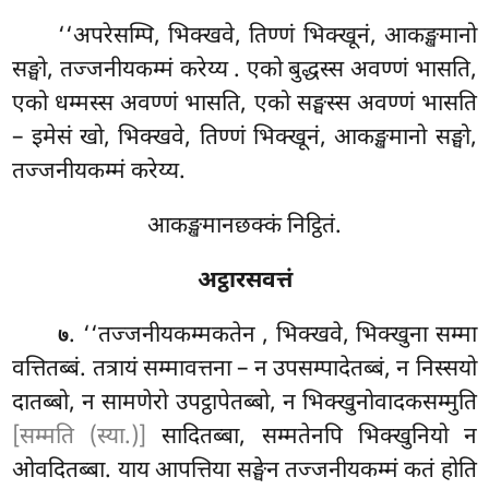
‘‘अपरेसम्पि, भिक्खवे, तिण्णं भिक्खूनं, आकङ्खमानो
सङ्घो, तज्जनीयकम्मं करेय्य
. एको बुद्धस्स अवण्णं भासति,
एको धम्मस्स अवण्णं भासति, एको सङ्घस्स अवण्णं भासति
– इमेसं खो, भिक्खवे, तिण्णं भिक्खूनं, आकङ्खमानो सङ्घो,
तज्जनीयकम्मं करेय्य.
आकङ्खमानछक्कं निट्ठितं.
अट्ठारसवत्तं
. ‘‘तज्जनीयकम्मकतेन
, भिक्खवे, भिक्खुना सम्मा
७
वत्तितब्बं. तत्रायं सम्मावत्तना – न उपसम्पादेतब्बं, न निस्सयो
दातब्बो, न सामणेरो उपट्ठापेतब्बो, न भिक्खुनोवादकसम्मुति
[सम्मति (स्या.)]
सादितब्बा, सम्मतेनपि भिक्खुनियो न
ओवदितब्बा. याय आपत्तिया सङ्घेन तज्जनीयकम्मं कतं होति