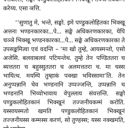
पत्तकल्लं, सङ्घो पण्डुकलोहितकानं भिक्खूनं तज्जनीयकम्मं
करेय्य. एसा ञत्ति.
‘‘सुणातु मे, भन्ते, सङ्घो. इमे पण्डुकलोहितका भिक्खू
अत्तना भण्डनकारका…पे… सङ्घे अधिकरणकारका, येपि
चञ्ञे भिक्खू भण्डनकारका…पे… सङ्घे अधिकरणकारका ते
उपसङ्कमित्वा एवं वदन्ति – ‘मा खो तुम्हे, आयस्मन्तो, एसो
अजेसि. बलवाबलवं पटिमन्तेथ. तुम्हे तेन पण्डिततरा च
ब्यत्ततरा च बहुस्सुततरा च अलमत्ततरा च. मा चस्स
भायित्थ. मयम्पि तुम्हाकं पक्खा भविस्सामा’ति. तेन
अनुप्पन्नानि चेव भण्डनानि उप्पज्जन्ति, उप्पन्नानि च
भण्डनानि भिय्योभावाय वेपुल्लाय संवत्तन्ति. सङ्घो
पण्डुकलोहितकानं भिक्खूनं
तज्जनीयकम्मं करोति.
यस्सायस्मतो खमति पण्डुकलोहितकानं भिक्खूनं
तज्जनीयस्स कम्मस्स करणं, सो तुण्हस्स; यस्स नक्खमति,