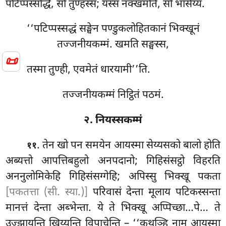
पटिप्पस्सद्धि, सो तुण्हस्स; यस्स नक्खमति, सो भासेय्य.
‘‘पटिप्पस्सद्धं सङ्घेन पण्डुकलोहितकानं भिक्खूनं
तज्जनीयकम्मं. खमति सङ्घस्स,
📜
तस्मा तुण्ही, एवमेतं धारयामी’’ति.
तज्जनीयकम्मं निट्ठितं पठमं.
२. नियस्सकम्मं
. तेन
खो पन समयेन आयस्मा सेय्यसको बालो होति
११
अब्यत्तो आपत्तिबहुलो अनपदानो; गिहिसंसट्ठो विहरति
अननुलोमिकेहि गिहिसंसग्गेहि; अपिस्सु भिक्खू पकता
[पकतत्ता (सी. स्या.)]
परिवासं देन्ता मूलाय पटिकस्सन्ता
मानत्तं देन्ता अब्भेन्ता. ये ते भिक्खू अप्पिच्छा…पे… ते
उज्झायन्ति खिय्यन्ति विपाचेन्ति – ‘‘कथञ्हि नाम आयस्मा