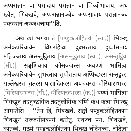
अप्पसन्नानं वा पसादाय पसन्नानं वा भिय्योभावाय. अथ
ख्वेतं, भिक्खवे, अप्पसन्नानञ्चेव अप्पसादाय पसन्नानञ्च
एकच्चानं अञ्ञथत्ताया’’ति.
अथ खो भगवा ते
[पण्डुकलोहितके (स्या.)]
भिक्खू
अनेकपरियायेन विगरहित्वा दुब्भरताय दुप्पोसताय
महिच्छताय
असन्तुट्ठिताय
[असन्तुट्ठताय (स्या.), असन्तुट्ठिया
(सी.)]
सङ्गणिकाय कोसज्जस्स
अवण्णं भासित्वा
अनेकपरियायेन सुभरताय सुपोसताय अप्पिच्छस्स सन्तुट्ठस्स
सल्लेखस्स धुतस्स पासादिकस्स अपचयस्स वीरियारम्भस्स
[विरियारम्भस्स (सी.), वीरियारब्भस्स (क.)]
वण्णं भासित्वा
भिक्खूनं तदनुच्छविकं तदनुलोमिकं
धम्मिं कथं कत्वा भिक्खू
आमन्तेसि – ‘‘तेन हि, भिक्खवे, सङ्घो पण्डुकलोहितकानं
भिक्खूनं तज्जनीयकम्मं करोतु. एवञ्च पन, भिक्खवे,
कातब्बं. पठमं पण्डुकलोहितका भिक्खू चोदेतब्बा, चोदेत्वा