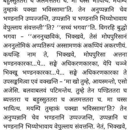
बहुस्सुततरा च अलमत्ततरा च. मा चस्स भायित्थ. मयम्पि
तुम्हाकं पक्खा भविस्सामा’ति. तेन अनुप्पन्नानि चेव
भण्डनानि उप्पज्जन्ति, उप्पन्नानि च भण्डनानि भिय्योभावाय
वेपुल्लाय संवत्तन्ती’’ति? ‘‘सच्चं भगवा’’ति. विगरहि
बुद्धो
भगवा – ‘‘अननुच्छविकं, भिक्खवे, तेसं मोघपुरिसानं
अननुलोमिकं अप्पतिरूपं अस्सामणकं अकप्पियं अकरणीयं.
कथञ्हि नाम ते, भिक्खवे, मोघपुरिसा अत्तना
भण्डनकारका…पे… सङ्घे अधिकरणकारका, येपि चञ्ञे
भिक्खू भण्डनकारका…पे… सङ्घे अधिकरणकारका ते
उपसङ्कमित्वा एवं वक्खन्ति – ‘मा खो तुम्हे, आयस्मन्तो, एसो
अजेसि. बलवाबलवं पटिमन्तेथ. तुम्हे तेन पण्डिततरा च
ब्यत्ततरा च बहुस्सुततरा च अलमत्ततरा च. मा चस्स
भायित्थ. मयम्पि तुम्हाकं पक्खा भविस्सामा’ति? तेन
अनुप्पन्नानि चेव भण्डनानि उप्पज्जन्ति, उप्पन्नानि च
भण्डनानि भिय्योभावाय वेपुल्लाय संवत्तन्ति. नेतं, भिक्खवे,