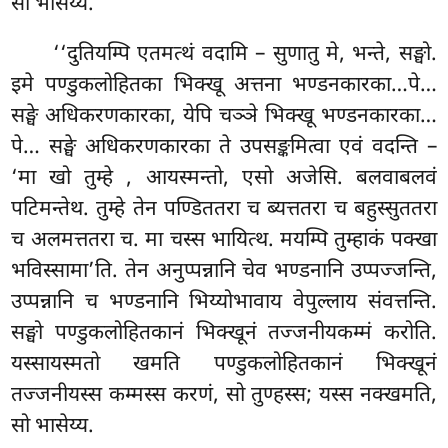
सो भासेय्य.
‘‘दुतियम्पि एतमत्थं वदामि – सुणातु मे, भन्ते, सङ्घो.
इमे पण्डुकलोहितका भिक्खू अत्तना भण्डनकारका…पे…
सङ्घे अधिकरणकारका, येपि चञ्ञे भिक्खू भण्डनकारका…
पे… सङ्घे अधिकरणकारका ते उपसङ्कमित्वा एवं वदन्ति –
‘मा खो तुम्हे
, आयस्मन्तो, एसो अजेसि. बलवाबलवं
पटिमन्तेथ. तुम्हे तेन पण्डिततरा च ब्यत्ततरा च बहुस्सुततरा
च अलमत्ततरा च. मा चस्स भायित्थ. मयम्पि तुम्हाकं पक्खा
भविस्सामा’ति. तेन अनुप्पन्नानि चेव भण्डनानि उप्पज्जन्ति,
उप्पन्नानि च भण्डनानि भिय्योभावाय वेपुल्लाय संवत्तन्ति.
सङ्घो पण्डुकलोहितकानं भिक्खूनं तज्जनीयकम्मं करोति.
यस्सायस्मतो खमति पण्डुकलोहितकानं भिक्खूनं
तज्जनीयस्स कम्मस्स करणं, सो तुण्हस्स; यस्स नक्खमति,
सो भासेय्य.