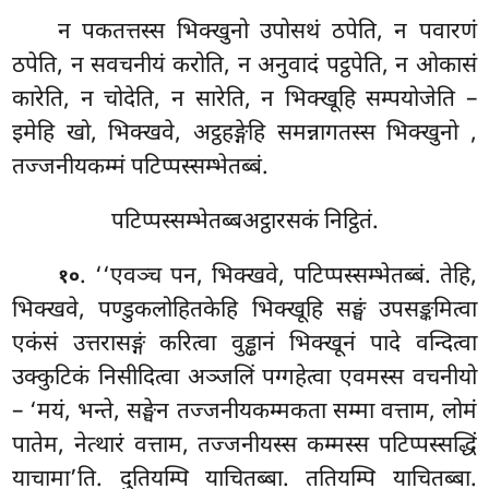
न पकतत्तस्स भिक्खुनो उपोसथं ठपेति, न पवारणं
ठपेति, न सवचनीयं करोति, न अनुवादं पट्ठपेति, न ओकासं
कारेति, न चोदेति, न सारेति, न भिक्खूहि सम्पयोजेति –
इमेहि खो, भिक्खवे, अट्ठहङ्गेहि समन्नागतस्स भिक्खुनो
,
तज्जनीयकम्मं पटिप्पस्सम्भेतब्बं.
पटिप्पस्सम्भेतब्बअट्ठारसकं निट्ठितं.
. ‘‘एवञ्च पन, भिक्खवे, पटिप्पस्सम्भेतब्बं. तेहि,
१०
भिक्खवे, पण्डुकलोहितकेहि भिक्खूहि सङ्घं उपसङ्कमित्वा
एकंसं उत्तरासङ्गं करित्वा वुड्ढानं भिक्खूनं पादे वन्दित्वा
उक्कुटिकं निसीदित्वा अञ्जलिं पग्गहेत्वा एवमस्स वचनीयो
– ‘मयं, भन्ते, सङ्घेन तज्जनीयकम्मकता
सम्मा वत्ताम, लोमं
पातेम, नेत्थारं वत्ताम, तज्जनीयस्स कम्मस्स पटिप्पस्सद्धिं
याचामा’ति. दुतियम्पि याचितब्बा. ततियम्पि याचितब्बा.