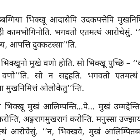
ग्गिया भिक्खू आदासेपि उदकपत्तेपि मुखनिमित्
गिही कामभोगिनोति. भगवतो एतमत्थं आरोचेसुं. 
य, आपत्ति दुक्कटस्सा’’ति.
क्खुनो मुखे वणो होति. सो भिक्खू पुच्छि – ‘
वणो’’ति. सो न सद्दहति. भगवतो एतमत्थं आ
 मुखनिमित्तं ओलोकेतु’’न्ति.
िक्खू मुखं आलिम्पन्ति…पे… मुखं उम्मद्देन्ति
 करोन्ति, अङ्गरागमुखरागं करोन्ति. मनुस्सा उज्झाय
आरोचेसुं. ‘‘न, भिक्खवे, मुखं आलिम्पितब्बं