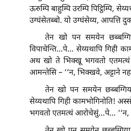
ऊरुम्पि बाहुम्पि उरम्पि पिट्ठिम्पि, स
उग्घंसेतब्बो. यो उग्घंसेय्य, आपत्ति दु
तेन खो पन समयेन छब्बग्गिय
विपाचेन्ति…पे… सेय्यथापि गिही क
अथ खो ते भिक्खू भगवतो एतमत्थं आ
आमन्तेसि – ‘‘न, भिक्खवे, अट्टाने नहा
तेन खो पन समयेन छब्बग्गिया 
सेय्यथापि गिही कामभोगिनोति! अस्सोसु
भगवतो एतमत्थं आरोचेसुं…पे… ‘‘न, भि
तेन खो पन समयेन छब्बग्गिया भ