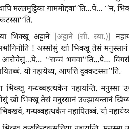
ेय्यथापि मल्लमुट्ठिका गाममोद्दवा’’ति…पे… ‘‘न, भ
क्कटस्सा’’ति.
ा भिक्खू अट्टाने
[अट्ठाने (सी. स्या.)]
नहायन
ामभोगिनोति
! अस्सोसुं खो भिक्खू तेसं मनुस्सानं
रोचेसुं…पे… ‘‘सच्चं भगवा’’ति…पे… विगरहित
यितब्बं. यो नहायेय्य, आपत्ति दुक्कटस्सा’’ति.
भिक्खू गन्धब्बहत्थकेन नहायन्ति. मनुस्सा उज
ं खो भिक्खू तेसं मनुस्सानं उज्झायन्तानं खिय्य
क्खवे, गन्धब्बहत्थकेन नहायितब्बं. यो नहायेय्य
िक्खू कुरुविन्दकसुत्तिया नहायन्ति. मनुस्सा 