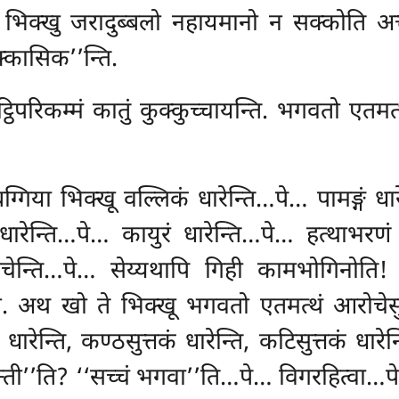
क्खु जरादुब्बलो नहायमानो न सक्कोति अत्तन
्कासिक’’न्ति.
िपरिकम्मं कातुं कुक्कुच्चायन्ति. भगवतो एतमत्
गिया भिक्खू वल्लिकं धारेन्ति…पे… पामङ्गं धार
ारेन्ति…पे… कायुरं धारेन्ति…पे… हत्थाभरणं धार
पाचेन्ति…पे… सेय्यथापि गिही कामभोगिनोति! अ
तानं. अथ खो ते भिक्खू भगवतो एतमत्थं आरोचेसुं
ारेन्ति, कण्ठसुत्तकं धारेन्ति, कटिसुत्तकं धारेन्त
 धारेन्ती’’ति? ‘‘सच्चं भगवा’’ति…पे… विगरहित्वा…