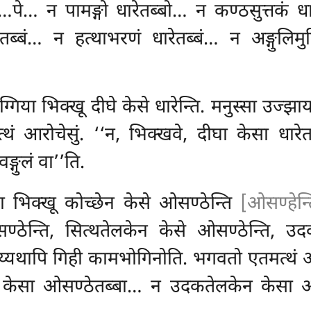
ा…पे… न पामङ्गो धारेतब्बो… न कण्ठसुत्तकं ध
ेतब्बं… न हत्थाभरणं धारेतब्बं… न अङ्गुलिमु
ग्गिया
भिक्खू दीघे केसे धारेन्ति. मनुस्सा उज्झाय
ं आरोचेसुं. ‘‘न, भिक्खवे, दीघा केसा
धारे
्गुलं वा’’ति.
 भिक्खू कोच्छेन केसे ओसण्ठेन्ति
[ओसण्हेन्त
ठेन्ति, सित्थतेलकेन केसे ओसण्ठेन्ति, उदक
सेय्यथापि गिही कामभोगिनोति. भगवतो एतमत्थं आ
 केसा ओसण्ठेतब्बा… न उदकतेलकेन केसा ओसण