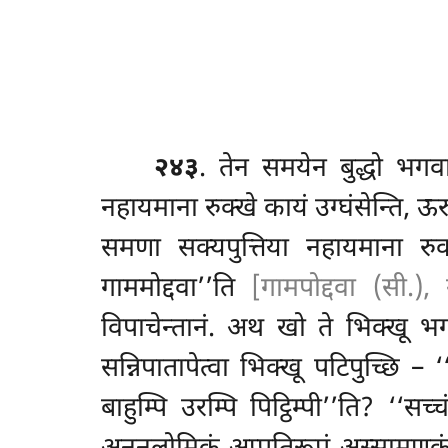
२४३
. तेन
समयेन बुद्धो भगव
नहायमाना रुक्खे कायं उग्घंसेन्ति, ऊरु
समणा सक्यपुत्तिया नहायमाना रुक्खे 
गाममोद्दवा’’ति
[गामपोद्दवा (सी.), 
विपाचेन्तानं. अथ खो ते भिक्खू भ
सन्निपातापेत्वा भिक्खू पटिपुच्छि – 
बाहुम्पि उरम्पि पिट्ठिम्पी’’ति? ‘