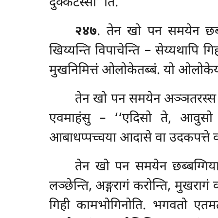
दुक्कटस्सा’’ति.
२४७
. तेन खो पन समयेन छब्ब
खिय्यन्ति विपाचेन्ति – सेय्यथापि 
मुखनिमित्तं ओलोकेतब्बं. यो ओलोकेय्
तेन
खो पन समयेन अञ्ञतरस्स भि
एवमाहंसु – ‘‘एदिसो ते, आवुसो 
आबाधप्पच्चया आदासे वा उदकपत्ते वा
तेन खो पन समयेन छब्बग्गिया भ
लञ्छेन्ति, अङ्गरागं करोन्ति, मुखरागं
गिही कामभोगिनोति. भगवतो एतमत्थं 