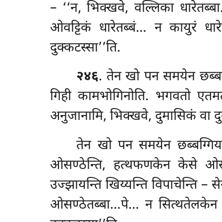
– ‘‘न, भिक्खवे, वल्लिका धारेतब्ब
ओवट्टिकं धारेतब्बं… न कायुरं धार
दुक्कटस्सा’’ति.
२४६
. तेन खो पन समयेन छब्ब
गिही कामभोगिनोति. भगवतो एतमत्थ
अनुजानामि, भिक्खवे, दुमासिकं वा दुवङ
तेन खो पन समयेन छब्बग्गिया
ओसण्ठेन्ति, हत्थफणकेन केसे ओसण्
उज्झायन्ति खिय्यन्ति विपाचेन्ति – 
ओसण्ठेतब्बा…पे… न सित्थतेलकेन