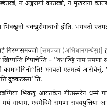
्छेतब्बं, न अङ्गरागो कातब्बो, न मुखरागो कात
िक्खुनो चक्खुरोगाबाधो होति. भगवतो एतमत्थं
हे गिरग्गसमज्जो
[समज्जा (अभिधानगन्थेसु)]
ह
 खिय्यन्ति विपाचेन्ति – ‘‘कथञ्हि नाम समणा सक्य
िही कामभोगिनो’’ति! भगवतो एतमत्थं आरोचेसुं. ‘‘
्ति दुक्कटस्सा’’ति.
ग्गिया भिक्खू आयतकेन गीतस्सरेन धम्मं गायन्
मयं गायाम, एवमेविमे समणा सक्यपुत्तिया आयत