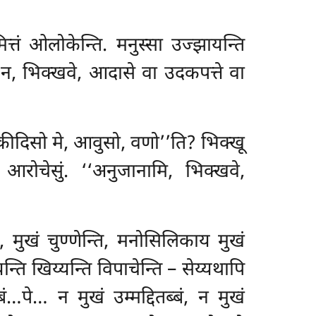
तं ओलोकेन्ति. मनुस्सा उज्झायन्ति
‘‘न, भिक्खवे, आदासे वा उदकपत्ते वा
‘कीदिसो मे, आवुसो, वणो’’ति? भिक्खू
रोचेसुं. ‘‘अनुजानामि, भिक्खवे,
, मुखं चुण्णेन्ति, मनोसिलिकाय मुखं
न्ति खिय्यन्ति विपाचेन्ति – सेय्यथापि
…पे… न मुखं उम्मद्दितब्बं, न मुखं