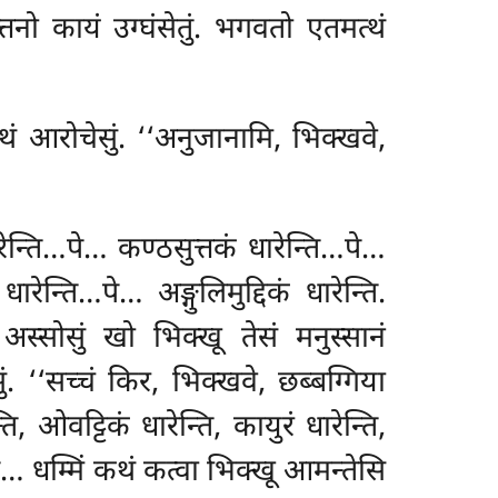
ो कायं उग्घंसेतुं. भगवतो एतमत्थं
थं आरोचेसुं. ‘‘अनुजानामि, भिक्खवे,
ेन्ति…पे… कण्ठसुत्तकं धारेन्ति…पे…
ेन्ति…पे… अङ्गुलिमुद्दिकं धारेन्ति.
स्सोसुं खो भिक्खू तेसं मनुस्सानं
. ‘‘सच्चं किर, भिक्खवे, छब्बग्गिया
ि, ओवट्टिकं धारेन्ति, कायुरं धारेन्ति,
पे… धम्मिं कथं कत्वा भिक्खू आमन्तेसि