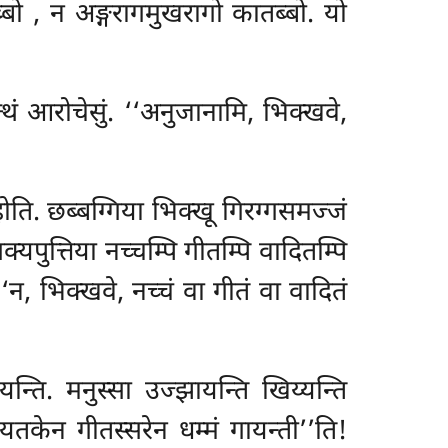
ब्बो
, न अङ्गरागमुखरागो कातब्बो. यो
 आरोचेसुं. ‘‘अनुजानामि, भिक्खवे,
ोति. छब्बग्गिया भिक्खू गिरग्गसमज्जं
पुत्तिया नच्चम्पि गीतम्पि वादितम्पि
न, भिक्खवे, नच्चं वा गीतं वा वादितं
ति. मनुस्सा उज्झायन्ति खिय्यन्ति
केन गीतस्सरेन धम्मं गायन्ती’’ति!