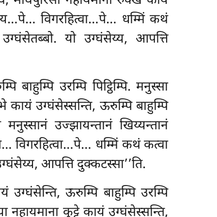
, मोघपुरिसा नहायमाना रुक्खे कायं
पसादाय…पे… विगरहित्वा…पे… धम्मिं कथं
घंसेतब्बो. यो उग्घंसेय्य, आपत्ति
 बाहुम्पि उरम्पि पिट्ठिम्पि. मनुस्सा
ायं उग्घंसेस्सन्ति, ऊरुम्पि बाहुम्पि
सं मनुस्सानं उज्झायन्तानं
खिय्यन्तानं
े… विगरहित्वा…पे… धम्मिं कथं कत्वा
्घंसेय्य, आपत्ति दुक्कटस्सा’’ति.
 उग्घंसेन्ति, ऊरुम्पि बाहुम्पि उरम्पि
िया
नहायमाना कुट्टे कायं उग्घंसेस्सन्ति,