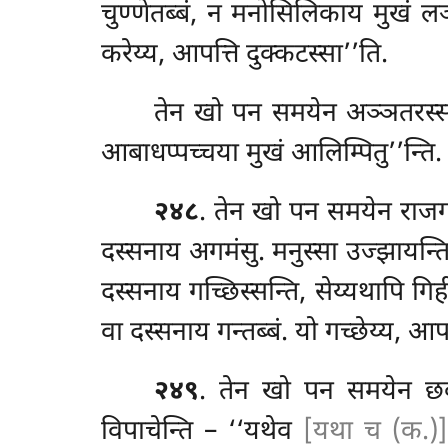
चुण्णेतब्बं, न मनोसिलिकाय मुखं लञ
करेय्य, आपत्ति दुक्कटस्सा’’ति.
तेन
खो पन समयेन अञ्ञतरस्स भ
आबाधप्पच्चया मुखं आलिम्पितु’’न्ति.
२४८
. तेन
खो पन समयेन राजग
दस्सनाय अगमंसु. मनुस्सा उज्झायन्ति
दस्सनाय
गच्छिस्सन्ति, सेय्यथापि ग
वा दस्सनाय गन्तब्बं. यो गच्छेय्य, आपत
२४९
. तेन खो पन समयेन छब्ब
विपाचेन्ति – ‘‘यथेव
[यथा च (क.)]