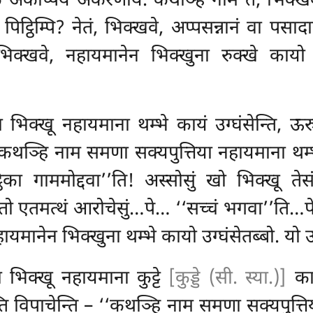
 अकप्पियं अकरणीयं. कथञ्हि नाम ते, भिक्खवे
म्पि पिट्ठिम्पि? नेतं, भिक्खवे, अप्पसन्नानं वा 
क्खवे, नहायमानेन भिक्खुना रुक्खे कायो उग्
क्खू नहायमाना थम्भे कायं उग्घंसेन्ति, ऊरुम्पि
‘कथञ्हि नाम समणा सक्यपुत्तिया नहायमाना थम्भे क
ुट्ठिका गाममोद्दवा’’ति! अस्सोसुं खो भिक्खू ते
तो एतमत्थं आरोचेसुं…पे… ‘‘सच्चं भगवा’’ति…प
यमानेन भिक्खुना थम्भे कायो उग्घंसेतब्बो. यो उग
 भिक्खू नहायमाना कुट्टे
[कुड्डे (सी. स्या.)]
कायं
यन्ति विपाचेन्ति – ‘‘कथञ्हि नाम समणा सक्यपुत्त