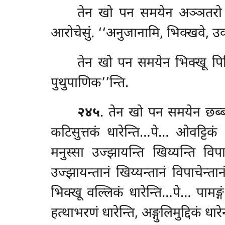
तेन खो पन समयेन अञ्ञतरो भि
आरोचेसुं. ‘‘अनुजानामि, भिक्खवे, उक
तेन खो पन समयेन भिक्खू पिट्ठ
पुथुपाणिक’’न्ति.
२४५
. तेन खो पन समयेन छब्बग्
कटिसुत्तकं धारेन्ति…पे… ओवट्टिकं ध
मनुस्सा उज्झायन्ति खिय्यन्ति वि
उज्झायन्तानं खिय्यन्तानं विपाचेन्
भिक्खू वल्लिकं धारेन्ति…पे… पामङ्गं ध
हत्थाभरणं धारेन्ति, अङ्गुलिमुद्दिकं