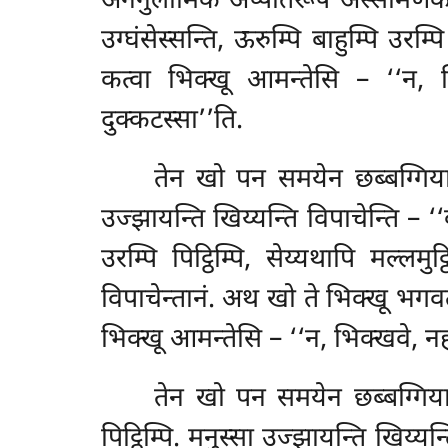
अननुलोमिकं अप्पतिरूपं अस्सामणकं
उग्घंसेस्सन्ति, ऊरुम्पि बाहुम्पि उर
कत्वा भिक्खू आमन्तेसि – ‘‘न, भि
दुक्कटस्सा’’ति.
तेन खो पन समयेन छब्बग्गिया भि
उज्झायन्ति खिय्यन्ति विपाचेन्ति – ‘
उरम्पि पिट्ठिम्पि, सेय्यथापि मल्लम
विपाचेन्तानं. अथ खो ते भिक्खू भगव
भिक्खू आमन्तेसि – ‘‘न, भिक्खवे, नहा
तेन
खो पन समयेन छब्बग्गिया
पिट्ठिम्पि. मनुस्सा उज्झायन्ति खिय्