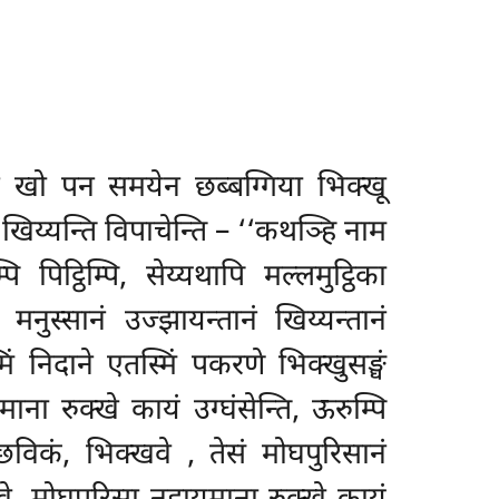
न खो पन समयेन छब्बग्गिया भिक्खू
ति खिय्यन्ति विपाचेन्ति – ‘‘कथञ्हि नाम
 पिट्ठिम्पि, सेय्यथापि मल्लमुट्ठिका
मनुस्सानं उज्झायन्तानं खिय्यन्तानं
निदाने एतस्मिं पकरणे भिक्खुसङ्घं
ाना रुक्खे कायं उग्घंसेन्ति, ऊरुम्पि
ुच्छविकं, भिक्खवे
, तेसं मोघपुरिसानं