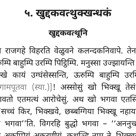
५. खुद्दकवत्थुक्खन्धकं
खुद्दकवत्थूनि
ा राजगहे विहरति वेळुवने कलन्दकनिवापे. ते
म्पि बाहुम्पि उरम्पि पिट्ठिम्पि. मनुस्सा उज्झायन्
कायं उग्घंसेस्सन्ति, ऊरुम्पि बाहुम्पि उरम्पि
गामपूतवा (स्या.)]
! अस्सोसुं खो भिक्खू तेसं 
गवतो एतमत्थं आरोचेसुं. अथ खो भगवा एतस्मिं 
‘‘सच्चं किर, भिक्खवे, छब्बग्गिया भिक्खू नहायम
‘सच्चं भगवा’’ति. विगरहि बुद्धो भगवा – ‘‘अनन