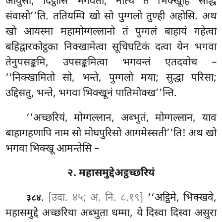
आवुसो, दिट्ठोसि भगवता; नत्थि ते भिक्खूहि सद्धिं
संवासो’’ति. ततियम्पि खो सो पुग्गलो तुण्ही अहोसि. अथ
खो आयस्मा महामोग्गल्लानो तं पुग्गलं बाहायं गहेत्वा
बहिद्वारकोट्ठका निक्खामेत्वा सूचिघटिकं दत्वा येन भगवा
तेनुपसङ्कमि, उपसङ्कमित्वा भगवन्तं एतदवोच –
‘‘निक्खामितो सो, भन्ते, पुग्गलो मया; सुद्धा परिसा;
उद्दिसतु, भन्ते, भगवा भिक्खूनं पातिमोक्ख’’न्ति.
‘‘अच्छरियं, मोग्गल्लान, अब्भुतं, मोग्गल्लान, याव
बाहागहणापि नाम सो मोघपुरिसो आगमेस्सती’’ति! अथ खो
भगवा भिक्खू आमन्तेसि –
२. महासमुद्देअट्ठच्छरियं
.
[उदा. ४५; अ. नि. ८.१९]
‘‘अट्ठिमे, भिक्खवे,
३८४
महासमुद्दे अच्छरिया अब्भुता धम्मा, ये दिस्वा दिस्वा असुरा