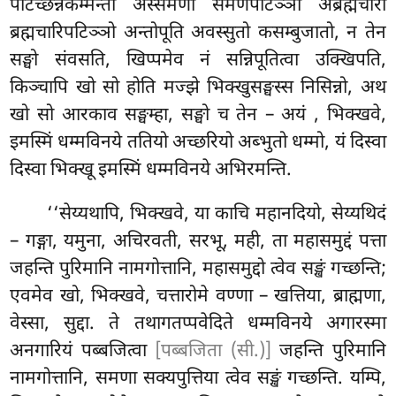
पटिच्छन्नकम्मन्तो अस्समणो समणपटिञ्ञो अब्रह्मचारी
ब्रह्मचारिपटिञ्ञो अन्तोपूति अवस्सुतो कसम्बुजातो, न तेन
सङ्घो संवसति, खिप्पमेव नं सन्निपूतित्वा उक्खिपति,
किञ्चापि खो सो होति मज्झे भिक्खुसङ्घस्स निसिन्नो, अथ
खो सो आरकाव सङ्घम्हा, सङ्घो च तेन – अयं
, भिक्खवे,
इमस्मिं धम्मविनये ततियो अच्छरियो अब्भुतो धम्मो, यं दिस्वा
दिस्वा भिक्खू इमस्मिं धम्मविनये अभिरमन्ति.
‘‘सेय्यथापि, भिक्खवे, या काचि महानदियो, सेय्यथिदं
– गङ्गा, यमुना, अचिरवती, सरभू, मही, ता महासमुद्दं पत्ता
जहन्ति पुरिमानि नामगोत्तानि, महासमुद्दो त्वेव सङ्खं गच्छन्ति;
एवमेव खो, भिक्खवे, चत्तारोमे वण्णा – खत्तिया, ब्राह्मणा,
वेस्सा, सुद्दा. ते तथागतप्पवेदिते धम्मविनये अगारस्मा
अनगारियं पब्बजित्वा
[पब्बजिता (सी.)]
जहन्ति पुरिमानि
नामगोत्तानि, समणा सक्यपुत्तिया त्वेव सङ्खं गच्छन्ति. यम्पि,