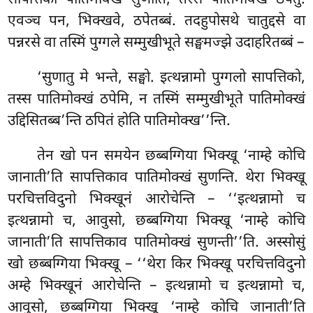
एवञ्च पन, भिक्खवे, ठपेतब्बं. तदहुपोसथे चातुद्दसे वा
पन्नरसे वा तस्मिं पुग्गले सम्मुखीभूते सङ्घमज्झे
उदाहरितब्बं –
‘सुणातु मे भन्ते, सङ्घो. इत्थन्नामो पुग्गलो सापत्तिको,
तस्स पातिमोक्खं ठपेमि, न तस्मिं सम्मुखीभूते पातिमोक्खं
उद्दिसितब्ब’न्ति ठपितं होति पातिमोक्ख’’न्ति.
तेन
खो पन समयेन छब्बग्गिया भिक्खू ‘नाम्हे कोचि
जानाती’ति सापत्तिकाव पातिमोक्खं सुणन्ति. थेरा भिक्खू
परचित्तविदुनो भिक्खूनं आरोचेन्ति – ‘‘इत्थन्नामो च
इत्थन्नामो च, आवुसो, छब्बग्गिया भिक्खू ‘नाम्हे कोचि
जानाती’ति सापत्तिकाव पातिमोक्खं सुणन्ती’’ति. अस्सोसुं
खो छब्बग्गिया भिक्खू – ‘‘थेरा किर भिक्खू परचित्तविदुनो
अम्हे भिक्खूनं आरोचेन्ति – इत्थन्नामो च इत्थन्नामो च,
आवुसो, छब्बग्गिया भिक्खू ‘नाम्हे कोचि
जानाती’ति