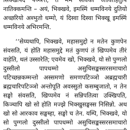
सिक्खापदं
पञ्ञत्तं, तं
मम सावका जीवितहेतुपि
नातिक्कमन्ति – अयं, भिक्खवे, इमस्मिं धम्मविनये दुतियो
अच्छरियो अब्भुतो धम्मो, यं दिस्वा दिस्वा भिक्खू इमस्मिं
धम्मविनये अभिरमन्ति.
‘‘सेय्यथापि, भिक्खवे, महासमुद्दो न मतेन कुणपेन
संवसति, यं होति महासमुद्दे मतं कुणपं तं खिप्पमेव तीरं
वाहेति, थलं उस्सारेति; एवमेव खो, भिक्खवे, यो सो पुग्गलो
दुस्सीलो पापधम्मो असुचिसङ्कस्सरसमाचारो
पटिच्छन्नकम्मन्तो अस्समणो समणपटिञ्ञो अब्रह्मचारी
ब्रह्मचारिपटिञ्ञो अन्तोपूति अवस्सुतो कसम्बुजातो, न तेन
सङ्घो संवसति, खिप्पमेव नं सन्निपतित्वा उक्खिपति,
किञ्चापि खो सो होति मज्झे भिक्खुसङ्घस्स
निसिन्नो. अथ
खो सो आरकाव सङ्घम्हा, सङ्घो च तेन. यम्पि, भिक्खवे, यो
सो पुग्गलो दुस्सीलो पापधम्मो असुचिसङ्कस्सरसमाचारो