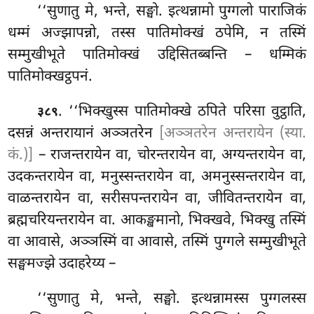
‘‘सुणातु मे, भन्ते, सङ्घो. इत्थन्नामो पुग्गलो पाराजिकं
धम्मं अज्झापन्नो, तस्स पातिमोक्खं ठपेमि, न तस्मिं
सम्मुखीभूते
पातिमोक्खं उद्दिसितब्बन्ति – धम्मिकं
पातिमोक्खट्ठपनं.
. ‘‘भिक्खुस्स पातिमोक्खे ठपिते परिसा वुट्ठाति,
३८९
दसन्नं अन्तरायानं अञ्ञतरेन
[अञ्ञतरेन अन्तरायेन (स्या.
कं.)]
– राजन्तरायेन वा, चोरन्तरायेन वा, अग्यन्तरायेन वा,
उदकन्तरायेन वा, मनुस्सन्तरायेन वा, अमनुस्सन्तरायेन वा,
वाळन्तरायेन वा, सरीसपन्तरायेन वा, जीवितन्तरायेन
वा,
ब्रह्मचरियन्तरायेन वा. आकङ्खमानो, भिक्खवे, भिक्खु तस्मिं
वा आवासे, अञ्ञस्मिं वा आवासे, तस्मिं पुग्गले सम्मुखीभूते
सङ्घमज्झे उदाहरेय्य –
‘‘सुणातु मे, भन्ते, सङ्घो. इत्थन्नामस्स पुग्गलस्स