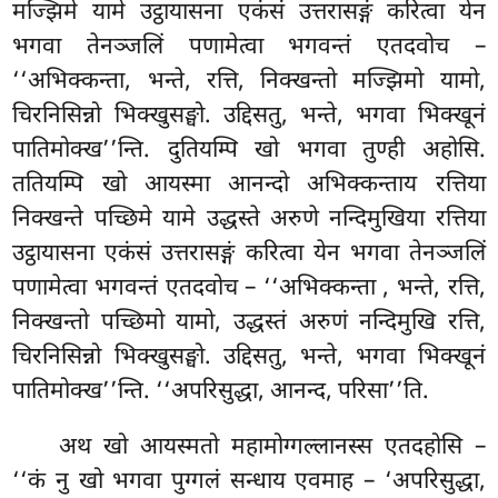
मज्झिमे यामे उट्ठायासना एकंसं उत्तरासङ्गं करित्वा येन
भगवा तेनञ्जलिं पणामेत्वा भगवन्तं एतदवोच –
‘‘अभिक्कन्ता, भन्ते, रत्ति, निक्खन्तो मज्झिमो यामो,
चिरनिसिन्नो भिक्खुसङ्घो. उद्दिसतु, भन्ते, भगवा भिक्खूनं
पातिमोक्ख’’न्ति. दुतियम्पि खो भगवा तुण्ही अहोसि.
ततियम्पि खो आयस्मा आनन्दो अभिक्कन्ताय रत्तिया
निक्खन्ते पच्छिमे यामे उद्धस्ते अरुणे नन्दिमुखिया रत्तिया
उट्ठायासना एकंसं उत्तरासङ्गं करित्वा येन भगवा तेनञ्जलिं
पणामेत्वा भगवन्तं एतदवोच – ‘‘अभिक्कन्ता
, भन्ते, रत्ति,
निक्खन्तो पच्छिमो यामो, उद्धस्तं अरुणं नन्दिमुखि रत्ति,
चिरनिसिन्नो भिक्खुसङ्घो. उद्दिसतु, भन्ते, भगवा भिक्खूनं
पातिमोक्ख’’न्ति. ‘‘अपरिसुद्धा, आनन्द, परिसा’’ति.
अथ खो आयस्मतो महामोग्गल्लानस्स एतदहोसि –
‘‘कं नु खो भगवा पुग्गलं सन्धाय एवमाह – ‘अपरिसुद्धा,