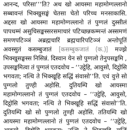
आनन्द, परिसा’’’ति? अथ खो आयस्मा महामोग्गल्लानो
सब्बावन्तं भिक्खुसङ्घं चेतसा चेतो परिच्च मनसाकासि.
अद्दसा खो आयस्मा महामोग्गल्लानो तं पुग्गलं दुस्सीलं
पापधम्मं असुचिसङ्कस्सरसमाचारं पटिच्छन्नकम्मन्तं अस्समणं
समणपटिञ्ञं अब्रह्मचारिं ब्रह्मचारिपटिञ्ञं अन्तोपूतिं
अवस्सुतं कसम्बुजातं
[कसम्बुकजातं (क.)]
मज्झे
भिक्खुसङ्घस्स निसिन्नं. दिस्वान येन सो पुग्गलो
तेनुपसङ्कमि
,
उपसङ्कमित्वा तं पुग्गलं एतदवोच – ‘‘उट्ठेहि, आवुसो, दिट्ठोसि
भगवता; नत्थि ते भिक्खूहि
सद्धिं संवासो’’ति. एवं वुत्ते सो
पुग्गलो तुण्ही अहोसि. दुतियम्पि खो आयस्मा
महामोग्गल्लानो तं पुग्गलं एतदवोच – ‘‘उट्ठेहि, आवुसो,
दिट्ठोसि भगवता; नत्थि ते भिक्खूहि सद्धिं संवासो’’ति.
दुतियम्पि खो सो पुग्गलो तुण्ही अहोसि. ततियम्पि खो
आयस्मा महामोग्गल्लानो तं पुग्गलं एतदवोच – ‘‘उट्ठेहि,