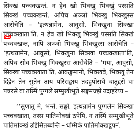
सिक्खं पच्चक्खन्तं. न हेव खो भिक्खु भिक्खुं पस्सति
सिक्खं पच्चक्खन्तं, अपिच अञ्ञो भिक्खु भिक्खुस्स
आरोचेति – ‘इत्थन्नामेन, आवुसो, भिक्खुना सिक्खा
पच्चक्खाता’ति. न हेव खो भिक्खु भिक्खुं पस्सति सिक्खं
📜
पच्चक्खन्तं, नापि अञ्ञो
भिक्खु भिक्खुस्स आरोचेति –
‘इत्थन्नामेन, आवुसो, भिक्खुना सिक्खा पच्चक्खाता’ति,
अपिच सोव भिक्खु भिक्खुस्स आरोचेति – ‘मया, आवुसो,
सिक्खा पच्चक्खाता’ति. आकङ्खमानो, भिक्खवे, भिक्खु तेन
दिट्ठेन तेन सुतेन ताय परिसङ्काय तदहुपोसथे चातुद्दसे वा
पन्नरसे वा तस्मिं पुग्गले सम्मुखीभूते सङ्घमज्झे उदाहरेय्य –
‘‘सुणातु मे, भन्ते, सङ्घो. इत्थन्नामेन पुग्गलेन सिक्खा
पच्चक्खाता, तस्स पातिमोक्खं ठपेमि, न तस्मिं सम्मुखीभूते
पातिमोक्खं उद्दिसितब्बन्ति – धम्मिकं पातिमोक्खट्ठपनं.