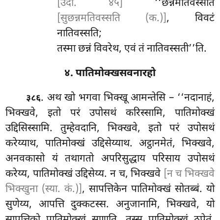
[उदा. ४५]
‘‘छन्नमतिवस्सति
[सुछन्नमतिवस्सति (क.)]
, विवटं
नातिवस्सति;
तस्मा छन्नं विवरेथ, एवं तं नातिवस्सती’’ति.
४. पातिमोक्खसवनारहो
. अथ
खो भगवा भिक्खू आमन्तेसि – ‘‘नदानाहं,
३८६
भिक्खवे, इतो
परं उपोसथं करिस्सामि, पातिमोक्खं
उद्दिसिस्सामि. तुम्हेवदानि, भिक्खवे, इतो परं उपोसथं
करेय्याथ, पातिमोक्खं उद्दिसेय्याथ. अट्ठानमेतं, भिक्खवे,
अनवकासो यं तथागतो अपरिसुद्धाय परिसाय उपोसथं
करेय्य, पातिमोक्खं उद्दिसेय्य. न च, भिक्खवे
[न च भिक्खवे
भिक्खुना (स्या. कं.)]
, सापत्तिकेन पातिमोक्खं सोतब्बं. यो
सुणेय्य, आपत्ति दुक्कटस्स. अनुजानामि, भिक्खवे, यो
सापत्तिको पातिमोक्खं सुणाति, तस्स पातिमोक्खं ठपेतुं.