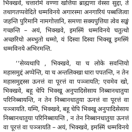
भिक्खवे, चत्तारोमे वण्णा खत्तिया ब्राह्मणा वेस्सा सुद्दा, ते
तथागतप्पवेदिते धम्मविनये अगारस्मा अनगारियं पब्बजित्वा
जहन्ति पुरिमानि नामगोत्तानि, समणा सक्यपुत्तिया त्वेव सङ्खं
गच्छन्ति – अयं, भिक्खवे, इमस्मिं धम्मविनये चतुत्थो
अच्छरियो अब्भुतो धम्मो, यं दिस्वा दिस्वा भिक्खू इमस्मिं
धम्मविनये अभिरमन्ति.
‘‘सेय्यथापि
, भिक्खवे, या च लोके सवन्तियो
महासमुद्दं अप्पेन्ति, या च अन्तलिक्खा धारा पपतन्ति, न तेन
महासमुद्दस्स ऊनत्तं वा पूरत्तं वा पञ्ञायति; एवमेव खो,
भिक्खवे, बहू चेपि भिक्खू अनुपादिसेसाय निब्बानधातुया
परिनिब्बायन्ति, न तेन निब्बानधातुया ऊनत्तं वा पूरत्तं वा
पञ्ञायति. यम्पि, भिक्खवे, बहू चेपि भिक्खू अनुपादिसेसाय
निब्बानधातुया परिनिब्बायन्ति
, न तेन निब्बानधातुया ऊनत्तं
वा पूरत्तं वा पञ्ञायति – अयं, भिक्खवे, इमस्मिं धम्मविनये