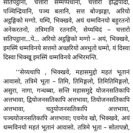
सतिपट्ठाना, चत्तारो सम्मप्पधाना, चत्तारो इद्धिपादा,
पञ्चिन्द्रियानि, पञ्च बलानि, सत्त बोज्झङ्गा, अरियो
अट्ठङ्गिको मग्गो. यम्पि, भिक्खवे, अयं धम्मविनयो बहुरतनो
अनेकरतनो, तत्रिमानि रतनानि, सेय्यथिदं – चत्तारो
सतिपट्ठाना…पे… अरियो अट्ठङ्गिको मग्गो – अयं, भिक्खवे,
इमस्मिं धम्मविनये सत्तमो अच्छरियो अब्भुतो धम्मो, यं दिस्वा
दिस्वा भिक्खू इमस्मिं धम्मविनये अभिरमन्ति.
‘‘सेय्यथापि
, भिक्खवे, महासमुद्दो महतं भूतानं
आवासो, तत्रिमे भूता – तिमि, तिमिङ्गलो, तिमितिमिङ्गलो,
असुरा, नागा, गन्धब्बा, सन्ति महासमुद्दे योजनसतिकापि
अत्तभावा, द्वियोजनसतिकापि अत्तभावा, तियोजनसतिकापि
अत्तभावा, चतुयोजनसतिकापि अत्तभावा,
पञ्चयोजनसतिकापि अत्तभावा; एवमेव खो, भिक्खवे, अयं
धम्मविनयो महतं भूतानं आवासो. तत्रिमे भूता – सोतापन्नो,