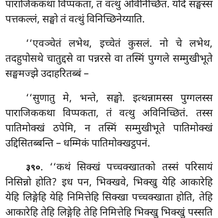
पाराजिककथा विप्पकता, तं वत्थु अविनिच्छितं. यदि सङ्घस्स
पत्तकल्लं, सङ्घो तं वत्थुं विनिच्छिनेय्याति.
‘‘एवञ्चेतं लभेथ, इच्चेतं कुसलं. नो चे लभेथ,
तदहुपोसथे चातुद्दसे वा पन्नरसे वा तस्मिं पुग्गले सम्मुखीभूते
सङ्घमज्झे उदाहरितब्बं –
‘‘सुणातु
मे, भन्ते, सङ्घो. इत्थन्नामस्स पुग्गलस्स
पाराजिककथा विप्पकता, तं वत्थु अविनिच्छितं. तस्स
पातिमोक्खं ठपेमि, न तस्मिं सम्मुखीभूते पातिमोक्खं
उद्दिसितब्बन्ति – धम्मिकं पातिमोक्खट्ठपनं.
. ‘‘कथं सिक्खं पच्चक्खातको तस्सं परिसायं
३९०
निसिन्नो होति? इध पन, भिक्खवे, भिक्खु येहि आकारेहि
येहि लिङ्गेहि येहि
निमित्तेहि सिक्खा पच्चक्खाता होति, तेहि
आकारेहि तेहि लिङ्गेहि तेहि निमित्तेहि भिक्खु भिक्खुं पस्सति