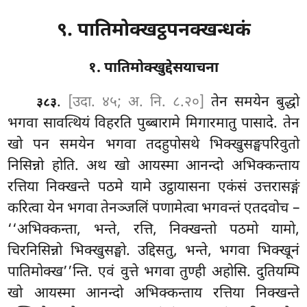
९. पातिमोक्खट्ठपनक्खन्धकं
१. पातिमोक्खुद्देसयाचना
.
[उदा. ४५; अ. नि. ८.२०]
तेन
समयेन बुद्धो
३८३
भगवा सावत्थियं विहरति पुब्बारामे मिगारमातु पासादे. तेन
खो पन समयेन भगवा तदहुपोसथे भिक्खुसङ्घपरिवुतो
निसिन्नो होति. अथ खो आयस्मा आनन्दो अभिक्कन्ताय
रत्तिया निक्खन्ते पठमे यामे उट्ठायासना एकंसं उत्तरासङ्गं
करित्वा येन भगवा तेनञ्जलिं पणामेत्वा भगवन्तं एतदवोच –
‘‘अभिक्कन्ता, भन्ते, रत्ति, निक्खन्तो पठमो यामो,
चिरनिसिन्नो भिक्खुसङ्घो. उद्दिसतु, भन्ते, भगवा भिक्खूनं
पातिमोक्ख’’न्ति. एवं वुत्ते भगवा तुण्ही अहोसि. दुतियम्पि
खो आयस्मा आनन्दो अभिक्कन्ताय रत्तिया निक्खन्ते