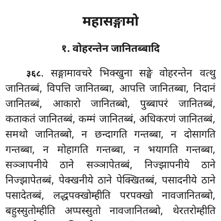
महासङ्गामो
१. वोहरन्तेन जानितब्बादि
. सङ्गामावचरे
भिक्खुना सङ्घे वोहरन्तेन वत्थु
३६८
जानितब्बं, विपत्ति जानितब्बा, आपत्ति जानितब्बा, निदानं
जानितब्बं, आकारो जानितब्बो, पुब्बापरं जानितब्बं,
कताकतं जानितब्बं, कम्मं जानितब्बं, अधिकरणं जानितब्बं,
समथो जानितब्बो, न छन्दागति गन्तब्बा, न दोसागति
गन्तब्बा, न मोहागति गन्तब्बा, न भयागति गन्तब्बा,
सञ्ञापनीये ठाने सञ्ञापेतब्बं, निज्झापनीये ठाने
निज्झापेतब्बं, पेक्खनीये ठाने पेक्खितब्बं, पसादनीये ठाने
पसादेतब्बं, लद्धपक्खोम्हीति परपक्खो नावजानितब्बो,
बहुस्सुतोम्हीति अप्पस्सुतो नावजानितब्बो, थेरतरोम्हीति