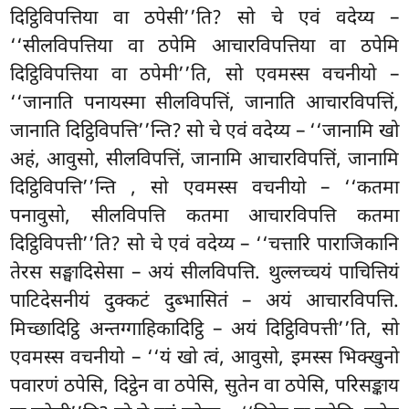
दिट्ठिविपत्तिया वा ठपेसी’’ति? सो चे एवं वदेय्य –
‘‘सीलविपत्तिया वा ठपेमि
आचारविपत्तिया वा ठपेमि
दिट्ठिविपत्तिया वा ठपेमी’’ति, सो एवमस्स वचनीयो –
‘‘जानाति पनायस्मा सीलविपत्तिं, जानाति आचारविपत्तिं,
जानाति दिट्ठिविपत्ति’’न्ति? सो चे एवं वदेय्य – ‘‘जानामि खो
अहं, आवुसो, सीलविपत्तिं, जानामि आचारविपत्तिं, जानामि
दिट्ठिविपत्ति’’न्ति
, सो एवमस्स वचनीयो – ‘‘कतमा
पनावुसो, सीलविपत्ति कतमा आचारविपत्ति कतमा
दिट्ठिविपत्ती’’ति? सो चे एवं वदेय्य – ‘‘चत्तारि पाराजिकानि
तेरस सङ्घादिसेसा – अयं सीलविपत्ति. थुल्लच्चयं पाचित्तियं
पाटिदेसनीयं दुक्कटं दुब्भासितं – अयं आचारविपत्ति.
मिच्छादिट्ठि अन्तग्गाहिकादिट्ठि – अयं दिट्ठिविपत्ती’’ति, सो
एवमस्स वचनीयो – ‘‘यं खो त्वं, आवुसो, इमस्स भिक्खुनो
पवारणं ठपेसि, दिट्ठेन वा ठपेसि, सुतेन वा ठपेसि, परिसङ्काय