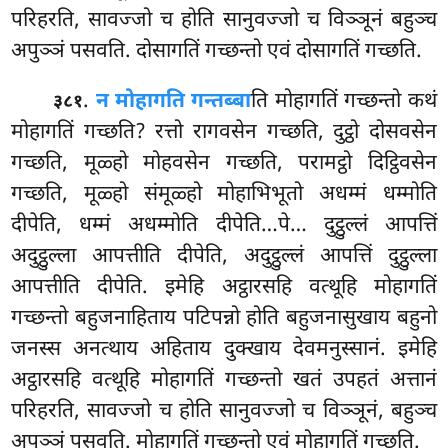
परिहरति, सावज्जो च होति सानुवज्जो च विञ्ञूनं बहुञ्च
अपुञ्ञं पसवति. दोसागतिं गच्छन्तो एवं दोसागतिं गच्छति.
.
न मोहागति गन्तब्बा
ति मोहागतिं गच्छन्तो कथं
३८१
मोहागतिं गच्छति? रत्तो रागवसेन गच्छति, दुट्ठो दोसवसेन
गच्छति, मूळ्हो मोहवसेन गच्छति, परामट्ठो दिट्ठिवसेन
गच्छति, मूळ्हो संमूळ्हो मोहाभिभूतो अधम्मं धम्मोति
दीपेति, धम्मं अधम्मोति
दीपेति…पे… दुट्ठुल्लं आपत्तिं
अदुट्ठुल्ला आपत्तीति दीपेति, अदुट्ठुल्लं आपत्तिं दुट्ठुल्ला
आपत्तीति दीपेति. इमेहि अट्ठारसहि वत्थूहि मोहागतिं
गच्छन्तो बहुजनाहिताय पटिपन्नो होति बहुजनासुखाय बहुनो
जनस्स अनत्थाय अहिताय
दुक्खाय देवमनुस्सानं. इमेहि
अट्ठारसहि वत्थूहि मोहागतिं गच्छन्तो खतं उपहतं अत्तानं
परिहरति, सावज्जो च होति सानुवज्जो च विञ्ञूनं, बहुञ्च
अपुञ्ञं पसवति. मोहागतिं गच्छन्तो एवं मोहागतिं गच्छति.