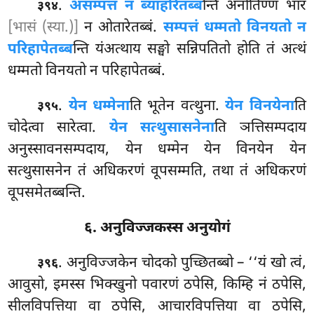
.
असम्पत्तं न ब्याहरितब्ब
न्ति अनोतिण्णं भारं
३९४
[भासं (स्या.)]
न ओतारेतब्बं.
सम्पत्तं धम्मतो विनयतो न
परिहापेतब्ब
न्ति यंअत्थाय सङ्घो सन्निपतितो होति तं अत्थं
धम्मतो विनयतो न परिहापेतब्बं.
.
येन धम्मेना
ति भूतेन वत्थुना.
येन विनयेना
ति
३९५
चोदेत्वा सारेत्वा.
येन सत्थुसासनेना
ति ञत्तिसम्पदाय
अनुस्सावनसम्पदाय, येन धम्मेन येन विनयेन येन
सत्थुसासनेन तं अधिकरणं वूपसम्मति, तथा तं अधिकरणं
वूपसमेतब्बन्ति.
६. अनुविज्जकस्स अनुयोगं
. अनुविज्जकेन चोदको पुच्छितब्बो – ‘‘यं खो त्वं,
३९६
आवुसो, इमस्स भिक्खुनो पवारणं ठपेसि, किम्हि नं ठपेसि,
सीलविपत्तिया वा ठपेसि, आचारविपत्तिया वा ठपेसि,