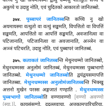
कच्चि नु खो अयमायस्मा द्वीसु धम्मेसु पतिट्ठितो सच्चे च
अकुप्पे च उदाहु नोति, एवं चुदितको आकारतो जानितब्बो.
.
पुब्बापरं जानितब्ब
न्ति कच्चि नु खो
३७४
अयमायस्मा वत्थुतो वा वत्थुं सङ्कमति, विपत्तितो वा विपत्तिं
सङ्कमति, आपत्तितो वा आपत्तिं सङ्कमति, अवजानित्वा वा
पटिजानाति, पटिजानित्वा वा अवजानाति, अञ्ञेन वा
अञ्ञं पटिचरति, उदाहु नोति, एवं पुब्बापरं जानितब्बं.
.
कताकतं जानितब्ब
न्ति मेथुनधम्मो जानितब्बो,
३७५
मेथुनधम्मस्स अनुलोमं जानितब्बं, मेथुनधम्मस्स पुब्बभागो
जानितब्बो.
मेथुनधम्मो जानितब्बो
ति द्वयंद्वयसमापत्ति
जानितब्बा.
मेथुनधम्मस्स अनुलोमं
जानितब्ब
न्ति भिक्खु
अत्तनो मुखेन परस्स अङ्गजातं गण्हाति
.
मेथुनधम्मस्स
पुब्बभागो जानितब्बो
ति वण्णावण्णो
[वण्णो अवण्णो
(स्या.)]
, कायसंसग्गो, दुट्ठुल्लवाचा, अत्तकामपारिचरिया,