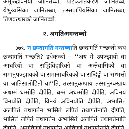
अमूळ्हविनयो जानितब्बो, पटिञ्ञातकरणं जानितब्बं,
येभुय्यसिका जानितब्बा, तस्सपापियसिका जानितब्बा,
तिणवत्थारको जानितब्बो.
२. अगतिअगन्तब्बो
.
न छन्दागति गन्तब्बा
ति छन्दागतिं गच्छन्तो कथं
३७९
छन्दागतिं गच्छति? इधेकच्चो – ‘‘अयं मे उपज्झायो वा
आचरियो वा सद्धिविहारिको वा अन्तेवासिको वा
समानुपज्झायको वा समानाचरियको वा सन्दिट्ठो वा सम्भत्तो
वा ञातिसालोहितो वा’’ति, तस्सानुकम्पाय तस्सानुरक्खाय
अधम्मं धम्मोति दीपेति, धम्मं अधम्मोति दीपेति, अविनयं
विनयोति दीपेति, विनयं अविनयोति दीपेति, अभासितं
अलपितं तथागतेन भासितं लपितं तथागतेनाति
दीपेति,
भासितं लपितं तथागतेन अभासितं अलपितं तथागतेनाति
दीपेति, अनाचिण्णं तथागतेन आचिण्णं तथागतेनाति दीपेति,