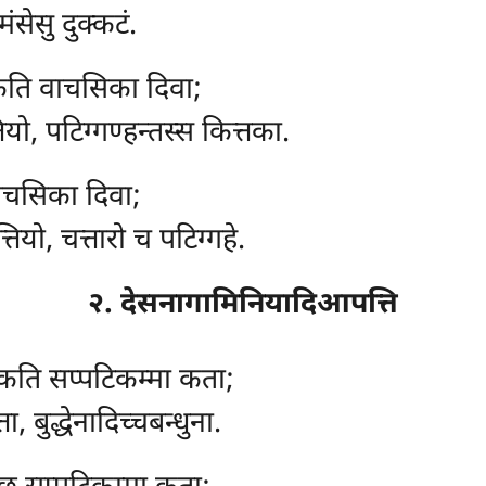
ंसेसु दुक्कटं.
 कति वाचसिका दिवा;
ो, पटिग्गण्हन्तस्स कित्तका.
 वाचसिका दिवा;
ियो, चत्तारो च पटिग्गहे.
२. देसनागामिनियादिआपत्ति
कति सप्पटिकम्मा कता;
ा, बुद्धेनादिच्चबन्धुना.