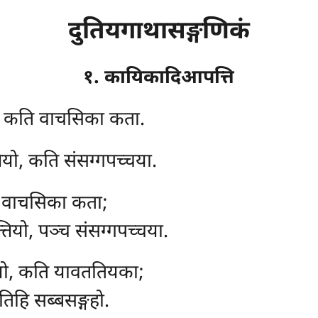
दुतियगाथासङ्गणिकं
१. कायिकादिआपत्ति
, कति वाचसिका कता.
ियो, कति संसग्गपच्चया.
छ वाचसिका कता;
्तियो, पञ्च संसग्गपच्चया.
ियो, कति यावततियका;
तिहि सब्बसङ्गहो.