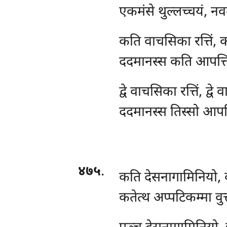
एकमंसे थुल्लच्चयं, नवम
कति वाचसिका रत्तिं,
ददमानस्स कति आपत्तिय
द्वे
वाचसिका रत्तिं, द्वे
ददमानस्स तिस्सो आपत्त
४७५
.
कति देसनागामिनियो, 
कतेत्थ अप्पटिकम्मा वुत्त