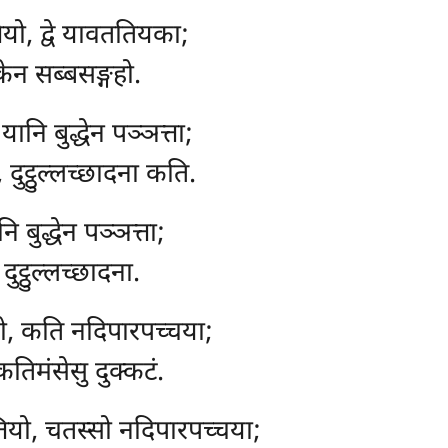
ियो, द्वे यावततियका;
केन सब्बसङ्गहो.
नि बुद्धेन पञ्ञत्ता;
दुट्ठुल्लच्छादना कति.
ि बुद्धेन पञ्ञत्ता;
 दुट्ठुल्लच्छादना.
ो, कति नदिपारपच्चया;
कतिमंसेसु दुक्कटं.
ियो, चतस्सो नदिपारपच्चया;