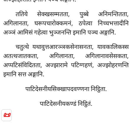
ततिये सेक्खसम्मतता, पुब्बे अनिमन्तितता,
अगिलानता, घरूपचारोक्कमनं, ठपेत्वा निच्चभत्तादीनि
अञ्ञं आमिसं गहेत्वा भुञ्जनन्ति इमानि पञ्च अङ्गानि.
चतुत्थे यथावुत्तआरञ्ञकसेनासनता, यावकालिकस्स
अतत्थजातकता, अगिलानता, अगिलानावसेसकता,
अप्पटिसंविदितता, अज्झारामे पटिग्गहणं, अज्झोहरणन्ति
इमानि सत्त अङ्गानि.
पाटिदेसनीयसिक्खापदवण्णना निट्ठिता.
पाटिदेसनीयकण्डं निट्ठितं.
📜