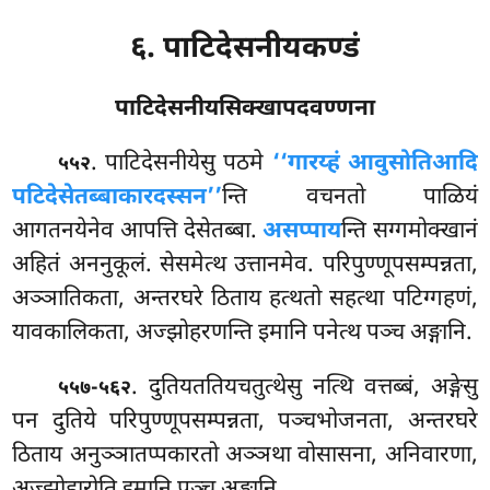
६. पाटिदेसनीयकण्डं
पाटिदेसनीयसिक्खापदवण्णना
. पाटिदेसनीयेसु
पठमे
‘‘गारय्हं आवुसोतिआदि
५५२
पटिदेसेतब्बाकारदस्सन’’
न्ति वचनतो पाळियं
आगतनयेनेव आपत्ति देसेतब्बा.
असप्पाय
न्ति सग्गमोक्खानं
अहितं अननुकूलं. सेसमेत्थ उत्तानमेव. परिपुण्णूपसम्पन्नता,
अञ्ञातिकता, अन्तरघरे ठिताय हत्थतो सहत्था पटिग्गहणं,
यावकालिकता, अज्झोहरणन्ति इमानि पनेत्थ पञ्च अङ्गानि.
. दुतियततियचतुत्थेसु नत्थि वत्तब्बं, अङ्गेसु
५५७-५६२
पन दुतिये परिपुण्णूपसम्पन्नता, पञ्चभोजनता, अन्तरघरे
ठिताय अनुञ्ञातप्पकारतो अञ्ञथा वोसासना, अनिवारणा,
अज्झोहारोति इमानि पञ्च अङ्गानि.