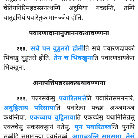
चेतियगिरिमहदस्सनत्थम्पि अट्ठमिया गच्छन्ति, तम्पि
चातुद्दसियं पवारेतुकामानञ्ञेव होति.
पवारणादानानुजाननकथावण्णना
.
सचे पन वुड्ढतरो होती
ति सचे पवारणदायको
२१३
भिक्खु वुड्ढतरो होति.
तेन च भिक्खुना
ति पवारणदायकेन
भिक्खुना.
अनापत्तिपन्नरसककथावण्णना
. पन्नरसकेसु
पवारितमत्ते
ति पवारितसमनन्तरं.
२२२
अवुट्ठिताय परिसाया
ति पवारेत्वा पच्छा अञ्ञमञ्ञं
कथेन्तिया.
एकच्चाय वुट्ठिताया
ति एकच्चेसु यथानिसिन्नेसु
एकच्चेसु सकसकट्ठानं गतेसु.
पुन पवारितब्ब
न्ति पुनपि
सब्बेहि समागन्त्वा पवारेतब्बं.
आगच्छन्ति समसमा, तेसं