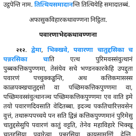
उट्ठपेन्ति नाम.
तित्थियसमादान
न्ति तित्थियेहि समादातब्बं.
अफासुकविहारकथावण्णना निट्ठिता.
पवारणाभेदकथावण्णना
.
द्वेमा
,
भिक्खवे, पवारणा चातुद्दसिका च
२१२
पन्नरसिका चा
ति एत्थ पुरिमवस्संवुत्थानं
पुब्बकत्तिकपुण्णमा, तेसंयेव सचे भण्डनकारकेहि उपद्दुता
पवारणं पच्चुक्कड्ढन्ति, अथ कत्तिकमासस्स
काळपक्खचातुद्दसो वा पच्छिमकत्तिकपुण्णमा वा,
पच्छिमवस्संवुत्थानञ्च पच्छिमकत्तिकपुण्णमा एव वाति इमे
तयो पवारणदिवसाति वेदितब्बा. इदञ्च पकतिचारित्तवसेन
वुत्तं, तथारूपपच्चये पन सति द्विन्नं कत्तिकपुण्णमानं पुरिमेसु
चातुद्दसेसुपि पवारणं कातुं वट्टति, तेनेव महाविहारे भिक्खू
चातुद्दसिया पवारेत्वा पन्नरसिया कायसामग्गिं देन्ति,