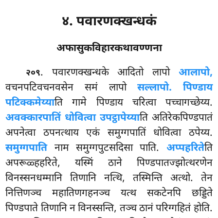
४. पवारणक्खन्धकं
अफासुकविहारकथावण्णना
. पवारणक्खन्धके
आदितो लापो
आलापो,
२०९
वचनपटिवचनवसेन समं लापो
सल्लापो. पिण्डाय
पटिक्कमेय्या
ति गामे पिण्डाय चरित्वा पच्चागच्छेय्य.
अवक्कारपातिं धोवित्वा उपट्ठापेय्या
ति अतिरेकपिण्डपातं
अपनेत्वा ठपनत्थाय एकं समुग्गपातिं धोवित्वा ठपेय्य.
समुग्गपाति
नाम समुग्गपुटसदिसा पाति.
अप्पहरिते
ति
अपरूळ्हहरिते, यस्मिं ठाने पिण्डपातज्झोत्थरणेन
विनस्सनधम्मानि तिणानि नत्थि, तस्मिन्ति अत्थो. तेन
नित्तिणञ्च महातिणगहनञ्च यत्थ सकटेनपि छड्डिते
पिण्डपाते तिणानि न विनस्सन्ति, तञ्च ठानं परिग्गहितं होति.