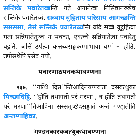
सन्तिके पवारेतब्ब
न्ति गते अनानेत्वा निसिन्नानञ्ञेव
सन्तिके पवारेतब्बं.
सब्बाय वुट्ठिताय परिसाय आगच्छन्ति
समसमा, तेसं सन्तिके पवारेतब्ब
न्ति यदि सब्बे वुट्ठहित्वा
गता सन्निपातेतुञ्च न सक्का, एकच्चे सन्निपातेत्वा पवारेतुं
वट्टति, ञत्तिं ठपेत्वा कत्तब्बसङ्घकम्माभावा वग्गं न होति.
उपोसथेपि एसेव नयो.
पवारणाठपनकथावण्णना
. ‘‘नत्थि दिन्न’’न्तिआदिनयप्पवत्ता दसवत्थुका
२३७
मिच्छादिट्ठि
. ‘‘होति तथागतो परं मरणा
, न होति तथागतो
परं मरणा’’तिआदिना सस्सतुच्छेदसङ्खातं अन्तं गण्हातीति
अन्तग्गाहिका
.
भण्डनकारकवत्थुकथावण्णना