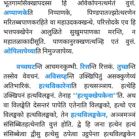
भूतगामसिक्खापदस्स हि अविकोपनत्थमेतं वुत्तं.
अप्पाणके
ति निप्पाणके, पिण्डपातज्झोत्थरणेन
मरितब्बपाणकरहिते वा महाउदकक्खन्धे. परित्तोदके एव हि
भत्तपक्खेपेन आलुळिते सुखुमपाणका मरन्ति, न
महातळाकादीसूति. पाणकानुरक्खणत्थञ्हि एतं वुत्तं.
ओपिलापेय्या
ति निमुज्जापेय्य.
वच्चघट
न्ति आचमनकुम्भी.
रित्त
न्ति रित्तकं.
तुच्छ
न्ति
तस्सेव वेवचनं.
अविसय्ह
न्ति उक्खिपितुं असक्कुणेय्यं
अतिभारिकं.
हत्थविकारेना
ति हत्थसञ्ञाय. हत्थेहि
उक्खिपनं हत्थविलङ्घनं. तेनाह
‘‘हत्थुक्खेपकेना’’
ति. अथ
वा विलङ्घेति देसन्तरं पापेति एतेनाति विलङ्घको, हत्थो एव
विलङ्घको हत्थविलङ्घको, तेन
हत्थविलङ्घकेन,
अञ्ञमञ्ञं
संसिब्बितहत्थेनाति वुत्तं होति. द्वे हि जना हत्थेन हत्थं
संसिब्बेत्वा द्वीसु हत्थेसु ठपेत्वा उट्ठपेन्ता हत्थविलङ्घकेन