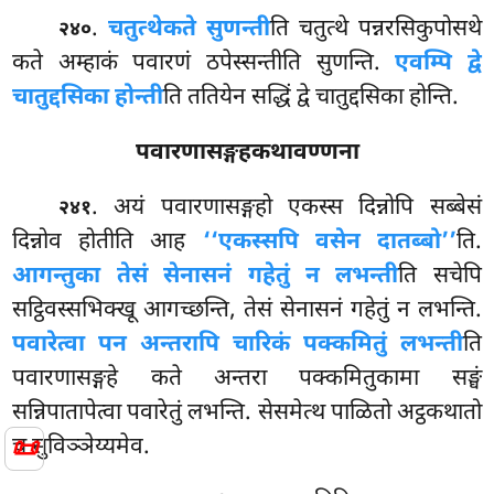
.
चतुत्थे
कते सुणन्ती
ति चतुत्थे पन्नरसिकुपोसथे
२४०
कते अम्हाकं पवारणं ठपेस्सन्तीति सुणन्ति.
एवम्पि द्वे
चातुद्दसिका होन्ती
ति ततियेन सद्धिं द्वे चातुद्दसिका होन्ति.
पवारणासङ्गहकथावण्णना
. अयं पवारणासङ्गहो एकस्स दिन्नोपि सब्बेसं
२४१
दिन्नोव होतीति आह
‘‘एकस्सपि वसेन दातब्बो’’
ति.
आगन्तुका तेसं सेनासनं गहेतुं न लभन्ती
ति सचेपि
सट्ठिवस्सभिक्खू आगच्छन्ति, तेसं सेनासनं गहेतुं न लभन्ति.
पवारेत्वा पन अन्तरापि चारिकं पक्कमितुं लभन्ती
ति
पवारणासङ्गहे कते अन्तरा पक्कमितुकामा सङ्घं
सन्निपातापेत्वा पवारेतुं लभन्ति. सेसमेत्थ पाळितो अट्ठकथातो
📜
च सुविञ्ञेय्यमेव.