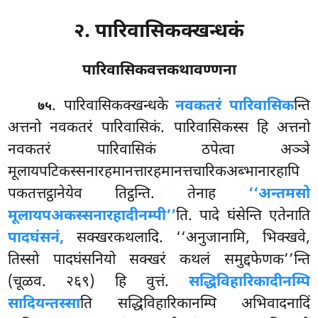
२. पारिवासिकक्खन्धकं
पारिवासिकवत्तकथावण्णना
. पारिवासिकक्खन्धके
नवकतरं पारिवासिक
न्ति
७५
अत्तनो नवकतरं पारिवासिकं. पारिवासिकस्स हि अत्तनो
नवकतरं पारिवासिकं ठपेत्वा अञ्ञे
मूलायपटिकस्सनारहमानत्तारहमानत्तचारिकअब्भानारहापि
पकतत्तट्ठानेयेव तिट्ठन्ति. तेनाह
‘‘अन्तमसो
मूलायपअकस्सनारहादीनम्पी’’
ति. पादे घंसेन्ति एतेनाति
पादघंसनं,
सक्खरकथलादि. ‘‘अनुजानामि, भिक्खवे,
तिस्सो पादघंसनियो सक्खरं कथलं समुद्दफेणक’’न्ति
(चूळव. २६९) हि वुत्तं.
सद्धिविहारिकादीनम्पि
सादियन्तस्सा
ति सद्धिविहारिकानम्पि अभिवादनादिं