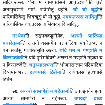
सादियन्तस्स. ‘‘मा मं गामप्पवेसनं आपुच्छथा’’ति वुत्ते
अनापुच्छापि गामं पविसितुं वट्टति.
यो यो वुड्ढो
ति
पारिवासिकेसु भिक्खूसु यो यो वुड्ढो.
नवकतरस्स सादितु
न्ति
पारिवासिकनवकतरस्स अभिवादनादिं सादितुं.
तत्थेवा
ति सङ्घनवकट्ठानेयेव.
अत्तनो पाळिया
पवारेतब्ब
न्ति अत्तनो वस्सग्गेन पत्तपाळिया पवारेतब्बं, न
पन सब्बेसु पवारितेसूति अत्थो.
यदि पन न गण्हाति न
विस्सज्जेती
ति यदि पुरिमदिवसे अत्तनो न गण्हाति गहेत्वा च
न विस्सज्जेति.
चतुस्सालभत्त
न्ति भोजनसालायं पटिपाटिया
दिय्यमानभत्तं.
हत्थपासे ठितेना
ति दायकस्स हत्थपासे
ठितेन.
.
अञ्ञो सामणेरो न गहेतब्बो
ति उपज्झायेन हुत्वा
७६
अञ्ञो सामणेरो न गहेतब्बो.
उपज्झं दत्वा