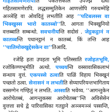
गहितसामणेरापी
ति पकतत्तकाले उपज्झं दत्वा
गहितसामणेरापि. लद्धसम्मुतिकेन आणत्तोपि गरुधम्मेहि
अञ्ञेहि वा ओवदितुं लभतीति आह
‘‘पटिबलस्स वा
भिक्खुस्स भारो कातब्बो’’
ति. आगता भिक्खुनियो
वत्तब्बाति सम्बन्धो.
सवचनीय
न्ति सदोसं
.
जेट्ठकट्ठानं न
कातब्ब
न्ति पधानट्ठानं न कातब्बं. किं तन्ति आह
‘‘पातिमोक्खुद्देसकेन वा’’
तिआदि.
रजेहि
हता उपहता भूमि एतिस्साति
रजोहतभूमि,
रजोकिण्णभूमीति अत्थो.
पच्चय
न्ति वस्सावासिकलाभं
सन्धाय वुत्तं.
एकपस्से ठत्वा
ति पाळिं विहाय भिक्खूनं
पच्छतो ठत्वा.
सेनासनं न लभती
ति सेय्यापरियन्तभागिताय
वस्सग्गेन गण्हितुं न लभति.
अस्सा
ति भवेय्य. ‘‘आगन्तुकेन
आरोचेतब्बं, आगन्तुकस्स आरोचेतब्ब’’न्ति अविसेसेन
वुत्तत्ता सचे द्वे पारिवासिका गतट्ठाने अञ्ञमञ्ञं पस्सन्ति,