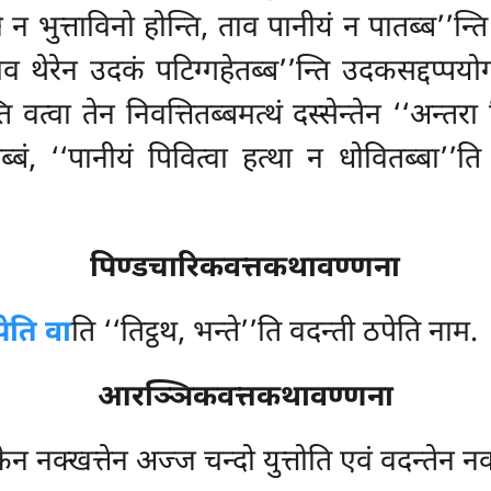
भुत्ताविनो होन्ति, ताव पानीयं न पातब्ब’’न्ति
ताव थेरेन उदकं पटिग्गहेतब्ब’’न्ति उदकसद्दप्प
ति वत्वा तेन निवत्तितब्बमत्थं दस्सेन्तेन ‘‘अन्
तब्बं, ‘‘पानीयं पिवित्वा हत्था न धोवितब्बा’’त
पिण्डचारिकवत्तकथावण्णना
ेति वा
ति ‘‘तिट्ठथ, भन्ते’’ति वदन्ती ठपेति नाम.
आरञ्ञिकवत्तकथावण्णना
केन नक्खत्तेन अज्ज चन्दो युत्तोति एवं वदन्तेन नक्