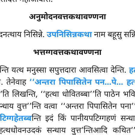
अनुमोदनवत्तकथावण्णना
नत्थाय निसिन्ने.
उपनिसिन्नकथा
नाम बहूसु सन्
भत्तग्गवत्तकथावण्णना
न्ति यत्थ मनुस्सा सपुत्तदारा आवसित्वा देन्ति.
ह
. तेनेवाह
‘‘अन्तरा पिपासितेन पन…पे… हत्
’’ति लिखन्ति, ‘‘हत्था धोवितब्बा’’ति पाठेन भव
ाय वुत्त’’न्ति वत्वा ‘‘अन्तरा पिपासितेन पन
िग्गहेतब्ब
न्ति इदं किं पानीयपटिग्गहणं सन्ध
दं हत्थधोवनउदकं सन्धाय
वुत्त’न्तिआदि कथित