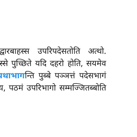
द्वारबाहस्स उपरिपदेसतोति अत्थो.
्से पुच्छिते यदि दहरो होति, सयमेव
यथाभाग
न्ति पुब्बे पञ्ञत्तं पदेसभागं
ाय, पठमं उपरिभागो सम्मज्जितब्बोति