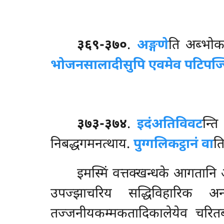
३६९-३७०
.
अङ्गणे
ति अब्भोक
भोजनसालादीसुपि एवमेव पटिपज्ज
३७३-३७४
.
इदं
अतिविवट
न्ति
निबद्धगमनत्थाय.
पुग्गलिकट्ठानं वा
ति
इमस्मिं
वत्तक्खन्धके आगतानि 
उपज्झाचरिय सद्धिविहारिक अन्
तज्जनीयकम्मकतादिकालेयेव चरित