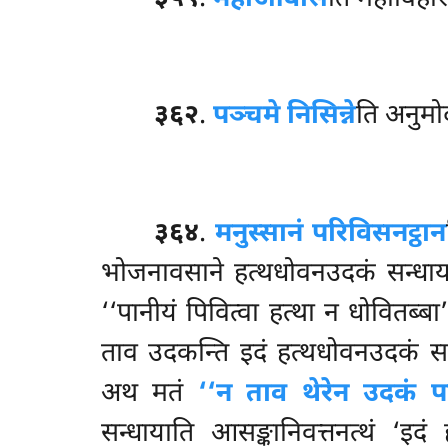
३६२
.
पञ्चमे निसिन्ने
ति अनुमोद
३६४
.
मनुस्सानं परिविसनट्ठान
भोजनावसाने हत्थधोवनउदकं सन्धाय
‘‘पानीयं पिवित्वा
हत्था न धोवितब्बा
ताव उदकन्ति इदं हत्थधोवनउदकं सन्ध
अथ मतं
‘‘न ताव थेरेन उदकं पट
सन्धायाति आसङ्कानिवत्तनत्थं ‘इ