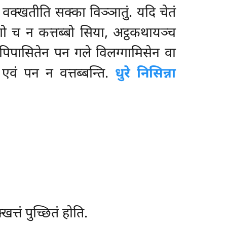
 वक्खतीति सक्का विञ्ञातुं. यदि चेतं
योगो च न कत्तब्बो सिया, अट्ठकथायञ्च
तरा पिपासितेन पन गले विलग्गामिसेन वा
ि एवं पन न वत्तब्बन्ति.
धुरे निसिन्ना
खत्तं पुच्छितं होति.