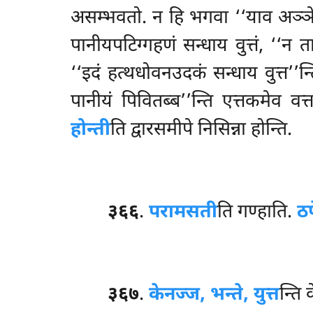
असम्भवतो. न हि भगवा ‘‘याव अञ्ञे न 
पानीयपटिग्गहणं सन्धाय वुत्तं, ‘‘न 
‘‘इदं हत्थधोवनउदकं सन्धाय वुत्त’’न्
पानीयं पिवितब्ब’’न्ति एत्तकमेव वत्
होन्ती
ति द्वारसमीपे निसिन्ना होन्ति.
३६६
.
परामसती
ति गण्हाति.
ठप
३६७
.
केनज्ज, भन्ते, युत्त
न्ति 