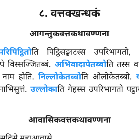
८. वत्तक्खन्धकं
आगन्तुकवत्तकथावण्णना
रिपिट्ठितो
ति पिट्ठिसङ्घाटस्स उपरिभागतो, 
पे विस्सज्जितब्बं.
अभिवादापेतब्बो
ति तस्स वस
तो नाम होति.
निल्लोकेतब्बो
ति ओलोकेतब्बो.
नाभिसुत्तं.
उल्लोका
ति गेहस्स उपरिभागतो पट्ठ
आवासिकवत्तकथावण्णना
रसदिसे महाआवासे.