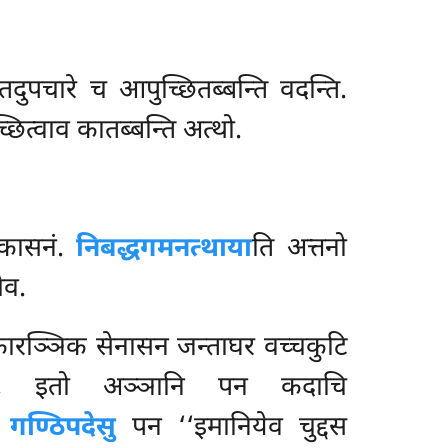
ुपचारे च आपुच्छितब्बन्ति वदन्ति.
छित्वाव कातब्बन्ति अत्थो.
 पकासनं.
निबद्धगमनत्थाया
ति अत्तनो
ेव.
कारञ्ञिक सेनासन जन्ताघर वच्चकुटि
 इतो अञ्ञानि पन कदाचि
.
गण्ठिपदेसु
पन ‘‘इमानियेव चुद्दस