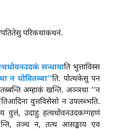
निपतितेसु परिकथाकथनं.
त्थधोवनउदकं सन्धाया
ति भुत्ताविस्स
था न धोवितब्बा’’
ति. पोत्थकेसु पन
ितब्बन्ति अम्हाकं खन्ति. अञ्ञथा ‘‘न
ा’’तिआदिना वुत्तविसेसो न उपलब्भति.
ाय वुत्तं, उदाहु हत्थधोवनउदकग्गहणं
’’न्ति, तञ्च न, तत्थ आसङ्काय एव