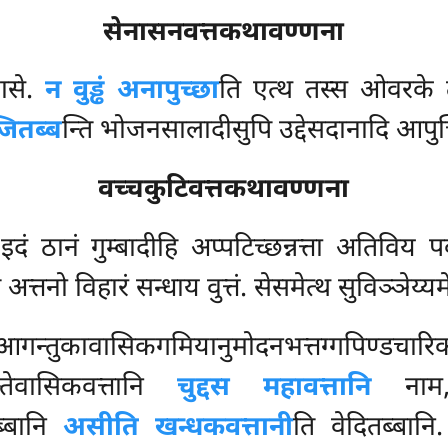
सेनासनवत्तकथावण्णना
ासे.
न वुड्ढं अनापुच्छा
ति एत्थ तस्स ओवरके तद
ितब्ब
न्ति भोजनसालादीसुपि उद्देसदानादि आपुच्
वच्चकुटिवत्तकथावण्णना
 इदं ठानं गुम्बादीहि अप्पटिच्छन्नत्ता अतिविय
 अत्तनो विहारं सन्धाय वुत्तं. सेसमेत्थ सुविञ्ञेय्यम
आगन्तुकावासिकगमियानुमोदनभत्तग्गपिण्डचारि
तेवासिकवत्तानि
चुद्दस महावत्तानि
नाम,
ब्बानि
असीति खन्धकवत्तानी
ति वेदितब्बानि