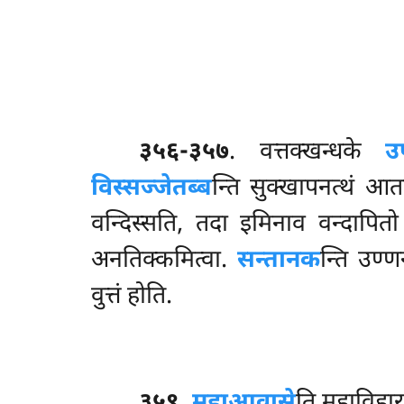
३५६-३५७
. वत्तक्खन्धके
उप
विस्सज्जेतब्ब
न्ति सुक्खापनत्थं आत
वन्दिस्सति, तदा इमिनाव वन्दापि
अनतिक्कमित्वा.
सन्तानक
न्ति उण्ण
वुत्तं होति.
३५९
.
महाआवासे
ति महाविहा