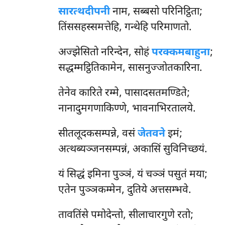
सारत्थदीपनी
नाम, सब्बसो परिनिट्ठिता;
तिंससहस्समत्तेहि, गन्थेहि परिमाणतो.
अज्झेसितो नरिन्देन, सोहं
परक्कमबाहुना
;
सद्धम्मट्ठितिकामेन, सासनुज्जोतकारिना.
तेनेव कारिते रम्मे, पासादसतमण्डिते;
नानादुमगणाकिण्णे, भावनाभिरतालये.
सीतलूदकसम्पन्ने, वसं
जेतवने
इमं;
अत्थब्यञ्जनसम्पन्नं, अकासिं सुविनिच्छयं.
यं सिद्धं इमिना पुञ्ञं, यं चञ्ञं पसुतं मया;
एतेन पुञ्ञकम्मेन, दुतिये अत्तसम्भवे.
तावतिंसे पमोदेन्तो, सीलाचारगुणे रतो;