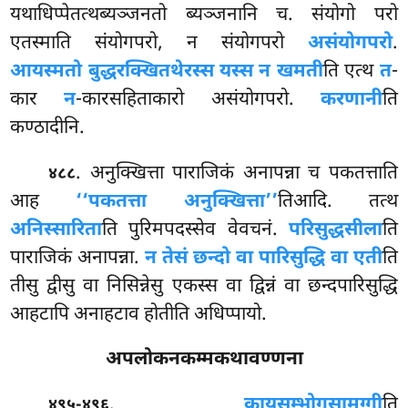
यथाधिप्पेतत्थब्यञ्जनतो ब्यञ्जनानि च. संयोगो परो
एतस्माति संयोगपरो, न संयोगपरो
असंयोगपरो
.
आयस्मतो बुद्धरक्खितथेरस्स यस्स न खमती
ति एत्थ
त
-
कार
न
-कारसहिताकारो असंयोगपरो.
करणानी
ति
कण्ठादीनि.
. अनुक्खित्ता
पाराजिकं अनापन्ना च पकतत्ताति
४८८
आह
‘‘पकतत्ता अनुक्खित्ता’’
तिआदि. तत्थ
अनिस्सारिता
ति पुरिमपदस्सेव वेवचनं.
परिसुद्धसीला
ति
पाराजिकं अनापन्ना.
न तेसं छन्दो वा पारिसुद्धि वा एती
ति
तीसु द्वीसु वा निसिन्नेसु एकस्स वा द्विन्नं वा छन्दपारिसुद्धि
आहटापि अनाहटाव होतीति अधिप्पायो.
अपलोकनकम्मकथावण्णना
.
कायसम्भोगसामग्गी
ति
४९५-४९६