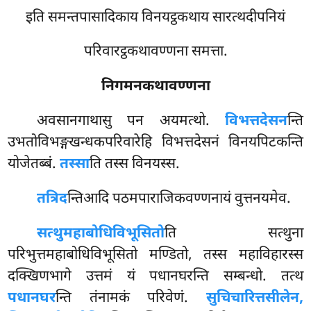
इति समन्तपासादिकाय विनयट्ठकथाय सारत्थदीपनियं
परिवारट्ठकथावण्णना समत्ता.
निगमनकथावण्णना
अवसानगाथासु
पन अयमत्थो.
विभत्तदेसन
न्ति
उभतोविभङ्गखन्धकपरिवारेहि विभत्तदेसनं विनयपिटकन्ति
योजेतब्बं.
तस्सा
ति तस्स विनयस्स.
तत्रिद
न्तिआदि पठमपाराजिकवण्णनायं वुत्तनयमेव.
सत्थुमहाबोधिविभूसितो
ति सत्थुना
परिभुत्तमहाबोधिविभूसितो मण्डितो, तस्स महाविहारस्स
दक्खिणभागे उत्तमं यं पधानघरन्ति सम्बन्धो. तत्थ
पधानघर
न्ति तंनामकं परिवेणं.
सुचिचारित्तसीलेन,