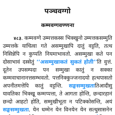
पञ्चवग्गो
कम्मवग्गवण्णना
. कम्मवग्गे
उम्मत्तकस्स भिक्खुनो उम्मत्तकसम्मुति
४८३
उम्मत्तके याचित्वा गते असम्मुखापि दातुं वट्टति, तत्थ
निसिन्नेपि न कुप्पति नियमाभावतो. असम्मुखा कते पन
दोसाभावं दस्सेतुं
‘‘असम्मुखाकतं सुकतं होती’’
ति वुत्तं.
दूतेन उपसम्पदा पन सम्मुखा कातुं न सक्का
कम्मवाचानानत्तसम्भवतो. पत्तनिक्कुज्जनादयो हत्थपासतो
अपनीतमत्तेपि कातुं वट्टन्ति.
सङ्घसम्मुखता
तिआदीसु
यावतिका भिक्खू कम्मप्पत्ता, ते आगता होन्ति, छन्दारहानं
छन्दो आहटो होति, सम्मुखीभूता न पटिक्कोसन्ति, अयं
सङ्घसम्मुखता
. येन धम्मेन येन विनयेन येन सत्थुसासनेन