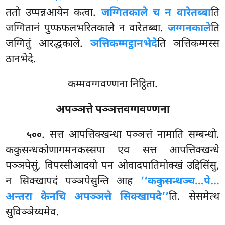
ततो उप्पन्नआयेन
कत्वा.
जग्गितकाले च न वारेतब्बा
ति
जग्गितानं पुप्फफलभरितकाले न वारेतब्बा.
जग्गनकाले
ति
जग्गितुं आरद्धकाले.
ञत्तिकम्मट्ठानभेदे
ति ञत्तिकम्मस्स
ठानभेदे.
कम्मवग्गवण्णना निट्ठिता.
अपञ्ञत्ते पञ्ञत्तवग्गवण्णना
. सत्त
आपत्तिक्खन्धा पञ्ञत्तं नामाति सम्बन्धो.
५००
ककुसन्धकोणागमनकस्सपा एव सत्त आपत्तिक्खन्धे
पञ्ञपेसुं, विपस्सीआदयो पन ओवादपातिमोक्खं उद्दिसिंसु,
न सिक्खापदं पञ्ञपेसुन्ति आह
‘‘ककुसन्धञ्च…पे…
अन्तरा केनचि अपञ्ञत्ते सिक्खापदे’’
ति. सेसमेत्थ
सुविञ्ञेय्यमेव.