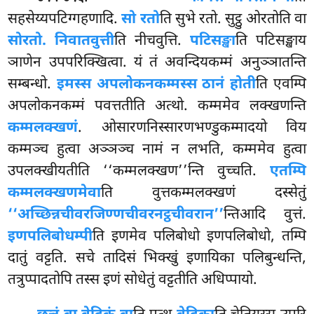
सहसेय्यपटिग्गहणादि.
सो रतो
ति सुभे रतो. सुट्ठु ओरतोति वा
सोरतो. निवातवुत्ती
ति नीचवुत्ति.
पटिसङ्खा
ति पटिसङ्खाय
ञाणेन उपपरिक्खित्वा. यं तं अवन्दियकम्मं अनुञ्ञातन्ति
सम्बन्धो.
इमस्स अपलोकनकम्मस्स ठानं होती
ति एवम्पि
अपलोकनकम्मं पवत्ततीति अत्थो. कम्ममेव लक्खणन्ति
कम्मलक्खणं
. ओसारणनिस्सारणभण्डुकम्मादयो विय
कम्मञ्च हुत्वा अञ्ञञ्च नामं न लभति, कम्ममेव हुत्वा
उपलक्खीयतीति ‘‘कम्मलक्खण’’न्ति वुच्चति.
एतम्पि
कम्मलक्खणमेवा
ति वुत्तकम्मलक्खणं दस्सेतुं
‘‘अच्छिन्नचीवरजिण्णचीवरनट्ठचीवरान’’
न्तिआदि वुत्तं.
इणपलिबोधम्पी
ति इणमेव पलिबोधो इणपलिबोधो, तम्पि
दातुं वट्टति. सचे तादिसं भिक्खुं इणायिका पलिबुन्धन्ति,
तत्रुप्पादतोपि तस्स इणं सोधेतुं वट्टतीति अधिप्पायो.