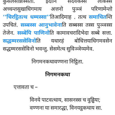
कुसलसन्निस्सिता. इदानि सदेवकस्स लोकस्स
अच्चन्तसुखाधिगमाय अत्तनो पुञ्ञं परिणामेन्तो
‘‘चिरट्ठितत्थ धम्मस्सा’’
तिआदिमाह
. तत्थ
समाचित
न्ति
उपचितं.
सब्बस्स आनुभावेना
ति सब्बस्स तस्स पुञ्ञस्स
तेजेन.
सब्बेपि पाणिनो
ति कामावचरादिभेदा सब्बे सत्ता.
सद्धम्मरससेविनो
ति यथारहं बोधित्तयाधिगमवसेन
सद्धम्मरससेविनो भवन्तु. सेसमेत्थ सुविञ्ञेय्यमेव.
निगमनकथावण्णना निट्ठिता.
निगमनकथा
एत्तावता
च –
विनये पाटवत्थाय, सासनस्स च वुड्ढिया;
वण्णना या समारद्धा, विनयट्ठकथाय सा.