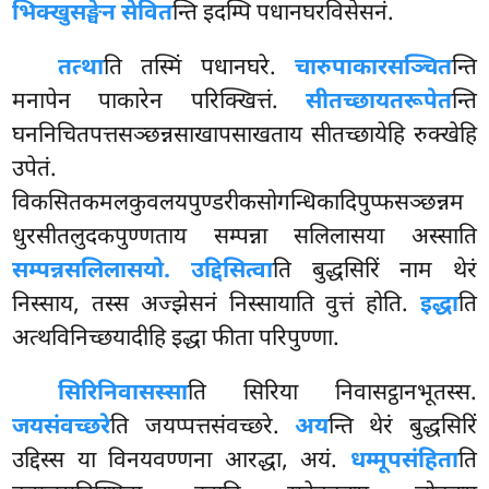
भिक्खुसङ्घेन सेवित
न्ति इदम्पि पधानघरविसेसनं.
तत्था
ति तस्मिं पधानघरे.
चारुपाकारसञ्चित
न्ति
मनापेन पाकारेन परिक्खित्तं.
सीतच्छायतरूपेत
न्ति
घननिचितपत्तसञ्छन्नसाखापसाखताय सीतच्छायेहि रुक्खेहि
उपेतं.
विकसितकमलकुवलयपुण्डरीकसोगन्धिकादिपुप्फसञ्छन्नम
धुरसीतलुदकपुण्णताय सम्पन्ना सलिलासया अस्साति
सम्पन्नसलिलासयो. उद्दिसित्वा
ति बुद्धसिरिं नाम थेरं
निस्साय, तस्स अज्झेसनं निस्सायाति वुत्तं होति.
इद्धा
ति
अत्थविनिच्छयादीहि इद्धा फीता परिपुण्णा.
सिरिनिवासस्सा
ति सिरिया निवासट्ठानभूतस्स.
जयसंवच्छरे
ति जयप्पत्तसंवच्छरे.
अय
न्ति थेरं बुद्धसिरिं
उद्दिस्स या विनयवण्णना आरद्धा, अयं.
धम्मूपसंहिता
ति