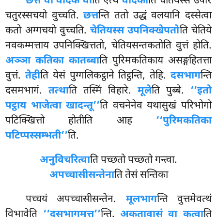
छत्तं वा वेदिकं वा
ति एत्थ
वेदिका
ति चेतियस्स उपरि
चतुरस्सचयो वुच्चति.
छत्त
न्ति ततो उद्धं वलयानि दस्सेत्वा
कतो अग्गचयो वुच्चति.
चेतियस्स उपनिक्खेपतो
ति चेतिये
नवकम्मत्ताय उपनिक्खित्ततो, चेतियसन्तकतोति वुत्तं होति.
अञ्ञा कतिका कातब्बा
ति पुरिमकतिकाय असङ्गहितत्ता
वुत्तं.
तेही
ति येसं पुग्गलिकट्ठाने तिट्ठन्ति, तेहि.
दसभाग
न्ति
दसमभागं.
तत्था
ति तस्मिं विहारे.
मूले
ति पुब्बे.
‘‘इतो
पट्ठाय भाजेत्वा खादन्तू’’
ति वचनेनेव यथासुखं परिभोगो
पटिक्खित्तो होतीति आह
‘‘पुरिमकतिका
पटिप्पस्सम्भती’’
ति.
अनुविचरित्वा
ति पच्छतो पच्छतो गन्त्वा.
अपच्चासीसन्तेना
ति तेसं सन्तिका
पच्चयं अपच्चासीसन्तेन.
मूलभाग
न्ति वुत्तमेवत्थं
विभावेति
‘‘दसभागमत्त’’
न्ति.
अकतावासं वा कत्वा
ति