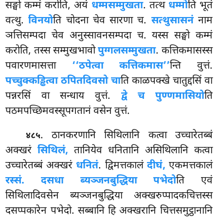
सङ्घो कम्मं करोति, अयं
धम्मसम्मुखता
. तत्थ
धम्मो
ति भूतं
वत्थु.
विनयो
ति चोदना चेव सारणा च.
सत्थुसासनं
नाम
ञत्तिसम्पदा चेव अनुस्सावनसम्पदा च. यस्स सङ्घो कम्मं
करोति, तस्स सम्मुखभावो
पुग्गलसम्मुखता
. कत्तिकमासस्स
पवारणमासत्ता
‘‘ठपेत्वा कत्तिकमास’’
न्ति वुत्तं.
पच्चुक्कड्ढित्वा ठपितदिवसो चा
ति काळपक्खे चातुद्दसिं वा
पन्नरसिं वा सन्धाय वुत्तं.
द्वे च पुण्णमासियो
ति
पठमपच्छिमवस्सूपगतानं वसेन वुत्तं.
. ठानकरणानि सिथिलानि कत्वा उच्चारेतब्बं
४८५
अक्खरं
सिथिलं,
तानियेव धनितानि असिथिलानि कत्वा
उच्चारेतब्बं अक्खरं
धनितं
. द्विमत्तकालं
दीघं,
एकमत्तकालं
रस्सं. दसधा ब्यञ्जनबुद्धिया पभेदो
ति एवं
सिथिलादिवसेन ब्यञ्जनबुद्धिया अक्खरुप्पादकचित्तस्स
दसप्पकारेन पभेदो. सब्बानि हि अक्खरानि चित्तसमुट्ठानानि