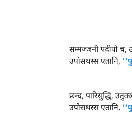
सम्मज्जनी
पदीपो च, 
उपोसथस्स एतानि,
‘‘
छन्द, पारिसुद्धि, उतु
उपोसथस्स एतानि,
‘‘प