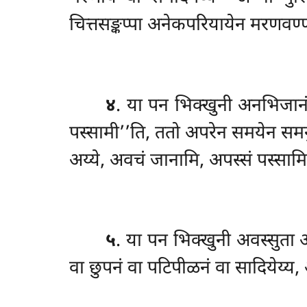
चित्तसङ्कप्पा अनेकपरियायेन मरणवण्
४
. या पन भिक्खुनी अनभिजानं 
पस्सामी’’ति, ततो
अपरेन समयेन समनुग
अय्ये, अवचं जानामि, अपस्सं पस्सामि
५
. या पन भिक्खुनी अवस्सुता
वा छुपनं वा पटिपीळनं वा सादियेय्