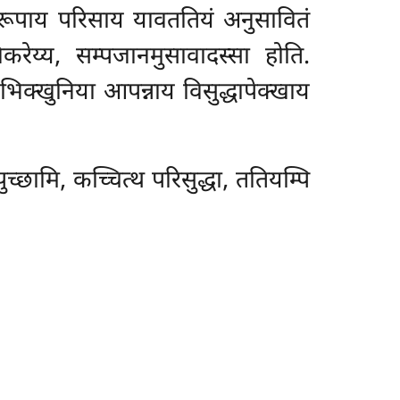
 एवरूपाय परिसाय यावततियं अनुसावितं
रेय्य, सम्पजानमुसावादस्सा होति.
भिक्खुनिया आपन्नाय विसुद्धापेक्खाय
 पुच्छामि, कच्चित्थ परिसुद्धा, ततियम्पि