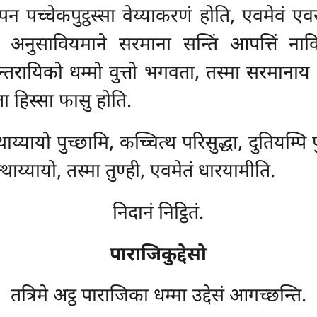
ो पन पच्चेकपुट्ठस्सा वेय्याकरणं होति, एवमेवं
अनुसावियमाने सरमाना सन्तिं आपत्तिं नाविक
न्तरायिको धम्मो
वुत्तो भगवता, तस्मा सरमानाय 
 हिस्सा फासु होति.
त्थाय्यायो पुच्छामि, कच्चित्थ परिसुद्धा, दुतियम्पि
ेत्थाय्यायो, तस्मा तुण्ही, एवमेतं धारयामीति.
निदानं निट्ठितं.
पाराजिकुद्देसो
तत्रिमे अट्ठ पाराजिका धम्मा उद्देसं आगच्छन्ति.