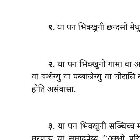
१
. या पन भिक्खुनी छन्दसो मेथ
२
. या
पन भिक्खुनी गामा वा अरञ्
वा बन्धेय्युं वा पब्बाजेय्युं वा च
होति असंवासा.
३
. या पन भिक्खुनी सञ्चिच्च मन
मरणाय वा समादपेय्य ‘‘अम्भो पुरिस