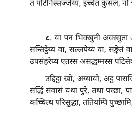
तं पटिनिस्सज्जेय्य, इच्चेतं कुसलं, न
८
. या
पन भिक्खुनी अवस्सुता अव
सन्तिट्ठेय्य वा, सल्लपेय्य वा, सङ्केत
उपसंहरेय्य एतस्स असद्धम्मस्स पटिस
उद्दिट्ठा खो, अय्यायो, अट्ठ प
सद्धिं संवासं यथा पुरे, तथा पच्छा, प
कच्चित्थ परिसुद्धा, ततियम्पि पुच्छामि,