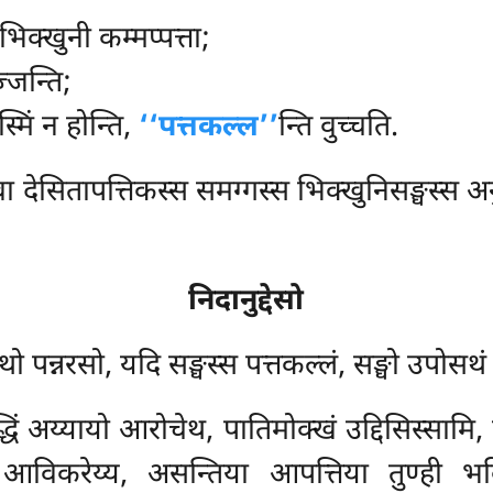
क्खुनी कम्मप्पत्ता;
्जन्ति;
मिं न होन्ति,
‘‘पत्तकल्ल’’
न्ति वुच्चति.
वा देसितापत्तिकस्स समग्गस्स भिक्खुनिसङ्घस्स अ
निदानुद्देसो
थो पन्नरसो, यदि सङ्घस्स पत्तकल्लं, सङ्घो उपोसथं क
ुद्धिं अय्यायो आरोचेथ, पातिमोक्खं उद्दिसिस्साम
िकरेय्य, असन्तिया आपत्तिया तुण्ही भवित