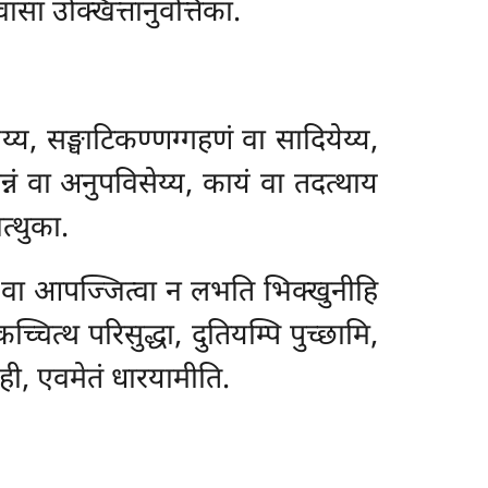
वासा उक्खित्तानुवत्तिका.
्य, सङ्घाटिकण्णग्गहणं वा सादियेय्य,
 छन्नं वा अनुपविसेय्य, कायं वा तदत्थाय
त्थुका.
तरं वा आपज्जित्वा न लभति भिक्खुनीहि
्चित्थ परिसुद्धा, दुतियम्पि पुच्छामि,
ुण्ही, एवमेतं धारयामीति.