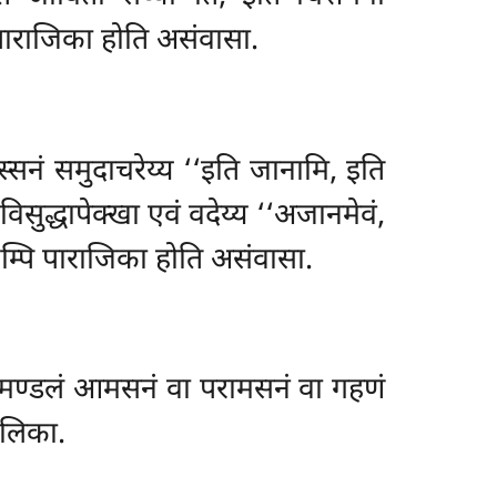
 पाराजिका होति असंवासा.
सनं समुदाचरेय्य ‘‘इति जानामि, इति
ुद्धापेक्खा एवं वदेय्य ‘‘अजानमेवं,
यम्पि पाराजिका होति असंवासा.
णुमण्डलं आमसनं वा परामसनं वा गहणं
डलिका.