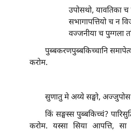
उपोसथो, यावतिका च भि
सभागापत्तियो च न विज
वज्जनीया च पुग्गला तस्
पुब्बकरणपुब्बकिच्चानि समापेत्
करोम.
सुणातु
मे अय्ये सङ्घो, अज्जुपोस
किं सङ्घस्स पुब्बकिच्चं? पारिस
करोम. यस्सा सिया आपत्ति, सा आव