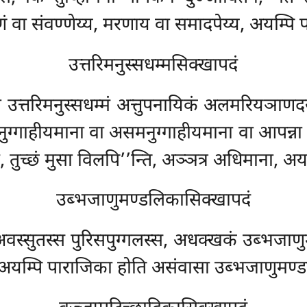
णं वा संवण्णेय्य, मरणाय वा समादपेय्य, अयम्पि
उत्तरिमनुस्सधम्मसिक्खापदं
उत्तरिमनुस्सधम्मं अत्तुपनायिकं अलमरियञाणदस्
्गाहीयमाना वा असमनुग्गाहीयमाना वा आपन्ना विस
, तुच्छं मुसा विलपि’’न्ति, अञ्ञत्र अधिमाना, अ
उब्भजाणुमण्डलिकासिक्खापदं
 अवस्सुतस्स पुरिसपुग्गलस्स, अधक्खकं उब्भजा
य, अयम्पि पाराजिका होति असंवासा उब्भजाणुमण्