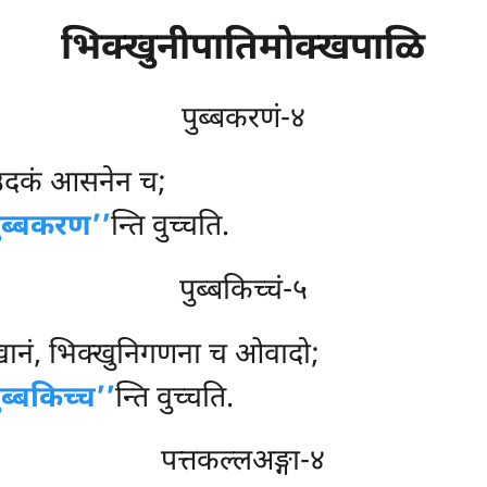
भिक्खुनीपातिमोक्खपाळि
पुब्बकरणं-४
उदकं आसनेन च;
पुब्बकरण’’
न्ति वुच्चति.
पुब्बकिच्चं-५
क्खानं, भिक्खुनिगणना च ओवादो;
ुब्बकिच्च’’
न्ति वुच्चति.
पत्तकल्लअङ्गा-४