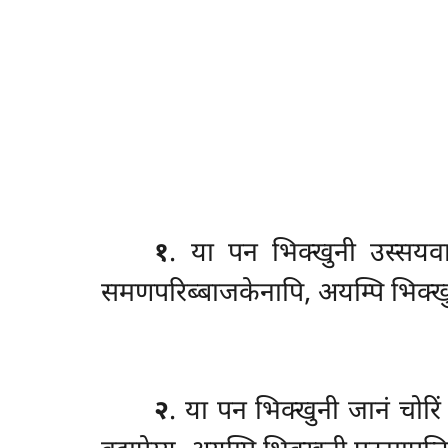
१
. या
पन भिक्खुनी उस्सयवा
समणपरिब्बाजकेनापि, अयम्पि भिक्खुनी
२
. या पन भिक्खुनी जानं चोरिं 