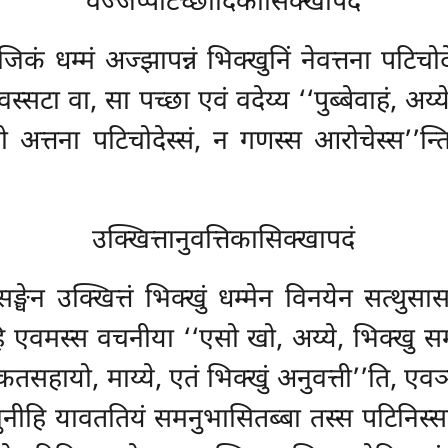
वज्जप्पटिच्छादिकासिक्खापदं
िकं धम्मं अज्झापन्नं भिक्खुनिं नेवत्तना पटिच
सटा वा, सा पच्छा एवं वदेय्य ‘‘पुब्बेवाहं, अय्
त्तना पटिचोदेस्सं, न गणस्स आरोचेस्स’’न्त
उक्खित्तानुवत्तिकासिक्खापदं
ङ्घेन उक्खित्तं भिक्खुं धम्मेन विनयेन सत्थु
हि एवमस्स वचनीया ‘‘एसो खो, अय्ये, भिक्खु समग्
हायो, माय्ये, एतं भिक्खुं अनुवत्ती’’ति, एवञ
्खुनीहि यावततियं समनुभासितब्बा तस्स पटिनिस