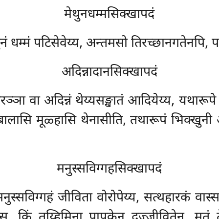
मेथुनधम्मसिक्खापदं
ुनं धम्मं पटिसेवेय्य, अन्तमसो तिरच्छानगतेनपि,
अदिन्नादानसिक्खापदं
ञा वा अदिन्नं थेय्यसङ्खातं आदियेय्य, यथारूपे अदि
ोरासि बालासि मूळ्हासि थेनासीति, तथारूपं भिक्खु
मनुस्सविग्गहसिक्खापदं
ुस्सविग्गहं जीविता वोरोपेय्य, सत्थहारकं वास्स
, किं तुय्हिमिना पापकेन दुज्जीवितेन, मतं त