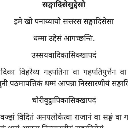
सङ्घादिसेसुद्देसो
इमे खो पनाय्यायो सत्तरस सङ्घादिसेसा
धम्मा उद्देसं आगच्छन्ति.
उस्सयवादिकासिक्खापदं
दिका विहरेय्य गहपतिना वा गहपतिपुत्तेन व
 पठमापत्तिकं धम्मं आपन्ना निस्सारणीयं सङ्घादि
चोरीवुट्ठापिकासिक्खापदं
वज्झं विदितं अनपलोकेत्वा राजानं वा सङ्घं वा गण