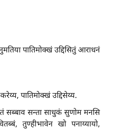
नुमतिया पातिमोक्खं उद्दिसितुं आराधनं
रेय्य, पातिमोक्खं उद्दिसेय्य.
ि, तं सब्बाव सन्ता साधुकं सुणोम मनसि
ब्बं, तुण्हीभावेन खो पनाय्यायो,