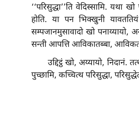
‘‘परिसुद्धा’’ति वेदिस्सामि. यथा ख
होति. या पन भिक्खुनी यावततियं 
सम्पजानमुसावादो खो पनाय्यायो, अ
सन्ती आपत्ति आविकातब्बा, आविकता
उद्दिट्ठं खो, अय्यायो, निदानं. त
पुच्छामि, कच्चित्थ परिसुद्धा, परिसुद्ध