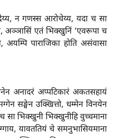
ोदेय्य, न गणस्स आरोचेय्य, यदा च सा
ये, अञ्ञासिं एतं भिक्खुनिं ‘एवरूपा च
ि, अयम्पि पाराजिका होति असंवासा
सासनेन अनादरं अप्पटिकारं अकतसहायं
गेन सङ्घेन उक्खित्तो, धम्मेन विनयेन
्च सा भिक्खुनी भिक्खुनीहि वुच्चमाना
्सग्गाय, यावततियं चे समनुभासियमाना