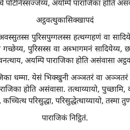
ो चे पटिनिस्सज्जेय्य, अयम्पि पाराजिका होति असं
अट्ठवत्थुकासिक्खापदं
स्सुतस्स पुरिसपुग्गलस्स हत्थग्गहणं वा सादियेय
ं वा गच्छेय्य, पुरिसस्स वा अब्भागमनं सादियेय्य,
ेवनत्थाय, अयम्पि पाराजिका होति असंवासा अट्ठव
ाराजिका धम्मा. येसं भिक्खुनी अञ्ञतरं वा अञ्ञ
ाराजिका होति असंवासा. तत्थाय्यायो, पुच्छामि, कच
 कच्चित्थ परिसुद्धा, परिसुद्धेत्थाय्यायो, तस्मा त
पाराजिकं निट्ठितं.