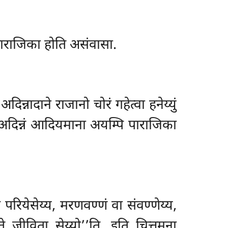
 पाराजिका होति असंवासा.
न्नादाने राजानो चोरं गहेत्वा हनेय्युं
नी अदिन्नं आदियमाना अयम्पि पाराजिका
 परियेसेय्य, मरणवण्णं वा संवण्णेय्य,
े जीविता सेय्यो’’ति, इति चित्तमना