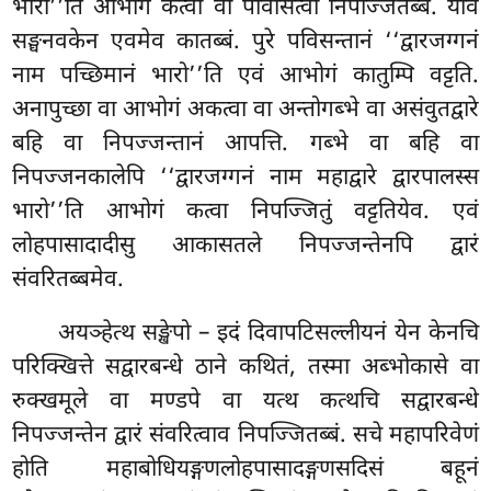
भारो’’ति आभोगं कत्वा वा पविसित्वा निपज्जितब्बं. याव
सङ्घनवकेन एवमेव कातब्बं. पुरे पविसन्तानं ‘‘द्वारजग्गनं
नाम पच्छिमानं भारो’’ति एवं आभोगं कातुम्पि वट्टति.
अनापुच्छा वा आभोगं अकत्वा वा अन्तोगब्भे वा असंवुतद्वारे
बहि वा निपज्जन्तानं आपत्ति. गब्भे वा बहि वा
निपज्जनकालेपि ‘‘द्वारजग्गनं नाम महाद्वारे द्वारपालस्स
भारो’’ति आभोगं कत्वा निपज्जितुं वट्टतियेव. एवं
लोहपासादादीसु आकासतले निपज्जन्तेनपि द्वारं
संवरितब्बमेव.
अयञ्हेत्थ सङ्खेपो – इदं दिवापटिसल्लीयनं येन केनचि
परिक्खित्ते सद्वारबन्धे ठाने कथितं, तस्मा अब्भोकासे वा
रुक्खमूले वा मण्डपे वा यत्थ कत्थचि सद्वारबन्धे
निपज्जन्तेन द्वारं संवरित्वाव निपज्जितब्बं. सचे महापरिवेणं
होति महाबोधियङ्गणलोहपासादङ्गणसदिसं बहूनं