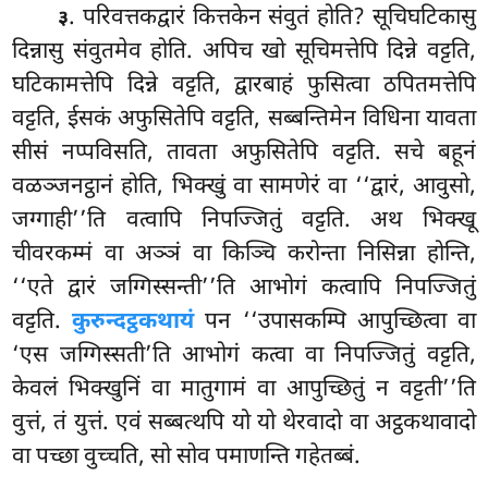
. परिवत्तकद्वारं कित्तकेन संवुतं होति? सूचिघटिकासु
३
दिन्नासु संवुतमेव होति. अपिच खो सूचिमत्तेपि दिन्ने वट्टति,
घटिकामत्तेपि दिन्ने वट्टति, द्वारबाहं फुसित्वा ठपितमत्तेपि
वट्टति, ईसकं अफुसितेपि वट्टति, सब्बन्तिमेन विधिना यावता
सीसं नप्पविसति, तावता अफुसितेपि वट्टति. सचे बहूनं
वळञ्जनट्ठानं होति, भिक्खुं वा सामणेरं वा ‘‘द्वारं, आवुसो,
जग्गाही’’ति वत्वापि निपज्जितुं वट्टति. अथ भिक्खू
चीवरकम्मं वा अञ्ञं वा किञ्चि करोन्ता निसिन्ना होन्ति,
‘‘एते द्वारं जग्गिस्सन्ती’’ति
आभोगं कत्वापि निपज्जितुं
वट्टति.
कुरुन्दट्ठकथायं
पन ‘‘उपासकम्पि आपुच्छित्वा वा
‘एस
जग्गिस्सती’ति आभोगं कत्वा वा निपज्जितुं वट्टति,
केवलं भिक्खुनिं वा मातुगामं वा आपुच्छितुं न वट्टती’’ति
वुत्तं, तं युत्तं. एवं सब्बत्थपि यो यो थेरवादो वा अट्ठकथावादो
वा पच्छा वुच्चति, सो सोव पमाणन्ति गहेतब्बं.