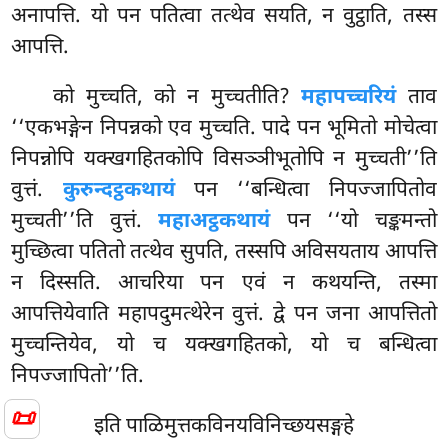
अनापत्ति. यो पन पतित्वा तत्थेव सयति, न वुट्ठाति, तस्स
आपत्ति.
को मुच्चति, को न मुच्चतीति?
महापच्चरियं
ताव
‘‘एकभङ्गेन निपन्नको एव मुच्चति. पादे पन भूमितो मोचेत्वा
निपन्नोपि यक्खगहितकोपि विसञ्ञीभूतोपि न मुच्चती’’ति
वुत्तं.
कुरुन्दट्ठकथायं
पन ‘‘बन्धित्वा निपज्जापितोव
मुच्चती’’ति वुत्तं.
महाअट्ठकथायं
पन ‘‘यो चङ्कमन्तो
मुच्छित्वा पतितो तत्थेव सुपति, तस्सपि अविसयताय आपत्ति
न दिस्सति. आचरिया पन एवं न कथयन्ति, तस्मा
आपत्तियेवाति महापदुमत्थेरेन वुत्तं. द्वे पन जना आपत्तितो
मुच्चन्तियेव, यो च यक्खगहितको, यो च बन्धित्वा
निपज्जापितो’’ति.
📜
इति पाळिमुत्तकविनयविनिच्छयसङ्गहे