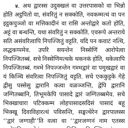
. अथ द्वारस्स उदुक्खलं वा उत्तरपासको वा भिन्नो
४
होति अट्ठपितो वा, संवरितुं न सक्कोति, नवकम्मत्थं वा पन
इट्ठकपुञ्जो वा मत्तिकादीनं वा रासि अन्तोद्वारे कतो होति,
अट्टं वा बन्धन्ति, यथा संवरितुं न सक्कोति. एवरूपे अन्तराये
सति असंवरित्वापि निपज्जितुं वट्टति. यदि पन कवाटं नत्थि,
लद्धकप्पमेव. उपरि सयन्तेन निस्सेणिं आरोपेत्वा
निपज्जितब्बं. सचे निस्सेणिमत्थके थकनकं होति, थकेत्वापि
निपज्जितब्बं. गब्भे निपज्जन्तेन गब्भद्वारं वा पमुखद्वारं वा
यं किञ्चि संवरित्वा निपज्जितुं वट्टति. सचे एककुट्टके गेहे
द्वीसु पस्सेसु द्वारानि कत्वा वळञ्जन्ति, द्वेपि द्वारानि
जग्गितब्बानि, तिभूमकेपि पासादे द्वारं जग्गितब्बमेव. सचे
भिक्खाचारा पटिक्कम्म लोहपासादसदिसं पासादं बहू
भिक्खू दिवाविहारत्थं पविसन्ति, सङ्घत्थेरेन द्वारपालस्स
‘‘द्वारं जग्गाही’’ति वत्वा वा ‘‘द्वारजग्गनं नाम एतस्स