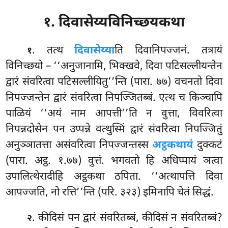
१. दिवासेय्यविनिच्छयकथा
. तत्थ
दिवासेय्या
ति दिवानिपज्जनं. तत्रायं
१
विनिच्छयो – ‘‘अनुजानामि, भिक्खवे, दिवा पटिसल्लीयन्तेन
द्वारं संवरित्वा पटिसल्लीयितु’’न्ति (पारा. ७७) वचनतो दिवा
निपज्जन्तेन द्वारं संवरित्वा निपज्जितब्बं. एत्थ च किञ्चापि
पाळियं ‘‘अयं नाम आपत्ती’’ति न वुत्ता, विवरित्वा
निपन्नदोसेन पन उप्पन्ने वत्थुस्मिं द्वारं संवरित्वा निपज्जितुं
अनुञ्ञातत्ता असंवरित्वा निपज्जन्तस्स
अट्ठकथायं
दुक्कटं
(पारा. अट्ठ. १.७७) वुत्तं. भगवतो हि अधिप्पायं ञत्वा
उपालित्थेरादीहि अट्ठकथा ठपिता. ‘‘अत्थापत्ति दिवा
आपज्जति, नो रत्ति’’न्ति (परि. ३२३) इमिनापि चेतं सिद्धं.
. कीदिसं पन द्वारं संवरितब्बं, कीदिसं न संवरितब्बं?
२