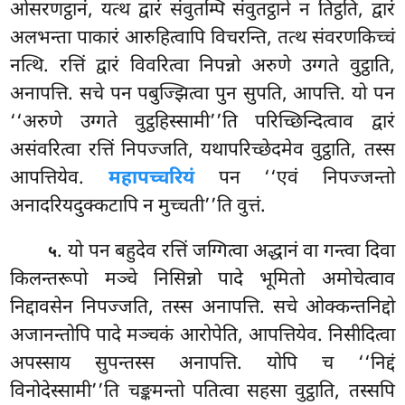
ओसरणट्ठानं, यत्थ द्वारं संवुतम्पि संवुतट्ठाने न तिट्ठति, द्वारं
अलभन्ता पाकारं आरुहित्वापि विचरन्ति, तत्थ संवरणकिच्चं
नत्थि. रत्तिं द्वारं विवरित्वा निपन्नो अरुणे उग्गते वुट्ठाति,
अनापत्ति. सचे पन पबुज्झित्वा
पुन सुपति, आपत्ति. यो पन
‘‘अरुणे उग्गते वुट्ठहिस्सामी’’ति परिच्छिन्दित्वाव द्वारं
असंवरित्वा रत्तिं निपज्जति, यथापरिच्छेदमेव वुट्ठाति, तस्स
आपत्तियेव.
महापच्चरियं
पन ‘‘एवं निपज्जन्तो
अनादरियदुक्कटापि न मुच्चती’’ति वुत्तं.
. यो
पन बहुदेव रत्तिं जग्गित्वा अद्धानं वा गन्त्वा दिवा
५
किलन्तरूपो मञ्चे निसिन्नो पादे भूमितो अमोचेत्वाव
निद्दावसेन निपज्जति, तस्स अनापत्ति. सचे ओक्कन्तनिद्दो
अजानन्तोपि पादे मञ्चकं आरोपेति, आपत्तियेव. निसीदित्वा
अपस्साय सुपन्तस्स अनापत्ति. योपि च ‘‘निद्दं
विनोदेस्सामी’’ति चङ्कमन्तो पतित्वा सहसा वुट्ठाति, तस्सपि