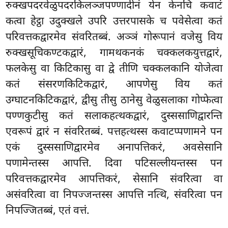
रुक्खपदरवेळुपदरकिलञ्जपण्णादीनं येन केनचि कवाटं
कत्वा हेट्ठा उदुक्खले उपरि उत्तरपासके च पवेसेत्वा कतं
परिवत्तकद्वारमेव संवरितब्बं. अञ्ञं गोरूपानं वजेसु विय
रुक्खसूचिकण्टकद्वारं, गामथकनकं चक्कलकयुत्तद्वारं,
फलकेसु वा किटिकासु वा द्वे तीणि चक्कलकानि योजेत्वा
कतं संसरणकिटिकद्वारं, आपणेसु विय कतं
उग्घाटनकिटिकद्वारं, द्वीसु तीसु ठानेसु वेळुसलाका गोप्फेत्वा
पण्णकुटीसु कतं सलाकहत्थकद्वारं, दुस्ससाणिद्वारन्ति
एवरूपं द्वारं न संवरितब्बं. पत्तहत्थस्स कवाटप्पणामने पन
एकं दुस्ससाणिद्वारमेव अनापत्तिकरं, अवसेसानि
पणामेन्तस्स आपत्ति. दिवा पटिसल्लीयन्तस्स पन
परिवत्तकद्वारमेव आपत्तिकरं, सेसानि संवरित्वा वा
असंवरित्वा वा निपज्जन्तस्स आपत्ति नत्थि, संवरित्वा पन
निपज्जितब्बं, एतं वत्तं.