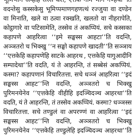
भूमिभागे अम्हेहि सस्सं कतं, एत्तकं नाम भागं गण्हथा’’ति
वदन्तेसु कस्सकेसु भूमिप्पमाणगहणत्थं रज्जुया वा दण्डेन
वा मिनाति, खले वा ठत्वा रक्खति, खलतो वा नीहरापेति,
कोट्ठागारे वा पटिसामेति, तस्सेव तं अकप्पियं. सचे कस्सका
कहापणे आहरित्वा ‘‘इमे सङ्घस्स आहटा’’ति वदन्ति,
अञ्ञतरो च भिक्खु ‘‘न सङ्घो कहापणे खादती’’ति सञ्ञाय
‘‘एत्तकेहि कहापणेहि साटके आहरथ
, एत्तकेहि यागुआदीनि
सम्पादेथा’’ति वदति, यं ते आहरन्ति, तं सब्बेसं अकप्पियं.
कस्मा? कहापणानं विचारितत्ता. सचे धञ्ञं आहरित्वा ‘‘इदं
सङ्घस्स आहट’’न्ति वदन्ति, अञ्ञतरो च भिक्खु
पुरिमनयेनेव ‘‘एत्तकेहि वीहीहि इदञ्चिदञ्च आहरथा’’ति
वदति, यं ते आहरन्ति, तं तस्सेव अकप्पियं. कस्मा? धञ्ञस्स
विचारितत्ता. सचे तण्डुलं वा अपरण्णं वा आहरित्वा ‘‘इदं
सङ्घस्स आहट’’न्ति वदन्ति, अञ्ञतरो च भिक्खु
पुरिमनयेनेव ‘‘एत्तकेहि तण्डुलेहि इदञ्चिदञ्च आहरथा’’ति