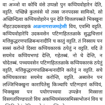
वा अञ्ञो वा कोचि वंसे उप्पन्नो पुन कप्पियवोहारेन देति,
वट्टति. पच्छिन्ने कुलवंसे यो तस्स जनपदस्स सामिको, सो
अच्छिन्दित्वा कप्पियवोहारेन पुन देति चित्तलपब्बते भिक्खुना
नीहटउदकवाहकं
अळनागराजमहेसी
विय, एवम्पि वट्टति.
कप्पियवोहारेपि उदकवसेन पटिग्गहिततळाके सुद्धचित्तानं
मत्तिकुद्धरणपाळिबन्धनादीनि च कातुं वट्टति. तं निस्साय पन
सस्सं करोन्ते दिस्वा कप्पियकारकं ठपेतुं न वट्टति. यदि ते
सयमेव कप्पियभण्डं देन्ति, गहेतब्बं. नो चे देन्ति, न
चोदेतब्बं. पच्चयवसेन पटिग्गहिततळाके कप्पियकारकं ठपेतुं
वट्टति, मत्तिकुद्धरणपाळिबन्धनादीनि कारेतुं न वट्टति. सचे
कप्पियकारका सयमेव करोन्ति, वट्टति. अब्यत्तेन पन
लज्जिभिक्खुना कारापितेसु किञ्चापि पटिग्गहणं कप्पियं,
भिक्खुस्स पन पयोगपच्चया उप्पन्नेन मिस्सत्ता
विसगतपिण्डपातो विय अकप्पियमंसरसमिस्सभोजनं विय च