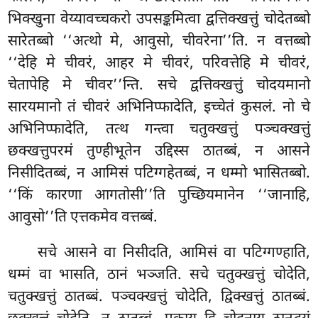
भिक्खुना वेय्यावच्चकरो उपसङ्कमित्वा द्वत्तिक्खत्तुं चोदेतब्बो
सारेतब्बो
‘‘अत्थो मे, आवुसो, चीवरेना’’ति. न वत्तब्बो
‘‘देहि मे चीवरं, आहर मे चीवरं, परिवत्तेहि मे चीवरं,
चेतापेहि मे चीवर’’न्ति. सचे द्वत्तिक्खत्तुं चोदयमानो
सारयमानो तं चीवरं अभिनिप्फादेति, इच्चेतं कुसलं. नो चे
अभिनिप्फादेति, तत्थ गन्त्वा चतुक्खत्तुं पञ्चक्खत्तुं
छक्खत्तुपरमं तुण्हीभूतेन उद्दिस्स ठातब्बं, न आसने
निसीदितब्बं, न आमिसं पटिग्गहेतब्बं, न धम्मो भासितब्बो.
‘‘किं कारणा आगतोसी’’ति पुच्छियमानेन ‘‘जानाहि,
आवुसो’’ति एत्तकमेव वत्तब्बं.
सचे आसने वा निसीदति, आमिसं वा पटिग्गण्हाति,
धम्मं वा भासति, ठानं भञ्जति. सचे चतुक्खत्तुं चोदेति,
चतुक्खत्तुं ठातब्बं. पञ्चक्खत्तुं चोदेति, द्विक्खत्तुं ठातब्बं.