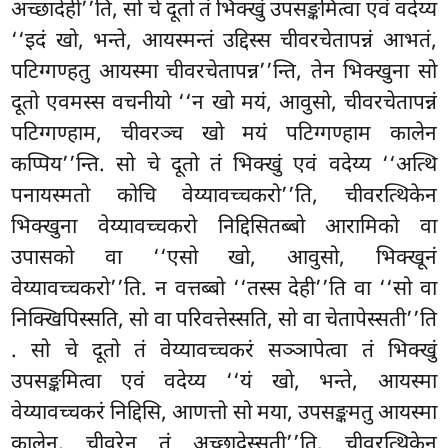
अच्छादेही’’ति, सो चे दूतो तं भिक्खुं उपसङ्कमित्वा एवं वदेय्य
‘‘इदं खो, भन्ते, आयस्मन्तं उद्दिस्स चीवरचेतापन्नं आभतं,
पटिग्गण्हतु आयस्मा चीवरचेतापन्न’’न्ति, तेन भिक्खुना सो
दूतो एवमस्स वचनीयो ‘‘न खो मयं, आवुसो, चीवरचेतापन्नं
पटिग्गण्हाम, चीवरञ्च खो मयं पटिग्गण्हाम कालेन
कप्पिय’’न्ति. सो चे दूतो तं भिक्खुं एवं वदेय्य ‘‘अत्थि
पनायस्मतो कोचि वेय्यावच्चकरो’’ति, चीवरत्थिकेन
भिक्खुना वेय्यावच्चकरो निद्दिसितब्बो आरामिको वा
उपासको वा ‘‘एसो खो, आवुसो, भिक्खूनं
वेय्यावच्चकरो’’ति. न वत्तब्बो ‘‘तस्स देही’’ति वा ‘‘सो वा
निक्खिपिस्सति, सो वा परिवत्तेस्सति, सो वा चेतापेस्सती’’ति
. सो चे दूतो तं वेय्यावच्चकरं सञ्ञापेत्वा तं भिक्खुं
उपसङ्कमित्वा एवं वदेय्य ‘‘यं खो, भन्ते, आयस्मा
वेय्यावच्चकरं निद्दिसि, आणत्तो सो मया, उपसङ्कमतु आयस्मा
कालेन, चीवरेन तं अच्छादेस्सती’’ति. चीवरत्थिकेन