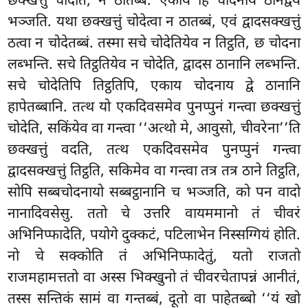
छक्खत्तुं चोदेति, न ठातब्बं. एकाय हि चोदनाय ठानद्वयं
भञ्जति. यथा छक्खत्तुं चोदेत्वा न ठातब्बं, एवं द्वादसक्खत्तुं
ठत्वा न चोदेतब्बं. तस्मा सचे चोदेतियेव न तिट्ठति, छ चोदना
लब्भन्ति. सचे तिट्ठतियेव न चोदेति, द्वादस ठानानि लब्भन्ति.
सचे चोदेतिपि तिट्ठतिपि, एकाय चोदनाय द्वे ठानानि
हापेतब्बानि. तत्थ यो एकदिवसमेव पुनप्पुनं गन्त्वा छक्खत्तुं
चोदेति, सकिंयेव वा गन्त्वा ‘‘अत्थो मे, आवुसो, चीवरेना’’ति
छक्खत्तुं वदति, तत्थ एकदिवसमेव पुनप्पुनं गन्त्वा
द्वादसक्खत्तुं तिट्ठति, सकिमेव वा गन्त्वा तत्र तत्र ठाने तिट्ठति,
सोपि सब्बचोदनायो सब्बट्ठानानि च भञ्जति, को पन वादो
नानादिवसेसु. ततो चे उत्तरि वायममानो तं चीवरं
अभिनिप्फादेति, पयोगे दुक्कटं, पटिलाभेन निस्सग्गियं होति.
नो चे सक्कोति तं अभिनिप्फादेतुं, यतो राजतो
राजमहामत्ततो वा अस्स भिक्खुनो तं चीवरचेतापन्नं आनीतं,
तस्स सन्तिकं सामं वा गन्तब्बं, दूतो वा पाहेतब्बो ‘‘यं खो