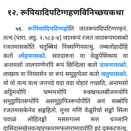
१२. रूपियादिपटिग्गहणविनिच्छयकथा
.
रूपियादिपटिग्गहो
ति
जातरूपादिपटिग्गण्हनं.
५९
तत्थ (पारा. अट्ठ. २.५८३-४) जातरूपं रजतं जातरूपमासको
रजतमासकोति चतुब्बिधं निस्सग्गियवत्थु. तम्बलोहादीहि
कतो
लोहमासको
. सारदारुना वा वेळुपेसिकाय वा
अन्तमसो तालपण्णेनपि रूपं छिन्दित्वा कतो
दारुमासको
.
लाखाय वा निय्यासेन वा रूपं समुट्ठापेत्वा कतो
जतुमासको
.
यो यो यत्थ यत्थ जनपदे यदा यदा वोहारं गच्छति, अन्तमसो
अट्ठिमयोपि चम्ममयोपि रुक्खफलबीजमयोपि
समुट्ठापितरूपोपि असमुट्ठापितरूपोपीति अयं सब्बोपि
रजतमासकेनेव सङ्गहितो. मुत्ता मणि वेळुरियो सङ्खो सिला
पवाळं लोहितङ्को मसारगल्लं सत्त धञ्ञानि
दासिदासखेत्तवत्थुपुप्फारामफलारामादयोति इदं दुक्कटवत्थु.