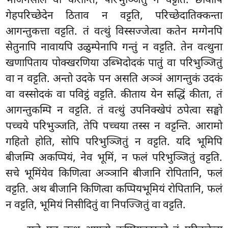
भोजनसालं वा करोन्ति, परिभुञ्जितुं न वट्टति. छायापि
गेहपरिच्छेदेन ठिताव न वट्टति, परिच्छेदातिक्कन्ता
आगन्तुकत्ता वट्टति. तं वत्थुं विस्सज्जेत्वा कतेन मग्गेनपि
सेतुनापि नावायपि उळुम्पेनापि गन्तुं न वट्टति. तेन वत्थुना
खणापिताय पोक्खरणिया उब्भिदोदकं पातुं वा परिभुञ्जितुं
वा न वट्टति. अन्तो उदके पन असति अञ्ञं आगन्तुकं उदकं
वा वस्सोदकं वा पविट्ठं वट्टति. कीताय येन सद्धिं कीता, तं
आगन्तुकम्पि न वट्टति. तं वत्थुं उपनिक्खेपं ठपेत्वा सङ्घो
पच्चये परिभुञ्जति, तेपि पच्चया तस्स न वट्टन्ति. आरामो
गहितो होति, सोपि परिभुञ्जितुं न वट्टति. यदि भूमिपि
बीजम्पि अकप्पियं, नेव भूमिं, न फलं परिभुञ्जितुं वट्टति.
सचे भूमिंयेव किणित्वा अञ्ञानि बीजानि रोपितानि, फलं
वट्टति. अथ बीजानि किणित्वा कप्पियभूमियं रोपितानि, फलं
न वट्टति, भूमियं निसीदितुं वा निपज्जितुं वा वट्टति.