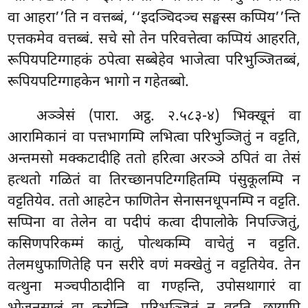
वा आहरा’’ति न वत्तब्बं, ‘‘इदञ्चिदञ्च सङ्घस्स कप्पिय’’न्ति
एत्तकमेव वत्तब्बं. सचे सो तेन
परिवत्तेत्वा कप्पियं आहरति,
रूपियपटिग्गाहकं ठपेत्वा सब्बेहेव भाजेत्वा परिभुञ्जितब्बं,
रूपियपटिग्गाहकेन भागो न गहेतब्बो.
अञ्ञेसं (पारा. अट्ठ. २.५८३-४) भिक्खूनं वा
आरामिकानं वा पत्तभागम्पि लभित्वा परिभुञ्जितुं न वट्टति,
अन्तमसो मक्कटादीहि ततो हरित्वा अरञ्ञे ठपितं वा तेसं
हत्थतो गळितं वा तिरच्छानपटिग्गहितम्पि पंसुकूलम्पि न
वट्टतियेव. ततो आहटेन फाणितेन सेनासनधूपनम्पि न वट्टति.
सप्पिना वा तेलेन वा पदीपं कत्वा दीपालोके निपज्जितुं,
कसिणपरिकम्मं कातुं, पोत्थकम्पि वाचेतुं न वट्टति.
तेलमधुफाणितेहि पन सरीरे वणं मक्खेतुं न वट्टतियेव. तेन
वत्थुना मञ्चपीठादीनि वा गण्हन्ति, उपोसथागारं वा