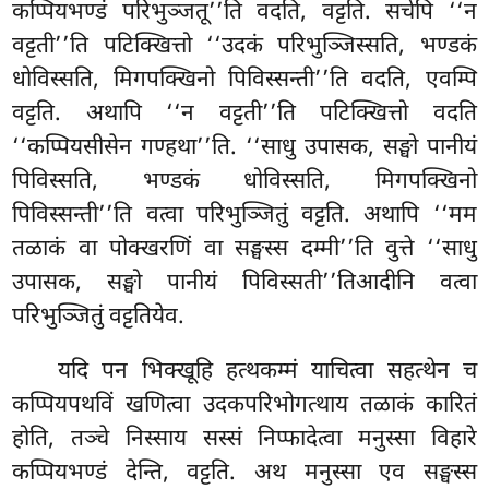
कप्पियभण्डं परिभुञ्जतू’’ति वदति, वट्टति. सचेपि ‘‘न
वट्टती’’ति पटिक्खित्तो ‘‘उदकं परिभुञ्जिस्सति, भण्डकं
धोविस्सति, मिगपक्खिनो पिविस्सन्ती’’ति वदति, एवम्पि
वट्टति. अथापि ‘‘न वट्टती’’ति पटिक्खित्तो वदति
‘‘कप्पियसीसेन गण्हथा’’ति. ‘‘साधु उपासक, सङ्घो पानीयं
पिविस्सति, भण्डकं धोविस्सति, मिगपक्खिनो
पिविस्सन्ती’’ति वत्वा परिभुञ्जितुं वट्टति. अथापि ‘‘मम
तळाकं वा पोक्खरणिं वा सङ्घस्स
दम्मी’’ति वुत्ते ‘‘साधु
उपासक, सङ्घो पानीयं पिविस्सती’’तिआदीनि वत्वा
परिभुञ्जितुं वट्टतियेव.
यदि पन भिक्खूहि हत्थकम्मं याचित्वा सहत्थेन च
कप्पियपथविं खणित्वा उदकपरिभोगत्थाय तळाकं कारितं
होति, तञ्चे निस्साय सस्सं निप्फादेत्वा मनुस्सा विहारे
कप्पियभण्डं देन्ति, वट्टति. अथ मनुस्सा एव सङ्घस्स