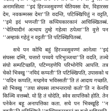
अनामसित्वा ‘‘इदं हिरञ्ञसुवण्णं चेतियस्स देम, विहारस्स
देम, नवकम्मस्स देमा’’ति वदन्ति, पटिक्खिपितुं न वट्टति,
‘‘इमे इदं भणन्ती’’ति कप्पियकारकानं आचिक्खितब्बं.
‘‘चेतियादीनं अत्थाय तुम्हे गहेत्वा ठपेत्वा’’ति वुत्ते पन
‘‘अम्हाकं गहेतुं न वट्टती’’ति पटिक्खिपितब्बं.
सचे पन कोचि बहुं हिरञ्ञसुवण्णं आनेत्वा ‘‘इदं
संघस्स दम्मि, चत्तारो पच्चये परिभुञ्जथा’’ति वदति, तञ्चे
संघो सम्पटिच्छति, पटिग्गहणेपि परिभोगेपि आपत्ति. तत्र
चेको
भिक्खु ‘‘नयिदं कप्पती’’ति पटिक्खिपति, उपासको च
‘‘यदिन कप्पति, मय्हमेव भविस्सती’’ति तं आदाय गच्छति.
सो भिक्खु ‘‘तया संघस्स लाभन्तरायो कतो’’ति न केनचि
किञ्चि वत्तब्बो. यो हि तं चोदेति, स्वेव सापत्तिको होति. तेन
पनेकेन बहू अनापत्तिका कता. सचे पन भिक्खूहि ‘‘न