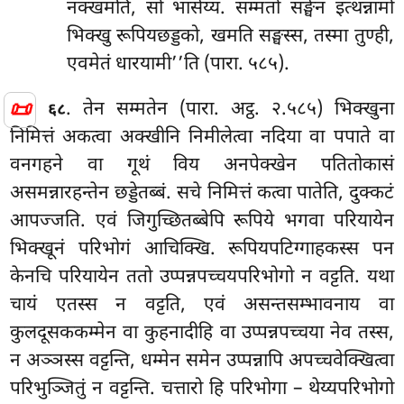
नक्खमति, सो भासेय्य. सम्मतो सङ्घेन इत्थन्नामो
भिक्खु रूपियछड्डको, खमति सङ्घस्स, तस्मा तुण्ही,
एवमेतं धारयामी’’ति (पारा. ५८५).
📜
. तेन सम्मतेन (पारा. अट्ठ. २.५८५) भिक्खुना
६८
निमित्तं अकत्वा अक्खीनि निमीलेत्वा नदिया वा पपाते वा
वनगहने वा गूथं विय अनपेक्खेन पतितोकासं
असमन्नारहन्तेन छड्डेतब्बं. सचे निमित्तं कत्वा पातेति, दुक्कटं
आपज्जति. एवं जिगुच्छितब्बेपि रूपिये भगवा परियायेन
भिक्खूनं परिभोगं आचिक्खि. रूपियपटिग्गाहकस्स पन
केनचि परियायेन ततो उप्पन्नपच्चयपरिभोगो न वट्टति. यथा
चायं एतस्स न वट्टति, एवं असन्तसम्भावनाय वा
कुलदूसककम्मेन वा कुहनादीहि वा
उप्पन्नपच्चया नेव तस्स,
न अञ्ञस्स वट्टन्ति, धम्मेन समेन उप्पन्नापि अपच्चवेक्खित्वा
परिभुञ्जितुं न वट्टन्ति. चत्तारो हि परिभोगा – थेय्यपरिभोगो