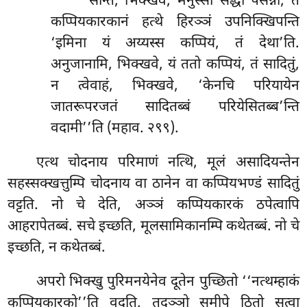
‘‘सन्ति, भिक्खवे, मनुस्सा सद्धा पसन्ना, ते
कप्पियकारकानं हत्थे हिरञ्ञं उपनिक्खिपन्ति
‘इमिना यं अय्यस्स कप्पियं, तं देथा’ति.
अनुजानामि, भिक्खवे, यं ततो कप्पियं, तं सादितुं,
न त्वेवाहं, भिक्खवे, ‘केनचि परियायेन
जातरूपरजतं सादितब्बं परियेसितब्ब’न्ति
वदामी’’ति (महाव. २९९).
एत्थ चोदनाय परिमाणं नत्थि, मूलं असादियन्तेन
सहस्सक्खत्तुम्पि चोदनाय वा ठानेन वा कप्पियभण्डं सादितुं
वट्टति. नो चे देति, अञ्ञं कप्पियकारकं ठपेत्वापि
आहरापेतब्बं. सचे इच्छति, मूलसामिकानम्पि कथेतब्बं. नो चे
इच्छति, न कथेतब्बं.
अपरो भिक्खु पुरिमनयेनेव दूतेन पुच्छितो ‘‘नत्थम्हाकं
कप्पियकारको’’ति वदति, तदञ्ञो समीपे ठितो सुत्वा