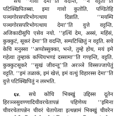
सचे ‘‘गावो देमा’’ति वदन्ति, ‘‘न वट्टती’’ति
पटिक्खिपितब्बा. इमा गावो कुतोति. पण्डितेहि
पञ्चगोरसपरिभोगत्थाय दिन्नाति. ‘‘मयम्पि
पञ्चगोरसपरिभोगत्थाय देमा’’ति वुत्ते वट्टन्ति.
अजिकादीसुपि एसेव नयो. ‘‘हत्थिं देम, अस्सं, महिंसं,
कुक्कुटं, सूकरं देमा’’ति वदन्ति, सम्पटिच्छितुं न वट्टति. सचे
केचि मनुस्सा ‘‘अप्पोस्सुक्का, भन्ते, तुम्हे होथ, मयं इमे
गहेत्वा तुम्हाकं कप्पियभण्डं दस्सामा’’ति गण्हन्ति, वट्टति.
कुक्कुटसूकरे ‘‘सुखं जीवन्तू’’ति अरञ्ञे विस्सज्जापेतुं
वट्टति. ‘‘इमं तळाकं, इमं खेत्तं, इमं वत्थुं विहारस्स देमा’’ति
वुत्ते पटिक्खिपितुं न लब्भति.
. सचे कोचि भिक्खुं उद्दिस्स दूतेन
६४
हिरञ्ञसुवण्णादिचीवरचेतापन्नं पहिणेय्य ‘‘इमिना
चीवरचेतापन्नेन चीवरं चेतापेत्वा इत्थन्नामं भिक्खुं चीवरेन