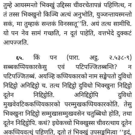
तुम्हे आयस्मन्तो भिक्खुं उद्दिस्स चीवरचेतापन्नं पहिणित्थ, न
तं तस्स भिक्खुनो किञ्चि अत्थं अनुभोति, युञ्जन्तायस्मन्तो
सकं, मा तुम्हाकं सन्तकं विनस्सतू’’ति. अयं तत्थ सामीचि.
यो पन नेव सामं गच्छति, न दूतं पाहेति, वत्तभेदे दुक्कटं
आपज्जति.
. किं पन (पारा. अट्ठ. २.५३८-९)
६५
सब्बकप्पियकारकेसु एवं पटिपज्जितब्बन्ति? न
पटिपज्जितब्बं. अयञ्हि कप्पियकारको नाम सङ्खेपतो दुविधो
निद्दिट्ठो
अनिद्दिट्ठो च. तत्थ निद्दिट्ठो दुविधो भिक्खुना निद्दिट्ठो
दूतेन निद्दिट्ठोति. अनिद्दिट्ठोपि दुविधो
मुखवेवटिककप्पियकारको परम्मुखकप्पियकारकोति. तेसु
भिक्खुना निद्दिट्ठो सम्मुखासम्मुखवसेन चतुब्बिधो होति, तथा
दूतेन निद्दिट्ठोपि. कथं? इधेकच्चो भिक्खुस्स चीवरत्थाय दूतेन
अकप्पियवत्थुं पहिणति, दूतो तं भिक्खुं उपसङ्कमित्वा ‘‘इदं,