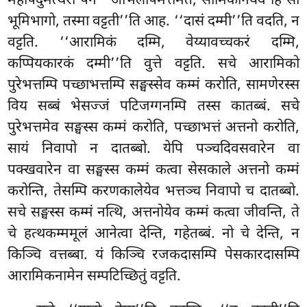
महापदुमत्थेरो पन ‘‘अभिलापमत्तमेतं, सामिकानंयेव हि सो
भूमिभागो, तस्मा वट्टती’’ति आह. ‘‘दासं दम्मी’’ति वदति, न
वट्टति. ‘‘आरामिकं दम्मि, वेय्यावच्चकरं दम्मि,
कप्पियकारकं दम्मी’’ति वुत्ते वट्टति. सचे आरामिको
पुरेभत्तम्पि पच्छाभत्तम्पि सङ्घस्सेव कम्मं करोति, सामणेरस्स
विय सब्बं भेसज्जं पटिजग्गनम्पि तस्स कातब्बं. सचे
पुरेभत्तमेव सङ्घस्स कम्मं करोति, पच्छाभत्तं अत्तनो करोति,
सायं निवापो न दातब्बो. येपि पञ्चदिवसवारेन
वा
पक्खवारेन वा सङ्घस्स कम्मं कत्वा सेसकाले अत्तनो कम्मं
करोन्ति, तेसम्पि करणकालेयेव भत्तञ्च निवापो च दातब्बो.
सचे सङ्घस्स कम्मं नत्थि, अत्तनोयेव कम्मं कत्वा जीवन्ति, ते
चे हत्थकम्ममूलं आनेत्वा देन्ति, गहेतब्बं. नो चे देन्ति, न
किञ्चि वत्तब्बा. यं किञ्चि रजकदासम्पि पेसकारदासम्पि
आरामिकनामेन सम्पटिच्छितुं वट्टति.