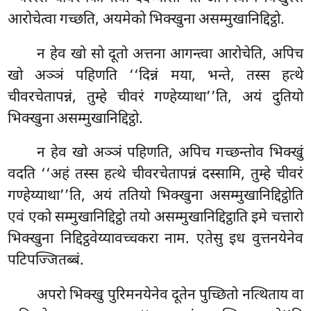
आरोचेत्वा गच्छति, अयमेको भिक्खुना असम्मुखानिद्दिट्ठो.
न हेव खो सो दूतो अत्तना आगन्त्वा आरोचेति, अपिच
खो अञ्ञं पहिणति ‘‘दिन्नं मया, भन्ते, तस्स हत्थे
चीवरचेतापन्नं, तुम्हे चीवरं गण्हेय्याथा’’ति, अयं दुतियो
भिक्खुना असम्मुखानिद्दिट्ठो.
न हेव खो अञ्ञं पहिणति, अपिच गच्छन्तोव भिक्खुं
वदति ‘‘अहं तस्स हत्थे चीवरचेतापन्नं दस्सामि, तुम्हे चीवरं
गण्हेय्याथा’’ति, अयं ततियो भिक्खुना असम्मुखानिद्दिट्ठोति
एवं एको सम्मुखानिद्दिट्ठो तयो असम्मुखानिद्दिट्ठाति इमे चत्तारो
भिक्खुना निद्दिट्ठवेय्यावच्चकरा नाम. एतेसु इध वुत्तनयेनेव
पटिपज्जितब्बं.
अपरो भिक्खु पुरिमनयेनेव दूतेन पुच्छितो नत्थिताय वा