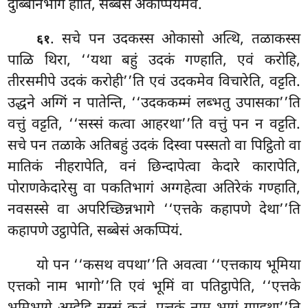
दुब्बिनिभोगं होति, सब्बेसं अकप्पियमेव.
. सचे पन उदकस्स ओकासो अत्थि, तळाकस्स
६१
पाळि थिरा, ‘‘यथा बहुं उदकं गण्हाति, एवं करोहि,
तीरसमीपे उदकं करोही’’ति एवं उदकमेव विचारेति, वट्टति.
उद्धने
अग्गिं न पातेन्ति, ‘‘उदककम्मं लब्भतु उपासका’’ति
वत्तुं वट्टति, ‘‘सस्सं कत्वा आहरथा’’ति वत्तुं पन न वट्टति.
सचे पन तळाके अतिबहुं उदकं दिस्वा पस्सतो वा पिट्ठितो वा
मातिकं नीहरापेति, वनं छिन्दापेत्वा केदारे कारापेति,
पोराणकेदारेसु वा पकतिभागं अग्गहेत्वा अतिरेकं गण्हाति,
नवसस्से वा अपरिच्छिन्नभागे ‘‘एत्तके कहापणे देथा’’ति
कहापणे उट्ठापेति, सब्बेसं अकप्पियं.
यो पन ‘‘कसथ वपथा’’ति अवत्वा ‘‘एत्तकाय भूमिया
एत्तको नाम भागो’’ति एवं भूमिं वा पतिट्ठापेति, ‘‘एत्तके