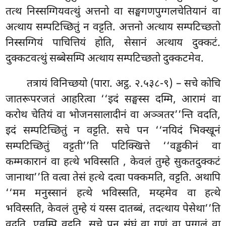
तत्थ निस्सग्गियवत्थुं अत्तनो वा सङ्घगणपुग्गलचेतियानं वा
अत्थाय सम्पटिच्छितुं न वट्टति. अत्तनो अत्थाय सम्पटिच्छतो
निस्सग्गियं पाचित्तियं होति, सेसानं अत्थाय दुक्कटं.
दुक्कटवत्थुं सब्बेसम्पि अत्थाय सम्पटिच्छतो दुक्कटमेव.
तत्रायं विनिच्छयो (पारा. अट्ठ. २.५३८-९) – सचे कोचि
जातरूपरजतं आहरित्वा ‘‘इदं सङ्घस्स दम्मि, आरामं वा
करोथ चेतियं वा भोजनसालादीनं वा अञ्ञतर’’न्ति वदति,
इदं सम्पटिच्छितुं न वट्टति. सचे पन ‘‘नयिदं भिक्खूनं
सम्पटिच्छितुं वट्टती’’ति पटिक्खित्ते ‘‘वड्ढकीनं वा
कम्मकारानं वा हत्थे भविस्सति
, केवलं तुम्हे सुकतदुक्कटं
जानाथा’’ति वत्वा तेसं हत्थे दत्वा पक्कमति, वट्टति. अथापि
‘‘मम मनुस्सानं हत्थे भविस्सति, मय्हमेव वा हत्थे
भविस्सति, केवलं तुम्हे यं यस्स दातब्बं, तदत्थाय पेसेथा’’ति
वदति, एवम्पि वट्टति. सचे पन संघं वा गणं वा पुग्गलं वा