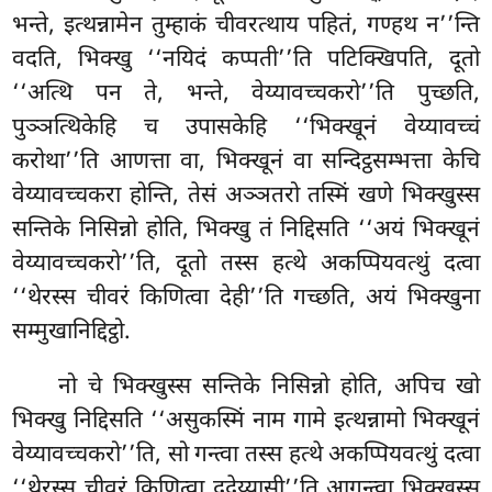
भन्ते, इत्थन्नामेन तुम्हाकं चीवरत्थाय पहितं, गण्हथ न’’न्ति
वदति, भिक्खु ‘‘नयिदं कप्पती’’ति पटिक्खिपति, दूतो
‘‘अत्थि पन ते, भन्ते, वेय्यावच्चकरो’’ति पुच्छति,
पुञ्ञत्थिकेहि च उपासकेहि ‘‘भिक्खूनं वेय्यावच्चं
करोथा’’ति आणत्ता वा, भिक्खूनं वा सन्दिट्ठसम्भत्ता केचि
वेय्यावच्चकरा होन्ति, तेसं अञ्ञतरो तस्मिं खणे भिक्खुस्स
सन्तिके निसिन्नो होति, भिक्खु तं निद्दिसति ‘‘अयं भिक्खूनं
वेय्यावच्चकरो’’ति, दूतो तस्स हत्थे अकप्पियवत्थुं दत्वा
‘‘थेरस्स चीवरं किणित्वा देही’’ति गच्छति, अयं भिक्खुना
सम्मुखानिद्दिट्ठो.
नो चे भिक्खुस्स सन्तिके निसिन्नो होति, अपिच खो
भिक्खु निद्दिसति ‘‘असुकस्मिं नाम गामे इत्थन्नामो भिक्खूनं
वेय्यावच्चकरो’’ति, सो गन्त्वा तस्स हत्थे अकप्पियवत्थुं दत्वा
‘‘थेरस्स चीवरं किणित्वा ददेय्यासी’’ति आगन्त्वा भिक्खुस्स