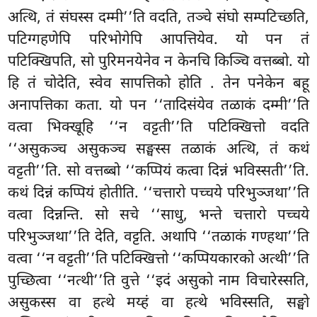
अत्थि, तं संघस्स दम्मी’’ति वदति, तञ्चे संघो सम्पटिच्छति,
पटिग्गहणेपि परिभोगेपि आपत्तियेव. यो पन तं
पटिक्खिपति, सो पुरिमनयेनेव न केनचि किञ्चि वत्तब्बो. यो
हि तं चोदेति, स्वेव सापत्तिको होति
. तेन पनेकेन बहू
अनापत्तिका कता. यो पन ‘‘तादिसंयेव तळाकं दम्मी’’ति
वत्वा भिक्खूहि ‘‘न वट्टती’’ति पटिक्खित्तो वदति
‘‘असुकञ्च असुकञ्च सङ्घस्स तळाकं अत्थि, तं कथं
वट्टती’’ति. सो वत्तब्बो ‘‘कप्पियं कत्वा दिन्नं भविस्सती’’ति.
कथं दिन्नं कप्पियं होतीति. ‘‘चत्तारो पच्चये परिभुञ्जथा’’ति
वत्वा दिन्नन्ति. सो सचे ‘‘साधु, भन्ते चत्तारो पच्चये
परिभुञ्जथा’’ति देति, वट्टति. अथापि ‘‘तळाकं गण्हथा’’ति
वत्वा ‘‘न वट्टती’’ति पटिक्खित्तो ‘‘कप्पियकारको अत्थी’’ति
पुच्छित्वा ‘‘नत्थी’’ति वुत्ते ‘‘इदं असुको नाम विचारेस्सति,
असुकस्स वा हत्थे मय्हं वा हत्थे भविस्सति, सङ्घो