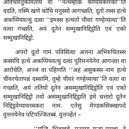
अविचारेतुकामताय वा ‘‘नत्थम्हाकं कप्पियकारको’’ति
वदति, तस्मिं खणे कोचि मनुस्सो आगच्छति, दूतो तस्स हत्थे
अकप्पियवत्थुं दत्वा ‘‘इमस्स हत्थतो चीवरं गण्हेय्याथा’’ति
वत्वा गच्छति, अयं दूतेन सम्मुखानिद्दिट्ठोति एवं एको
सम्मुखानिद्दिट्ठो.
अपरो
दूतो गामं पविसित्वा अत्तना अभिरुचितस्स
कस्सचि हत्थे अकप्पियवत्थुं दत्वा पुरिमनयेनेव आगन्त्वा वा
आरोचेति, अञ्ञं वा पहिणति ‘‘अहं असुकस्स नाम हत्थे
चीवरचेतापन्नं दस्सामि, तुम्हे चीवरं गण्हेय्याथा’’ति वत्वा वा
गच्छति, अयं ततियो दूतेन असम्मुखानिद्दिट्ठोति एवं एको
सम्मुखानिद्दिट्ठो तयो असम्मुखानिद्दिट्ठाति इमे चत्तारो दूतेन
निद्दिट्ठवेय्यावच्चकरा नाम. एतेसु मेण्डकसिक्खापदे
वुत्तनयेनेव पटिपज्जितब्बं. वुत्तञ्हेतं –