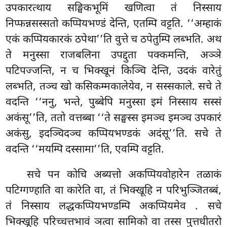
उपकारत्थाय सङ्घिकभूमिं खणित्वा तं निस्साय
निप्फन्नसस्सतो कप्पियभण्डं देन्ति, एतम्पि वट्टति. ‘‘अम्हाकं
एकं कप्पियकारकं ठपेथा’’ति वुत्ते च ठपेतुम्पि लब्भति. अथ
ते मनुस्सा राजबलिना उपद्दुता पक्कमन्ति, अञ्ञे
पटिपज्जन्ति, न च भिक्खूनं किञ्चि देन्ति, उदकं वारेतुं
लब्भति, तञ्च खो कसिकम्मकालेयेव, न सस्सकाले. सचे ते
वदन्ति ‘‘ननु, भन्ते, पुब्बेपि मनुस्सा इमं निस्साय सस्सं
अकंसू’’ति, ततो वत्तब्बा ‘‘ते सङ्घस्स इमञ्च इमञ्च उपकारं
अकंसु, इदञ्चिदञ्च कप्पियभण्डकं अदंसू’’ति. सचे ते
वदन्ति ‘‘मयम्पि दस्सामा’’ति, एवम्पि वट्टति.
सचे पन कोचि अब्यत्तो अकप्पियवोहारेन तळाकं
पटिग्गण्हाति वा कारेति वा, तं भिक्खूहि न परिभुञ्जितब्बं,
तं निस्साय लद्धकप्पियभण्डम्पि अकप्पियमेव
. सचे
भिक्खूहि परिच्चत्तभावं ञत्वा सामिको वा तस्स पुत्तधीतरो