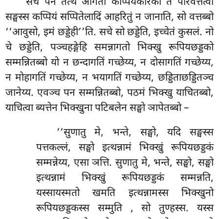
सचे
पन तत्थ आगतो कप्पियकारको तं परिवत्तेत्वा
सङ्घस्स कप्पियं सप्पितेलादिं आहरितुं न जानाति, सो वत्तब्बो
‘‘आवुसो, इमं छड्डेही’’ति. सचे सो छड्डेति, इच्चेतं कुसलं. नो
चे छड्डेति, पञ्चहङ्गेहि समन्नागतो भिक्खु रूपियछड्डको
सम्मन्नितब्बो यो न छन्दागतिं गच्छेय्य, न दोसागतिं गच्छेय्य,
न मोहागतिं गच्छेय्य, न भयागतिं गच्छेय्य, छड्डिताछड्डितञ्च
जानेय्य. एवञ्च पन सम्मन्नितब्बो, पठमं भिक्खु याचितब्बो,
याचित्वा ब्यत्तेन भिक्खुना पटिबलेन सङ्घो ञापेतब्बो –
‘‘सुणातु मे, भन्ते, सङ्घो, यदि सङ्घस्स
पत्तकल्लं, सङ्घो इत्थन्नामं भिक्खुं रूपियछड्डकं
सम्मन्नेय्य, एसा ञत्ति. सुणातु मे, भन्ते, सङ्घो, सङ्घो
इत्थन्नामं भिक्खुं रूपियछड्डकं सम्मन्नति,
यस्सायस्मतो खमति इत्थन्नामस्स भिक्खुनो
रूपियछड्डकस्स सम्मुति
, सो तुण्हस्स. यस्स