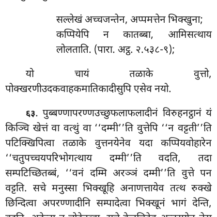
सल्लेखं
अच्चजन्तेन, अप्पमत्तेन भिक्खुना;
कप्पियेपि न कातब्बा, आमिसत्थाय
लोलताति. (पारा. अट्ठ. २.५३८-९);
यो चायं तळाके वुत्तो,
पोक्खरणीउदकवाहकमातिकादीसुपि एसेव नयो.
. पुब्बण्णापरण्णउच्छुफलाफलादीनं विरुहनट्ठानं यं
६३
किञ्चि खेत्तं वा वत्थुं वा ‘‘दम्मी’’ति वुत्तेपि ‘‘न वट्टती’’ति
पटिक्खिपित्वा तळाके वुत्तनयेनेव यदा कप्पियवोहारेन
‘‘चतुपच्चयपरिभोगत्थाय दम्मी’’ति वदति, तदा
सम्पटिच्छितब्बं, ‘‘वनं दम्मि अरञ्ञं दम्मी’’ति वुत्ते पन
वट्टति. सचे मनुस्सा भिक्खूहि अनाणत्तायेव तत्थ रुक्खे
छिन्दित्वा अपरण्णादीनि सम्पादेत्वा
भिक्खूनं भागं देन्ति,