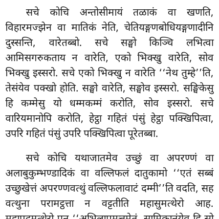
सचे
कोचि अन्तोसीमायं तळाकं वा खणति,
विहारमज्झेन वा मातिकं नेति, चेतियङ्गणबोधियङ्गणादीनि
दुस्सन्ति, वारेतब्बो. सचे सङ्घो किञ्चि लभित्वा
आमिसगरुकताय न वारेति, एको भिक्खु वारेति, सोव
भिक्खु इस्सरो. सचे एको भिक्खु न वारेति ‘‘नेथ तुम्हे’’ति,
तेसंयेव पक्खो होति. सङ्घो वारेति, सङ्घोव इस्सरो. सङ्घिकेसु
हि कम्मेसु यो धम्मकम्मं करोति, सोव इस्सरो. सचे
वारियमानोपि करोति, हेट्ठा गहितं पंसुं हेट्ठा पक्खिपित्वा,
उपरि गहितं पंसुं उपरि पक्खिपित्वा पूरेतब्बा.
सचे कोचि यथाजातमेव उच्छुं वा अपरण्णं वा
अलाबुकुम्भण्डादिकं वा वल्लिफलं दातुकामो ‘‘एतं सब्बं
उच्छुखेत्तं अपरण्णवत्थुं वल्लिफलावाटं दम्मी’’ति वदति, सह
वत्थुना परामट्ठत्ता न वट्टतीति महासुमत्थेरो आह.