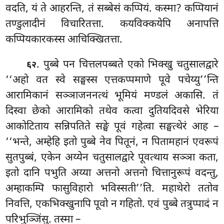
वदति, यं ते आहरन्ति, तं सब्बेसं कप्पियं. कस्मा? कप्पियानं
तण्डुलादीनं विचारितत्ता. कयविक्कयेपि अनापत्ति
कप्पियकारकस्स आचिक्खितत्ता.
. पुब्बे पन चित्तलपब्बते एको भिक्खु चतुसालद्वारे
६२
‘‘अहो वत स्वे सङ्घस्स एत्तकप्पमाणे पूवे पचेय्यु’’न्ति
आरामिकानं सञ्ञाजननत्थं भूमियं मण्डलं अकासि. तं
दिस्वा छेको आरामिको तथेव कत्वा दुतियदिवसे भेरिया
आकोटिताय सन्निपतिते सङ्घे पूवं गहेत्वा सङ्घत्थेरं आह –
‘‘भन्ते, अम्हेहि इतो पुब्बे नेव पितूनं, न पितामहानं एवरूपं
सुतपुब्बं, एकेन अय्येन चतुसालद्वारे पूवत्थाय सञ्ञा कता,
इतो दानि पभुति अय्या अत्तनो अत्तनो चित्तानुरूपं वदन्तु,
अम्हाकम्पि फासुविहारो भविस्सती’’ति. महाथेरो ततोव
निवत्ति, एकभिक्खुनापि पूवो न गहितो. एवं पुब्बे तत्रुप्पादं न
परिभुञ्जिंसु. तस्मा –