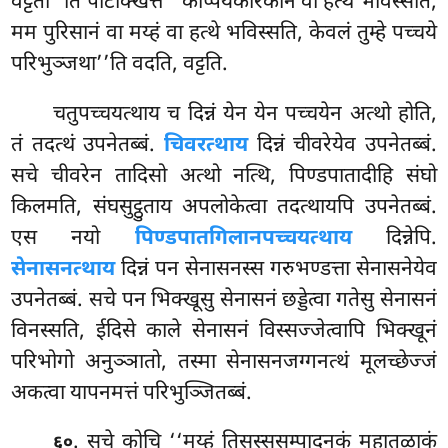
वट्टती’’ति पटिक्खित्ते ‘‘कप्पियकारकानं वा हत्थे भविस्सति,
मम पुरिसानं वा मय्हं वा हत्थे भविस्सति, केवलं तुम्हे पच्चये
परिभुञ्जथा’’ति वदति, वट्टति.
चतुपच्चयत्थाय च दिन्नं येन येन पच्चयेन अत्थो होति,
तं तदत्थं उपनेतब्बं.
चिवरत्थाय
दिन्नं चीवरेयेव उपनेतब्बं.
सचे चीवरेन तादिसो अत्थो नत्थि, पिण्डपातादीहि संघो
किलमति, संघसुट्ठुताय अपलोकेत्वा तदत्थायपि उपनेतब्बं.
एस नयो
पिण्डपातगिलानपच्चयत्थाय
दिन्नेपि.
सेनासनत्थाय
दिन्नं पन सेनासनस्स गरुभण्डत्ता सेनासनेयेव
उपनेतब्बं. सचे पन भिक्खूसु सेनासनं छड्डेत्वा गतेसु सेनासनं
विनस्सति, ईदिसे काले सेनासनं विस्सज्जेत्वापि भिक्खूनं
परिभोगो अनुञ्ञातो, तस्मा सेनासनजग्गनत्थं मूलच्छेज्जं
अकत्वा यापनमत्तं परिभुञ्जितब्बं.
. सचे कोचि ‘‘मय्हं तिसस्ससम्पादनकं महातळाकं
६०