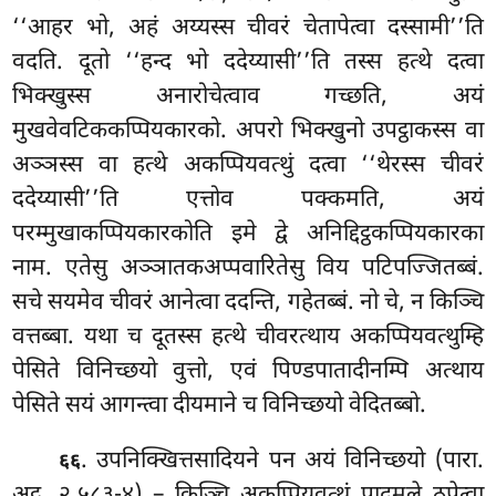
‘‘आहर भो, अहं अय्यस्स चीवरं चेतापेत्वा दस्सामी’’ति
वदति. दूतो ‘‘हन्द भो ददेय्यासी’’ति तस्स हत्थे दत्वा
भिक्खुस्स अनारोचेत्वाव गच्छति, अयं
मुखवेवटिककप्पियकारको. अपरो भिक्खुनो उपट्ठाकस्स वा
अञ्ञस्स वा हत्थे अकप्पियवत्थुं दत्वा ‘‘थेरस्स चीवरं
ददेय्यासी’’ति एत्तोव पक्कमति, अयं
परम्मुखाकप्पियकारकोति इमे द्वे अनिद्दिट्ठकप्पियकारका
नाम. एतेसु अञ्ञातकअप्पवारितेसु विय पटिपज्जितब्बं.
सचे सयमेव चीवरं आनेत्वा ददन्ति, गहेतब्बं. नो चे, न किञ्चि
वत्तब्बा. यथा च दूतस्स हत्थे चीवरत्थाय अकप्पियवत्थुम्हि
पेसिते विनिच्छयो वुत्तो, एवं पिण्डपातादीनम्पि अत्थाय
पेसिते सयं आगन्त्वा दीयमाने च विनिच्छयो वेदितब्बो.
. उपनिक्खित्तसादियने
पन अयं विनिच्छयो (पारा.
६६
अट्ठ. २.५८३-४) – किञ्चि अकप्पियवत्थुं पादमूले ठपेत्वा