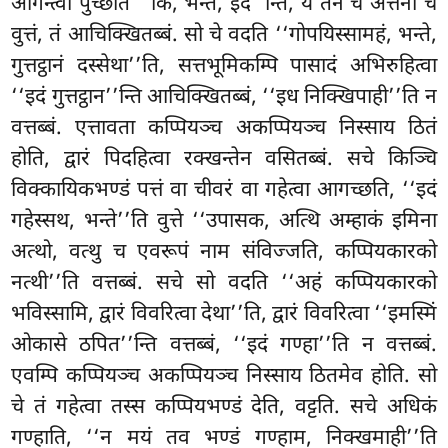
आगन्त्वा पुच्छति ‘‘किं, भन्ते, इद’’न्ति, यं तेन च अत्तना च
वुत्तं, तं आचिक्खितब्बं. सो चे वदति ‘‘गोपयिस्सामहं, भन्ते,
गुत्तट्ठानं दस्सेथा’’ति, सत्तभूमिकम्पि पासादं अभिरुहित्वा
‘‘इदं गुत्तट्ठान’’न्ति आचिक्खितब्बं, ‘‘इध निक्खिपाही’’ति न
वत्तब्बं. एत्तावता कप्पियञ्च अकप्पियञ्च निस्साय ठितं
होति, द्वारं पिदहित्वा रक्खन्तेन वसितब्बं. सचे किञ्चि
विक्कायिकभण्डं पत्तं वा चीवरं वा गहेत्वा आगच्छति, ‘‘इदं
गहेस्सथ, भन्ते’’ति वुत्ते ‘‘उपासक, अत्थि अम्हाकं इमिना
अत्थो, वत्थु च एवरूपं नाम संविज्जति, कप्पियकारको
नत्थी’’ति वत्तब्बं. सचे सो वदति ‘‘अहं कप्पियकारको
भविस्सामि, द्वारं विवरित्वा देथा’’ति, द्वारं विवरित्वा ‘‘इमस्मिं
ओकासे ठपित’’न्ति वत्तब्बं, ‘‘इदं गण्हा’’ति न वत्तब्बं.
एवम्पि कप्पियञ्च अकप्पियञ्च निस्साय ठितमेव होति. सो
चे तं गहेत्वा तस्स कप्पियभण्डं देति, वट्टति. सचे अधिकं
गण्हाति, ‘‘न मयं तव भण्डं गण्हाम, निक्खमाही’’ति