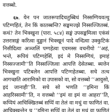
वत्तब्बो.
. येन पन जातरूपादिचतुब्बिधं निस्सग्गियवत्थु
६७
पटिग्गहितं, तेन किं कातब्बन्ति? सङ्घमज्झे निस्सज्जितब्बं.
कथं? तेन भिक्खुना (पारा. ५८४) सङ्घं उपसङ्कमित्वा एकंसं
उत्तरासङ्गं करित्वा वुड्ढानं भिक्खूनं पादे वन्दित्वा उक्कुटिकं
निसीदित्वा अञ्जलिं पग्गहेत्वा एवमस्स वचनीयो ‘‘अहं,
भन्ते, रूपियं
पटिग्गहेसिं, इदं मे निस्सग्गियं, इमाहं
निस्सज्जामी’’ति निस्सज्जित्वा आपत्ति देसेतब्बा. ब्यत्तेन
भिक्खुना पटिबलेन आपत्ति पटिग्गहेतब्बा. सचे तत्थ
आगच्छति आरामिको वा उपासको वा, सो वत्तब्बो ‘‘आवुसो,
इदं जानाही’’ति. सचे सो भणति ‘‘इमिना किं
आहरिस्सामी’’ति, न वत्तब्बो ‘‘इमं वा इमं वा आहरा’’ति,
कप्पियं आचिक्खितब्बं सप्पिं वा तेलं वा मधुं वा फाणितं वा.
आचिक्खन्तेन च ‘‘इमिना सप्पिं वा तेलं वा मधुं वा फाणितं