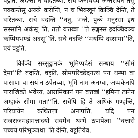
वट्टति, अदेन्ता न चोदेतब्बा. सचे केनचिदेव अन्तरायेन तेसु
पक्कन्तेसु अञ्ञे करोन्ति, न च भिक्खूनं किञ्चि देन्ति, ते
वारेतब्बा. सचे वदन्ति ‘‘ननु, भन्ते, पुब्बे मनुस्सा इध
सस्सानि अकंसू’’ति, ततो वत्तब्बा ‘‘ते सङ्घस्स इदञ्चिदञ्च
कप्पियभण्डं अदंसू’’ति. सचे वदन्ति ‘‘मयम्पि दस्सामा’’ति,
एवं वट्टति.
किञ्चि सस्सुट्ठानकं भूमिप्पदेसं सन्धाय ‘‘सीमं
देमा’’ति वदन्ति, वट्टति. सीमपरिच्छेदनत्थं पन थम्भा वा
पासाणा वा सयं न ठपेतब्बा, भूमि नाम अनग्घा, अप्पकेनपि
पाराजिको भवेय्य. आरामिकानं पन वत्तब्बं ‘‘इमिना ठानेन
अम्हाकं सीमा गता’’ति. सचेपि हि ते अधिकं गण्हन्ति,
परियायेन कथितत्ता अनापत्ति. यदि पन
राजराजमहामत्तादयो सयमेव थम्भे ठपापेत्वा ‘‘चत्तारो
पच्चये परिभुञ्जथा’’ति देन्ति, वट्टतियेव.