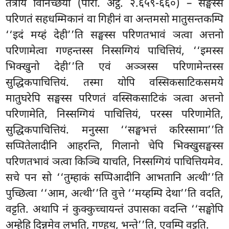
तत्रायं विनिच्छयो (पारा. अट्ठ. २.६५९-६६०) – सङ्घस्स
परिणतं सहधम्मिकानं वा गिहीनं वा अन्तमसो मातुसन्तकम्पि
‘‘इदं मय्हं देही’’ति सङ्घस्स परिणतभावं ञत्वा अत्तनो
परिणामेत्वा गण्हन्तस्स निस्सग्गियं पाचित्तियं, ‘‘इमस्स
भिक्खुनो देही’’ति एवं अञ्ञस्स परिणामेन्तस्स
सुद्धिकपाचित्तियं. तस्मा योपि वस्सिकसाटिकसमये
मातुघरेपि सङ्घस्स परिणतं वस्सिकसाटिकं ञत्वा अत्तनो
परिणामेति, निस्सग्गियं पाचित्तियं, परस्स परिणामेति,
सुद्धिकपाचित्तियं. मनुस्सा ‘‘सङ्घभत्तं करिस्सामा’’ति
सप्पितेलादीनि आहरन्ति, गिलानो चेपि भिक्खुसङ्घस्स
परिणतभावं ञत्वा किञ्चि याचति, निस्सग्गियं पाचित्तियमेव.
सचे पन सो ‘‘तुम्हाकं सप्पिआदीनि
आभतानि अत्थी’’ति
पुच्छित्वा ‘‘आम, अत्थी’’ति वुत्ते ‘‘मय्हम्पि देथा’’ति वदति,
वट्टति. अथापि नं कुक्कुच्चायन्तं उपासका वदन्ति ‘‘सङ्घोपि
अम्हेहि दिन्नमेव लभति, गण्हथ, भन्ते’’ति, एवम्पि वट्टति.