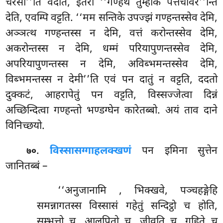
चरसी’’ति वदति, इतरो ‘‘गण्हथ तुम्हाकं पत्तचीवर’’न्ति
देति, एवम्पि वट्टति. ‘‘मम सन्तिके उपज्झं गण्हन्तस्सेव देमि,
अञ्ञत्थ गण्हन्तस्स न देमि, वत्तं करोन्तस्सेव देमि,
अकरोन्तस्स न देमि, धम्मं परियापुणन्तस्सेव देमि,
अपरियापुणन्तस्स न देमि, अविब्भमन्तस्सेव देमि,
विब्भमन्तस्स न देमी’’ति एवं पन दातुं न वट्टति, ददतो
दुक्कटं, आहरापेतुं पन वट्टति, विस्सज्जेत्वा दिन्नं
अच्छिन्दित्वा गण्हन्तो भण्डग्घेन कारेतब्बो. अयं ताव दाने
विनिच्छयो.
.
विस्सासग्गाहलक्खणं
पन इमिना सुत्तेन
७०
जानितब्बं –
‘‘अनुजानामि
, भिक्खवे, पञ्चहङ्गेहि
समन्नागतस्स विस्सासं गहेतुं सन्दिट्ठो च होति,
सम्भत्तो च, आलपितो च, जीवति च, गहिते च