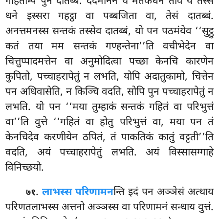
गहितम्पि पुन दातब्बं. ददमानेन च मतकधनं ताव ये तस्स
धने इस्सरा गहट्ठा वा पब्बजिता वा, तेसं दातब्बं.
अनत्तमनस्स सन्तकं तस्सेव दातब्बं, यो पन पठमंयेव ‘‘सुट्ठु
कतं तया मम सन्तकं गण्हन्तेना’’ति वचीभेदेन वा
चित्तुप्पादमत्तेन वा अनुमोदित्वा पच्छा केनचि कारणेन
कुपितो, पच्चाहरापेतुं न लभति, योपि अदातुकामो, चित्तेन
पन अधिवासेति, न किञ्चि वदति, सोपि पुन पच्चाहरापेतुं न
लभति. यो पन ‘‘मया तुम्हाकं सन्तकं गहितं वा परिभुत्तं
वा’’ति वुत्ते ‘‘गहितं वा होतु परिभुत्तं वा, मया पन तं
केनचिदेव करणीयेन ठपितं, तं पाकतिकं कातुं वट्टती’’ति
वदति, अयं पच्चाहरापेतुं लभति. अयं विस्सासग्गाहे
विनिच्छयो.
.
लाभस्स परिणामन
न्ति इदं पन अञ्ञेसं अत्थाय
७१
परिणतलाभस्स अत्तनो अञ्ञस्स वा परिणामनं सन्धाय वुत्तं.