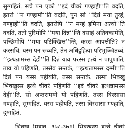
सुग्गहितं. सचे पन एको ‘‘इदं चीवरं गण्हाही’’ति वदति,
इतरो ‘‘न गण्हामी’’ति वदति, पुन सो ‘‘दिन्नं मया तुय्हं,
गण्हाही’’ति वदति, इतरोपि ‘‘न मय्हं इमिना अत्थो’’ति
वदति, ततो पुरिमोपि ‘‘मया दिन्न’’न्ति दसाहं अतिक्कामेति,
पच्छिमोपि ‘‘मया पटिक्खित्त’’न्ति, कस्स आपत्तीति? न
कस्सचि. यस्स पन रुच्चति, तेन अधिट्ठहित्वा परिभुञ्जितब्बं.
‘‘इत्थन्नामस्स देही’’ति दिन्नं याव परस्स हत्थं न पापुणाति,
ताव यो पहिणति, तस्सेव सन्तकं, ‘‘इत्थन्नामस्स दम्मी’’ति
दिन्नं पन यस्स पहीयति, तस्स सन्तकं. तस्मा भिक्खु
भिक्खुस्स हत्थे चीवरं पहिणति ‘‘इदं
चीवरं इत्थन्नामस्स
देही’’ति. सो अन्तरामग्गे यो पहिणति, तस्स विस्सासा
गण्हाति, सुग्गहितं. यस्स पहीयति, तस्स विस्सासा गण्हाति,
दुग्गहितं.
भिक्खु (महाव. ३७८-३७९) भिक्खुस्स हत्थे चीवरं