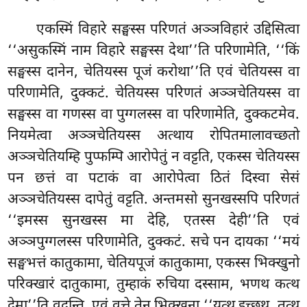
एकस्मिं विहारे सङ्घस्स परिणतं अञ्ञविहारं उद्दिसित्वा
‘‘असुकस्मिं नाम विहारे सङ्घस्स देथा’’ति परिणामेति, ‘‘किं
सङ्घस्स दानेन, चेतियस्स पूजं करोथा’’ति एवं चेतियस्स वा
परिणामेति, दुक्कटं. चेतियस्स परिणतं अञ्ञचेतियस्स वा
सङ्घस्स वा गणस्स वा पुग्गलस्स वा परिणामेति, दुक्कटमेव.
नियमेत्वा अञ्ञचेतियस्स अत्थाय
रोपितमालावच्छतो
अञ्ञचेतियम्हि पुप्फम्पि आरोपेतुं न वट्टति, एकस्स चेतियस्स
पन छत्तं वा पटाकं वा आरोपेत्वा ठितं दिस्वा सेसं
अञ्ञचेतियस्स दापेतुं वट्टति. अन्तमसो सुनखस्सपि परिणतं
‘‘इमस्स सुनखस्स मा देहि, एतस्स देही’’ति एवं
अञ्ञपुग्गलस्स परिणामेति, दुक्कटं. सचे पन दायका ‘‘मयं
सङ्घभत्तं कातुकामा, चेतियपूजं कातुकामा, एकस्स भिक्खुनो
परिक्खारं दातुकामा, तुम्हाकं रुचिया दस्साम, भणथ कत्थ
देमा’’ति वदन्ति, एवं वुत्ते तेन भिक्खुना ‘‘यत्थ इच्छथ, तत्थ