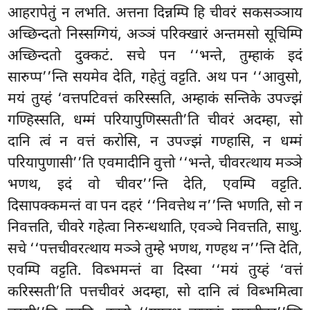
आहरापेतुं न लभति. अत्तना दिन्नम्पि हि चीवरं सकसञ्ञाय
अच्छिन्दतो निस्सग्गियं, अञ्ञं परिक्खारं अन्तमसो सूचिम्पि
अच्छिन्दतो दुक्कटं. सचे पन ‘‘भन्ते, तुम्हाकं
इदं
सारुप्प’’न्ति सयमेव देति, गहेतुं वट्टति. अथ पन ‘‘आवुसो,
मयं तुय्हं ‘वत्तपटिवत्तं करिस्सति, अम्हाकं सन्तिके उपज्झं
गण्हिस्सति, धम्मं परियापुणिस्सती’ति चीवरं अदम्हा, सो
दानि त्वं न वत्तं करोसि, न उपज्झं गण्हासि, न धम्मं
परियापुणासी’’ति एवमादीनि वुत्तो ‘‘भन्ते, चीवरत्थाय मञ्ञे
भणथ, इदं वो चीवर’’न्ति देति, एवम्पि वट्टति.
दिसापक्कमन्तं वा पन दहरं ‘‘निवत्तेथ न’’न्ति भणति, सो न
निवत्तति, चीवरे गहेत्वा निरुन्धथाति, एवञ्चे निवत्तति, साधु.
सचे ‘‘पत्तचीवरत्थाय मञ्ञे तुम्हे भणथ, गण्हथ न’’न्ति देति,
एवम्पि वट्टति. विब्भमन्तं वा दिस्वा ‘‘मयं तुय्हं ‘वत्तं
करिस्सती’ति पत्तचीवरं अदम्हा, सो दानि त्वं विब्भमित्वा