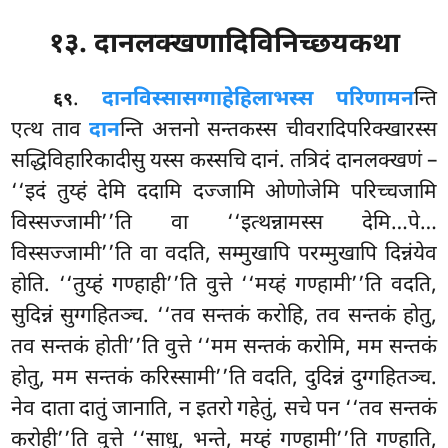
१३. दानलक्खणादिविनिच्छयकथा
.
दानविस्सासग्गाहेहि
लाभस्स परिणामन
न्ति
६९
एत्थ ताव
दान
न्ति अत्तनो सन्तकस्स चीवरादिपरिक्खारस्स
सद्धिविहारिकादीसु यस्स कस्सचि दानं. तत्रिदं दानलक्खणं –
‘‘इदं तुय्हं देमि ददामि दज्जामि ओणोजेमि परिच्चजामि
विस्सज्जामी’’ति वा ‘‘इत्थन्नामस्स देमि…पे…
विस्सज्जामी’’ति वा वदति, सम्मुखापि परम्मुखापि दिन्नंयेव
होति. ‘‘तुय्हं गण्हाही’’ति वुत्ते ‘‘मय्हं गण्हामी’’ति वदति,
सुदिन्नं सुग्गहितञ्च. ‘‘तव सन्तकं करोहि, तव सन्तकं होतु,
तव सन्तकं होती’’ति वुत्ते ‘‘मम सन्तकं करोमि, मम सन्तकं
होतु, मम सन्तकं करिस्सामी’’ति वदति, दुदिन्नं दुग्गहितञ्च.
नेव दाता दातुं जानाति, न इतरो गहेतुं, सचे पन ‘‘तव सन्तकं
करोही’’ति वुत्ते ‘‘साधु, भन्ते, मय्हं गण्हामी’’ति गण्हाति,