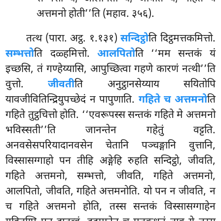
अत्तमनो होती’’ति (महाव. ३५६).
तत्थ (पारा. अट्ठ. १.१३१)
सन्दिट्ठो
ति दिट्ठमत्तकमित्तो.
सम्भत्तो
ति दळ्हमित्तो.
आलपितो
ति ‘‘मम सन्तकं यं
इच्छसि, तं गण्हेय्यासि, आपुच्छित्वा गहणे कारणं नत्थी’’ति
वुत्तो.
जीवती
ति अनुट्ठानसेय्याय सयितोपि
यावजीवितिन्द्रियुपच्छेदं न पापुणाति.
गहिते च अत्तमनो
ति
गहिते तुट्ठचित्तो होति. ‘‘एवरूपस्स सन्तकं गहिते मे अत्तमनो
भविस्सती’’ति जानन्तेन गहेतुं वट्टति.
अनवसेसपरियादानवसेन चेतानि पञ्चङ्गानि वुत्तानि,
विस्सासग्गाहो पन तीहि अङ्गेहि रुहति सन्दिट्ठो, जीवति,
गहिते अत्तमनो, सम्भत्तो, जीवति, गहिते अत्तमनो,
आलपितो, जीवति, गहिते अत्तमनोति. यो पन न जीवति, न
च
गहिते अत्तमनो होति, तस्स सन्तकं विस्सासग्गाहेन