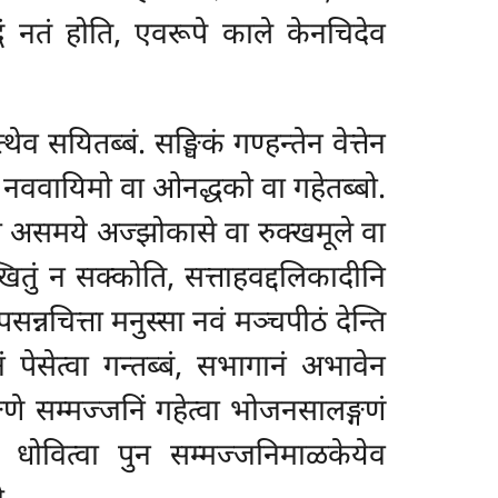
्धं नतं होति, एवरूपे काले केनचिदेव
व सयितब्बं. सङ्घिकं गण्हन्तेन वेत्तेन
ि नववायिमो वा ओनद्धको वा गहेतब्बो.
वा असमये अज्झोकासे वा रुक्खमूले वा
्खितुं न सक्कोति, सत्ताहवद्दलिकादीनि
्नचित्ता मनुस्सा नवं मञ्चपीठं देन्ति
 पेसेत्वा गन्तब्बं, सभागानं अभावेन
्गणे सम्मज्जनिं गहेत्वा भोजनसालङ्गणं
ा धोवित्वा पुन सम्मज्जनिमाळकेयेव