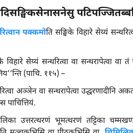
ादिसङ्घिकसेनासनेसु पटिपज्जितब्
्थरित्वान पक्कमो
ति सङ्घिके विहारे सेय्यं सन्थ
 विहारे सेय्यं सन्थरित्वा वा सन्थरापेत्वा वा तं 
्तिय’’न्ति (पाचि. ११५) –
्थरित्वा अञ्ञेन वा सन्थरापेत्वा उद्धरणादीनि अक
स पाचित्तियं.
ा उत्तरत्थरणं भूमत्थरणं तट्टिका चम्मखण्ड
ी
ति मञ्चकभिसि वा पीठकभिसि वा.
चिमिलि