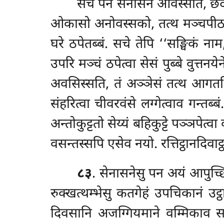
सचे पन सेनासनं ओवस्सति, छदनत
ओकासो अनोवस्सको, तत्थ मञ्चपीठादीन
घरे ठपेतब्बं. सचे तेपि ‘‘सङ्घिकं न
उपरि मञ्चं ठपेत्वा सेसं पुब्बे वुत्तनय
अवसिस्सति, तं अञ्ञेसं तत्थ
आगतभिक
संहरित्वा चीवरवंसे लग्गेत्वाव गन्त
अन्तोकुट्टतो सेय्यं बहिकुट्टे पञ्ञपेत
वसन्तस्सपि एसेव नयो. रत्तिट्ठानदिवाट
८३
. सेनासनेसु पन अयं आपुच्छ
रुक्खत्थम्भेसु कतगेहं उपचिकानं उट्
दिवसानि अजग्गियमाने वम्मिकाव सन्त