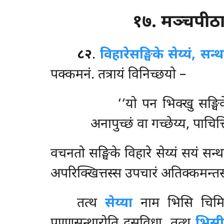
१७. मञ्चपीठ
८२
.
विहारे
सङ्घिके सेय्यं, सन
पक्कमनं. तत्रायं विनिच्छयो –
‘‘यो पन भिक्खु सङ्घिके
अनापुच्छं वा गच्छेय्य, पाचित
वचनतो
सङ्घिके विहारे सेय्यं सयं सन
अपरिक्खित्तस्स उपचारं अतिक्कमन्तस्
तत्थ
सेय्या
नाम भिसि चिमिलिक
पण्णसन्थारोति दसविधा. तत्थ
भिस