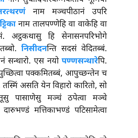
्तरत्थरणं
नाम मञ्चपीठानं उपरि
ट्टिका
नाम तालपण्णेहि वा वाकेहि वा
मं. अट्ठकथासु हि सेनासनपरिभोगे
ितब्बो.
निसीदन
न्ति सदसं वेदितब्बं.
ानं सन्थारो. एस नयो
पण्णसन्थारे
पि.
पुच्छित्वा पक्कमितब्बं, आपुच्छन्तेन च
 तस्मिं असति येन विहारो कारितो, सो
ु पासाणेसु मञ्चं ठपेत्वा मञ्चे
ारुभण्डं मत्तिकाभण्डं पटिसामेत्वा