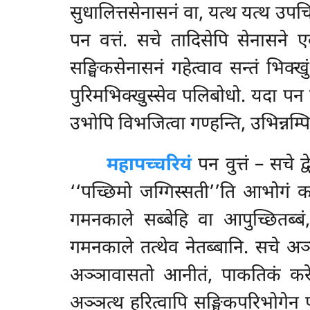
सुधालित्तसेनासनं वा, यत्थ यत्थ उपचिक
पन वत्तं. सचे तादिसेपि सेनासने 
सङ्घिकसेनासनं गहेत्वाव सन्तं भिक्ख
पुरिमभिक्खुस्सेव पलिबोधो. यदा पन 
उभोपि विभजित्वा गण्हन्ति, उभिन्नम्प
महापच्चरियं
पन वुत्तं – सचे द
‘‘पच्छिमो जग्गिस्सती’’ति आभोगं कत
गमनकाले सब्बेहि वा आपुच्छितब्बं,
गमनकाले तत्थेव नेतब्बानि. सचे अ
अञ्ञावासतो आनीतं, पाकतिकं करेय्याथ
अञ्ञत्थ हरित्वापि सङ्घिकपरिभोगेन प