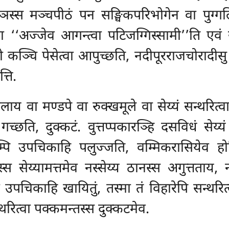
ञस्स मञ्चपीठं पन सङ्घिकपरिभोगेन वा पुग्गलि
्वा ‘‘अज्जेव आगन्त्वा पटिजग्गिस्सामी’’ति एवं 
ठितो कञ्चि पेसेत्वा आपुच्छति, नदीपूरराजचोरादी
्ति.
ाय वा मण्डपे वा रुक्खमूले वा सेय्यं सन्थरित्वा
्छति, दुक्कटं. वुत्तप्पकारञ्हि दसविधं सेय्यं अन
म्पि उपचिकाहि पलुज्जति, वम्मिकरासियेव होति
्स सेय्यामत्तमेव नस्सेय्य ठानस्स अगुत्तताय, न
िकाहि खायितुं, तस्मा तं विहारेपि सन्थरित्वा
्थरित्वा पक्कमन्तस्स दुक्कटमेव.