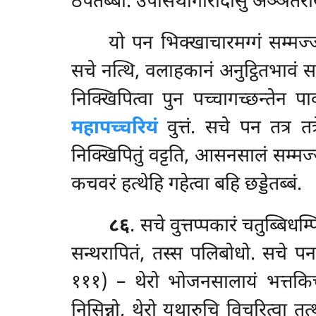
ठपेतब्बा. उपोसथागारादीसु अञ्ञतरस्म
यो
पन भिक्खाचारमग्गं सम्मज्ज
सचे नत्थि, वलाहकानं अनुट्ठितभावं सल
निक्खिपित्वा पुन पच्चागच्छन्तेन प
महापच्चरियं
वुत्तं. सचे पन तत्र तत
निक्खिपितुं वट्टति, आसनसालं सम्मज्जन
कचवरं हत्थेहि गहेत्वा बहि छड्डेतब्बं.
८६
. सचे वुत्तप्पकारं चतुब्बिधम
सन्थरापितं, तस्स पलिबोधो. सचे पन उ
१११) – थेरो भोजनसालायं भत्तकिच्च
निसिन्नो, थेरो यथारुचि विचरित्वा तत