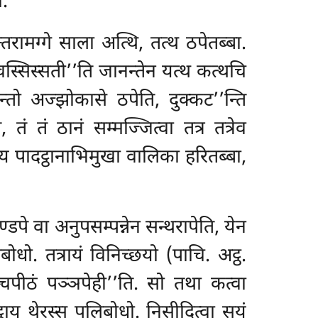
ो.
तरामग्गे साला अत्थि, तत्थ ठपेतब्बा.
स्सिस्सती’’ति जानन्तेन यत्थ कत्थचि
न्तो अज्झोकासे ठपेति, दुक्कट’’न्ति
 तं तं ठानं सम्मज्जित्वा तत्र तत्रेव
्ठाय पादट्ठानाभिमुखा वालिका हरितब्बा,
ण्डपे वा अनुपसम्पन्नेन सन्थरापेति, येन
ोधो. तत्रायं विनिच्छयो (पाचि. अट्ठ.
्चपीठं पञ्ञपेही’’ति. सो तथा कत्वा
ट्ठाय थेरस्स पलिबोधो. निसीदित्वा सयं