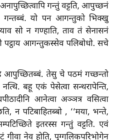
ापुच्छित्वापि गन्तुं वट्टति, आपुच्छनं
 गन्तब्बं. यो पन आगन्तुको भिक्खु
ि, याव सो न गण्हाति, ताव तं सेनासनं
ो पट्ठाय आगन्तुकस्सेव पलिबोधो. सचे
 आपुच्छितब्बं. तेसु चे पठमं गच्छन्तो
त्थि. बहू एकं पेसेत्वा सन्थरापेन्ति,
चपीठादीनि आनेत्वा अञ्ञत्र वसित्वा
्छति, न पटिबाहितब्बो
, ‘‘मया, भन्ते,
पटिच्छिते इतरस्स गन्तुं वट्टति. एवं
हटं गीवा नेव होति, पुग्गलिकपरिभोगेन