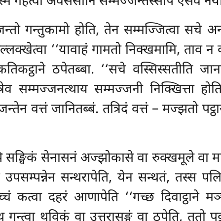
िं गहेत्वा अवसेसानि सम्मज्जन्तस्सपि एसेव नय
न्तो गन्तुकामो होति, तेन सम्मज्जित्वा सचे अन्
्लक्खेत्वा ‘‘यावाहं
गामतो निक्खमामि, ताव न व
ाकतिकट्ठाने ठपेतब्बा. ‘‘सचे वस्सिस्सतीति जान
्रेव सम्मज्जनत्थाय सम्मज्जनी निक्खित्ता होति,
्तेन वत्तं जानितब्बं. तत्रिदं वत्तं – मज्झतो पट
्पि सङ्घिकं सेनासनं अज्झोकासे वा रुक्खमूले वा म
पसम्पन्नेन सन्थरापेति, येन सन्थतं, तस्स पलिब
ं कत्वा दहरं आणापेति ‘‘गच्छ दिवाट्ठाने मञ
्थ गन्त्वा थविकं वा उत्तरासङ्गं वा ठपेति, ततो प