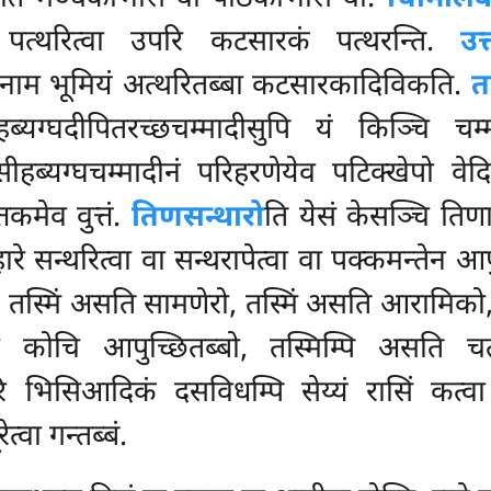
ठा पत्थरित्वा उपरि कटसारकं पत्थरन्ति.
उत
नाम भूमियं अत्थरितब्बा कटसारकादिविकति.
त
यग्घदीपितरच्छचम्मादीसुपि यं किञ्चि चम्
सीहब्यग्घचम्मादीनं परिहरणेयेव पटिक्खेपो वेद
तकमेव वुत्तं.
तिणसन्थारो
ति येसं केसञ्चि तिण
ारे सन्थरित्वा वा सन्थरापेत्वा वा पक्कमन्तेन आ
ो, तस्मिं असति सामणेरो, तस्मिं असति आरामिको,
कोचि आपुच्छितब्बो, तस्मिम्पि असति चतूस
ि भिसिआदिकं दसविधम्पि सेय्यं रासिं कत्वा द
त्वा गन्तब्बं.