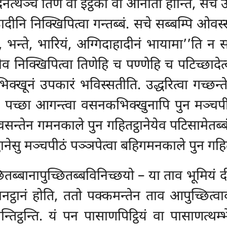
्थञ्च तिणं वा इट्ठका वा आनीता होन्ति, सचे उस
ि निक्खिपित्वा गन्तब्बं. सचे सब्बम्पि ओवस्
ाम, भन्ते, भारियं, अग्गिदाहादीनं भायामा’’ति न 
ेनेव निक्खिपित्वा तिणेहि च पण्णेहि च पटिच्छादेत्वा
्खूनं उपकारं भविस्सतीति. उद्धरित्वा गच्छन्
ब्बं. पच्छा आगन्त्वा वसनकभिक्खुनापि पुन मञ्चपी
्वा वसन्तेन गमनकाले पुन गहितट्ठानेयेव पटिसामेतब्
्ठानेसु मञ्चपीठं पञ्ञपेत्वा बहिगमनकाले पुन गहितट
ितब्बानापुच्छितब्बविनिच्छयो – या ताव भूमियं 
ठानट्ठानं होति, ततो पक्कमन्तेन ताव आपुच्छित्
िट्ठन्ति. यं पन पासाणपिट्ठियं वा पासाणत्थम