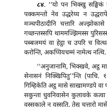
८४
. ‘‘यो पन भिक्खु सङ्घिकं 
पक्कमन्तो नेव उद्धरेय्य न उद्धरा
मञ्चपीठादीनि चत्तारि अज्झोकासे 
गच्छन्तस्सपि थाममज्झिमस्स पुरिसस्स 
पब्बजमयं वा हेट्ठा च उपरि च वित्थत
करोन्ति, अकप्पियचम्मं नामेत्थ नत्थि.
‘‘अनुजानामि,
भिक्खवे, अट्ठ म
सेनासनं निक्खिपितु’’न्ति (पाचि.
गिम्हिकेति अट्ठ मासे साखामण्डपे वा 
सकुन्ता धुवनिवासेन कुलावके कत्वा 
वस्सकाले न वस्सति, तेसु चत्तारो मासे