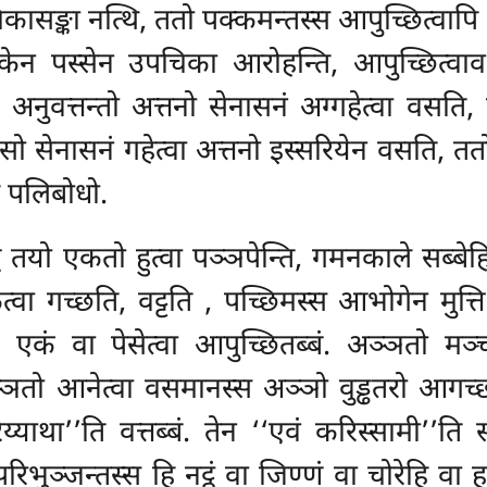
ासङ्का नत्थि, ततो पक्कमन्तस्स आपुच्छित्वापि अन
एकेन पस्सेन उपचिका आरोहन्ति, आपुच्छित्वाव
ुं अनुवत्तन्तो अत्तनो सेनासनं अग्गहेत्वा वसत
सो सेनासनं गहेत्वा अत्तनो इस्सरियेन वसति, तत
ि पलिबोधो.
्वे तयो एकतो हुत्वा पञ्ञपेन्ति, गमनकाले सब्बेहि
्वा गच्छति, वट्टति
, पच्छिमस्स आभोगेन मुत्ति न
 एकं वा पेसेत्वा आपुच्छितब्बं. अञ्ञतो मञ्
ञ्ञतो आनेत्वा वसमानस्स अञ्ञो वुड्ढतरो आगच
ा’’ति वत्तब्बं. तेन ‘‘एवं करिस्सामी’’ति सम्
रिभुञ्जन्तस्स हि नट्ठं वा जिण्णं वा चोरेहि वा 