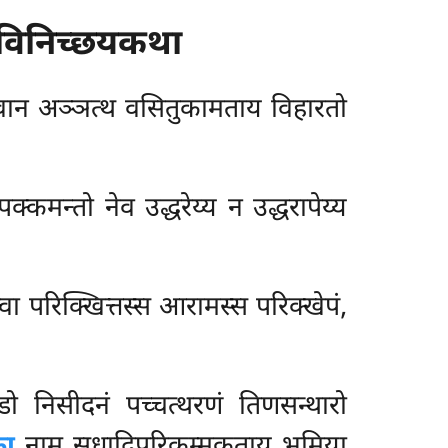
बविनिच्छयकथा
रित्वान अञ्ञत्थ वसितुकामताय विहारतो
पक्कमन्तो नेव उद्धरेय्य न उद्धरापेय्य
त्वा परिक्खित्तस्स आरामस्स परिक्खेपं,
ो निसीदनं पच्चत्थरणं तिणसन्थारो
का
नाम सुधादिपरिकम्मकताय भूमिया