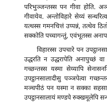
परिभुञ्जन्तस्स पन गीवा होति. अञ्
गीवायेव. अन्तोविहारे सेय्यं सन्थरित
यत्थस्स गमनचित्तं उप्पन्नं, तत्थेव 
सक्कोति पच्चागन्तुं, एवंभूतस्स अनापत
विहारस्स उपचारे पन उपट्ठानसाल
उद्धरति न उद्धरापेति अनापुच्छं वा गच
गच्छन्तस्स यस्मा सेय्यापि सेनासन
उपट्ठानसालादीसु पञ्ञपेत्वा गच्छन्तस
मञ्चपीठं पन यस्मा न सक्का सहसा उपच
उपट्ठानसालायं मण्डपे रुक्खमूलेपि सन