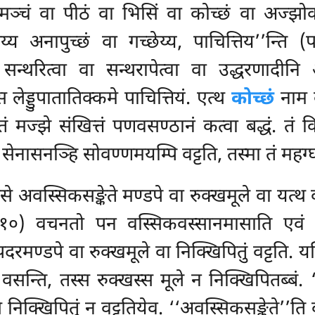
मञ्चं वा पीठं वा भिसिं वा कोच्छं वा अज्झोकास
पेय्य अनापुच्छं वा गच्छेय्य, पाचित्तिय’’न्
सन्थरित्वा वा सन्थरापेत्वा वा उद्धरणादीन
लेड्डुपातातिक्कमे पाचित्तियं. एत्थ
कोच्छं
नाम व
ं मज्झे संखित्तं पणवसण्ठानं कत्वा बद्धं. तं कि
 सेनासनञ्हि सोवण्णमयम्पि वट्टति, तस्मा तं महग्घ
ासे अवस्सिकसङ्केते मण्डपे वा रुक्खमूले वा यत
 ११०) वचनतो पन वस्सिकवस्सानमासाति एवं अपञ
पदरमण्डपे वा रुक्खमूले वा निक्खिपितुं वट्टति.
वसन्ति, तस्स रुक्खस्स मूले न निक्खिपितब्बं. 
 निक्खिपितुं न वट्टतियेव. ‘‘अवस्सिकसङ्केते’’ति