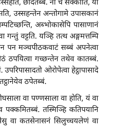
्सहति, छादेतब्बं. नो चे सक्कोति, यो
सति, उस्सहन्तेन अन्तोगामे उपासकानं
सम्पटिच्छन्ति, अब्भोकासेपि पासाणानं
 गन्तुं वट्टति. यञ्हि तत्थ अङ्गमत्तम्पि
तेन पन मञ्चपीठकवाटं सब्बं अपनेत्वा
ठं ठपयित्वा गच्छन्तेन तथेव कातब्बं.
बं. उपरिपासादतो ओरोपेत्वा हेट्ठापासादे
्ठानेयेव ठपेतब्बं.
दीघसाला वा पण्णसाला वा होति, यं वा
वाव पक्कमितब्बं. तस्मिञ्हि कतिपयानि
्भेसु वा कतसेनासनं सिलुच्चयलेणं वा