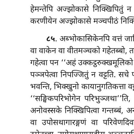
हेमन्तेपि अज्झोकासे निक्खिपितुं न
करणीयेन अज्झोकासे मञ्चपीठं निक्खिप
८५
. अब्भोकासिकेनपि वत्तं जानि
वा वाकेन वा वीतमञ्चको गहेतब्बो, त
गहेत्वा पन ‘‘अहं उक्कट्ठरुक्खमूलि
पञ्ञपेत्वा निपज्जितुं न वट्टति. सचे
भवन्ति, भिक्खुनो कायानुगतिकत्ता वट्
‘‘सङ्घिकपरिभोगेन परिभुञ्जथा’’ति, 
अनोवस्सके निक्खिपित्वा गन्तब्बं, अन
वा उपोसथागारङ्गणं वा परिवेणदिवा