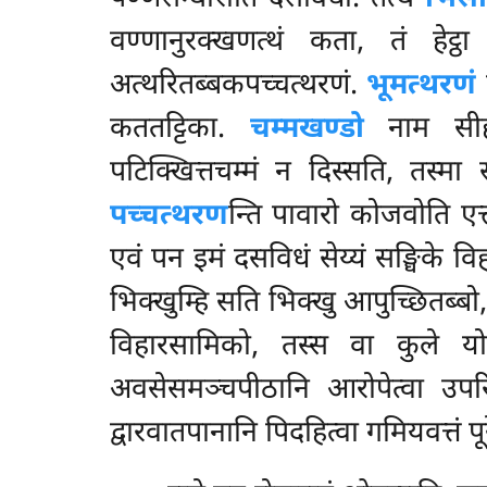
वण्णानुरक्खणत्थं कता, तं हेट्
अत्थरितब्बकपच्चत्थरणं.
भूमत्थरणं
कततट्टिका.
चम्मखण्डो
नाम सीहब्
पटिक्खित्तचम्मं न दिस्सति, तस्मा 
पच्चत्थरण
न्ति पावारो कोजवोति एत्
एवं पन इमं दसविधं सेय्यं सङ्घिके विह
भिक्खुम्हि सति भिक्खु आपुच्छितब्ब
विहारसामिको, तस्स वा कुले यो 
अवसेसमञ्चपीठानि
आरोपेत्वा उपर
द्वारवातपानानि पिदहित्वा गमियवत्तं पूरे