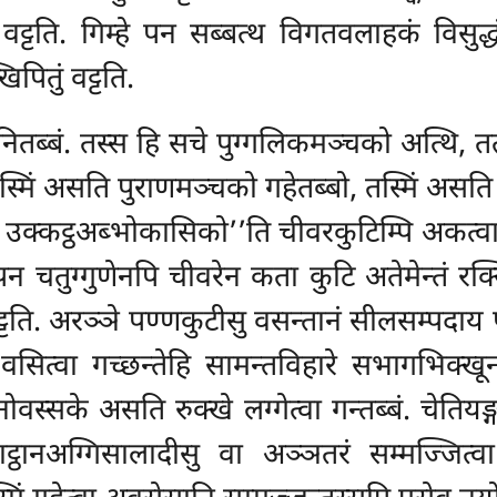
 वट्टति. गिम्हे पन सब्बत्थ विगतवलाहकं विसुद
ितुं वट्टति.
तब्बं. तस्स हि सचे पुग्गलिकमञ्चको अत्थि, तत्थे
स्मिं असति पुराणमञ्चको गहेतब्बो, तस्मिं असत
को उक्कट्ठअब्भोकासिको’’ति चीवरकुटिम्पि अकत्
 पन चतुग्गुणेनपि चीवरेन कता कुटि अतेमेन्तं रक
टति. अरञ्ञे पण्णकुटीसु वसन्तानं सीलसम्पदाय पसन
वसित्वा गच्छन्तेहि सामन्तविहारे सभागभिक्खूनं
ोवस्सके असति रुक्खे लग्गेत्वा गन्तब्बं. चेतियङ
ट्ठानअग्गिसालादीसु वा अञ्ञतरं सम्मज्जित्व