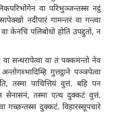
कपरिभोगेन वा परिभुञ्जन्तस्स नट्ठं
सापेक्खो नदीपारं गामन्तरं वा गन्त्वा
सु वा केनचि पलिबोधो होति उपद्दुतो, न
 वा सन्थरापेत्वा वा तं पक्कमन्तो नेव
्तोगब्भादिम्हि गुत्तट्ठाने पञ्ञपेत्वा
, तस्मा पाचित्तियं वुत्तं. बहि पन
 सेनासनं, तस्मा एत्थ दुक्कटं वुत्तं.
 गच्छन्तस्स दुक्कटं. विहारस्सूपचारे