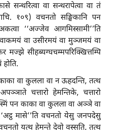
े सन्थरित्वा वा सन्थरापेत्वा वा तं
ति (पाचि. १०९) वचनतो सङ्घिकानि पन
ि अकत्वा ‘‘अज्जेव आगमिस्सामी’’ति
ाकमयं वा उसीरमयं वा मुञ्जमयं वा
र मज्झे सीहब्यग्घचम्मपरिक्खित्तम्पि
ं होति.
्थ काका वा कुलला वा न ऊहदन्ति, तत्थ
्ञाते चत्तारो हेमन्तिके, चत्तारो
 यस्मिं पन काका वा कुलला वा अञ्ञे वा
‘‘अट्ठ मासे’’ति वचनतो येसु जनपदेसु
 वचनतो यत्थ हेमन्ते देवो वस्सति, तत्थ