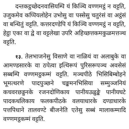
दन्तकट्ठच्छेदनवासियम्पि यं किञ्चि वण्णमट्ठं न वट्टति,
उजुकमेव कप्पियलोहेन उभोसु वा पस्सेसु चतुरंसं वा अट्ठंसं
वा बन्धितुं वट्टति. कत्तरदण्डेपि यं किञ्चि वण्णमट्ठं न वट्टति,
हेट्ठा एका वा द्वे वा वट्टलेखा उपरि अहिच्छत्तकमकुळमत्तञ्च
वट्टति.
. तेलभाजनेसु विसाणे वा नाळियं वा अलाबुके वा
१३
आमण्डसारके वा ठपेत्वा इत्थिरूपं पुरिसरूपञ्च अवसेसं
सब्बम्पि वण्णमट्ठकम्मं वट्टति. मञ्चपीठे भिसिबिम्बोहने
भूमत्थरणे पादपुञ्छने चङ्कमनभिसिया सम्मुञ्जनियं
कचवरछड्डनके रजनदोणिकाय पानीयउळुङ्के
पानीयघटे
पादकथलिकाय फलकपीठके वलयाधारके दण्डाधारके
पत्तपिधाने तालवण्टे बीजनेति एतेसु सब्बं मालाकम्मादि
वण्णमट्ठकम्मं वट्टति.