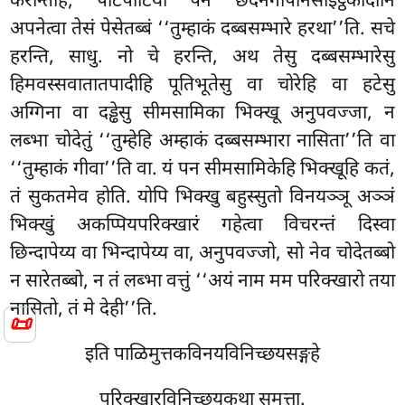
करोन्तेहि, पटिपाटिया पन छदनगोपानसीइट्ठकादीनि
अपनेत्वा तेसं पेसेतब्बं ‘‘तुम्हाकं दब्बसम्भारे हरथा’’ति. सचे
हरन्ति, साधु. नो चे हरन्ति, अथ तेसु दब्बसम्भारेसु
हिमवस्सवातातपादीहि पूतिभूतेसु वा चोरेहि वा हटेसु
अग्गिना वा दड्ढेसु सीमसामिका भिक्खू अनुपवज्जा, न
लब्भा चोदेतुं ‘‘तुम्हेहि अम्हाकं दब्बसम्भारा नासिता’’ति वा
‘‘तुम्हाकं गीवा’’ति वा. यं पन सीमसामिकेहि भिक्खूहि कतं,
तं सुकतमेव होति. योपि भिक्खु बहुस्सुतो विनयञ्ञू अञ्ञं
भिक्खुं अकप्पियपरिक्खारं गहेत्वा विचरन्तं दिस्वा
छिन्दापेय्य वा भिन्दापेय्य वा, अनुपवज्जो, सो नेव चोदेतब्बो
न सारेतब्बो, न तं लब्भा वत्तुं ‘‘अयं नाम मम परिक्खारो तया
नासितो, तं मे देही’’ति.
📜
इति पाळिमुत्तकविनयविनिच्छयसङ्गहे
परिक्खारविनिच्छयकथा समत्ता.