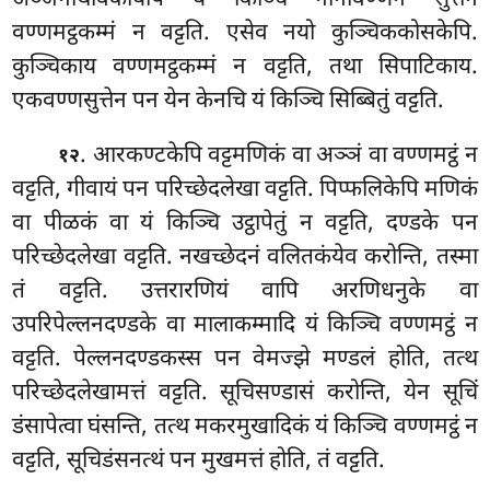
वण्णमट्ठकम्मं न वट्टति. एसेव नयो कुञ्चिककोसकेपि.
कुञ्चिकाय वण्णमट्ठकम्मं न वट्टति, तथा सिपाटिकाय.
एकवण्णसुत्तेन पन येन केनचि यं किञ्चि सिब्बितुं वट्टति.
. आरकण्टकेपि वट्टमणिकं वा अञ्ञं वा वण्णमट्ठं न
१२
वट्टति, गीवायं पन परिच्छेदलेखा वट्टति. पिप्फलिकेपि मणिकं
वा पीळकं वा यं किञ्चि उट्ठापेतुं न वट्टति, दण्डके पन
परिच्छेदलेखा वट्टति. नखच्छेदनं वलितकंयेव करोन्ति, तस्मा
तं वट्टति. उत्तरारणियं वापि अरणिधनुके वा
उपरिपेल्लनदण्डके वा मालाकम्मादि यं किञ्चि वण्णमट्ठं न
वट्टति. पेल्लनदण्डकस्स पन वेमज्झे मण्डलं होति, तत्थ
परिच्छेदलेखामत्तं वट्टति. सूचिसण्डासं करोन्ति, येन सूचिं
डंसापेत्वा घंसन्ति, तत्थ मकरमुखादिकं यं किञ्चि वण्णमट्ठं न
वट्टति, सूचिडंसनत्थं पन मुखमत्तं होति, तं वट्टति.