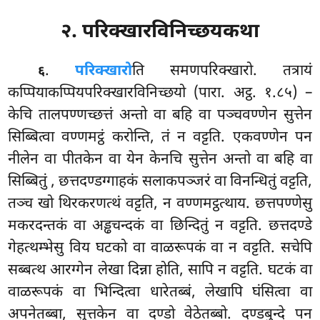
२. परिक्खारविनिच्छयकथा
.
परिक्खारो
ति
समणपरिक्खारो. तत्रायं
६
कप्पियाकप्पियपरिक्खारविनिच्छयो (पारा. अट्ठ. १.८५) –
केचि तालपण्णच्छत्तं अन्तो वा बहि वा पञ्चवण्णेन सुत्तेन
सिब्बित्वा वण्णमट्ठं करोन्ति, तं न वट्टति. एकवण्णेन पन
नीलेन वा पीतकेन वा येन केनचि सुत्तेन अन्तो वा बहि वा
सिब्बितुं
, छत्तदण्डग्गाहकं सलाकपञ्जरं वा विनन्धितुं वट्टति,
तञ्च खो थिरकरणत्थं वट्टति, न वण्णमट्ठत्थाय. छत्तपण्णेसु
मकरदन्तकं वा अड्ढचन्दकं वा छिन्दितुं न वट्टति. छत्तदण्डे
गेहत्थम्भेसु विय घटको वा वाळरूपकं वा न वट्टति. सचेपि
सब्बत्थ आरग्गेन लेखा दिन्ना होति, सापि न वट्टति. घटकं वा
वाळरूपकं वा भिन्दित्वा धारेतब्बं, लेखापि घंसित्वा वा
अपनेतब्बा, सुत्तकेन वा दण्डो वेठेतब्बो. दण्डबुन्दे पन