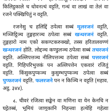
किलिट्ठकाले च धोवनत्थं वट्टति, गन्धं वा लाखं वा तेलं वा
रजने पक्खिपितुं न वट्टति.
रजनेसु च हलिद्दिं ठपेत्वा सब्बं
मूलरजनं
वट्टति,
मञ्जिट्ठिञ्च तुङ्गहारञ्च ठपेत्वा सब्बं
खन्धरजनं
वट्टति.
तुङ्गहारो नाम एको सकण्टकरुक्खो, तस्स हरितालवण्णं
खन्धरजनं
होति. लोद्दञ्च कण्डुलञ्च ठपेत्वा सब्बं
तचरजनं
वट्टति. अल्लिपत्तञ्च नीलिपत्तञ्च ठपेत्वा सब्बं
पत्तरजनं
वट्टति. गिहिपरिभुत्तकं पन अल्लिपत्तेन एकवारं रजितुं
वट्टति. किंसुकपुप्फञ्च कुसुम्भपुप्फञ्च ठपेत्वा सब्बं
पुप्फरजनं
वट्टति.
फलरजने
पन न किञ्चि न वट्टति (महाव.
अट्ठ. ३४४).
. चीवरं रजित्वा सङ्खेन वा मणिना वा येन केनचि न
८
घट्टेतब्बं, भूमियं जाणुकानि निहन्त्वा हत्थेहि गहेत्वा