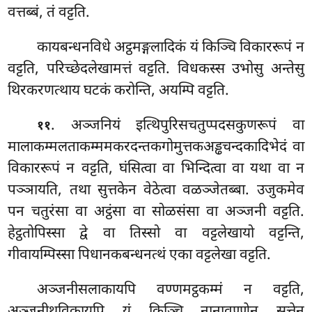
वत्तब्बं, तं वट्टति.
कायबन्धनविधे
अट्ठमङ्गलादिकं यं किञ्चि विकाररूपं न
वट्टति, परिच्छेदलेखामत्तं वट्टति. विधकस्स उभोसु अन्तेसु
थिरकरणत्थाय घटकं करोन्ति, अयम्पि वट्टति.
. अञ्जनियं इत्थिपुरिसचतुप्पदसकुणरूपं वा
११
मालाकम्मलताकम्ममकरदन्तकगोमुत्तकअड्ढचन्दकादिभेदं वा
विकाररूपं न वट्टति, घंसित्वा वा
भिन्दित्वा वा यथा वा न
पञ्ञायति, तथा सुत्तकेन वेठेत्वा वळञ्जेतब्बा. उजुकमेव
पन चतुरंसा वा अट्ठंसा वा सोळसंसा वा अञ्जनी वट्टति.
हेट्ठतोपिस्सा द्वे वा तिस्सो वा वट्टलेखायो वट्टन्ति,
गीवायम्पिस्सा पिधानकबन्धनत्थं एका वट्टलेखा वट्टति.
अञ्जनीसलाकायपि वण्णमट्ठकम्मं न वट्टति,
अञ्जनीथविकायपि यं किञ्चि नानावण्णेन सुत्तेन