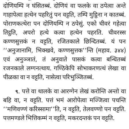
दोणियम्पि न घंसितब्बं. दोणियं वा फलके वा ठपेत्वा अन्ते
गाहापेत्वा हत्थेन पहरितुं पन
वट्टति, तम्पि मुट्ठिना न कातब्बं.
पोराणकत्थेरा पन दोणियम्पि न ठपेसुं. एको चीवरं गहेत्वा
तिट्ठति, अपरो हत्थे कत्वा हत्थेन पहरति. चीवरस्स
कण्णसुत्तकं न वट्टति, रजितकाले छिन्दितब्बं. यं पन
‘‘अनुजानामि, भिक्खवे, कण्णसुत्तक’’न्ति (महाव. ३४४)
एवं अनुञ्ञातं, तं अनुवाते पासकं कत्वा बन्धितब्बं
रजनकाले लग्गनत्थाय. गण्ठिकेपि सोभाकरणत्थं लेखा वा
पीळका वा न वट्टति, नासेत्वा परिभुञ्जितब्बं.
. पत्ते वा थालके वा आरग्गेन लेखं करोन्ति अन्तो वा
९
बहि वा, न वट्टति. पत्तं भमं आरोपेत्वा मज्जित्वा पचन्ति
‘‘मणिवण्णं करिस्सामा’’ति, न वट्टति, तेलवण्णो पन वट्टति.
पत्तमण्डले भित्तिकम्मं न वट्टति, मकरदन्तकं पन वट्टति.