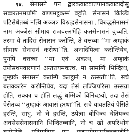
. सेनासने पन द्वारकवाटवातपानकवाटादीसु
१४
सब्बरतनमयम्पि वण्णमट्ठकम्मं वट्टति. सेनासने किञ्चि
पटिसेधेतब्बं नत्थि अञ्ञत्र विरुद्धसेनासना
. विरुद्धसेनासनं
नाम अञ्ञेसं सीमाय राजवल्लभेहि कतसेनासनं वुच्चति.
तस्मा ये तादिसं सेनासनं करोन्ति, ते वत्तब्बा ‘‘मा अम्हाकं
सीमाय सेनासनं करोथा’’ति. अनादियित्वा करोन्तियेव,
पुनपि वत्तब्बा ‘‘मा एवं अकत्थ, मा अम्हाकं
उपोसथपवारणानं अन्तरायमकत्थ, मा सामग्गिं भिन्दित्थ,
तुम्हाकं सेनासनं कतम्पि कतट्ठाने न ठस्सती’’ति. सचे
बलक्कारेन करोन्तियेव, यदा तेसं लज्जिपरिसा उस्सन्ना
होति, सक्का च होति लद्धुं धम्मिको विनिच्छयो, तदा तेसं
पेसेतब्बं ‘‘तुम्हाकं आवासं हरथा’’ति. सचे यावततियं पेसिते
हरन्ति, साधु. नो चे हरन्ति, ठपेत्वा बोधिञ्च चेतियञ्च
अवसेससेनासनानि भिन्दितब्बानि, नो च खो अपरिभोगं