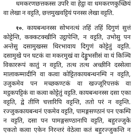
धमकरणछत्तकस्स उपरि वा हेट्ठा वा धमकरणकुच्छियं
वा लेखा न वट्टति, छत्तमुखवट्टियं पनस्स लेखा वट्टति.
. कायबन्धनस्स सोभनत्थं तहिं तहिं दिगुणं सुत्तं
१०
कोट्टेन्ति, कक्कटक्खीनि उट्ठापेन्ति, न वट्टति, उभोसु पन
अन्तेसु दसामुखस्स थिरभावाय दिगुणं कोट्टेतुं वट्टति.
दसामुखे पन घटकं वा मकरमुखं वा देड्डुभसीसं वा यं किञ्चि
विकाररूपं कातुं न वट्टति, तत्थ तत्थ अच्छीनि दस्सेत्वा
मालाकम्मादीनि वा कत्वा कोट्टितकायबन्धनम्पि न वट्टति,
उजुकमेव पन मच्छकण्टकं वा खज्जूरिपत्तकं वा
मट्ठकपट्टिकं वा कत्वा कोट्टेतुं वट्टति. कायबन्धनस्स दसा एका
वट्टति, द्वे तीणि चत्तारिपि वट्टन्ति, ततो परं न वट्टन्ति.
रज्जुककायबन्धनं एकमेव वट्टति, पामङ्गसण्ठानं पन एकम्पि
न वट्टति, दसा पन पामङ्गसण्ठानापि वट्टति, बहुरज्जुके
एकतो कत्वा एकेन निरन्तरं वेठेत्वा कतं बहुरज्जुकन्ति न