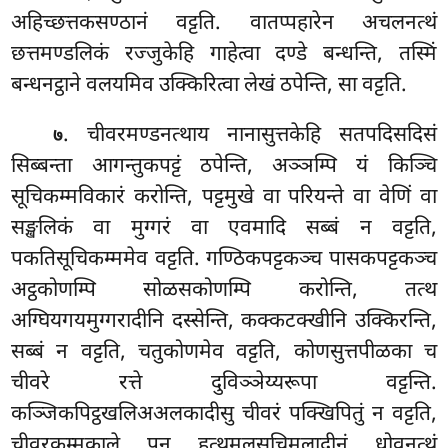
अहिच्छत्तकसण्ठानं वट्टति. वातप्पहारेन अचलनत्थं
छत्तमण्डलिकं रज्जुकेहि गाहेत्वा दण्डे बन्धन्ति, तस्मिं
बन्धनट्ठाने वलयमिव उक्किरित्वा लेखं ठपेन्ति, सा वट्टति.
. चीवरमण्डनत्थाय नानासुत्तकेहि सतपदिसदिसं
७
सिब्बन्ता आगन्तुकपट्टं ठपेन्ति, अञ्ञम्पि यं किञ्चि
सूचिकम्मविकारं करोन्ति, पट्टमुखे वा परियन्ते वा वेणिं वा
सङ्खलिकं वा मुग्गरं वा एवमादि सब्बं न वट्टति,
पकतिसूचिकम्ममेव वट्टति. गण्ठिकपट्टकञ्च पासकपट्टकञ्च
अट्ठकोणम्पि सोळसकोणम्पि करोन्ति, तत्थ
अग्घियगयमुग्गरादीनि दस्सेन्ति, कक्कटक्खीनि उक्किरन्ति,
सब्बं न वट्टति, चतुकोणमेव वट्टति, कोणसुत्तपीळका च
चीवरे रत्ते दुविञ्ञेय्यरूपा वट्टन्ति.
कञ्जिकपिट्ठखलिअअलकादीसु चीवरं पक्खिपितुं न वट्टति,
चीवरकम्मकाले पन हत्थमलसूचिमलादीनं धोवनत्थं