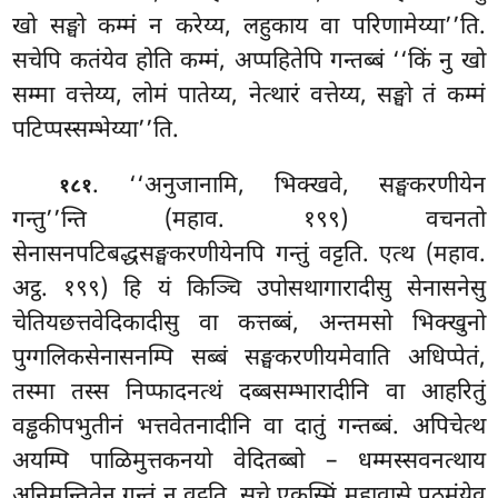
खो सङ्घो कम्मं न करेय्य, लहुकाय वा परिणामेय्या’’ति.
सचेपि कतंयेव होति कम्मं, अप्पहितेपि गन्तब्बं ‘‘किं नु खो
सम्मा वत्तेय्य, लोमं पातेय्य, नेत्थारं वत्तेय्य, सङ्घो तं कम्मं
पटिप्पस्सम्भेय्या’’ति.
. ‘‘अनुजानामि, भिक्खवे, सङ्घकरणीयेन
१८१
गन्तु’’न्ति (महाव. १९९) वचनतो
सेनासनपटिबद्धसङ्घकरणीयेनपि गन्तुं वट्टति. एत्थ (महाव.
अट्ठ. १९९) हि यं किञ्चि उपोसथागारादीसु सेनासनेसु
चेतियछत्तवेदिकादीसु वा कत्तब्बं, अन्तमसो भिक्खुनो
पुग्गलिकसेनासनम्पि सब्बं सङ्घकरणीयमेवाति अधिप्पेतं,
तस्मा तस्स निप्फादनत्थं दब्बसम्भारादीनि वा आहरितुं
वड्ढकीपभुतीनं भत्तवेतनादीनि वा दातुं गन्तब्बं. अपिचेत्थ
अयम्पि पाळिमुत्तकनयो वेदितब्बो – धम्मस्सवनत्थाय
अनिमन्तितेन गन्तुं न वट्टति, सचे एकस्मिं महावासे पठमंयेव