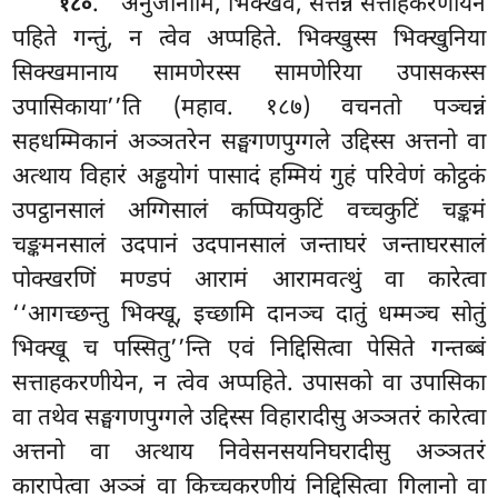
. ‘‘अनुजानामि, भिक्खवे, सत्तन्नं सत्ताहकरणीयेन
१८०
पहिते गन्तुं, न त्वेव अप्पहिते. भिक्खुस्स भिक्खुनिया
सिक्खमानाय सामणेरस्स
सामणेरिया उपासकस्स
उपासिकाया’’ति (महाव. १८७) वचनतो पञ्चन्नं
सहधम्मिकानं अञ्ञतरेन सङ्घगणपुग्गले उद्दिस्स अत्तनो वा
अत्थाय विहारं अड्ढयोगं पासादं हम्मियं गुहं परिवेणं कोट्ठकं
उपट्ठानसालं अग्गिसालं कप्पियकुटिं वच्चकुटिं चङ्कमं
चङ्कमनसालं उदपानं उदपानसालं जन्ताघरं जन्ताघरसालं
पोक्खरणिं मण्डपं आरामं आरामवत्थुं वा कारेत्वा
‘‘आगच्छन्तु भिक्खू, इच्छामि दानञ्च दातुं धम्मञ्च सोतुं
भिक्खू च पस्सितु’’न्ति एवं निद्दिसित्वा पेसिते गन्तब्बं
सत्ताहकरणीयेन, न त्वेव अप्पहिते. उपासको वा उपासिका
वा तथेव सङ्घगणपुग्गले उद्दिस्स विहारादीसु अञ्ञतरं कारेत्वा
अत्तनो वा अत्थाय निवेसनसयनिघरादीसु अञ्ञतरं
कारापेत्वा अञ्ञं वा किच्चकरणीयं निद्दिसित्वा गिलानो वा