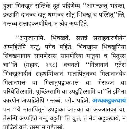
हुत्वा भिक्खूनं सन्तिके दूतं पहिणेय्य ‘‘आगच्छन्तु भदन्ता,
इच्छामि दानञ्च दातुं धम्मञ्च सोतुं भिक्खू च पस्सितु’’न्ति,
गन्तब्बं सत्ताहकरणीयेन, न त्वेव अप्पहिते.
‘‘अनुजानामि, भिक्खवे, सत्तन्नं सत्ताहकरणीयेन
अप्पहितेपि गन्तुं, पगेव पहिते. भिक्खुस्स भिक्खुनिया
सिक्खमानाय सामणेरस्स सामणेरिया मातुया च पितुस्स
चा’’ति (महाव. १९८) वचनतो ‘‘गिलानानं एतेसं
भिक्खुआदीनं सहधम्मिकानं मातापितूनञ्च गिलानानंयेव
गिलानभत्तं वा गिलानुपट्ठाकभत्तं वा भेसज्जं वा
परियेसिस्सामि, पुच्छिस्सामि वा उपट्ठहिस्सामि वा’’ति इमिना
कारणेन अप्पहितेपि गन्तब्बं, पगेव पहिते.
अन्धकट्ठकथायं
पन ‘‘ये मातापितूनं उपट्ठाका ञातका वा अञ्ञातका वा,
तेसम्पि अप्पहिते गन्तुं वट्टती’’ति वुत्तं, तं नेव अट्ठकथायं, न
पाळियं वुत्तं, तस्मा न गहेतब्बं.