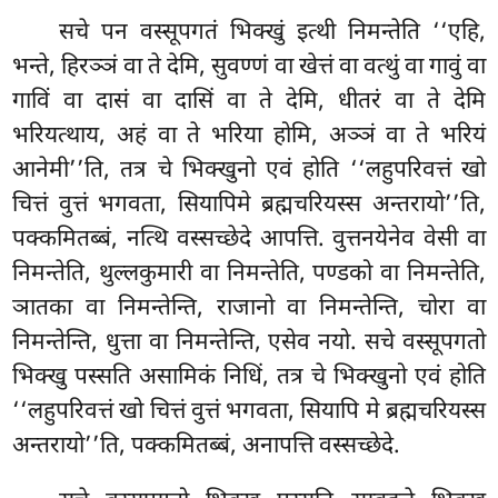
सचे पन वस्सूपगतं भिक्खुं इत्थी निमन्तेति ‘‘एहि,
भन्ते, हिरञ्ञं वा ते देमि, सुवण्णं वा खेत्तं वा वत्थुं वा गावुं वा
गाविं वा दासं वा दासिं वा ते देमि, धीतरं वा ते देमि
भरियत्थाय, अहं वा ते भरिया होमि, अञ्ञं वा ते भरियं
आनेमी’’ति, तत्र चे भिक्खुनो एवं होति ‘‘लहुपरिवत्तं खो
चित्तं वुत्तं भगवता, सियापिमे ब्रह्मचरियस्स अन्तरायो’’ति,
पक्कमितब्बं, नत्थि वस्सच्छेदे आपत्ति. वुत्तनयेनेव वेसी वा
निमन्तेति, थुल्लकुमारी वा निमन्तेति, पण्डको वा निमन्तेति,
ञातका वा निमन्तेन्ति, राजानो वा निमन्तेन्ति, चोरा वा
निमन्तेन्ति, धुत्ता वा निमन्तेन्ति, एसेव नयो. सचे वस्सूपगतो
भिक्खु पस्सति असामिकं निधिं, तत्र चे भिक्खुनो एवं होति
‘‘लहुपरिवत्तं खो चित्तं वुत्तं भगवता, सियापि मे ब्रह्मचरियस्स
अन्तरायो’’ति, पक्कमितब्बं, अनापत्ति वस्सच्छेदे.