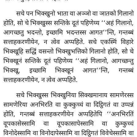
सचे पन भिक्खुनो भाता वा अञ्ञो वा ञातको गिलानो
होति, सो चे भिक्खुस्स सन्तिके दूतं पहिणेय्य ‘‘अहं गिलानो,
आगच्छतु भदन्तो, इच्छामि भदन्तस्स आगत’’न्ति, गन्तब्बं
सत्ताहकरणीयेन, न त्वेव अप्पहिते. सचे एकस्मिं विहारे
भिक्खूहि सद्धिं
वसन्तो भिक्खुभत्तिको गिलानो होति, सो चे
भिक्खूनं सन्तिके दूतं पहिणेय्य ‘‘अहं गिलानो, आगच्छन्तु
भिक्खू, इच्छामि भिक्खूनं आगत’’न्ति, गन्तब्बं
सत्ताहकरणीयेन, न त्वेव अप्पहिते.
सचे
भिक्खुस्स भिक्खुनिया सिक्खमानाय सामणेरस्स
सामणेरिया अनभिरति वा कुक्कुच्चं वा दिट्ठिगतं वा उप्पन्नं
होति, गन्तब्बं सत्ताहकरणीयेन अप्पहितेपि ‘‘अनभिरतिं
वूपकासेस्सामि वा वूपकासापेस्सामि वा कुम्कुच्चं
विनोदेस्सामि वा विनोदापेस्सामि वा दिट्ठिगतं विवेचेस्सामि वा