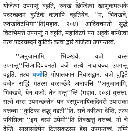
योजेत्वा उपगन्तुं वट्टति, रुक्खं छिन्दित्वा खाणुकमत्थके
पदरच्छदनं कुटिकं कत्वापि वट्टतियेव. ‘‘न, भिक्खवे,
रुक्खविटभिया’’ति(महाव. २०४) आदिवचनतो सुद्धे
विटभिमत्ते उपगन्तुं न वट्टति, महाविटपे पन अट्टकं बन्धित्वा
तत्थ पदरच्छदनं कुटिकं कत्वा द्वारं योजेत्वा उपगन्तब्बं.
‘‘अनुजानामि, भिक्खवे, वजे वस्सं
उपगन्तु’’न्तिआदिवचनतो वजे सत्थे नावायञ्च उपगन्तुं
वट्टति. तत्थ
वजो
ति गोपालकानं निवासट्ठानं. वजे वुट्ठिते
वजेन सद्धिं गतस्स वस्सच्छेदे अनापत्ति ‘‘अनुजानामि,
भिक्खवे, येन वजो, तेन गन्तु’’न्ति (महाव. २०३) वुत्तत्ता.
सत्थे
वस्सं उपगच्छन्तेन पन वस्सूपनायिकदिवसे उपासका
वत्तब्बा ‘‘कुटिका लद्धुं वट्टती’’ति. सचे करित्वा देन्ति, तत्थ
पविसित्वा ‘‘इध वस्सं उपेमी’’ति तिक्खत्तुं वत्तब्बं. नो चे
देन्ति, सालासङ्खेपेन ठितसकटस्स हेट्ठा उपगन्तब्बं. तम्पि