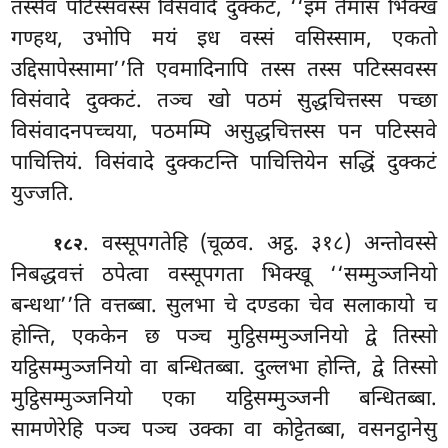
तस्सेव पटिस्सवस्स विसंवादे दुक्कटं, ‘‘इमं तेमासं भिक्खं
गण्हथ, उभोपि मयं इध वस्सं वसिस्साम, एकतो
उद्दिसापेस्सामा’’ति एवमादिनापि तस्स तस्स पटिस्सवस्स
विसंवादे दुक्कटं. तञ्च खो पठमं सुद्धचित्तस्स पच्छा
विसंवादनपच्चया, पठमम्पि असुद्धचित्तस्स पन पटिस्सवे
पाचित्तियं. विसंवादे दुक्कटन्ति पाचित्तियेन सद्धिं दुक्कटं
युज्जति.
. वस्सूपगतेहि (चूळव. अट्ठ. ३१८) अन्तोवस्से
१८२
निबद्धवत्तं ठपेत्वा वस्सूपगता भिक्खू ‘‘सम्मुञ्जनियो
बन्धथा’’ति वत्तब्बा. सुलभा चे दण्डका चेव सलाकायो च
होन्ति, एककेन छ पञ्च मुट्ठिसम्मुञ्जनियो द्वे तिस्सो
यट्ठिसम्मुञ्जनियो वा बन्धितब्बा. दुल्लभा होन्ति, द्वे तिस्सो
मुट्ठिसम्मुञ्जनियो एका यट्ठिसम्मुञ्जनी बन्धितब्बा.
सामणेरेहि पञ्च पञ्च उक्का वा कोट्टेतब्बा, वसनट्ठानेसु