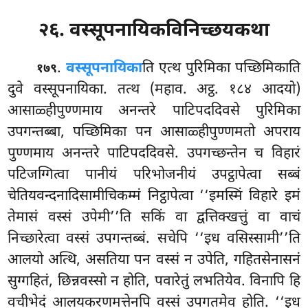
२६. वस्सूपनायिकविनिच्छयकथा
.
वस्सूपनायिका
ति
एत्थ पुरिमिका पच्छिमिकाति
१७९
दुवे वस्सूपनायिका. तत्थ (महाव. अट्ठ. १८४ आदयो)
आसाळ्हीपुण्णमाय अनन्तरे पाटिपददिवसे पुरिमिका
उपगन्तब्बा, पच्छिमिका पन आसाळ्हीपुण्णमतो अपराय
पुण्णमाय अनन्तरे पाटिपददिवसे. उपगच्छन्तेन च विहारं
पटिजग्गित्वा पानीयं परिभोजनीयं उपट्ठापेत्वा सब्बं
चेतियवन्दनादिसामीचिकम्मं निट्ठापेत्वा ‘‘इमस्मिं विहारे इमं
तेमासं वस्सं उपेमी’’ति सकिं वा द्वत्तिक्खत्तुं वा वाचं
निच्छारेत्वा वस्सं उपगन्तब्बं. सचेपि ‘‘इध वसिस्सामी’’ति
आलयो अत्थि, असतिया पन वस्सं न उपेति, गहितसेनासनं
सुग्गहितं, छिन्नवस्सो न होति, पवारेतुं लभतियेव. विनापि हि
वचीभेदं आलयकरणमत्तेनपि वस्सं उपगतमेव होति. ‘‘इध