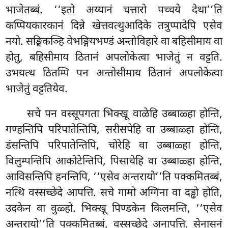
भाजेतब्बं. ‘‘इतो अय्यानं चत्तारो पच्चये देथा’’ति
कप्पियकारकानं दिन्ने खेत्तवत्थुआदिके तत्रुप्पादेपि एसेव
नयो. सङ्घिकञ्हि वेभङ्गियभण्डं अन्तोविहारे वा बहिसीमाय वा
होतु, बहिसीमाय ठितानं अपलोकेत्वा भाजेतुं न वट्टति.
उभयत्थ ठितम्पि पन अन्तोसीमाय ठितानं अपलोकेत्वा
भाजेतुं वट्टतियेव.
सचे
पन वस्सूपगता भिक्खू वाळेहि उब्बाळ्हा होन्ति,
गण्हन्तिपि परिपातेन्तिपि, सरीसपेहि वा उब्बाळ्हा होन्ति,
डंसन्तिपि परिपातेन्तिपि, चोरेहि वा उब्बाळ्हा होन्ति,
विलुम्पन्तिपि आकोटेन्तिपि, पिसाचेहि वा उब्बाळ्हा होन्ति,
आविसन्तिपि हनन्तिपि, ‘‘एसेव अन्तरायो’’ति पक्कमितब्बं,
नत्थि वस्सच्छेदे आपत्ति. सचे गामो अग्गिना वा दड्ढो होति,
उदकेन वा वुळ्हो. भिक्खू पिण्डकेन किलमन्ति, ‘‘एसेव
अन्तरायो’’ति पक्कमितब्बं, वस्सच्छेदे अनापत्ति. सेनासनं