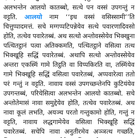
अलभन्तेन आलयो कातब्बो, सत्थे पन वस्सं उपगन्तुं न
वट्टति.
आलयो
नाम ‘‘इध वस्सं वसिस्सामी’’ति
चित्तुप्पादमत्तं. सचे मग्गप्पटिपन्नेयेव सत्थे पवारणादिवसो
होति, तत्थेव पवारेतब्बं. अथ सत्थो अन्तोवस्सेयेव भिक्खुना
पत्थितट्ठानं पत्वा अतिक्कमति, पत्थितट्ठाने वसित्वा तत्थ
भिक्खूहि सद्धिं पवारेतब्बं. अथापि सत्थो अन्तोवस्सेयेव
अन्तरा एकस्मिं गामे तिट्ठति वा विप्पकिरति वा, तस्मिंयेव
गामे भिक्खूहि सद्धिं वसित्वा पवारेतब्बं, अप्पवारेत्वा ततो
परं गन्तुं न वट्टति. नावाय वस्सं उपगच्छन्तेनपि कुटियंयेव
उपगन्तब्बं, परियेसित्वा अलभन्तेन आलयो कातब्बो. सचे
अन्तोतेमासं नावा समुद्देयेव होति, तत्थेव पवारेतब्बं. अथ
नावा कूलं लभति, अयञ्च परतो गन्तुकामो होति, गन्तुं न
वट्टति, नावाय लद्धगामेयेव वसित्वा भिक्खूहि सद्धिं
पवारेतब्बं. सचेपि नावा अनुतीरमेव अञ्ञत्थ गच्छति,