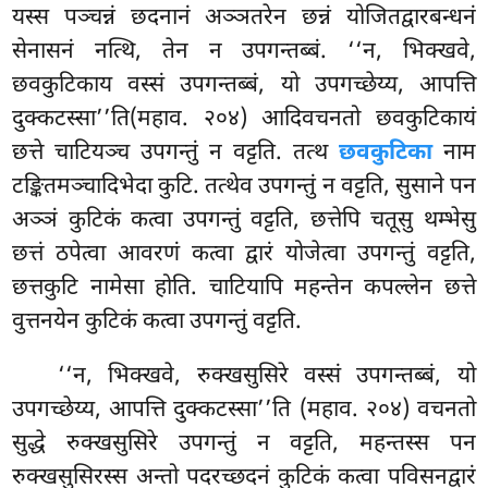
यस्स पञ्चन्नं छदनानं अञ्ञतरेन छन्नं योजितद्वारबन्धनं
सेनासनं नत्थि, तेन न उपगन्तब्बं. ‘‘न, भिक्खवे,
छवकुटिकाय वस्सं उपगन्तब्बं, यो उपगच्छेय्य, आपत्ति
दुक्कटस्सा’’ति(महाव. २०४) आदिवचनतो छवकुटिकायं
छत्ते चाटियञ्च उपगन्तुं न वट्टति. तत्थ
छवकुटिका
नाम
टङ्कितमञ्चादिभेदा कुटि. तत्थेव उपगन्तुं न वट्टति, सुसाने पन
अञ्ञं कुटिकं कत्वा उपगन्तुं वट्टति, छत्तेपि चतूसु थम्भेसु
छत्तं ठपेत्वा आवरणं कत्वा द्वारं योजेत्वा उपगन्तुं वट्टति,
छत्तकुटि नामेसा
होति. चाटियापि महन्तेन कपल्लेन छत्ते
वुत्तनयेन कुटिकं कत्वा उपगन्तुं वट्टति.
‘‘न, भिक्खवे, रुक्खसुसिरे वस्सं उपगन्तब्बं, यो
उपगच्छेय्य, आपत्ति दुक्कटस्सा’’ति (महाव. २०४) वचनतो
सुद्धे रुक्खसुसिरे उपगन्तुं न वट्टति, महन्तस्स पन
रुक्खसुसिरस्स अन्तो पदरच्छदनं कुटिकं कत्वा पविसनद्वारं