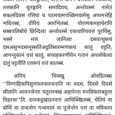
सकलं सासनं पतिट्ठापेति, अत्तनो थामेन यत्तकानि सक्कोथ,
तत्तकानि धुतङ्गानि समादियथ, अन्तोवस्सं नामेतं
सकलदिवसं रत्तिया च पठमयामपच्छिमयामेसु अप्पमत्तेहि
भवितब्बं, वीरियं आरभितब्बं. पोराणकमहाथेरापि
सब्बपलिबोधे छिन्दित्वा अन्तोवस्से एकचारियवत्तं पूरयिंसु,
भस्से मत्तं जानित्वा दसवत्थुकथं
दसअसुभदसानुस्सतिअट्ठतिंसारम्मणकथं कातुं वट्टति,
आगन्तुकानं वत्तं कातुं, सत्ताहकरणीयेन गतानं अपलोकेत्वा
दातुं वट्टतीति एवरूपं वत्तं कातब्बं.
अपिच भिक्खू ओवदितब्बा
‘‘विग्गाहिकपिसुणफरुसवचनानि मा वदथ, दिवसे दिवसे
सीलानि आवज्जेन्ता चतुरारक्खं अहापेन्ता मनसिकारबहुला
विहरथा’’ति. दन्तकट्ठखादनवत्तं
आचिक्खितब्बं, चेतियं वा
बोधिं वा वन्दन्तेन गन्धमालं वा पूजेन्तेन पत्तं वा थविकाय