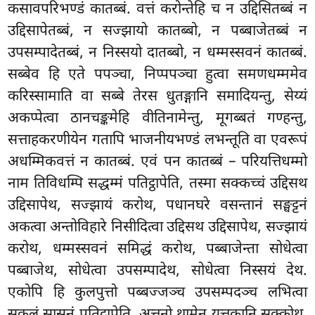
कसावपरिभण्डं कातब्बं. वत्तं करोन्तेहि च न उद्दिसितब्बं न
उद्दिसापेतब्बं, न सज्झायो कातब्बो, न पब्बाजेतब्बं न
उपसम्पादेतब्बं, न निस्सयो दातब्बो, न धम्मस्सवनं कातब्बं.
सब्बेव हि एते पपञ्चा, निप्पपञ्चा हुत्वा समणधम्ममेव
करिस्सामाति वा सब्बे तेरस धुतङ्गानि समादियन्तु, सेय्यं
अकप्पेत्वा ठानचङ्कमेहि वीतिनामेन्तु, मूगब्बतं गण्हन्तु,
सत्ताहकरणीयेन गतापि
भाजनीयभण्डं लभन्तूति वा एवरूपं
अधम्मिकवत्तं न कातब्बं. एवं पन कातब्बं – परियत्तिधम्मो
नाम तिविधम्पि सद्धम्मं पतिट्ठापेति, तस्मा सक्कच्चं उद्दिसथ
उद्दिसापेथ, सज्झायं करोथ, पधानघरे वसन्तानं सङ्घट्टनं
अकत्वा अन्तोविहारे निसीदित्वा उद्दिसथ उद्दिसापेथ, सज्झायं
करोथ, धम्मस्सवनं समिद्धं करोथ, पब्बाजेन्ता सोधेत्वा
पब्बाजेथ, सोधेत्वा उपसम्पादेथ, सोधेत्वा निस्सयं देथ.
एकोपि हि कुलपुत्तो पब्बज्जञ्च उपसम्पदञ्च लभित्वा