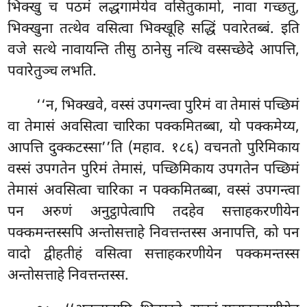
भिक्खु च पठमं लद्धगामेयेव वसितुकामो, नावा गच्छतु,
भिक्खुना तत्थेव वसित्वा भिक्खूहि सद्धिं पवारेतब्बं. इति
वजे सत्थे नावायन्ति तीसु ठानेसु नत्थि वस्सच्छेदे आपत्ति,
पवारेतुञ्च लभति.
‘‘न, भिक्खवे, वस्सं उपगन्त्वा पुरिमं वा तेमासं पच्छिमं
वा तेमासं अवसित्वा चारिका
पक्कमितब्बा, यो पक्कमेय्य,
आपत्ति दुक्कटस्सा’’ति (महाव. १८६) वचनतो पुरिमिकाय
वस्सं उपगतेन पुरिमं तेमासं, पच्छिमिकाय उपगतेन पच्छिमं
तेमासं अवसित्वा चारिका न पक्कमितब्बा, वस्सं उपगन्त्वा
पन अरुणं अनुट्ठापेत्वापि तदहेव सत्ताहकरणीयेन
पक्कमन्तस्सपि अन्तोसत्ताहे निवत्तन्तस्स अनापत्ति, को पन
वादो द्वीहतीहं वसित्वा सत्ताहकरणीयेन पक्कमन्तस्स
अन्तोसत्ताहे निवत्तन्तस्स.