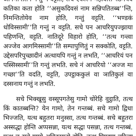
कतिका कता होति ‘‘असुकदिवसं
नाम सन्निपतितब्ब’’न्ति,
निमन्तितोयेव नाम होति, गन्तुं वट्टति. ‘‘भण्डकं
धोविस्सामी’’ति गन्तुं न वट्टति. सचे पन
आचरियुपज्झाया
पहिणन्ति, वट्टति. नातिदूरे विहारो होति, ‘‘तत्थ गन्त्वा
अज्जेव आगमिस्सामी’’ति सम्पापुणितुं न सक्कोति, वट्टति.
उद्देसपरिपुच्छादीनं अत्थायपि गन्तुं न लभति, ‘‘आचरियं पन
पस्सिस्सामी’’ति गन्तुं लभति. सचे नं आचरियो ‘‘अज्ज मा
गच्छा’’ति वदति, वट्टति, उपट्ठाककुलं वा ञातिकुलं वा
दस्सनाय गन्तुं न लभति.
सचे भिक्खूसु वस्सूपगतेसु गामो चोरेहि वुट्ठाति, तत्थ
किं कातब्बन्ति? येन गामो, तेन गन्तब्बं. सचे गामो द्विधा
भिज्जति, यत्थ बहुतरा मनुस्सा, तत्थ गन्तब्बं. सचे बहुतरा
अस्सद्धा होन्ति अप्पसन्ना, यत्थ सद्धा पसन्ना, तत्थ गन्तब्बं.