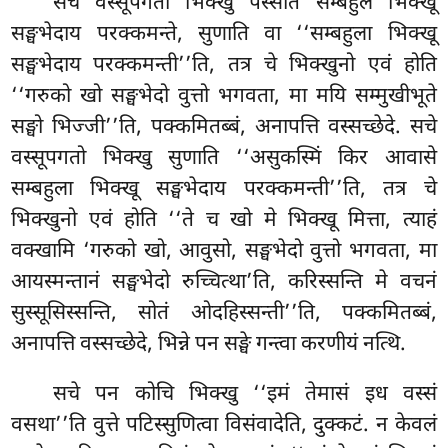
सचे
वस्सूपगतो भिक्खु पस्सति सम्बहुले भिक्खू
सङ्घभेदाय परक्कमन्ते, सुणाति वा ‘‘सम्बहुला भिक्खू
सङ्घभेदाय परक्कमन्ती’’ति, तत्र चे भिक्खुनो एवं होति
‘‘गरुको खो सङ्घभेदो वुत्तो भगवता, मा मयि सम्मुखीभूते
सङ्घो भिज्जी’’ति, पक्कमितब्बं, अनापत्ति वस्सच्छेदे. सचे
वस्सूपगतो भिक्खु सुणाति ‘‘असुकस्मिं किर आवासे
सम्बहुला भिक्खू सङ्घभेदाय परक्कमन्ती’’ति, तत्र चे
भिक्खुनो एवं होति ‘‘ते च खो मे भिक्खू मित्ता, त्याहं
वक्खामि ‘गरुको खो, आवुसो, सङ्घभेदो वुत्तो भगवता, मा
आयस्मन्तानं सङ्घभेदो रुच्चित्था’ति, करिस्सन्ति मे वचनं
सुस्सूसिस्सन्ति, सोतं ओदहिस्सन्ती’’ति, पक्कमितब्बं,
अनापत्ति वस्सच्छेदे, भिन्ने पन सङ्घे गन्त्वा करणीयं नत्थि.
सचे
पन कोचि भिक्खु ‘‘इमं तेमासं इध वस्सं
वसथा’’ति वुत्ते पटिस्सुणित्वा विसंवादेति, दुक्कटं. न केवलं