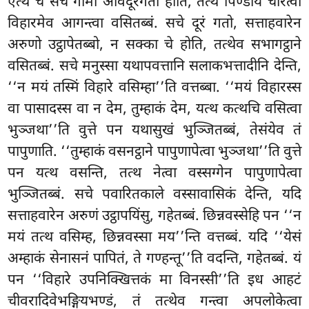
एत्थ च सचे गामो अविदूरगतो होति, तत्थ पिण्डाय चरित्वा
विहारमेव आगन्त्वा वसितब्बं. सचे दूरं गतो, सत्ताहवारेन
अरुणो उट्ठापेतब्बो, न सक्का चे होति, तत्थेव सभागट्ठाने
वसितब्बं. सचे मनुस्सा यथापवत्तानि सलाकभत्तादीनि देन्ति,
‘‘न मयं तस्मिं विहारे वसिम्हा’’ति वत्तब्बा. ‘‘मयं विहारस्स
वा पासादस्स वा न देम, तुम्हाकं देम, यत्थ कत्थचि वसित्वा
भुञ्जथा’’ति वुत्ते पन यथासुखं भुञ्जितब्बं, तेसंयेव तं
पापुणाति. ‘‘तुम्हाकं वसनट्ठाने पापुणापेत्वा भुञ्जथा’’ति वुत्ते
पन यत्थ वसन्ति, तत्थ नेत्वा वस्सग्गेन पापुणापेत्वा
भुञ्जितब्बं. सचे पवारितकाले वस्सावासिकं देन्ति, यदि
सत्ताहवारेन अरुणं उट्ठापयिंसु, गहेतब्बं. छिन्नवस्सेहि पन ‘‘न
मयं तत्थ वसिम्ह, छिन्नवस्सा मय’’न्ति वत्तब्बं. यदि ‘‘येसं
अम्हाकं सेनासनं पापितं, ते गण्हन्तू’’ति वदन्ति, गहेतब्बं. यं
पन ‘‘विहारे उपनिक्खित्तकं मा विनस्सी’’ति इध आहटं
चीवरादिवेभङ्गियभण्डं, तं तत्थेव गन्त्वा अपलोकेत्वा