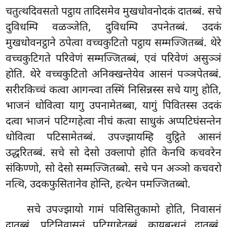
चतुत्थदिवसतो पट्ठाय तादिसमेव मुखधोवनोदकं दातब्बं. सचे
दुविधम्पि वळञ्जेति, दुविधम्पि उपनेतब्बं. उदकं
मुखधोवनट्ठाने ठपेत्वा वच्चकुटितो पट्ठाय सम्मज्जितब्बं. थेरे
वच्चकुटिगते परिवेणं सम्मज्जितब्बं, एवं परिवेणं असुञ्ञं
होति. थेरे वच्चकुटितो अनिक्खन्तेयेव आसनं पञ्ञपेतब्बं.
सरीरकिच्चं कत्वा आगन्त्वा तस्मिं निसिन्नस्स सचे यागु होति,
भाजनं धोवित्वा यागु उपनामेतब्बा, यागुं पिवितस्स उदकं
दत्वा भाजनं पटिग्गहेत्वा नीचं कत्वा साधुकं अप्पटिघंसन्तेन
धोवित्वा पटिसामेतब्बं. उपज्झायम्हि वुट्ठिते आसनं
उद्धरितब्बं. सचे सो देसो उक्लापो होति केनचि कचवरेन
संकिण्णो, सो देसो सम्मज्जितब्बो. सचे पन अञ्ञो कचवरो
नत्थि, उदकफुसितानेव होन्ति, हत्थेन पमज्जितब्बो.
सचे उपज्झायो गामं पविसितुकामो होति, निवासनं
दातब्बं, पटिनिवासनं पटिग्गहेतब्बं, कायबन्धनं दातब्बं,