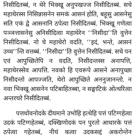
निसीदितब्बं, न थेरे भिक्खू अनुपखज्ज निसीदितब्बं. सचे
महाथेरस्स निसिन्नासनेन समकं आसनं होति, बहूसु आसनेसु
सति एकं द्वे आसनानि ठपेत्वा निसीदितब्बं. भिक्खू गणेत्वा
पञ्ञत्तासनेसु अनिसीदित्वा महाथेरेन ‘‘निसीदा’’ति वुत्तेन
निसीदितब्बं. नो चे महाथेरो वदति, ‘‘इदं, भन्ते, आसनं
उच्च’’न्ति वत्तब्बं. ‘‘निसीदा’’ति वुत्तेन निसीदितब्बं. सचे पन
एवं आपुच्छितेपि न वदति, निसीदन्तस्स अनापत्ति,
महाथेरस्सेव आपत्ति. नवको हि एवरूपे आसने अनापुच्छा
निसीदन्तो आपज्जति, थेरो आपुच्छिते अननुजानन्तो. न
नवा भिक्खू आसनेन पटिबाहितब्बा, न सङ्घाटिकं ओत्थरित्वा
अन्तरघरे निसीदितब्बं.
पत्तधोवनोदके दीयमाने उभोहि हत्थेहि पत्तं पटिग्गहेत्वा
उदकं पटिग्गहेतब्बं, दक्खिणोदकं पन पुरतो आधारके पत्तं
ठपेत्वा गहेतब्बं, नीचं कत्वा उदकसद्दं अकरोन्तेन