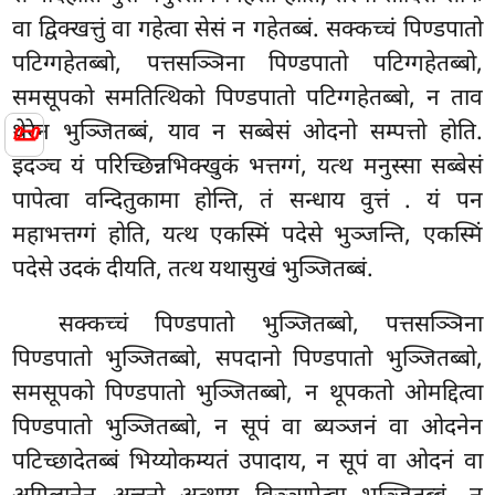
वा द्विक्खत्तुं वा गहेत्वा सेसं न गहेतब्बं. सक्कच्चं पिण्डपातो
पटिग्गहेतब्बो, पत्तसञ्ञिना पिण्डपातो पटिग्गहेतब्बो,
समसूपको समतित्थिको पिण्डपातो पटिग्गहेतब्बो, न ताव
📜
थेरेन भुञ्जितब्बं, याव न सब्बेसं ओदनो सम्पत्तो होति.
इदञ्च यं परिच्छिन्नभिक्खुकं भत्तग्गं, यत्थ मनुस्सा सब्बेसं
पापेत्वा वन्दितुकामा होन्ति, तं सन्धाय वुत्तं
. यं पन
महाभत्तग्गं होति, यत्थ एकस्मिं पदेसे भुञ्जन्ति, एकस्मिं
पदेसे उदकं दीयति, तत्थ यथासुखं भुञ्जितब्बं.
सक्कच्चं पिण्डपातो भुञ्जितब्बो, पत्तसञ्ञिना
पिण्डपातो भुञ्जितब्बो, सपदानो पिण्डपातो भुञ्जितब्बो,
समसूपको पिण्डपातो भुञ्जितब्बो, न थूपकतो ओमद्दित्वा
पिण्डपातो भुञ्जितब्बो, न सूपं वा ब्यञ्जनं वा ओदनेन
पटिच्छादेतब्बं भिय्योकम्यतं उपादाय, न सूपं वा ओदनं वा