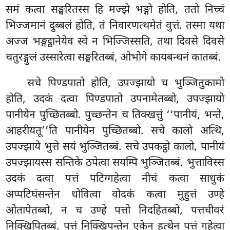
समं कत्वा सङ्घरितस्स हि मज्झे भङ्गो होति, ततो निच्चं
भिज्जमानं दुब्बलं होति, तं निवारणत्थमेतं वुत्तं. तस्मा यथा
अज्ज भङ्गट्ठानेयेव स्वे न भिज्जिस्सति, तथा दिवसे दिवसे
चतुरङ्गुलं उस्सारेत्वा सङ्घरितब्बं, ओभोगे कायबन्धनं कातब्बं.
सचे पिण्डपातो होति, उपज्झायो च भुञ्जितुकामो
होति, उदकं दत्वा पिण्डपातो उपनामेतब्बो, उपज्झायो
पानीयेन पुच्छितब्बो. पुच्छन्तेन च तिक्खत्तुं ‘‘पानीयं, भन्ते,
आहरीयतू’’ति पानीयेन पुच्छितब्बो. सचे कालो अत्थि,
उपज्झाये भुत्ते सयं भुञ्जितब्बं. सचे उपकट्ठो कालो, पानीयं
उपज्झायस्स सन्तिके ठपेत्वा सयम्पि भुञ्जितब्बं. भुत्ताविस्स
उदकं दत्वा पत्तं पटिग्गहेत्वा नीचं कत्वा साधुकं
अप्पटिघंसन्तेन धोवित्वा वोदकं कत्वा मुहुत्तं उण्हे
ओतापेतब्बो, न च उण्हे पत्तो निदहितब्बो, पत्तचीवरं
निक्खिपितब्बं. पत्तं निक्खिपन्तेन
एकेन हत्थेन पत्तं गहेत्वा