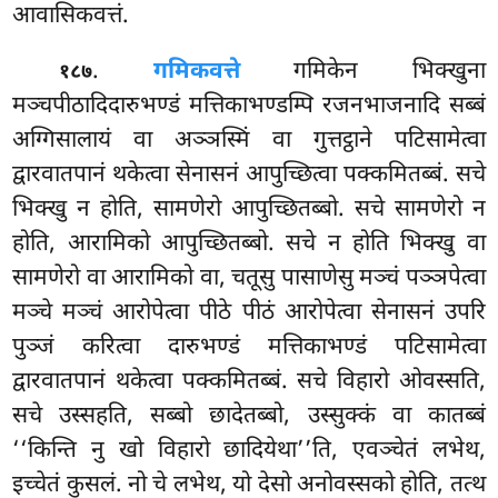
आवासिकवत्तं.
.
गमिकवत्ते
गमिकेन भिक्खुना
१८७
मञ्चपीठादिदारुभण्डं मत्तिकाभण्डम्पि रजनभाजनादि सब्बं
अग्गिसालायं वा अञ्ञस्मिं वा गुत्तट्ठाने पटिसामेत्वा
द्वारवातपानं थकेत्वा सेनासनं आपुच्छित्वा पक्कमितब्बं. सचे
भिक्खु न होति, सामणेरो आपुच्छितब्बो. सचे सामणेरो न
होति, आरामिको आपुच्छितब्बो. सचे न होति भिक्खु वा
सामणेरो वा आरामिको वा, चतूसु पासाणेसु मञ्चं पञ्ञपेत्वा
मञ्चे मञ्चं आरोपेत्वा पीठे पीठं आरोपेत्वा सेनासनं उपरि
पुञ्जं करित्वा दारुभण्डं मत्तिकाभण्डं पटिसामेत्वा
द्वारवातपानं थकेत्वा पक्कमितब्बं. सचे विहारो ओवस्सति,
सचे उस्सहति, सब्बो छादेतब्बो, उस्सुक्कं वा कातब्बं
‘‘किन्ति नु खो विहारो छादियेथा’’ति, एवञ्चेतं लभेथ,
इच्चेतं कुसलं. नो चे लभेथ, यो देसो अनोवस्सको होति, तत्थ