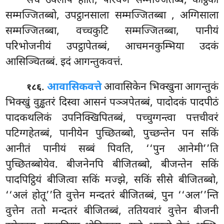
सचे उक्लापं होति, परिवेणं सम्मज्जितब्बं, कोट्ठको
सम्मज्जितब्बो, उपट्ठानसाला सम्मज्जितब्बा
, अग्गिसाला
सम्मज्जितब्बा, वच्चकुटि सम्मज्जितब्बा, पानीयं
परिभोजनीयं उपट्ठापेतब्बं, आचमनकुम्भिया उदकं
आसिञ्चितब्बं. इदं आगन्तुकवत्तं.
.
आवासिकवत्ते
आवासिकेन भिक्खुना आगन्तुकं
१८६
भिक्खुं वुड्ढतरं दिस्वा आसनं पञ्ञपेतब्बं, पादोदकं पादपीठं
पादकथलिकं उपनिक्खिपितब्बं, पच्चुग्गन्त्वा पत्तचीवरं
पटिग्गहेतब्बं, पानीयेन पुच्छितब्बो, पुच्छन्तेन पन सकिं
आनीतं पानीयं सब्बं पिवति, ‘‘पुन आनेमी’’ति
पुच्छितब्बोयेव. बीजनेनपि बीजितब्बो, बीजन्तेन सकिं
पादपिट्ठियं बीजित्वा सकिं मज्झे, सकिं सीसे बीजितब्बो,
‘‘अलं होतू’’ति वुत्तेन मन्दतरं बीजितब्बं, पुन ‘‘अल’’न्ति
वुत्तेन ततो मन्दतरं बीजितब्बं, ततियवारं वुत्तेन बीजनी