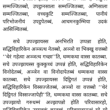
सम्मज्जितब्बो, उपट्ठानसाला सम्मज्जितब्बा, अग्गिसाला
सम्मज्जितब्बा, वच्चकुटि सम्मज्जितब्बा, पानीयं
परिभोजनीयं उपट्ठपेतब्बं, आचमनकुम्भिया उदकं
आसिञ्चितब्बं.
सचे उपज्झायस्स अनभिरति उप्पन्ना होति,
सद्धिविहारिकेन अञ्ञत्थ नेतब्बो, अञ्ञो वा भिक्खु वत्तब्बो
‘‘थेरं गहेत्वा अञ्ञत्थ गच्छा’’ति, धम्मकथा वास्स कातब्बा.
सचे उपज्झायस्स कुक्कुच्चं उप्पन्नं होति, सद्धिविहारिकेन
विनोदेतब्बं, अञ्ञेन वा विनोदापेतब्बं धम्मकथा
वास्स
कातब्बा. सचे उपज्झायस्स दिट्ठिगतं उप्पन्नं होति,
सद्धिविहारिकेन विस्सज्जेतब्बं, अञ्ञो वा वत्तब्बो ‘‘थेरं
दिट्ठिगतं विस्सज्जापेही’’ति, धम्मकथा वास्स कातब्बा. सचे
उपज्झायो गरुधम्मं अज्झापन्नो होति परिवासारहो,