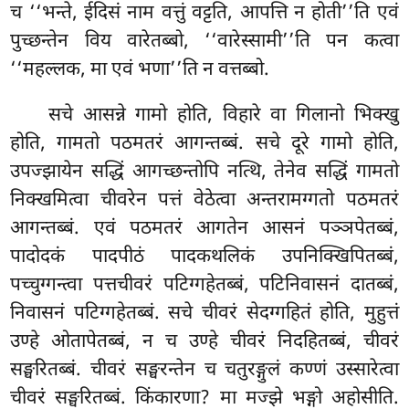
च ‘‘भन्ते, ईदिसं नाम वत्तुं वट्टति, आपत्ति न होती’’ति एवं
पुच्छन्तेन विय वारेतब्बो, ‘‘वारेस्सामी’’ति पन कत्वा
‘‘महल्लक, मा एवं भणा’’ति न वत्तब्बो.
सचे आसन्ने गामो होति, विहारे वा गिलानो भिक्खु
होति, गामतो पठमतरं आगन्तब्बं. सचे दूरे गामो होति,
उपज्झायेन सद्धिं आगच्छन्तोपि नत्थि, तेनेव सद्धिं गामतो
निक्खमित्वा चीवरेन पत्तं वेठेत्वा अन्तरामग्गतो पठमतरं
आगन्तब्बं. एवं पठमतरं आगतेन आसनं पञ्ञपेतब्बं,
पादोदकं पादपीठं पादकथलिकं उपनिक्खिपितब्बं,
पच्चुग्गन्त्वा पत्तचीवरं पटिग्गहेतब्बं, पटिनिवासनं दातब्बं,
निवासनं पटिग्गहेतब्बं. सचे चीवरं सेदग्गहितं होति, मुहुत्तं
उण्हे ओतापेतब्बं, न च उण्हे चीवरं निदहितब्बं, चीवरं
सङ्घरितब्बं. चीवरं सङ्घरन्तेन च चतुरङ्गुलं कण्णं उस्सारेत्वा
चीवरं सङ्घरितब्बं. किंकारणा? मा मज्झे भङ्गो अहोसीति.