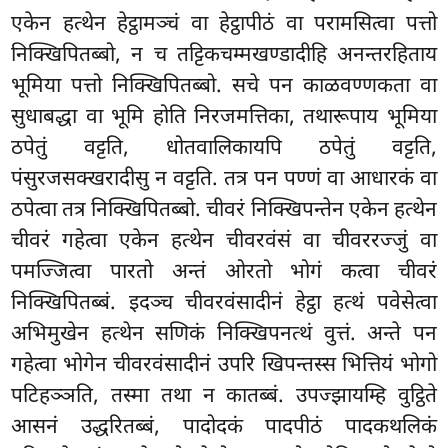
एकेन हत्थेन हेट्ठामञ्चं वा हेट्ठापीठं वा परामसित्वा पत्तो
निक्खिपितब्बो, न च तट्टिकचम्मखण्डादीहि अनन्तरहिताय
भूमिया पत्तो निक्खिपितब्बो. सचे पन काळवण्णकता वा
सुधाबद्धा वा भूमि होति निरजमत्तिका, तथारूपाय भूमिया
ठपेतुं वट्टति, धोतवालिकायपि ठपेतुं वट्टति,
पंसुरजसक्खरादीसु न वट्टति. तत्र पन पण्णं वा आधारकं वा
ठपेत्वा तत्र निक्खिपितब्बो. चीवरं निक्खिपन्तेन एकेन हत्थेन
चीवरं गहेत्वा एकेन हत्थेन चीवरवंसं वा चीवररज्जुं वा
पमज्जित्वा
पारतो अन्तं ओरतो भोगं कत्वा चीवरं
निक्खिपितब्बं. इदञ्च चीवरवंसादीनं हेट्ठा हत्थं पवेसेत्वा
अभिमुखेन हत्थेन सणिकं निक्खिपनत्थं वुत्तं. अन्ते पन
गहेत्वा भोगेन चीवरवंसादीनं उपरि खिपन्तस्स भित्तियं भोगो
पटिहञ्ञति, तस्मा तथा न कातब्बं. उपज्झायम्हि वुट्ठिते
आसनं उद्धरितब्बं, पादोदकं पादपीठं पादकथलिकं