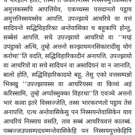
च परिहानि होति, तस्मा तं अकरोन्तस्स निस्सयमुत्तकस्सपि
अमुत्तकस्सपि आपत्तियेव, एकच्चस्स पत्तदानतो पट्ठाय
अमुत्तनिस्सयस्सेव आपत्ति. उपज्झाये आचरिये वा वत्तं
सादियन्ते सद्धिविहारिका अन्तेवासिका च बहुकापि होन्तु,
सब्बेसं आपत्ति. सचे
उपज्झायो आचरियो वा ‘‘मय्हं
उपट्ठाको अत्थि, तुम्हे अत्तनो सज्झायमनसिकारादीसु योगं
करोथा’’ति वदति, सद्धिविहारिकादीनं अनापत्ति. उपज्झायो
वा आचरियो वा सचे सादियनं वा असादियनं वा न
जानाति,
बालो होति, सद्धिविहारिकादयो बहू, तेसु एको वत्तसम्पन्नो
भिक्खु ‘‘उपज्झायस्स वा आचरियस्स वा किच्चं अहं
करिस्सामि, तुम्हे अप्पोस्सुक्का विहरथा’’ति एवञ्चे अत्तनो
भारं कत्वा इतरे विस्सज्जेति, तस्स भारकरणतो पट्ठाय तेसं
अनापत्ति. एत्थ अन्तेवासिकेसु पन निस्सयन्तेवासिकेन याव
आचरियं निस्साय वसति, ताव सब्बं आचरियवत्तं कातब्बं.
पब्बज्जउपसम्पदधम्मन्तेवासिकेहि पन निस्सयमुत्तकेहिपि