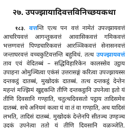
२७. उपज्झायादिवत्तविनिच्छयकथा
.
वत्त
न्ति
एत्थ पन वत्तं नामेतं उपज्झायवत्तं
१८३
आचरियवत्तं आगन्तुकवत्तं आवासिकवत्तं गमिकवत्तं
भत्तग्गवत्तं पिण्डचारिकवत्तं आरञ्ञिकवत्तं सेनासनवत्तं
जन्ताघरवत्तं वच्चकुटिवत्तन्ति बहुविधं. तत्थ
उपज्झायवत्तं
ताव एवं वेदितब्बं – सद्धिविहारिकेन कालस्सेव उट्ठाय
उपाहना ओमुञ्चित्वा एकंसं उत्तरासङ्गं करित्वा उपज्झायस्स
दन्तकट्ठं दातब्बं, मुखोदकं दातब्बं. तत्थ दन्तकट्ठं देन्तेन
महन्तं मज्झिमं खुद्दकन्ति तीणि दन्तकट्ठानि उपनेत्वा इतो यं
तीणि दिवसानि गण्हाति, चतुत्थदिवसतो पट्ठाय तादिसमेव
दातब्बं. सचे अनियमं कत्वा यं वा तं वा गण्हाति, अथ यादिसं
लभति, तादिसं दातब्बं. मुखोदकं देन्तेनपि सीतञ्च उण्हञ्च
उदकं उपनेत्वा ततो यं तीणि दिवसानि वळञ्जेति.