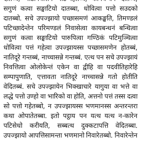
सगुणं कत्वा सङ्घाटियो दातब्बा, धोवित्वा पत्तो सउदको
दातब्बो. सचे उपज्झायो पच्छासमणं आकङ्खति, तिमण्डलं
पटिच्छादेन्तेन परिमण्डलं निवासेत्वा कायबन्धनं बन्धित्वा
सगुणं कत्वा सङ्घाटियो पारुपित्वा गण्ठिकं पटिमुञ्चित्वा
धोवित्वा पत्तं गहेत्वा उपज्झायस्स पच्छासमणेन होतब्बं,
नातिदूरे गन्तब्बं, नाच्चासन्ने गन्तब्बं. एत्थ पन सचे उपज्झायं
निवत्तित्वा ओलोकेन्तं एकेन वा द्वीहि वा पदवीतिहारेहि
सम्पापुणाति, एत्तावता नातिदूरे नाच्चासन्ने गतो होतीति
वेदितब्बं. सचे
उपज्झायेन भिक्खाचारे यागुया वा भत्ते वा
लद्धे पत्तो उण्हो वा भारिको वा होति, अत्तनो
पत्तं तस्स दत्वा
सो पत्तो गहेतब्बो, न उपज्झायस्स भणमानस्स अन्तरन्तरा
कथा ओपातेतब्बा. इतो पट्ठाय पन यत्थ यत्थ न-कारेन
पटिसेधो करीयति, सब्बत्थ दुक्कटापत्ति वेदितब्बा.
उपज्झायो आपत्तिसामन्ता भणमानो निवारेतब्बो. निवारेन्तेन