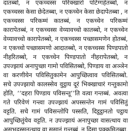
दातब्बो, न एकच्चस्स परिक्खारो पटिग्गहेतब्बो, न
एकच्चस्स केसा छेदेतब्बा, न एकच्चेन केसा छेदापेतब्बा
, न
एकच्चस्स परिकम्मं कातब्बं, न एकच्चेन परिकम्मं
कारापेतब्बं, न एकच्चस्स वेय्यावच्चो कातब्बो, न एकच्चेन
वेय्यावच्चो कारापेतब्बो, न एकच्चस्स पच्छासमणेन होतब्बं,
न एकच्चो पच्छासमणो आदातब्बो, न एकच्चस्स पिण्डपातो
नीहरितब्बो, न एकच्चेन पिण्डपातो नीहरापेतब्बो, न
उपज्झायं अनापुच्छा गामो पविसितब्बो, पिण्डाय वा अञ्ञेन
वा करणीयेन पविसितुकामेन आपुच्छित्वाव पविसितब्बो.
सचे उपज्झायो कालस्सेव वुट्ठाय दूरं भिक्खाचारं गन्तुकामो
होति, ‘‘दहरा पिण्डाय पविसन्तू’’ति वत्वा गन्तब्बं. अवत्वा
गते परिवेणं गन्त्वा उपज्झायं अपस्सन्तेन गामं पविसितुं
वट्टति. सचे गामं पविसन्तोपि पस्सति, दिट्ठट्ठानतो पट्ठाय
आपुच्छितुंयेव वट्टति. न उपज्झायं अनापुच्छा वासत्थाय वा
असुभदस्सनत्थाय वा सुसानं गन्तब्बं, न दिसा पक्कमितब्बा,