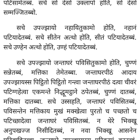
पटिसामेतब्बं. सचे सो देसो उक्लापो होति, सो देसो
सम्मज्जितब्बो.
सचे उपज्झायो नहायितुकामो होति, नहानं
पटियादेतब्बं. सचे सीतेन अत्थो होति, सीतं पटियादेतब्बं.
सचे उण्हेन अत्थो होति, उण्हं पटियादेतब्बं.
सचे उपज्झायो जन्ताघरं पविसितुकामो होति, चुण्णं
सन्नेतब्बं, मत्तिका तेमेतब्बा. जन्ताघरपीठं आदाय
उपज्झायस्स पिट्ठितो पिट्ठितो गन्त्वा जन्ताघरपीठं दत्वा चीवरं
पटिग्गहेत्वा एकमन्ते निद्धूमट्ठाने ठपेतब्बं, चुण्णं दातब्बं,
मत्तिका दातब्बा. सचे उस्सहति, जन्ताघरं पविसितब्बं,
पविसन्तेन मत्तिकाय मुखं मक्खेत्वा पुरतो च पच्छतो च
पटिच्छादेत्वा जन्ताघरं पविसितब्बं. न थेरे भिक्खू
अनुपखज्ज निसीदितब्बं, न नवा भिक्खू आसनेन