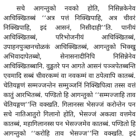
सचे आगन्तुको नवको होति, निसिन्नकेनेव
आचिक्खितब्बं ‘‘अत्र पत्तं निक्खिपाहि, अत्र चीवरं
निक्खिपाहि, इदं आसनं, निसीदाही’’ति. पानीयं
आचिक्खितब्बं, परिभोजनीयं आचिक्खितब्बं,
उपाहनपुञ्छनचोळकं आचिक्खितब्बं, आगन्तुको भिक्खु
अभिवादापेतब्बो, सेनासनादीनिपि निसिन्नेनेव
आचिक्खितब्बानि. वुड्ढतरे पन आगते आसनं पञ्ञपेतब्बन्ति
एवमादि सब्बं चीवरकम्मं वा नवकम्मं वा ठपेत्वापि कातब्बं.
चेतियङ्गणं सम्मज्जन्तेन सम्मुञ्जनिं निक्खिपित्वा तस्स वत्तं
कातुं आरभितब्बं. पण्डितो हि आगन्तुको ‘‘सम्मज्जाहि ताव
चेतियङ्गण’’न्ति वक्खति. गिलानस्स भेसज्जं करोन्तेन पन
सचे नातिआतुरो गिलानो होति, भेसज्जं अकत्वा वत्तमेव
कातब्बं, महागिलानस्स पन भेसज्जमेव कातब्बं. पण्डितो हि
आगन्तुको ‘‘करोहि ताव भेसज्ज’’न्ति वक्खति. इदं