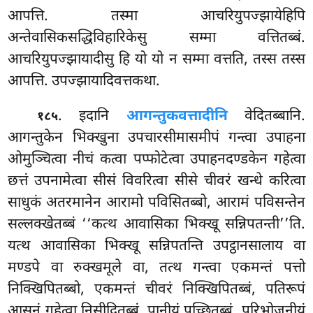
आपत्ति. तस्मा आचरियुपज्झायेहिपि
अन्तेवासिकसद्धिविहारिकेसु सम्मा वत्तितब्बं.
आचरियुपज्झायादीसु हि यो यो न सम्मा वत्तति, तस्स तस्स
आपत्ति. उपज्झायादिवत्तकथा.
. इदानि
आगन्तुकवत्तादीनि
वेदितब्बानि.
१८५
आगन्तुकेन भिक्खुना उपचारसीमासमीपं गन्त्वा उपाहना
ओमुञ्चित्वा नीचं कत्वा पप्फोटेत्वा उपाहनदण्डकेन गहेत्वा
छत्तं उपनामेत्वा सीसं विवरित्वा सीसे चीवरं खन्धे करित्वा
साधुकं अतरमानेन आरामो पविसितब्बो, आरामं पविसन्तेन
सल्लक्खेतब्बं ‘‘कत्थ आवासिका भिक्खू सन्निपतन्ती’’ति.
यत्थ आवासिका भिक्खू सन्निपतन्ति उपट्ठानसालाय वा
मण्डपे वा रुक्खमूले वा, तत्थ गन्त्वा एकमन्तं पत्तो
निक्खिपितब्बो, एकमन्तं चीवरं निक्खिपितब्बं, पतिरूपं
आसनं गहेत्वा निसीदितब्बं, पानीयं पुच्छितब्बं, परिभोजनीयं