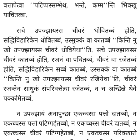
वत्तापेत्वा ‘‘पटिप्पस्सम्भेथ, भन्ते, कम्म’’न्ति भिक्खू
याचितब्बा.
सचे उपज्झायस्स चीवरं धोवितब्बं होति,
सद्धिविहारिकेन धोवितब्बं, उस्सुक्कं वा कातब्बं ‘‘किन्ति नु
खो उपज्झायस्स चीवरं धोवियेथा’’ति. सचे उपज्झायस्स
चीवरं कातब्बं
होति, रजनं वा पचितब्बं, चीवरं वा रजेतब्बं
होति, सद्धिविहारिकेन सब्बं कातब्बं, उस्सक्कं वा कातब्बं
‘‘किन्ति नु खो उपज्झायस्स चीवरं रजियेथा’’ति. चीवरं
रजन्तेन साधुकं संपरिवत्तेत्वा रजेतब्बं, न च अच्छिन्ने थेवे
पक्कमितब्बं.
न उपज्झायं अनापुच्छा एकच्चस्स पत्तो दातब्बो, न
एकच्चस्स पत्तो पटिग्गहेतब्बो, न एकच्चस्स चीवरं दातब्बं, न
एकच्चस्स चीवरं पटिग्गहेतब्बं, न एकच्चस्स परिक्खारो