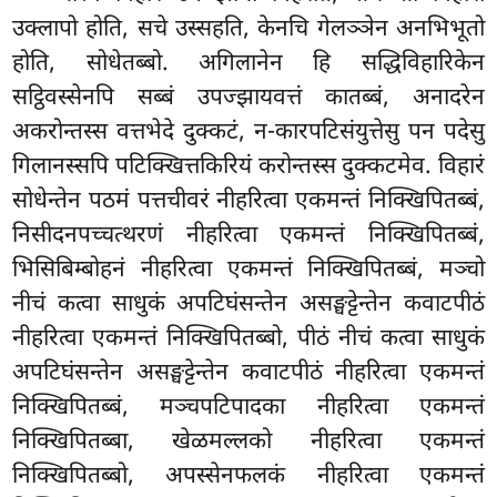
उक्लापो होति, सचे उस्सहति, केनचि गेलञ्ञेन अनभिभूतो
होति, सोधेतब्बो. अगिलानेन हि सद्धिविहारिकेन
सट्ठिवस्सेनपि सब्बं उपज्झायवत्तं कातब्बं, अनादरेन
अकरोन्तस्स वत्तभेदे दुक्कटं, न-कारपटिसंयुत्तेसु पन पदेसु
गिलानस्सपि पटिक्खित्तकिरियं करोन्तस्स दुक्कटमेव. विहारं
सोधेन्तेन पठमं पत्तचीवरं नीहरित्वा
एकमन्तं निक्खिपितब्बं,
निसीदनपच्चत्थरणं नीहरित्वा एकमन्तं निक्खिपितब्बं,
भिसिबिम्बोहनं नीहरित्वा एकमन्तं निक्खिपितब्बं, मञ्चो
नीचं कत्वा साधुकं अपटिघंसन्तेन असङ्घट्टेन्तेन कवाटपीठं
नीहरित्वा एकमन्तं निक्खिपितब्बो, पीठं नीचं कत्वा साधुकं
अपटिघंसन्तेन असङ्घट्टेन्तेन कवाटपीठं नीहरित्वा एकमन्तं
निक्खिपितब्बं, मञ्चपटिपादका नीहरित्वा एकमन्तं
निक्खिपितब्बा, खेळमल्लको नीहरित्वा एकमन्तं
निक्खिपितब्बो, अपस्सेनफलकं नीहरित्वा एकमन्तं