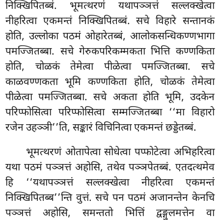
निक्खिपितब्बं. भूमत्थरणं यथापञ्ञत्तं सल्लक्खेत्वा
नीहरित्वा एकमन्तं निक्खिपितब्बं. सचे विहारे सन्तानकं
होति, उल्लोका पठमं ओहारेतब्बं, आलोकसन्धिकण्णभागा
पमज्जितब्बा. सचे गेरुकपरिकम्मकता भित्ति कण्णकिता
होति, चोळकं तेमेत्वा पीळेत्वा पमज्जितब्बा. सचे
काळवण्णकता भूमि कण्णकिता होति, चोळकं तेमेत्वा
पीळेत्वा पमज्जितब्बा. सचे अकता होति भूमि, उदकेन
परिप्फोसित्वा परिप्फोसित्वा सम्मज्जितब्बा ‘‘मा विहारो
रजेन उहञ्ञी’’ति, सङ्कारं विचिनित्वा एकमन्तं छड्डेतब्बं.
भूमत्थरणं ओतापेत्वा सोधेत्वा पप्फोटेत्वा अभिहरित्वा
यथा पठमं पञ्ञत्तं अहोसि, तथेव पञ्ञपेतब्बं. एतदत्थमेव
हि ‘‘यथापञ्ञत्तं सल्लक्खेत्वा नीहरित्वा एकमन्तं
निक्खिपितब्ब’’न्ति वुत्तं. सचे पन पठमं अजानन्तेन केनचि
पञ्ञत्तं अहोसि, समन्ततो भित्तिं द्वङ्गुलमत्तेन वा