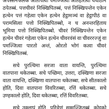
अपस्सेनफलकं ओतापेत्वा पमज्जित्वा अतिहरित्वा यथाठाने
ठपेतब्बं. पत्तचीवरं निक्खिपितब्बं, पत्तं निक्खिपन्तेन एकेन
हत्थेन पत्तं गहेत्वा एकेन हत्थेन हेट्ठामञ्चं वा हेट्ठापीठं वा
परामसित्वा पत्तो निक्खिपितब्बो, न च अनन्तरहिताय
भूमिया पत्तो निक्खिपितब्बो. चीवरं निक्खिपन्तेन एकेन
हत्थेन चीवरं गहेत्वा एकेन हत्थेन चीवरवंसं वा चीवररज्जुं वा
पमज्जित्वा पारतो अन्तं, ओरतो भोगं कत्वा चीवरं
निक्खिपितब्बं.
सचे
पुरत्थिमा सरजा वाता वायन्ति, पुरत्थिमा
वातपाना थकेतब्बा. सचे पच्छिमा, उत्तरा, दक्खिणा सरजा
वाता वायन्ति, दक्खिणा वातपाना थकेतब्बा. सचे सीतकालो
होति, दिवा वातपाना विवरितब्बा, रत्तिं थकेतब्बा. सचे
उण्हकालो होति, दिवा थकेतब्बा, रत्तिं विवरितब्बा.
सचे उक्लापं होति, परिवेणं सम्मज्जितब्बं, कोट्ठको