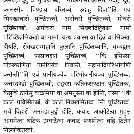
अनज्झावुट्ठं वा पुच्छितब्बं, ‘‘गोचरगामो आसन्ने, उदाहु दूरे,
कालस्सेव पिण्डाय चरितब्बं, उदाहु दिवा’’ति एवं
भिक्खाचारो पुच्छितब्बो, अगोचरो पुच्छितब्बो, गोचरो
पुच्छितब्बो. अगोचरो नाम मिच्छादिट्ठिकानं गामो
परिच्छिन्नभिक्खो वा गामो, यत्थ एकस्स वा द्विन्नं वा भिक्खा
दीयति, सेक्खसम्महानि कुलानि पुच्छितब्बानि, वच्चट्ठानं
पुच्छितब्बं, पस्सावट्ठानं पुच्छितब्बं, ‘‘किं इमिस्सा
पोक्खरणिया पानीयंयेव पिवन्ति, नहानादिपरिभोगम्पि
करोन्ती’’ति एवं पानीयञ्चेव परिभोजनीयञ्च पुच्छितब्बं,
कत्तरदण्डो पुच्छितब्बो, सङ्घस्स कतिकसण्ठानं पुच्छितब्बं,
केसुचि ठानेसु वाळमिगा वा अमनुस्सा वा होन्ति, तस्मा ‘‘कं
कालं पविसितब्बं, कं कालं निक्खमितब्ब’’न्ति पुच्छितब्बं.
सचे विहारो अनज्झावुट्ठो होति, कवाटं आकोटेत्वा मुहुत्तं
आगमेत्वा घटिकं उग्घाटेत्वा कवाटं पणामेत्वा बहि ठितेन
निल्लोकेतब्बो.