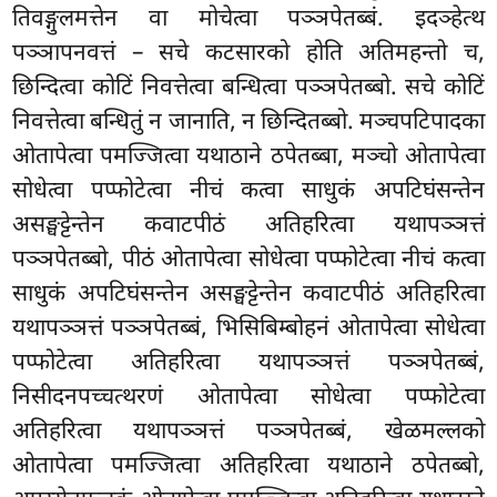
तिवङ्गुलमत्तेन वा मोचेत्वा पञ्ञपेतब्बं. इदञ्हेत्थ
पञ्ञापनवत्तं
– सचे कटसारको होति अतिमहन्तो च,
छिन्दित्वा कोटिं निवत्तेत्वा बन्धित्वा पञ्ञपेतब्बो. सचे कोटिं
निवत्तेत्वा बन्धितुं न जानाति, न छिन्दितब्बो. मञ्चपटिपादका
ओतापेत्वा पमज्जित्वा यथाठाने ठपेतब्बा, मञ्चो ओतापेत्वा
सोधेत्वा पप्फोटेत्वा नीचं कत्वा साधुकं अपटिघंसन्तेन
असङ्घट्टेन्तेन कवाटपीठं अतिहरित्वा यथापञ्ञत्तं
पञ्ञपेतब्बो, पीठं ओतापेत्वा सोधेत्वा पप्फोटेत्वा नीचं कत्वा
साधुकं अपटिघंसन्तेन असङ्घट्टेन्तेन कवाटपीठं अतिहरित्वा
यथापञ्ञत्तं पञ्ञपेतब्बं, भिसिबिम्बोहनं ओतापेत्वा सोधेत्वा
पप्फोटेत्वा अतिहरित्वा यथापञ्ञत्तं पञ्ञपेतब्बं,
निसीदनपच्चत्थरणं ओतापेत्वा सोधेत्वा पप्फोटेत्वा
अतिहरित्वा यथापञ्ञत्तं पञ्ञपेतब्बं, खेळमल्लको
ओतापेत्वा पमज्जित्वा अतिहरित्वा यथाठाने ठपेतब्बो,