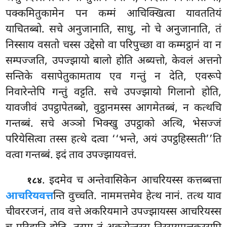
पक्कमितुकामेन पन कम्मं आचिक्खित्वा यावततियं
याचितब्बो. सचे अनुजानाति, साधु, नो चे अनुजानाति, तं
निस्साय वसतो चस्स उद्देसो वा परिपुच्छा वा कम्मट्ठानं वा न
सम्पज्जति, उपज्झायो बालो होति अब्यत्तो, केवलं अत्तनो
सन्तिके वसापेतुकामताय एव गन्तुं न देति, एवरूपे
निवारेन्तेपि गन्तुं वट्टति. सचे उपज्झायो गिलानो होति,
यावजीवं उपट्ठापेतब्बो, वुट्ठानमस्स आगमेतब्बं, न कत्थचि
गन्तब्बं. सचे अञ्ञो भिक्खु उपट्ठाको अत्थि, भेसज्जं
परियेसित्वा तस्स हत्थे दत्वा ‘‘भन्ते, अयं उपट्ठहिस्सती’’ति
वत्वा गन्तब्बं. इदं ताव उपज्झायवत्तं.
. इदमेव च अन्तेवासिकेन आचरियस्स कत्तब्बत्ता
१८४
आचरियवत्त
न्ति वुच्चति. नाममत्तमेव हेत्थ नानं. तत्थ याव
चीवररजनं, ताव वत्ते अकरियमाने उपज्झायस्स आचरियस्स