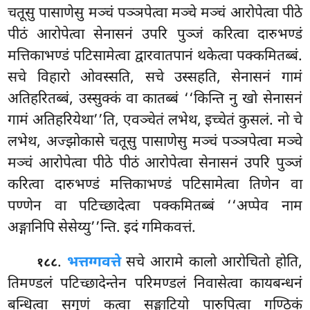
चतूसु पासाणेसु मञ्चं पञ्ञपेत्वा मञ्चे मञ्चं आरोपेत्वा पीठे
पीठं आरोपेत्वा सेनासनं उपरि पुञ्जं करित्वा दारुभण्डं
मत्तिकाभण्डं पटिसामेत्वा द्वारवातपानं थकेत्वा पक्कमितब्बं.
सचे विहारो ओवस्सति, सचे उस्सहति, सेनासनं गामं
अतिहरितब्बं, उस्सुक्कं वा कातब्बं ‘‘किन्ति नु खो सेनासनं
गामं अतिहरियेथा’’ति, एवञ्चेतं लभेथ, इच्चेतं कुसलं. नो चे
लभेथ, अज्झोकासे चतूसु पासाणेसु मञ्चं पञ्ञपेत्वा मञ्चे
मञ्चं आरोपेत्वा पीठे पीठं आरोपेत्वा सेनासनं उपरि पुञ्जं
करित्वा दारुभण्डं मत्तिकाभण्डं पटिसामेत्वा
तिणेन वा
पण्णेन वा पटिच्छादेत्वा पक्कमितब्बं ‘‘अप्पेव नाम
अङ्गानिपि सेसेय्यु’’न्ति. इदं गमिकवत्तं.
.
भत्तग्गवत्ते
सचे आरामे कालो आरोचितो होति,
१८८
तिमण्डलं पटिच्छादेन्तेन परिमण्डलं निवासेत्वा कायबन्धनं
बन्धित्वा सगुणं कत्वा सङ्घाटियो पारुपित्वा गण्ठिकं