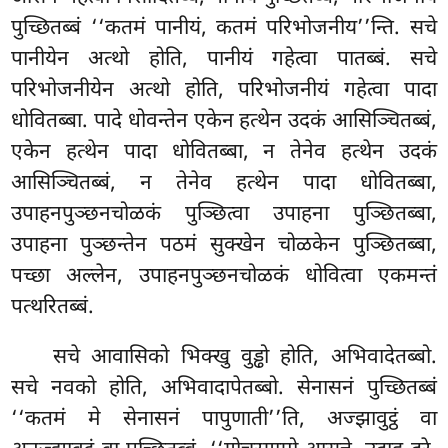
पुच्छितब्बं ‘‘कतमं पानीयं, कतमं परिभोजनीय’’न्ति. सचे
पानीयेन अत्थो होति, पानीयं गहेत्वा पातब्बं. सचे
परिभोजनीयेन अत्थो होति, परिभोजनीयं गहेत्वा पादा
धोवितब्बा. पादे धोवन्तेन एकेन
हत्थेन उदकं आसिञ्चितब्बं,
एकेन हत्थेन पादा धोवितब्बा, न तेनेव हत्थेन उदकं
आसिञ्चितब्बं, न तेनेव हत्थेन पादा धोवितब्बा,
उपाहनपुञ्छनचोळकं पुञ्छित्वा उपाहना पुञ्छितब्बा,
उपाहना पुञ्छन्तेन पठमं सुक्खेन चोळकेन पुञ्छितब्बा,
पच्छा अल्लेन, उपाहनपुञ्छनचोळकं धोवित्वा एकमन्तं
पत्थरितब्बं.
सचे आवासिको भिक्खु वुड्ढो होति, अभिवादेतब्बो.
सचे नवको होति, अभिवादापेतब्बो. सेनासनं पुच्छितब्बं
‘‘कतमं मे सेनासनं पापुणाती’’ति, अज्झावुट्ठं वा