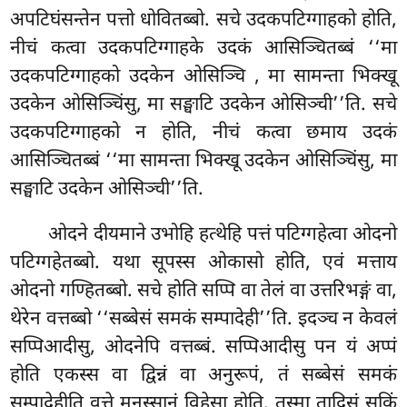
अपटिघंसन्तेन पत्तो धोवितब्बो. सचे उदकपटिग्गाहको होति,
नीचं कत्वा उदकपटिग्गाहके उदकं आसिञ्चितब्बं ‘‘मा
उदकपटिग्गाहको उदकेन ओसिञ्चि
, मा सामन्ता भिक्खू
उदकेन ओसिञ्चिंसु, मा सङ्घाटि उदकेन ओसिञ्ची’’ति. सचे
उदकपटिग्गाहको न होति, नीचं कत्वा छमाय उदकं
आसिञ्चितब्बं ‘‘मा सामन्ता भिक्खू उदकेन ओसिञ्चिंसु, मा
सङ्घाटि उदकेन ओसिञ्ची’’ति.
ओदने दीयमाने उभोहि हत्थेहि पत्तं पटिग्गहेत्वा ओदनो
पटिग्गहेतब्बो. यथा सूपस्स ओकासो होति, एवं मत्ताय
ओदनो गण्हितब्बो. सचे होति सप्पि वा तेलं वा उत्तरिभङ्गं वा,
थेरेन वत्तब्बो ‘‘सब्बेसं समकं सम्पादेही’’ति. इदञ्च न केवलं
सप्पिआदीसु, ओदनेपि वत्तब्बं. सप्पिआदीसु पन यं अप्पं
होति एकस्स वा द्विन्नं वा अनुरूपं, तं सब्बेसं समकं
सम्पादेहीति वुत्ते मनुस्सानं विहेसा होति, तस्मा तादिसं सकिं