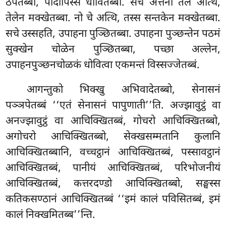
ठपेतब्बा, पादापिस्स धोवितब्बा. सचे अत्तनो तेलं अत्थि,
तेलेन मक्खेतब्बा. नो चे अत्थि, तस्स सन्तकेन मक्खेतब्बा.
सचे उस्सहति, उपाहना पुञ्छितब्बा. उपाहना पुञ्छन्तेन पठमं
सुक्खेन चोळेन पुञ्छितब्बा, पच्छा अल्लेन,
उपाहनपुञ्छनचोळकं धोवित्वा एकमन्तं विस्सज्जेतब्बं.
आगन्तुको भिक्खु अभिवादेतब्बो, सेनासनं
पञ्ञपेतब्बं ‘‘एतं सेनासनं पापुणाती’’ति. अज्झावुट्ठं वा
अनज्झावुट्ठं वा आचिक्खितब्बं, गोचरो आचिक्खितब्बो,
अगोचरो आचिक्खितब्बो, सेक्खसम्मतानि कुलानि
आचिक्खितब्बानि, वच्चट्ठानं आचिक्खितब्बं, पस्सावट्ठानं
आचिक्खितब्बं, पानीयं आचिक्खितब्बं, परिभोजनीयं
आचिक्खितब्बं, कत्तरदण्डो आचिक्खितब्बो, सङ्घस्स
कतिकसण्ठानं आचिक्खितब्बं ‘‘इमं कालं पविसितब्बं, इमं
कालं निक्खमितब्ब’’न्ति.