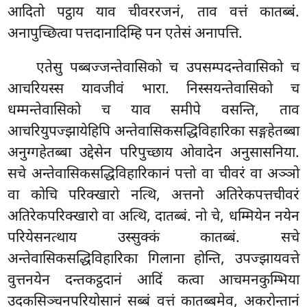
आदितो पट्ठाय याव चीवररजनं, ताव वत्तं कातब्बं.
अनापुच्छित्वा पत्तदानादिम्हि पन एतेसं अनापत्ति.
एतेसु पब्बज्जन्तेवासिको च उपसम्पदन्तेवासिको च
आचरियस्स यावजीवं भारा. निस्सयन्तेवासिको च
धम्मन्तेवासिको च याव समीपे वसन्ति, ताव
आचरियुपज्झायेहिपि अन्तेवासिकसद्धिविहारिका सङ्गहेतब्बा
अनुग्गहेतब्बा उद्देसेन परिपुच्छाय ओवादेन अनुसासनिया.
सचे अन्तेवासिकसद्धिविहारिकानं पत्तो वा चीवरं वा अञ्ञो
वा कोचि परिक्खारो नत्थि, अत्तनो अतिरेकपत्तचीवरं
अतिरेकपरिक्खारो वा अत्थि, दातब्बं. नो चे, धम्मियेन नयेन
परियेसनत्थाय उस्सुक्कं कातब्बं. सचे
अन्तेवासिकसद्धिविहारिका गिलाना होन्ति, उपज्झायवत्ते
वुत्तनयेन दन्तकट्ठदानं आदिं कत्वा आचमनकुम्भिया
उदकसिञ्चनपरियोसानं सब्बं वत्तं कातब्बमेव, अकरोन्तानं