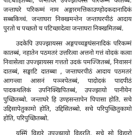
पटिबाहितब्बा, जन्ताघरे उपज्झायस्स परिकम्मं कातब्बं.
जन्ताघरे परिकम्मं नाम अङ्गारमत्तिकाउण्होदकदानादिकं
सब्बकिच्चं. जन्ताघरा निक्खमन्तेन जन्ताघरपीठं आदाय
पुरतो च पच्छतो च पटिच्छादेत्वा जन्ताघरा निक्खमितब्बं.
उदकेपि उपज्झायस्स अङ्गपच्चङ्गघंसनादिकं परिकम्मं
कातब्बं, नहातेन पठमतरं उत्तरित्वा अत्तनो गत्तं वोदकं कत्वा
निवासेत्वा उपज्झायस्स गत्ततो उदकं पमज्जितब्बं, निवासनं
दातब्बं, सङ्घाटि दातब्बा
, जन्ताघरपीठं आदाय पठमतरं
आगन्त्वा आसनं पञ्ञपेतब्बं, पादोदकं पादपीठं
पादकथलिकं उपनिक्खिपितब्बं, उपज्झायो पानीयेन
पुच्छितब्बो. जन्ताघरे हि उण्हसन्तापेन पिपासा होति. सचे
उद्दिसापेतुकामो होति, उद्दिसितब्बो. सचे परिपुच्छितुकामो
होति, परिपुच्छितब्बो.
यस्मिं विहारे उपज्झायो विहरति, सचे सो विहारो