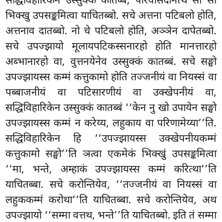
सद्धिविहारिकेन उस्सुक्कं कातब्बं, परिवासदानत्थं सो सो
भिक्खु उपसङ्कमित्वा याचितब्बो. सचे अत्तना पटिबलो होति,
अत्तनाव दातब्बो. नो चे पटिबलो होति, अञ्ञेन दापेतब्बो.
सचे उपज्झायो मूलायपटिकस्सनारहो होति मानत्तारहो
अब्भानारहो वा, वुत्तनयेनेव उस्सुक्कं कातब्बं. सचे सङ्घो
उपज्झायस्स कम्मं कत्तुकामो होति तज्जनीयं वा नियस्सं वा
पब्बाजनीयं वा पटिसारणीयं वा उक्खेपनीयं वा,
सद्धिविहारिकेन उस्सुक्कं कातब्बं ‘‘केन नु खो उपायेन सङ्घो
उपज्झायस्स कम्मं न करेय्य, लहुकाय वा परिणामेय्या’’ति.
सद्धिविहारिकेन हि ‘‘उपज्झायस्स उक्खेपनीयकम्मं
कत्तुकामो सङ्घो’’ति ञत्वा एकमेकं भिक्खुं उपसङ्कमित्वा
‘‘मा, भन्ते, अम्हाकं उपज्झायस्स कम्मं करित्था’’ति
याचितब्बा. सचे करोन्तियेव, ‘‘तज्जनीयं वा नियस्सं वा
लहुककम्मं करोथा’’ति याचितब्बा. सचे करोन्तियेव, अथ
उपज्झायो ‘‘सम्मा वत्तथ, भन्ते’’ति याचितब्बो. इति तं सम्मा