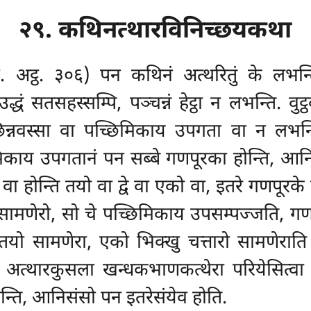
२९. कथिनत्थारविनिच्छयकथा
व. अट्ठ. ३०६) पन कथिनं अत्थरितुं के लभ
ं सतसहस्सम्पि, पञ्चन्नं हेट्ठा न लभन्ति. वुट्
नवस्सा वा पच्छिमिकाय उपगता वा न लभन्ति. ‘
रिमिकाय उपगतानं पन सब्बे गणपूरका होन्ति, आ
वा होन्ति तयो वा द्वे वा एको वा, इतरे गणपूरके 
 सामणेरो, सो चे पच्छिमिकाय उपसम्पज्जति, 
्खू तयो सामणेरा, एको भिक्खु चत्तारो सामणेरा
अत्थारकुसला खन्धकभाणकत्थेरा परियेसित्वा आ
्सन्ति, आनिसंसो पन इतरेसंयेव होति.