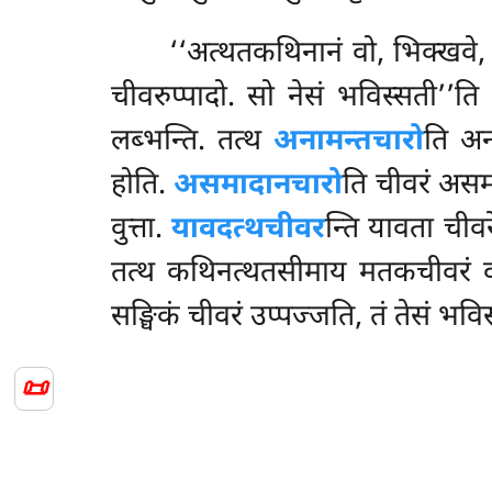
‘‘अत्थतकथिनानं
वो, भिक्खवे
चीवरुप्पादो. सो नेसं भविस्सती’’
लब्भन्ति. तत्थ
अनामन्तचारो
ति अना
होति.
असमादानचारो
ति चीवरं असम
वुत्ता.
यावदत्थचीवर
न्ति यावता चीवर
तत्थ कथिनत्थतसीमाय मतकचीवरं वा हो
सङ्घिकं चीवरं उप्पज्जति, तं तेसं भवि
📜