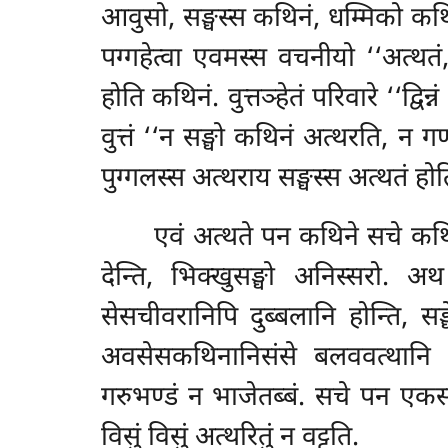
आवुसो, सङ्घस्स कथिनं, धम्मिको कथिन
पग्गहेत्वा एवमस्स वचनीयो ‘‘अत्थतं
होति कथिनं. वुत्तञ्हेतं परिवारे ‘‘द्
वुत्तं ‘‘न सङ्घो कथिनं अत्थरति, न
पुग्गलस्स अत्थराय सङ्घस्स
अत्थतं हो
एवं अत्थते पन कथिने सचे कथि
देन्ति, भिक्खुसङ्घो अनिस्सरो. अ
सेसचीवरानिपि दुब्बलानि होन्ति, सङ
अवसेसकथिनानिसंसे बलववत्थानि व
गरुभण्डं न भाजेतब्बं. सचे पन एकसीम
विसुं विसुं अत्थरितुं न वट्टति.