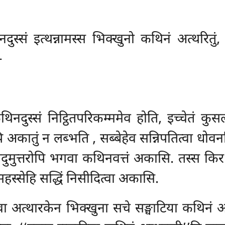
िनदुस्सं इत्थन्नामस्स भिक्खुनो कथिनं अत्थरितुं
–
िनदुस्सं निट्ठितपरिकम्ममेव होति, इच्चेतं कुसल
नपि अकातुं न लब्भति
, सब्बेहेव सन्निपतित्वा धोव
े पदुमुत्तरोपि भगवा कथिनवत्तं अकासि. तस्स क
सहस्सेहि सद्धिं निसीदित्वा अकासि.
ा अत्थारकेन भिक्खुना सचे सङ्घाटिया कथिनं अत