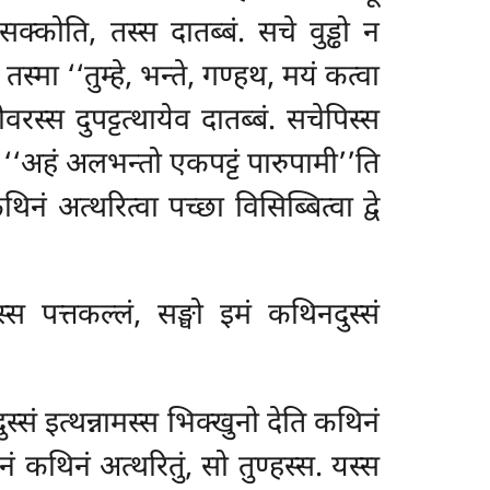
 सक्कोति, तस्स दातब्बं. सचे वुड्ढो न
्मा ‘‘तुम्हे, भन्ते, गण्हथ, मयं कत्वा
वरस्स दुपट्टत्थायेव दातब्बं. सचेपिस्स
 ‘‘अहं अलभन्तो एकपट्टं पारुपामी’’ति
नं अत्थरित्वा पच्छा विसिब्बित्वा द्वे
घस्स पत्तकल्लं, सङ्घो इमं कथिनदुस्सं
दुस्सं इत्थन्नामस्स भिक्खुनो देति कथिनं
ं कथिनं अत्थरितुं, सो तुण्हस्स. यस्स