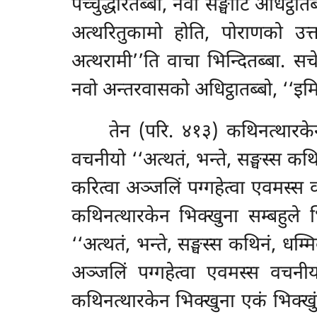
पच्चुद्धरितब्बा, नवा सङ्घाटि अधिट्ठा
अत्थरितुकामो होति, पोराणको उत्तरास
अत्थरामी’’ति वाचा भिन्दितब्बा. स
नवो अन्तरवासको अधिट्ठातब्बो, ‘‘इम
तेन (परि. ४१३) कथिनत्थारकेन 
वचनीयो ‘‘अत्थतं, भन्ते, सङ्घस्स क
करित्वा अञ्जलिं पग्गहेत्वा एवमस्स
कथिनत्थारकेन भिक्खुना सम्बहुले भि
‘‘अत्थतं, भन्ते, सङ्घस्स कथिनं, धम्
अञ्जलिं पग्गहेत्वा एवमस्स वचनीय
कथिनत्थारकेन भिक्खुना एकं भिक्खुं 