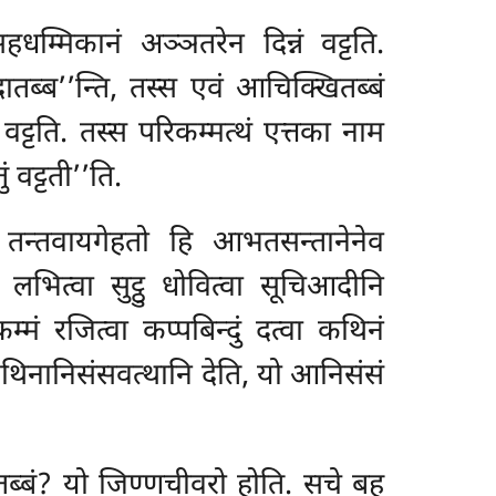
हधम्मिकानं अञ्ञतरेन दिन्नं वट्टति.
तब्ब’’न्ति, तस्स एवं आचिक्खितब्बं
वट्टति. तस्स परिकम्मत्थं एत्तका नाम
ं वट्टती’’ति.
ं. तन्तवायगेहतो हि आभतसन्तानेनेव
ित्वा सुट्ठु धोवित्वा सूचिआदीनि
्मं रजित्वा कप्पबिन्दुं दत्वा कथिनं
थिनानिसंसवत्थानि देति, यो आनिसंसं
तब्बं? यो जिण्णचीवरो होति. सचे बहू