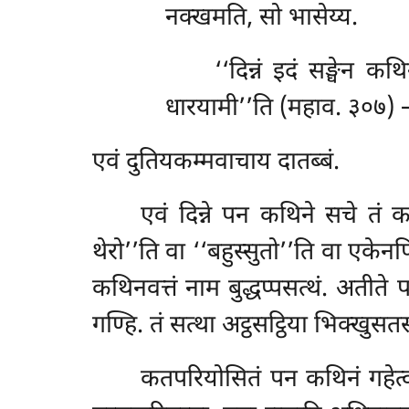
नक्खमति, सो भासेय्य.
‘‘दिन्नं इदं सङ्घेन कथ
धारयामी’’ति (महाव. ३०७) 
एवं दुतियकम्मवाचाय दातब्बं.
एवं दिन्ने पन कथिने सचे तं कथ
थेरो’’ति वा ‘‘बहुस्सुतो’’ति वा एके
कथिनवत्तं नाम बुद्धप्पसत्थं. अतीत
गण्हि. तं सत्था अट्ठसट्ठिया भिक्खुसत
कतपरियोसितं पन कथिनं गहेत्व