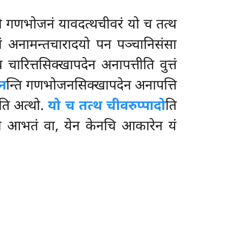
रो गणभोजनं यावदत्थचीवरं यो च तत्थ
नं अनामन्तचारादयो पन पञ्चानिसंसा
चारित्तसिक्खापदेन अनापत्तीति वुत्तं
न
न्ति गणभोजनसिक्खापदेन अनापत्ति
ीति अत्थो.
यो च तत्थ चीवरुप्पादो
ति
पादेन आभतं वा, येन केनचि आकारेन यं