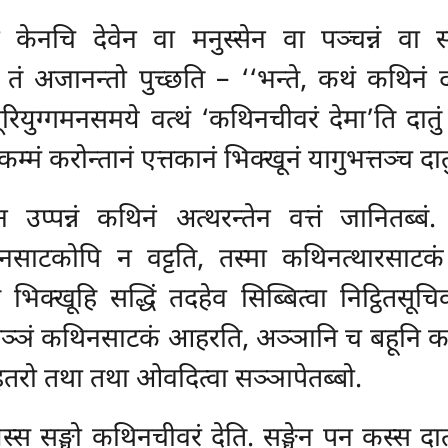
ेन केनचि देवेन वा मनुस्सेन वा पञ्चन्नं वा स
तं अजानन्तो पुच्छति – ‘‘भन्ते, कथं कथिनं दा
रियुग्गमनसमये वत्थं ‘कथिनचीवरं देमा’ति दातुं 
कम्मं करोन्तानं एत्तकानं भिक्खूनं यागुभत्तञ्च दातु
 उप्पन्नं कथिनं अत्थरन्तेन वत्तं जानितब्ब
ाटकोपि न वट्टति, तस्मा कथिनत्थारसाटकं लभ
िक्खूहि सद्धिं तदहेव सिब्बित्वा निट्ठितसूचिकम
ेव अञ्ञं कथिनसाटकं आहरति, अञ्ञानि च
बहूनि क
. इतरो तथा तथा ओवदित्वा सञ्ञापेतब्बो.
्स सङ्घो कथिनचीवरं देति. सङ्घेन पन कस्स दा