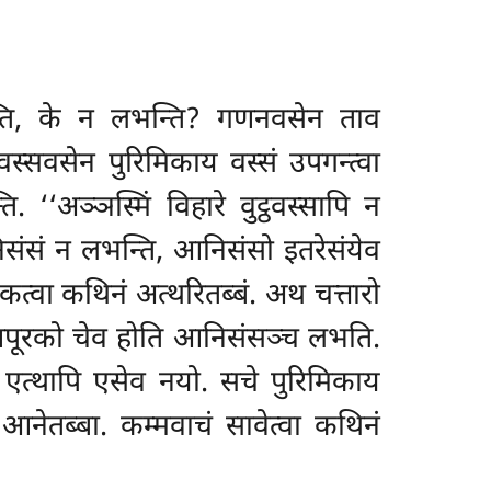
न्ति, के न लभन्ति? गणनवसेन ताव
ठवस्सवसेन पुरिमिकाय वस्सं उपगन्त्वा
‘अञ्ञस्मिं विहारे वुट्ठवस्सापि न
निसंसं न लभन्ति, आनिसंसो इतरेसंयेव
कत्वा कथिनं अत्थरितब्बं. अथ चत्तारो
गणपूरको चेव होति आनिसंसञ्च लभति.
ति एत्थापि एसेव नयो. सचे पुरिमिकाय
नेतब्बा. कम्मवाचं सावेत्वा कथिनं