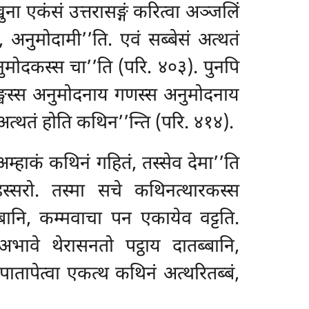
ा एकंसं उत्तरासङ्गं करित्वा अञ्जलिं
 अनुमोदामी’’ति. एवं सब्बेसं अत्थतं
च अनुमोदकस्स चा’’ति (परि. ४०३). पुनपि
 सङ्घस्स अनुमोदनाय गणस्स अनुमोदनाय
अत्थतं होति कथिन’’न्ति (परि. ४१४).
हाकं कथिनं गहितं, तस्सेव देमा’’ति
 इस्सरो. तस्मा सचे कथिनत्थारकस्स
ब्बानि, कम्मवाचा पन एकायेव वट्टति.
ावे थेरासनतो पट्ठाय दातब्बानि,
पातापेत्वा एकत्थ कथिनं अत्थरितब्बं,