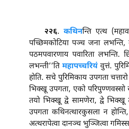
२२६
.
कथिन
न्ति
एत्थ (महा
पच्छिमकोटिया पञ्च जना लभन्ति, उद्ध
पठमपवारणाय पवारिता लभन्ति. छिन्
लभन्ती’’ति
महापच्चरियं
वुत्तं. पु
होति. सचे पुरिमिकाय उपगता चत्तारो 
भिक्खू उपगता, एको परिपुण्णवस्सो
तयो भिक्खू द्वे सामणेरा, द्वे भिक
उपगता कथिनत्थारकुसला न होन्ति, 
अत्थरापेत्वा दानञ्च भुञ्जित्वा गमिस