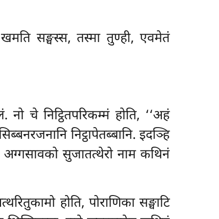
, खमति सङ्घस्स, तस्मा तुण्ही, एवमेतं
ं. नो चे निट्ठितपरिकम्मं होति, ‘‘अहं
नसिब्बनरजनानि निट्ठापेतब्बानि. इदञ्हि
िर अग्गसावको सुजातत्थेरो नाम कथिनं
्थरितुकामो होति, पोराणिका सङ्घाटि