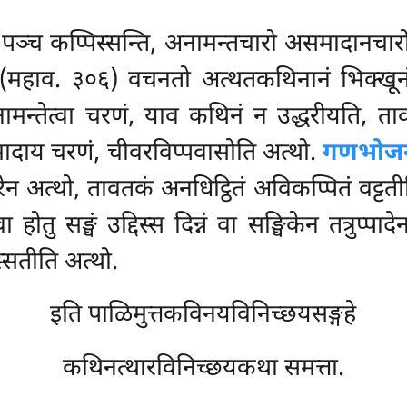
, पञ्च कप्पिस्सन्ति, अनामन्तचारो असमादानचा
ति (महाव. ३०६) वचनतो अत्थतकथिनानं भिक्खू
मन्तेत्वा चरणं, याव कथिनं न उद्धरीयति, ताव 
ादाय चरणं, चीवरविप्पवासोति अत्थो.
गणभोज
ेन अत्थो, तावतकं अनधिट्ठितं अविकप्पितं वट्टत
तु सङ्घं उद्दिस्स दिन्नं वा सङ्घिकेन तत्रुप्
स्सतीति अत्थो.
इति पाळिमुत्तकविनयविनिच्छयसङ्गहे
कथिनत्थारविनिच्छयकथा समत्ता.