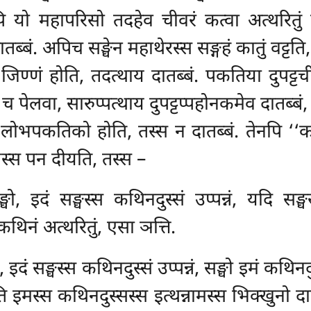
ेसुपि यो महापरिसो तदहेव चीवरं कत्वा अत्थरितुं
ं. अपिच सङ्घेन महाथेरस्स सङ्गहं कातुं वट्टति, तस
ं जिण्णं होति, तदत्थाय दातब्बं. पकतिया दुपट्टची
पेलवा, सारुप्पत्थाय दुपट्टप्पहोनकमेव दातब्बं,
पन लोभपकतिको होति, तस्स न दातब्बं. तेनपि ‘‘कथि
यस्स पन दीयति, तस्स –
ङ्घो, इदं सङ्घस्स कथिनदुस्सं उप्पन्नं, यदि सङ्
 कथिनं अत्थरितुं, एसा ञत्ति.
घो, इदं सङ्घस्स कथिनदुस्सं उप्पन्नं, सङ्घो इमं कथिन
 इमस्स कथिनदुस्सस्स इत्थन्नामस्स भिक्खुनो दान