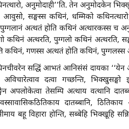
त्थारो, अनुमोदाही’’ति. तेन अनुमोदकेन भिक्खुन
, आवुसो, सङ्घस्स कथिनं, धम्मिको कथिनत्थारो,
विन्नं पुग्गलानं अत्थतं होति कथिनं अत्थारकस्स 
 गणो कथिनं अत्थरति, पुग्गलो कथिनं अत्थरति,
ति कथिनं, गणस्स अत्थतं होति कथिनं, पुग्गलस्स 
नचीवरेन सद्धिं आभतं आनिसंसं दायका ‘‘येन अम्
थ अविचारेत्वाव दत्वा गच्छन्ति, भिक्खुसङ्घो
्घेन अपलोकेत्वा तेसम्पि अत्थाय वत्थानि दात
स्सावासिकठितिकाय दातब्बानि, ठितिकाय अभ
ाय बहू विहारा होन्ति, सब्बेहि भिक्खूहि सन्नि