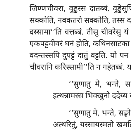
जिण्णचीवरा, वुड्ढस्स दातब्बं. वुड्ढ
सक्कोति, नवकतरो सक्कोति, तस्स दातब्ब
दस्सामा’’ति वत्तब्बं. तीसु चीवरेसु य
एकपट्टचीवरं घनं होति, कथिनसाटका च 
वदन्तस्सपि दुपट्टं दातुं वट्टति. यो 
चीवरानि करिस्सामी’’ति न गहेतब्बं. 
‘‘सुणातु मे, भन्ते, स
इत्थन्नामस्स भिक्खुनो ददेय्य
‘‘सुणातु
मे, भन्ते, सङ्
अत्थरितुं, यस्सायस्मतो खमति