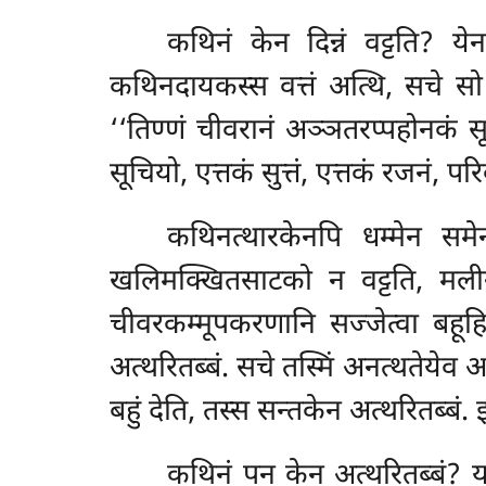
कथिनं
केन दिन्नं वट्टति? य
कथिनदायकस्स वत्तं अत्थि, सचे सो 
‘‘तिण्णं चीवरानं अञ्ञतरप्पहोनकं सू
सूचियो, एत्तकं सुत्तं, एत्तकं रजनं, परि
कथिनत्थारकेनपि धम्मेन समेन
खलिमक्खितसाटको न वट्टति, मलीनस
चीवरकम्मूपकरणानि सज्जेत्वा बहूहि भ
अत्थरितब्बं. सचे तस्मिं अनत्थतेय
बहुं देति, तस्स सन्तकेन अत्थरितब्बं
कथिनं पन केन अत्थरितब्बं? यस