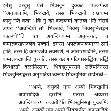
इमेसु
वत्थूसु येसं भिक्खूनं दुक्कटं पञ्ञपेत्वा
‘‘अनुजानामि, भिक्खवे, तस्स भिक्खुनो दण्डकम्मं
कातु’’न्ति वत्वा ‘‘किं नु खो दण्डकम्मं कातब्ब’’न्ति संसये
उप्पन्ने ‘‘अवन्दियो सो, भिक्खवे, भिक्खु भिक्खुनिसङ्घेन
कातब्बो’’ति एवं अवन्दियकम्मं अनुञ्ञातं, तं
कम्मलक्खणञ्ञेव पञ्चमं, इमस्स अपलोकनकम्मस्स ठानं
होति. तस्स हि कम्मञ्ञेव लक्खणं, न ओसारणादीनि, तस्मा
कम्मलक्खणन्ति वुच्चति. तस्स करणं पटिप्पस्सद्धिया सद्धिं
वित्थारतो दस्सयिस्साम. भिक्खुनुपस्सये सन्निपतितस्स
भिक्खुनिसङ्घस्स अनुमतिया ब्यत्ताय भिक्खुनिया सावेतब्बं –
‘‘अय्ये, असुको नाम अय्यो भिक्खुनीनं
अपासादिकं दस्सेति, एतस्स अय्यस्स
अवन्दियकरणं रुच्चती’’ति भिक्खुनिसङ्घं पुच्छामि.
‘अय्ये, असुको नाम अय्यो भिक्खुनीनं अपासादिकं