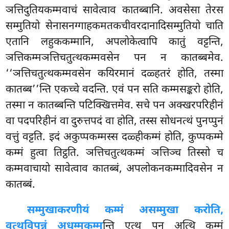
ञत्तिदुतियकम्मवाचं सावेत्वाव कातब्बानि. अवसेसा तेरस
सम्मुतियो सेनासनग्गाहकमतकचीवरदानादिसम्मुतियो चाति
एतानि लहुककम्मानि, अपलोकेत्वापि कातुं वट्टन्ति,
ञत्तिकम्मञत्तिचतुत्थकम्मवसेन पन न कातब्बमेव.
‘‘ञत्तिचतुत्थकम्मवसेन कयिरमानं दळ्हतरं होति, तस्मा
कातब्ब’’न्ति एकच्चे वदन्ति. एवं पन सति कम्मसङ्करो होति,
तस्मा न कातब्बन्ति पटिक्खित्तमेव. सचे पन अक्खरपरिहीनं
वा पदपरिहीनं वा दुरुत्तपदं वा होति, तस्स सोधनत्थं पुनप्पुनं
वत्तुं वट्टति. इदं अकुप्पकम्मस्स दळ्हीकम्मं होति, कुप्पकम्मे
कम्मं हुत्वा तिट्ठति. ञत्तिचतुत्थकम्मं ञत्तिञ्च तिस्सो च
कम्मवाचायो सावेत्वाव कातब्बं, अपलोकनकम्मादिवसेन न
कातब्बं.
सम्मुखाकरणीयं कम्मं असम्मुखा करोति,
वत्थुविपन्नं अधम्मकम्म
न्ति एत्थ पन अत्थि कम्मं