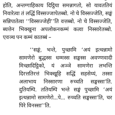
होति, अन्तग्गाहिकाय दिट्ठिया समन्नागतो, सो यावततियं
निवारेत्वा तं लद्धिं विस्सज्जापेतब्बो. नो चे विस्सज्जेति, सङ्घं
सन्निपातेत्वा ‘‘विस्सज्जेही’’ति वत्तब्बो. नो चे विस्सज्जेति,
ब्यत्तेन भिक्खुना अपलोकनकम्मं कत्वा निस्सारेतब्बो.
एवञ्च पन कम्मं कातब्बं –
‘‘सङ्घं, भन्ते, पुच्छामि ‘अयं इत्थन्नामो
सामणेरो बुद्धस्स धम्मस्स सङ्घस्स अवण्णवादी
मिच्छादिट्ठिको, यं अञ्ञे सामणेरा लभन्ति
दिरत्ततिरत्तं भिक्खूहि सद्धिं सहसेय्यं, तस्सा
अलाभाय निस्सारणा रुच्चति सङ्घस्सा’ति.
दुतियम्पि. ततियम्पि भन्ते सङ्घं पुच्छामि ‘अयं
इत्थन्नामो सामणेरो…पे… रुच्चति सङ्घस्सा’ति, चर
पिरे विनस्सा’’ति.