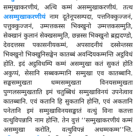
सम्मुखाकरणीयं, अत्थि कम्मं असम्मुखाकरणीयं. तत्थ
असम्मुखाकरणीयं
नाम दूतेनूपसम्पदा, पत्तनिक्कुज्जनं,
पत्तुक्कुज्जनं, उम्मत्तकस्स भिक्खुनो उम्मत्तकसम्मुति,
सेक्खानं कुलानं सेक्खसम्मुति, छन्नस्स भिक्खुनो ब्रह्मदण्डो,
देवदत्तस्स पकासनीयकम्मं, अपसादनीयं दस्सेन्तस्स
भिक्खुनो भिक्खुनिसङ्घेन कातब्बं अवन्दियकम्मन्ति अट्ठविधं
होति. इदं अट्ठविधम्पि कम्मं असम्मुखा कतं सुकतं होति
अकुप्पं, सेसानि सब्बकम्मानि सम्मुखा एव कातब्बानि.
सङ्घसम्मुखता धम्मसम्मुखता विनयसम्मुखता
पुग्गलसम्मुखताति इमं चतुब्बिधं सम्मुखाविनयं उपनेत्वाव
कातब्बानि. एवं कतानि हि सुकतानि होन्ति, एवं अकतानि
पनेतानि इमं सम्मुखाविनयसङ्खातं वत्थुं विना कतत्ता
वत्थुविपन्नानि नाम होन्ति. तेन वुत्तं ‘‘सम्मुखाकरणीयं कम्मं
असम्मुखा करोति, वत्थुविपन्नं अधम्मकम्म’’न्ति.