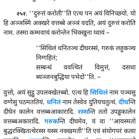
. ‘‘दुरुत्तं करोती’’ति एत्थ पन अयं विनिच्छयो. यो
२५२
हि अञ्ञस्मिं अक्खरे वत्तब्बे अञ्ञं वदति, अयं दुरुत्तं करोति
नाम. तस्मा कम्मवाचं करोन्तेन भिक्खुना य्वायं –
‘‘सिथिलं धनितञ्च दीघरस्सं, गरुकं लहुकञ्च
निग्गहितं;
सम्बन्धं ववत्थितं विमुत्तं, दसधा
ब्यञ्जनबुद्धिया पभेदो’’ति. –
वुत्तो, अयं सुट्ठु उपलक्खेतब्बो. एत्थ हि
सिथिलं
नाम पञ्चसु
वग्गेसु पठमततियं.
धनितं
नाम तेस्वेव दुतियचतुत्थं.
दीघ
न्ति
दीघेन कालेन वत्तब्बआकारादि.
रस्स
न्ति ततो उपड्ढकालेन
वत्तब्बअकारादि.
गरुक
न्ति दीघमेव, यं वा ‘‘आयस्मतो
बुद्धरक्खितत्थेरस्स यस्स नक्खमती’’ति एवं संयोगपरं कत्वा