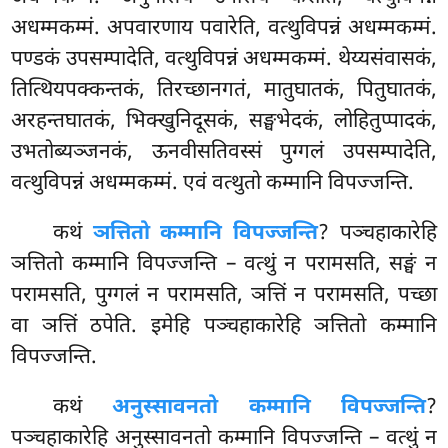
अधम्मकम्मं. अपवारणाय पवारेति, वत्थुविपन्नं अधम्मकम्मं.
पण्डकं उपसम्पादेति, वत्थुविपन्नं अधम्मकम्मं. थेय्यसंवासकं,
तित्थियपक्कन्तकं, तिरच्छानगतं, मातुघातकं, पितुघातकं,
अरहन्तघातकं, भिक्खुनिदूसकं, सङ्घभेदकं, लोहितुप्पादकं,
उभतोब्यञ्जनकं, ऊनवीसतिवस्सं पुग्गलं उपसम्पादेति,
वत्थुविपन्नं अधम्मकम्मं. एवं वत्थुतो कम्मानि विपज्जन्ति.
कथं
ञत्तितो कम्मानि विपज्जन्ति
? पञ्चहाकारेहि
ञत्तितो कम्मानि विपज्जन्ति – वत्थुं न परामसति, सङ्घं न
परामसति, पुग्गलं न परामसति, ञत्तिं न परामसति, पच्छा
वा ञत्तिं ठपेति. इमेहि पञ्चहाकारेहि ञत्तितो कम्मानि
विपज्जन्ति.
कथं
अनुस्सावनतो कम्मानि विपज्जन्ति
?
पञ्चहाकारेहि अनुस्सावनतो कम्मानि विपज्जन्ति – वत्थुं न