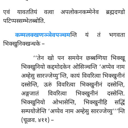
एवं यावततियं वत्वा अपलोकनकम्मेनेव ब्रह्मदण्डो
पटिप्पस्सम्भेतब्बोति.
कम्मलक्खणञ्ञेव
पञ्चम
न्ति यं तं भगवता
भिक्खुनिक्खन्धके –
‘‘तेन खो पन समयेन छब्बग्गिया भिक्खू
भिक्खुनियो कद्दमोदकेन ओसिञ्चन्ति ‘अप्पेव नाम
अम्हेसु सारज्जेय्यु’न्ति, कायं विवरित्वा भिक्खुनीनं
दस्सेन्ति, ऊरुं विवरित्वा भिक्खुनीनं दस्सेन्ति,
अङ्गजातं विवरित्वा भिक्खुनीनं दस्सेन्ति.
भिक्खुनियो ओभासेन्ति, भिक्खुनीहि सद्धिं
सम्पयोजेन्ति ‘अप्पेव नाम अम्हेसु सारज्जेय्यु’’’न्ति
(चूळव. ४११) –