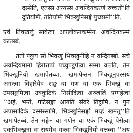
दस्सेति, एतस्स अय्यस्स अवन्दियकरणं रुच्चती’ति
दुतियम्पि. ततियम्पि भिक्खुनिसङ्घं पुच्छामी’’ति.
एवं तिक्खत्तुं सावेत्वा अपलोकनकम्मेन अवन्दियकम्मं
कातब्बं.
ततो पट्ठाय सो भिक्खु भिक्खुनीहि न वन्दितब्बो. सचे
अवन्दियमानो हिरोत्तप्पं पच्चुपट्ठपेत्वा सम्मा वत्तति, तेन
भिक्खुनियो खमापेतब्बा. खमापेन्तन भिक्खुनुपस्सयं
अगन्त्वा विहारेयेव सङ्घं वा गणं वा एकं भिक्खुं वा
उपसङ्कमित्वा उक्कुटिकं निसीदित्वा अञ्जलिं पग्गहेत्वा
‘‘अहं, भन्ते, पटिसङ्खा आयतिं संवरे तिट्ठामि, न पुन
अपासादिकं दस्सेस्सामि, भिक्खुनिसङ्घो मय्हं खमतू’’ति
खमापेतब्बं. तेन सङ्घेन वा गणेन वा एकं भिक्खुं पेसेत्वा
एकभिक्खुना वा सयमेव गन्त्वा भिक्खुनियो वत्तब्बा ‘‘अयं