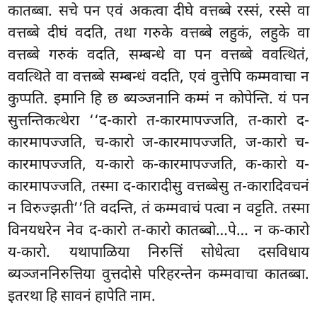
कातब्बा. सचे पन एवं अकत्वा दीघे वत्तब्बे रस्सं, रस्से वा
वत्तब्बे दीघं वदति, तथा गरुके वत्तब्बे लहुकं, लहुके वा
वत्तब्बे गरुकं वदति, सम्बन्धे वा पन वत्तब्बे ववत्थितं,
ववत्थिते वा वत्तब्बे सम्बन्धं वदति, एवं वुत्तेपि कम्मवाचा न
कुप्पति. इमानि हि छ ब्यञ्जनानि कम्मं न कोपेन्ति. यं पन
सुत्तन्तिकत्थेरा ‘‘द-कारो त-कारमापज्जति, त-कारो द-
कारमापज्जति, च-कारो ज-कारमापज्जति, ज-कारो च-
कारमापज्जति, य-कारो क-कारमापज्जति, क-कारो य-
कारमापज्जति, तस्मा द-कारादीसु वत्तब्बेसु त-कारादिवचनं
न विरुज्झती’’ति वदन्ति, तं कम्मवाचं पत्वा न वट्टति. तस्मा
विनयधरेन नेव द-कारो त-कारो कातब्बो…पे… न क-कारो
य-कारो. यथापाळिया निरुत्तिं सोधेत्वा दसविधाय
ब्यञ्जननिरुत्तिया वुत्तदोसे परिहरन्तेन कम्मवाचा कातब्बा.
इतरथा हि सावनं हापेति नाम.