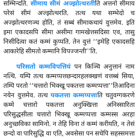
सम्भिन्दति.
सीमाय सीमं अज्झोत्थरती
ति अत्तनो सीमाय
परेसं सीमं अज्झोत्थरति. तत्थ यथा सम्भेदो च
अज्झोत्थरणञ्च होति, तं सब्बं सीमाकथायं वुत्तमेव. इति
इमा एकादसपि सीमा असीमा गामखेत्तसदिसा एव, तासु
निसीदित्वा कतं कम्मं कुप्पति. तेन वुत्तं ‘‘इमेहि एकादसहि
आकारेहि सीमतो कम्मानि विपज्जन्ती’’ति.
परिसतो कम्मविपत्तियं
पन किञ्चि अनुत्तानं नाम
नत्थि. यम्पि तत्थ कम्मप्पत्तछन्दारहलक्खणं वत्तब्बं सिया,
तम्पि परतो ‘‘चत्तारो भिक्खू पकतत्ता कम्मप्पत्ता’’तिआदिना
नयेन वुत्तमेव. तत्थ
पकतत्ता कम्मप्पत्ता
ति चतुवग्गकरणे
कम्मे चत्तारो पकतत्ता अनुक्खित्ता अनिस्सारिता
परिसुद्धसीला चत्तारो भिक्खू कम्मप्पत्ता कम्मस्स अरहा
अनुच्छविका सामिनो. न तेहि विना तं कम्मं करीयति, न तेसं
छन्दो वा पारिसुद्धि वा एति, अवसेसा पन सचेपि सहस्समत्ता