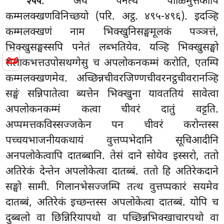
. अयं पनेत्थ पाळिमुत्तकोपि
२५५
कम्मलक्खणविनिच्छयो (परि. अट्ठ. ४९५-४९६). इदञ्हि
कम्मलक्खणं नाम भिक्खुनिसङ्घमूलकं पञ्ञत्तं,
भिक्खुसङ्घस्सपि पनेतं लब्भतियेव. यञ्हि भिक्खुसङ्घो
📜
सलाकभत्तउपोसथग्गेसु च अपलोकनकम्मं करोति, एतम्पि
कम्मलक्खणमेव. अच्छिन्नचीवरजिण्णचीवरनट्ठचीवरानञ्हि
सङ्घं सन्निपातेत्वा ब्यत्तेन भिक्खुना यावततियं सावेत्वा
अपलोकनकम्मं कत्वा चीवरं दातुं वट्टति.
अप्पमत्तकविस्सज्जकेन पन चीवरं करोन्तस्स
पच्चयभाजनीयकथायं वुत्तप्पभेदानि सूचिआदीनि
अनपलोकेत्वापि दातब्बानि. तेसं दाने सोयेव इस्सरो, ततो
अतिरेकं देन्तेन अपलोकेत्वा दातब्बं. ततो हि अतिरेकदाने
सङ्घो सामी. गिलानभेसज्जम्पि तत्थ वुत्तप्पकारं सयमेव
दातब्बं, अतिरेकं इच्छन्तस्स अपलोकेत्वा दातब्बं. योपि च
दुब्बलो वा छिन्निरियापथो वा पच्छिन्नभिक्खाचारपथो वा