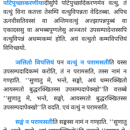
पटिपुच्छाकरणीया
दीसुपि पटिपुच्छादिकरणमेव वत्थु, तं
वत्थुं विना कतत्ता तेसम्पि वत्थुविपन्नता वेदितब्बा. अपिच
ऊनवीसतिवस्सं वा अन्तिमवत्थुं अज्झापन्नपुब्बं वा
एकादससु
वा अभब्बपुग्गलेसु अञ्ञतरं उपसम्पादेन्तस्सपि
वत्थुविपन्नं अधम्मकम्मं होति. अयं वत्थुतो कम्मविपत्तियं
विनिच्छयो.
ञत्तितो विपत्तियं
पन
वत्थुं न परामसती
ति यस्स
उपसम्पदादिकम्मं करोति, तं न परामसति, तस्स नामं न
गण्हाति. ‘‘सुणातु मे, भन्ते, सङ्घो, अयं धम्मरक्खितो
आयस्मतो बुद्धरक्खितस्स उपसम्पदापेक्खो’’ति वत्तब्बे
‘‘सुणातु मे, भन्ते, सङ्घो, आयस्मतो बुद्धरक्खितस्स
उपसम्पदापेक्खो’’ति वदति. एवं वत्थुं न परामसति.
सङ्घं न परामसती
ति सङ्घस्स नामं न गण्हाति. ‘‘सुणातु