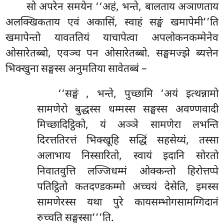
सो अपरेन समयेन ‘‘अहं, भन्ते, बालताय अञाणताय
अलक्खिकताय एवं अकासिं, स्वाहं सङ्घं खमापेमी’’ति
खमापेन्तो यावततियं याचापेत्वा अपलोकनकम्मेनेव
ओसारेतब्बो, एवञ्च पन ओसारेतब्बो. सङ्घमज्झे ब्यत्तेन
भिक्खुना सङ्घस्स अनुमतिया सावेतब्बं –
‘‘सङ्घं
, भन्ते, पुच्छामि ‘अयं इत्थन्नामो
सामणेरो बुद्धस्स धम्मस्स सङ्घस्स अवण्णवादी
मिच्छादिट्ठिको, यं अञ्ञे सामणेरा लभन्ति
दिरत्ततिरत्तं भिक्खूहि सद्धिं सहसेय्यं, तस्सा
अलाभाय निस्सारितो, स्वायं इदानि सोरतो
निवातवुत्ति लज्जिधम्मं ओक्कन्तो हिरोत्तप्पे
पतिट्ठितो कतदण्डकम्मो अच्चयं देसेति, इमस्स
सामणेरस्स यथा पुरे कायसम्भोगसामग्गिदानं
रुच्चति सङ्घस्सा’’’ति.