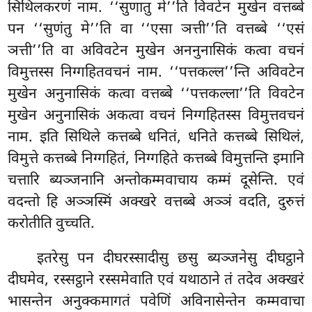
सिथिलकरणं नाम. ‘‘सुणातु मे’’ति विवटेन मुखेन वत्तब्बे
पन ‘‘सुणंतु मे’’ति वा ‘‘एसा ञत्ती’’ति वत्तब्बे ‘‘एसं
ञत्ती’’ति वा अविवटेन मुखेन अननुनासिकं कत्वा वचनं
विमुत्तस्स निग्गहितवचनं नाम. ‘‘पत्तकल्ल’’न्ति अविवटेन
मुखेन अनुनासिकं कत्वा वत्तब्बे ‘‘पत्तकल्ला’’ति विवटेन
मुखेन अनुनासिकं अकत्वा वचनं निग्गहितस्स विमुत्तवचनं
नाम. इति सिथिले कत्तब्बे धनितं, धनिते कत्तब्बे सिथिलं,
विमुत्ते कत्तब्बे निग्गहितं, निग्गहिते कत्तब्बे विमुत्तन्ति इमानि
चत्तारि ब्यञ्जनानि अन्तोकम्मवाचाय कम्मं दूसेन्ति. एवं
वदन्तो हि अञ्ञस्मिं अक्खरे वत्तब्बे अञ्ञं वदति, दुरुत्तं
करोतीति वुच्चति.
इतरेसु पन दीघरस्सादीसु छसु ब्यञ्जनेसु दीघट्ठाने
दीघमेव, रस्सट्ठाने रस्समेवाति एवं यथाठाने तं तदेव अक्खरं
भासन्तेन अनुक्कमागतं पवेणिं अविनासेन्तेन कम्मवाचा