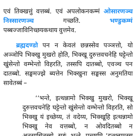
एवं
तिक्खत्तुं वत्तब्बं. एवं अपलोकनकम्मं
ओसारणञ्च
निस्सारणञ्च
गच्छति.
भण्डुकम्मं
पब्बज्जाविनिच्छयकथाय वुत्तमेव.
ब्रह्मदण्डो
पन न केवलं छन्नस्सेव पञ्ञत्तो, यो
अञ्ञोपि भिक्खु मुखरो होति, भिक्खू दुरुत्तवचनेहि घट्टेन्तो
खुंसेन्तो वम्भेन्तो विहरति, तस्सपि दातब्बो, एवञ्च पन
दातब्बो. सङ्घमज्झे ब्यत्तेन भिक्खुना सङ्घस्स अनुमतिया
सावेतब्बं –
‘‘भन्ते, इत्थन्नामो भिक्खु मुखरो, भिक्खू
दुरुत्तवचनेहि घट्टेन्तो खुंसेन्तो वम्भेन्तो विहरति, सो
भिक्खु यं इच्छेय्य, तं वदेय्य, भिक्खूहि इत्थन्नामो
भिक्खु नेव वत्तब्बो, न ओवदितब्बो न