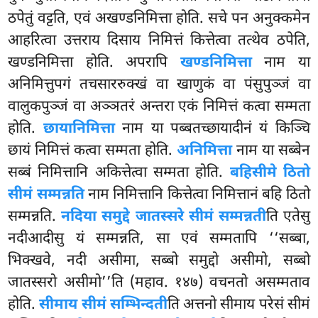
ठपेतुं वट्टति, एवं अखण्डनिमित्ता होति. सचे पन अनुक्कमेन
आहरित्वा उत्तराय दिसाय निमित्तं कित्तेत्वा तत्थेव ठपेति,
खण्डनिमित्ता होति. अपरापि
खण्डनिमित्ता
नाम या
अनिमित्तुपगं तचसाररुक्खं वा खाणुकं वा पंसुपुञ्जं वा
वालुकपुञ्जं वा अञ्ञतरं अन्तरा एकं निमित्तं कत्वा सम्मता
होति.
छायानिमित्ता
नाम या पब्बतच्छायादीनं यं किञ्चि
छायं निमित्तं कत्वा सम्मता होति.
अनिमित्ता
नाम या सब्बेन
सब्बं निमित्तानि अकित्तेत्वा सम्मता होति.
बहिसीमे ठितो
सीमं सम्मन्नति
नाम निमित्तानि कित्तेत्वा निमित्तानं बहि ठितो
सम्मन्नति.
नदिया समुद्दे जातस्सरे सीमं सम्मन्नती
ति एतेसु
नदीआदीसु यं सम्मन्नति, सा एवं सम्मतापि ‘‘सब्बा,
भिक्खवे, नदी असीमा, सब्बो समुद्दो असीमो, सब्बो
जातस्सरो असीमो’’ति (महाव. १४७) वचनतो असम्मताव
होति.
सीमाय सीमं सम्भिन्दती
ति अत्तनो सीमाय परेसं सीमं