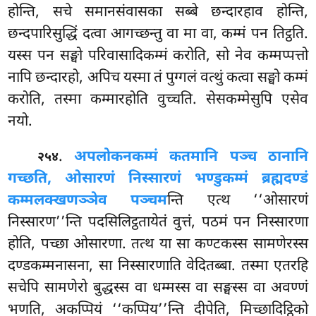
होन्ति, सचे समानसंवासका सब्बे छन्दारहाव होन्ति,
छन्दपारिसुद्धिं दत्वा आगच्छन्तु वा मा वा, कम्मं पन तिट्ठति.
यस्स पन सङ्घो परिवासादिकम्मं करोति, सो नेव कम्मप्पत्तो
नापि छन्दारहो, अपिच यस्मा
तं पुग्गलं वत्थुं कत्वा सङ्घो कम्मं
करोति, तस्मा कम्मारहोति वुच्चति. सेसकम्मेसुपि एसेव
नयो.
.
अपलोकनकम्मं कतमानि पञ्च ठानानि
२५४
गच्छति, ओसारणं निस्सारणं भण्डुकम्मं ब्रह्मदण्डं
कम्मलक्खणञ्ञेव पञ्चम
न्ति एत्थ ‘‘ओसारणं
निस्सारण’’न्ति पदसिलिट्ठतायेतं वुत्तं, पठमं पन निस्सारणा
होति, पच्छा ओसारणा. तत्थ या सा कण्टकस्स सामणेरस्स
दण्डकम्मनासना, सा निस्सारणाति वेदितब्बा. तस्मा एतरहि
सचेपि सामणेरो बुद्धस्स वा धम्मस्स वा सङ्घस्स वा अवण्णं
भणति, अकप्पियं ‘‘कप्पिय’’न्ति दीपेति, मिच्छादिट्ठिको