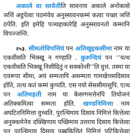
अकाले वा सावेती
ति सावनाय अकाले अनोकासे
ञत्तिं अट्ठपेत्वा पठमंयेव अनुस्सावनकम्मं कत्वा पच्छा ञत्तिं
ठपेति. इति इमेहि पञ्चहाकारेहि अनुस्सावनतो कम्मानि
विपज्जन्ति.
.
सीमतो
विपत्तियं
पन
अतिखुद्दकसीमा
नाम या
२५३
एकवीसति भिक्खू न गण्हाति
.
कुरुन्दियं
पन ‘‘यत्थ
एकवीसति भिक्खू निसीदितुं न सक्कोन्ती’’ति वुत्तं. तस्मा या
एवरूपा सीमा, अयं सम्मतापि असम्मता गामखेत्तसदिसाव
होति, तत्थ कतं कम्मं कुप्पति. एस नयो सेससीमासुपि. एत्थ
पन
अतिमहती
नाम या केसग्गमत्तेनपि तियोजनं
अतिक्कमित्वा सम्मता होति.
खण्डनिमित्ता
नाम
अघटितनिमित्ता वुच्चति. पुरत्थिमाय दिसाय निमित्तं कित्तेत्वा
अनुक्कमेनेव दक्खिणाय पच्छिमाय उत्तराय दिसाय कित्तेत्वा
पुन पुरत्थिमाय दिसाय पुब्बकित्तितं निमित्तं पटिकित्तेत्वा